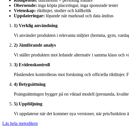
Kompetens:
nutritionist + personlig tränare
Oberoende:
inga köpta placeringar, inga sponsrade tester
Vetenskap:
riktlinjer, studier och källkritik
Uppdateringar:
löpande när marknad och data ändras
1) Verklig användning
Vi använder produkten i relevanta miljöer (hemma, gym, vardag).
2) Jämförande analys
Vi ställer produkten mot ledande alternativ i samma klass och vä
3) Evidenskontroll
Påståenden kontrolleras mot forskning och officiella riktlinjer. F
4) Betygsättning
Poängsättningen bygger på en viktad modell (prestanda, kvalitet,
5) Uppföljning
Vi uppdaterar när det kommer nya versioner, när pris/funktion än
Läs hela metodiken