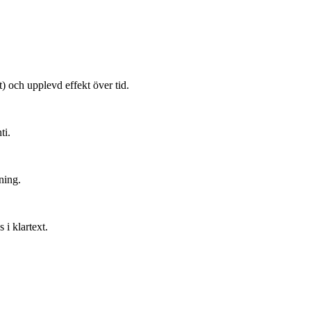
) och upplevd effekt över tid.
ti.
ning.
 i klartext.