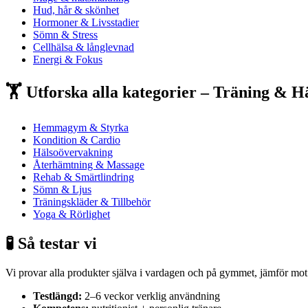
Hud, hår & skönhet
Hormoner & Livsstadier
Sömn & Stress
Cellhälsa & långlevnad
Energi & Fokus
🏋️ Utforska alla kategorier – Träning & H
Hemmagym & Styrka
Kondition & Cardio
Hälsoövervakning
Återhämtning & Massage
Rehab & Smärtlindring
Sömn & Ljus
Träningskläder & Tillbehör
Yoga & Rörlighet
🧪 Så testar vi
Vi provar alla produkter själva i vardagen och på gymmet, jämför mot 
Testlängd:
2–6 veckor verklig användning