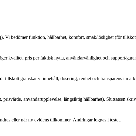
 Vi bedömer funktion, hållbarhet, komfort, smak/löslighet (för tillskott
ger kvalitet, pris per faktisk nytta, användarvänlighet och support/garan
ör tillskott granskar vi innehåll, dosering, renhet och transparens i märk
 prisvärde, användarupplevelse, långsiktig hållbarhet). Slutsatsen skrivs
dras eller när ny evidens tillkommer. Ändringar loggas i testet.