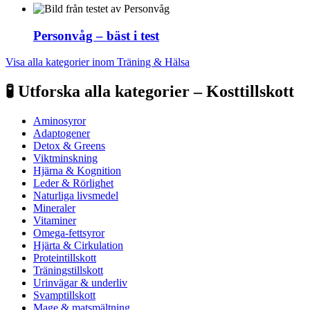
Personvåg – bäst i test
Visa alla kategorier inom Träning & Hälsa
🧪 Utforska alla kategorier – Kosttillskott
Aminosyror
Adaptogener
Detox & Greens
Viktminskning
Hjärna & Kognition
Leder & Rörlighet
Naturliga livsmedel
Mineraler
Vitaminer
Omega-fettsyror
Hjärta & Cirkulation
Proteintillskott
Träningstillskott
Urinvägar & underliv
Svamptillskott
Mage & matsmältning