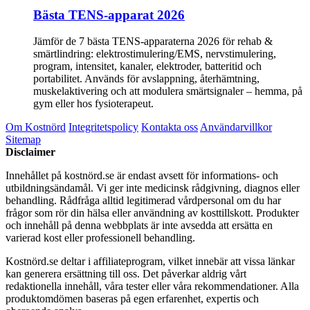
Bästa TENS-apparat 2026
Jämför de 7 bästa TENS-apparaterna 2026 för rehab &
smärtlindring: elektrostimulering/EMS, nervstimulering,
program, intensitet, kanaler, elektroder, batteritid och
portabilitet. Används för avslappning, återhämtning,
muskelaktivering och att modulera smärtsignaler – hemma, på
gym eller hos fysioterapeut.
Om Kostnörd
Integritetspolicy
Kontakta oss
Användarvillkor
Sitemap
Disclaimer
Innehållet på kostnörd.se är endast avsett för informations- och
utbildningsändamål. Vi ger inte medicinsk rådgivning, diagnos eller
behandling. Rådfråga alltid legitimerad vårdpersonal om du har
frågor som rör din hälsa eller användning av kosttillskott. Produkter
och innehåll på denna webbplats är inte avsedda att ersätta en
varierad kost eller professionell behandling.
Kostnörd.se deltar i affiliateprogram, vilket innebär att vissa länkar
kan generera ersättning till oss. Det påverkar aldrig vårt
redaktionella innehåll, våra tester eller våra rekommendationer. Alla
produktomdömen baseras på egen erfarenhet, expertis och