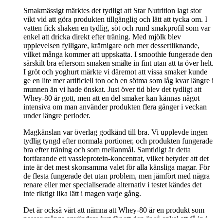
Smakmässigt märktes det tydligt att Star Nutrition lagt stor
vikt vid att göra produkten tillgänglig och lätt att tycka om. I
vatten fick shaken en tydlig, söt och rund smakprofil som var
enkel att dricka direkt efter träning. Med mjölk blev
upplevelsen fylligare, krämigare och mer dessertliknande,
vilket många kommer att uppskatta. I smoothie fungerade den
särskilt bra eftersom smaken smälte in fint utan att ta över helt.
I gröt och yoghurt märkte vi däremot att vissa smaker kunde
ge en lite mer artificiell ton och en sötma som låg kvar längre i
munnen än vi hade önskat. Just över tid blev det tydligt att
Whey-80 är gott, men att en del smaker kan kännas något
intensiva om man använder produkten flera gånger i veckan
under längre perioder.
Magkänslan var överlag godkänd till bra. Vi upplevde ingen
tydlig tyngd efter normala portioner, och produkten fungerade
bra efter träning och som mellanmål. Samtidigt är detta
fortfarande ett vassleprotein-koncentrat, vilket betyder att det
inte är det mest skonsamma valet för alla känsliga magar. För
de flesta fungerade det utan problem, men jämfört med några
renare eller mer specialiserade alternativ i testet kändes det
inte riktigt lika lätt i magen varje gång.
Det är också värt att nämna att Whey-80 är en produkt som