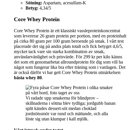
Sötning:
Aspartam, acesulfam-K
Betyg:
4,34/5
Core Whey Protein
Core Whey Protein är ett klassiskt vassleproteinkoncentrat
som levererar 26 gram protein per portion, med en proteinhalt
på cirka 80 gram per 100 gram beroende på smak. I vårt test
placerade det sig på andra plats totalt och fick betyget 4,6/5,
mycket tack vare sin starka kombination av smak,
användarvänlighet och prisvärde. För 299 kr per kilo känns
det som ett genomarbetat allroundprotein för dig som vill ha
något som fungerar lika bra efter träning som i vardagen. Det
är också därför vi har gett Core Whey Protein utmärkelsen
bästa whey 80
.
Vi radade upp smakerna för blindprov –
skillnaderna i sötma blev tydliga; jordgubb banan
split kändes dessert-söt medan choklad
jordnötssmör var rund och mättande, och alla
löste sig utan klumpar i kall mjölk.