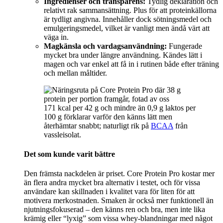
Ingredienser och transparens:
Tydlig deklaration och
relativt rak sammansättning. Plus för att proteinkällorna
är tydligt angivna. Innehåller dock sötningsmedel och
emulgeringsmedel, vilket är vanligt men ändå värt att
väga in.
Magkänsla och vardagsanvändning:
Fungerade
mycket bra under längre användning. Kändes lätt i
magen och var enkel att få in i rutinen både efter träning
och mellan måltider.
171 kcal per 42 g och mindre än 0,9 g laktos per
100 g förklarar varför den känns lätt men
återhämtar snabbt; naturligt rik på
BCAA
från
vassleisolat.
Det som kunde varit bättre
Den främsta nackdelen är priset. Core Protein Pro kostar mer
än flera andra mycket bra alternativ i testet, och för vissa
användare kan skillnaden i kvalitet vara för liten för att
motivera merkostnaden. Smaken är också mer funktionell än
njutningsfokuserad – den känns ren och bra, men inte lika
krämig eller “lyxig” som vissa whey-blandningar med något