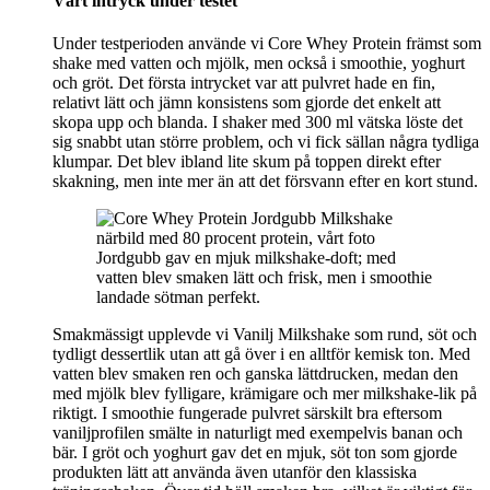
Vårt intryck under testet
Under testperioden använde vi Core Whey Protein främst som
shake med vatten och mjölk, men också i smoothie, yoghurt
och gröt. Det första intrycket var att pulvret hade en fin,
relativt lätt och jämn konsistens som gjorde det enkelt att
skopa upp och blanda. I shaker med 300 ml vätska löste det
sig snabbt utan större problem, och vi fick sällan några tydliga
klumpar. Det blev ibland lite skum på toppen direkt efter
skakning, men inte mer än att det försvann efter en kort stund.
Jordgubb gav en mjuk milkshake-doft; med
vatten blev smaken lätt och frisk, men i smoothie
landade sötman perfekt.
Smakmässigt upplevde vi Vanilj Milkshake som rund, söt och
tydligt dessertlik utan att gå över i en alltför kemisk ton. Med
vatten blev smaken ren och ganska lättdrucken, medan den
med mjölk blev fylligare, krämigare och mer milkshake-lik på
riktigt. I smoothie fungerade pulvret särskilt bra eftersom
vaniljprofilen smälte in naturligt med exempelvis banan och
bär. I gröt och yoghurt gav det en mjuk, söt ton som gjorde
produkten lätt att använda även utanför den klassiska