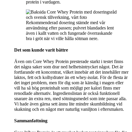
protein i vardagen.
Rekommenderad dosering stämde med vår
användning efter passen; pulvret blandades lent
även i kallt vatten och fungerade överraskande
bra i gröt när vi ville hålla sötman nere.
Det som kunde varit bättre
Även om Core Whey Protein presterade starkt i testet finns
det några saker som drar ned helhetsintrycket något. Det är
fortfarande ett koncentrat, vilket innebär att det innehåller mer
laktos, fett och kolhydrater än ett whey-isolat. För de flesta är
det inget problem, men för dig som är känslig i magen eller
vill ha så hög proteinhalt som möjligt per kalori finns mer
renodlade alternativ. Ingredienslistan är också funktionell
snarare än extra ren, med sötningsmedel som inte passar alla.
Vi hade även gärna sett ännu lite mindre skumbildning vid
skakning och en något mer naturlig vaniljton i eftersmaken.
Sammanfattning