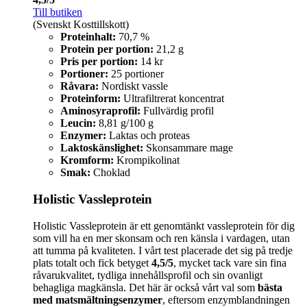
Till butiken
(Svenskt Kosttillskott)
Proteinhalt:
70,7 %
Protein per portion:
21,2 g
Pris per portion:
14 kr
Portioner:
25 portioner
Råvara:
Nordiskt vassle
Proteinform:
Ultrafiltrerat koncentrat
Aminosyraprofil:
Fullvärdig profil
Leucin:
8,81 g/100 g
Enzymer:
Laktas och proteas
Laktoskänslighet:
Skonsammare mage
Kromform:
Krompikolinat
Smak:
Choklad
Holistic Vassleprotein
Holistic Vassleprotein är ett genomtänkt vassleprotein för dig
som vill ha en mer skonsam och ren känsla i vardagen, utan
att tumma på kvaliteten. I vårt test placerade det sig på tredje
plats totalt och fick betyget
4,5/5
, mycket tack vare sin fina
råvarukvalitet, tydliga innehållsprofil och sin ovanligt
behagliga magkänsla. Det här är också vårt val som
bästa
med matsmältningsenzymer
, eftersom enzymblandningen