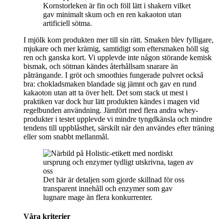
Kornstorleken är fin och föll lätt i shakern vilket
gav minimalt skum och en ren kakaoton utan
artificiell sötma.
I mjölk kom produkten mer till sin rätt. Smaken blev fylligare,
mjukare och mer krämig, samtidigt som eftersmaken höll sig
ren och ganska kort. Vi upplevde inte någon störande kemisk
bismak, och sötman kändes återhållsam snarare än
påträngande. I gröt och smoothies fungerade pulvret också
bra: chokladsmaken blandade sig jämnt och gav en rund
kakaoton utan att ta över helt. Det som stack ut mest i
praktiken var dock hur lätt produkten kändes i magen vid
regelbunden användning. Jämfört med flera andra whey-
produkter i testet upplevde vi mindre tyngdkänsla och mindre
tendens till uppblåsthet, särskilt när den användes efter träning
eller som snabbt mellanmål.
Det här är detaljen som gjorde skillnad för oss
transparent innehåll och enzymer som gav
lugnare mage än flera konkurrenter.
Våra kriterier