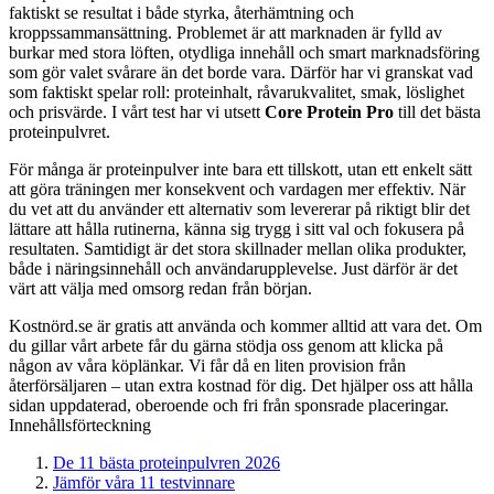
faktiskt se resultat i både styrka, återhämtning och
kroppssammansättning. Problemet är att marknaden är fylld av
burkar med stora löften, otydliga innehåll och smart marknadsföring
som gör valet svårare än det borde vara. Därför har vi granskat vad
som faktiskt spelar roll: proteinhalt, råvarukvalitet, smak, löslighet
och prisvärde. I vårt test har vi utsett
Core Protein Pro
till det bästa
proteinpulvret.
För många är proteinpulver inte bara ett tillskott, utan ett enkelt sätt
att göra träningen mer konsekvent och vardagen mer effektiv. När
du vet att du använder ett alternativ som levererar på riktigt blir det
lättare att hålla rutinerna, känna sig trygg i sitt val och fokusera på
resultaten. Samtidigt är det stora skillnader mellan olika produkter,
både i näringsinnehåll och användarupplevelse. Just därför är det
värt att välja med omsorg redan från början.
Kostnörd.se är gratis att använda och kommer alltid att vara det. Om
du gillar vårt arbete får du gärna stödja oss genom att klicka på
någon av våra köplänkar. Vi får då en liten provision från
återförsäljaren – utan extra kostnad för dig. Det hjälper oss att hålla
sidan uppdaterad, oberoende och fri från sponsrade placeringar.
Innehållsförteckning
De 11 bästa proteinpulvren 2026
Jämför våra 11 testvinnare