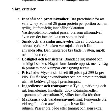
Våra kriterier
Innehåll och proteinkvalitet:
Bra proteinhalt för att
vara whey-80, med 26 gram protein per portion och en
tydlig, lättförståelig innehållsdeklaration.
Vassleproteinkoncentrat passar bra som allroundval,
även om det inte är lika rent som ett isolat.
Smak och användarupplevelse:
En av produktens
största styrkor. Smaken var mjuk, söt och lätt att
använda ofta. Den fungerade bra både i vatten, mjölk
och i olika recept.
Löslighet och konsistens:
Blandade sig snabbt och
smidigt i shaker. Något skum kunde uppstå, men vi såg
få problem med klumpar eller grynig textur.
Prisvärde:
Mycket starkt sett till priset på 299 kr per
kilo. Du får hög användbarhet och bra proteininnehåll
utan att behöva gå upp i premiumpris.
Ingredienser och transparens:
Tydlig märkning och
rak formulering. Innehåller dock sötningsmedlen
aspartam och acesulfam-K, vilket inte alla föredrar.
Magkänsla och vardagsanvändning:
Fungerade bra
vid regelbunden användning och var lätt att få in i
rutinen. Passar bra både efter träning och som extra