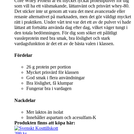
Core Whey Protein är ett mycket lyckat proteinpulver för dig
som vill ha ett välsmakande, lättanvänt och prisvärt whey-80.
Det sticker inte ut genom att vara det mest avancerade eller
renaste alternativet på marknaden, men det gör väldigt mycket
rätt i praktiken. Under vårt test var det ett av de pulver vi hade
lättast att fortsätta använda dag efter dag, vilket väger tungt i
den totala bedömningen. För dig som söker ett pålitligt
vassleprotein med bra smak, bra löslighet och stark
vardagsfunktion är det ett av de bästa valen i klassen.
Fördelar
26 g protein per portion
Mycket prisvärd för klassen
God smak i flera användningar
Bra löslighet, få klumpar
Fungerar bra i vardagen
Nackdelar
Mer laktos än isolat
Innehåller aspartam och acesulfam-K
Produkten finns att köpa här:
299 kr