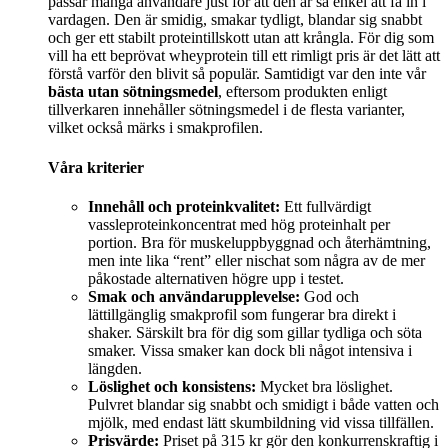
passar många användare just för att den är så enkel att få in i
vardagen. Den är smidig, smakar tydligt, blandar sig snabbt
och ger ett stabilt proteintillskott utan att krångla. För dig som
vill ha ett beprövat wheyprotein till ett rimligt pris är det lätt att
förstå varför den blivit så populär. Samtidigt var den inte vår
bästa utan sötningsmedel
, eftersom produkten enligt
tillverkaren innehåller sötningsmedel i de flesta varianter,
vilket också märks i smakprofilen.
Våra kriterier
Innehåll och proteinkvalitet:
Ett fullvärdigt
vassleproteinkoncentrat med hög proteinhalt per
portion. Bra för muskeluppbyggnad och återhämtning,
men inte lika “rent” eller nischat som några av de mer
påkostade alternativen högre upp i testet.
Smak och användarupplevelse:
God och
lättillgänglig smakprofil som fungerar bra direkt i
shaker. Särskilt bra för dig som gillar tydliga och söta
smaker. Vissa smaker kan dock bli något intensiva i
längden.
Löslighet och konsistens:
Mycket bra löslighet.
Pulvret blandar sig snabbt och smidigt i både vatten och
mjölk, med endast lätt skumbildning vid vissa tillfällen.
Prisvärde:
Priset på 315 kr gör den konkurrenskraftig i