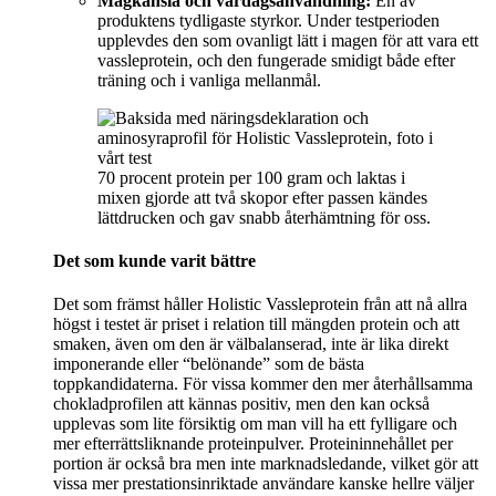
Magkänsla och vardagsanvändning:
En av
produktens tydligaste styrkor. Under testperioden
upplevdes den som ovanligt lätt i magen för att vara ett
vassleprotein, och den fungerade smidigt både efter
träning och i vanliga mellanmål.
70 procent protein per 100 gram och laktas i
mixen gjorde att två skopor efter passen kändes
lättdrucken och gav snabb återhämtning för oss.
Det som kunde varit bättre
Det som främst håller Holistic Vassleprotein från att nå allra
högst i testet är priset i relation till mängden protein och att
smaken, även om den är välbalanserad, inte är lika direkt
imponerande eller “belönande” som de bästa
toppkandidaterna. För vissa kommer den mer återhållsamma
chokladprofilen att kännas positiv, men den kan också
upplevas som lite försiktig om man vill ha ett fylligare och
mer efterrättsliknande proteinpulver. Proteininnehållet per
portion är också bra men inte marknadsledande, vilket gör att
vissa mer prestationsinriktade användare kanske hellre väljer