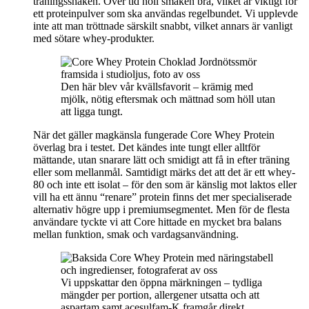
träningsshaken. Över tid höll smaken bra, vilket är viktigt för
ett proteinpulver som ska användas regelbundet. Vi upplevde
inte att man tröttnade särskilt snabbt, vilket annars är vanligt
med sötare whey-produkter.
Den här blev vår kvällsfavorit – krämig med
mjölk, nötig eftersmak och mättnad som höll utan
att ligga tungt.
När det gäller magkänsla fungerade Core Whey Protein
överlag bra i testet. Det kändes inte tungt eller alltför
mättande, utan snarare lätt och smidigt att få in efter träning
eller som mellanmål. Samtidigt märks det att det är ett whey-
80 och inte ett isolat – för den som är känslig mot laktos eller
vill ha ett ännu “renare” protein finns det mer specialiserade
alternativ högre upp i premiumsegmentet. Men för de flesta
användare tyckte vi att Core hittade en mycket bra balans
mellan funktion, smak och vardagsanvändning.
Vi uppskattar den öppna märkningen – tydliga
mängder per portion, allergener utsatta och att
aspartam samt acesulfam-K framgår direkt.