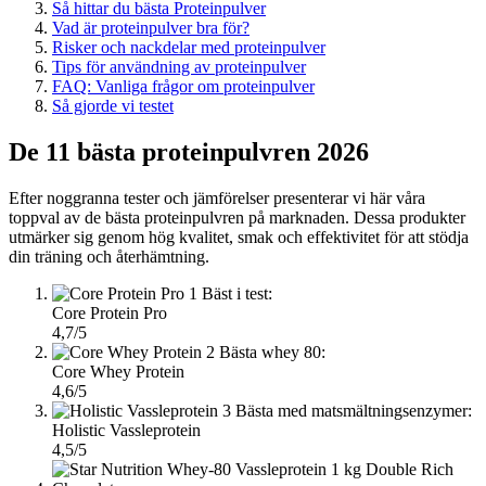
Så hittar du bästa Proteinpulver
Vad är proteinpulver bra för?
Risker och nackdelar med proteinpulver
Tips för användning av proteinpulver
FAQ: Vanliga frågor om proteinpulver
Så gjorde vi testet
De 11 bästa proteinpulvren 2026
Efter noggranna tester och jämförelser presenterar vi här våra
toppval av de bästa proteinpulvren på marknaden. Dessa produkter
utmärker sig genom hög kvalitet, smak och effektivitet för att stödja
din träning och återhämtning.
1
Bäst i test:
Core Protein Pro
4,7/5
2
Bästa whey 80:
Core Whey Protein
4,6/5
3
Bästa med matsmältningsenzymer:
Holistic Vassleprotein
4,5/5