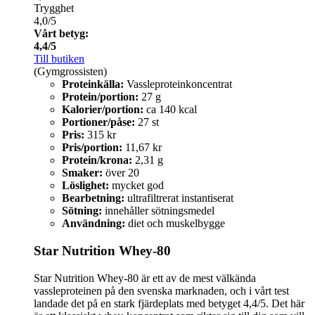
Trygghet
4,0/5
Vårt betyg:
4,4/5
Till butiken
(Gymgrossisten)
Proteinkälla:
Vassleproteinkoncentrat
Protein/portion:
27 g
Kalorier/portion:
ca 140 kcal
Portioner/påse:
27 st
Pris:
315 kr
Pris/portion:
11,67 kr
Protein/krona:
2,31 g
Smaker:
över 20
Löslighet:
mycket god
Bearbetning:
ultrafiltrerat instantiserat
Sötning:
innehåller sötningsmedel
Användning:
diet och muskelbygge
Star Nutrition Whey-80
Star Nutrition Whey-80 är ett av de mest välkända
vassleproteinen på den svenska marknaden, och i vårt test
landade det på en stark fjärdeplats med betyget 4,4/5. Det här