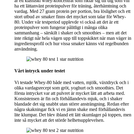
är ett klassiskt whey-koncentrat som riktar sig till dig som vill
ha ett lättanvänt proteinpulver för träning, återhämtning och
vardag. Med 27 gram protein per portion, bra löslighet och ett
stort utbud av smaker finns det mycket som talar för Whey-
80. Under vår testperiod upplevde vi också att det är ett
proteinpulver som fungerar pålitligt i många olika
sammanhang – särskilt i shaker och smoothies – men att det
inte riktigt når hela vägen upp till toppskiktet när man väger in
ingrediensprofil och hur vissa smaker känns vid regelbunden
användning.
Vårt intryck under testet
Vi testade Whey-80 både med vatten, mjölk, växtdryck och i
olika vardagsrecept som gröt, yoghurt och smoothies. Det
första intrycket var att pulvret är mycket lätt att arbeta med.
Konsistensen är fin och förhållandevis mjuk, och i shaker
blandade det sig snabbt utan större ansträngning. Redan efter
några skakningar fick vi en jämn shake med förhållandevis
lite klumpar. Det blev ibland ett lätt skumlager på toppen, men
inte så mycket att det störde helhetsupplevelsen.