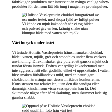
faktiskt gör produkten mer intressant än många vanliga whey-
produkter för den som lätt blir tung i magen av proteinpulver.
Vi kände en mjuk kakaodoft när vi tog bilden
och pulvret gav en len, krämig shake utan
klumpar både med vatten och mjölk.
Vårt intryck under testet
Vi testade Holistic Vassleprotein främst i smaken choklad,
både i vatten, mjölk, gröt och smoothies under flera veckors
användning. Direkt i shaker gav pulvret ett ganska mjukt och
rundat första intryck. Doften var tydligt kakaobetonad men
inte aggressivt söt eller godislik, vilket vi uppskattade. I vatten
blev smaken förhållandevis mild, med en naturligare
chokladton än många mer dessertinriktade konkurrenter.
Konsistensen var relativt len, utan den där sandiga eller
dammiga känslan som vissa vassleprotein kan få. Det
skummade något efter hård skakning, men skummet lade sig
ganska snabbt.