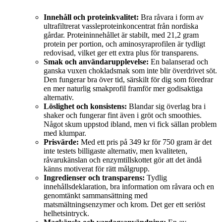
Innehåll och proteinkvalitet:
Bra råvara i form av
ultrafiltrerat vassleproteinkoncentrat från nordiska
gårdar. Proteininnehållet är stabilt, med 21,2 gram
protein per portion, och aminosyraprofilen är tydligt
redovisad, vilket ger ett extra plus för transparens.
Smak och användarupplevelse:
En balanserad och
ganska vuxen chokladsmak som inte blir överdrivet söt.
Den fungerar bra över tid, särskilt för dig som föredrar
en mer naturlig smakprofil framför mer godisaktiga
alternativ.
Löslighet och konsistens:
Blandar sig överlag bra i
shaker och fungerar fint även i gröt och smoothies.
Något skum uppstod ibland, men vi fick sällan problem
med klumpar.
Prisvärde:
Med ett pris på 349 kr för 750 gram är det
inte testets billigaste alternativ, men kvaliteten,
råvarukänslan och enzymtillskottet gör att det ändå
känns motiverat för rätt målgrupp.
Ingredienser och transparens:
Tydlig
innehållsdeklaration, bra information om råvara och en
genomtänkt sammansättning med
matsmältningsenzymer och krom. Det ger ett seriöst
helhetsintryck.