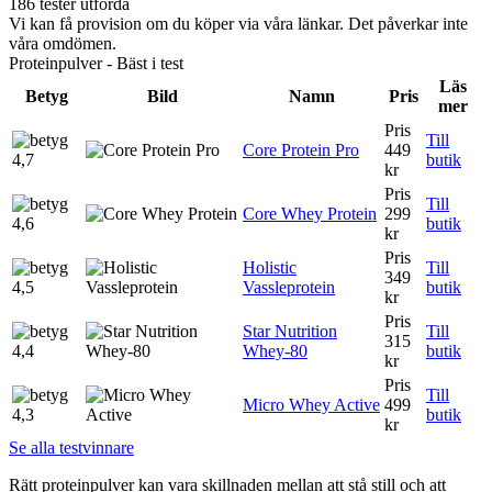
186 tester utförda
Vi kan få provision om du köper via våra länkar. Det påverkar inte
våra omdömen.
Proteinpulver - Bäst i test
Läs
Betyg
Bild
Namn
Pris
mer
Pris
Till
Core Protein Pro
449
4,7
butik
kr
Pris
Till
Core Whey Protein
299
4,6
butik
kr
Pris
Holistic
Till
349
4,5
Vassleprotein
butik
kr
Pris
Star Nutrition
Till
315
4,4
Whey-80
butik
kr
Pris
Till
Micro Whey Active
499
4,3
butik
kr
Se alla testvinnare
Rätt proteinpulver kan vara skillnaden mellan att stå still och att