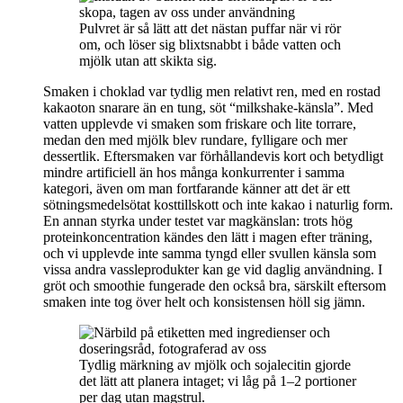
Pulvret är så lätt att det nästan puffar när vi rör
om, och löser sig blixtsnabbt i både vatten och
mjölk utan att skikta sig.
Smaken i choklad var tydlig men relativt ren, med en rostad
kakaoton snarare än en tung, söt “milkshake-känsla”. Med
vatten upplevde vi smaken som friskare och lite torrare,
medan den med mjölk blev rundare, fylligare och mer
dessertlik. Eftersmaken var förhållandevis kort och betydligt
mindre artificiell än hos många konkurrenter i samma
kategori, även om man fortfarande känner att det är ett
sötningsmedelsötat kosttillskott och inte kakao i naturlig form.
En annan styrka under testet var magkänslan: trots hög
proteinkoncentration kändes den lätt i magen efter träning,
och vi upplevde inte samma tyngd eller svullen känsla som
vissa andra vassleprodukter kan ge vid daglig användning. I
gröt och smoothie fungerade den också bra, särskilt eftersom
smaken inte tog över helt och konsistensen höll sig jämn.
Tydlig märkning av mjölk och sojalecitin gjorde
det lätt att planera intaget; vi låg på 1–2 portioner
per dag utan magstrul.