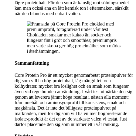
lägre proteinhalt. För den som är känslig mot sötningsmedel
kan man också ana en lätt kemisk ton i eftersmaken, särskilt
när den blandas med enbart vatten.
Chokladen smakar mer kakao än socker och
fungerar fint i gröt och smoothies; premiumpris
men varje skopa ger hög proteintäthet som märks
i återhämtningen.
Sammanfattning
Core Protein Pro är ett mycket genomarbetat proteinpulver för
dig som vill ha hög proteinhalt, låg mängd fett och
kolhydrater, mycket bra löslighet och en smak som fungerar
även vid regelbunden användning. I vårt test utmärkte den sig
genom att leverera jämnt höga resultat i nästan alla moment:
från innehåll och aminosyraprofil till konsistens, smak och
magkänsla. Det är inte det billigaste proteinpulvret på
marknaden, men för dig som vill ha en mer högpresterande
isolate-produkt är det ett av de starkaste valen vi testat. Just
därför placerade den sig som nummer ett i vår ranking.