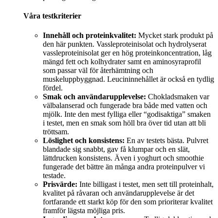
Våra testkriterier
Innehåll och proteinkvalitet:
Mycket stark produkt på
den här punkten. Vassleproteinisolat och hydrolyserat
vassleproteinisolat ger en hög proteinkoncentration, låg
mängd fett och kolhydrater samt en aminosyraprofil
som passar väl för återhämtning och
muskeluppbyggnad. Leucininnehållet är också en tydlig
fördel.
Smak och användarupplevelse:
Chokladsmaken var
välbalanserad och fungerade bra både med vatten och
mjölk. Inte den mest fylliga eller “godisaktiga” smaken
i testet, men en smak som höll bra över tid utan att bli
tröttsam.
Löslighet och konsistens:
En av testets bästa. Pulvret
blandade sig snabbt, gav få klumpar och en slät,
lättdrucken konsistens. Även i yoghurt och smoothie
fungerade det bättre än många andra proteinpulver vi
testade.
Prisvärde:
Inte billigast i testet, men sett till proteinhalt,
kvalitet på råvaran och användarupplevelse är det
fortfarande ett starkt köp för den som prioriterar kvalitet
framför lägsta möjliga pris.