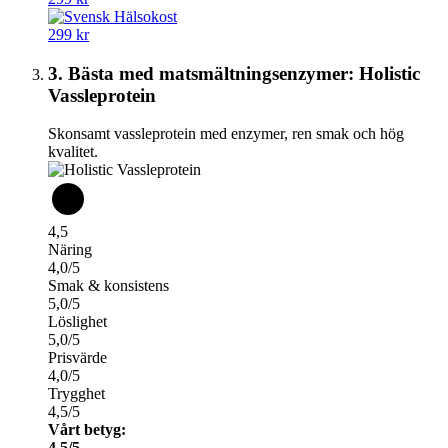
299 kr
3. Bästa med matsmältningsenzymer: Holistic
Vassleprotein
Skonsamt vassleprotein med enzymer, ren smak och hög
kvalitet.
4,5
Näring
4,0/5
Smak & konsistens
5,0/5
Löslighet
5,0/5
Prisvärde
4,0/5
Trygghet
4,5/5
Vårt betyg:
4,5/5