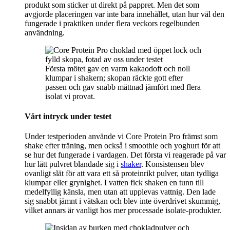
produkt som sticker ut direkt på pappret. Men det som
avgjorde placeringen var inte bara innehållet, utan hur väl den
fungerade i praktiken under flera veckors regelbunden
användning.
Första mötet gav en varm kakaodoft och noll
klumpar i shakern; skopan räckte gott efter
passen och gav snabb mättnad jämfört med flera
isolat vi provat.
Vårt intryck under testet
Under testperioden använde vi Core Protein Pro främst som
shake efter träning, men också i smoothie och yoghurt för att
se hur det fungerade i vardagen. Det första vi reagerade på var
hur lätt pulvret blandade sig i
shaker
. Konsistensen blev
ovanligt slät för att vara ett så proteinrikt pulver, utan tydliga
klumpar eller grynighet. I vatten fick shaken en tunn till
medelfyllig känsla, men utan att upplevas vattnig. Den lade
sig snabbt jämnt i vätskan och blev inte överdrivet skummig,
vilket annars är vanligt hos mer processade isolate-produkter.