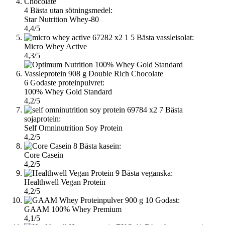
4
Bästa utan sötningsmedel:
Star Nutrition Whey-80
4,4/5
5
Bästa vassleisolat:
Micro Whey Active
4,3/5
6
Godaste proteinpulvret:
100% Whey Gold Standard
4,2/5
7
Bästa
sojaprotein:
Self Omninutrition Soy Protein
4,2/5
8
Bästa kasein:
Core Casein
4,2/5
9
Bästa veganska:
Healthwell Vegan Protein
4,2/5
10
Godast:
GAAM 100% Whey Premium
4,1/5