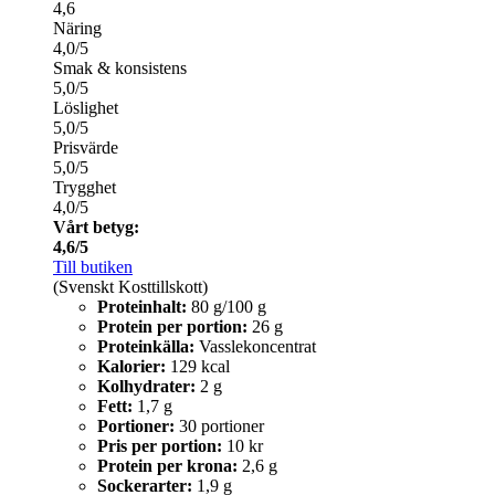
4,6
Näring
4,0/5
Smak & konsistens
5,0/5
Löslighet
5,0/5
Prisvärde
5,0/5
Trygghet
4,0/5
Vårt betyg:
4,6/5
Till butiken
(Svenskt Kosttillskott)
Proteinhalt:
80 g/100 g
Protein per portion:
26 g
Proteinkälla:
Vasslekoncentrat
Kalorier:
129 kcal
Kolhydrater:
2 g
Fett:
1,7 g
Portioner:
30 portioner
Pris per portion:
10 kr
Protein per krona:
2,6 g
Sockerarter:
1,9 g