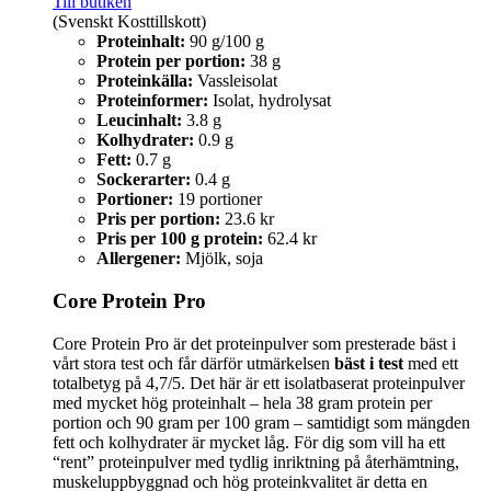
Till butiken
(Svenskt Kosttillskott)
Proteinhalt:
90 g/100 g
Protein per portion:
38 g
Proteinkälla:
Vassleisolat
Proteinformer:
Isolat, hydrolysat
Leucinhalt:
3.8 g
Kolhydrater:
0.9 g
Fett:
0.7 g
Sockerarter:
0.4 g
Portioner:
19 portioner
Pris per portion:
23.6 kr
Pris per 100 g protein:
62.4 kr
Allergener:
Mjölk, soja
Core Protein Pro
Core Protein Pro är det proteinpulver som presterade bäst i
vårt stora test och får därför utmärkelsen
bäst i test
med ett
totalbetyg på 4,7/5. Det här är ett isolatbaserat proteinpulver
med mycket hög proteinhalt – hela 38 gram protein per
portion och 90 gram per 100 gram – samtidigt som mängden
fett och kolhydrater är mycket låg. För dig som vill ha ett
“rent” proteinpulver med tydlig inriktning på återhämtning,
muskeluppbyggnad och hög proteinkvalitet är detta en