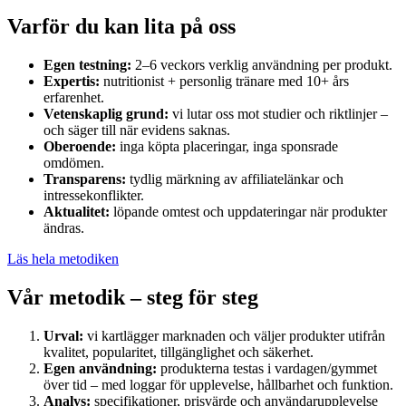
Varför du kan lita på oss
Egen testning:
2–6 veckors verklig användning per produkt.
Expertis:
nutritionist + personlig tränare med 10+ års
erfarenhet.
Vetenskaplig grund:
vi lutar oss mot studier och riktlinjer –
och säger till när evidens saknas.
Oberoende:
inga köpta placeringar, inga sponsrade
omdömen.
Transparens:
tydlig märkning av affiliatelänkar och
intressekonflikter.
Aktualitet:
löpande omtest och uppdateringar när produkter
ändras.
Läs hela metodiken
Vår metodik – steg för steg
Urval:
vi kartlägger marknaden och väljer produkter utifrån
kvalitet, popularitet, tillgänglighet och säkerhet.
Egen användning:
produkterna testas i vardagen/gymmet
över tid – med loggar för upplevelse, hållbarhet och funktion.
Analys:
specifikationer, prisvärde och användarupplevelse