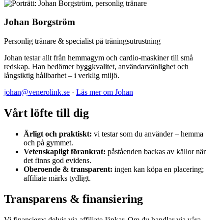
Johan Borgström
Personlig tränare & specialist på träningsutrustning
Johan testar allt från hemmagym och cardio-maskiner till små
redskap. Han bedömer byggkvalitet, användarvänlighet och
långsiktig hållbarhet – i verklig miljö.
johan@venerolink.se
·
Läs mer om Johan
Vårt löfte till dig
Ärligt och praktiskt:
vi testar som du använder – hemma
och på gymmet.
Vetenskapligt förankrat:
påståenden backas av källor när
det finns god evidens.
Oberoende & transparent:
ingen kan köpa en placering;
affiliate märks tydligt.
Transparens & finansiering
Vi finansieras delvis via affiliate-länkar. Om du handlar via våra