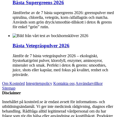
Bästa Supergreens 2026
Jämförelse av de 7 bästa supergreens 2026: greenspulver med
spirulina, chlorella, vetegräs, korn-/alfalfagräs och matcha.
Används som grön dryck/smoothie-tillskott i detox & greens
för enkel “grön” rutin.
Bästa Vetegräspulver 2026
Jämför de 7 bästa vetegräspulver 2026 – ekologiskt,
frystorkat/grönt pulver, klorofyll, enzymer, aminosyror,
mineraler och smak. Perfekt i detox & greens: smoothies,
juice, shots eller kapslar, med fokus på kvalitet, renhet och
prisvärde.
Om Kostnörd
Integritetspolicy
Kontakta oss
Användarvillkor
Sitemap
Disclaimer
Innehållet på kostnörd.se är endast avsett för informations- och
utbildningsändamål. Vi ger inte medicinsk rådgivning, diagnos eller
behandling. Rådfråga alltid legitimerad vårdpersonal om du har
frågor som rör din hälsa eller användning av kosttillskott. Produkter