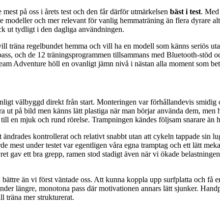
est på oss i årets test och den får därför utmärkelsen
bäst i test
. Med 
modeller och mer relevant för vanlig hemmaträning än flera dyrare alte
ck ut tydligt i den dagliga användningen.
 vill träna regelbundet hemma och vill ha en modell som känns seriös ut
lpass, och de 12 träningsprogrammen tillsammans med Bluetooth-stöd och
ream Adventure höll en ovanligt jämn nivå i nästan alla moment som bet
ligt välbyggd direkt från start. Monteringen var förhållandevis smidig o
ra ut på bild men känns lätt plastiga när man börjar använda dem, men h
till en mjuk och rund rörelse. Trampningen kändes följsam snarare än ha
t ändrades kontrollerat och relativt snabbt utan att cykeln tappade sin 
e mest under testet var egentligen våra egna tramptag och ett lätt meka
Styret gav ett bra grepp, ramen stod stadigt även när vi ökade belastnin
ättre än vi först väntade oss. Att kunna koppla upp surfplatta och få 
t under längre, monotona pass där motivationen annars lätt sjunker. Hand
ll träna mer strukturerat.