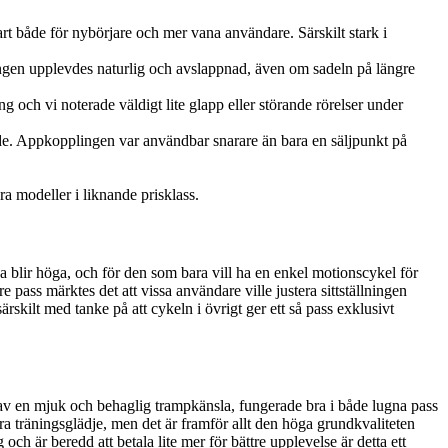
art både för nybörjare och mer vana användare. Särskilt stark i
llningen upplevdes naturlig och avslappnad, även om sadeln på längre
 och vi noterade väldigt lite glapp eller störande rörelser under
rde. Appkopplingen var användbar snarare än bara en säljpunkt på
a modeller i liknande prisklass.
na blir höga, och för den som bara vill ha en enkel motionscykel för
 pass märktes det att vissa användare ville justera sittställningen
ärskilt med tanke på att cykeln i övrigt ger ett så pass exklusivt
gav en mjuk och behaglig trampkänsla, fungerade bra i både lugna pass
ra träningsglädje, men det är framför allt den höga grundkvaliteten
h är beredd att betala lite mer för bättre upplevelse är detta ett