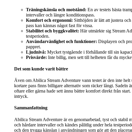
Träningskänsla och motstånd:
En av testets bästa tram
intervaller och längre konditionspass.
Komfort och ergonomi:
Sitthöjden är lätt att justera o
pass kan kännas något fast för vissa.
Stabilitet och byggkvalitet:
Här utmärkte sig Stream Adve
testperioden.
Användarvänlighet och funktioner:
Displayen och prog
pappret.
Ljudnivå:
Mycket tystgående i förhållande till sin kapaci
Prisvärde:
Inte billig, men sett till helheten får du myc
Det som kunde varit bättre
Även om Abilica Stream Adventure vann testet är den inte helt ut
kortare pass finns billigare alternativ som räcker långt. Sadeln 
oftare eller gärna hade sett ännu bättre komfort direkt från start
intryck.
Sammanfattning
Abilica Stream Adventure är en genomarbetad, tyst och stabil m
och hårdare intervaller och kändes pålitlig under hela testperi
och den trygga känslan i användningen som gör att den placerar s