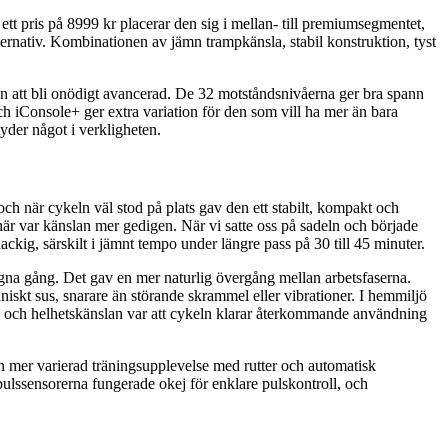
ett pris på 8999 kr placerar den sig i mellan- till premiumsegmentet,
rnativ. Kombinationen av jämn trampkänsla, stabil konstruktion, tyst
an att bli onödigt avancerad. De 32 motståndsnivåerna ger bra spann
 iConsole+ ger extra variation för den som vill ha mer än bara
yder något i verkligheten.
ch när cykeln väl stod på plats gav den ett stabilt, kompakt och
är var känslan mer gedigen. När vi satte oss på sadeln och började
ckig, särskilt i jämnt tempo under längre pass på 30 till 45 minuter.
lugna gång. Det gav en mer naturlig övergång mellan arbetsfaserna.
niskt sus, snarare än störande skrammel eller vibrationer. I hemmiljö
gen och helhetskänslan var att cykeln klarar återkommande användning
en mer varierad träningsupplevelse med rutter och automatisk
pulssensorerna fungerade okej för enklare pulskontroll, och