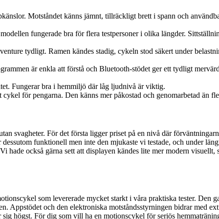
pkänslor. Motståndet känns jämnt, tillräckligt brett i spann och användb
ch modellen fungerade bra för flera testpersoner i olika längder. Sittstä
nture tydligt. Ramen kändes stadig, cykeln stod säkert under belastning
rammen är enkla att förstå och Bluetooth-stödet ger ett tydligt mervä
tet. Fungerar bra i hemmiljö där låg ljudnivå är viktig.
ket cykel för pengarna. Den känns mer påkostad och genomarbetad än fler
an svagheter. För det första ligger priset på en nivå där förväntningar
är dessutom funktionell men inte den mjukaste vi testade, och under längre
. Vi hade också gärna sett att displayen kändes lite mer modern visuellt, s
otionscykel som levererade mycket starkt i våra praktiska tester. Den 
oden. Appstödet och den elektroniska motståndsstyrningen bidrar med ext
ig högst. För dig som vill ha en motionscykel för seriös hemmaträning oc