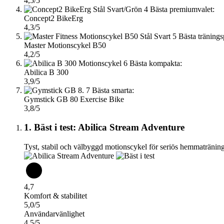
4,5/5
4
Bästa premiumvalet:
Concept2 BikeErg
4,3/5
5
Bästa träning
Master Motionscykel B50
4,2/5
6
Bästa kompakta:
Abilica B 300
3,9/5
7
Bästa smarta:
Gymstick GB 80 Exercise Bike
3,8/5
1. Bäst i test: Abilica Stream Adventure
Tyst, stabil och välbyggd motionscykel för seriös hemmaträning
4,7
Komfort & stabilitet
5,0/5
Användarvänlighet
4,5/5