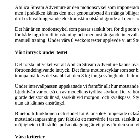
Abilica Stream Adventure är den motionscykel som imponerade m
men i praktiken känns den mer genomarbetad än många billigare 
drift och välfungerande elektroniskt motstånd gjorde att den sta
Det här är en motionscykel som passar särskilt bra för dig som
för både lugn konditionsträning och mer ansträngande interval
manuell träning. Under våra 8 veckors tester upplevde vi att St
Vårt intryck under testet
Det första intrycket var att Abilica Stream Adventure känns ovan
förtroendeingivande intryck. Det finns motionscyklar som ser b
trampa märktes det snabbt att den 8 kg tunga svänghjulet bidrar 
Under intervallpassen uppskattade vi framför allt hur motstånde
Ljudnivån var också en av modellens tydliga styrkor. Det vi hörd
gjorde det stor skillnad, särskilt vid morgon- och kvällspass. 
utan att kännas ansträngd.
Bluetooth-funktionen och stödet för iConsole+ fungerade också b
motståndsanpassning gav faktiskt ett mervärde i testet, särskil
möjligheten till trådlös pulsmottagning är ett plus för den som vi
Våra kriterier