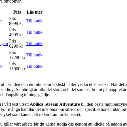
våra omdömen.
Pris
Läs mer
Pris
re
Till butik
8999 kr
Pris
Till butik
4999 kr
Pris
Lyon
Till butik
6290 kr
Pris
Till butik
17290 kr
Pris
50
Till butik
15900 kr
ut i sanden och en rutin som faktiskt håller vecka efter vecka. När det 
ckling. Samtidigt är utbudet stort, och det som ser bra ut på pappret är 
ch långsiktig träningsglädje.
i vårt test utsett
Abilica Stream Adventure
till den bästa motionscykel
För många handlar det inte bara om siffror och specifikationer, utan om
nscykel som känns rätt redan från första passet.
 gillar vårt arbete får du gärna stödja oss genom att klicka på någon av 