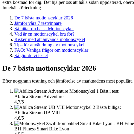
extra kostnad för dig. Det hjälper oss att hålla sidan uppdaterad, ober
Innehållsförteckning
De 7 bästa motionscyklar 2026
Jämför våra 7 testvinnare
Så hittar du bästa Motionscykel
Vad är en motionscykel bra för?
Risker med att använda motionscykel
Tips för användning av motionscykel
FAQ: Vanliga frågor om motionscyklar
Så gjorde vi testet
De 7 bästa motionscyklar 2026
Efter noggrann testning och jämförelse av marknadens mest populära m
1
Bäst i test:
Abilica Stream Adventure
4,7/5
2
Bästa billiga:
Abilica Stream UB VIII
4,6/5
BH Fitness Smart Bike Lyon