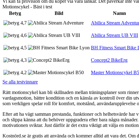
Vi kan få provision om du köper via våra länkar. Det påverkar inte 
Motionscykel - Bäst i test
Betyg
Bild
Namn
4,7
Abilica Stream Adventu
4,6
Abilica Stream UB VIII
4,5
BH Fitness Smart Bike 
4,3
Concept2 BikeErg
4,2
Master Motionscykel B
Se alla testvinnare
Rätt motionscykel kan bli skillnaden mellan träningsplaner som rinner 
vardagsmotion, bättre kondition och en känsla av kontroll över din utve
som verkligen spelar roll för komfort, motstånd, användarupplevelse o
Efter att ha vägt samman prestanda, funktioner och helhetsvärde har vi 
och slippa känna att du behöver uppgradera efter bara några månader. 
motivationen sviktar. Just därför är det extra viktigt att välja en motio
Kostnörd.se är gratis att använda och kommer alltid att vara det. Om du