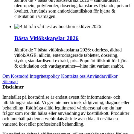
Jämför de 7 bästa olivbladsextrakt 2026 – standardiserat
oleuropein, polyfenoler, dosering, kapslar vs flytande, pris och
kvalitet. Används som antioxidanttillskott för hjärta &
cirkulation i vardagen.
Bästa Vitlökskapslar 2026
Jämför de 7 bästa vitlökskapslarna 2026: odorless, åldrad
vitlök/AGE, allicin, enterodragerade tabletter, dosering,
styrka, standardiserat extrakt, pris. Populärt tillskott för hjärta
& cirkulation och vardagsrutiner—hitta rätt variant snabbt.
Om Kostnörd
Integritetspolicy
Kontakta oss
Användarvillkor
Sitemap
Disclaimer
Innehållet på kostnörd.se är endast avsett för informations- och
utbildningsändamål. Vi ger inte medicinsk rådgivning, diagnos eller
behandling. Rådfråga alltid legitimerad vårdpersonal om du har
frågor som rör din hälsa eller användning av kosttillskott. Produkter
och innehåll på denna webbplats är inte avsedda att ersätta en
varierad kost eller professionell behandling.