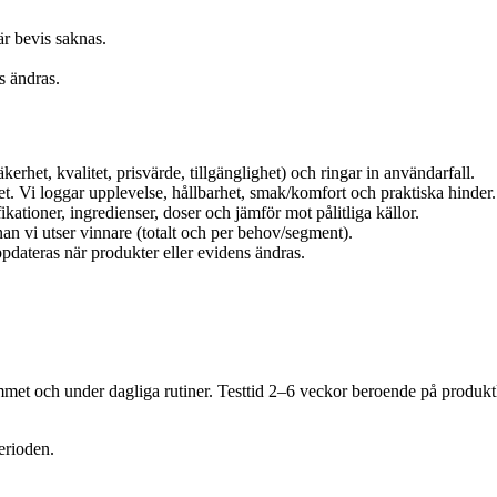
när bevis saknas.
ns ändras.
kerhet, kvalitet, prisvärde, tillgänglighet) och ringar in användarfall.
 Vi loggar upplevelse, hållbarhet, smak/komfort och praktiska hinder.
ikationer, ingredienser, doser och jämför mot pålitliga källor.
an vi utser vinnare (totalt och per behov/segment).
dateras när produkter eller evidens ändras.
et och under dagliga rutiner. Testtid 2–6 veckor beroende på produktk
erioden.