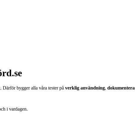
örd.se
gt. Därför bygger alla våra tester på
verklig användning
,
dokumenterad
och i vardagen.