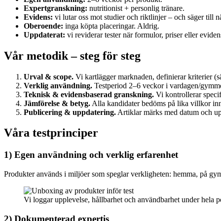
Expertgranskning:
nutritionist + personlig tränare.
Evidens:
vi lutar oss mot studier och riktlinjer – och säger till 
Oberoende:
inga köpta placeringar. Aldrig.
Uppdaterat:
vi reviderar tester när formulor, priser eller evide
Vår metodik – steg för steg
Urval & scope.
Vi kartlägger marknaden, definierar kriterier (sä
Verklig användning.
Testperiod 2–6 veckor i vardagen/gymmet.
Teknisk & evidensbaserad granskning.
Vi kontrollerar specif
Jämförelse & betyg.
Alla kandidater bedöms på lika villkor inn
Publicering & uppdatering.
Artiklar märks med datum och upp
Våra testprinciper
1) Egen användning och verklig erfarenhet
Produkter används i miljöer som speglar verkligheten: hemma, på gymm
Vi loggar upplevelse, hållbarhet och användbarhet under hela p
2) Dokumenterad expertis