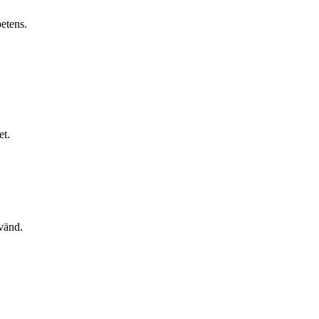
petens.
et.
nvänd.