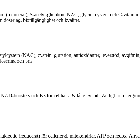
ion (reducerat), S‑acetyl‑glutation, NAC, glycin, cystein och C‑vitamin –
, dosering, biotillgänglighet och kvalitet.
cystein (NAC), cystein, glutation, antioxidanter, leverstöd, avgiftning
dosering och pris.
boosters och B3 för cellhälsa & långlevnad. Vanligt för energiomsät
tid (reducerat) för cellenergi, mitokondrier, ATP och redox. Används s