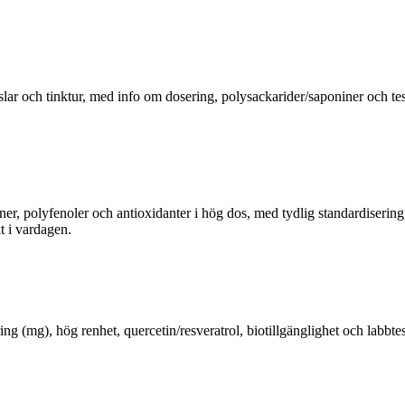
slar och tinktur, med info om dosering, polysackarider/saponiner och tes
, polyfenoler och antioxidanter i hög dos, med tydlig standardisering, 
t i vardagen.
ring (mg), hög renhet, quercetin/resveratrol, biotillgänglighet och labbt