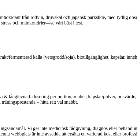
/antioxidant från rödvin, druvskal och japansk parkslide, med tydlig dose
v stress och mitokondrier—se vårt bäst i test.
akt/fermenterad källa (vetegrodd/soja), biotillgänglighet, kapslar, innehå
 & långlevnad: dosering per portion, renhet, kapslar/pulver, prisvärde, t
räningsprestanda – hitta rätt val snabbt.
dningsändamål. Vi ger inte medicinsk rådgivning, diagnos eller behandli
denna webbplats är inte avsedda att ersätta en varierad kost eller profess