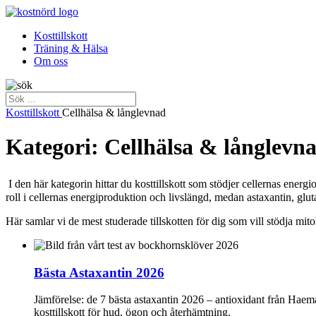
Kosttillskott
Träning & Hälsa
Om oss
Kosttillskott
Cellhälsa & långlevnad
Kategori: Cellhälsa & långlevn
I den här kategorin hittar du kosttillskott som stödjer cellernas ene
roll i cellernas energiproduktion och livslängd, medan astaxantin, glutat
Här samlar vi de mest studerade tillskotten för dig som vill stödja mi
Bästa Astaxantin 2026
Jämförelse: de 7 bästa astaxantin 2026 – antioxidant från Haema
kosttillskott för hud, ögon och återhämtning.