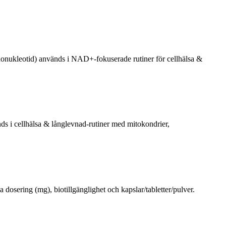
nonukleotid) används i NAD+-fokuserade rutiner för cellhälsa &
nds i cellhälsa & långlevnad-rutiner med mitokondrier,
osering (mg), biotillgänglighet och kapslar/tabletter/pulver.