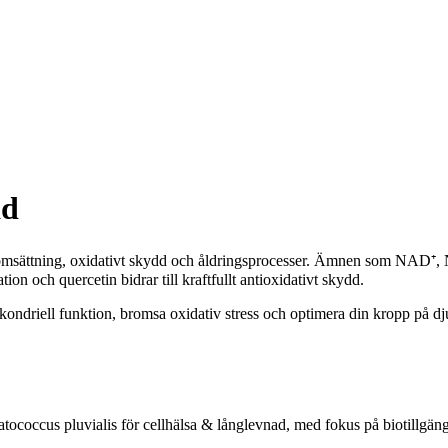
ad
rgiomsättning, oxidativt skydd och åldringsprocesser. Ämnen som NAD⁺, N
ion och quercetin bidrar till kraftfullt antioxidativt skydd.
tokondriell funktion, bromsa oxidativ stress och optimera din kropp på d
tococcus pluvialis för cellhälsa & långlevnad, med fokus på biotillgängl