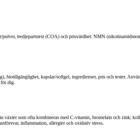
ar/pulver, tredjepartstest (COA) och prisvärdhet. NMN (nikotinamidmo
biotillgänglighet, kapslar/softgel, ingredienser, pris och tester. Anvä
för dig.
n växter som ofta kombineras med C‑vitamin, bromelain och zink; kolla d
nförsvar, inflammation, allergier och oxidativ stress.