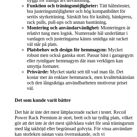
byggt för många års användning.
Funktion och träningsmöjligheter:
Tätt hålmönster,
bra justeringsmöjligheter och hög kompatibilitet för
seriös styrketräning. Särskilt bra för knäböj, bänkpress,
rack pulls, pull-ups och annan basträning.
Montering och användarvänlighet:
Monteringen är
relativt tung men logisk. Numrerade hål underlättar i
vardagen och justeringarna känns smidiga när racket
väl står på plats.
Platsbehov och design för hemmagym:
Mycket
robust men också ganska stort. Passar bäst i garagegym
eller rymligare hemmagym där man verkligen kan
utnyttja formatet.
Prisvärde:
Mycket starkt sett till vad man får. Det
kostar mer än enklare hemmarack, men kvalitetskänslan
och den långsiktiga användbarheten motiverar priset
väl.
Det som kunde varit bättre
Det här är inte det mest lättplacerade racket i testet. Recoil
Power Rack Premium är stort, brett och tar tydlig plats, vilket
gör att det inte är det mest självklara valet för små träningsrum
med låg takhöjd eller begränsad golvyta. För vissa användare
kan storleken nästan vara överraskande, och vi