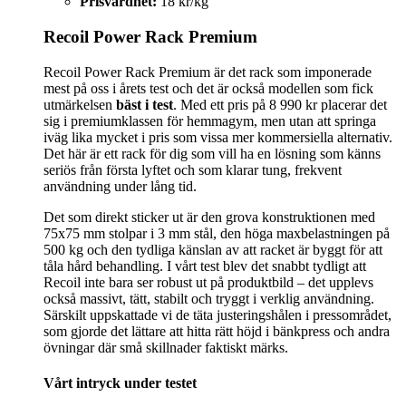
Prisvärdhet:
18 kr/kg
Recoil Power Rack Premium
Recoil Power Rack Premium är det rack som imponerade
mest på oss i årets test och det är också modellen som fick
utmärkelsen
bäst i test
. Med ett pris på 8 990 kr placerar det
sig i premiumklassen för hemmagym, men utan att springa
iväg lika mycket i pris som vissa mer kommersiella alternativ.
Det här är ett rack för dig som vill ha en lösning som känns
seriös från första lyftet och som klarar tung, frekvent
användning under lång tid.
Det som direkt sticker ut är den grova konstruktionen med
75x75 mm stolpar i 3 mm stål, den höga maxbelastningen på
500 kg och den tydliga känslan av att racket är byggt för att
tåla hård behandling. I vårt test blev det snabbt tydligt att
Recoil inte bara ser robust ut på produktbild – det upplevs
också massivt, tätt, stabilt och tryggt i verklig användning.
Särskilt uppskattade vi de täta justeringshålen i pressområdet,
som gjorde det lättare att hitta rätt höjd i bänkpress och andra
övningar där små skillnader faktiskt märks.
Vårt intryck under testet