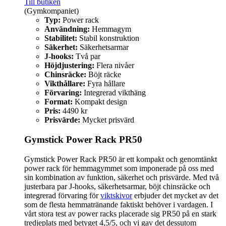
Till butiken
(Gymkompaniet)
Typ:
Power rack
Användning:
Hemmagym
Stabilitet:
Stabil konstruktion
Säkerhet:
Säkerhetsarmar
J-hooks:
Två par
Höjdjustering:
Flera nivåer
Chinsräcke:
Böjt räcke
Vikthållare:
Fyra hållare
Förvaring:
Integrerad vikthäng
Format:
Kompakt design
Pris:
4490 kr
Prisvärde:
Mycket prisvärd
Gymstick Power Rack PR50
Gymstick Power Rack PR50 är ett kompakt och genomtänkt
power rack för hemmagymmet som imponerade på oss med
sin kombination av funktion, säkerhet och prisvärde. Med två
justerbara par J-hooks, säkerhetsarmar, böjt chinsräcke och
integrerad förvaring för
viktskivor
erbjuder det mycket av det
som de flesta hemmatränande faktiskt behöver i vardagen. I
vårt stora test av power racks placerade sig PR50 på en stark
tredjeplats med betyget 4,5/5, och vi gav det dessutom