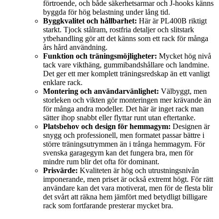
förtroende, och både säkerhetsarmar och J-hooks känns
byggda för hög belastning under lång tid.
Byggkvalitet och hållbarhet:
Här är PL400B riktigt
starkt. Tjock stålram, rostfria detaljer och slitstark
ytbehandling gör att det känns som ett rack för många
års hård användning.
Funktion och träningsmöjligheter:
Mycket hög nivå
tack vare vikthäng, gummibandshållare och landmine.
Det ger ett mer komplett träningsredskap än ett vanligt
enklare rack.
Montering och användarvänlighet:
Välbyggt, men
storleken och vikten gör monteringen mer krävande än
för många andra modeller. Det här är inget rack man
sätter ihop snabbt eller flyttar runt utan eftertanke.
Platsbehov och design för hemmagym:
Designen är
snygg och professionell, men formatet passar bättre i
större träningsutrymmen än i trånga hemmagym. För
svenska garagegym kan det fungera bra, men för
mindre rum blir det ofta för dominant.
Prisvärde:
Kvaliteten är hög och utrustningsnivån
imponerande, men priset är också extremt högt. För rätt
användare kan det vara motiverat, men för de flesta blir
det svårt att räkna hem jämfört med betydligt billigare
rack som fortfarande presterar mycket bra.