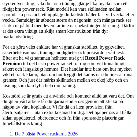
styrkeutveckling, säkerhet och träningsglädje lika mycket som ett
riktigt bra power rack. Rätt modell kan vara skillnaden mellan
sporadiska pass och ett upplägg du faktiskt håller fast vid vecka efter
vecka. Samtidigt är utbudet större än någonsin, och många rack ser
starka ut på bild men levererar inte när belastningen blir tung. Därför
är det extra viktigt att skilja smart konstruktion från dyr
marknadsföring.
För att göra valet enklare har vi granskat stabilitet, byggkvalitet,
säkerhetslösningar, träningsmöjligheter och prisvärde i vårt test.
Efter att ha vägt samman helheten utsåg vi
Recoil Power Rack
Premium
till det bästa power racket för dig som vill träna tungt,
säkert och långsiktigt hemma. Det handlar inte bara om hur mycket
vikt ett rack klarar, utan om hur tryggt det känns när du pressar dina
gränser. Och just där märks skillnaden mellan ett okej köp och en
lösning som kan lyfta hela din träning.
Kostnörd.se är gratis att använda och kommer alltid att vara det. Om
du gillar vårt arbete får du gärna stödja oss genom att klicka på
någon av våra köplänkar. Vi får då en liten provision från
återförsäljaren – utan extra kostnad för dig. Det hjälper oss att hålla
sidan uppdaterad, oberoende och fri från sponsrade placeringar.
Innehållsförteckning
De 7 bästa Power rackarna 2026