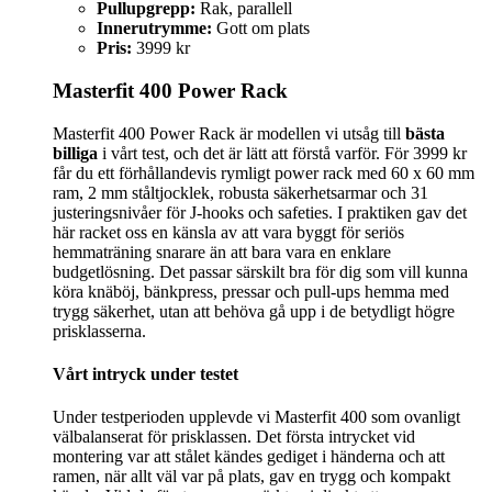
Pullupgrepp:
Rak, parallell
Innerutrymme:
Gott om plats
Pris:
3999 kr
Masterfit 400 Power Rack
Masterfit 400 Power Rack är modellen vi utsåg till
bästa
billiga
i vårt test, och det är lätt att förstå varför. För 3999 kr
får du ett förhållandevis rymligt power rack med 60 x 60 mm
ram, 2 mm ståltjocklek, robusta säkerhetsarmar och 31
justeringsnivåer för J-hooks och safeties. I praktiken gav det
här racket oss en känsla av att vara byggt för seriös
hemmaträning snarare än att bara vara en enklare
budgetlösning. Det passar särskilt bra för dig som vill kunna
köra knäböj, bänkpress, pressar och pull-ups hemma med
trygg säkerhet, utan att behöva gå upp i de betydligt högre
prisklasserna.
Vårt intryck under testet
Under testperioden upplevde vi Masterfit 400 som ovanligt
välbalanserat för prisklassen. Det första intrycket vid
montering var att stålet kändes gediget i händerna och att
ramen, när allt väl var på plats, gav en trygg och kompakt