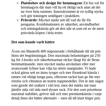
Platsbehov och design för hemmagym:
Ett bra val för
hemmagym där man vill ha ett riktigt rack utan att det
tar över hela rummet. Innerutrymmet är en tydlig styrka
och gör träningen smidigare i praktiken.
Prisvärde:
Mycket starkt sett till vad du får för
pengarna. Kombinationen av säkerhet, användbarhet
och träningskänsla gör att den står ut som ett av de mest
prisvärda köpen i hela testet.
Det som kunde varit bättre
Även om Masterfit 400 imponerade i förhållande till sitt pris
finns det begränsningar. Den maximala belastningen på 250
kg för J-hooks och säkerhetsarmar räcker långt för de flesta
hemmatränande, men mycket starka användare eller mer
avancerade lyftare kan vilja ha större marginaler. Vi hade
också gärna sett en ännu tyngre och mer förankrad känsla i
ramen vid riktigt tunga pass, eftersom racket kan ge lite mer
rörelse och vibration än testets toppmodeller. Det är inte något
som gjorde det osäkert i vårt test, men det märks när man
jämför sida vid sida med dyrare rack. För den som prioriterar
maximal stabilitet, grövre stål och mer premiumkänsla i varje
detalj finns det bättre alternativ – men då till klart högre pris.