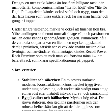
Det gav en mer exakt känsla än hos flera billigare rack, där
man ofta får kompromissa mellan “lite för högt” eller “lite för
lågt”. Pull-up-delen kändes också stabil och trygg, utan den
där lätta flexen som vissa enklare rack får när man hänger och
gungar i toppen.
Under längre testperiod märkte vi också att finishen höll bra.
Ytbehandlingen stod emot normalt slitage väl, och passformen
mellan delar kändes genomgående gedigen. Numrerade hål i
de vertikala stolparna var en liten men mycket uppskattad
detalj i praktiken, särskilt när vi växlade snabbt mellan olika
övningar och användare. Sammantaget kändes Recoil Power
Rack Premium som ett rack man vill fortsätta träna i – inte
bara ett rack som klarar specifikationerna på pappret.
Våra kriterier
Stabilitet och säkerhet:
En av testets starkaste
modeller. Konstruktionen känns mycket trygg även
under tung belastning, och racket står stadigt utan att ge
ett nervöst eller instabilt intryck vid av- och pårackning.
Byggkvalitet och hållbarhet:
Mycket hög nivå. De
grova stålrören, den gedigna passformen och den
robusta helhetskänslan gör att det här upplevs som