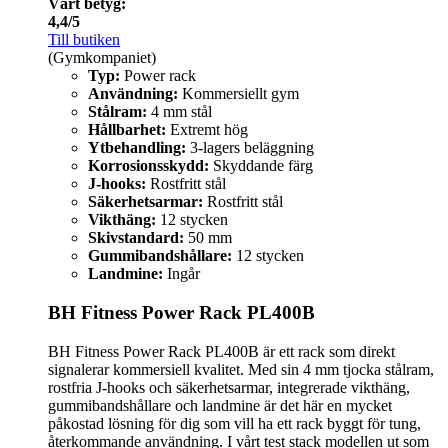
Vårt betyg:
4,4/5
Till butiken
(Gymkompaniet)
Typ:
Power rack
Användning:
Kommersiellt gym
Stålram:
4 mm stål
Hållbarhet:
Extremt hög
Ytbehandling:
3-lagers beläggning
Korrosionsskydd:
Skyddande färg
J-hooks:
Rostfritt stål
Säkerhetsarmar:
Rostfritt stål
Vikthäng:
12 stycken
Skivstandard:
50 mm
Gummibandshållare:
12 stycken
Landmine:
Ingår
BH Fitness Power Rack PL400B
BH Fitness Power Rack PL400B är ett rack som direkt
signalerar kommersiell kvalitet. Med sin 4 mm tjocka stålram,
rostfria J-hooks och säkerhetsarmar, integrerade vikthäng,
gummibandshållare och landmine är det här en mycket
påkostad lösning för dig som vill ha ett rack byggt för tung,
återkommande användning. I vårt test stack modellen ut som