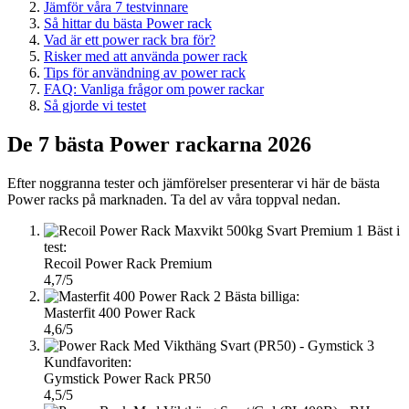
Jämför våra 7 testvinnare
Så hittar du bästa Power rack
Vad är ett power rack bra för?
Risker med att använda power rack
Tips för användning av power rack
FAQ: Vanliga frågor om power rackar
Så gjorde vi testet
De 7 bästa Power rackarna 2026
Efter noggranna tester och jämförelser presenterar vi här de bästa
Power racks på marknaden. Ta del av våra toppval nedan.
1
Bäst i
test:
Recoil Power Rack Premium
4,7/5
2
Bästa billiga:
Masterfit 400 Power Rack
4,6/5
3
Kundfavoriten:
Gymstick Power Rack PR50
4,5/5