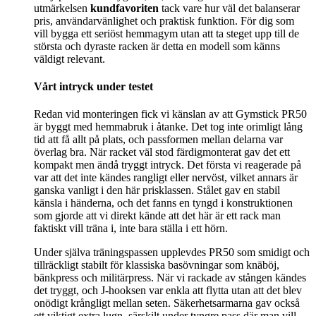
utmärkelsen
kundfavoriten
tack vare hur väl det balanserar
pris, användarvänlighet och praktisk funktion. För dig som
vill bygga ett seriöst hemmagym utan att ta steget upp till de
största och dyraste racken är detta en modell som känns
väldigt relevant.
Vårt intryck under testet
Redan vid monteringen fick vi känslan av att Gymstick PR50
är byggt med hemmabruk i åtanke. Det tog inte orimligt lång
tid att få allt på plats, och passformen mellan delarna var
överlag bra. När racket väl stod färdigmonterat gav det ett
kompakt men ändå tryggt intryck. Det första vi reagerade på
var att det inte kändes rangligt eller nervöst, vilket annars är
ganska vanligt i den här prisklassen. Stålet gav en stabil
känsla i händerna, och det fanns en tyngd i konstruktionen
som gjorde att vi direkt kände att det här är ett rack man
faktiskt vill träna i, inte bara ställa i ett hörn.
Under själva träningspassen upplevdes PR50 som smidigt och
tillräckligt stabilt för klassiska basövningar som knäböj,
bänkpress och militärpress. När vi rackade av stången kändes
det tryggt, och J-hooksen var enkla att flytta utan att det blev
onödigt krångligt mellan seten. Säkerhetsarmarna gav också
ett viktigt extra lugn, särskilt under tyngre pass där man vill