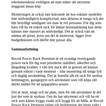
rekommenderar verkligen att man mäter sitt utrymme
noggrant innan köp.
Monteringen är också mer krävande än hos enklare modeller.
Inte nödvändigtvis komplicerad, men delarna är tunga och det
blir betydligt smidigare om man är två personer. För dig som
bara vill ha ett enkelt rack för lättare hemmaträning kan detta
kännas mer massivt än nödvändigt. Det är också värt att
nämna att priset, även om det är motiverat, ligger över
budgetklassen och därför inte passar alla.
Sammanfattning
Recoil Power Rack Premium är ett ovanligt övertygande
power rack för dig som prioriterar stabilitet, säkerhet och
långsiktig kvalitet. I vårt test stack det ut genom att kännas
genuint robust i varje moment – från montering till tunga lyft
och daglig användning. Det är framför allt ett rack för seriösa
hemmagym, garagegym och användare som vill köpa rätt
direkt istället för att uppgradera senare.
Det är stort, tungt och tar plats, men för rätt användare är det
just det som är styrkan. Om du har utrymmet och vill ha ett
rack som känns tryggt, exakt och byggt för att hålla, är Recoil
Power Rack Premium enligt vår bedömning det bästa valet i