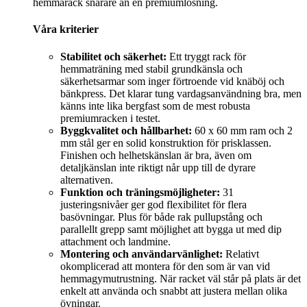
hemmarack snarare än en premiumlösning.
Våra kriterier
Stabilitet och säkerhet:
Ett tryggt rack för
hemmaträning med stabil grundkänsla och
säkerhetsarmar som inger förtroende vid knäböj och
bänkpress. Det klarar tung vardagsanvändning bra, men
känns inte lika bergfast som de mest robusta
premiumracken i testet.
Byggkvalitet och hållbarhet:
60 x 60 mm ram och 2
mm stål ger en solid konstruktion för prisklassen.
Finishen och helhetskänslan är bra, även om
detaljkänslan inte riktigt når upp till de dyrare
alternativen.
Funktion och träningsmöjligheter:
31
justeringsnivåer ger god flexibilitet för flera
basövningar. Plus för både rak pullupstång och
parallellt grepp samt möjlighet att bygga ut med dip
attachment och landmine.
Montering och användarvänlighet:
Relativt
okomplicerad att montera för den som är van vid
hemmagymutrustning. När racket väl står på plats är det
enkelt att använda och snabbt att justera mellan olika
övningar.