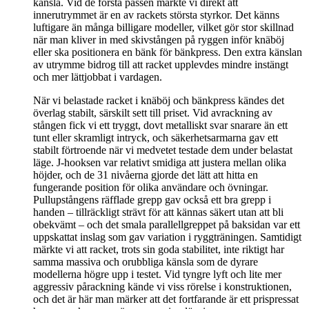
känsla. Vid de första passen märkte vi direkt att
innerutrymmet är en av rackets största styrkor. Det känns
luftigare än många billigare modeller, vilket gör stor skillnad
när man kliver in med skivstången på ryggen inför knäböj
eller ska positionera en bänk för bänkpress. Den extra känslan
av utrymme bidrog till att racket upplevdes mindre instängt
och mer lättjobbat i vardagen.
När vi belastade racket i knäböj och bänkpress kändes det
överlag stabilt, särskilt sett till priset. Vid avrackning av
stången fick vi ett tryggt, dovt metalliskt svar snarare än ett
tunt eller skramligt intryck, och säkerhetsarmarna gav ett
stabilt förtroende när vi medvetet testade dem under belastat
läge. J-hooksen var relativt smidiga att justera mellan olika
höjder, och de 31 nivåerna gjorde det lätt att hitta en
fungerande position för olika användare och övningar.
Pullupstångens räfflade grepp gav också ett bra grepp i
handen – tillräckligt strävt för att kännas säkert utan att bli
obekvämt – och det smala parallellgreppet på baksidan var ett
uppskattat inslag som gav variation i ryggträningen. Samtidigt
märkte vi att racket, trots sin goda stabilitet, inte riktigt har
samma massiva och orubbliga känsla som de dyrare
modellerna högre upp i testet. Vid tyngre lyft och lite mer
aggressiv pårackning kände vi viss rörelse i konstruktionen,
och det är här man märker att det fortfarande är ett prispressat