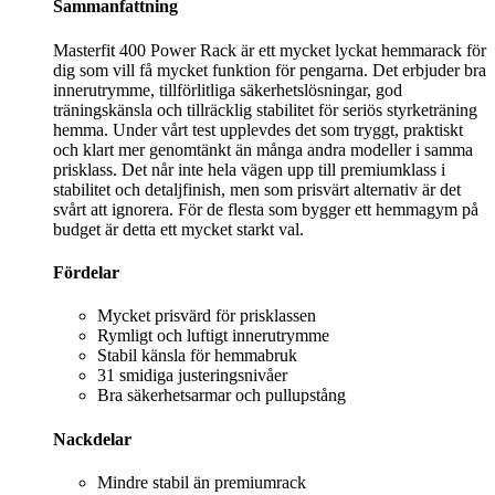
Sammanfattning
Masterfit 400 Power Rack är ett mycket lyckat hemmarack för
dig som vill få mycket funktion för pengarna. Det erbjuder bra
innerutrymme, tillförlitliga säkerhetslösningar, god
träningskänsla och tillräcklig stabilitet för seriös styrketräning
hemma. Under vårt test upplevdes det som tryggt, praktiskt
och klart mer genomtänkt än många andra modeller i samma
prisklass. Det når inte hela vägen upp till premiumklass i
stabilitet och detaljfinish, men som prisvärt alternativ är det
svårt att ignorera. För de flesta som bygger ett hemmagym på
budget är detta ett mycket starkt val.
Fördelar
Mycket prisvärd för prisklassen
Rymligt och luftigt innerutrymme
Stabil känsla för hemmabruk
31 smidiga justeringsnivåer
Bra säkerhetsarmar och pullupstång
Nackdelar
Mindre stabil än premiumrack