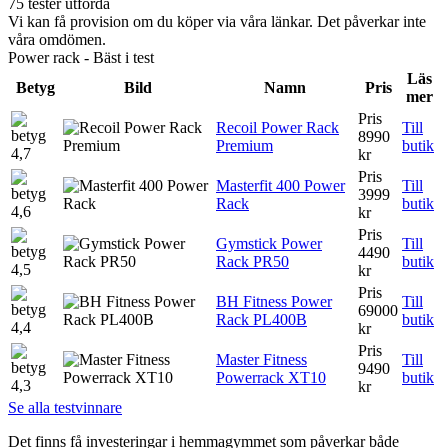
75 tester utförda
Vi kan få provision om du köper via våra länkar. Det påverkar inte
våra omdömen.
Power rack - Bäst i test
Läs
Betyg
Bild
Namn
Pris
mer
Pris
Recoil Power Rack
Till
8990
Premium
butik
4,7
kr
Pris
Masterfit 400 Power
Till
3999
Rack
butik
4,6
kr
Pris
Gymstick Power
Till
4490
Rack PR50
butik
4,5
kr
Pris
BH Fitness Power
Till
69000
Rack PL400B
butik
4,4
kr
Pris
Master Fitness
Till
9490
Powerrack XT10
butik
4,3
kr
Se alla testvinnare
Det finns få investeringar i hemmagymmet som påverkar både