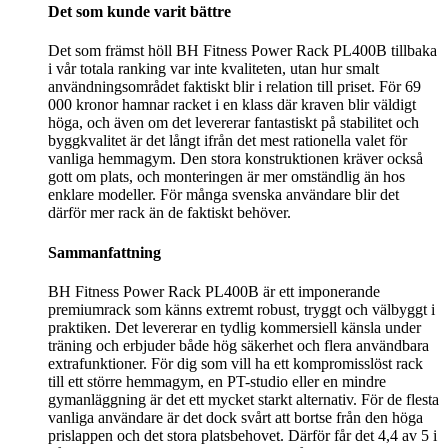
Det som kunde varit bättre
Det som främst höll BH Fitness Power Rack PL400B tillbaka
i vår totala ranking var inte kvaliteten, utan hur smalt
användningsområdet faktiskt blir i relation till priset. För 69
000 kronor hamnar racket i en klass där kraven blir väldigt
höga, och även om det levererar fantastiskt på stabilitet och
byggkvalitet är det långt ifrån det mest rationella valet för
vanliga hemmagym. Den stora konstruktionen kräver också
gott om plats, och monteringen är mer omständlig än hos
enklare modeller. För många svenska användare blir det
därför mer rack än de faktiskt behöver.
Sammanfattning
BH Fitness Power Rack PL400B är ett imponerande
premiumrack som känns extremt robust, tryggt och välbyggt i
praktiken. Det levererar en tydlig kommersiell känsla under
träning och erbjuder både hög säkerhet och flera användbara
extrafunktioner. För dig som vill ha ett kompromisslöst rack
till ett större hemmagym, en PT-studio eller en mindre
gymanläggning är det ett mycket starkt alternativ. För de flesta
vanliga användare är det dock svårt att bortse från den höga
prislappen och det stora platsbehovet. Därför får det 4,4 av 5 i