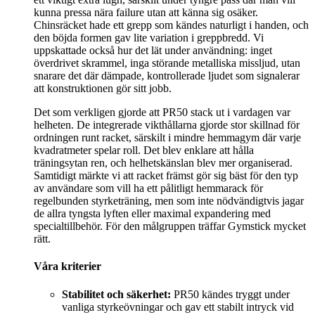
kunna pressa nära failure utan att känna sig osäker.
Chinsräcket hade ett grepp som kändes naturligt i handen, och
den böjda formen gav lite variation i greppbredd. Vi
uppskattade också hur det lät under användning: inget
överdrivet skrammel, inga störande metalliska missljud, utan
snarare det där dämpade, kontrollerade ljudet som signalerar
att konstruktionen gör sitt jobb.
Det som verkligen gjorde att PR50 stack ut i vardagen var
helheten. De integrerade vikthållarna gjorde stor skillnad för
ordningen runt racket, särskilt i mindre hemmagym där varje
kvadratmeter spelar roll. Det blev enklare att hålla
träningsytan ren, och helhetskänslan blev mer organiserad.
Samtidigt märkte vi att racket främst gör sig bäst för den typ
av användare som vill ha ett pålitligt hemmarack för
regelbunden styrketräning, men som inte nödvändigtvis jagar
de allra tyngsta lyften eller maximal expandering med
specialtillbehör. För den målgruppen träffar Gymstick mycket
rätt.
Våra kriterier
Stabilitet och säkerhet:
PR50 kändes tryggt under
vanliga styrkeövningar och gav ett stabilt intryck vid