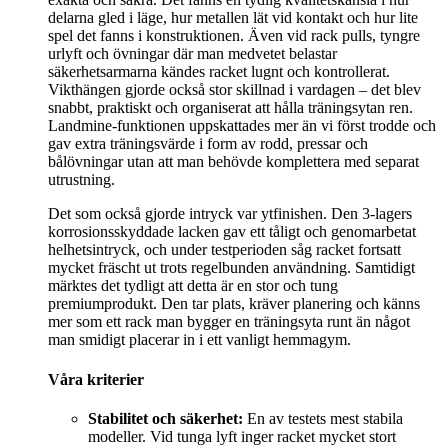
delarna gled i läge, hur metallen lät vid kontakt och hur lite
spel det fanns i konstruktionen. Även vid rack pulls, tyngre
urlyft och övningar där man medvetet belastar
säkerhetsarmarna kändes racket lugnt och kontrollerat.
Vikthängen gjorde också stor skillnad i vardagen – det blev
snabbt, praktiskt och organiserat att hålla träningsytan ren.
Landmine-funktionen uppskattades mer än vi först trodde och
gav extra träningsvärde i form av rodd, pressar och
bålövningar utan att man behövde komplettera med separat
utrustning.
Det som också gjorde intryck var ytfinishen. Den 3-lagers
korrosionsskyddade lacken gav ett tåligt och genomarbetat
helhetsintryck, och under testperioden såg racket fortsatt
mycket fräscht ut trots regelbunden användning. Samtidigt
märktes det tydligt att detta är en stor och tung
premiumprodukt. Den tar plats, kräver planering och känns
mer som ett rack man bygger en träningsyta runt än något
man smidigt placerar in i ett vanligt hemmagym.
Våra kriterier
Stabilitet och säkerhet:
En av testets mest stabila
modeller. Vid tunga lyft inger racket mycket stort