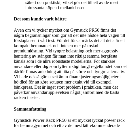
säkert och praktiskt, vilket gör det till ett av de mest
intressanta köpen i mellanklassen.
Det som kunde varit bättre
Även om vi tycker mycket om Gymstick PR50 finns det
några begränsningar som gör att det inte nådde hela vägen till
förstaplatsen i vårt test. För det första märks det att detta är ett
kompakt hemmarack och inte en mer påkostad
premiumlösning. Vid tyngre belastning och mer aggressiv
hantering av stången får man inte riktigt samma bergfasta
känsla som i de allra robustaste modellerna. För starkare
användare eller dig som lyfter riktigt tungt regelbundet kan det
därför finnas anledning att titta på större och tyngre alternativ.
Vi hade också gärna sett ännu finare justeringsmöjligheter i
höjdled för att göra setupen mer exakt vid till exempel
bänkpress. Det är inget stort problem i praktiken, men det
påverkar användarupplevelsen något jämfört med de bästa
racken i testet.
Sammanfattning
Gymstick Power Rack PR50 är ett mycket lyckat power rack
för hemmagymmet och ett av de mest lättrekommenderade