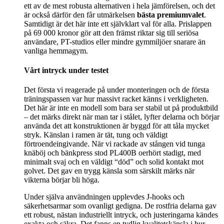
ett av de mest robusta alternativen i hela jämförelsen, och det
är också därför den får utmärkelsen
bästa premiumvalet
.
Samtidigt är det här inte ett självklart val för alla. Prislappen
på 69 000 kronor gör att den främst riktar sig till seriösa
användare, PT-studios eller mindre gymmiljöer snarare än
vanliga hemmagym.
Vårt intryck under testet
Det första vi reagerade på under monteringen och de första
träningspassen var hur massivt racket känns i verkligheten.
Det här är inte en modell som bara ser stabil ut på produktbild
– det märks direkt när man tar i stålet, lyfter delarna och börjar
använda det att konstruktionen är byggd för att tåla mycket
stryk. Känslan i ramen är tät, tung och väldigt
förtroendeingivande. När vi rackade av stången vid tunga
knäböj och bänkpress stod PL400B oerhört stadigt, med
minimalt svaj och en väldigt “död” och solid kontakt mot
golvet. Det gav en trygg känsla som särskilt märks när
vikterna börjar bli höga.
Under själva användningen upplevdes J-hooks och
säkerhetsarmar som ovanligt gedigna. De rostfria delarna gav
ett robust, nästan industriellt intryck, och justeringarna kändes
exakta och säkra. Det fanns en tydlig kvalitetskänsla i hur