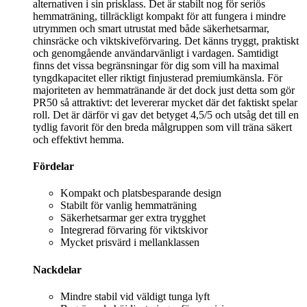
alternativen i sin prisklass. Det är stabilt nog för seriös
hemmaträning, tillräckligt kompakt för att fungera i mindre
utrymmen och smart utrustat med både säkerhetsarmar,
chinsräcke och viktskiveförvaring. Det känns tryggt, praktiskt
och genomgående användarvänligt i vardagen. Samtidigt
finns det vissa begränsningar för dig som vill ha maximal
tyngdkapacitet eller riktigt finjusterad premiumkänsla. För
majoriteten av hemmatränande är det dock just detta som gör
PR50 så attraktivt: det levererar mycket där det faktiskt spelar
roll. Det är därför vi gav det betyget 4,5/5 och utsåg det till en
tydlig favorit för den breda målgruppen som vill träna säkert
och effektivt hemma.
Fördelar
Kompakt och platsbesparande design
Stabilt för vanlig hemmaträning
Säkerhetsarmar ger extra trygghet
Integrerad förvaring för viktskivor
Mycket prisvärd i mellanklassen
Nackdelar
Mindre stabil vid väldigt tunga lyft