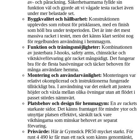
av- och pårackning. Säkerhetsarmarna fyllde sin
funktion väl och gjorde att vi vågade testa racket även
under mer belastade set.
Byggkvalitet och hållbarhet:
Konstruktionen
upplevdes som robust för prisklassen, med en finish
som höll bra under testperioden. Det är inte det mest
massiva racket i testet, men det känns klart seriöst nog
för regelbunden användning i hemmagym.
Funktion och träningsmöjligheter:
Kombinationen
av justerbara J-hooks, safety arms, chinsräcke och
viktskiveförvaring gör racket mångsidigt. Det fungerar
bra för de flesta basövningar och täcker behoven för
många användare hemma.
Montering och användarvänlighet:
Monteringen var
relativt okomplicerad och instruktionerna fungerade
tillräckligt bra. I användning var det enkelt att justera
höjder och växla mellan olika övningar utan att flödet i
passet stördes nämnvärt.
Platsbehov och design för hemmagym:
En av rackets
starkaste sidor. Det känns framtaget för mindre ytor och
utnyttjar platsen effektivt, särskilt tack vare
vikthängarna som minskar behovet av separat
förvaring.
Prisvärde:
Här är Gymstick PR50 mycket starkt. För
runt 4 490 kr får man ett rack som känns genomtänkt,