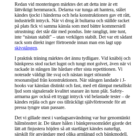
Redan vid monteringen märktes det att detta inte är ett
lättviktigt hemmarack. Delarna var tunga att hantera, stålet
kändes tjockt i händerna och hela konstruktionen gav ett rått,
industriellt intryck. När vi drog åt bultarna och ställde racket
på plats fick vi samma känsla som med bättre kommersiell
utrustning: det står där med pondus. Inte rangligt, inte tunt,
inte “nästan stabilt” – utan verkligen stabilt. Det var ett sådant
rack som direkt inger förtroende innan man ens lagt upp
skivstången
.
I praktisk träning märktes det ännu tydligare. Vid knäböj och
bänkpress stod racket lugnt och tungt mot golvet, även när vi
rackade in stången lite hårdare efter sista repetitionen. Vi
noterade väldigt lite svaj och nästan inget störande
resonansljud från konstruktionen. När stången landade i J-
hooks var känslan distinkt och fast, med ett dämpat metalliskt
ljud som signalerade kvalitet snarare än tunn plåt. Safety-
armarna gav också ett tryggt intryck vid belastade tester – de
kändes rejäla och gav oss tillräckligt självförtroende för att
pressa tyngre utan passare.
Det vi gillade mest i vardagsanvändning var hur genomtänkt
hålmönstret är. De tätare hålen i bänkpressområdet gjorde det
lätt att finjustera höjden så att startläget kändes naturligt,
särskilt för användare med olika armlängd och bänkmodell.