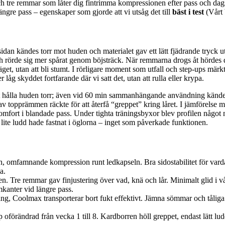
h tre remmar som låter dig fintrimma kompressionen efter pass och dagsfo
ngre pass – egenskaper som gjorde att vi utsåg det till
bäst i test
(Vårt 
dan kändes torr mot huden och materialet gav ett lätt fjädrande tryck 
h rörde sig mer spårat genom böjsträck. När remmarna drogs åt hördes det
läget, utan att bli stumt. I rörligare moment som utfall och step‑ups m
åg skyddet fortfarande där vi satt det, utan att rulla eller krypa.
 hålla huden torr; även vid 60 min sammanhängande användning kändes d
av topprämmen räckte för att återfå “greppet” kring låret. I jämförels
komfort i blandade pass. Under tighta träningsbyxor blev profilen något 
lite ludd hade fastnat i öglorna – inget som påverkade funktionen.
n, omfamnande kompression runt ledkapseln. Bra sidostabilitet för varda
a.
gen. Tre remmar gav finjustering över vad, knä och lår. Minimalt glid i 
kanter vid längre pass.
ning, Coolmax transporterar bort fukt effektivt. Jämna sömmar och tåli
 oförändrad från vecka 1 till 8. Kardborren höll greppet, endast lätt lu