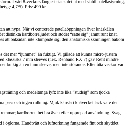
rm. I vårt 8‑veckors långtest stack det ut med stabil patellastyrning,
betyg: 4,7/5). Pris: 499 kr.
utan att nypa. När vi centrerade patellaöppningen över knäskålen
 distinkta kardborreljudet och stödet “satte sig” jämnt runt knät.
ärktes att baksidan inte klumpade sig; den anatomiska skärningen bakom
et mer “ljummet” än fuktigt. Vi gillade att kunna micro‑justera
e med klassiska 7 mm sleeves (t.ex. Rehband RX 7) gav Refit mindre
mer bulkig än en tunn sleeve, men inte störande. Efter åtta veckor var
gsträning och medeltunga lyft; inte lika “studsig” som tjocka
våra pass och ingen rullning. Mjuk känsla i knävecket tack vare den
ga remmar; kardborren bet bra även efter upprepad användning. Svag
dd i öglorna. Handtvätt och lufttorkning fungerade fint och skyddet