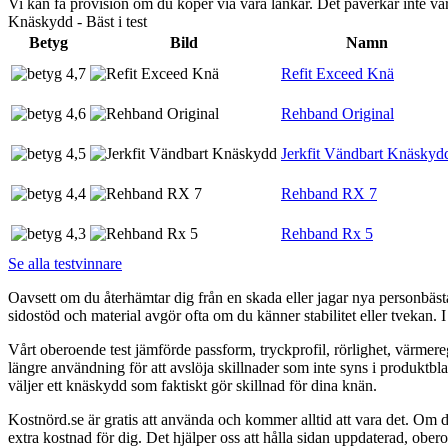
Vi kan få provision om du köper via våra länkar. Det påverkar inte 
Knäskydd - Bäst i test
Betyg
Bild
Namn
4,7
Refit Exceed Knä
4,6
Rehband Original
4,5
Jerkfit Vändbart Knäskyd
4,4
Rehband RX 7
4,3
Rehband Rx 5
Se alla testvinnare
Oavsett om du återhämtar dig från en skada eller jagar nya personbäs
sidostöd och material avgör ofta om du känner stabilitet eller tvekan. I 
Vårt oberoende test jämförde passform, tryckprofil, rörlighet, värmere
längre användning för att avslöja skillnader som inte syns i produktbl
väljer ett knäskydd som faktiskt gör skillnad för dina knän.
Kostnörd.se är gratis att använda och kommer alltid att vara det. Om du
extra kostnad för dig. Det hjälper oss att hålla sidan uppdaterad, ober