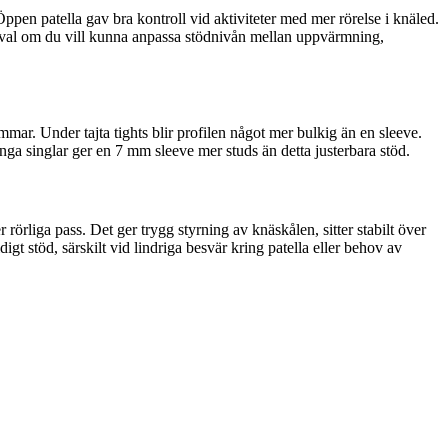
ppen patella gav bra kontroll vid aktiviteter med mer rörelse i knäled.
kt val om du vill kunna anpassa stödnivån mellan uppvärmning,
mmar. Under tajta tights blir profilen något mer bulkig än en sleeve.
unga singlar ger en 7 mm sleeve mer studs än detta justerbara stöd.
örliga pass. Det ger trygg styrning av knäskålen, sitter stabilt över
idigt stöd, särskilt vid lindriga besvär kring patella eller behov av