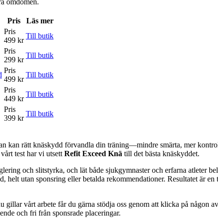
våra omdömen.
Pris
Läs mer
Pris
Till butik
499 kr
Pris
Till butik
299 kr
Pris
d
Till butik
499 kr
Pris
Till butik
449 kr
Pris
Till butik
399 kr
tan kan rätt knäskydd förvandla din träning—mindre smärta, mer kontroll
vårt test har vi utsett
Refit Exceed Knä
till det bästa knäskyddet.
glering och slitstyrka, och lät både sjukgymnaster och erfarna atleter 
ad, helt utan sponsring eller betalda rekommendationer. Resultatet är en 
 gillar vårt arbete får du gärna stödja oss genom att klicka på någon av 
oende och fri från sponsrade placeringar.