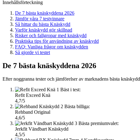
Innehållsförteckning
De 7 bästa knäskyddena 2026
Jämför våra 7 testvinnare
Så hittar du bästa Knäskydd
Varför knäskydd gör skillnad
Risker och fallgropar med knäskydd
Praktiska tips för användning av knäskydd
FAQ: Vanliga frågor om knäskydden
Så gjorde vi testet
De 7 bästa knäskyddena 2026
Efter noggranna tester och jämförelser av marknadens bästa knäskydd pr
1
Bäst i test:
Refit Exceed Knä
4,7/5
2
Bästa billiga:
Rehband Original
4,6/5
3
Bästa premiumvalet:
Jerkfit Vändbart Knäskydd
4,5/5