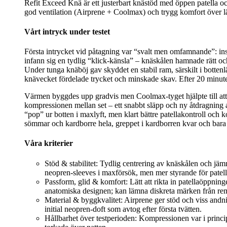
Refit Exceed Knä är ett justerbart knästöd med öppen patella oc
god ventilation (Airprene + Coolmax) och trygg komfort över lä
Vårt intryck under testet
Första intrycket vid påtagning var “svalt men omfamnande”: insi
infann sig en tydlig “klick‑känsla” – knäskålen hamnade rätt oc
Under tunga knäböj gav skyddet en stabil ram, särskilt i botten
knävecket fördelade trycket och minskade skav. Efter 20 minuter l
Värmen byggdes upp gradvis men Coolmax‑tyget hjälpte till att
kompressionen mellan set – ett snabbt släpp och ny åtdragning 
“pop” ur botten i maxlyft, men klart bättre patellakontroll och 
sömmar och kardborre hela, greppet i kardborren kvar och bara 
Våra kriterier
Stöd & stabilitet: Tydlig centrering av knäskålen och jäm
neopren-sleeves i maxförsök, men mer styrande för patell
Passform, glid & komfort: Lätt att rikta in patellaöppnin
anatomiska designen; kan lämna diskreta märken från rem
Material & byggkvalitet: Airprene ger stöd och viss and
initial neopren-doft som avtog efter första tvätten.
Hållbarhet över testperioden: Kompressionen var i princip