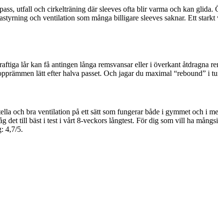
s, utfall och cirkelträning där sleeves ofta blir varma och kan glida. Ö
lastyrning och ventilation som många billigare sleeves saknar. Ett star
raftiga lår kan få antingen långa remsvansar eller i överkant åtdragna re
na topprämmen lätt efter halva passet. Och jagar du maximal “rebound” i t
 och bra ventilation på ett sätt som fungerar både i gymmet och i mer r
såg det till bäst i test i vårt 8‑veckors långtest. För dig som vill ha mångs
: 4,7/5.