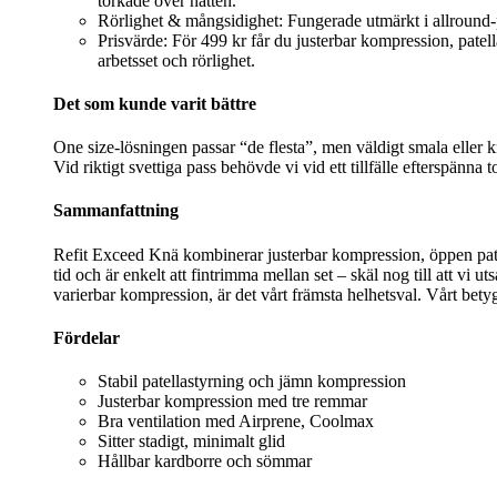
torkade över natten.
Rörlighet & mångsidighet: Fungerade utmärkt i allround‑pas
Prisvärde: För 499 kr får du justerbar kompression, patel
arbetsset och rörlighet.
Det som kunde varit bättre
One size-lösningen passar “de flesta”, men väldigt smala eller k
Vid riktigt svettiga pass behövde vi vid ett tillfälle efterspän
Sammanfattning
Refit Exceed Knä kombinerar justerbar kompression, öppen patella
tid och är enkelt att fintrimma mellan set – skäl nog till att vi ut
varierbar kompression, är det vårt främsta helhetsval. Vårt betyg
Fördelar
Stabil patellastyrning och jämn kompression
Justerbar kompression med tre remmar
Bra ventilation med Airprene, Coolmax
Sitter stadigt, minimalt glid
Hållbar kardborre och sömmar