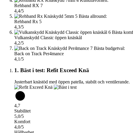
4
Kundfavoriten:
Rehband RX 7
4,4/5
5
Bästa allround:
Rehband Rx 5
4,3/5
6
Bästa komf
Vulkanskydd Classic öppen knäskål
4,2/5
7
Bästa budgetval:
Back on Track Per4mance
4,1/5
1. Bäst i test: Refit Exceed Knä
Justerbart knästöd med öppen patella, stabilt och ventilerande.
4,7
Stabilitet
5,0/5
Komfort
4,0/5
Hållbarhet