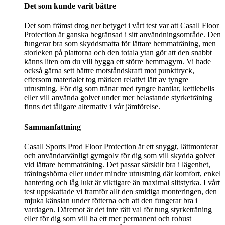
Det som kunde varit bättre
Det som främst drog ner betyget i vårt test var att Casall Floor
Protection är ganska begränsad i sitt användningsområde. Den
fungerar bra som skyddsmatta för lättare hemmaträning, men
storleken på plattorna och den totala ytan gör att den snabbt
känns liten om du vill bygga ett större hemmagym. Vi hade
också gärna sett bättre motståndskraft mot punkttryck,
eftersom materialet tog märken relativt lätt av tyngre
utrustning. För dig som tränar med tyngre hantlar, kettlebells
eller vill använda golvet under mer belastande styrketräning
finns det tåligare alternativ i vår jämförelse.
Sammanfattning
Casall Sports Prod Floor Protection är ett snyggt, lättmonterat
och användarvänligt gymgolv för dig som vill skydda golvet
vid lättare hemmaträning. Det passar särskilt bra i lägenhet,
träningshörna eller under mindre utrustning där komfort, enkel
hantering och låg lukt är viktigare än maximal slitstyrka. I vårt
test uppskattade vi framför allt den smidiga monteringen, den
mjuka känslan under fötterna och att den fungerar bra i
vardagen. Däremot är det inte rätt val för tung styrketräning
eller för dig som vill ha ett mer permanent och robust