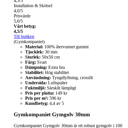
4,5/5
Installation & Skötsel
4,0/5
Prisvärde
5,0/5
Vårt betyg:
4,5/5
Till butiken
(Gymkompaniet)
Material:
100% återvunnet gummi
Tjocklek:
30 mm
Storlek:
50x50 cm
Färg:
Svart
Dämpning:
Extra bra
Stabilitet:
Hög stabilitet
Användning:
Tyngdlyftning, crossfit
Undersida:
Luftspalter
Fuktmiljö:
Särskilt lämpligt
Pris per platta:
149 kr
Pris per m²:
596 kr
Kundbetyg:
4,4 av 5
Gymkompaniet Gymgolv 30mm
Gymkompaniet Gymgolv 30mm är ett robust gymgolv i 100