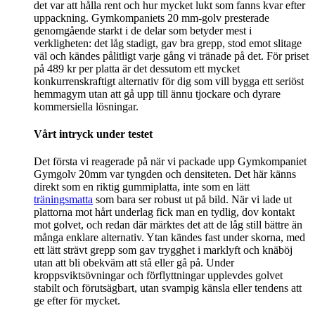
det var att hålla rent och hur mycket lukt som fanns kvar efter
uppackning. Gymkompaniets 20 mm-golv presterade
genomgående starkt i de delar som betyder mest i
verkligheten: det låg stadigt, gav bra grepp, stod emot slitage
väl och kändes pålitligt varje gång vi tränade på det. För priset
på 489 kr per platta är det dessutom ett mycket
konkurrenskraftigt alternativ för dig som vill bygga ett seriöst
hemmagym utan att gå upp till ännu tjockare och dyrare
kommersiella lösningar.
Vårt intryck under testet
Det första vi reagerade på när vi packade upp Gymkompaniet
Gymgolv 20mm var tyngden och densiteten. Det här känns
direkt som en riktig gummiplatta, inte som en lätt
träningsmatta
som bara ser robust ut på bild. När vi lade ut
plattorna mot hårt underlag fick man en tydlig, dov kontakt
mot golvet, och redan där märktes det att de låg still bättre än
många enklare alternativ. Ytan kändes fast under skorna, med
ett lätt strävt grepp som gav trygghet i marklyft och knäböj
utan att bli obekväm att stå eller gå på. Under
kroppsviktsövningar och förflyttningar upplevdes golvet
stabilt och förutsägbart, utan svampig känsla eller tendens att
ge efter för mycket.