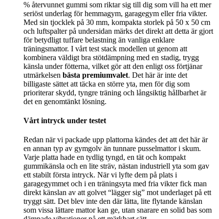
% återvunnet gummi som riktar sig till dig som vill ha ett mer
seriöst underlag för hemmagym, garagegym eller fria vikter.
Med sin tjocklek på 30 mm, kompakta storlek på 50 x 50 cm
och luftspalter på undersidan märks det direkt att detta är gjort
för betydligt tuffare belastning än vanliga enklare
träningsmattor. I vårt test stack modellen ut genom att
kombinera väldigt bra stötdämpning med en stadig, trygg
känsla under fötterna, vilket gör att den enligt oss förtjänar
utmärkelsen
bästa premiumvalet
. Det här är inte det
billigaste sättet att täcka en större yta, men för dig som
prioriterar skydd, tyngre träning och långsiktig hållbarhet är
det en genomtänkt lösning.
Vårt intryck under testet
Redan när vi packade upp plattorna kändes det att det här är
en annan typ av gymgolv än tunnare pusselmattor i skum.
Varje platta hade en tydlig tyngd, en tät och kompakt
gummikänsla och en lite sträv, nästan industriell yta som gav
ett stabilt första intryck. När vi lyfte dem på plats i
garagegymmet och i en träningsyta med fria vikter fick man
direkt känslan av att golvet “lägger sig” mot underlaget på ett
tryggt sätt. Det blev inte den där lätta, lite flytande känslan
som vissa lättare mattor kan ge, utan snarare en solid bas som
dämpade vibrationer på ett märkbart sätt.