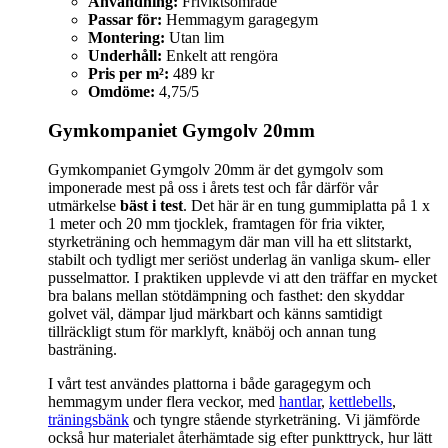
Användning:
Friviktsområde
Passar för:
Hemmagym garagegym
Montering:
Utan lim
Underhåll:
Enkelt att rengöra
Pris per m²:
489 kr
Omdöme:
4,75/5
Gymkompaniet Gymgolv 20mm
Gymkompaniet Gymgolv 20mm är det gymgolv som
imponerade mest på oss i årets test och får därför vår
utmärkelse
bäst i test
. Det här är en tung gummiplatta på 1 x
1 meter och 20 mm tjocklek, framtagen för fria vikter,
styrketräning och hemmagym där man vill ha ett slitstarkt,
stabilt och tydligt mer seriöst underlag än vanliga skum- eller
pusselmattor. I praktiken upplevde vi att den träffar en mycket
bra balans mellan stötdämpning och fasthet: den skyddar
golvet väl, dämpar ljud märkbart och känns samtidigt
tillräckligt stum för marklyft, knäböj och annan tung
basträning.
I vårt test användes plattorna i både garagegym och
hemmagym under flera veckor, med
hantlar
,
kettlebells
,
träningsbänk
och tyngre stående styrketräning. Vi jämförde
också hur materialet återhämtade sig efter punkttryck, hur lätt