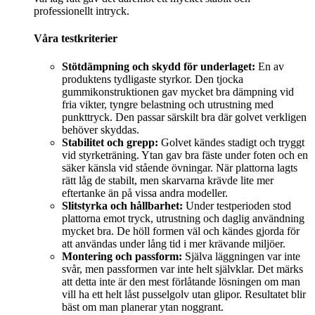
professionellt intryck.
Våra testkriterier
Stötdämpning och skydd för underlaget:
En av
produktens tydligaste styrkor. Den tjocka
gummikonstruktionen gav mycket bra dämpning vid
fria vikter, tyngre belastning och utrustning med
punkttryck. Den passar särskilt bra där golvet verkligen
behöver skyddas.
Stabilitet och grepp:
Golvet kändes stadigt och tryggt
vid styrketräning. Ytan gav bra fäste under foten och en
säker känsla vid stående övningar. När plattorna lagts
rätt låg de stabilt, men skarvarna krävde lite mer
eftertanke än på vissa andra modeller.
Slitstyrka och hållbarhet:
Under testperioden stod
plattorna emot tryck, utrustning och daglig användning
mycket bra. De höll formen väl och kändes gjorda för
att användas under lång tid i mer krävande miljöer.
Montering och passform:
Själva läggningen var inte
svår, men passformen var inte helt självklar. Det märks
att detta inte är den mest förlåtande lösningen om man
vill ha ett helt låst pusselgolv utan glipor. Resultatet blir
bäst om man planerar ytan noggrant.