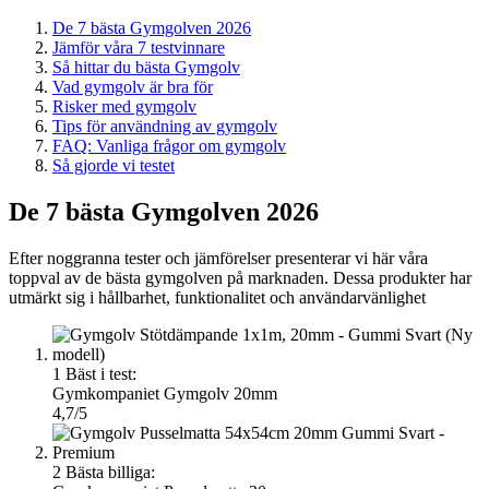
De 7 bästa Gymgolven 2026
Jämför våra 7 testvinnare
Så hittar du bästa Gymgolv
Vad gymgolv är bra för
Risker med gymgolv
Tips för användning av gymgolv
FAQ: Vanliga frågor om gymgolv
Så gjorde vi testet
De 7 bästa Gymgolven 2026
Efter noggranna tester och jämförelser presenterar vi här våra
toppval av de bästa gymgolven på marknaden. Dessa produkter har
utmärkt sig i hållbarhet, funktionalitet och användarvänlighet
1
Bäst i test:
Gymkompaniet Gymgolv 20mm
4,7/5
2
Bästa billiga: