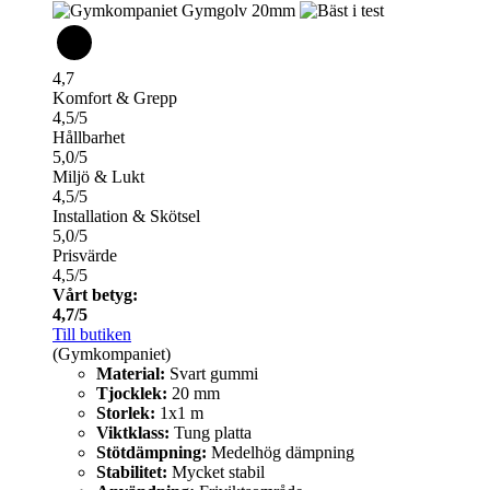
4,7
Komfort & Grepp
4,5/5
Hållbarhet
5,0/5
Miljö & Lukt
4,5/5
Installation & Skötsel
5,0/5
Prisvärde
4,5/5
Vårt betyg:
4,7/5
Till butiken
(Gymkompaniet)
Material:
Svart gummi
Tjocklek:
20 mm
Storlek:
1x1 m
Viktklass:
Tung platta
Stötdämpning:
Medelhög dämpning
Stabilitet:
Mycket stabil