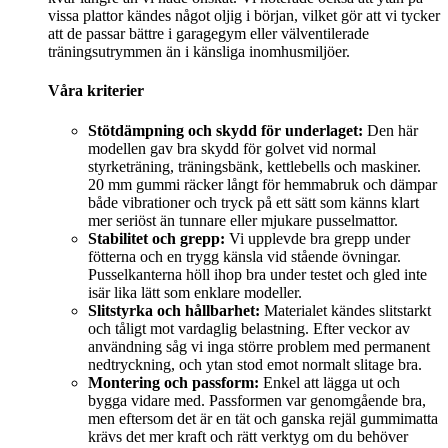
vissa plattor kändes något oljig i början, vilket gör att vi tycker
att de passar bättre i garagegym eller välventilerade
träningsutrymmen än i känsliga inomhusmiljöer.
Våra kriterier
Stötdämpning och skydd för underlaget:
Den här
modellen gav bra skydd för golvet vid normal
styrketräning, träningsbänk, kettlebells och maskiner.
20 mm gummi räcker långt för hemmabruk och dämpar
både vibrationer och tryck på ett sätt som känns klart
mer seriöst än tunnare eller mjukare pusselmattor.
Stabilitet och grepp:
Vi upplevde bra grepp under
fötterna och en trygg känsla vid stående övningar.
Pusselkanterna höll ihop bra under testet och gled inte
isär lika lätt som enklare modeller.
Slitstyrka och hållbarhet:
Materialet kändes slitstarkt
och tåligt mot vardaglig belastning. Efter veckor av
användning såg vi inga större problem med permanent
nedtryckning, och ytan stod emot normalt slitage bra.
Montering och passform:
Enkel att lägga ut och
bygga vidare med. Passformen var genomgående bra,
men eftersom det är en tät och ganska rejäl gummimatta
krävs det mer kraft och rätt verktyg om du behöver