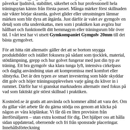
påverkar ljudnivå, stabilitet, säkerhet och hur professionell hela
träningsytan känns från första passet. Många märker först skillnaden
när vikter börjar skramla, golvet glider eller utrustningen lämnar
märken som blir dyra att åtgärda. Just därför är valet av gymgolv en
detalj som ofta underskattas, men som i praktiken kan avgöra hur
hållbart och funktionellt ditt hemmagym eller träningsrum blir över
tid. I vårt test har vi utsett
Gymkompaniet Gymgolv 20mm
till det
bästa gymgolvet.
För att hitta rätt alternativ gäller det att se bortom snygga
produktbilder och istället fokusera på sådant som tjocklek, material,
stötdämpning, grepp och hur golvet fungerar med just din typ av
träning. Ett bra gymgolv ska klara tunga lyft, intensiva cirkelpass
och daglig användning utan att kompromissa med komfort eller
slitstyrka. Det är den typen av smart investering som både skyddar
ditt golv och höjer träningsupplevelsen varje gång du kliver in i
rummet. Därför har vi granskat marknadens alternativ med fokus på
vad som faktiskt gör störst skillnad i praktiken.
Kostnörd.se är gratis att använda och kommer alltid att vara det. Om
du gillar vårt arbete får du gärna stödja oss genom att klicka på
någon av våra köplänkar. Vi får då en liten provision från
återförsäljaren – utan extra kostnad för dig. Det hjälper oss att hålla
sidan uppdaterad, oberoende och fri från sponsrade placeringar.
Innehållsförteckning