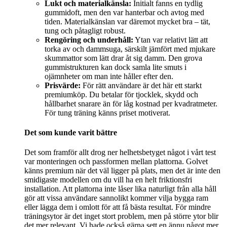
Lukt och materialkänsla:
Initialt fanns en tydlig
gummidoft, men den var hanterbar och avtog med
tiden. Materialkänslan var däremot mycket bra – tät,
tung och påtagligt robust.
Rengöring och underhåll:
Ytan var relativt lätt att
torka av och dammsuga, särskilt jämfört med mjukare
skummattor som lätt drar åt sig damm. Den grova
gummistrukturen kan dock samla lite smuts i
ojämnheter om man inte håller efter den.
Prisvärde:
För rätt användare är det här ett starkt
premiumköp. Du betalar för tjocklek, skydd och
hållbarhet snarare än för låg kostnad per kvadratmeter.
För tung träning känns priset motiverat.
Det som kunde varit bättre
Det som framför allt drog ner helhetsbetyget något i vårt test
var monteringen och passformen mellan plattorna. Golvet
känns premium när det väl ligger på plats, men det är inte den
smidigaste modellen om du vill ha en helt friktionsfri
installation. Att plattorna inte låser lika naturligt från alla håll
gör att vissa användare sannolikt kommer vilja bygga ram
eller lägga dem i omlott för att få bästa resultat. För mindre
träningsytor är det inget stort problem, men på större ytor blir
det mer relevant. Vi hade också gärna sett en ännu något mer