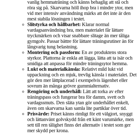
vanlig hemmaträning och känns behaglig att stå och
röra sig på. Skarvarna höll ihop bra i mindre ytor, men
vid mer intensiv användning märks att det inte är den
mest stabila lösningen i testet.
Slitstyrka och hållbarhet:
Klarar normal
vardagsanvändning bra, men materialet får lättare
tryckmärken och visar snabbare slitage än mer tåliga
gymgolv. Passar bättre för lättare träningsrutiner än för
långvarig tung belastning.
Montering och passform:
En av produktens stora
styrkor. Plattorna är enkla att lägga, lätta att ta isär och
smidiga att anpassa för mindre träningsytor hemma.
Lukt och materialkänsla:
Relativt mild lukt vid
uppackning och en mjuk, trevlig känsla i materialet. Det
gör den mer lättplacerad i exempelvis lägenhet eller
sovrum än många grövre gummialternativ.
Rengöring och underhåll:
Lätt att torka av efter
träningspass och fungerar bra för damm, svett och
vardagssmuts. Den släta ytan gör underhållet enkelt,
även om skarvarna kan samla lite partiklar över tid.
Prisvärde:
Priset känns rimligt för ett välgjort, snyggt
och lättanvänt golvskydd från ett känt varumärke, men
sett till ren tålighet finns det alternativ i testet som ger
mer skydd per krona.