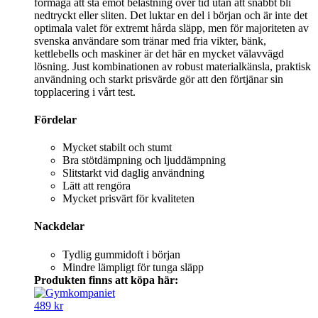
förmåga att stå emot belastning över tid utan att snabbt bli
nedtryckt eller sliten. Det luktar en del i början och är inte det
optimala valet för extremt hårda släpp, men för majoriteten av
svenska användare som tränar med fria vikter, bänk,
kettlebells och maskiner är det här en mycket välavvägd
lösning. Just kombinationen av robust materialkänsla, praktisk
användning och starkt prisvärde gör att den förtjänar sin
topplacering i vårt test.
Fördelar
Mycket stabilt och stumt
Bra stötdämpning och ljuddämpning
Slitstarkt vid daglig användning
Lätt att rengöra
Mycket prisvärt för kvaliteten
Nackdelar
Tydlig gummidoft i början
Mindre lämpligt för tunga släpp
Produkten finns att köpa här:
489 kr