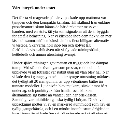
Vårt intryck under testet
Det första vi reagerade på när vi packade upp mattorna var
tyngden och den kompakta känslan. Till skillnad från enklare
pusselmattor i skum känns de här direkt mer massiva i
handen, med en sträv, tät yta som signalerar att de är byggda
för att tåla belastning. När vi klickade ihop dem fick vi en mer
låst och sammanhållen känsla än hos flera billigare alternativ
vi testade. Skarvarna höll ihop bra och golvet låg
förhållandevis stabilt även när vi flyttade träningsbänk,
kettlebells och annan utrustning ovanpå.
Under själva träningen gav mattan ett tryggt och lite dämpat
tramp. Vid stående övningar som pressar, rodd och utfall
upplevde vi att fotfästet var stabilt utan att ytan blev hal. När
vi lade den i garagegym och under tyngre utrustning märktes
det tydligt att 20 mm gummi tar upp vibrationer bättre än
tunnare modeller. Ljudnivån blev mjukare, särskilt mot hårt
underlag, och punkttryck från hantlar och bänkben
återhämtade sig bättre än väntat i den här prisklassen.
Samtidigt var luktbilden ganska tydlig i början. Direkt vid
uppackning möttes vi av en markerad gummidoft som gav en
tydlig garagekänsla, och i ett mindre inomhusrum dröjde den
kvar längre än vi hade önskat. Vi noterade också att ytan på