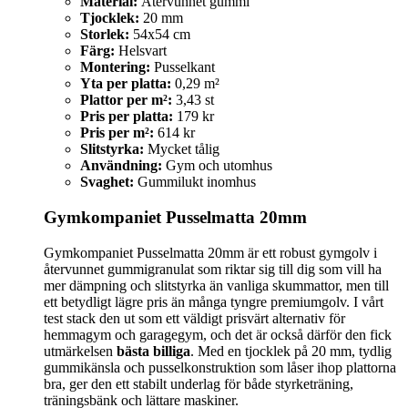
Material:
Återvunnet gummi
Tjocklek:
20 mm
Storlek:
54x54 cm
Färg:
Helsvart
Montering:
Pusselkant
Yta per platta:
0,29 m²
Plattor per m²:
3,43 st
Pris per platta:
179 kr
Pris per m²:
614 kr
Slitstyrka:
Mycket tålig
Användning:
Gym och utomhus
Svaghet:
Gummilukt inomhus
Gymkompaniet Pusselmatta 20mm
Gymkompaniet Pusselmatta 20mm är ett robust gymgolv i
återvunnet gummigranulat som riktar sig till dig som vill ha
mer dämpning och slitstyrka än vanliga skummattor, men till
ett betydligt lägre pris än många tyngre premiumgolv. I vårt
test stack den ut som ett väldigt prisvärt alternativ för
hemmagym och garagegym, och det är också därför den fick
utmärkelsen
bästa billiga
. Med en tjocklek på 20 mm, tydlig
gummikänsla och pusselkonstruktion som låser ihop plattorna
bra, ger den ett stabilt underlag för både styrketräning,
träningsbänk och lättare maskiner.