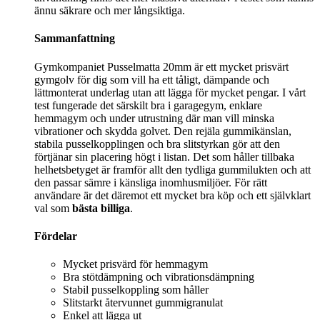
ännu säkrare och mer långsiktiga.
Sammanfattning
Gymkompaniet Pusselmatta 20mm är ett mycket prisvärt
gymgolv för dig som vill ha ett tåligt, dämpande och
lättmonterat underlag utan att lägga för mycket pengar. I vårt
test fungerade det särskilt bra i garagegym, enklare
hemmagym och under utrustning där man vill minska
vibrationer och skydda golvet. Den rejäla gummikänslan,
stabila pusselkopplingen och bra slitstyrkan gör att den
förtjänar sin placering högt i listan. Det som håller tillbaka
helhetsbetyget är framför allt den tydliga gummilukten och att
den passar sämre i känsliga inomhusmiljöer. För rätt
användare är det däremot ett mycket bra köp och ett självklart
val som
bästa billiga
.
Fördelar
Mycket prisvärd för hemmagym
Bra stötdämpning och vibrationsdämpning
Stabil pusselkoppling som håller
Slitstarkt återvunnet gummigranulat
Enkel att lägga ut