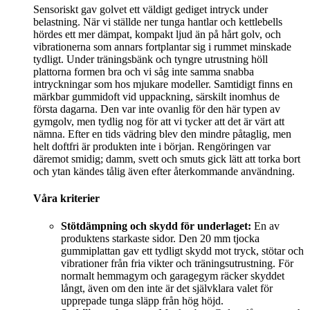
Sensoriskt gav golvet ett väldigt gediget intryck under
belastning. När vi ställde ner tunga hantlar och kettlebells
hördes ett mer dämpat, kompakt ljud än på hårt golv, och
vibrationerna som annars fortplantar sig i rummet minskade
tydligt. Under träningsbänk och tyngre utrustning höll
plattorna formen bra och vi såg inte samma snabba
intryckningar som hos mjukare modeller. Samtidigt finns en
märkbar gummidoft vid uppackning, särskilt inomhus de
första dagarna. Den var inte ovanlig för den här typen av
gymgolv, men tydlig nog för att vi tycker att det är värt att
nämna. Efter en tids vädring blev den mindre påtaglig, men
helt doftfri är produkten inte i början. Rengöringen var
däremot smidig; damm, svett och smuts gick lätt att torka bort
och ytan kändes tålig även efter återkommande användning.
Våra kriterier
Stötdämpning och skydd för underlaget:
En av
produktens starkaste sidor. Den 20 mm tjocka
gummiplattan gav ett tydligt skydd mot tryck, stötar och
vibrationer från fria vikter och träningsutrustning. För
normalt hemmagym och garagegym räcker skyddet
långt, även om den inte är det självklara valet för
upprepade tunga släpp från hög höjd.