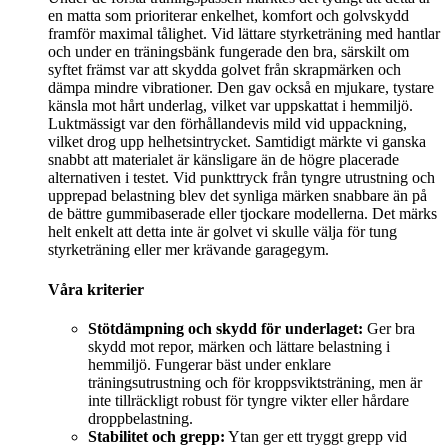
en matta som prioriterar enkelhet, komfort och golvskydd
framför maximal tålighet. Vid lättare styrketräning med hantlar
och under en träningsbänk fungerade den bra, särskilt om
syftet främst var att skydda golvet från skrapmärken och
dämpa mindre vibrationer. Den gav också en mjukare, tystare
känsla mot hårt underlag, vilket var uppskattat i hemmiljö.
Luktmässigt var den förhållandevis mild vid uppackning,
vilket drog upp helhetsintrycket. Samtidigt märkte vi ganska
snabbt att materialet är känsligare än de högre placerade
alternativen i testet. Vid punkttryck från tyngre utrustning och
upprepad belastning blev det synliga märken snabbare än på
de bättre gummibaserade eller tjockare modellerna. Det märks
helt enkelt att detta inte är golvet vi skulle välja för tung
styrketräning eller mer krävande garagegym.
Våra kriterier
Stötdämpning och skydd för underlaget:
Ger bra
skydd mot repor, märken och lättare belastning i
hemmiljö. Fungerar bäst under enklare
träningsutrustning och för kroppsviktsträning, men är
inte tillräckligt robust för tyngre vikter eller hårdare
droppbelastning.
Stabilitet och grepp:
Ytan ger ett tryggt grepp vid