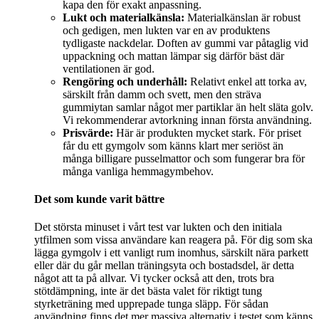
kapa den för exakt anpassning.
Lukt och materialkänsla:
Materialkänslan är robust
och gedigen, men lukten var en av produktens
tydligaste nackdelar. Doften av gummi var påtaglig vid
uppackning och mattan lämpar sig därför bäst där
ventilationen är god.
Rengöring och underhåll:
Relativt enkel att torka av,
särskilt från damm och svett, men den sträva
gummiytan samlar något mer partiklar än helt släta golv.
Vi rekommenderar avtorkning innan första användning.
Prisvärde:
Här är produkten mycket stark. För priset
får du ett gymgolv som känns klart mer seriöst än
många billigare pusselmattor och som fungerar bra för
många vanliga hemmagymbehov.
Det som kunde varit bättre
Det största minuset i vårt test var lukten och den initiala
ytfilmen som vissa användare kan reagera på. För dig som ska
lägga gymgolv i ett vanligt rum inomhus, särskilt nära parkett
eller där du går mellan träningsyta och bostadsdel, är detta
något att ta på allvar. Vi tycker också att den, trots bra
stötdämpning, inte är det bästa valet för riktigt tung
styrketräning med upprepade tunga släpp. För sådan
användning finns det mer massiva alternativ i testet som känns