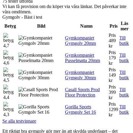
75 tester utförda
Vi kan få provision om du köper via våra länkar. Det påverkar inte
våra omdömen.
Gymgolv - Bäst i test
Läs
Betyg
Bild
Namn
Pris
mer
Pris
Gymkompaniet
Till
489
Gymgolv 20mm
butik
4,7
kr
Pris
Gymkompaniet
Till
179
Pusselmatta 20mm
butik
4,6
kr
Pris
Gymkompaniet
Till
149
Gymgolv 30mm
butik
4,5
kr
Pris
Casall Sports Prod
Till
399
Floor Protection
butik
4,4
kr
Pris
Gorilla Sports
Till
1299
Gymgolv Set 16
butik
4,3
kr
Se alla testvinnare
Ett riktigt bra gymgolv gör mer än att skydda underlaget – det