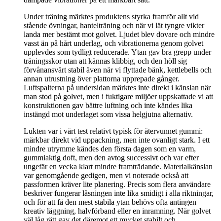
Under träning märktes produktens styrka framför allt vid
stående övningar, hantelträning och när vi lät tyngre vikter
landa mer bestämt mot golvet. Ljudet blev dovare och mindre
vasst än på hårt underlag, och vibrationerna genom golvet
upplevdes som tydligt reducerade. Ytan gav bra grepp under
träningsskor utan att kännas klibbig, och den höll sig
förvånansvärt stabil även när vi flyttade bänk, kettlebells och
annan utrustning över plattorna upprepade gånger.
Luftspalterna på undersidan märktes inte direkt i känslan när
man stod på golvet, men i fuktigare miljöer uppskattade vi att
konstruktionen gav bättre luftning och inte kändes lika
instängd mot underlaget som vissa helgjutna alternativ.
Lukten var i vårt test relativt typisk för återvunnet gummi:
märkbar direkt vid uppackning, men inte ovanligt stark. I ett
mindre utrymme kändes den första dagen som en varm,
gummiaktig doft, men den avtog successivt och var efter
ungefär en vecka klart mindre framträdande. Materialkänslan
var genomgående gedigen, men vi noterade också att
passformen kräver lite planering. Precis som flera användare
beskriver fungerar låsningen inte lika smidigt i alla riktningar,
och för att få den mest stabila ytan behövs ofta antingen
kreativ läggning, halvförband eller en inramning. När golvet
väl låg rätt gav det däremot ett mycket stabilt och