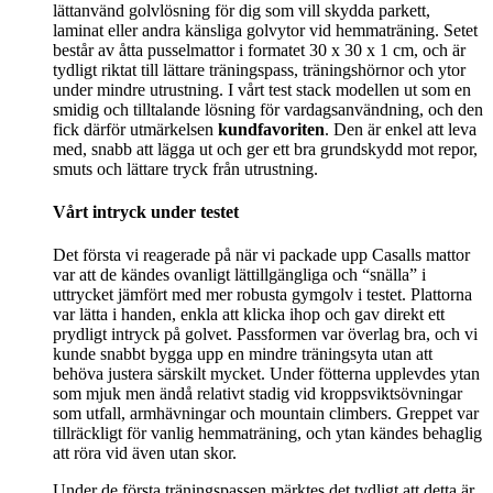
lättanvänd golvlösning för dig som vill skydda parkett,
laminat eller andra känsliga golvytor vid hemmaträning. Setet
består av åtta pusselmattor i formatet 30 x 30 x 1 cm, och är
tydligt riktat till lättare träningspass, träningshörnor och ytor
under mindre utrustning. I vårt test stack modellen ut som en
smidig och tilltalande lösning för vardagsanvändning, och den
fick därför utmärkelsen
kundfavoriten
. Den är enkel att leva
med, snabb att lägga ut och ger ett bra grundskydd mot repor,
smuts och lättare tryck från utrustning.
Vårt intryck under testet
Det första vi reagerade på när vi packade upp Casalls mattor
var att de kändes ovanligt lättillgängliga och “snälla” i
uttrycket jämfört med mer robusta gymgolv i testet. Plattorna
var lätta i handen, enkla att klicka ihop och gav direkt ett
prydligt intryck på golvet. Passformen var överlag bra, och vi
kunde snabbt bygga upp en mindre träningsyta utan att
behöva justera särskilt mycket. Under fötterna upplevdes ytan
som mjuk men ändå relativt stadig vid kroppsviktsövningar
som utfall, armhävningar och mountain climbers. Greppet var
tillräckligt för vanlig hemmaträning, och ytan kändes behaglig
att röra vid även utan skor.
Under de första träningspassen märktes det tydligt att detta är