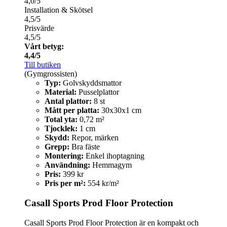
4,0/5
Installation & Skötsel
4,5/5
Prisvärde
4,5/5
Vårt betyg:
4,4/5
Till butiken
(Gymgrossisten)
Typ:
Golvskyddsmattor
Material:
Pusselplattor
Antal plattor:
8 st
Mått per platta:
30x30x1 cm
Total yta:
0,72 m²
Tjocklek:
1 cm
Skydd:
Repor, märken
Grepp:
Bra fäste
Montering:
Enkel ihoptagning
Användning:
Hemmagym
Pris:
399 kr
Pris per m²:
554 kr/m²
Casall Sports Prod Floor Protection
Casall Sports Prod Floor Protection är en kompakt och