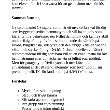
konsekvent finish i skarvarna för att ge ett ännu mer sömlöst
intryck.
Sammanfattning
Gymkompaniet Gymgolv 30mm är ett mycket bra val för dig
som bygger ett seriöst hemmagym och vill ha ett golv som
klarar tyngre belastning, ger tydlig dämpning och känns stabilt
under riktig träning. I vårt test imponerade det särskilt på
skydd, tyngdkänsla, slitstyrka och den trygga känslan vid fria
vikter och styrketräning. Det här är inte modellen vi främst
rekommenderar till dig som bara vill ha en enkel matta för lätt
hemmaträning eller vill täcka en yta så billigt som möjligt.
Men för garagegym, friviktsytor och mer krävande
användning är det ett starkt alternativ som lever upp till sin
premiumprofil. Därför landar den på 4,5/5 i vårt test.
Fördelar
Mycket bra stötdämpning
Stabil och trygg känsla
Slitstarkt återvunnet gummi
Bra grepp vid styrketräning
Passar tung träning utmärkt