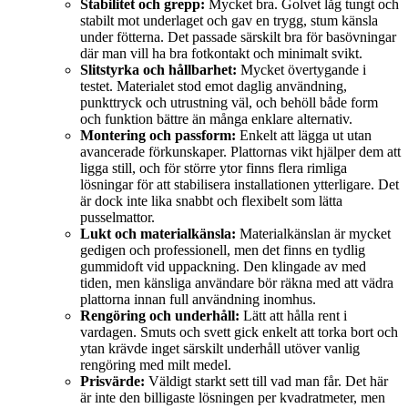
Stabilitet och grepp:
Mycket bra. Golvet låg tungt och
stabilt mot underlaget och gav en trygg, stum känsla
under fötterna. Det passade särskilt bra för basövningar
där man vill ha bra fotkontakt och minimalt svikt.
Slitstyrka och hållbarhet:
Mycket övertygande i
testet. Materialet stod emot daglig användning,
punkttryck och utrustning väl, och behöll både form
och funktion bättre än många enklare alternativ.
Montering och passform:
Enkelt att lägga ut utan
avancerade förkunskaper. Plattornas vikt hjälper dem att
ligga still, och för större ytor finns flera rimliga
lösningar för att stabilisera installationen ytterligare. Det
är dock inte lika snabbt och flexibelt som lätta
pusselmattor.
Lukt och materialkänsla:
Materialkänslan är mycket
gedigen och professionell, men det finns en tydlig
gummidoft vid uppackning. Den klingade av med
tiden, men känsliga användare bör räkna med att vädra
plattorna innan full användning inomhus.
Rengöring och underhåll:
Lätt att hålla rent i
vardagen. Smuts och svett gick enkelt att torka bort och
ytan krävde inget särskilt underhåll utöver vanlig
rengöring med milt medel.
Prisvärde:
Väldigt starkt sett till vad man får. Det här
är inte den billigaste lösningen per kvadratmeter, men