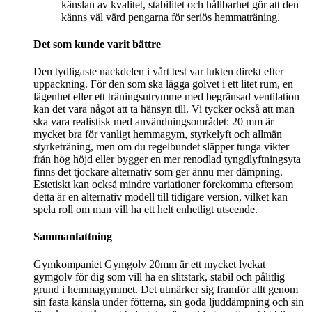
känslan av kvalitet, stabilitet och hållbarhet gör att den
känns väl värd pengarna för seriös hemmaträning.
Det som kunde varit bättre
Den tydligaste nackdelen i vårt test var lukten direkt efter
uppackning. För den som ska lägga golvet i ett litet rum, en
lägenhet eller ett träningsutrymme med begränsad ventilation
kan det vara något att ta hänsyn till. Vi tycker också att man
ska vara realistisk med användningsområdet: 20 mm är
mycket bra för vanligt hemmagym, styrkelyft och allmän
styrketräning, men om du regelbundet släpper tunga vikter
från hög höjd eller bygger en mer renodlad tyngdlyftningsyta
finns det tjockare alternativ som ger ännu mer dämpning.
Estetiskt kan också mindre variationer förekomma eftersom
detta är en alternativ modell till tidigare version, vilket kan
spela roll om man vill ha ett helt enhetligt utseende.
Sammanfattning
Gymkompaniet Gymgolv 20mm är ett mycket lyckat
gymgolv för dig som vill ha en slitstark, stabil och pålitlig
grund i hemmagymmet. Det utmärker sig framför allt genom
sin fasta känsla under fötterna, sin goda ljuddämpning och sin