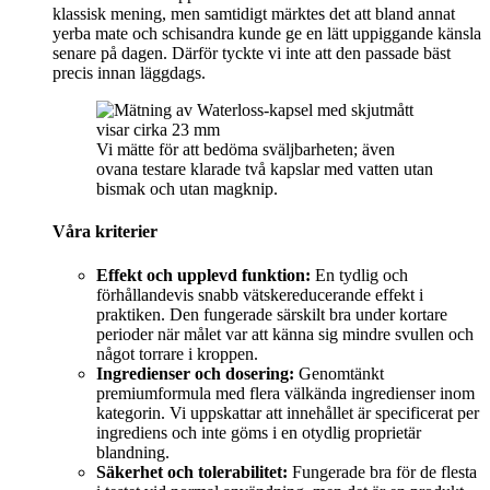
klassisk mening, men samtidigt märktes det att bland annat
yerba mate och schisandra kunde ge en lätt uppiggande känsla
senare på dagen. Därför tyckte vi inte att den passade bäst
precis innan läggdags.
Vi mätte för att bedöma sväljbarheten; även
ovana testare klarade två kapslar med vatten utan
bismak och utan magknip.
Våra kriterier
Effekt och upplevd funktion:
En tydlig och
förhållandevis snabb vätskereducerande effekt i
praktiken. Den fungerade särskilt bra under kortare
perioder när målet var att känna sig mindre svullen och
något torrare i kroppen.
Ingredienser och dosering:
Genomtänkt
premiumformula med flera välkända ingredienser inom
kategorin. Vi uppskattar att innehållet är specificerat per
ingrediens och inte göms i en otydlig proprietär
blandning.
Säkerhet och tolerabilitet:
Fungerade bra för de flesta