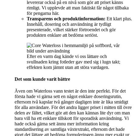
levererar också på en nivå som gör att priset känns
rimligt. Vi upplevde att man faktiskt får något tillbaka
för pengarna här.
Transparens och produktinformation:
Ett klart plus.
Innehåll, dosering och användning är tydligt
presenterade, vilket stärker förtroendet och gör
produkten enklare att bedöma seriöst.
Efter en varm dag kände vi oss lättare och
svullnaden kring fotleder gav med sig i lugn takt;
effekten kom jämnt utan att störa vardagen.
Det som kunde varit bättre
Även om Waterloss vann testet är den inte perfekt. För det
första hade vi gärna sett en något enklare doseringsrutin,
eftersom två kapslar två gånger dagligen inte är lika smidigt
för alla användare. För det andra ligger priset i mitten till övre
delen av fältet, vilket gör att den kan kännas lite dyr om man
bara vill ha ett enklare tillskott för sporadisk användning. Vi
hade också gärna sett ännu mer information kring
standardisering av samtliga växtextrakt, eftersom det hade
gjort det lättare att bedöma formuleringen ännu mer exakt ur