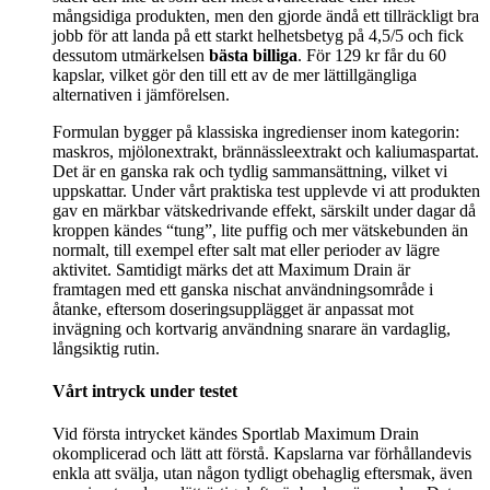
mångsidiga produkten, men den gjorde ändå ett tillräckligt bra
jobb för att landa på ett starkt helhetsbetyg på 4,5/5 och fick
dessutom utmärkelsen
bästa billiga
. För 129 kr får du 60
kapslar, vilket gör den till ett av de mer lättillgängliga
alternativen i jämförelsen.
Formulan bygger på klassiska ingredienser inom kategorin:
maskros, mjölonextrakt, brännässleextrakt och kaliumaspartat.
Det är en ganska rak och tydlig sammansättning, vilket vi
uppskattar. Under vårt praktiska test upplevde vi att produkten
gav en märkbar vätskedrivande effekt, särskilt under dagar då
kroppen kändes “tung”, lite puffig och mer vätskebunden än
normalt, till exempel efter salt mat eller perioder av lägre
aktivitet. Samtidigt märks det att Maximum Drain är
framtagen med ett ganska nischat användningsområde i
åtanke, eftersom doseringsupplägget är anpassat mot
invägning och kortvarig användning snarare än vardaglig,
långsiktig rutin.
Vårt intryck under testet
Vid första intrycket kändes Sportlab Maximum Drain
okomplicerad och lätt att förstå. Kapslarna var förhållandevis
enkla att svälja, utan någon tydligt obehaglig eftersmak, även