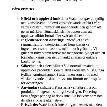
Våra kriterier
Effekt och upplevd funktion:
Waterloss gav en tydlig
och konsekvent upplevd vätskedrivande effekt i våra
vardagstester. Framför allt imponerade den genom att
ge en märkbar lättnadskänsla i kroppen utan att
upplevas alltför brutal eller svår att dosera rätt.
Ingredienser och dosering:
Innehållet är väl
sammansatt för kategorin, med flera klassiska
ingredienser som maskros, mjölon och grönt te. Vi
gillar att tillverkaren redovisar mängderna tydligt och att
formulan känns mer genomtänkt än många enklare
konkurrenter.
Säkerhet och tolerabilitet:
Vid normal användning
upplevdes produkten som relativt skonsam. Vi såg inga
tydliga varningsflaggor i testet, men som alltid med
vätskedrivande tillskott krävs sunt förnuft och respekt
för doseringen.
Användarvänlighet:
Kapslarna var lätta att ta och
produkten fungerade smidigt i vardagen. Doseringen
flera gånger per dag är dock inte lika bekväm som hos
de allra enklaste alternativen.
Prisvärde:
Waterloss är inte billigast i testet, men den