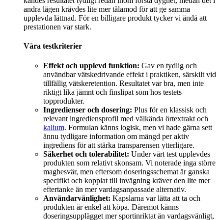
kändes resultatet tydligt redan inom första dygnet, medan det i
andra lägen krävdes lite mer tålamod för att ge samma
upplevda lättnad. För en billigare produkt tycker vi ändå att
prestationen var stark.
Våra testkriterier
Effekt och upplevd funktion:
Gav en tydlig och
användbar vätskedrivande effekt i praktiken, särskilt vid
tillfällig vätskeretention. Resultatet var bra, men inte
riktigt lika jämnt och finslipat som hos testets
topprodukter.
Ingredienser och dosering:
Plus för en klassisk och
relevant ingrediensprofil med välkända örtextrakt och
kalium
. Formulan känns logisk, men vi hade gärna sett
ännu tydligare information om mängd per aktiv
ingrediens för att stärka transparensen ytterligare.
Säkerhet och tolerabilitet:
Under vårt test upplevdes
produkten som relativt skonsam. Vi noterade inga större
magbesvär, men eftersom doseringsschemat är ganska
specifikt och kopplat till invägning kräver den lite mer
eftertanke än mer vardagsanpassade alternativ.
Användarvänlighet:
Kapslarna var lätta att ta och
produkten är enkel att köpa. Däremot känns
doseringsupplägget mer sportinriktat än vardagsvänligt,