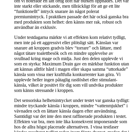
om vi noterade en lätt örtig doft när burken öppnades. Det var
inte starkt eller stickande, men tillräckligt för att ge ett lite
“funktionellt” intryck snarare än något polerat
premiumintryck. I praktiken passade det här också ganska bra
med produkten som helhet: den känns mer rak, robust och
användbar än exklusiv.
Under testdagarna märkte vi att effekten kom relativt tydligt,
men inte på ett aggressivt eller plötsligt sätt. Känslan var
snarare att kroppen gradvis blev “torrare” och lättare, med
något tätare toalettbesök och en mindre upplevelse av
svullnad kring mage och midja. Just den delen upplevde vi
som en styrka: Maximum Drain gav en märkbar funktion utan
att kännas alltför hård i magen eller skapa samma “uttorkade”
känsla som vissa mer kraftfulla konkurrenter kan göra. Vi
upplevde heller ingen påtaglig rastlöshet eller stimulant-
känsla, vilket är positivt för dig som vill undvika produkter
som känns stressande i kroppen.
Det sensoriska helhetsintrycket under testet var ganska tydligt:
mindre tryckande känsla i kroppen, mindre “vattenmjukhet” i
vävnaden och en lättare känsla dagen efter användning.
Samtidigt var det inte den mest raffinerade produkten i testet.
Effekten var bra, men inte lika konsekvent imponerande som
hos de allra högst placerade alternativen. I vissa testfaser