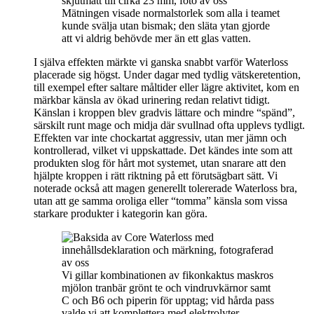
Mätningen visade normalstorlek som alla i teamet
kunde svälja utan bismak; den släta ytan gjorde
att vi aldrig behövde mer än ett glas vatten.
I själva effekten märkte vi ganska snabbt varför Waterloss
placerade sig högst. Under dagar med tydlig vätskeretention,
till exempel efter saltare måltider eller lägre aktivitet, kom en
märkbar känsla av ökad urinering redan relativt tidigt.
Känslan i kroppen blev gradvis lättare och mindre “spänd”,
särskilt runt mage och midja där svullnad ofta upplevs tydligt.
Effekten var inte chockartat aggressiv, utan mer jämn och
kontrollerad, vilket vi uppskattade. Det kändes inte som att
produkten slog för hårt mot systemet, utan snarare att den
hjälpte kroppen i rätt riktning på ett förutsägbart sätt. Vi
noterade också att magen generellt tolererade Waterloss bra,
utan att ge samma oroliga eller “tomma” känsla som vissa
starkare produkter i kategorin kan göra.
Vi gillar kombinationen av fikonkaktus maskros
mjölon tranbär grönt te och vindruvkärnor samt
C och B6 och piperin för upptag; vid hårda pass
valde vi att komplettera med elektrolyter.