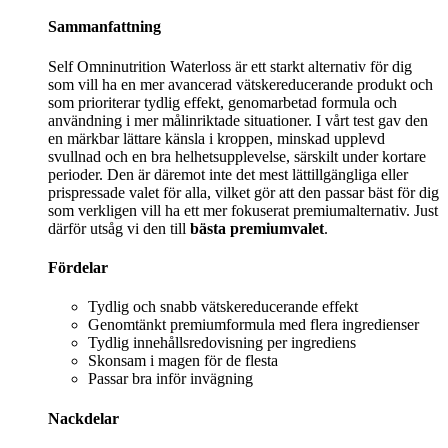
Sammanfattning
Self Omninutrition Waterloss är ett starkt alternativ för dig
som vill ha en mer avancerad vätskereducerande produkt och
som prioriterar tydlig effekt, genomarbetad formula och
användning i mer målinriktade situationer. I vårt test gav den
en märkbar lättare känsla i kroppen, minskad upplevd
svullnad och en bra helhetsupplevelse, särskilt under kortare
perioder. Den är däremot inte det mest lättillgängliga eller
prispressade valet för alla, vilket gör att den passar bäst för dig
som verkligen vill ha ett mer fokuserat premiumalternativ. Just
därför utsåg vi den till
bästa premiumvalet
.
Fördelar
Tydlig och snabb vätskereducerande effekt
Genomtänkt premiumformula med flera ingredienser
Tydlig innehållsredovisning per ingrediens
Skonsam i magen för de flesta
Passar bra inför invägning
Nackdelar