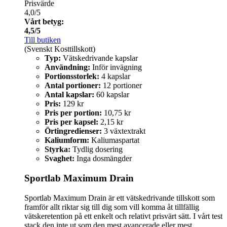
Prisvärde
4,0/5
Vårt betyg:
4,5/5
Till butiken
(Svenskt Kosttillskott)
Typ:
Vätskedrivande kapslar
Användning:
Inför invägning
Portionsstorlek:
4 kapslar
Antal portioner:
12 portioner
Antal kapslar:
60 kapslar
Pris:
129 kr
Pris per portion:
10,75 kr
Pris per kapsel:
2,15 kr
Örtingredienser:
3 växtextrakt
Kaliumform:
Kaliumaspartat
Styrka:
Tydlig dosering
Svaghet:
Inga dosmängder
Sportlab Maximum Drain
Sportlab Maximum Drain är ett vätskedrivande tillskott som
framför allt riktar sig till dig som vill komma åt tillfällig
vätskeretention på ett enkelt och relativt prisvärt sätt. I vårt test
stack den inte ut som den mest avancerade eller mest