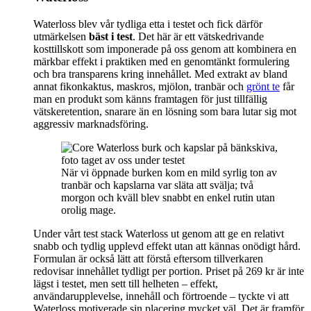
Waterloss blev vår tydliga etta i testet och fick därför
utmärkelsen
bäst i test
. Det här är ett vätskedrivande
kosttillskott som imponerade på oss genom att kombinera en
märkbar effekt i praktiken med en genomtänkt formulering
och bra transparens kring innehållet. Med extrakt av bland
annat fikonkaktus, maskros, mjölon, tranbär och
grönt te
får
man en produkt som känns framtagen för just tillfällig
vätskeretention, snarare än en lösning som bara lutar sig mot
aggressiv marknadsföring.
När vi öppnade burken kom en mild syrlig ton av
tranbär och kapslarna var släta att svälja; två
morgon och kväll blev snabbt en enkel rutin utan
orolig mage.
Under vårt test stack Waterloss ut genom att ge en relativt
snabb och tydlig upplevd effekt utan att kännas onödigt hård.
Formulan är också lätt att förstå eftersom tillverkaren
redovisar innehållet tydligt per portion. Priset på 269 kr är inte
lägst i testet, men sett till helheten – effekt,
användarupplevelse, innehåll och förtroende – tyckte vi att
Waterloss motiverade sin placering mycket väl. Det är framför