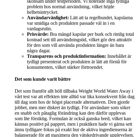
skonsam under testperioden. Vi noterade inga tydliga
problem hos normal användning, vilket höjde
helhetsintrycket.
Användarvänlighet:
Lätt att ta regelbundet, kapslarna
var smidiga och produkten passade väl in i en
vardagsrutin.
Prisvärde:
Bra mängd kapslar per burk och rimlig total
kostnad sett till användningstid, vilket gör den attraktiv
för den som vill använda produkten längre än bara
några dagar.
Transparens och produktinformation:
Innehållet är
tydligt presenterat och produkten är lätt att förstå för
konsumenten, vilket stärker förtroendet.
Det som kunde varit bättre
Det som framför allt höll tillbaka Weight World Water Away i
vårt test var att effekten inte alltid var lika konsekvent från dag
till dag som hos de högst placerade alternativen. Den gjorde
jobbet, men mer diskret än tydligt. För användare som söker
en snabb och påtaglig förändring kan den därför upplevas
som lite försiktig. Formulan är också ganska bred, vilket kan
kännas positivt på pappret, men i praktiken hade vi gärna sett
ännu tydligare fokus på exakt hur de aktiva ingredienserna är
balanserade för att maximera den vätskedrivande upplevelsen.