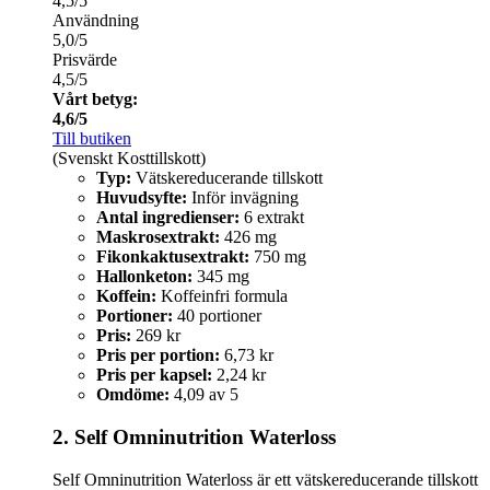
4,5/5
Användning
5,0/5
Prisvärde
4,5/5
Vårt betyg:
4,6/5
Till butiken
(Svenskt Kosttillskott)
Typ:
Vätskereducerande tillskott
Huvudsyfte:
Inför invägning
Antal ingredienser:
6 extrakt
Maskrosextrakt:
426 mg
Fikonkaktusextrakt:
750 mg
Hallonketon:
345 mg
Koffein:
Koffeinfri formula
Portioner:
40 portioner
Pris:
269 kr
Pris per portion:
6,73 kr
Pris per kapsel:
2,24 kr
Omdöme:
4,09 av 5
2. Self Omninutrition Waterloss
Self Omninutrition Waterloss är ett vätskereducerande tillskott