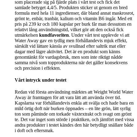
som placerade sig på fjärde plats i vårt test och fick det
samlade betyget 4,4/5. Produkten sticker ut genom en bred
formula med hela 11 ingredienser, där bland annat maskrosrot,
grönt te, enbär, tranbär, kalium och vitamin B6 ingår. Med ett
pris på 239 kr och 180 kapslar per burk får man dessutom en
relativt lång användningstid, vilket gör att den också fick
utmärkelsen
kundfavoriten
. Under vårt test upplevde vi att
Water Away gav en tydlig men förhållandevis mjuk effekt,
särskilt vid lättare känsla av svullnad efter saltrik mat eller
dagar med lägre aktivitet. Det är en produkt som känns
genomtänkt för vardagsbruk, men som inte riktigt nådde
samma nivå som topprodukterna när det gäller konsekvens
och precision i effekten.
Vårt intryck under testet
Redan vid första användning märktes att Weight World Water
Away är framtagen för att vara lätt att använda över tid.
Kapslarna var förhållandevis enkla att svälja och hade bara en
mild örtig doft när burken öppnades – en lite grön, lätt syrlig
ton som påminde om torkade växtextrakt och svagt om grönt
te. Det var inget som störde i praktiken, och jämfört med vissa
andra produkter i testet kändes den här betydligt snällare både
i doft och eftersmak.