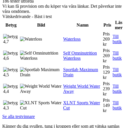
186 tester utförda
Vi kan få provision om du köper via våra länkar. Det påverkar inte
våra omdömen.
Vätskedrivande - Bäst i test
Läs
Betyg
Bild
Namn
Pris
mer
Pris
Till
Waterloss
269
4,7
butik
kr
Pris
Self Omninutrition
Till
269
4,6
Waterloss
butik
kr
Pris
Sportlab Maximum
Till
129
4,5
Drain
butik
kr
Pris
Weight World Water
Till
239
4,4
Away
butik
kr
Pris
XLNT Sports Water
Till
149
4,3
Cut
butik
kr
Se alla testvinnare
Känner du dig svullen, tung i kroppen eller som att vätska samlas