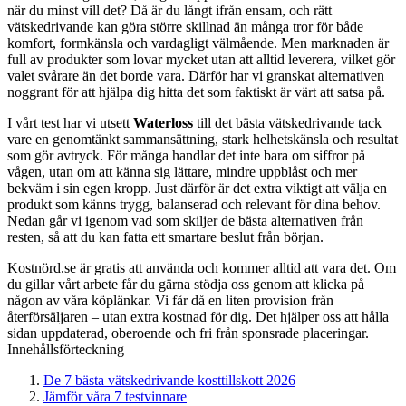
när du minst vill det? Då är du långt ifrån ensam, och rätt
vätskedrivande kan göra större skillnad än många tror för både
komfort, formkänsla och vardagligt välmående. Men marknaden är
full av produkter som lovar mycket utan att alltid leverera, vilket gör
valet svårare än det borde vara. Därför har vi granskat alternativen
noggrant för att hjälpa dig hitta det som faktiskt är värt att satsa på.
I vårt test har vi utsett
Waterloss
till det bästa vätskedrivande tack
vare en genomtänkt sammansättning, stark helhetskänsla och resultat
som gör avtryck. För många handlar det inte bara om siffror på
vågen, utan om att känna sig lättare, mindre uppblåst och mer
bekväm i sin egen kropp. Just därför är det extra viktigt att välja en
produkt som känns trygg, balanserad och relevant för dina behov.
Nedan går vi igenom vad som skiljer de bästa alternativen från
resten, så att du kan fatta ett smartare beslut från början.
Kostnörd.se är gratis att använda och kommer alltid att vara det. Om
du gillar vårt arbete får du gärna stödja oss genom att klicka på
någon av våra köplänkar. Vi får då en liten provision från
återförsäljaren – utan extra kostnad för dig. Det hjälper oss att hålla
sidan uppdaterad, oberoende och fri från sponsrade placeringar.
Innehållsförteckning
De 7 bästa vätskedrivande kosttillskott 2026
Jämför våra 7 testvinnare