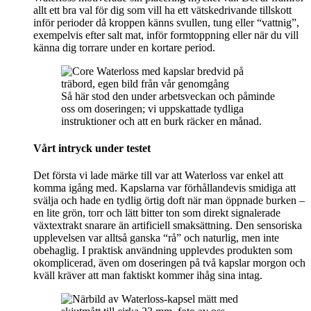
allt ett bra val för dig som vill ha ett vätskedrivande tillskott
inför perioder då kroppen känns svullen, tung eller “vattnig”,
exempelvis efter salt mat, inför formtoppning eller när du vill
känna dig torrare under en kortare period.
Så här stod den under arbetsveckan och påminde
oss om doseringen; vi uppskattade tydliga
instruktioner och att en burk räcker en månad.
Vårt intryck under testet
Det första vi lade märke till var att Waterloss var enkel att
komma igång med. Kapslarna var förhållandevis smidiga att
svälja och hade en tydlig örtig doft när man öppnade burken –
en lite grön, torr och lätt bitter ton som direkt signalerade
växtextrakt snarare än artificiell smaksättning. Den sensoriska
upplevelsen var alltså ganska “rå” och naturlig, men inte
obehaglig. I praktisk användning upplevdes produkten som
okomplicerad, även om doseringen på två kapslar morgon och
kväll kräver att man faktiskt kommer ihåg sina intag.