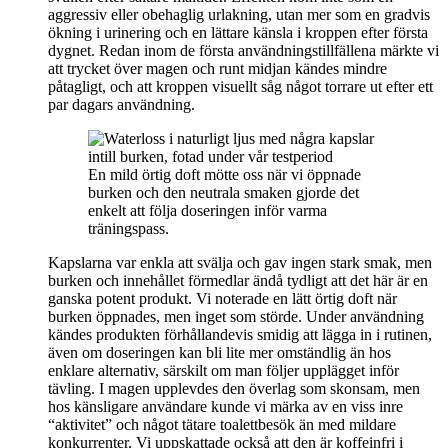
aggressiv eller obehaglig urlakning, utan mer som en gradvis
ökning i urinering och en lättare känsla i kroppen efter första
dygnet. Redan inom de första användningstillfällena märkte vi
att trycket över magen och runt midjan kändes mindre
påtagligt, och att kroppen visuellt såg något torrare ut efter ett
par dagars användning.
En mild örtig doft mötte oss när vi öppnade
burken och den neutrala smaken gjorde det
enkelt att följa doseringen inför varma
träningspass.
Kapslarna var enkla att svälja och gav ingen stark smak, men
burken och innehållet förmedlar ändå tydligt att det här är en
ganska potent produkt. Vi noterade en lätt örtig doft när
burken öppnades, men inget som störde. Under användning
kändes produkten förhållandevis smidig att lägga in i rutinen,
även om doseringen kan bli lite mer omständlig än hos
enklare alternativ, särskilt om man följer upplägget inför
tävling. I magen upplevdes den överlag som skonsam, men
hos känsligare användare kunde vi märka av en viss inre
“aktivitet” och något tätare toalettbesök än med mildare
konkurrenter. Vi uppskattade också att den är koffeinfri i