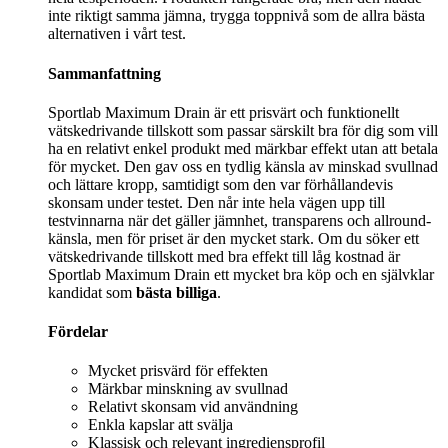
inte riktigt samma jämna, trygga toppnivå som de allra bästa
alternativen i vårt test.
Sammanfattning
Sportlab Maximum Drain är ett prisvärt och funktionellt
vätskedrivande tillskott som passar särskilt bra för dig som vill
ha en relativt enkel produkt med märkbar effekt utan att betala
för mycket. Den gav oss en tydlig känsla av minskad svullnad
och lättare kropp, samtidigt som den var förhållandevis
skonsam under testet. Den når inte hela vägen upp till
testvinnarna när det gäller jämnhet, transparens och allround-
känsla, men för priset är den mycket stark. Om du söker ett
vätskedrivande tillskott med bra effekt till låg kostnad är
Sportlab Maximum Drain ett mycket bra köp och en självklar
kandidat som
bästa billiga
.
Fördelar
Mycket prisvärd för effekten
Märkbar minskning av svullnad
Relativt skonsam vid användning
Enkla kapslar att svälja
Klassisk och relevant ingrediensprofil