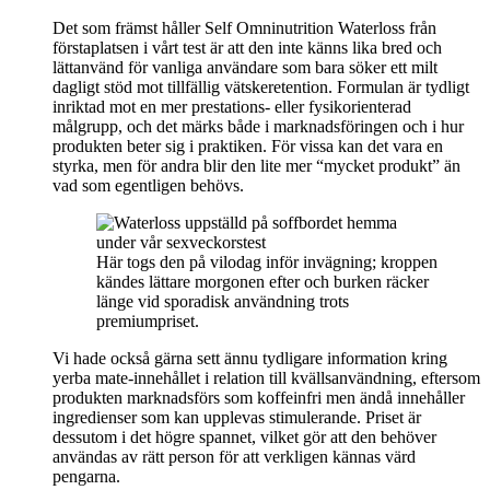
Det som främst håller Self Omninutrition Waterloss från
förstaplatsen i vårt test är att den inte känns lika bred och
lättanvänd för vanliga användare som bara söker ett milt
dagligt stöd mot tillfällig vätskeretention. Formulan är tydligt
inriktad mot en mer prestations- eller fysikorienterad
målgrupp, och det märks både i marknadsföringen och i hur
produkten beter sig i praktiken. För vissa kan det vara en
styrka, men för andra blir den lite mer “mycket produkt” än
vad som egentligen behövs.
Här togs den på vilodag inför invägning; kroppen
kändes lättare morgonen efter och burken räcker
länge vid sporadisk användning trots
premiumpriset.
Vi hade också gärna sett ännu tydligare information kring
yerba mate-innehållet i relation till kvällsanvändning, eftersom
produkten marknadsförs som koffeinfri men ändå innehåller
ingredienser som kan upplevas stimulerande. Priset är
dessutom i det högre spannet, vilket gör att den behöver
användas av rätt person för att verkligen kännas värd
pengarna.