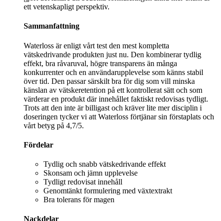
ett vetenskapligt perspektiv.
Sammanfattning
Waterloss är enligt vårt test den mest kompletta
vätskedrivande produkten just nu. Den kombinerar tydlig
effekt, bra råvaruval, högre transparens än många
konkurrenter och en användarupplevelse som känns stabil
över tid. Den passar särskilt bra för dig som vill minska
känslan av vätskeretention på ett kontrollerat sätt och som
värderar en produkt där innehållet faktiskt redovisas tydligt.
Trots att den inte är billigast och kräver lite mer disciplin i
doseringen tycker vi att Waterloss förtjänar sin förstaplats och
vårt betyg på 4,7/5.
Fördelar
Tydlig och snabb vätskedrivande effekt
Skonsam och jämn upplevelse
Tydligt redovisat innehåll
Genomtänkt formulering med växtextrakt
Bra tolerans för magen
Nackdelar