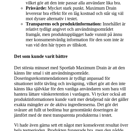
vilket gör att den inte passar alla användare lika bra.
Prisvärde:
Mycket stark punkt. Maximum Drain
levererar bra effekt för en låg kostnad och står sig väl
mot dyrare alternativ i testet.
Transparens och produktinformation:
Innehållet är
relativt tydligt angivet och användningsområdet
framgår, men produktupplägget hade vunnit på ännu
mer konsumentvänlig information för den som inte är
van vid den här typen av tillskott.
Det som kunde varit bättre
Det största minuset med Sportlab Maximum Drain är att den
känns lite smal i sitt användningsområde.
Doseringsrekommendationen är tydligt anpassad för
situationer inför tävling och invägning, vilket gör att den inte
känns lika självklar för den vanliga användaren som bara vill
hantera lättare vätskeretention i vardagen. Vi tycker också att
produktinformationen kunde varit mer detaljerad när det gäller
exakta mängder av de aktiva ingredienserna. Det gör det
svårare att fullt ut bedöma hur genomtänkt doseringen är
jämfört med de mest transparenta produkterna i testet.
Vi hade även gärna sett ett något mer konsekvent resultat över
hela testperioden. Produkten fungerade bra, men den nådde