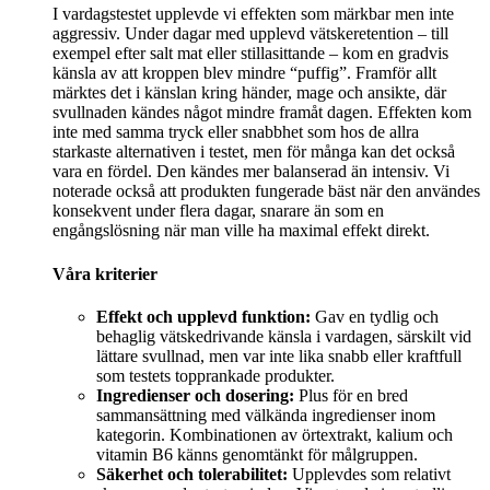
I vardagstestet upplevde vi effekten som märkbar men inte
aggressiv. Under dagar med upplevd vätskeretention – till
exempel efter salt mat eller stillasittande – kom en gradvis
känsla av att kroppen blev mindre “puffig”. Framför allt
märktes det i känslan kring händer, mage och ansikte, där
svullnaden kändes något mindre framåt dagen. Effekten kom
inte med samma tryck eller snabbhet som hos de allra
starkaste alternativen i testet, men för många kan det också
vara en fördel. Den kändes mer balanserad än intensiv. Vi
noterade också att produkten fungerade bäst när den användes
konsekvent under flera dagar, snarare än som en
engångslösning när man ville ha maximal effekt direkt.
Våra kriterier
Effekt och upplevd funktion:
Gav en tydlig och
behaglig vätskedrivande känsla i vardagen, särskilt vid
lättare svullnad, men var inte lika snabb eller kraftfull
som testets topprankade produkter.
Ingredienser och dosering:
Plus för en bred
sammansättning med välkända ingredienser inom
kategorin. Kombinationen av örtextrakt, kalium och
vitamin B6 känns genomtänkt för målgruppen.
Säkerhet och tolerabilitet:
Upplevdes som relativt