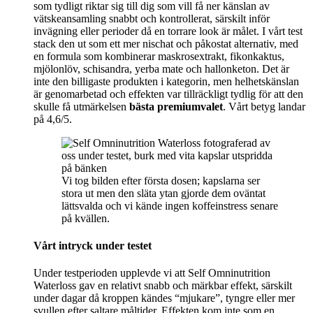
som tydligt riktar sig till dig som vill få ner känslan av
vätskeansamling snabbt och kontrollerat, särskilt inför
invägning eller perioder då en torrare look är målet. I vårt test
stack den ut som ett mer nischat och påkostat alternativ, med
en formula som kombinerar maskrosextrakt, fikonkaktus,
mjölonlöv, schisandra, yerba mate och hallonketon. Det är
inte den billigaste produkten i kategorin, men helhetskänslan
är genomarbetad och effekten var tillräckligt tydlig för att den
skulle få utmärkelsen
bästa premiumvalet
. Vårt betyg landar
på 4,6/5.
Vi tog bilden efter första dosen; kapslarna ser
stora ut men den släta ytan gjorde dem oväntat
lättsvalda och vi kände ingen koffeinstress senare
på kvällen.
Vårt intryck under testet
Under testperioden upplevde vi att Self Omninutrition
Waterloss gav en relativt snabb och märkbar effekt, särskilt
under dagar då kroppen kändes “mjukare”, tyngre eller mer
svullen efter saltare måltider. Effekten kom inte som en