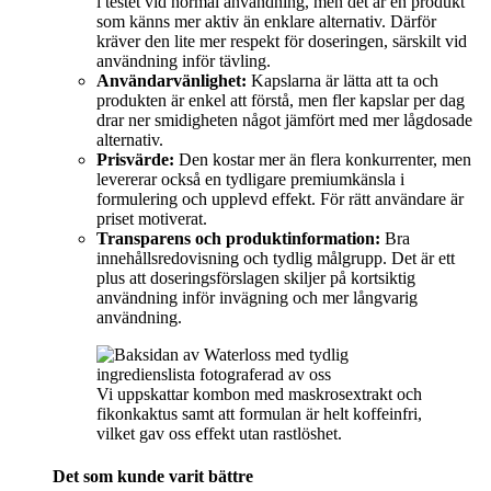
i testet vid normal användning, men det är en produkt
som känns mer aktiv än enklare alternativ. Därför
kräver den lite mer respekt för doseringen, särskilt vid
användning inför tävling.
Användarvänlighet:
Kapslarna är lätta att ta och
produkten är enkel att förstå, men fler kapslar per dag
drar ner smidigheten något jämfört med mer lågdosade
alternativ.
Prisvärde:
Den kostar mer än flera konkurrenter, men
levererar också en tydligare premiumkänsla i
formulering och upplevd effekt. För rätt användare är
priset motiverat.
Transparens och produktinformation:
Bra
innehållsredovisning och tydlig målgrupp. Det är ett
plus att doseringsförslagen skiljer på kortsiktig
användning inför invägning och mer långvarig
användning.
Vi uppskattar kombon med maskrosextrakt och
fikonkaktus samt att formulan är helt koffeinfri,
vilket gav oss effekt utan rastlöshet.
Det som kunde varit bättre