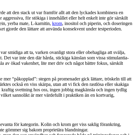
e att den stack ut var framför allt att den lyckades kombinera en
ressiva, för stökiga i innehållet eller helt enkelt inte gör särskilt
ein, yerba mate, L-karnitin,
krom
, inositol och piperin, och doseringen
et gjorde den lättare att använda konsekvent under testperioden.
 smidiga att ta, varken ovanligt stora eller obehagliga att svälja,
 Det var inte den där hårda, stickiga känslan som vissa stimulantia-
av ökad vakenhet, lite mer driv och något bättre fokus, särskilt
e mer “påkopplad”: stegen på promenader gick lättare, tröskeln till att
es också en viss skärpa, utan att vi fick den rastlösa eller skakiga
 kraftig svettning hos oss, ingen jobbig magkänsla och ingen tydlig
lket sannolikt är mer värdefullt i praktiken än en kortvarig,
vanta för kategorin. Kolin och krom ger viss saklig förankring,
inte gömmer sig bakom proprietära blandningar.