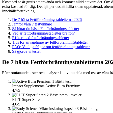
Kostnörd.se är gratis att använda och kommer alltid att vara det. Om du
extra kostnad för dig. Det hjälper oss att hålla sidan uppdaterad, ober
Innehållsförteckning
De 7 bästa Fettförbränningstabletterna 2026
Jämför våra 7 testvinnare
Så hittar du bästa Fettförbränningstabletter
Vad är fettförbränningstabletter bra för?
Risker med fettförbränningstabletter
Tips för användning av fettförbränningstabletter
FAQ: Vanliga frågor om fettförbränningstabletter
Så gjorde vi testet
De 7 bästa Fettförbränningstabletterna 20
Efter omfattande tester och analyser kan vi nu dela med oss av våra frä
1
Bäst i test:
Impact Supplements Active Burn Premium
4,7/5
2
Bästa premiumvalet:
ELIT Super Shred
4,6/5
3
Bästa billiga: