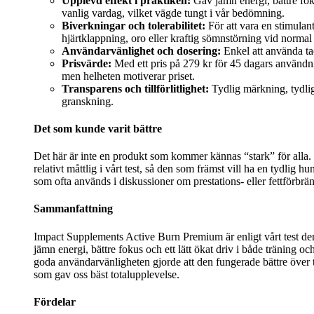
Upplevd effekt i praktiken:
Gav jämn energi, bättre fok
vanlig vardag, vilket vägde tungt i vår bedömning.
Biverkningar och tolerabilitet:
För att vara en stimulan
hjärtklappning, oro eller kraftig sömnstörning vid normal 
Användarvänlighet och dosering:
Enkel att använda tac
Prisvärde:
Med ett pris på 279 kr för 45 dagars användning
men helheten motiverar priset.
Transparens och tillförlitlighet:
Tydlig märkning, tydlig
granskning.
Det som kunde varit bättre
Det här är inte en produkt som kommer kännas “stark” för alla.
relativt måttlig i vårt test, så den som främst vill ha en tydlig h
som ofta används i diskussioner om prestations- eller fettförbr
Sammanfattning
Impact Supplements Active Burn Premium är enligt vårt test den m
jämn energi, bättre fokus och ett lätt ökat driv i både träning 
goda användarvänligheten gjorde att den fungerade bättre över 
som gav oss bäst totalupplevelse.
Fördelar