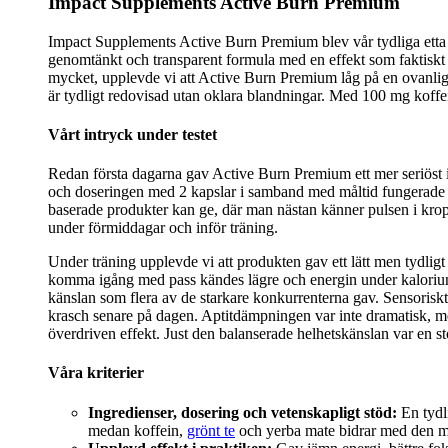
Impact Supplements Active Burn Premium
Impact Supplements Active Burn Premium blev vår tydliga etta 
genomtänkt och transparent formula med en effekt som faktiskt kä
mycket, upplevde vi att Active Burn Premium låg på en ovanligt 
är tydligt redovisad utan oklara blandningar. Med 100 mg koffe
Vårt intryck under testet
Redan första dagarna gav Active Burn Premium ett mer seriöst in
och doseringen med 2 kapslar i samband med måltid fungerade enk
baserade produkter kan ge, där man nästan känner pulsen i krop
under förmiddagar och inför träning.
Under träning upplevde vi att produkten gav ett lätt men tydligt
komma igång med pass kändes lägre och energin under kaloriunder
känslan som flera av de starkare konkurrenterna gav. Sensoriskt
krasch senare på dagen. Aptitdämpningen var inte dramatisk, men
överdriven effekt. Just den balanserade helhetskänslan var en sto
Våra kriterier
Ingredienser, dosering och vetenskapligt stöd:
En tydl
medan koffein,
grönt te
och yerba mate bidrar med den mes