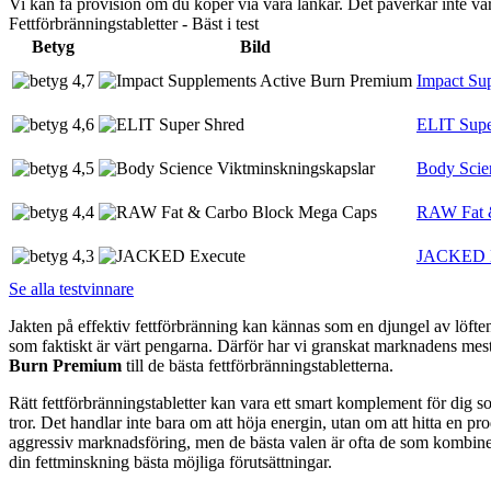
Vi kan få provision om du köper via våra länkar. Det påverkar inte 
Fettförbränningstabletter - Bäst i test
Betyg
Bild
4,7
Impact Su
4,6
ELIT Supe
4,5
Body Scie
4,4
RAW Fat 
4,3
JACKED E
Se alla testvinnare
Jakten på effektiv fettförbränning kan kännas som en djungel av löften, 
som faktiskt är värt pengarna. Därför har vi granskat marknadens mest i
Burn Premium
till de bästa fettförbränningstabletterna.
Rätt fettförbränningstabletter kan vara ett smart komplement för dig 
tror. Det handlar inte bara om att höja energin, utan om att hitta en p
aggressiv marknadsföring, men de bästa valen är ofta de som kombinerar
din fettminskning bästa möjliga förutsättningar.