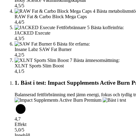
Body Science Viktminskningskapslar
4,5/5
4
Bästa metabolismstö
RAW Fat & Carbo Block Mega Caps
4,4/5
5
Bästa koffeinfria:
JACKED Execute
4,3/5
6
Bästa för erfarna:
Insane Labz SAW Fat Burner
4,2/5
7
Bästa ämnesomsättning:
XLNT Sports Slim Boost
4,1/5
1. Bäst i test: Impact Supplements Active Burn
Balanserad fettförbränning med jämn energi, fokus och tydlig t
4,7
Effekt
5,0/5
Innehåll