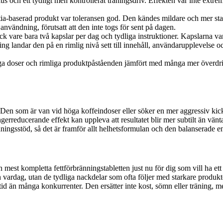
us och ett tydligt men kontrollerat träningsdriv. Effekten var inte ext
tia-baserad produkt var toleransen god. Den kändes mildare och mer sta
användning, förutsatt att den inte togs för sent på dagen.
k vare bara två kapslar per dag och tydliga instruktioner. Kapslarna var l
 landar den på en rimlig nivå sett till innehåll, användarupplevelse och 
a doser och rimliga produktpåståenden jämfört med många mer överdrivna
 Den som är van vid höga koffeindoser eller söker en mer aggressiv kic
ungerreducerande effekt kan uppleva att resultatet blir mer subtilt än vänta
änningsstöd, så det är framför allt helhetsformulan och den balanserade
est kompletta fettförbränningstabletten just nu för dig som vill ha ett 
och vardag, utan de tydliga nackdelar som ofta följer med starkare produk
tid än många konkurrenter. Den ersätter inte kost, sömn eller träning,