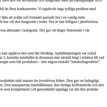
rem, men den var användbar och fungerade både på träningsdagar och i
bil än flera konkurrenter. Vi upplevde inga tydliga problem med
ätta att svälja och formatet passade bra i en vanlig rutin.
hur väl den fungerade i testet. Det är inte billigast i jämförelsen,
 alternativ i kategorin. Det gav ett högre förtroende i vår
k kan uppleva den som lite försiktig. Aptitdämpningen var också
t. L-karnitin-innehållet är dessutom inte särskilt högt i relation till vad
 energin som bär produkten – inte någon enskild “mirakelingrediens”.
realistiskt stöd snarare än överdrivna löften. Den gav en behagligt
ter. Den transparenta innehållslistan, den rimliga koffeinnivån och den
 men som komplement i ett genomtänkt upplägg var det den produkt