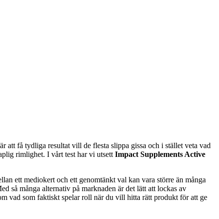
t få tydliga resultat vill de flesta slippa gissa och i stället veta vad
ig rimlighet. I vårt test har vi utsett
Impact Supplements Active
ellan ett mediokert och ett genomtänkt val kan vara större än många
Med så många alternativ på marknaden är det lätt att lockas av
ad som faktiskt spelar roll när du vill hitta rätt produkt för att ge