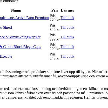
våra omdömen.
Namn
Pris
Läs mer
Pris
pplements Active Burn Premium
Till butik
279 kr
Pris
r Shred
Till butik
349 kr
Pris
nce Viktminskningskapslar
Till butik
229 kr
Pris
& Carbo Block Mega Caps
Till butik
299 kr
Pris
xecute
Till butik
249 kr
halvsanningar och produkter som inte lever upp till hypen. När målet är at
ntressanta alternativ utifrån innehåll, användarupplevelse och vetenskapl
som redan arbetar med kost, träning och återhämtning, men skillnaden m
rodukt som känns hållbar även över tid och passar dina mål i praktiken. 
 transparens, kvalitet och genomtänkta ingredienser. Här går vi igenom v