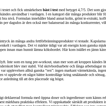
i testet och fick utmärkelsen
bäst i test
med betyget 4,7/5. Det som gjord
ndes användbar i vardagen. I en kategori där många produkter blir för agg
bra nivå. Formulan innehåller bland annat kolin, grönt te-extrakt, koff
in per dagsdos är den också mer balanserad än många konkurrenter, vilk
tryck än många andra fettförbränningsprodukter vi testade. Kapslarna var
elt i vardagen. Det vi märkte tidigt var att energin kom ganska mjukt.
pen innan man hunnit lämna köksbordet. Här kom istället en jämn känsla 
 lyft. Inte som en tung pre-workout, utan mer som att kroppen kändes lit
skott blev mer stabil. Vid skrivbordsarbete och långa arbetsdagar märkt
 var upplevelsen alltså ganska “ren”: ingen markant värmekänsla, ingen
 vi upplevde ett något bättre kontrolläge kring småätande och sötsug, vi
r anledning till att den placerade sig högst.
igt deklarerad formula med öppna doser och ingredienser som känns rele
t märkbara praktiska effekten. Vi uppskattade särskilt att produkten 