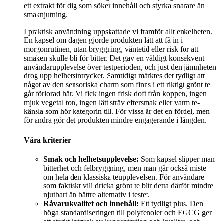
ett extrakt för dig som söker innehåll och styrka snarare än
smaknjutning.
I praktisk användning uppskattade vi framför allt enkelheten.
En kapsel om dagen gjorde produkten lätt att få in i
morgonrutinen, utan bryggning, väntetid eller risk för att
smaken skulle bli för bitter. Det gav en väldigt konsekvent
användarupplevelse över testperioden, och just den jämnheten
drog upp helhetsintrycket. Samtidigt märktes det tydligt att
något av den sensoriska charm som finns i ett riktigt grönt te
går förlorad här. Vi fick ingen frisk doft från koppen, ingen
mjuk vegetal ton, ingen lätt sträv eftersmak eller varm te-
känsla som hör kategorin till. För vissa är det en fördel, men
för andra gör det produkten mindre engagerande i längden.
Våra kriterier
Smak och helhetsupplevelse:
Som kapsel slipper man
bitterhet och felbryggning, men man går också miste
om hela den klassiska teupplevelsen. För användare
som faktiskt vill dricka grönt te blir detta därför mindre
njutbart än bättre alternativ i testet.
Råvarukvalitet och innehåll:
Ett tydligt plus. Den
höga standardiseringen till polyfenoler och EGCG ger