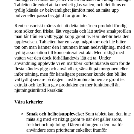
Tabletten är enkel att ta med ett glas vatten, och det finns en
tydlig känsla av bekvämlighet jämfört med att mäta upp
pulver eller passa bryggtid för grönt te.
Rent sensoriskt märks det att detta inte är en produkt för dig
som söker den friska, lätt vegetala och lätt sträva smakprofilen
man får från en välbryggd kopp grönt te. Här uteblir hela den
upplevelsen. Tabletten har en svag, något torr och lite bitter
ton om man känner den i munnen innan nedsväljning, med en
tydlig association till koncentrerat extrakt. Med rikligt med
vatten var den dock förhållandevis lätt att ta. Under
användning upplevde vi en märkbar koffeinkänsla som för de
flesta kändes pigg och användbar, särskilt på morgonen eller
inför träning, men för känsligare personer kunde den bli lite
väl tydlig senare på dagen. Just kombinationen av grönt te-
extrakt och koffein gav produkten en mer funktionell än
njutningsinriktad karaktär.
Våra kriterier
Smak och helhetsupplevelse:
Som tablett kan den inte
mäta sig med ett riktigt grönt te när det gäller arom,
friskhet och njutning. Däremot fungerar den bra för
användare som prioriterar enkelhet framför