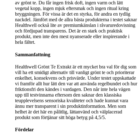
av grönt te. Du får ingen frisk doft, ingen varm och lätt
vegetal kopp, ingen mjuk eftersmak och ingen ritual kring
bryggningen. För vissa är det en styrka, för andra en tydlig
nackdel. Jämfört med de allra bästa produkterna i testet saknar
Healthwell också lite av premiumkänslan i råvaruredovisning
och fördjupad transparens. Det är en stark och praktisk
produkt, men inte den mest nyanserade eller inspirerande i
hela fältet.
Sammanfattning
Healthwell Grönt Te Extrakt är ett mycket bra val för dig som
vill ha ett smidigt alternativ till vanligt grönt te och prioriterar
enkelhet, konsekvens och prisvärde. Under testet uppskattade
vi framför allt hur lätt den var att använda regelbundet och hur
friktionsfri den kändes i vardagen. Den når inte hela vägen
upp till testvinnarna eftersom den saknar den klassiska
teupplevelsens sensoriska kvaliteter och hade kunnat vara
ännu mer transparent i sin produktinformation. Men som
helhet är det här en pålitlig, lättanvänd och välplacerad
produkt som förtjänar sitt höga betyg på 4,5/5.
Fördelar