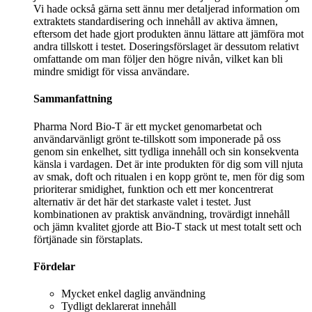
Vi hade också gärna sett ännu mer detaljerad information om
extraktets standardisering och innehåll av aktiva ämnen,
eftersom det hade gjort produkten ännu lättare att jämföra mot
andra tillskott i testet. Doseringsförslaget är dessutom relativt
omfattande om man följer den högre nivån, vilket kan bli
mindre smidigt för vissa användare.
Sammanfattning
Pharma Nord Bio-T är ett mycket genomarbetat och
användarvänligt grönt te-tillskott som imponerade på oss
genom sin enkelhet, sitt tydliga innehåll och sin konsekventa
känsla i vardagen. Det är inte produkten för dig som vill njuta
av smak, doft och ritualen i en kopp grönt te, men för dig som
prioriterar smidighet, funktion och ett mer koncentrerat
alternativ är det här det starkaste valet i testet. Just
kombinationen av praktisk användning, trovärdigt innehåll
och jämn kvalitet gjorde att Bio-T stack ut mest totalt sett och
förtjänade sin förstaplats.
Fördelar
Mycket enkel daglig användning
Tydligt deklarerat innehåll