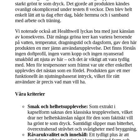
starkt grönt te som dryck. Det gjorde att produkten kändes
ovanligt okomplicerad under testets 8 veckor. Den blev helt
enkelt lätt att ta dag efter dag, både hemma och i samband
med arbete och träning.
Vi noterade också att Healthwell lyckas bra med just känslan
av konsekvens. Där många gröna teer kan variera beroende
på vatten, temperatur, dragningstid och dagsform, gav den här
produkten en mer jämn användarupplevelse. Det finns förstås
ingen doftprofil, ingen varm kopp och ingen nyanserad
smakbild att njuta av här – och det är viktigt att vara tydlig
med. Men för testpersoner som främst var ute efter enkelhet
upplevdes det nästan som en fördel. Produkten gav ett mer
funktionellt än njutningsbaserat intryck, vilket för rätt
användare är precis vad man vill ha.
Våra kriterier
Smak och helhetsupplevelse:
Som extrakt i
kapselform saknas den klassiska teupplevelsen, vilket
drar ner helhetskänslan något för den som faktiskt vill
ha grönt te som dryck. Samtidigt slipper man bitterhet,
överextraherad strävhet och svårigheter med bryggning.
Råvarukvalitet och innehåll:
Ett tydligt plus är att