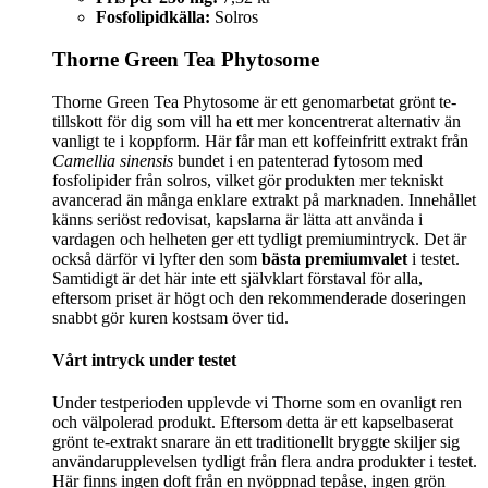
Fosfolipidkälla:
Solros
Thorne Green Tea Phytosome
Thorne Green Tea Phytosome är ett genomarbetat grönt te-
tillskott för dig som vill ha ett mer koncentrerat alternativ än
vanligt te i koppform. Här får man ett koffeinfritt extrakt från
Camellia sinensis
bundet i en patenterad fytosom med
fosfolipider från solros, vilket gör produkten mer tekniskt
avancerad än många enklare extrakt på marknaden. Innehållet
känns seriöst redovisat, kapslarna är lätta att använda i
vardagen och helheten ger ett tydligt premiumintryck. Det är
också därför vi lyfter den som
bästa premiumvalet
i testet.
Samtidigt är det här inte ett självklart förstaval för alla,
eftersom priset är högt och den rekommenderade doseringen
snabbt gör kuren kostsam över tid.
Vårt intryck under testet
Under testperioden upplevde vi Thorne som en ovanligt ren
och välpolerad produkt. Eftersom detta är ett kapselbaserat
grönt te-extrakt snarare än ett traditionellt bryggte skiljer sig
användarupplevelsen tydligt från flera andra produkter i testet.
Här finns ingen doft från en nyöppnad tepåse, ingen grön