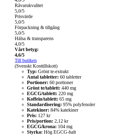
Råvarukvalitet
5,0/5
Prisvärde
5,0/5
Förpackning & tillgång
5,0/5
Hälsa & transparens
4,0/5
Vårt betyg:
4,6/5
Till butiken
(Svenskt Kosttillskott)
Typ:
Grönt te-extrakt
Antal tabletter:
60 tabletter
Portioner:
60 portioner
Grönt te/tablett:
440 mg
EGCG/tablett:
220 mg
Koffein/tablett:
65 mg
Standardisering:
95% polyfenoler
Katekiner:
84% katekiner
Pris:
127 kr
Pris/portion:
2,12 kr
EGCG/krona:
104 mg
Styrka:
Hög EGCG-halt