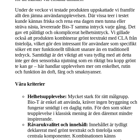
Under de veckor vi testade produkten uppskattade vi framför
allt den jämna användarupplevelsen. Där vissa teer i testet
kunde kännas friska och rena ena dagen men tunna eller
sträva nästa, levererade Bio-T samma intryck varje gång. Det
gav ett pålitligt och okomplicerat helhetsintryck. Vi gillade
också att produkten kombinerar grönt teextrakt med CLA från
tistelolja, vilket gör den intressant för användare som specifikt
söker ett mer funktionellt tillskott snarare än en traditionell
tedryck. Samtidigt är det viktigt att vara tydlig med att detta
inte ger den sensoriska njutning som en riktigt bra kopp grönt
te kan ge – här handlar upplevelsen mer om enkelhet, rutin
och funktion än doft, färg och smaknyanser.
Våra kriterier
Helhetsupplevelse:
Mycket stark för rätt målgrupp.
Bio-T är enkel att använda, kräver ingen bryggning och
fungerar smidigt i en daglig rutin. För den som söker
teupplevelse i klassisk mening är den däremot mindre
inspirerande.
Råvarukvalitet och innehåll:
Innehållet är tydligt
deklarerat med grönt teextrakt och tistelolja som
centrala komponenter. Kombinationen känns