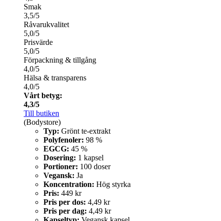
Smak
3,5/5
Råvarukvalitet
5,0/5
Prisvärde
5,0/5
Förpackning & tillgång
4,0/5
Hälsa & transparens
4,0/5
Vårt betyg:
4,3/5
Till butiken
(Bodystore)
Typ:
Grönt te-extrakt
Polyfenoler:
98 %
EGCG:
45 %
Dosering:
1 kapsel
Portioner:
100 doser
Vegansk:
Ja
Koncentration:
Hög styrka
Pris:
449 kr
Pris per dos:
4,49 kr
Pris per dag:
4,49 kr
Kapseltyp:
Vegansk kapsel