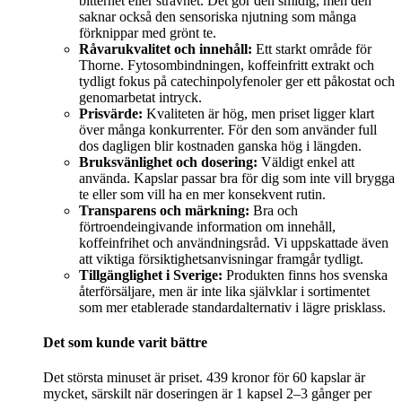
bitterhet eller strävhet. Det gör den smidig, men den
saknar också den sensoriska njutning som många
förknippar med grönt te.
Råvarukvalitet och innehåll:
Ett starkt område för
Thorne. Fytosombindningen, koffeinfritt extrakt och
tydligt fokus på catechinpolyfenoler ger ett påkostat och
genomarbetat intryck.
Prisvärde:
Kvaliteten är hög, men priset ligger klart
över många konkurrenter. För den som använder full
dos dagligen blir kostnaden ganska hög i längden.
Bruksvänlighet och dosering:
Väldigt enkel att
använda. Kapslar passar bra för dig som inte vill brygga
te eller som vill ha en mer konsekvent rutin.
Transparens och märkning:
Bra och
förtroendeingivande information om innehåll,
koffeinfrihet och användningsråd. Vi uppskattade även
att viktiga försiktighetsanvisningar framgår tydligt.
Tillgänglighet i Sverige:
Produkten finns hos svenska
återförsäljare, men är inte lika självklar i sortimentet
som mer etablerade standardalternativ i lägre prisklass.
Det som kunde varit bättre
Det största minuset är priset. 439 kronor för 60 kapslar är
mycket, särskilt när doseringen är 1 kapsel 2–3 gånger per