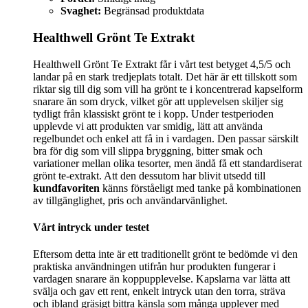
Svaghet:
Begränsad produktdata
Healthwell Grönt Te Extrakt
Healthwell Grönt Te Extrakt får i vårt test betyget 4,5/5 och
landar på en stark tredjeplats totalt. Det här är ett tillskott som
riktar sig till dig som vill ha grönt te i koncentrerad kapselform
snarare än som dryck, vilket gör att upplevelsen skiljer sig
tydligt från klassiskt grönt te i kopp. Under testperioden
upplevde vi att produkten var smidig, lätt att använda
regelbundet och enkel att få in i vardagen. Den passar särskilt
bra för dig som vill slippa bryggning, bitter smak och
variationer mellan olika tesorter, men ändå få ett standardiserat
grönt te-extrakt. Att den dessutom har blivit utsedd till
kundfavoriten
känns förståeligt med tanke på kombinationen
av tillgänglighet, pris och användarvänlighet.
Vårt intryck under testet
Eftersom detta inte är ett traditionellt grönt te bedömde vi den
praktiska användningen utifrån hur produkten fungerar i
vardagen snarare än koppupplevelse. Kapslarna var lätta att
svälja och gav ett rent, enkelt intryck utan den torra, sträva
och ibland gräsigt bittra känsla som många upplever med