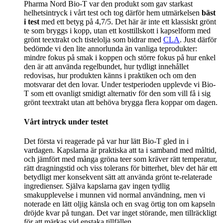
Pharma Nord Bio-T var den produkt som gav starkast
helhetsintryck i vårt test och tog därför hem utmärkelsen
bäst
i test
med ett betyg på 4,7/5. Det här är inte ett klassiskt grönt
te som bryggs i kopp, utan ett kosttillskott i kapselform med
grönt teextrakt och tistelolja som bidrar med
CLA
. Just därför
bedömde vi den lite annorlunda än vanliga teprodukter:
mindre fokus på smak i koppen och större fokus på hur enkel
den är att använda regelbundet, hur tydligt innehållet
redovisas, hur produkten känns i praktiken och om den
motsvarar det den lovar. Under testperioden upplevde vi Bio-
T som ett ovanligt smidigt alternativ för den som vill få i sig
grönt teextrakt utan att behöva brygga flera koppar om dagen.
Vårt intryck under testet
Det första vi reagerade på var hur lätt Bio-T gled in i
vardagen. Kapslarna är praktiska att ta i samband med måltid,
och jämfört med många gröna teer som kräver rätt temperatur,
rätt dragningstid och viss tolerans för bitterhet, blev det här ett
betydligt mer konsekvent sätt att använda grönt te-relaterade
ingredienser. Själva kapslarna gav ingen tydlig
smakupplevelse i munnen vid normal användning, men vi
noterade en lätt oljig känsla och en svag örtig ton om kapseln
dröjde kvar på tungan. Det var inget störande, men tillräckligt
för att märkas vid enstaka tillfällen.