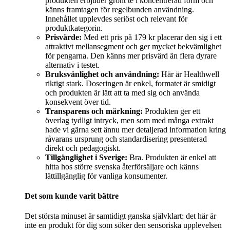
produkten erbjuder grönt te i koncentrerad form och
känns framtagen för regelbunden användning.
Innehållet upplevdes seriöst och relevant för
produktkategorin.
Prisvärde:
Med ett pris på 179 kr placerar den sig i ett
attraktivt mellansegment och ger mycket bekvämlighet
för pengarna. Den känns mer prisvärd än flera dyrare
alternativ i testet.
Bruksvänlighet och användning:
Här är Healthwell
riktigt stark. Doseringen är enkel, formatet är smidigt
och produkten är lätt att ta med sig och använda
konsekvent över tid.
Transparens och märkning:
Produkten ger ett
överlag tydligt intryck, men som med många extrakt
hade vi gärna sett ännu mer detaljerad information kring
råvarans ursprung och standardisering presenterad
direkt och pedagogiskt.
Tillgänglighet i Sverige:
Bra. Produkten är enkel att
hitta hos större svenska återförsäljare och känns
lättillgänglig för vanliga konsumenter.
Det som kunde varit bättre
Det största minuset är samtidigt ganska självklart: det här är
inte en produkt för dig som söker den sensoriska upplevelsen