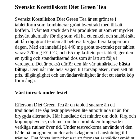
Svenskt Kosttillskott Diet Green Tea
Svenskt Kosttillskott Diet Green Tea är ett grönt te i
tablettform som kombinerar grönt te-extrakt med tillsatt
koffein. I vårt test stack den här produkten ut som ett mycket
prisvärt alternativ för dig som vill ha ett enkelt och snabbt sätt
att få i dig grönt te utan att behöva brygga flera koppar om
dagen. Med ett innehåll på 440 mg grönt te-extrakt per tablett,
varav 220 mg EGCG, och 65 mg koffein per tablett, ger den
en tydlig och standardiserad dos som är lätt att följa i
vardagen. Det är också därför den får vår utmärkelse
bästa
billiga
. Den når inte hela vägen till förstaplatsen, men sett till
pris, tillgänglighet och användarvänlighet är det ett starkt köp
för många.
Vårt intryck under testet
Eftersom Diet Green Tea är en tablett snarare än ett
traditionellt te såg testupplevelsen lite annorlunda ut än för
bryggda alternativ. Här handlade det mindre om doft, färg och
koppupplevelse, och mer om hur produkten fungerade i
verkliga rutiner över tid. Under testveckorna använde vi den
både på morgonen, under arbetsdagar och i anslutning till
träning. Det första intrycket var att formatet är väldigt smidigt.