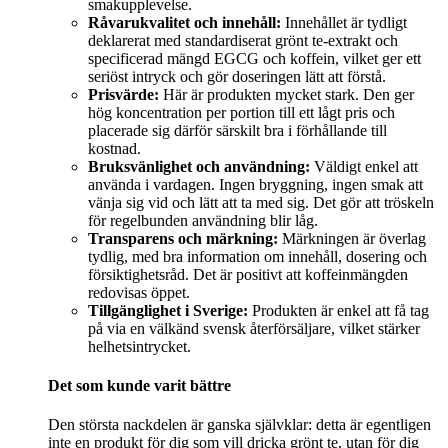
smakupplevelse.
Råvarukvalitet och innehåll:
Innehållet är tydligt
deklarerat med standardiserat grönt te-extrakt och
specificerad mängd EGCG och koffein, vilket ger ett
seriöst intryck och gör doseringen lätt att förstå.
Prisvärde:
Här är produkten mycket stark. Den ger
hög koncentration per portion till ett lågt pris och
placerade sig därför särskilt bra i förhållande till
kostnad.
Bruksvänlighet och användning:
Väldigt enkel att
använda i vardagen. Ingen bryggning, ingen smak att
vänja sig vid och lätt att ta med sig. Det gör att tröskeln
för regelbunden användning blir låg.
Transparens och märkning:
Märkningen är överlag
tydlig, med bra information om innehåll, dosering och
försiktighetsråd. Det är positivt att koffeinmängden
redovisas öppet.
Tillgänglighet i Sverige:
Produkten är enkel att få tag
på via en välkänd svensk återförsäljare, vilket stärker
helhetsintrycket.
Det som kunde varit bättre
Den största nackdelen är ganska självklar: detta är egentligen
inte en produkt för dig som vill dricka grönt te, utan för dig