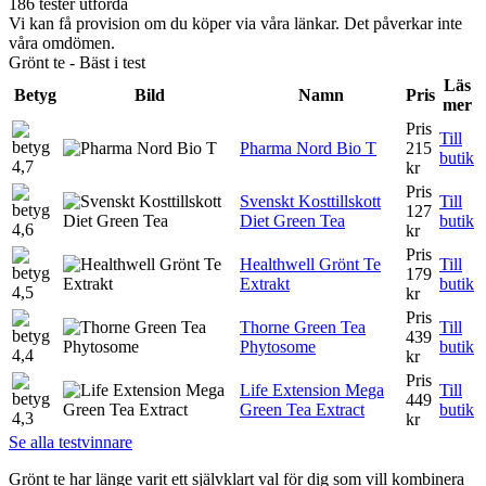
186 tester utförda
Vi kan få provision om du köper via våra länkar. Det påverkar inte
våra omdömen.
Grönt te - Bäst i test
Läs
Betyg
Bild
Namn
Pris
mer
Pris
Till
Pharma Nord Bio T
215
butik
4,7
kr
Pris
Svenskt Kosttillskott
Till
127
Diet Green Tea
butik
4,6
kr
Pris
Healthwell Grönt Te
Till
179
Extrakt
butik
4,5
kr
Pris
Thorne Green Tea
Till
439
Phytosome
butik
4,4
kr
Pris
Life Extension Mega
Till
449
Green Tea Extract
butik
4,3
kr
Se alla testvinnare
Grönt te har länge varit ett självklart val för dig som vill kombinera