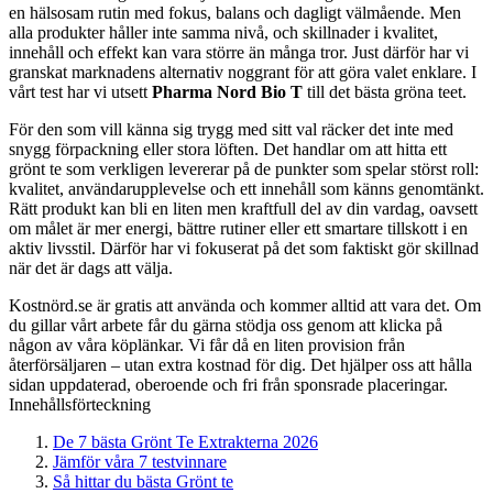
en hälsosam rutin med fokus, balans och dagligt välmående. Men
alla produkter håller inte samma nivå, och skillnader i kvalitet,
innehåll och effekt kan vara större än många tror. Just därför har vi
granskat marknadens alternativ noggrant för att göra valet enklare. I
vårt test har vi utsett
Pharma Nord Bio T
till det bästa gröna teet.
För den som vill känna sig trygg med sitt val räcker det inte med
snygg förpackning eller stora löften. Det handlar om att hitta ett
grönt te som verkligen levererar på de punkter som spelar störst roll:
kvalitet, användarupplevelse och ett innehåll som känns genomtänkt.
Rätt produkt kan bli en liten men kraftfull del av din vardag, oavsett
om målet är mer energi, bättre rutiner eller ett smartare tillskott i en
aktiv livsstil. Därför har vi fokuserat på det som faktiskt gör skillnad
när det är dags att välja.
Kostnörd.se är gratis att använda och kommer alltid att vara det. Om
du gillar vårt arbete får du gärna stödja oss genom att klicka på
någon av våra köplänkar. Vi får då en liten provision från
återförsäljaren – utan extra kostnad för dig. Det hjälper oss att hålla
sidan uppdaterad, oberoende och fri från sponsrade placeringar.
Innehållsförteckning
De 7 bästa Grönt Te Extrakterna 2026
Jämför våra 7 testvinnare
Så hittar du bästa Grönt te