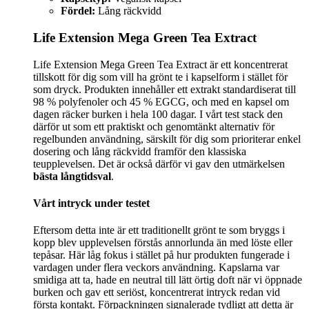
Fördel:
Lång räckvidd
Life Extension Mega Green Tea Extract
Life Extension Mega Green Tea Extract är ett koncentrerat
tillskott för dig som vill ha grönt te i kapselform i stället för
som dryck. Produkten innehåller ett extrakt standardiserat till
98 % polyfenoler och 45 % EGCG, och med en kapsel om
dagen räcker burken i hela 100 dagar. I vårt test stack den
därför ut som ett praktiskt och genomtänkt alternativ för
regelbunden användning, särskilt för dig som prioriterar enkel
dosering och lång räckvidd framför den klassiska
teupplevelsen. Det är också därför vi gav den utmärkelsen
bästa långtidsval
.
Vårt intryck under testet
Eftersom detta inte är ett traditionellt grönt te som bryggs i
kopp blev upplevelsen förstås annorlunda än med löste eller
tepåsar. Här låg fokus i stället på hur produkten fungerade i
vardagen under flera veckors användning. Kapslarna var
smidiga att ta, hade en neutral till lätt örtig doft när vi öppnade
burken och gav ett seriöst, koncentrerat intryck redan vid
första kontakt. Förpackningen signalerade tydligt att detta är