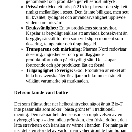
genomtänkt och produkten ger ett seriöst intryck.
Prisvärde:
Med ett pris på 215 kr placerar den sig i ett
rimligt mellanläge i testet. Den är inte billigast, men sett
till kvalitet, tydlighet och användarvänlighet upplevde
vi den som prisvärd.
Bruksvänlighet:
En av produktens stora styrkor.
Kapslar är betydligt enklare att använda konsekvent än
bryggte, särskilt för den som vill slippa moment som
dosering, temperatur och dragningstid.
Transparens och märkning:
Pharma Nord redovisar
dosering, ingredienser och grundläggande
produktinformation på ett tydligt sätt. Det skapar
förtroende och gör produkten lätt att förstå.
Tillgänglighet i Sverige:
God. Produkten är enkel att
hitta hos svenska återförsäljare och kommer från ett
välkänt varumärke på marknaden.
Det som kunde varit bättre
Det som främst drar ner helhetsintrycket något är att Bio-T
inte passar alla som söker “bästa grönt te” i traditionell
mening. Den saknar helt den sensoriska upplevelsen av en
nybryggd kopp – den milda grönskan, den friska doften, den
lätta strävheten och känslan av värme i handen. För många är
just detta en stor del av varför man väljer grönt te från början.