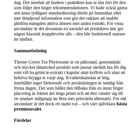
dag. Det innebär att burken i praktiken kan ta slut fort för den
som följer den högre rekommendationen. Vi hade också gärna
sett ännu tydligare standardisering direkt på framsidan eller
mer detaljerad information som gör det enklare att snabbt
jämföra mängden aktiva ämnen mot andra extrakt. För vissa
användare är det dessutom en nackdel att produkten inte ger
någon klassisk teupplevelse alls – den blir funktionell snarare
än njutbar.
Sammanfattning
Thorne Green Tea Phytosome är en påkostad, genomtänkt
och mycket lättanvänd produkt som passar särskilt bra för dig
som vill ha grönt te-extrakt i kapslar utan koffein och utan att
behöva brygga te varje dag. Kvalitetskänslan är hög,
innehållet inger förtroende och användningen är smidig från
första dagen. Det som håller den tillbaka från en ännu högre
placering är främst det höga priset och att den vänder sig till
en smalare målgrupp än flera mer prisvärda alternativ. För rätt
användare är det dock ett starkt val – och vårt självklara
bästa
premiumvalet
.
Fördelar