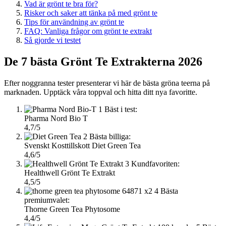
Vad är grönt te bra för?
Risker och saker att tänka på med grönt te
Tips för användning av grönt te
FAQ: Vanliga frågor om grönt te extrakt
Så gjorde vi testet
De 7 bästa Grönt Te Extrakterna 2026
Efter noggranna tester presenterar vi här de bästa gröna teerna på
marknaden. Upptäck våra toppval och hitta ditt nya favoritte.
1
Bäst i test:
Pharma Nord Bio T
4,7/5
2
Bästa billiga:
Svenskt Kosttillskott Diet Green Tea
4,6/5
3
Kundfavoriten:
Healthwell Grönt Te Extrakt
4,5/5
4
Bästa
premiumvalet:
Thorne Green Tea Phytosome
4,4/5