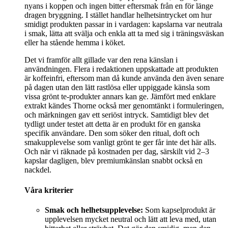
nyans i koppen och ingen bitter eftersmak från en för länge
dragen bryggning. I stället handlar helhetsintrycket om hur
smidigt produkten passar in i vardagen: kapslarna var neutrala
i smak, lätta att svälja och enkla att ta med sig i träningsväskan
eller ha stående hemma i köket.
Det vi framför allt gillade var den rena känslan i
användningen. Flera i redaktionen uppskattade att produkten
är koffeinfri, eftersom man då kunde använda den även senare
på dagen utan den lätt rastlösa eller uppiggade känsla som
vissa grönt te-produkter annars kan ge. Jämfört med enklare
extrakt kändes Thorne också mer genomtänkt i formuleringen,
och märkningen gav ett seriöst intryck. Samtidigt blev det
tydligt under testet att detta är en produkt för en ganska
specifik användare. Den som söker den ritual, doft och
smakupplevelse som vanligt grönt te ger får inte det här alls.
Och när vi räknade på kostnaden per dag, särskilt vid 2–3
kapslar dagligen, blev premiumkänslan snabbt också en
nackdel.
Våra kriterier
Smak och helhetsupplevelse:
Som kapselprodukt är
upplevelsen mycket neutral och lätt att leva med, utan