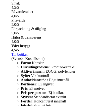
Smak
4,5/5
Råvarukvalitet
4,0/5
Prisvärde
5,0/5
Förpackning & tillgång
5,0/5
Hälsa & transparens
4,0/5
Vårt betyg:
4,5/5
Till butiken
(Svenskt Kosttillskott)
Form:
Kapslar
Huvudingrediens:
Grönt te-extrakt
Aktiva ämnen:
EGCG, polyfenoler
Syfte:
Viktkontroll
Antioxidantstöd:
Högt innehåll
Portioner:
Ej angivet
Pris:
Ej angivet
Pris per portion:
Ej beräknat
Styrka:
Standardiserat extrakt
Fördel:
Koncentrerat innehåll
Fördel:
Smidigt intag