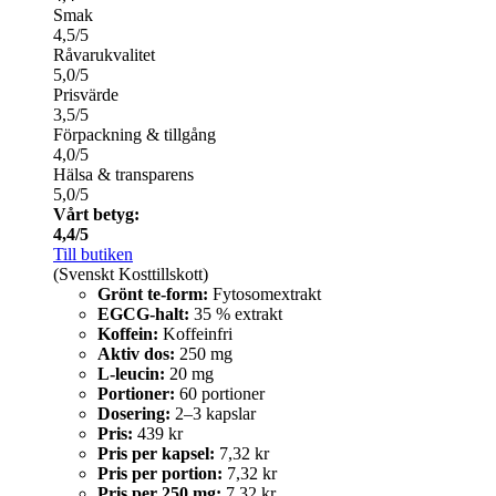
Smak
4,5/5
Råvarukvalitet
5,0/5
Prisvärde
3,5/5
Förpackning & tillgång
4,0/5
Hälsa & transparens
5,0/5
Vårt betyg:
4,4/5
Till butiken
(Svenskt Kosttillskott)
Grönt te-form:
Fytosomextrakt
EGCG-halt:
35 % extrakt
Koffein:
Koffeinfri
Aktiv dos:
250 mg
L-leucin:
20 mg
Portioner:
60 portioner
Dosering:
2–3 kapslar
Pris:
439 kr
Pris per kapsel:
7,32 kr
Pris per portion:
7,32 kr
Pris per 250 mg:
7,32 kr