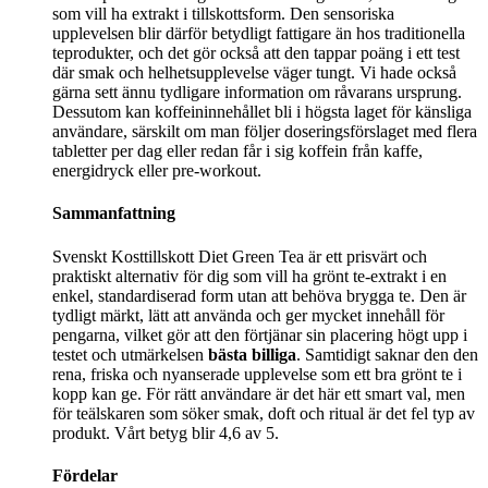
som vill ha extrakt i tillskottsform. Den sensoriska
upplevelsen blir därför betydligt fattigare än hos traditionella
teprodukter, och det gör också att den tappar poäng i ett test
där smak och helhetsupplevelse väger tungt. Vi hade också
gärna sett ännu tydligare information om råvarans ursprung.
Dessutom kan koffeininnehållet bli i högsta laget för känsliga
användare, särskilt om man följer doseringsförslaget med flera
tabletter per dag eller redan får i sig koffein från kaffe,
energidryck eller pre-workout.
Sammanfattning
Svenskt Kosttillskott Diet Green Tea är ett prisvärt och
praktiskt alternativ för dig som vill ha grönt te-extrakt i en
enkel, standardiserad form utan att behöva brygga te. Den är
tydligt märkt, lätt att använda och ger mycket innehåll för
pengarna, vilket gör att den förtjänar sin placering högt upp i
testet och utmärkelsen
bästa billiga
. Samtidigt saknar den den
rena, friska och nyanserade upplevelse som ett bra grönt te i
kopp kan ge. För rätt användare är det här ett smart val, men
för teälskaren som söker smak, doft och ritual är det fel typ av
produkt. Vårt betyg blir 4,6 av 5.
Fördelar