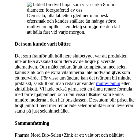
Den släta, lilla tabletten gled ner utan besk
eftersmak och kändes snällare än många större
multivitaminpiller – en detalj som gjorde den lätt
att hålla fast vid varje morgon.
Det som kunde varit bättre
Det som framför allt höll nere slutbetyget var att produkten
inte är lika avskalad som flera av de högre placerade
alternativen. Om målet enbart är att komplettera med selen
känns zink och de extra vitaminerna inte nödvändigtvis som
ett mervärde. För vissa användare kan det tvärtom bli mindre
praktiskt, särskilt om man redan använder
multivitamin
eller
zinktillskott. Vi hade också gärna sett en ännu renare formula
med färre hjälpämnen och utan vissa tillsatser som känns
mindre moderna i den här prisklassen. Dessutom blir priset lite
högt jämfört med mer renodlade selenprodukter som levererar
starkt på just seleninnehållet.
Sammanfattning
Pharma Nord Bio-Selen+Zink är ett välgjort och pålitligt