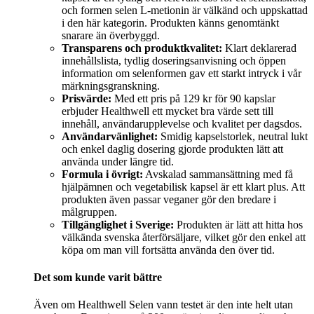
och formen selen L-metionin är välkänd och uppskattad
i den här kategorin. Produkten känns genomtänkt
snarare än överbyggd.
Transparens och produktkvalitet:
Klart deklarerad
innehållslista, tydlig doseringsanvisning och öppen
information om selenformen gav ett starkt intryck i vår
märkningsgranskning.
Prisvärde:
Med ett pris på 129 kr för 90 kapslar
erbjuder Healthwell ett mycket bra värde sett till
innehåll, användarupplevelse och kvalitet per dagsdos.
Användarvänlighet:
Smidig kapselstorlek, neutral lukt
och enkel daglig dosering gjorde produkten lätt att
använda under längre tid.
Formula i övrigt:
Avskalad sammansättning med få
hjälpämnen och vegetabilisk kapsel är ett klart plus. Att
produkten även passar veganer gör den bredare i
målgruppen.
Tillgänglighet i Sverige:
Produkten är lätt att hitta hos
välkända svenska återförsäljare, vilket gör den enkel att
köpa om man vill fortsätta använda den över tid.
Det som kunde varit bättre
Även om Healthwell Selen vann testet är den inte helt utan