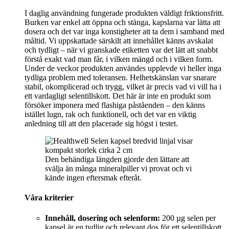
I daglig användning fungerade produkten väldigt friktionsfritt.
Burken var enkel att öppna och stänga, kapslarna var lätta att
dosera och det var inga konstigheter att ta dem i samband med
måltid. Vi uppskattade särskilt att innehållet känns avskalat
och tydligt – när vi granskade etiketten var det lätt att snabbt
förstå exakt vad man får, i vilken mängd och i vilken form.
Under de veckor produkten användes upplevde vi heller inga
tydliga problem med toleransen. Helhetskänslan var snarare
stabil, okomplicerad och trygg, vilket är precis vad vi vill ha i
ett vardagligt selentillskott. Det här är inte en produkt som
försöker imponera med flashiga påståenden – den känns
istället lugn, rak och funktionell, och det var en viktig
anledning till att den placerade sig högst i testet.
Den behändiga längden gjorde den lättare att
svälja än många mineralpiller vi provat och vi
kände ingen eftersmak efteråt.
Våra kriterier
Innehåll, dosering och selenform:
200 µg selen per
kapsel är en tydlig och relevant dos för ett selentillskott,