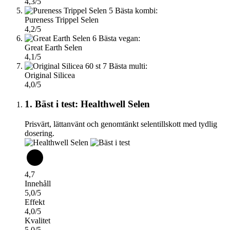
4,3/5
5
Bästa kombi:
Pureness Trippel Selen
4,2/5
6
Bästa vegan:
Great Earth Selen
4,1/5
7
Bästa multi:
Original Silicea
4,0/5
1. Bäst i test: Healthwell Selen
Prisvärt, lättanvänt och genomtänkt selentillskott med tydlig
dosering.
4,7
Innehåll
5,0/5
Effekt
4,0/5
Kvalitet
5,0/5