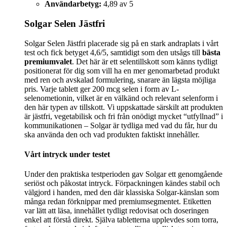
Användarbetyg:
4,89 av 5
Solgar Selen Jästfri
Solgar Selen Jästfri placerade sig på en stark andraplats i vårt
test och fick betyget 4,6/5, samtidigt som den utsågs till
bästa
premiumvalet
. Det här är ett selentillskott som känns tydligt
positionerat för dig som vill ha en mer genomarbetad produkt
med ren och avskalad formulering, snarare än lägsta möjliga
pris. Varje tablett ger 200 mcg selen i form av L-
selenometionin, vilket är en välkänd och relevant selenform i
den här typen av tillskott. Vi uppskattade särskilt att produkten
är jästfri, vegetabilisk och fri från onödigt mycket “utfyllnad” i
kommunikationen – Solgar är tydliga med vad du får, hur du
ska använda den och vad produkten faktiskt innehåller.
Vårt intryck under testet
Under den praktiska testperioden gav Solgar ett genomgående
seriöst och påkostat intryck. Förpackningen kändes stabil och
välgjord i handen, med den där klassiska Solgar-känslan som
många redan förknippar med premiumsegmentet. Etiketten
var lätt att läsa, innehållet tydligt redovisat och doseringen
enkel att förstå direkt. Själva tabletterna upplevdes som torra,