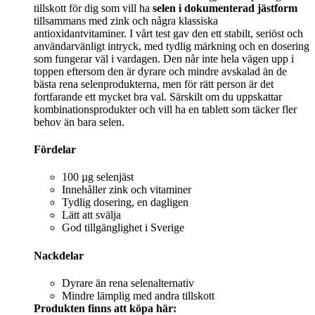
tillskott för dig som vill ha
selen i dokumenterad jästform
tillsammans med zink och några klassiska
antioxidantvitaminer. I vårt test gav den ett stabilt, seriöst och
användarvänligt intryck, med tydlig märkning och en dosering
som fungerar väl i vardagen. Den når inte hela vägen upp i
toppen eftersom den är dyrare och mindre avskalad än de
bästa rena selenprodukterna, men för rätt person är det
fortfarande ett mycket bra val. Särskilt om du uppskattar
kombinationsprodukter och vill ha en tablett som täcker fler
behov än bara selen.
Fördelar
100 µg selenjäst
Innehåller zink och vitaminer
Tydlig dosering, en dagligen
Lätt att svälja
God tillgänglighet i Sverige
Nackdelar
Dyrare än rena selenalternativ
Mindre lämplig med andra tillskott
Produkten finns att köpa här: