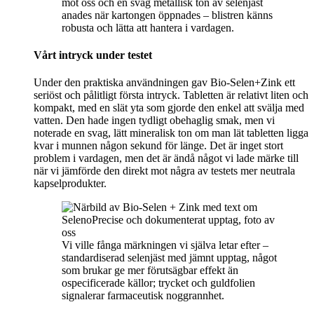
mot oss och en svag metallisk ton av selenjäst
anades när kartongen öppnades – blistren känns
robusta och lätta att hantera i vardagen.
Vårt intryck under testet
Under den praktiska användningen gav Bio-Selen+Zink ett
seriöst och pålitligt första intryck. Tabletten är relativt liten och
kompakt, med en slät yta som gjorde den enkel att svälja med
vatten. Den hade ingen tydligt obehaglig smak, men vi
noterade en svag, lätt mineralisk ton om man lät tabletten ligga
kvar i munnen någon sekund för länge. Det är inget stort
problem i vardagen, men det är ändå något vi lade märke till
när vi jämförde den direkt mot några av testets mer neutrala
kapselprodukter.
Vi ville fånga märkningen vi själva letar efter –
standardiserad selenjäst med jämnt upptag, något
som brukar ge mer förutsägbar effekt än
ospecificerade källor; trycket och guldfolien
signalerar farmaceutisk noggrannhet.