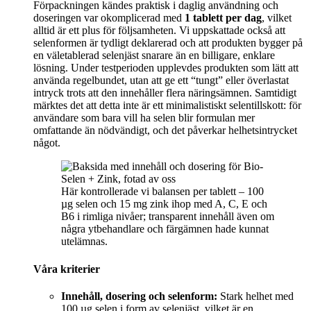
Förpackningen kändes praktisk i daglig användning och
doseringen var okomplicerad med
1 tablett per dag
, vilket
alltid är ett plus för följsamheten. Vi uppskattade också att
selenformen är tydligt deklarerad och att produkten bygger på
en väletablerad selenjäst snarare än en billigare, enklare
lösning. Under testperioden upplevdes produkten som lätt att
använda regelbundet, utan att ge ett “tungt” eller överlastat
intryck trots att den innehåller flera näringsämnen. Samtidigt
märktes det att detta inte är ett minimalistiskt selentillskott: för
användare som bara vill ha selen blir formulan mer
omfattande än nödvändigt, och det påverkar helhetsintrycket
något.
Här kontrollerade vi balansen per tablett – 100
µg selen och 15 mg zink ihop med A, C, E och
B6 i rimliga nivåer; transparent innehåll även om
några ytbehandlare och färgämnen hade kunnat
utelämnas.
Våra kriterier
Innehåll, dosering och selenform:
Stark helhet med
100 µg selen i form av selenjäst, vilket är en