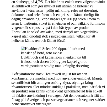
ett slutbetyg på 4,7/5. Det här är ett enkelt men välgenomtänkt
selentillskott som gör mycket rätt utifrån de kriterier vi
använder i våra tester: tydlig märkning, relevant dosering,
dokumenterad selenform och ett pris som känns rimligt för
daglig användning. Varje kapsel ger 200 µg selen i form av
selen L-metionin, vilket är en etablerad och välkänd form som
vi generellt ser positivt på i den här typen av produkt.
Formulan är också avskalad, med rismjöl och vegetabilisk
kapsel utan onödigt stök i ingredienslistan, vilket gör att
helheten känns ren och lätt att förstå.
Luktfri och slät kapsel som vi enkelt tog till
frukost, och dosen 200 µg per kapsel gjorde
vardagsrutinen smidig utan krånglig dosering.
I vår jämförelse stack Healthwell ut just för att den
kombinerar bra innehåll med hög användarvänlighet. Många
selentillskott blir antingen onödigt dyra, otydliga kring
råvaruformen eller mindre smidiga i praktiken, men här fick vi
en produkt som känns konsekvent genomarbetad från etikett
till faktisk användning i vardagen. Att den dessutom är lätt att
få tag på i Sverige och passar vegetarianer och veganer stärker
helhetsintrycket ytterligare.