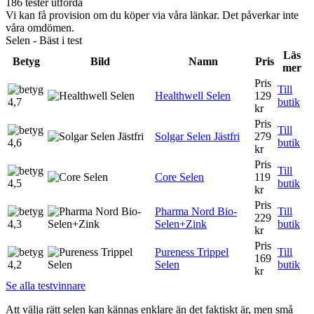
186 tester utförda
Vi kan få provision om du köper via våra länkar. Det påverkar inte
våra omdömen.
Selen - Bäst i test
Läs
Betyg
Bild
Namn
Pris
mer
Pris
Till
Healthwell Selen
129
4,7
butik
kr
Pris
Till
Solgar Selen Jästfri
279
4,6
butik
kr
Pris
Till
Core Selen
119
4,5
butik
kr
Pris
Pharma Nord Bio-
Till
229
4,3
Selen+Zink
butik
kr
Pris
Pureness Trippel
Till
169
4,2
Selen
butik
kr
Se alla testvinnare
Att välja rätt selen kan kännas enklare än det faktiskt är, men små