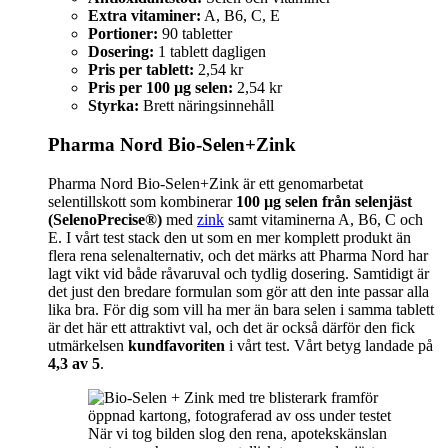
Extra vitaminer:
A, B6, C, E
Portioner:
90 tabletter
Dosering:
1 tablett dagligen
Pris per tablett:
2,54 kr
Pris per 100 µg selen:
2,54 kr
Styrka:
Brett näringsinnehåll
Pharma Nord Bio-Selen+Zink
Pharma Nord Bio-Selen+Zink är ett genomarbetat
selentillskott som kombinerar
100 µg selen från selenjäst
(SelenoPrecise®)
med
zink
samt vitaminerna A, B6, C och
E. I vårt test stack den ut som en mer komplett produkt än
flera rena selenalternativ, och det märks att Pharma Nord har
lagt vikt vid både råvaruval och tydlig dosering. Samtidigt är
det just den bredare formulan som gör att den inte passar alla
lika bra. För dig som vill ha mer än bara selen i samma tablett
är det här ett attraktivt val, och det är också därför den fick
utmärkelsen
kundfavoriten
i vårt test. Vårt betyg landade på
4,3 av 5
.
När vi tog bilden slog den rena, apotekskänslan