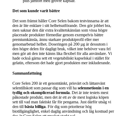
plus jämfört med grövre kapslar.
Det som kunde varit bättre
Det som främst håller Core Selen bakom testvinnarna är att
den är lite enklare i sitt helhetsutförande. Den gör jobbet bra,
men saknar den där extra kvalitetskänslan som vissa högre
placerade produkter förmedlar genom exempelvis bättre
premiumkänsla, ännu starkare produktprofil eller mer
genomarbetad helhet. Doseringen på 200 µg är dessutom i
den högre delen för dagligt bruk, vilket inte behöver vara fel
men gör att den inte känns lika flexibel för alla användare. Vi
hade också gärna sett ett vegetabiliskt kapselskal i stället för
gelatin, eftersom det hade gjort produkten mer inkluderande.
Sammanfattning
Core Selen 200 är ett genomtänkt, prisvärt och lättanvänt
selentillskott som passar dig som vill ha
selenmetionin i en
tydlig och okomplicerad formula
. Det är inte testets mest
påkostade produkt, men det är ett av de mest logiska köpen
sett till vad man faktiskt får för pengarna. Just därför utsåg vi
den till
bästa billiga
. För dig som prioriterar hög
biotillgänglighet, enkel daglig användning och låg kostnad per
dos är Core Selen ett mycket starkt val.