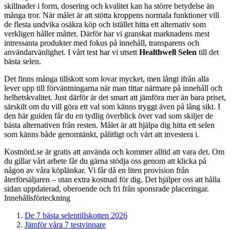
skillnader i form, dosering och kvalitet kan ha större betydelse än
många tror. När målet är att stötta kroppens normala funktioner vill
de flesta undvika osäkra köp och istället hitta ett alternativ som
verkligen håller måttet. Därför har vi granskat marknadens mest
intressanta produkter med fokus på innehåll, transparens och
användarvänlighet. I vårt test har vi utsett
Healthwell Selen
till det
bästa selen.
Det finns många tillskott som lovar mycket, men långt ifrån alla
lever upp till förväntningarna när man tittar närmare på innehåll och
helhetskvalitet. Just därför är det smart att jämföra mer än bara priset,
särskilt om du vill göra ett val som känns tryggt även på lång sikt. I
den här guiden får du en tydlig överblick över vad som skiljer de
bästa alternativen från resten. Målet är att hjälpa dig hitta ett selen
som känns både genomtänkt, pålitligt och värt att investera i.
Kostnörd.se är gratis att använda och kommer alltid att vara det. Om
du gillar vårt arbete får du gärna stödja oss genom att klicka på
någon av våra köplänkar. Vi får då en liten provision från
återförsäljaren – utan extra kostnad för dig. Det hjälper oss att hålla
sidan uppdaterad, oberoende och fri från sponsrade placeringar.
Innehållsförteckning
De 7 bästa selentillskotten 2026
Jämför våra 7 testvinnare