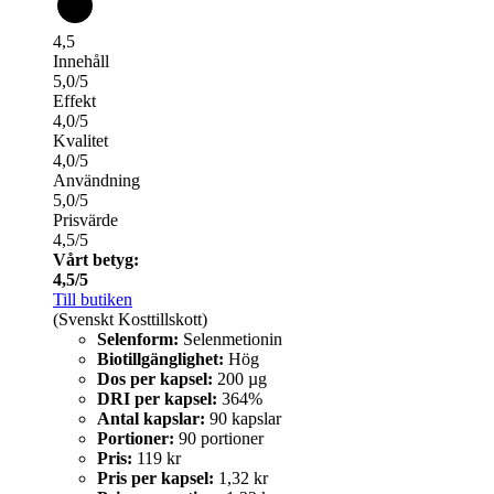
4,5
Innehåll
5,0/5
Effekt
4,0/5
Kvalitet
4,0/5
Användning
5,0/5
Prisvärde
4,5/5
Vårt betyg:
4,5/5
Till butiken
(Svenskt Kosttillskott)
Selenform:
Selenmetionin
Biotillgänglighet:
Hög
Dos per kapsel:
200 µg
DRI per kapsel:
364%
Antal kapslar:
90 kapslar
Portioner:
90 portioner
Pris:
119 kr
Pris per kapsel:
1,32 kr