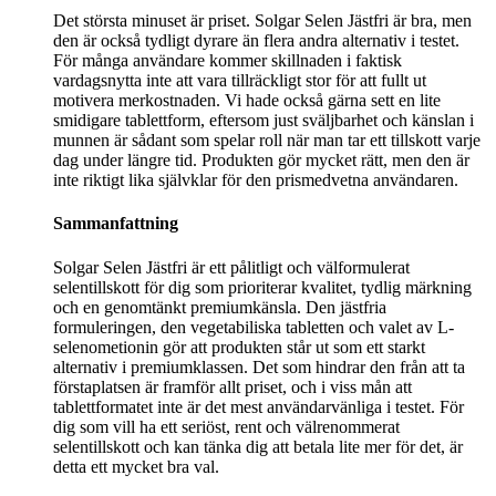
Det största minuset är priset. Solgar Selen Jästfri är bra, men
den är också tydligt dyrare än flera andra alternativ i testet.
För många användare kommer skillnaden i faktisk
vardagsnytta inte att vara tillräckligt stor för att fullt ut
motivera merkostnaden. Vi hade också gärna sett en lite
smidigare tablettform, eftersom just sväljbarhet och känslan i
munnen är sådant som spelar roll när man tar ett tillskott varje
dag under längre tid. Produkten gör mycket rätt, men den är
inte riktigt lika självklar för den prismedvetna användaren.
Sammanfattning
Solgar Selen Jästfri är ett pålitligt och välformulerat
selentillskott för dig som prioriterar kvalitet, tydlig märkning
och en genomtänkt premiumkänsla. Den jästfria
formuleringen, den vegetabiliska tabletten och valet av L-
selenometionin gör att produkten står ut som ett starkt
alternativ i premiumklassen. Det som hindrar den från att ta
förstaplatsen är framför allt priset, och i viss mån att
tablettformatet inte är det mest användarvänliga i testet. För
dig som vill ha ett seriöst, rent och välrenommerat
selentillskott och kan tänka dig att betala lite mer för det, är
detta ett mycket bra val.