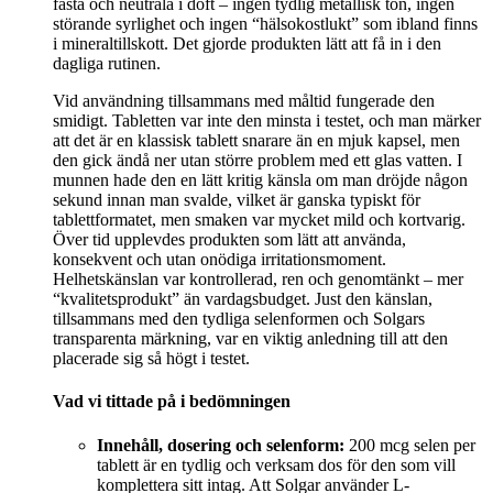
fasta och neutrala i doft – ingen tydlig metallisk ton, ingen
störande syrlighet och ingen “hälsokostlukt” som ibland finns
i mineraltillskott. Det gjorde produkten lätt att få in i den
dagliga rutinen.
Vid användning tillsammans med måltid fungerade den
smidigt. Tabletten var inte den minsta i testet, och man märker
att det är en klassisk tablett snarare än en mjuk kapsel, men
den gick ändå ner utan större problem med ett glas vatten. I
munnen hade den en lätt kritig känsla om man dröjde någon
sekund innan man svalde, vilket är ganska typiskt för
tablettformatet, men smaken var mycket mild och kortvarig.
Över tid upplevdes produkten som lätt att använda,
konsekvent och utan onödiga irritationsmoment.
Helhetskänslan var kontrollerad, ren och genomtänkt – mer
“kvalitetsprodukt” än vardagsbudget. Just den känslan,
tillsammans med den tydliga selenformen och Solgars
transparenta märkning, var en viktig anledning till att den
placerade sig så högt i testet.
Vad vi tittade på i bedömningen
Innehåll, dosering och selenform:
200 mcg selen per
tablett är en tydlig och verksam dos för den som vill
komplettera sitt intag. Att Solgar använder L-