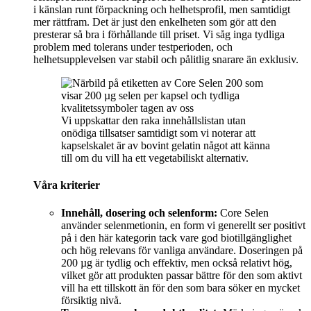
i känslan runt förpackning och helhetsprofil, men samtidigt
mer rättfram. Det är just den enkelheten som gör att den
presterar så bra i förhållande till priset. Vi såg inga tydliga
problem med tolerans under testperioden, och
helhetsupplevelsen var stabil och pålitlig snarare än exklusiv.
Vi uppskattar den raka innehållslistan utan
onödiga tillsatser samtidigt som vi noterar att
kapselskalet är av bovint gelatin något att känna
till om du vill ha ett vegetabiliskt alternativ.
Våra kriterier
Innehåll, dosering och selenform:
Core Selen
använder selenmetionin, en form vi generellt ser positivt
på i den här kategorin tack vare god biotillgänglighet
och hög relevans för vanliga användare. Doseringen på
200 µg är tydlig och effektiv, men också relativt hög,
vilket gör att produkten passar bättre för den som aktivt
vill ha ett tillskott än för den som bara söker en mycket
försiktig nivå.