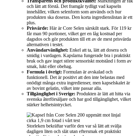
Transparens och produktkvalitet:
Märkningen är rak
och lätt att förstå. Det framgår tydligt vad kapseln
innehåller, vilken selenform som används och hur
produkten ska doseras. Den korta ingredienslistan är ett
plus.
Prisvärde:
Här är Core Selen särskilt stark. För 119 kr
får man 90 portioner, vilket ger en låg kostnad per
dagsdos och gör produkten till ett av de mest prisvärda
alternativen i testet.
Användarvänlighet:
Enkel att ta, lätt att dosera och
smidig i vardagen. Kapslarna fungerade bra i praktiskt
bruk och gav inget större sensoriskt motstånd i form av
smak, lukt eller obehag.
Formula i övrigt:
Formulan är avskalad och
funktionell. Det är positivt att den inte belastas med
onödigt många extra ingredienser, men kapselskalet är
av bovint gelatin, vilket inte passar alla.
Tillgänglighet i Sverige:
Produkten är lätt att hitta via
svenska återförsäljare och har god tillgänglighet, vilket
stärker helhetsintrycket.
Storleken bekräftar varför den var så lätt att svälja
dagligen liten och slät utan eftersmak ett praktiskt