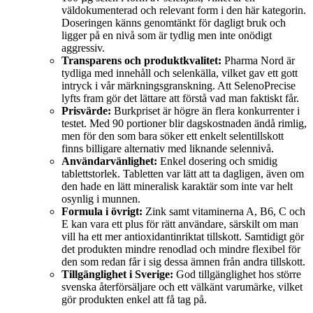
väldokumenterad och relevant form i den här kategorin.
Doseringen känns genomtänkt för dagligt bruk och
ligger på en nivå som är tydlig men inte onödigt
aggressiv.
Transparens och produktkvalitet:
Pharma Nord är
tydliga med innehåll och selenkälla, vilket gav ett gott
intryck i vår märkningsgranskning. Att SelenoPrecise
lyfts fram gör det lättare att förstå vad man faktiskt får.
Prisvärde:
Burkpriset är högre än flera konkurrenter i
testet. Med 90 portioner blir dagskostnaden ändå rimlig,
men för den som bara söker ett enkelt selentillskott
finns billigare alternativ med liknande selennivå.
Användarvänlighet:
Enkel dosering och smidig
tablettstorlek. Tabletten var lätt att ta dagligen, även om
den hade en lätt mineralisk karaktär som inte var helt
osynlig i munnen.
Formula i övrigt:
Zink samt vitaminerna A, B6, C och
E kan vara ett plus för rätt användare, särskilt om man
vill ha ett mer antioxidantinriktat tillskott. Samtidigt gör
det produkten mindre renodlad och mindre flexibel för
den som redan får i sig dessa ämnen från andra tillskott.
Tillgänglighet i Sverige:
God tillgänglighet hos större
svenska återförsäljare och ett välkänt varumärke, vilket
gör produkten enkel att få tag på.