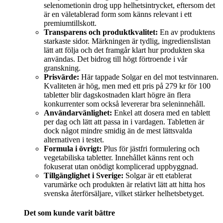
selenometionin drog upp helhetsintrycket, eftersom det
är en väletablerad form som känns relevant i ett
premiumtillskott.
Transparens och produktkvalitet:
En av produktens
starkaste sidor. Märkningen är tydlig, ingredienslistan
lätt att följa och det framgår klart hur produkten ska
användas. Det bidrog till högt förtroende i vår
granskning.
Prisvärde:
Här tappade Solgar en del mot testvinnaren.
Kvaliteten är hög, men med ett pris på 279 kr för 100
tabletter blir dagskostnaden klart högre än flera
konkurrenter som också levererar bra seleninnehåll.
Användarvänlighet:
Enkel att dosera med en tablett
per dag och lätt att passa in i vardagen. Tabletten är
dock något mindre smidig än de mest lättsvalda
alternativen i testet.
Formula i övrigt:
Plus för jästfri formulering och
vegetabiliska tabletter. Innehållet känns rent och
fokuserat utan onödigt komplicerad uppbyggnad.
Tillgänglighet i Sverige:
Solgar är ett etablerat
varumärke och produkten är relativt lätt att hitta hos
svenska återförsäljare, vilket stärker helhetsbetyget.
Det som kunde varit bättre