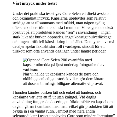
Vårt intryck under testet
Under det praktiska testet gav Core Selen ett direkt avskalat
och okrångligt intryck. Kapslarna upplevdes som relativt
smidiga att ta tillsammans med måltid, utan någon tydlig
eftersmak eller störande känsla i munnen. Vi reagerade också
positivt på att produkten kändes “ren” i användning – ingen
stark lukt när burken öppnades, inget konstigt pulverläckage
och ingen artificiell känsla kring innehållet. Den typen av små
detaljer spelar faktiskt stor roll i vardagen, särskilt för ett
tillskott som ofta används dagligen under längre perioder.
När vi hällde ut kapslarna kändes de torra och
oklibbiga enhetliga i storlek vilket gör dem lättare
att dosera än många billigare alternativ vi provat.
I handen kändes burken lätt och enkel att hantera, och
kapslarna var lätta att få ut utan krångel. Vid daglig
användning fungerade doseringen friktionsfritt: en kapsel om
dagen, gärna i samband med mat, vilket gör produkten lätt att
bygga in i en vanlig rutin. Jämfört med flera andra
selenprodukter i testet upplevdes Core som mindre “premium”