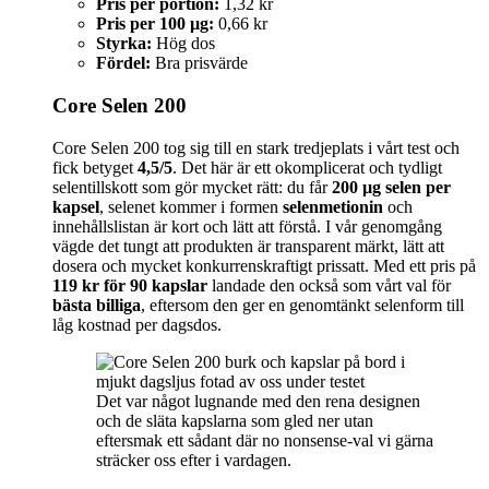
Pris per portion:
1,32 kr
Pris per 100 µg:
0,66 kr
Styrka:
Hög dos
Fördel:
Bra prisvärde
Core Selen 200
Core Selen 200 tog sig till en stark tredjeplats i vårt test och
fick betyget
4,5/5
. Det här är ett okomplicerat och tydligt
selentillskott som gör mycket rätt: du får
200 µg selen per
kapsel
, selenet kommer i formen
selenmetionin
och
innehållslistan är kort och lätt att förstå. I vår genomgång
vägde det tungt att produkten är transparent märkt, lätt att
dosera och mycket konkurrenskraftigt prissatt. Med ett pris på
119 kr för 90 kapslar
landade den också som vårt val för
bästa billiga
, eftersom den ger en genomtänkt selenform till
låg kostnad per dagsdos.
Det var något lugnande med den rena designen
och de släta kapslarna som gled ner utan
eftersmak ett sådant där no nonsense-val vi gärna
sträcker oss efter i vardagen.