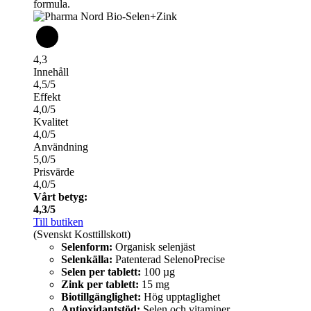
formula.
4,3
Innehåll
4,5/5
Effekt
4,0/5
Kvalitet
4,0/5
Användning
5,0/5
Prisvärde
4,0/5
Vårt betyg:
4,3/5
Till butiken
(Svenskt Kosttillskott)
Selenform:
Organisk selenjäst
Selenkälla:
Patenterad SelenoPrecise
Selen per tablett:
100 µg
Zink per tablett:
15 mg
Biotillgänglighet:
Hög upptaglighet
Antioxidantstöd:
Selen och vitaminer