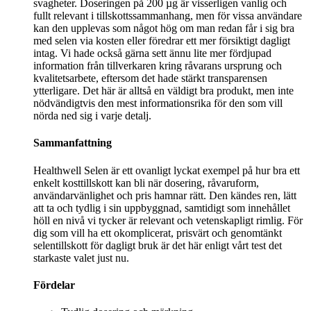
svagheter. Doseringen på 200 µg är visserligen vanlig och
fullt relevant i tillskottssammanhang, men för vissa användare
kan den upplevas som något hög om man redan får i sig bra
med selen via kosten eller föredrar ett mer försiktigt dagligt
intag. Vi hade också gärna sett ännu lite mer fördjupad
information från tillverkaren kring råvarans ursprung och
kvalitetsarbete, eftersom det hade stärkt transparensen
ytterligare. Det här är alltså en väldigt bra produkt, men inte
nödvändigtvis den mest informationsrika för den som vill
nörda ned sig i varje detalj.
Sammanfattning
Healthwell Selen är ett ovanligt lyckat exempel på hur bra ett
enkelt kosttillskott kan bli när dosering, råvaruform,
användarvänlighet och pris hamnar rätt. Den kändes ren, lätt
att ta och tydlig i sin uppbyggnad, samtidigt som innehållet
höll en nivå vi tycker är relevant och vetenskapligt rimlig. För
dig som vill ha ett okomplicerat, prisvärt och genomtänkt
selentillskott för dagligt bruk är det här enligt vårt test det
starkaste valet just nu.
Fördelar