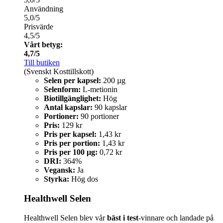
Användning
5,0/5
Prisvärde
4,5/5
Vårt betyg:
4,7/5
Till butiken
(Svenskt Kosttillskott)
Selen per kapsel:
200 µg
Selenform:
L-metionin
Biotillgänglighet:
Hög
Antal kapslar:
90 kapslar
Portioner:
90 portioner
Pris:
129 kr
Pris per kapsel:
1,43 kr
Pris per portion:
1,43 kr
Pris per 100 µg:
0,72 kr
DRI:
364%
Vegansk:
Ja
Styrka:
Hög dos
Healthwell Selen
Healthwell Selen blev vår
bäst i test
-vinnare och landade på