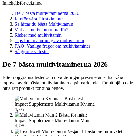
Innehållsförteckning
De 7 bästa multivitaminerna 2026
Jämför våra 7 testvinnare
Så hittar du bästa Multivitamin
Vad är multivitamin bra för?
Risker med multivitamin
Tips för användning av multivitamin
FAQ: Vanliga frågor om multivitaminer
Så gjorde vi testet
De 7 bästa multivitaminerna 2026
Efter noggranna tester och utvärderingar presenterar vi här våra
toppval av de bästa multivitaminerna på marknaden för att hjälpa dig
hitta rätt produkt för dina behov.
1
Bäst i test:
Impact Supplements Multivitamin Kvinna
4,7/5
2
Bästa för män:
Impact Supplements Multivitamin Man
4,7/5
3
Bästa premiumvalet: