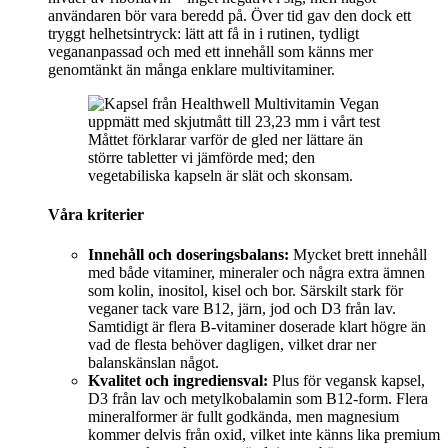
användaren bör vara beredd på. Över tid gav den dock ett
tryggt helhetsintryck: lätt att få in i rutinen, tydligt
vegananpassad och med ett innehåll som känns mer
genomtänkt än många enklare multivitaminer.
Måttet förklarar varför de gled ner lättare än
större tabletter vi jämförde med; den
vegetabiliska kapseln är slät och skonsam.
Våra kriterier
Innehåll och doseringsbalans:
Mycket brett innehåll
med både vitaminer, mineraler och några extra ämnen
som kolin, inositol, kisel och bor. Särskilt stark för
veganer tack vare B12, järn, jod och D3 från lav.
Samtidigt är flera B-vitaminer doserade klart högre än
vad de flesta behöver dagligen, vilket drar ner
balanskänslan något.
Kvalitet och ingrediensval:
Plus för vegansk kapsel,
D3 från lav och metylkobalamin som B12-form. Flera
mineralformer är fullt godkända, men magnesium
kommer delvis från oxid, vilket inte känns lika premium