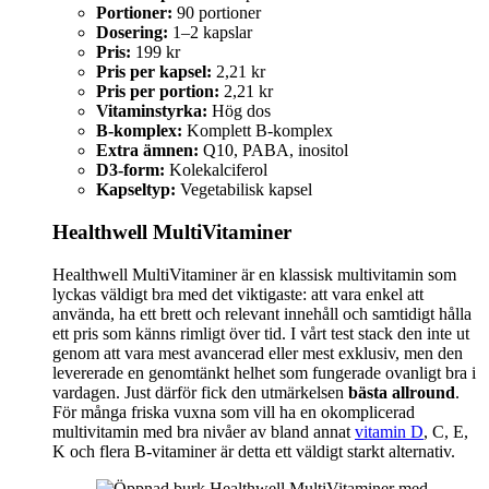
Portioner:
90 portioner
Dosering:
1–2 kapslar
Pris:
199 kr
Pris per kapsel:
2,21 kr
Pris per portion:
2,21 kr
Vitaminstyrka:
Hög dos
B-komplex:
Komplett B-komplex
Extra ämnen:
Q10, PABA, inositol
D3-form:
Kolekalciferol
Kapseltyp:
Vegetabilisk kapsel
Healthwell MultiVitaminer
Healthwell MultiVitaminer är en klassisk multivitamin som
lyckas väldigt bra med det viktigaste: att vara enkel att
använda, ha ett brett och relevant innehåll och samtidigt hålla
ett pris som känns rimligt över tid. I vårt test stack den inte ut
genom att vara mest avancerad eller mest exklusiv, men den
levererade en genomtänkt helhet som fungerade ovanligt bra i
vardagen. Just därför fick den utmärkelsen
bästa allround
.
För många friska vuxna som vill ha en okomplicerad
multivitamin med bra nivåer av bland annat
vitamin D
, C, E,
K och flera B-vitaminer är detta ett väldigt starkt alternativ.