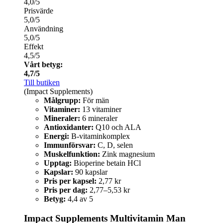
4,0/5
Prisvärde
5,0/5
Användning
5,0/5
Effekt
4,5/5
Vårt betyg:
4,7/5
Till butiken
(Impact Supplements)
Målgrupp:
För män
Vitaminer:
13 vitaminer
Mineraler:
6 mineraler
Antioxidanter:
Q10 och ALA
Energi:
B-vitaminkomplex
Immunförsvar:
C, D, selen
Muskelfunktion:
Zink magnesium
Upptag:
Bioperine betain HCl
Kapslar:
90 kapslar
Pris per kapsel:
2,77 kr
Pris per dag:
2,77–5,53 kr
Betyg:
4,4 av 5
Impact Supplements Multivitamin Man