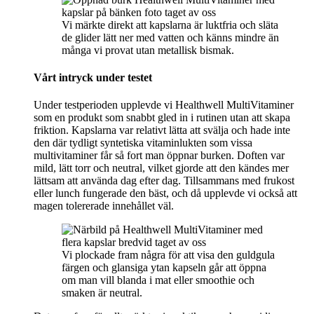
Vi märkte direkt att kapslarna är luktfria och släta
de glider lätt ner med vatten och känns mindre än
många vi provat utan metallisk bismak.
Vårt intryck under testet
Under testperioden upplevde vi Healthwell MultiVitaminer
som en produkt som snabbt gled in i rutinen utan att skapa
friktion. Kapslarna var relativt lätta att svälja och hade inte
den där tydligt syntetiska vitaminlukten som vissa
multivitaminer får så fort man öppnar burken. Doften var
mild, lätt torr och neutral, vilket gjorde att den kändes mer
lättsam att använda dag efter dag. Tillsammans med frukost
eller lunch fungerade den bäst, och då upplevde vi också att
magen tolererade innehållet väl.
Vi plockade fram några för att visa den guldgula
färgen och glansiga ytan kapseln går att öppna
om man vill blanda i mat eller smoothie och
smaken är neutral.