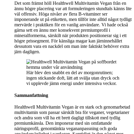
Det som främst höll Healthwell Multivitamin Vegan från en
ännu högre placering var att formuleringen stundtals känns lite
väl offensiv. Höga nivåer av flera B-vitaminer ser
imponerande ut på etiketten, men tillför inte alltid något tydligt
mervärde i praktiken för en vanlig användare. Vi hade också
gärna sett en ännu mer konsekvent premiumprofil i
mineralformerna, särskilt när produkten positionerar sig i ett
högre prissegment. För känsliga magar kan järninnehållet
dessutom vara en nackdel om man inte faktiskt behöver extra
järn dagligen.
Här blev den snabbt en del av morgonrutinen;
ingen stickande doft, lätt att svälja utan dryck och
vi upplevde jämn energi under intensiva veckor.
Sammanfattning
Healthwell Multivitamin Vegan är en stark och genomarbetad
multivitamin som passar särskilt bra för veganer, vegetarianer
och andra som vill ha ett brett dagligt tillskott med tydlig
premiumkänsla. Den imponerar med sin omfattande
näringsprofil, genomtänkta vegananpassning och goda
användarvänlighet i vardagen. Samtidigt är den något mer