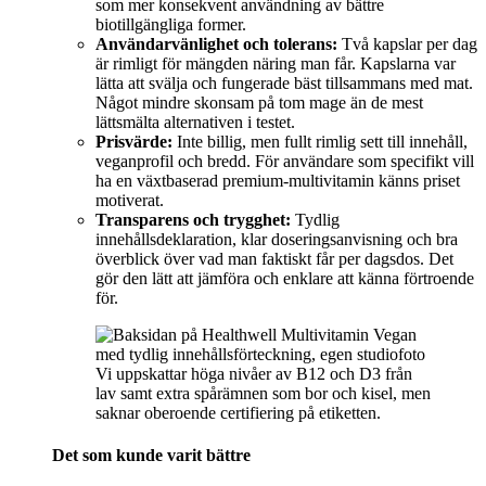
som mer konsekvent användning av bättre
biotillgängliga former.
Användarvänlighet och tolerans:
Två kapslar per dag
är rimligt för mängden näring man får. Kapslarna var
lätta att svälja och fungerade bäst tillsammans med mat.
Något mindre skonsam på tom mage än de mest
lättsmälta alternativen i testet.
Prisvärde:
Inte billig, men fullt rimlig sett till innehåll,
veganprofil och bredd. För användare som specifikt vill
ha en växtbaserad premium-multivitamin känns priset
motiverat.
Transparens och trygghet:
Tydlig
innehållsdeklaration, klar doseringsanvisning och bra
överblick över vad man faktiskt får per dagsdos. Det
gör den lätt att jämföra och enklare att känna förtroende
för.
Vi uppskattar höga nivåer av B12 och D3 från
lav samt extra spårämnen som bor och kisel, men
saknar oberoende certifiering på etiketten.
Det som kunde varit bättre