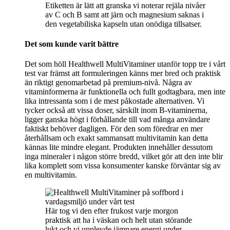
Etiketten är lätt att granska vi noterar rejäla nivåer
av C och B samt att järn och magnesium saknas i
den vegetabiliska kapseln utan onödiga tillsatser.
Det som kunde varit bättre
Det som höll Healthwell MultiVitaminer utanför topp tre i vårt
test var främst att formuleringen känns mer bred och praktisk
än riktigt genomarbetad på premium-nivå. Några av
vitaminformerna är funktionella och fullt godtagbara, men inte
lika intressanta som i de mest påkostade alternativen. Vi
tycker också att vissa doser, särskilt inom B-vitaminerna,
ligger ganska högt i förhållande till vad många användare
faktiskt behöver dagligen. För den som föredrar en mer
återhållsam och exakt sammansatt multivitamin kan detta
kännas lite mindre elegant. Produkten innehåller dessutom
inga mineraler i någon större bredd, vilket gör att den inte blir
lika komplett som vissa konsumenter kanske förväntar sig av
en multivitamin.
Här tog vi den efter frukost varje morgon
praktisk att ha i väskan och helt utan störande
lukt och vi upplevde jämnare energi under