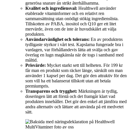
generösa snarare än strikt återhållsamma.
Kvalitet och ingrediensval:
Healthwell använder
etablerade vitaminformer och en relativt ren
sammansättning utan onödigt stökig ingredienslista.
Tillskotten av PABA, inositol och Q10 ger ett litet
mervärde, även om de inte är huvudskälet att välja
produkten.
Användarvänlighet och tolerans:
En av produktens
tydligaste styrkor i vårt test. Kapslarna fungerade bra i
vardagen, var förhållandevis lätta att svälja och gav
överlag en lugn magkänsla när de togs i samband med
måltid.
Prisvärde:
Mycket starkt sett till helheten. För 199 kr
får man en produkt som räcker länge, särskilt om man
använder 1 kapsel per dag. Det gör den attraktiv för den
som vill ha ett balanserat tillskott utan att betala
premiumpris.
Transparens och trygghet:
Märkningen är tydlig,
doseringen lätt att förstå och det framgår klart vad
produkten innehåller. Det gör den enkel att jämföra med
andra alternativ och lättare att använda på ett medvetet
sätt.