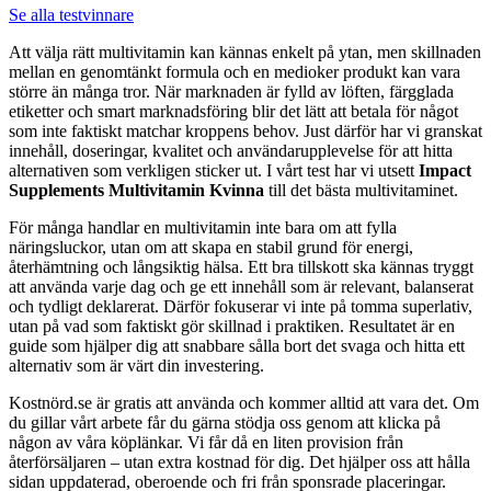
Se alla testvinnare
Att välja rätt multivitamin kan kännas enkelt på ytan, men skillnaden
mellan en genomtänkt formula och en medioker produkt kan vara
större än många tror. När marknaden är fylld av löften, färgglada
etiketter och smart marknadsföring blir det lätt att betala för något
som inte faktiskt matchar kroppens behov. Just därför har vi granskat
innehåll, doseringar, kvalitet och användarupplevelse för att hitta
alternativen som verkligen sticker ut. I vårt test har vi utsett
Impact
Supplements Multivitamin Kvinna
till det bästa multivitaminet.
För många handlar en multivitamin inte bara om att fylla
näringsluckor, utan om att skapa en stabil grund för energi,
återhämtning och långsiktig hälsa. Ett bra tillskott ska kännas tryggt
att använda varje dag och ge ett innehåll som är relevant, balanserat
och tydligt deklarerat. Därför fokuserar vi inte på tomma superlativ,
utan på vad som faktiskt gör skillnad i praktiken. Resultatet är en
guide som hjälper dig att snabbare sålla bort det svaga och hitta ett
alternativ som är värt din investering.
Kostnörd.se är gratis att använda och kommer alltid att vara det. Om
du gillar vårt arbete får du gärna stödja oss genom att klicka på
någon av våra köplänkar. Vi får då en liten provision från
återförsäljaren – utan extra kostnad för dig. Det hjälper oss att hålla
sidan uppdaterad, oberoende och fri från sponsrade placeringar.