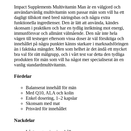
Impact Supplements Multivitamin Man är en välgjord och
användarvänlig multivitamin som passar män som vill ha ett
dagligt tillskott med bred näringsbas och några extra
funktionella ingredienser. Den är lätt att använda, kändes
skonsam i praktiken och har en tydlig inriktning mot energi,
immunförsvar och allmänt välmående. Den når inte hela
vägen till testseger eftersom vissa doser är väl försiktiga och
innehållet på några punkter känns starkare i marknadsföringen
än i faktiska mängder. Men som helhet är det ändå ett mycket
bra val för rätt målgrupp, och i vårt test var detta den tydliga
produkten för män som vill ha något mer specialiserat än en
vanlig standardmultivitamin.
Fördelar
Balanserat innehåll för män
Med Q10, ALA och kolin
Enkel dosering, 1–2 kapslar
Skonsam med mat
Prisvärd för innehållet
Nackdelar