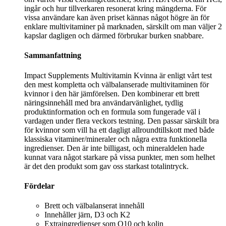
ingår och hur tillverkaren resonerat kring mängderna. För
vissa användare kan även priset kännas något högre än för
enklare multivitaminer på marknaden, särskilt om man väljer 2
kapslar dagligen och därmed förbrukar burken snabbare.
Sammanfattning
Impact Supplements Multivitamin Kvinna är enligt vårt test
den mest kompletta och välbalanserade multivitaminen för
kvinnor i den här jämförelsen. Den kombinerar ett brett
näringsinnehåll med bra användarvänlighet, tydlig
produktinformation och en formula som fungerade väl i
vardagen under flera veckors testning. Den passar särskilt bra
för kvinnor som vill ha ett dagligt allroundtillskott med både
klassiska vitaminer/mineraler och några extra funktionella
ingredienser. Den är inte billigast, och mineraldelen hade
kunnat vara något starkare på vissa punkter, men som helhet
är det den produkt som gav oss starkast totalintryck.
Fördelar
Brett och välbalanserat innehåll
Innehåller järn, D3 och K2
Extraingredienser som Q10 och kolin