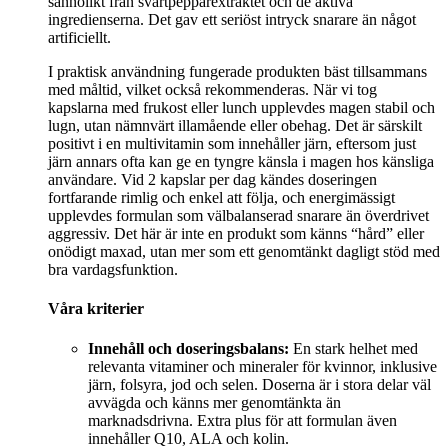
sannolikt från svartpepparextraktet och de aktiva
ingredienserna. Det gav ett seriöst intryck snarare än något
artificiellt.
I praktisk användning fungerade produkten bäst tillsammans
med måltid, vilket också rekommenderas. När vi tog
kapslarna med frukost eller lunch upplevdes magen stabil och
lugn, utan nämnvärt illamående eller obehag. Det är särskilt
positivt i en multivitamin som innehåller järn, eftersom just
järn annars ofta kan ge en tyngre känsla i magen hos känsliga
användare. Vid 2 kapslar per dag kändes doseringen
fortfarande rimlig och enkel att följa, och energimässigt
upplevdes formulan som välbalanserad snarare än överdrivet
aggressiv. Det här är inte en produkt som känns “hård” eller
onödigt maxad, utan mer som ett genomtänkt dagligt stöd med
bra vardagsfunktion.
Våra kriterier
Innehåll och doseringsbalans:
En stark helhet med
relevanta vitaminer och mineraler för kvinnor, inklusive
järn, folsyra, jod och selen. Doserna är i stora delar väl
avvägda och känns mer genomtänkta än
marknadsdrivna. Extra plus för att formulan även
innehåller Q10, ALA och kolin.