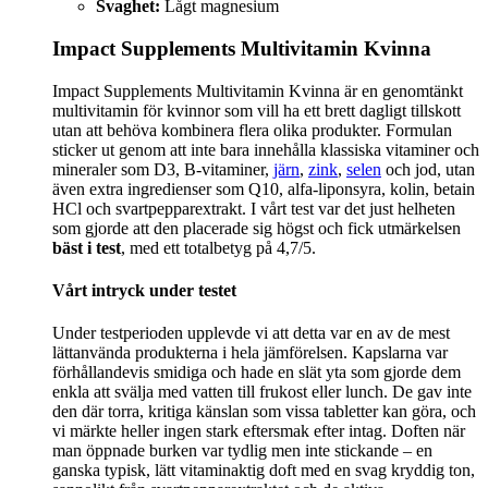
Svaghet:
Lågt magnesium
Impact Supplements Multivitamin Kvinna
Impact Supplements Multivitamin Kvinna är en genomtänkt
multivitamin för kvinnor som vill ha ett brett dagligt tillskott
utan att behöva kombinera flera olika produkter. Formulan
sticker ut genom att inte bara innehålla klassiska vitaminer och
mineraler som D3, B-vitaminer,
järn
,
zink
,
selen
och jod, utan
även extra ingredienser som Q10, alfa-liponsyra, kolin, betain
HCl och svartpepparextrakt. I vårt test var det just helheten
som gjorde att den placerade sig högst och fick utmärkelsen
bäst i test
, med ett totalbetyg på 4,7/5.
Vårt intryck under testet
Under testperioden upplevde vi att detta var en av de mest
lättanvända produkterna i hela jämförelsen. Kapslarna var
förhållandevis smidiga och hade en slät yta som gjorde dem
enkla att svälja med vatten till frukost eller lunch. De gav inte
den där torra, kritiga känslan som vissa tabletter kan göra, och
vi märkte heller ingen stark eftersmak efter intag. Doften när
man öppnade burken var tydlig men inte stickande – en
ganska typisk, lätt vitaminaktig doft med en svag kryddig ton,