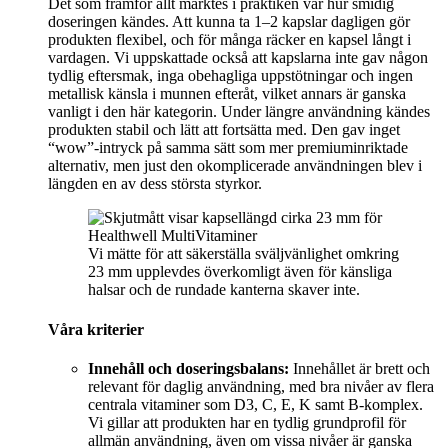
Det som framför allt märktes i praktiken var hur smidig
doseringen kändes. Att kunna ta 1–2 kapslar dagligen gör
produkten flexibel, och för många räcker en kapsel långt i
vardagen. Vi uppskattade också att kapslarna inte gav någon
tydlig eftersmak, inga obehagliga uppstötningar och ingen
metallisk känsla i munnen efteråt, vilket annars är ganska
vanligt i den här kategorin. Under längre användning kändes
produkten stabil och lätt att fortsätta med. Den gav inget
“wow”-intryck på samma sätt som mer premiuminriktade
alternativ, men just den okomplicerade användningen blev i
längden en av dess största styrkor.
Vi mätte för att säkerställa sväljvänlighet omkring
23 mm upplevdes överkomligt även för känsliga
halsar och de rundade kanterna skaver inte.
Våra kriterier
Innehåll och doseringsbalans:
Innehållet är brett och
relevant för daglig användning, med bra nivåer av flera
centrala vitaminer som D3, C, E, K samt B-komplex.
Vi gillar att produkten har en tydlig grundprofil för
allmän användning, även om vissa nivåer är ganska