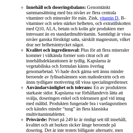
Innehåll och doseringsbalans:
Genomtänkt
sammansättning med bra nivåer av flera centrala
vitaminer och mineraler för män. Zink,
vitamin D
, B-
vitaminer och selen stärker helheten, och extratillskotten
med Q10, ALA, betain och kolin gör produkten mer
intressant än en standardmultivitamin. Samtidigt är vissa
nivåer ganska försiktigt satta, särskilt magnesium, vilket
drar ner helhetsintrycket något.
Kvalitet och ingrediensval:
Plus för att flera mineraler
kommer i välkända former som citrat och att
innehållsdeklarationen är tydlig. Kapslarna är
vegetabiliska och formulan känns överlag
genomarbetad. Vi hade dock gärna sett ännu mindre
beroende av fyllnadsämnen som maltodextrin och en
ännu tydligare motivering till vissa specialingredienser.
Användarvänlighet och tolerans:
En av produktens
starkaste sidor. Kapslarna var förhållandevis lätta att
svälja, doseringen enkel och toleransen god vid intag
med måltid. Produkten fungerade bra i vardagsrutinen
och kändes mindre “tung” än flera klassiska
multivitamintabletter.
Prisvärde:
Priset på 249 kr är rimligt sett till innehåll,
kvalitet och att burken räcker länge beroende på
dosering. Det är inte testets billigaste alternativ, men