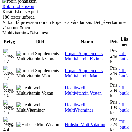
Robin Johansson
Kosttillskottsexpert
186 tester utförda
Vi kan få provision om du köper via våra länkar. Det påverkar inte
våra omdömen.
Multivitamin - Bäst i test
Läs
Betyg
Bild
Namn
Pris
mer
Pris
Impact Supplements
Till
249
Multivitamin Kvinna
butik
4,7
kr
Pris
Impact Supplements
Till
249
Multivitamin Man
butik
4,7
kr
Pris
Healthwell
Till
239
Multivitamin Vegan
butik
4,6
kr
Pris
Healthwell
Till
199
MultiVitaminer
butik
4,5
kr
Pris
Till
Holistic MultiVitamin
229
butik
4,4
kr