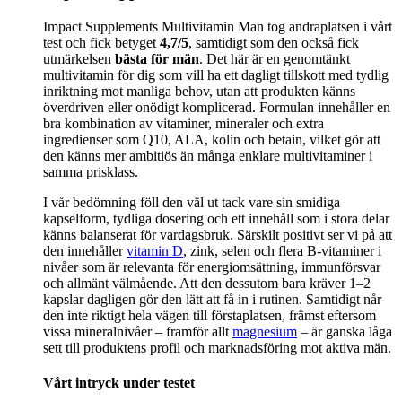
Impact Supplements Multivitamin Man tog andraplatsen i vårt
test och fick betyget
4,7/5
, samtidigt som den också fick
utmärkelsen
bästa för män
. Det här är en genomtänkt
multivitamin för dig som vill ha ett dagligt tillskott med tydlig
inriktning mot manliga behov, utan att produkten känns
överdriven eller onödigt komplicerad. Formulan innehåller en
bra kombination av vitaminer, mineraler och extra
ingredienser som Q10, ALA, kolin och betain, vilket gör att
den känns mer ambitiös än många enklare multivitaminer i
samma prisklass.
I vår bedömning föll den väl ut tack vare sin smidiga
kapselform, tydliga dosering och ett innehåll som i stora delar
känns balanserat för vardagsbruk. Särskilt positivt ser vi på att
den innehåller
vitamin D
, zink, selen och flera B-vitaminer i
nivåer som är relevanta för energiomsättning, immunförsvar
och allmänt välmående. Att den dessutom bara kräver 1–2
kapslar dagligen gör den lätt att få in i rutinen. Samtidigt når
den inte riktigt hela vägen till förstaplatsen, främst eftersom
vissa mineralnivåer – framför allt
magnesium
– är ganska låga
sett till produktens profil och marknadsföring mot aktiva män.
Vårt intryck under testet