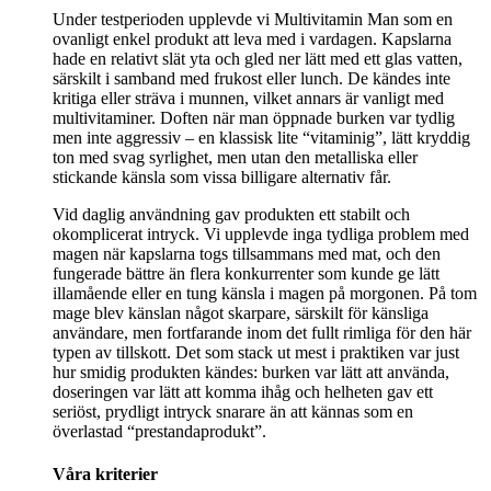
Under testperioden upplevde vi Multivitamin Man som en
ovanligt enkel produkt att leva med i vardagen. Kapslarna
hade en relativt slät yta och gled ner lätt med ett glas vatten,
särskilt i samband med frukost eller lunch. De kändes inte
kritiga eller sträva i munnen, vilket annars är vanligt med
multivitaminer. Doften när man öppnade burken var tydlig
men inte aggressiv – en klassisk lite “vitaminig”, lätt kryddig
ton med svag syrlighet, men utan den metalliska eller
stickande känsla som vissa billigare alternativ får.
Vid daglig användning gav produkten ett stabilt och
okomplicerat intryck. Vi upplevde inga tydliga problem med
magen när kapslarna togs tillsammans med mat, och den
fungerade bättre än flera konkurrenter som kunde ge lätt
illamående eller en tung känsla i magen på morgonen. På tom
mage blev känslan något skarpare, särskilt för känsliga
användare, men fortfarande inom det fullt rimliga för den här
typen av tillskott. Det som stack ut mest i praktiken var just
hur smidig produkten kändes: burken var lätt att använda,
doseringen var lätt att komma ihåg och helheten gav ett
seriöst, prydligt intryck snarare än att kännas som en
överlastad “prestandaprodukt”.
Våra kriterier