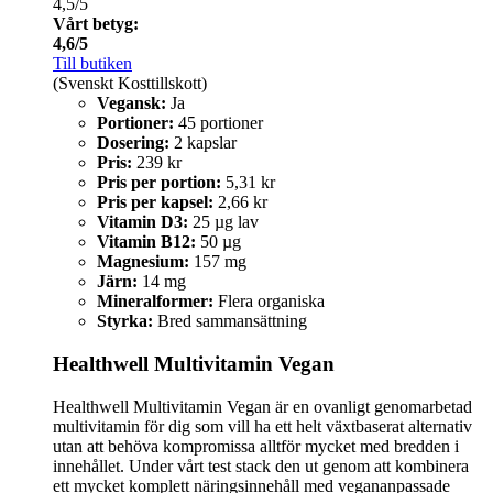
4,5/5
Vårt betyg:
4,6/5
Till butiken
(Svenskt Kosttillskott)
Vegansk:
Ja
Portioner:
45 portioner
Dosering:
2 kapslar
Pris:
239 kr
Pris per portion:
5,31 kr
Pris per kapsel:
2,66 kr
Vitamin D3:
25 µg lav
Vitamin B12:
50 µg
Magnesium:
157 mg
Järn:
14 mg
Mineralformer:
Flera organiska
Styrka:
Bred sammansättning
Healthwell Multivitamin Vegan
Healthwell Multivitamin Vegan är en ovanligt genomarbetad
multivitamin för dig som vill ha ett helt växtbaserat alternativ
utan att behöva kompromissa alltför mycket med bredden i
innehållet. Under vårt test stack den ut genom att kombinera
ett mycket komplett näringsinnehåll med vegananpassade