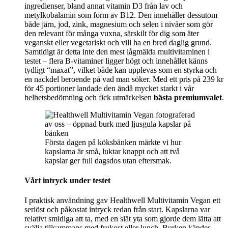
ingredienser, bland annat vitamin D3 från lav och
metylkobalamin som form av B12. Den innehåller dessutom
både järn, jod, zink, magnesium och selen i nivåer som gör
den relevant för många vuxna, särskilt för dig som äter
veganskt eller vegetariskt och vill ha en bred daglig grund.
Samtidigt är detta inte den mest lågmälda multivitaminen i
testet – flera B-vitaminer ligger högt och innehållet känns
tydligt “maxat”, vilket både kan upplevas som en styrka och
en nackdel beroende på vad man söker. Med ett pris på 239 kr
för 45 portioner landade den ändå mycket starkt i vår
helhetsbedömning och fick utmärkelsen
bästa premiumvalet
.
Första dagen på köksbänken märkte vi hur
kapslarna är små, luktar knappt och att två
kapslar ger full dagsdos utan eftersmak.
Vårt intryck under testet
I praktisk användning gav Healthwell Multivitamin Vegan ett
seriöst och påkostat intryck redan från start. Kapslarna var
relativt smidiga att ta, med en slät yta som gjorde dem lätta att
svälja tillsammans med frukost eller lunch. Burken kändes