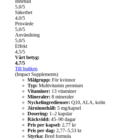
Innehåll
5,0/5
Säkerhet
4,0/5
Prisvärde
5,0/5
Användning
5,0/5
Effekt
4,5/5
Vårt betyg:
4,7/5
Till butiken
(Impact Supplements)
Målgrupp:
För kvinnor
Typ:
Multivitamin premium
Vitaminer:
13 vitaminer
Mineraler:
8 mineraler
Nyckelingredienser:
Q10, ALA, kolin
Järninnehåll:
5 mg/kapsel
Dosering:
1–2 kapslar
Räckvidd:
45–90 dagar
Pris per kapsel:
2,77 kr
Pris per dag:
2,77–5,53 kr
Styrka:
Bred formula