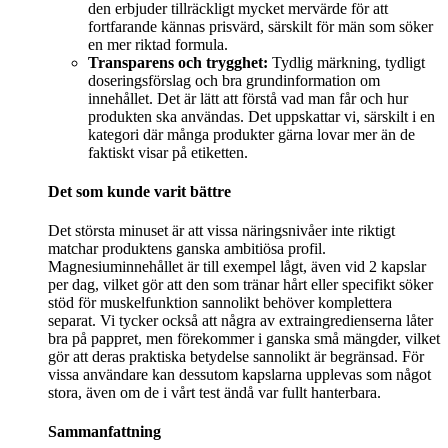
den erbjuder tillräckligt mycket mervärde för att
fortfarande kännas prisvärd, särskilt för män som söker
en mer riktad formula.
Transparens och trygghet:
Tydlig märkning, tydligt
doseringsförslag och bra grundinformation om
innehållet. Det är lätt att förstå vad man får och hur
produkten ska användas. Det uppskattar vi, särskilt i en
kategori där många produkter gärna lovar mer än de
faktiskt visar på etiketten.
Det som kunde varit bättre
Det största minuset är att vissa näringsnivåer inte riktigt
matchar produktens ganska ambitiösa profil.
Magnesiuminnehållet är till exempel lågt, även vid 2 kapslar
per dag, vilket gör att den som tränar hårt eller specifikt söker
stöd för muskelfunktion sannolikt behöver komplettera
separat. Vi tycker också att några av extraingredienserna låter
bra på pappret, men förekommer i ganska små mängder, vilket
gör att deras praktiska betydelse sannolikt är begränsad. För
vissa användare kan dessutom kapslarna upplevas som något
stora, även om de i vårt test ändå var fullt hanterbara.
Sammanfattning