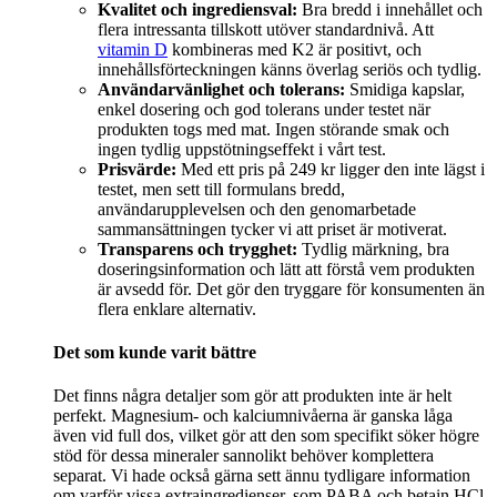
Kvalitet och ingrediensval:
Bra bredd i innehållet och
flera intressanta tillskott utöver standardnivå. Att
vitamin D
kombineras med K2 är positivt, och
innehållsförteckningen känns överlag seriös och tydlig.
Användarvänlighet och tolerans:
Smidiga kapslar,
enkel dosering och god tolerans under testet när
produkten togs med mat. Ingen störande smak och
ingen tydlig uppstötningseffekt i vårt test.
Prisvärde:
Med ett pris på 249 kr ligger den inte lägst i
testet, men sett till formulans bredd,
användarupplevelsen och den genomarbetade
sammansättningen tycker vi att priset är motiverat.
Transparens och trygghet:
Tydlig märkning, bra
doseringsinformation och lätt att förstå vem produkten
är avsedd för. Det gör den tryggare för konsumenten än
flera enklare alternativ.
Det som kunde varit bättre
Det finns några detaljer som gör att produkten inte är helt
perfekt. Magnesium- och kalciumnivåerna är ganska låga
även vid full dos, vilket gör att den som specifikt söker högre
stöd för dessa mineraler sannolikt behöver komplettera
separat. Vi hade också gärna sett ännu tydligare information
om varför vissa extraingredienser, som PABA och betain HCl,