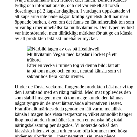
tydlig och informationsrik, och det var enkelt att förstå
doseringen på 2 kapslar dagligen. I vardagen uppskattade vi
att kapslarna inte hade någon kraftig syntetisk doft när man
öppnade burken, även om det fanns en lätt mineralisk ton som
är vanlig i mer innehållsrika multivitaminer. Den typen av lukt
var inte störande, men tillräckligt märkbar för att ge en känsla
av att produkten faktiskt innehåller mycket.
Efter en vecka i rutinen tog vi denna bild; lätt att
ta på tom mage och en ren, neutral känsla som vi
saknar hos flera konkurrenter.
Under de första veckorna fungerade produkten bäst när vi tog
den i samband med en riktig måltid. Med mat upplevdes den
som stabil i magen, men på tom mage kunde den kännas
något tyngre än de mest lättanvända alternativen i testet.
Framför allt märktes detta genom en lätt varm, metallisk
känsla i magen hos vissa testpersoner, vilket sannolikt hänger
ihop med att den innehåller järn och en ganska hög total
näringsbelastning per dagsdos. Vi noterade också den
klassiska intensivt gula urinen som ofta kommer med höga
nivåer av riboflavin – inget negativt i sig, men något