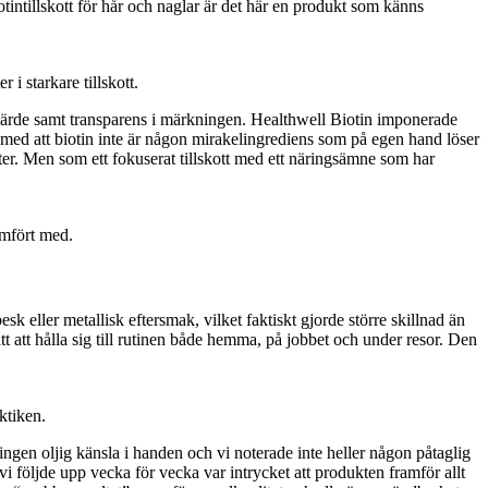
iotintillskott för hår och naglar är det här en produkt som känns
i starkare tillskott.
isvärde samt transparens i märkningen. Healthwell Biotin imponerade
g med att biotin inte är någon mirakelingrediens som på egen hand löser
ister. Men som ett fokuserat tillskott med ett näringsämne som har
ämfört med.
k eller metallisk eftersmak, vilket faktiskt gjorde större skillnad än
 att hålla sig till rutinen både hemma, på jobbet och under resor. Den
ktiken.
ngen oljig känsla i handen och vi noterade inte heller någon påtaglig
vi följde upp vecka för vecka var intrycket att produkten framför allt