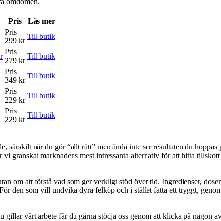
våra omdömen.
Pris
Läs mer
Pris
Till butik
299 kr
Pris
r
Till butik
279 kr
Pris
Till butik
349 kr
Pris
Till butik
229 kr
Pris
s
Till butik
229 kr
, särskilt när du gör “allt rätt” men ändå inte ser resultaten du hoppas 
 vi granskat marknadens mest intressanta alternativ för att hitta tillskott 
tan om att förstå vad som ger verkligt stöd över tid. Ingredienser, doser
. För den som vill undvika dyra felköp och i stället fatta ett tryggt, gen
 gillar vårt arbete får du gärna stödja oss genom att klicka på någon av 