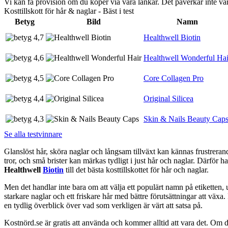
Vi kan få provision om du köper via våra länkar. Det påverkar inte 
Kosttillskott för hår & naglar - Bäst i test
Betyg
Bild
Namn
4,7
Healthwell Biotin
4,6
Healthwell Wonderful Hai
4,5
Core Collagen Pro
4,4
Original Silicea
4,3
Skin & Nails Beauty Cap
Se alla testvinnare
Glanslöst hår, sköra naglar och långsam tillväxt kan kännas frustrerande
tror, och små brister kan märkas tydligt i just hår och naglar. Därför har
Healthwell
Biotin
till det bästa kosttillskottet för hår och naglar.
Men det handlar inte bara om att välja ett populärt namn på etiketten, u
starkare naglar och ett friskare hår med bättre förutsättningar att växa
en tydlig överblick över vad som verkligen är värt att satsa på.
Kostnörd.se är gratis att använda och kommer alltid att vara det. Om du