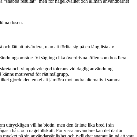
iska “snabba resultat”, men för nagelkvalitet och allmän användbarhet
edöma dosen.
ch lätt att utvärdera, utan att förlita sig på en lång lista av
vändningsområde. Vi såg inga lika överdrivna löften som hos flera
diskreta och vi upplevde god tolerans vid daglig användning.
då känns motiverad för rätt målgrupp.
vilket gjorde den enkel att jämföra mot andra alternativ i samma
m uttryckligen vill ha biotin, men den är inte lika bred i sin
ågas i hår- och nageltillskott. För vissa användare kan det därför
eva mycket på sin användarvänlighet och tydlighet snarare än på att vara