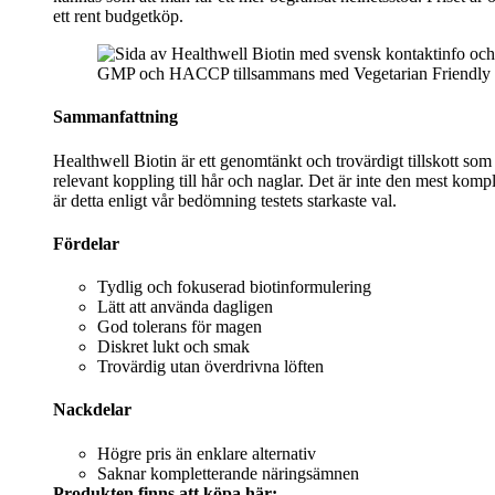
ett rent budgetköp.
GMP och HACCP tillsammans med Vegetarian Friendly signal
Sammanfattning
Healthwell Biotin är ett genomtänkt och trovärdigt tillskott som
relevant koppling till hår och naglar. Det är inte den mest kompl
är detta enligt vår bedömning testets starkaste val.
Fördelar
Tydlig och fokuserad biotinformulering
Lätt att använda dagligen
God tolerans för magen
Diskret lukt och smak
Trovärdig utan överdrivna löften
Nackdelar
Högre pris än enklare alternativ
Saknar kompletterande näringsämnen
Produkten finns att köpa här: