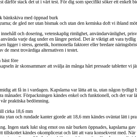
 därför stack det ut i vårt test. För dig som specifikt söker ett enkelt b
arna; de gled ner utan bismak och utan den kemiska doft vi ibland möter 
in innehåll och dosering, vetenskaplig rimlighet, användarvänlighet, pr
använda varje dag under en längre period. Det är viktigt att vara tydli
ken ligger i stress, genetik, hormonella faktorer eller bredare näringsbr
av de mest trovärdiga alternativen i testet.
apseln är skonsammare att svälja än många hårt pressade tabletter vi j
g att få in i vardagen. Kapslarna var lätta att ta, utan någon tydligt bes
ra månader. Förpackningen kändes enkel och funktionell, och det var lätt
i vår praktiska bedömning.
släta ytan och rundade kanter gjorde att 18,6 mm kändes oväntat lätt i pra
g. Ingen stark lukt slog emot oss när burken öppnades, kapslarna gav i
att tillskottet kändes okomplicerat och lätt att vara konsekvent med. När 