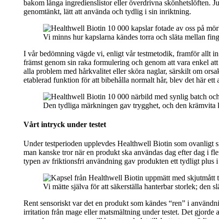
bakom långa ingredienslistor eller överdrivna skönhetslöften. Just
genomtänkt, lätt att använda och tydlig i sin inriktning.
Vi minns hur kapslarna kändes torra och släta mellan fingr
I vår bedömning vägde vi, enligt vår testmetodik, framför allt 
främst genom sin raka formulering och genom att vara enkel att 
alla problem med hårkvalitet eller sköra naglar, särskilt om orsa
etablerad funktion för att bibehålla normalt hår, blev det här ett 
Den tydliga märkningen gav trygghet, och den krämvita k
Vårt intryck under testet
Under testperioden upplevdes Healthwell Biotin som ovanligt smidi
man kanske tror när en produkt ska användas dag efter dag i fle
typen av friktionsfri användning gav produkten ett tydligt plus 
Vi mätte själva för att säkerställa hanterbar storlek; den 
Rent sensoriskt var det en produkt som kändes “ren” i användnin
irritation från mage eller matsmältning under testet. Det gjorde 