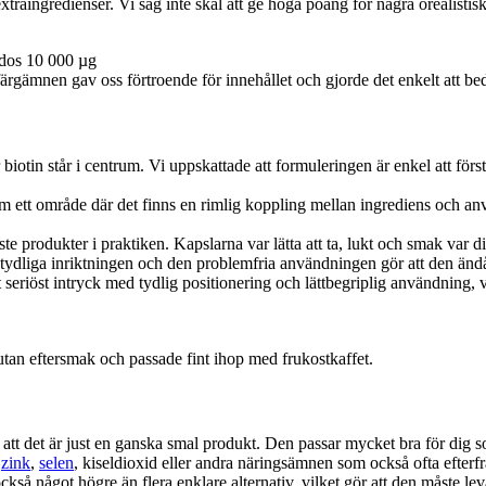
 extraingredienser. Vi såg inte skäl att ge höga poäng för några orealist
 färgämnen gav oss förtroende för innehållet och gjorde det enkelt att b
otin står i centrum. Vi uppskattade att formuleringen är enkel att förstå o
om ett område där det finns en rimlig koppling mellan ingrediens och an
te produkter i praktiken. Kapslarna var lätta att ta, lukt och smak var 
en tydliga inriktningen och den problemfria användningen gör att den än
seriöst intryck med tydlig positionering och lättbegriplig användning, 
tan eftersmak och passade fint ihop med frukostkaffet.
r att det är just en ganska smal produkt. Den passar mycket bra för dig so
l
zink
,
selen
, kiseldioxid eller andra näringsämnen som också ofta efterfr
också något högre än flera enklare alternativ, vilket gör att den måste l