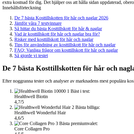
extra kostnad för dig. Det hjälper oss att hålla sidan uppdaterad, ober
Innehållsförteckning
De 7 bästa Kosttillskotten för hår och naglar 2026
Jämför våra 7 testvinnare
Så hittar du bästa Kosttillskott för hår & naglar
Vad är kosttillskott för hår och naglar bra för?
Risker med kosttillskott för hår och naglar
Tips för användning av kosttillskott för hår och naglar
FAQ: Vanliga frågor om kosttillskott för hår och naglar
Så gjorde vi testet
De 7 bästa Kosttillskotten för hår och nagl
Efter noggranna tester och analyser av marknadens mest populära kostt
1
Bäst i test:
Healthwell Biotin
4,7/5
2
Bästa billiga:
Healthwell Wonderful Hair
4,6/5
3
Bästa premiumvalet:
Core Collagen Pro