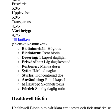
Prisvärde
5,0/5
Upplevelse
5,0/5
Transparens
4,5/5
Vårt betyg:
4,7/5
Till butiken
(Svenskt Kosttillskott)
Biotininnehåll:
Hög dos
Biotinform:
Rent biotin
Dosering:
1 kapsel dagligen
Prisvärdhet:
Låg dagskostnad
Portioner:
Många doser
Syfte:
Hår hud naglar
Styrka:
Koncentrerad dos
Användning:
Enkel kapsel
Målgrupp:
Skönhetsfokus
Fördel:
Smidig daglig rutin
Healthwell Biotin
Healthwell Biotin blev vår klara etta i testet och fick utmärkels