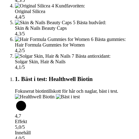
4,5/5
4
Kundfavoriten:
Original Silicea
4,4/5
5
Bästa hudvård:
Skin & Nails Beauty Caps
4,3/5
6
Bästa gummies:
Hair Formula Gummies for Women
4,2/5
7
Bästa antioxidant:
Solgar Skin, Hair & Nails
4,1/5
1. Bäst i test: Healthwell Biotin
Fokuserat biotintillskott för hår och naglar, bäst i test.
4,7
Effekt
5,0/5
Innehåll
4,0/5