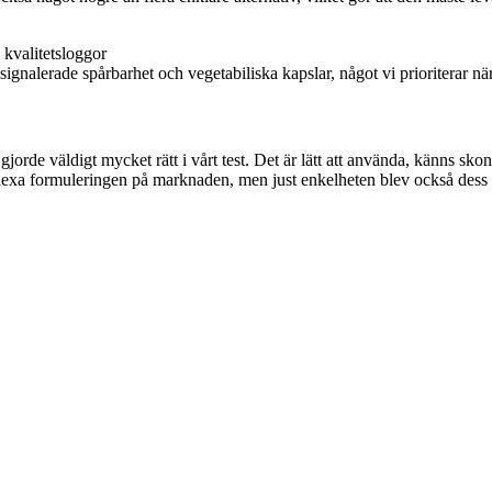
erade spårbarhet och vegetabiliska kapslar, något vi prioriterar när vi
 gjorde väldigt mycket rätt i vårt test. Det är lätt att använda, känns s
exa formuleringen på marknaden, men just enkelheten blev också dess förd