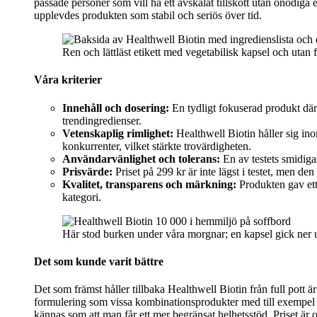
passade personer som vill ha ett avskalat tillskott utan onödiga
upplevdes produkten som stabil och seriös över tid.
Ren och lättläst etikett med vegetabilisk kapsel och utan
Våra kriterier
Innehåll och dosering:
En tydligt fokuserad produkt där bi
trendingredienser.
Vetenskaplig rimlighet:
Healthwell Biotin håller sig in
konkurrenter, vilket stärkte trovärdigheten.
Användarvänlighet och tolerans:
En av testets smidigas
Prisvärde:
Priset på 299 kr är inte lägst i testet, men d
Kvalitet, transparens och märkning:
Produkten gav ett 
kategori.
Här stod burken under våra morgnar; en kapsel gick ner u
Det som kunde varit bättre
Det som främst håller tillbaka Healthwell Biotin från full pott ä
formulering som vissa kombinationsprodukter med till exempe
kännas som att man får ett mer begränsat helhetsstöd. Priset är 