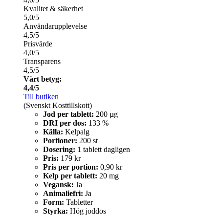
Kvalitet & säkerhet
5,0/5
Användarupplevelse
4,5/5
Prisvärde
4,0/5
Transparens
4,5/5
Vårt betyg:
4,4/5
Till butiken
(Svenskt Kosttillskott)
Jod per tablett:
200 µg
DRI per dos:
133 %
Källa:
Kelpalg
Portioner:
200 st
Dosering:
1 tablett dagligen
Pris:
179 kr
Pris per portion:
0,90 kr
Kelp per tablett:
20 mg
Vegansk:
Ja
Animaliefri:
Ja
Form:
Tabletter
Styrka:
Hög joddos