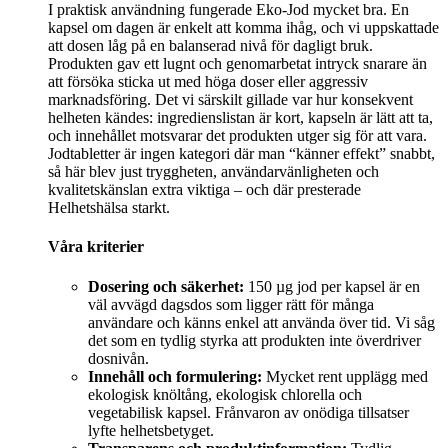
I praktisk användning fungerade Eko-Jod mycket bra. En
kapsel om dagen är enkelt att komma ihåg, och vi uppskattade
att dosen låg på en balanserad nivå för dagligt bruk.
Produkten gav ett lugnt och genomarbetat intryck snarare än
att försöka sticka ut med höga doser eller aggressiv
marknadsföring. Det vi särskilt gillade var hur konsekvent
helheten kändes: ingredienslistan är kort, kapseln är lätt att ta,
och innehållet motsvarar det produkten utger sig för att vara.
Jodtabletter är ingen kategori där man “känner effekt” snabbt,
så här blev just tryggheten, användarvänligheten och
kvalitetskänslan extra viktiga – och där presterade
Helhetshälsa starkt.
Våra kriterier
Dosering och säkerhet:
150 µg jod per kapsel är en
väl avvägd dagsdos som ligger rätt för många
användare och känns enkel att använda över tid. Vi såg
det som en tydlig styrka att produkten inte överdriver
dosnivån.
Innehåll och formulering:
Mycket rent upplägg med
ekologisk knöltång, ekologisk chlorella och
vegetabilisk kapsel. Frånvaron av onödiga tillsatser
lyfte helhetsbetyget.