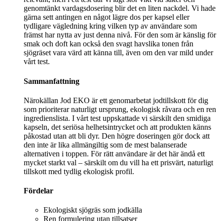
genomtänkt vardagsdosering blir det en liten nackdel. Vi hade
gärna sett antingen en något lägre dos per kapsel eller
tydligare vägledning kring vilken typ av användare som
främst har nytta av just denna nivå. För den som är känslig för
smak och doft kan också den svagt havslika tonen från
sjögräset vara värd att känna till, även om den var mild under
vårt test.
Sammanfattning
Närokällan Jod EKO är ett genomarbetat jodtillskott för dig
som prioriterar naturligt ursprung, ekologisk råvara och en ren
ingredienslista. I vårt test uppskattade vi särskilt den smidiga
kapseln, det seriösa helhetsintrycket och att produkten känns
påkostad utan att bli dyr. Den högre doseringen gör dock att
den inte är lika allmängiltig som de mest balanserade
alternativen i toppen. För rätt användare är det här ändå ett
mycket starkt val – särskilt om du vill ha ett prisvärt, naturligt
tillskott med tydlig ekologisk profil.
Fördelar
Ekologiskt sjögräs som jodkälla
Ren formulering utan tillsatser