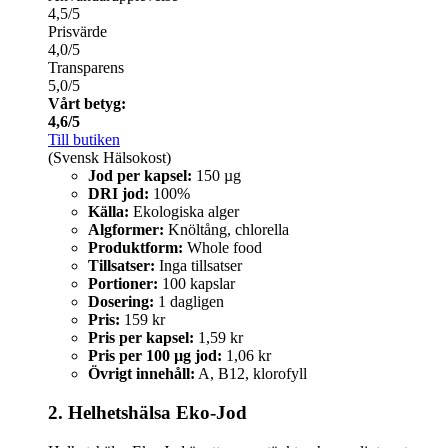
4,5/5
Prisvärde
4,0/5
Transparens
5,0/5
Vårt betyg:
4,6/5
Till butiken
(Svensk Hälsokost)
Jod per kapsel:
150 µg
DRI jod:
100%
Källa:
Ekologiska alger
Algformer:
Knöltång, chlorella
Produktform:
Whole food
Tillsatser:
Inga tillsatser
Portioner:
100 kapslar
Dosering:
1 dagligen
Pris:
159 kr
Pris per kapsel:
1,59 kr
Pris per 100 µg jod:
1,06 kr
Övrigt innehåll:
A, B12, klorofyll
2. Helhetshälsa Eko-Jod