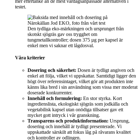
mer eftertanke än de mest vardagsanpassade alternativen i
testet.
Den tydliga eko-märkningen och ursprunget från
skotskt sjögräs gav oss trygghet om
tungmetallkontroller; dosen 375 µg per kapsel är
enkel men vi saknar ett lågdosval.
Våra kriterier
Dosering och säkerhet:
Dosen är tydligt angiven och
enkel att följa, vilket vi uppskattar. Samtidigt ligger den
högt över referensintaget, vilket gör att produkten inte
känns lika bred i sin användning som vissa mer moderat
doserade konkurrenter.
Innehåll och formulering:
En stor styrka. Kort
ingredienslista, ekologiskt sjögräs som jodkälla och
vegetabilisk kapsel utan onödiga tillsatser gav ett
mycket gott intryck i vår granskning.
Transparens och produktinformation:
Ursprung,
dosering och innehåll är tydligt presenterade. Vi
uppskattade särskilt att fokus låg på råvarans kvalitet
och kontroller av odlingen.