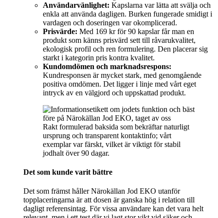
Användarvänlighet:
Kapslarna var lätta att svälja och
enkla att använda dagligen. Burken fungerade smidigt i
vardagen och doseringen var okomplicerad.
Prisvärde:
Med 169 kr för 90 kapslar får man en
produkt som känns prisvärd sett till råvarukvalitet,
ekologisk profil och ren formulering. Den placerar sig
starkt i kategorin pris kontra kvalitet.
Kundomdömen och marknadsrespons:
Kundresponsen är mycket stark, med genomgående
positiva omdömen. Det ligger i linje med vårt eget
intryck av en välgjord och uppskattad produkt.
Rakt formulerad baksida som bekräftar naturligt
ursprung och transparent kontaktinfo; vårt
exemplar var färskt, vilket är viktigt för stabil
jodhalt över 90 dagar.
Det som kunde varit bättre
Det som främst håller Närokällan Jod EKO utanför
topplaceringarna är att dosen är ganska hög i relation till
dagligt referensintag. För vissa användare kan det vara helt
relevant, men i ett test där vi lagt stor vikt vid säker och