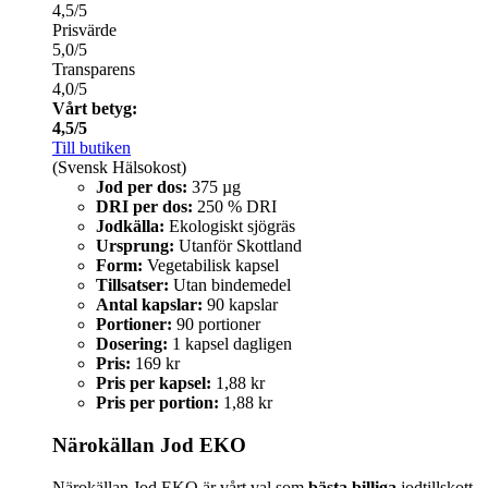
4,5/5
Prisvärde
5,0/5
Transparens
4,0/5
Vårt betyg:
4,5/5
Till butiken
(Svensk Hälsokost)
Jod per dos:
375 µg
DRI per dos:
250 % DRI
Jodkälla:
Ekologiskt sjögräs
Ursprung:
Utanför Skottland
Form:
Vegetabilisk kapsel
Tillsatser:
Utan bindemedel
Antal kapslar:
90 kapslar
Portioner:
90 portioner
Dosering:
1 kapsel dagligen
Pris:
169 kr
Pris per kapsel:
1,88 kr
Pris per portion:
1,88 kr
Närokällan Jod EKO
Närokällan Jod EKO är vårt val som
bästa billiga
jodtillskott