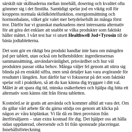
särskilt när skillnaderna mellan innehåll, dosering och kvalitet ofta
gömmer sig i det finstilta. Samtidigt spelar jod en viktig roll för
kroppens normala sköldkörtelfunktion, energiomsättning och
hormonbalans, vilket gör valet mer betydelsefullt än många först
tror. Därför har vi granskat marknadens mest intressanta alternativ
för att göra det enklare att snabbt se vilka produkter som faktiskt
håller måttet. I vårt test har vi utsett
Healthwell Jod+Tyrosin
till de
bästa jodtabletterna.
Det som gör en riktigt bra produkt handlar inte bara om mängden
jod per tablett, utan också om helhetsbilden: ingrediensernas
sammansättning, användarvänlighet, prisvärdhet och hur väl
produkten passar olika behov. Många väljer fel genom att stirra sig
blinda på en enskild siffra, men små detaljer kan vara avgörande för
resultatet i längden. Just därför har vi fokuserat på det som faktiskt
spelar roll i praktiken, så att du kan känna dig tryggare i ditt val.
Målet är att spara dig tid, minska osäkerheten och hjälpa dig hitta ett
alternativ som känns rätt från första tabletten.
Kostnörd.se är gratis att använda och kommer alltid att vara det. Om
du gillar vårt arbete får du gärna stödja oss genom att klicka på
någon av våra köplänkar. Vi får då en liten provision från
återförsäljaren – utan extra kostnad för dig. Det hjälper oss att hålla
sidan uppdaterad, oberoende och fri från sponsrade placeringar.
Innehållsförteckning