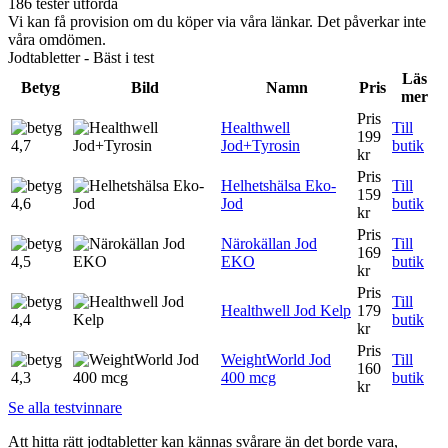
186 tester utförda
Vi kan få provision om du köper via våra länkar. Det påverkar inte
våra omdömen.
Jodtabletter - Bäst i test
Läs
Betyg
Bild
Namn
Pris
mer
Pris
Healthwell
Till
199
4,7
Jod+Tyrosin
butik
kr
Pris
Helhetshälsa Eko-
Till
159
4,6
Jod
butik
kr
Pris
Närokällan Jod
Till
169
4,5
EKO
butik
kr
Pris
Till
Healthwell Jod Kelp
179
4,4
butik
kr
Pris
WeightWorld Jod
Till
160
4,3
400 mcg
butik
kr
Se alla testvinnare
Att hitta rätt jodtabletter kan kännas svårare än det borde vara,