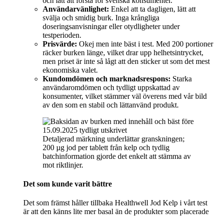
och lätt att förstå för svenska konsumenter.
Användarvänlighet:
Enkel att ta dagligen, lätt att
svälja och smidig burk. Inga krångliga
doseringsanvisningar eller otydligheter under
testperioden.
Prisvärde:
Okej men inte bäst i test. Med 200 portioner
räcker burken länge, vilket drar upp helhetsintrycket,
men priset är inte så lågt att den sticker ut som det mest
ekonomiska valet.
Kundomdömen och marknadsrespons:
Starka
användaromdömen och tydligt uppskattad av
konsumenter, vilket stämmer väl överens med vår bild
av den som en stabil och lättanvänd produkt.
Detaljerad märkning underlättar granskningen;
200 µg jod per tablett från kelp och tydlig
batchinformation gjorde det enkelt att stämma av
mot riktlinjer.
Det som kunde varit bättre
Det som främst håller tillbaka Healthwell Jod Kelp i vårt test
är att den känns lite mer basal än de produkter som placerade