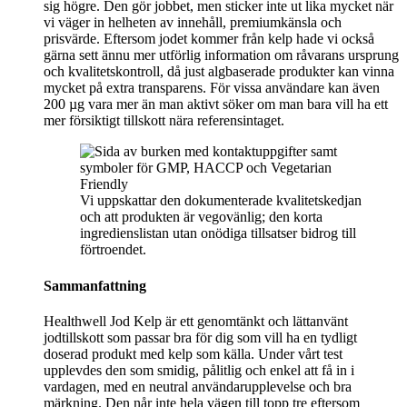
sig högre. Den gör jobbet, men sticker inte ut lika mycket när
vi väger in helheten av innehåll, premiumkänsla och
prisvärde. Eftersom jodet kommer från kelp hade vi också
gärna sett ännu mer utförlig information om råvarans ursprung
och kvalitetskontroll, då just algbaserade produkter kan vinna
mycket på extra transparens. För vissa användare kan även
200 µg vara mer än man aktivt söker om man bara vill ha ett
mer försiktigt tillskott nära referensintaget.
Vi uppskattar den dokumenterade kvalitetskedjan
och att produkten är vegovänlig; den korta
ingredienslistan utan onödiga tillsatser bidrog till
förtroendet.
Sammanfattning
Healthwell Jod Kelp är ett genomtänkt och lättanvänt
jodtillskott som passar bra för dig som vill ha en tydligt
doserad produkt med kelp som källa. Under vårt test
upplevdes den som smidig, pålitlig och enkel att få in i
vardagen, med en neutral användarupplevelse och bra
märkning. Den når inte hela vägen till topp tre eftersom