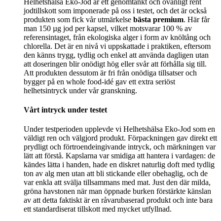
Helhetshälsa Eko-Jod är ett genomtänkt och ovanligt rent
jodtillskott som imponerade på oss i testet, och det är också
produkten som fick vår utmärkelse
bästa premium
. Här får
man 150 µg jod per kapsel, vilket motsvarar 100 % av
referensintaget, från ekologiska alger i form av knöltång och
chlorella. Det är en nivå vi uppskattade i praktiken, eftersom
den känns trygg, tydlig och enkel att använda dagligen utan
att doseringen blir onödigt hög eller svår att förhålla sig till.
Att produkten dessutom är fri från onödiga tillsatser och
bygger på en whole food-idé gav ett extra seriöst
helhetsintryck under vår granskning.
Vårt intryck under testet
Under testperioden upplevde vi Helhetshälsa Eko-Jod som en
väldigt ren och välgjord produkt. Förpackningen gav direkt ett
prydligt och förtroendeingivande intryck, och märkningen var
lätt att förstå. Kapslarna var smidiga att hantera i vardagen: de
kändes lätta i handen, hade en diskret naturlig doft med tydlig
ton av alg men utan att bli stickande eller obehaglig, och de
var enkla att svälja tillsammans med mat. Just den där milda,
gröna havstonen när man öppnade burken förstärkte känslan
av att detta faktiskt är en råvarubaserad produkt och inte bara
ett standardiserat tillskott med mycket utfyllnad.