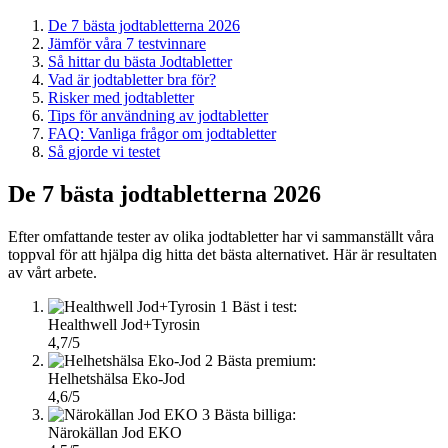
De 7 bästa jodtabletterna 2026
Jämför våra 7 testvinnare
Så hittar du bästa Jodtabletter
Vad är jodtabletter bra för?
Risker med jodtabletter
Tips för användning av jodtabletter
FAQ: Vanliga frågor om jodtabletter
Så gjorde vi testet
De 7 bästa jodtabletterna 2026
Efter omfattande tester av olika jodtabletter har vi sammanställt våra
toppval för att hjälpa dig hitta det bästa alternativet. Här är resultaten
av vårt arbete.
1
Bäst i test:
Healthwell Jod+Tyrosin
4,7/5
2
Bästa premium:
Helhetshälsa Eko-Jod
4,6/5
3
Bästa billiga:
Närokällan Jod EKO