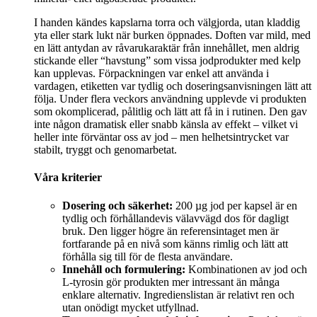
I handen kändes kapslarna torra och välgjorda, utan kladdig
yta eller stark lukt när burken öppnades. Doften var mild, med
en lätt antydan av råvarukaraktär från innehållet, men aldrig
stickande eller “havstung” som vissa jodprodukter med kelp
kan upplevas. Förpackningen var enkel att använda i
vardagen, etiketten var tydlig och doseringsanvisningen lätt att
följa. Under flera veckors användning upplevde vi produkten
som okomplicerad, pålitlig och lätt att få in i rutinen. Den gav
inte någon dramatisk eller snabb känsla av effekt – vilket vi
heller inte förväntar oss av jod – men helhetsintrycket var
stabilt, tryggt och genomarbetat.
Våra kriterier
Dosering och säkerhet:
200 µg jod per kapsel är en
tydlig och förhållandevis välavvägd dos för dagligt
bruk. Den ligger högre än referensintaget men är
fortfarande på en nivå som känns rimlig och lätt att
förhålla sig till för de flesta användare.
Innehåll och formulering:
Kombinationen av jod och
L-tyrosin gör produkten mer intressant än många
enklare alternativ. Ingredienslistan är relativt ren och
utan onödigt mycket utfyllnad.