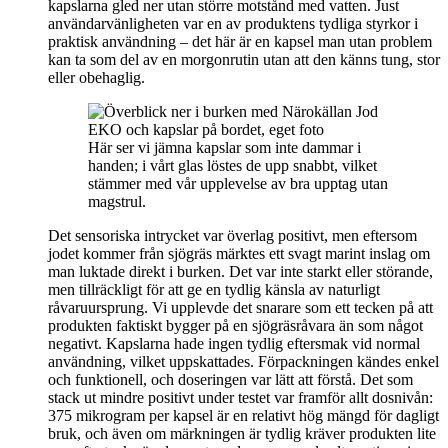
kapslarna gled ner utan större motstånd med vatten. Just
användarvänligheten var en av produktens tydliga styrkor i
praktisk användning – det här är en kapsel man utan problem
kan ta som del av en morgonrutin utan att den känns tung, stor
eller obehaglig.
Här ser vi jämna kapslar som inte dammar i
handen; i vårt glas löstes de upp snabbt, vilket
stämmer med vår upplevelse av bra upptag utan
magstrul.
Det sensoriska intrycket var överlag positivt, men eftersom
jodet kommer från sjögräs märktes ett svagt marint inslag om
man luktade direkt i burken. Det var inte starkt eller störande,
men tillräckligt för att ge en tydlig känsla av naturligt
råvaruursprung. Vi upplevde det snarare som ett tecken på att
produkten faktiskt bygger på en sjögräsråvara än som något
negativt. Kapslarna hade ingen tydlig eftersmak vid normal
användning, vilket uppskattades. Förpackningen kändes enkel
och funktionell, och doseringen var lätt att förstå. Det som
stack ut mindre positivt under testet var framför allt dosnivån:
375 mikrogram per kapsel är en relativt hög mängd för dagligt
bruk, och även om märkningen är tydlig kräver produkten lite