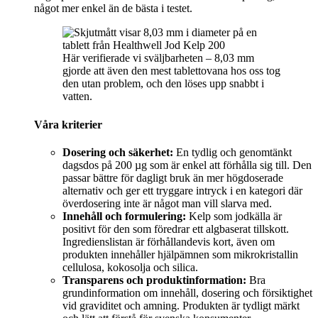
något mer enkel än de bästa i testet.
Här verifierade vi sväljbarheten – 8,03 mm
gjorde att även den mest tablettovana hos oss tog
den utan problem, och den löses upp snabbt i
vatten.
Våra kriterier
Dosering och säkerhet:
En tydlig och genomtänkt
dagsdos på 200 µg som är enkel att förhålla sig till. Den
passar bättre för dagligt bruk än mer högdoserade
alternativ och ger ett tryggare intryck i en kategori där
överdosering inte är något man vill slarva med.
Innehåll och formulering:
Kelp som jodkälla är
positivt för den som föredrar ett algbaserat tillskott.
Ingredienslistan är förhållandevis kort, även om
produkten innehåller hjälpämnen som mikrokristallin
cellulosa, kokosolja och silica.
Transparens och produktinformation:
Bra
grundinformation om innehåll, dosering och försiktighet
vid graviditet och amning. Produkten är tydligt märkt