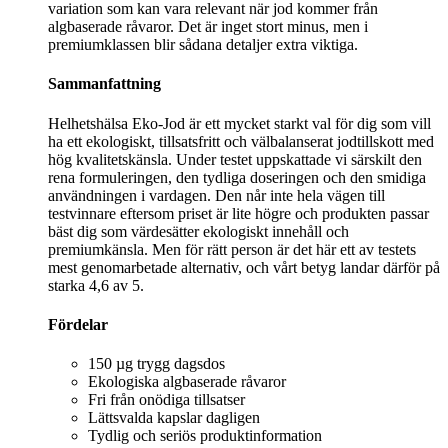
variation som kan vara relevant när jod kommer från
algbaserade råvaror. Det är inget stort minus, men i
premiumklassen blir sådana detaljer extra viktiga.
Sammanfattning
Helhetshälsa Eko-Jod är ett mycket starkt val för dig som vill
ha ett ekologiskt, tillsatsfritt och välbalanserat jodtillskott med
hög kvalitetskänsla. Under testet uppskattade vi särskilt den
rena formuleringen, den tydliga doseringen och den smidiga
användningen i vardagen. Den når inte hela vägen till
testvinnare eftersom priset är lite högre och produkten passar
bäst dig som värdesätter ekologiskt innehåll och
premiumkänsla. Men för rätt person är det här ett av testets
mest genomarbetade alternativ, och vårt betyg landar därför på
starka 4,6 av 5.
Fördelar
150 µg trygg dagsdos
Ekologiska algbaserade råvaror
Fri från onödiga tillsatser
Lättsvalda kapslar dagligen
Tydlig och seriös produktinformation