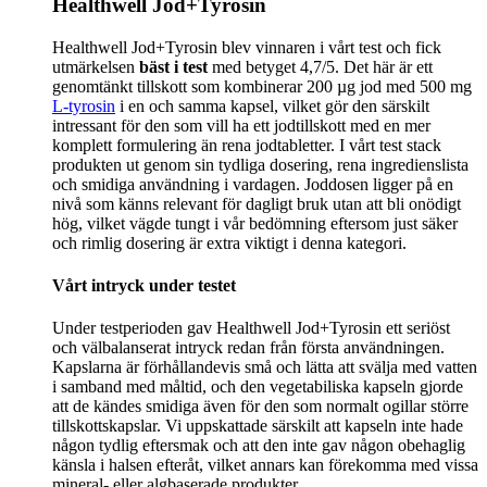
Healthwell Jod+Tyrosin
Healthwell Jod+Tyrosin blev vinnaren i vårt test och fick
utmärkelsen
bäst i test
med betyget 4,7/5. Det här är ett
genomtänkt tillskott som kombinerar 200 µg jod med 500 mg
L-tyrosin
i en och samma kapsel, vilket gör den särskilt
intressant för den som vill ha ett jodtillskott med en mer
komplett formulering än rena jodtabletter. I vårt test stack
produkten ut genom sin tydliga dosering, rena ingredienslista
och smidiga användning i vardagen. Joddosen ligger på en
nivå som känns relevant för dagligt bruk utan att bli onödigt
hög, vilket vägde tungt i vår bedömning eftersom just säker
och rimlig dosering är extra viktigt i denna kategori.
Vårt intryck under testet
Under testperioden gav Healthwell Jod+Tyrosin ett seriöst
och välbalanserat intryck redan från första användningen.
Kapslarna är förhållandevis små och lätta att svälja med vatten
i samband med måltid, och den vegetabiliska kapseln gjorde
att de kändes smidiga även för den som normalt ogillar större
tillskottskapslar. Vi uppskattade särskilt att kapseln inte hade
någon tydlig eftersmak och att den inte gav någon obehaglig
känsla i halsen efteråt, vilket annars kan förekomma med vissa
mineral- eller algbaserade produkter.