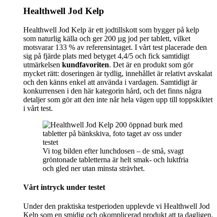
Healthwell Jod Kelp
Healthwell Jod Kelp är ett jodtillskott som bygger på kelp
som naturlig källa och ger 200 µg jod per tablett, vilket
motsvarar 133 % av referensintaget. I vårt test placerade den
sig på fjärde plats med betyget 4,4/5 och fick samtidigt
utmärkelsen
kundfavoriten
. Det är en produkt som gör
mycket rätt: doseringen är tydlig, innehållet är relativt avskalat
och den känns enkel att använda i vardagen. Samtidigt är
konkurrensen i den här kategorin hård, och det finns några
detaljer som gör att den inte når hela vägen upp till toppskiktet
i vårt test.
Vi tog bilden efter lunchdosen – de små, svagt
gröntonade tabletterna är helt smak- och luktfria
och gled ner utan minsta strävhet.
Vårt intryck under testet
Under den praktiska testperioden upplevde vi Healthwell Jod
Kelp som en smidig och okomplicerad produkt att ta dagligen.