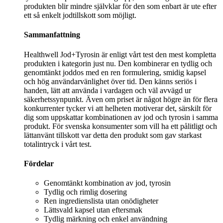
produkten blir mindre självklar för den som enbart är ute efter
ett så enkelt jodtillskott som möjligt.
Sammanfattning
Healthwell Jod+Tyrosin är enligt vårt test den mest kompletta
produkten i kategorin just nu. Den kombinerar en tydlig och
genomtänkt joddos med en ren formulering, smidig kapsel
och hög användarvänlighet över tid. Den känns seriös i
handen, lätt att använda i vardagen och väl avvägd ur
säkerhetssynpunkt. Även om priset är något högre än för flera
konkurrenter tycker vi att helheten motiverar det, särskilt för
dig som uppskattar kombinationen av jod och tyrosin i samma
produkt. För svenska konsumenter som vill ha ett pålitligt och
lättanvänt tillskott var detta den produkt som gav starkast
totalintryck i vårt test.
Fördelar
Genomtänkt kombination av jod, tyrosin
Tydlig och rimlig dosering
Ren ingredienslista utan onödigheter
Lättsvald kapsel utan eftersmak
Tydlig märkning och enkel användning