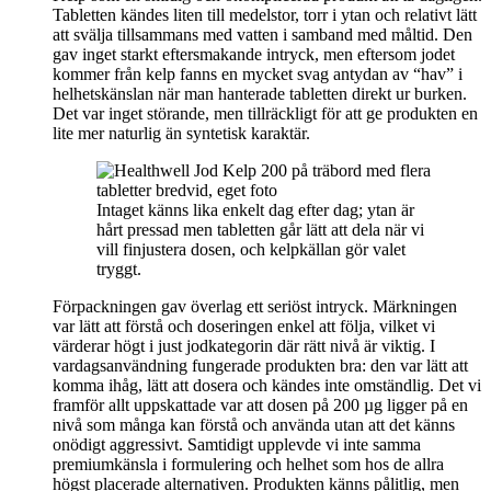
Tabletten kändes liten till medelstor, torr i ytan och relativt lätt
att svälja tillsammans med vatten i samband med måltid. Den
gav inget starkt eftersmakande intryck, men eftersom jodet
kommer från kelp fanns en mycket svag antydan av “hav” i
helhetskänslan när man hanterade tabletten direkt ur burken.
Det var inget störande, men tillräckligt för att ge produkten en
lite mer naturlig än syntetisk karaktär.
Intaget känns lika enkelt dag efter dag; ytan är
hårt pressad men tabletten går lätt att dela när vi
vill finjustera dosen, och kelpkällan gör valet
tryggt.
Förpackningen gav överlag ett seriöst intryck. Märkningen
var lätt att förstå och doseringen enkel att följa, vilket vi
värderar högt i just jodkategorin där rätt nivå är viktig. I
vardagsanvändning fungerade produkten bra: den var lätt att
komma ihåg, lätt att dosera och kändes inte omständlig. Det vi
framför allt uppskattade var att dosen på 200 µg ligger på en
nivå som många kan förstå och använda utan att det känns
onödigt aggressivt. Samtidigt upplevde vi inte samma
premiumkänsla i formulering och helhet som hos de allra
högst placerade alternativen. Produkten känns pålitlig, men