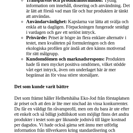
Transparens och produktinformation:
Tydlig
information om innehåll, dosering och användning. Det
är lätt att förstå vad man får och hur produkten är tänkt
att användas.
Användarvänlighet:
Kapslarna var lätta att svälja och
enkla att ta dagligen. Förpackningen fungerade smidigt
i vardagen och gav ett seriöst intryck.
Prisvärde:
Priset är högre än flera enklare alternativ i
testet, men kvaliteten på formuleringen och den
ekologiska profilen gör ändå att den känns motiverad
för rätt målgrupp.
Kundomdömen och marknadsrespons:
Produkten
hade få men mycket positiva omdömen, vilket stödde
vårt eget intryck, även om underlaget här är mer
begränsat än för vissa större storsäljare.
Det som kunde varit bättre
Det som främst håller Helhetshälsa Eko-Jod från förstaplatsen
är priset och att den är lite mer nischad än vissa konkurrenter.
Du får en väldigt fin råvaruprofil, men om du bara är ute efter
ett enkelt och så billigt jodtillskott som möjligt finns det andra
produkter i testet som ger liknande jodnivå till lägre kostnad
per dagsdos. Vi hade också gärna sett ännu mer utförlig
information från tillverkaren kring standardisering och