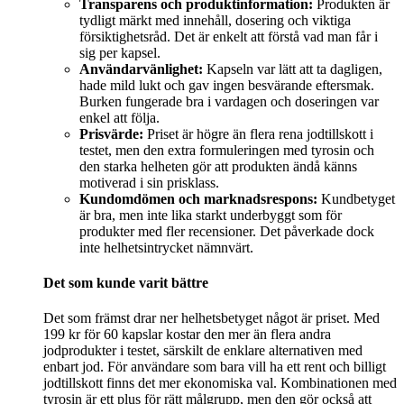
Transparens och produktinformation:
Produkten är
tydligt märkt med innehåll, dosering och viktiga
försiktighetsråd. Det är enkelt att förstå vad man får i
sig per kapsel.
Användarvänlighet:
Kapseln var lätt att ta dagligen,
hade mild lukt och gav ingen besvärande eftersmak.
Burken fungerade bra i vardagen och doseringen var
enkel att följa.
Prisvärde:
Priset är högre än flera rena jodtillskott i
testet, men den extra formuleringen med tyrosin och
den starka helheten gör att produkten ändå känns
motiverad i sin prisklass.
Kundomdömen och marknadsrespons:
Kundbetyget
är bra, men inte lika starkt underbyggt som för
produkter med fler recensioner. Det påverkade dock
inte helhetsintrycket nämnvärt.
Det som kunde varit bättre
Det som främst drar ner helhetsbetyget något är priset. Med
199 kr för 60 kapslar kostar den mer än flera andra
jodprodukter i testet, särskilt de enklare alternativen med
enbart jod. För användare som bara vill ha ett rent och billigt
jodtillskott finns det mer ekonomiska val. Kombinationen med
tyrosin är ett plus för rätt målgrupp, men den gör också att