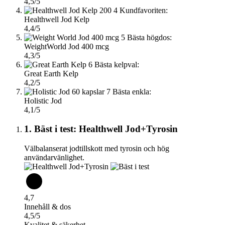
4,5/5
4
Kundfavoriten:
Healthwell Jod Kelp
4,4/5
5
Bästa högdos:
WeightWorld Jod 400 mcg
4,3/5
6
Bästa kelpval:
Great Earth Kelp
4,2/5
7
Bästa enkla:
Holistic Jod
4,1/5
1. Bäst i test: Healthwell Jod+Tyrosin
Välbalanserat jodtillskott med tyrosin och hög
användarvänlighet.
4,7
Innehåll & dos
4,5/5
Kvalitet & säkerhet