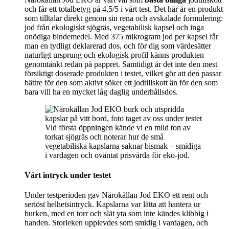
och får ett totalbetyg på 4,5/5 i vårt test. Det här är en produkt
som tilltalar direkt genom sin rena och avskalade formulering:
jod från ekologiskt sjögräs, vegetabilisk kapsel och inga
onödiga bindemedel. Med 375 mikrogram jod per kapsel får
man en tydligt deklarerad dos, och för dig som värdesätter
naturligt ursprung och ekologisk profil känns produkten
genomtänkt redan på pappret. Samtidigt är det inte den mest
försiktigt doserade produkten i testet, vilket gör att den passar
bättre för den som aktivt söker ett jodtillskott än för den som
bara vill ha en mycket låg daglig underhållsdos.
Vid första öppningen kände vi en mild ton av
torkat sjögräs och noterar hur de små
vegetabiliska kapslarna saknar bismak – smidiga
i vardagen och oväntat prisvärda för eko-jod.
Vårt intryck under testet
Under testperioden gav Närokällan Jod EKO ett rent och
seriöst helhetsintryck. Kapslarna var lätta att hantera ur
burken, med en torr och slät yta som inte kändes klibbig i
handen. Storleken upplevdes som smidig i vardagen, och