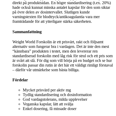
direkt på produktsidan. En högre standardisering (t.ex. 20%)
hade också kunnat minska antalet kapslar för den som siktar
på övre delen av dosintervallet. Slutligen kunde
varningstexten för blodtryck/antikoagulantia vara mer
framträdande för att ytterligare stärka säkerheten.
Sammanfattning
Weight World Forskolin är ett prisvärt, rakt och följsamt
alternativ som fungerar bra i vardagen. Det är inte den mest
“kännbara” produkten i testet, men den levererar ren
standardiserad forskolin med låg risk för strul och ett pris som
är svårt att slå. För dig som vill börja på en budget och se hur
forskolin passar din rutin är det här ett väldigt rimligt förstaval
– därför vår utmärkelse som bästa billiga.
Fördelar
Mycket prisvärd per aktiv mg
Tydlig standardisering och dosinformation
God vardagstolerans, milda upplevelser
Veganska kapslar, lätt att svälja
Enkel dosering, få missade doser