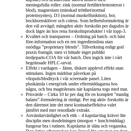
meningsfulla roller: zink (normal fertilitet/testosteron i
blod), magnesium (minskad trötthet/normal
proteinsyntes), D3 (normal muskelfunktion), bor,
bockhornsklöver och coleus. Som helhetsformulering är
den väl avvägd; mängden aktiv forskolin per dagsdos är
dock lägre än hos rena forskolinprodukter i vår topp‑3.
Kvalitet och transparens – Ordning på batch- och bäst
före‑information och en ren ingredienslista utan
onödiga ”proprietary blends”. Tillverkning enligt god
praxis framgår, men vi hittade inget publikt
tredjeparts‑COA för vår batch. Den ingick inte i vårt
begränsade HPLC‑urval.
Effekt i vardagen – Jämn, diskret upplevd effekt utan
stimulans. Ingen märkbar påverkan på
vilopuls/blodtryck i vår screenade panel. Liten
pluskänsla i energi/ork under eftermiddagarna hos
några, och bra magtolerans när kapslarna togs med mat.
Prisvärde – Cirka 10 kr per dag för en komplett ”manlig
balans”-formulering är rimligt. Per mg aktiv forskolin är
den däremot inte det mest kostnadseffektiva valet
jämfört med mer renodlade extrakt.
Användarvänlighet och etik – 4 kapslar/dag kräver lite
disciplin men dosdelningen (morgon + lunch/middag)
fungerar bra i rutinen. Kapslarna är släta och veganska.