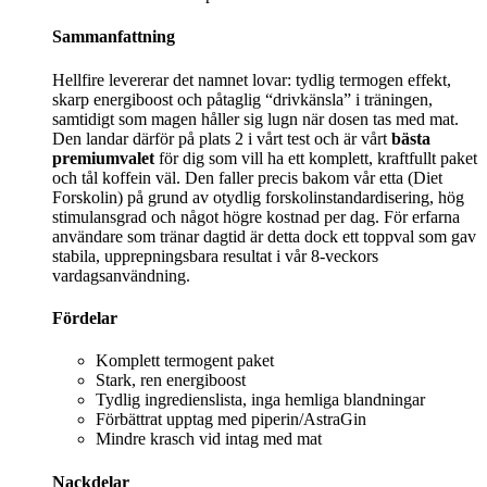
Sammanfattning
Hellfire levererar det namnet lovar: tydlig termogen effekt,
skarp energiboost och påtaglig “drivkänsla” i träningen,
samtidigt som magen håller sig lugn när dosen tas med mat.
Den landar därför på plats 2 i vårt test och är vårt
bästa
premiumvalet
för dig som vill ha ett komplett, kraftfullt paket
och tål koffein väl. Den faller precis bakom vår etta (Diet
Forskolin) på grund av otydlig forskolinstandardisering, hög
stimulansgrad och något högre kostnad per dag. För erfarna
användare som tränar dagtid är detta dock ett toppval som gav
stabila, upprepningsbara resultat i vår 8‑veckors
vardagsanvändning.
Fördelar
Komplett termogent paket
Stark, ren energiboost
Tydlig ingredienslista, inga hemliga blandningar
Förbättrat upptag med piperin/AstraGin
Mindre krasch vid intag med mat
Nackdelar