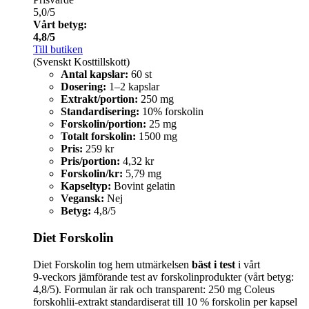
5,0/5
Vårt betyg:
4,8/5
Till butiken
(Svenskt Kosttillskott)
Antal kapslar:
60 st
Dosering:
1–2 kapslar
Extrakt/portion:
250 mg
Standardisering:
10% forskolin
Forskolin/portion:
25 mg
Totalt forskolin:
1500 mg
Pris:
259 kr
Pris/portion:
4,32 kr
Forskolin/kr:
5,79 mg
Kapseltyp:
Bovint gelatin
Vegansk:
Nej
Betyg:
4,8/5
Diet Forskolin
Diet Forskolin tog hem utmärkelsen
bäst i test
i vårt
9‑veckors jämförande test av forskolinprodukter (vårt betyg:
4,8/5). Formulan är rak och transparent: 250 mg Coleus
forskohlii‑extrakt standardiserat till 10 % forskolin per kapsel