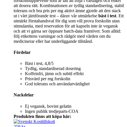
forskolinupplevelse som är lätt att följa i vardagen och enkel
att dosera rätt. Kombinationen av tydlig standardisering, stabil
tolerans och bra pris per mg aktivt ämne gjorde att den stack
ut i vårt jämförande test – därav vår utmärkelse
bäst i test
. Ett
utmärkt förstahandsval för dig som vill prova forskolin utan
stimulantia, med reservation för att kapseln inte är vegansk
och att vi gärna ser öppnare batch‑data framöver. Som alltid:
följ etikettens varningar och rådgör med vården om du
medicinerar eller har underliggande tillstånd.
Fördelar
Bäst i test, 4,8/5
Tydlig, standardiserad dosering
Koffeinfri, jämn och subtil effekt
Prisvärd per mg forskolin
God tolerans och användarvänlighet
Nackdelar
Ej vegansk, bovint gelatin
Ingen publik tredjeparts‑COA
Produkten finns att köpa här:
259 kr