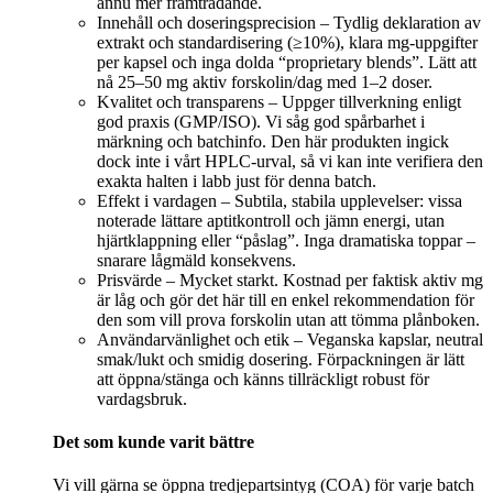
ännu mer framträdande.
Innehåll och doseringsprecision – Tydlig deklaration av
extrakt och standardisering (≥10%), klara mg‑uppgifter
per kapsel och inga dolda “proprietary blends”. Lätt att
nå 25–50 mg aktiv forskolin/dag med 1–2 doser.
Kvalitet och transparens – Uppger tillverkning enligt
god praxis (GMP/ISO). Vi såg god spårbarhet i
märkning och batchinfo. Den här produkten ingick
dock inte i vårt HPLC‑urval, så vi kan inte verifiera den
exakta halten i labb just för denna batch.
Effekt i vardagen – Subtila, stabila upplevelser: vissa
noterade lättare aptitkontroll och jämn energi, utan
hjärtklappning eller “påslag”. Inga dramatiska toppar –
snarare lågmäld konsekvens.
Prisvärde – Mycket starkt. Kostnad per faktisk aktiv mg
är låg och gör det här till en enkel rekommendation för
den som vill prova forskolin utan att tömma plånboken.
Användarvänlighet och etik – Veganska kapslar, neutral
smak/lukt och smidig dosering. Förpackningen är lätt
att öppna/stänga och känns tillräckligt robust för
vardagsbruk.
Det som kunde varit bättre
Vi vill gärna se öppna tredjepartsintyg (COA) för varje batch