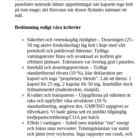
panelister noterade lättare uppstötningar när kapseln togs helt
på tom mage; det försvann när dosen flyttades närmare ett
mål.
Bedömning enligt våra kriterier
Säkerhet och vetenskaplig rimlighet – Doseringen (25–
50 mg aktivt forskolin/dag) låg helt i linje med vårt
protokoll och publicerad litteratur. Tydliga
varningstexter finns och avsaknad av koffein gör
effekten jämnare. Toleransen var överlag god i panelen.
Innehåll och doseringsprecision – Tydligt
standardiserad råvara (10 %), klar deklaration per
kapsel och inga “proprietary blends”. Lätt att titrera: 1
kapsel för 25 mg, 2 kapslar för 50 mg. Innehåller dock
fyllnadsmedel (maltodextrin, rismjöl).
Kvalitet och transparens – Uppgifterna på etiketten är
raka och uppfyller våra urvalskrav (10 %
standardisering, angiven dos, GMP/ISO uppgivet av
tillverkare). Vi hade gärna sett en publikt tillgänglig
tredjepartscertifiering/COA per batch.
Effekt i vardagen – Subtil men märkbar “ren” energi
och fokus utan nervositet. Träningskänslan var stabil
och jämn över veckorna. Inga rapporter om crash, och