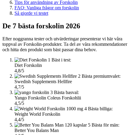
Tips för användning av Forskolin
FAQ: Vanliga frågor om forskolin
Så gjorde vi testet
De 7 bästa forskolin 2026
Efter noggranna tester och utvärderingar presenterar vi här våra
toppval av Forskolin-produkter. Ta del av våra rekommendationer
och hitta den produkt som bäst passar dina behov.
1
Bäst i test:
Diet Forskolin
4,8/5
2
Bästa premiumvalet:
Swedish Supplements Hellfire
4,7/5
3
Bästa basval:
Yango Forskolin Coleus Forskohlii
4,5/5
4
Bästa billiga:
Weight World Forskolin
4,4/5
5
Bästa för män:
Better You Balans Man