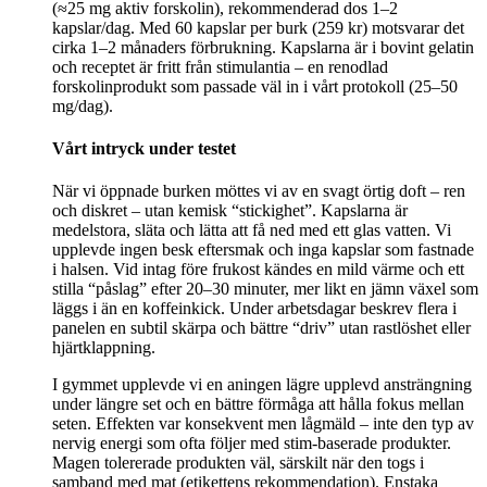
(≈25 mg aktiv forskolin), rekommenderad dos 1–2
kapslar/dag. Med 60 kapslar per burk (259 kr) motsvarar det
cirka 1–2 månaders förbrukning. Kapslarna är i bovint gelatin
och receptet är fritt från stimulantia – en renodlad
forskolinprodukt som passade väl in i vårt protokoll (25–50
mg/dag).
Vårt intryck under testet
När vi öppnade burken möttes vi av en svagt örtig doft – ren
och diskret – utan kemisk “stickighet”. Kapslarna är
medelstora, släta och lätta att få ned med ett glas vatten. Vi
upplevde ingen besk eftersmak och inga kapslar som fastnade
i halsen. Vid intag före frukost kändes en mild värme och ett
stilla “påslag” efter 20–30 minuter, mer likt en jämn växel som
läggs i än en koffeinkick. Under arbetsdagar beskrev flera i
panelen en subtil skärpa och bättre “driv” utan rastlöshet eller
hjärtklappning.
I gymmet upplevde vi en aningen lägre upplevd ansträngning
under längre set och en bättre förmåga att hålla fokus mellan
seten. Effekten var konsekvent men lågmäld – inte den typ av
nervig energi som ofta följer med stim‑baserade produkter.
Magen tolererade produkten väl, särskilt när den togs i
samband med mat (etikettens rekommendation). Enstaka