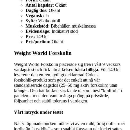
Antal kapslar:
Okänt
Daglig dos:
Okänt
Vegansk:
Ja
Syfte:
Viktkontroll
Muskelstöd:
Bibehållen muskelmassa
Evidensläge:
Indikativt stöd
Pris:
149 kr
Pris/portion:
Okänt
Weight World Forskolin
Weight World Forskolin placerade sig trea i vårt 9‑veckors
vardagstest och fick utmärkelsen
bästa billiga
. För 149 kr
levererar den en ren, tydligt deklarerad Coleus
forskohlii‑produkt som gör det enkelt att nå vår
standardiserade dagsdos (25–50 mg aktiv forskolin) utan
krångel. Den här burken stack inte ut som mest “kraftfull” i
panelen – men den vann många poäng på prisvärde,
följsamhet och stabil tolerans i vardagen.
Vårt intryck under testet
När vi öppnade burken möttes vi av en mild, örtig doft – mer
jordig än “kryddig” – som snabbt försvann när locket sattes