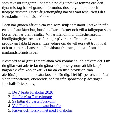
som faktiskt fungerar. För att hjälpa dig undvika tomma ord och
dyra misstag har vi granskat formulor, doseringar, renhet och
tredjepartstester. Efter vår genomgång har vi i vårt test utsett
Diet
Forskolin
till det bästa Forskolin.
I den här guiden får du veta vad som skiljer ett starkt Forskolin från
ett som bara låter bra, hur du tolkar etiketter och vilka fallgropar som
kostar pengar utan resultat. Vi går igenom hur ingrediensprofil,
biotillgänglighet och certifieringar påverkar effekt, och vem
produkten faktiskt passar. Läs vidare om du vill göra ett tryggt val
och maximera chanserna till mätbara framsteg utan att fastna i
marknadsföringshypen.
Kostnörd.se är gratis att använda och kommer alltid att vara det. Om
du gillar vårt arbete får du gärna stödja oss genom att klicka på
någon av våra köplänkar. Vi får då en liten provision från
återförsäljaren – utan extra kostnad för dig. Det hjälper oss att hålla
sidan uppdaterad, oberoende och fri från sponsrade placeringar.
Innehållsförteckning
De 7 bästa forskolin 2026
Jämför våra 7 testvinnare
Så hittar du bästa Forskolin
Vad Forskolin kan vara bra för
Risker och försiktighet med Forskolin