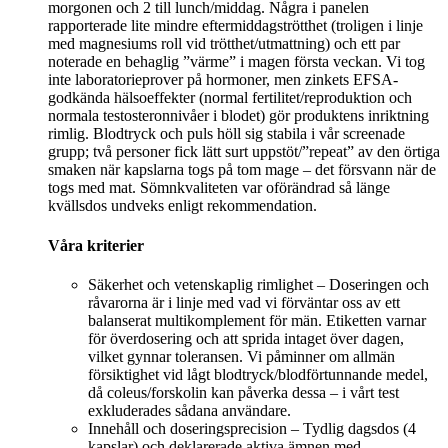
morgonen och 2 till lunch/middag. Några i panelen
rapporterade lite mindre eftermiddagströtthet (troligen i linje
med magnesiums roll vid trötthet/utmattning) och ett par
noterade en behaglig ”värme” i magen första veckan. Vi tog
inte laboratorieprover på hormoner, men zinkets EFSA-
godkända hälsoeffekter (normal fertilitet/reproduktion och
normala testosteronnivåer i blodet) gör produktens inriktning
rimlig. Blodtryck och puls höll sig stabila i vår screenade
grupp; två personer fick lätt surt uppstöt/”repeat” av den örtiga
smaken när kapslarna togs på tom mage – det försvann när de
togs med mat. Sömnkvaliteten var oförändrad så länge
kvällsdos undveks enligt rekommendation.
Våra kriterier
Säkerhet och vetenskaplig rimlighet – Doseringen och
råvarorna är i linje med vad vi förväntar oss av ett
balanserat multikomplement för män. Etiketten varnar
för överdosering och att sprida intaget över dagen,
vilket gynnar toleransen. Vi påminner om allmän
försiktighet vid lågt blodtryck/blodförtunnande medel,
då coleus/forskolin kan påverka dessa – i vårt test
exkluderades sådana användare.
Innehåll och doseringsprecision – Tydlig dagsdos (4
kapslar) och deklarerade aktiva ämnen med