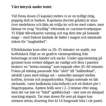
Vårt intryck under testet
Vid första dosen (3 kapslar) möttes vi av en tydligt örtig,
pepprig doft ur burken. Kapslarna (bovint gelatin) är strax
över medelstora och lätta att svälja tre och tre med vatten, men
lämnar en svag “kryddig” eftersmak av cayenne/svartpeppar.
Vi följde tillverkarens varning och tog dem inte på fastande
mage – med frukost landade de bättre i magen och minskade
risken för “magbubbel”.
Effektkänslan kom efter ca 20–35 minuter: en snabb, ren
koffeinkick följd av en gradvis värmespridning från
bröst/mage ut mot händer och nacke. Under uppvärmning på
gymmet kom svetten tidigare än vanligt och flera i panelen
beskrev en “termo‑rusning” som toppade efter 45–60 minuter.
Fokus på träning passerade från “alert” till “målinriktad”,
särskilt i pass med många set – sannolikt samspel mellan
koffein, tyrosin och pepparkryddor. Några noterade en lätt
stickande, varm hudkänsla (niacinflush) och ett diskret pirr i
fingertopparna. Aptiten hölls nere i 2–3 timmar efter intag,
men det var inte en “hård” aptitblockad – mer som en dämpad
snacking‑impuls. Tar man dosen för sent på dagen kan
sömnen störas; dosering före kl 14 fungerade bäst i vår panel.