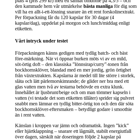
plats 4 (pris 299 kr) med ett samlat omdöme på 4,3/5 – och
den kammade hem vår utmärkelse
bästa manliga
för dig som
vill ha en allt‑i‑ett‑lösning snarare än ett rent forskolinextrakt.
Per förpackning får du 120 kapslar för 30 dagar (4
kapslar/dag), uppdelat på morgon och lunch/middag enligt
etiketten.
Vårt intryck under testet
Förpackningen känns gedigen med tydlig batch- och bäst
före‑märkning. När vi öppnar burken möts vi av en mild,
söt‑örtig doft – den klassiska ”lönnsirap/curry”-tonen från
bockhornsklöver, blandad med en mer jordig, grön örtighet
från växtextrakten. Kapslarna är medel till lite större i storlek,
släta och lätt pärlemorskimrande; de glider ner bra med ett
glas vatten men två av testarna behövde en extra klunk.
Innehållet är ljusbrunt/beige och om man tömmer kapseln i
vatten (vi testade det som etiketten tillåter) sprider sig pulvret
snabbt men lämnar en tydlig bitter‑örtig ton och den där söta
bockhornsklöver‑eftersmaken – betydligt godare i smoothie
än i rent vatten.
Känslan i kroppen var jämn och odramatisk. Ingen ”kick”
eller hjärtklappning – snarare ett lågmält, stabilt energiutfall
över dagen, särskilt när doseringen följde 2 kapslar på