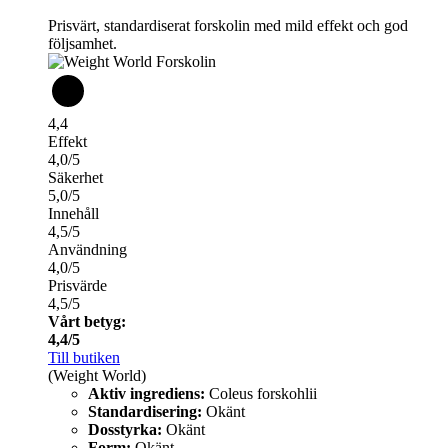
Prisvärt, standardiserat forskolin med mild effekt och god
följsamhet.
4,4
Effekt
4,0/5
Säkerhet
5,0/5
Innehåll
4,5/5
Användning
4,0/5
Prisvärde
4,5/5
Vårt betyg:
4,4/5
Till butiken
(Weight World)
Aktiv ingrediens:
Coleus forskohlii
Standardisering:
Okänt
Dosstyrka:
Okänt
Form:
Okänt