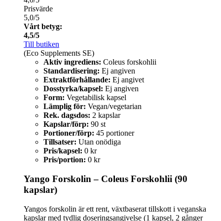
Prisvärde
5,0/5
Vårt betyg:
4,5/5
Till butiken
(Eco Supplements SE)
Aktiv ingrediens:
Coleus forskohlii
Standardisering:
Ej angiven
Extraktförhållande:
Ej angivet
Dosstyrka/kapsel:
Ej angiven
Form:
Vegetabilisk kapsel
Lämplig för:
Vegan/vegetarian
Rek. dagsdos:
2 kapslar
Kapslar/förp:
90 st
Portioner/förp:
45 portioner
Tillsatser:
Utan onödiga
Pris/kapsel:
0 kr
Pris/portion:
0 kr
Yango Forskolin – Coleus Forskohlii (90
kapslar)
Yangos forskolin är ett rent, växtbaserat tillskott i veganska
kapslar med tydlig doseringsangivelse (1 kapsel, 2 gånger