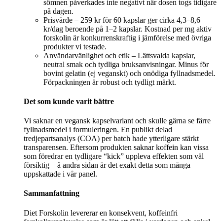
sömnen påverkades inte negativt när dosen togs tidigare
på dagen.
Prisvärde – 259 kr för 60 kapslar ger cirka 4,3–8,6
kr/dag beroende på 1–2 kapslar. Kostnad per mg aktiv
forskolin är konkurrenskraftig i jämförelse med övriga
produkter vi testade.
Användarvänlighet och etik – Lättsvalda kapslar,
neutral smak och tydliga bruksanvisningar. Minus för
bovint gelatin (ej veganskt) och onödiga fyllnadsmedel.
Förpackningen är robust och tydligt märkt.
Det som kunde varit bättre
Vi saknar en vegansk kapselvariant och skulle gärna se färre
fyllnadsmedel i formuleringen. En publikt delad
tredjepartsanalys (COA) per batch hade ytterligare stärkt
transparensen. Eftersom produkten saknar koffein kan vissa
som föredrar en tydligare “kick” uppleva effekten som väl
försiktig – å andra sidan är det exakt detta som många
uppskattade i vår panel.
Sammanfattning
Diet Forskolin levererar en konsekvent, koffeinfri