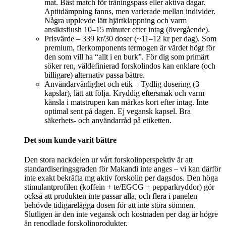
mat. Bäst match för träningspass eller aktiva dagar.
Aptitdämpning fanns, men varierade mellan individer.
Några upplevde lätt hjärtklappning och varm
ansiktsflush 10–15 minuter efter intag (övergående).
Prisvärde – 339 kr/30 doser (~11–12 kr per dag). Som
premium, flerkomponents termogen är värdet högt för
den som vill ha “allt i en burk”. För dig som primärt
söker ren, väldefinierad forskolindos kan enklare (och
billigare) alternativ passa bättre.
Användarvänlighet och etik – Tydlig dosering (3
kapslar), lätt att följa. Kryddig eftersmak och varm
känsla i matstrupen kan märkas kort efter intag. Inte
optimal sent på dagen. Ej vegansk kapsel. Bra
säkerhets- och användarråd på etiketten.
Det som kunde varit bättre
Den stora nackdelen ur vårt forskolinperspektiv är att
standardiseringsgraden för Makandi inte anges – vi kan därför
inte exakt bekräfta mg aktiv forskolin per dagsdos. Den höga
stimulantprofilen (koffein + te/EGCG + pepparkryddor) gör
också att produkten inte passar alla, och flera i panelen
behövde tidigarelägga dosen för att inte störa sömnen.
Slutligen är den inte vegansk och kostnaden per dag är högre
än renodlade forskolinprodukter.