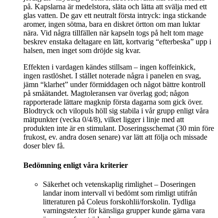
på. Kapslarna är medelstora, släta och lätta att svälja med ett
glas vatten. De gav ett neutralt första intryck: inga stickande
aromer, ingen sötma, bara en diskret örtton om man luktar
nära. Vid några tillfällen när kapseln togs på helt tom mage
beskrev enstaka deltagare en lätt, kortvarig “efterbeska” upp i
halsen, men inget som dröjde sig kvar.
Effekten i vardagen kändes stillsam – ingen koffeinkick,
ingen rastlöshet. I stället noterade några i panelen en svag,
jämn “klarhet” under förmiddagen och något bättre kontroll
på småätandet. Magtoleransen var överlag god; någon
rapporterade lättare magknip första dagarna som gick över.
Blodtryck och vilopuls höll sig stabila i vår grupp enligt våra
mätpunkter (vecka 0/4/8), vilket ligger i linje med att
produkten inte är en stimulant. Doseringsschemat (30 min före
frukost, ev. andra dosen senare) var lätt att följa och missade
doser blev få.
Bedömning enligt våra kriterier
Säkerhet och vetenskaplig rimlighet – Doseringen
landar inom intervall vi bedömt som rimligt utifrån
litteraturen på Coleus forskohlii/forskolin. Tydliga
varningstexter för känsliga grupper kunde gärna vara