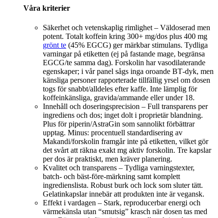
Våra kriterier
Säkerhet och vetenskaplig rimlighet – Väldoserad men
potent. Totalt koffein kring 300+ mg/dos plus 400 mg
grönt te
(45% EGCG) ger märkbar stimulans. Tydliga
varningar på etiketten (ej på fastande mage, begränsa
EGCG/te samma dag). Forskolin har vasodilaterande
egenskaper; i vår panel sågs inga oroande BT‑dyk, men
känsliga personer rapporterade tillfällig yrsel om dosen
togs för snabbt/alldeles efter kaffe. Inte lämplig för
koffeinkänsliga, gravida/ammande eller under 18.
Innehåll och doseringsprecision – Full transparens per
ingrediens och dos; inget dolt i proprietär blandning.
Plus för piperin/AstraGin som sannolikt förbättrar
upptag. Minus: procentuell standardisering av
Makandi/forskolin framgår inte på etiketten, vilket gör
det svårt att räkna exakt mg aktiv forskolin. Tre kapslar
per dos är praktiskt, men kräver planering.
Kvalitet och transparens – Tydliga varningstexter,
batch- och bäst‑före‑märkning samt komplett
ingredienslista. Robust burk och lock som sluter tätt.
Gelatinkapslar innebär att produkten inte är vegansk.
Effekt i vardagen – Stark, reproducerbar energi och
värmekänsla utan “smutsig” krasch när dosen tas med