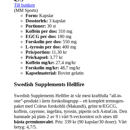
Till butiken
(MM Sports)
Form:
Kapslar
Dosstorlek:
3 kapslar
Portioner:
30 st
Koffein per dos:
310 mg
EGCG per dos:
180 mg
Forskolin per dos:
550 mg
L-tyrosin per dos:
400 mg
Pris/portion:
11,30 kr
Pris/kapsel:
3,77 kr
Koffein mg/kr:
27,4 mg/kr
Forskolin mg/kr:
48,7 mg/kr
Kapselmaterial:
Bovint gelatin
Swedish Supplements Hellfire
Swedish Supplements Hellfire är vår mest kraftfulla “all-in-
one”-produkt i årets forskolingrupp – ett komplett termogen-
paket med Coleus forskohlii (Makandi), grönt te/EGCG,
koffein, cayenne, ingefära, tyrosin, piperin och AstraGin. Den
hamnade på plats 2 av 9 i vårt 9‑veckorstest och utses till
bästa premiumvalet
. Pris: 339 kr (90 kapslar/30 doser). Vårt
betyg: 4,7/5.