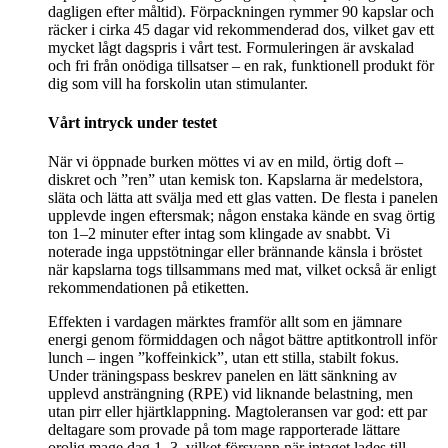
dagligen efter måltid). Förpackningen rymmer 90 kapslar och
räcker i cirka 45 dagar vid rekommenderad dos, vilket gav ett
mycket lågt dagspris i vårt test. Formuleringen är avskalad
och fri från onödiga tillsatser – en rak, funktionell produkt för
dig som vill ha forskolin utan stimulanter.
Vårt intryck under testet
När vi öppnade burken möttes vi av en mild, örtig doft –
diskret och ”ren” utan kemisk ton. Kapslarna är medelstora,
släta och lätta att svälja med ett glas vatten. De flesta i panelen
upplevde ingen eftersmak; någon enstaka kände en svag örtig
ton 1–2 minuter efter intag som klingade av snabbt. Vi
noterade inga uppstötningar eller brännande känsla i bröstet
när kapslarna togs tillsammans med mat, vilket också är enligt
rekommendationen på etiketten.
Effekten i vardagen märktes framför allt som en jämnare
energi genom förmiddagen och något bättre aptitkontroll inför
lunch – ingen ”koffeinkick”, utan ett stilla, stabilt fokus.
Under träningspass beskrev panelen en lätt sänkning av
upplevd ansträngning (RPE) vid liknande belastning, men
utan pirr eller hjärtklappning. Magtoleransen var god: ett par
deltagare som provade på tom mage rapporterade lättare
orolig mage dag 1–3, vilket försvann när intaget lades till