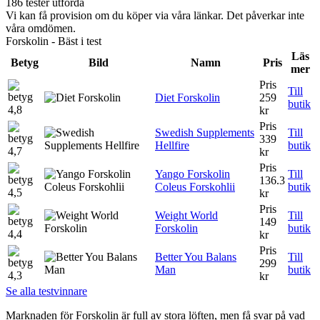
186 tester utförda
Vi kan få provision om du köper via våra länkar. Det påverkar inte
våra omdömen.
Forskolin - Bäst i test
Läs
Betyg
Bild
Namn
Pris
mer
Pris
Till
Diet Forskolin
259
butik
4,8
kr
Pris
Swedish Supplements
Till
339
Hellfire
butik
4,7
kr
Pris
Yango Forskolin
Till
136.3
Coleus Forskohlii
butik
4,5
kr
Pris
Weight World
Till
149
Forskolin
butik
4,4
kr
Pris
Better You Balans
Till
299
Man
butik
4,3
kr
Se alla testvinnare
Marknaden för Forskolin är full av stora löften, men få svar på vad