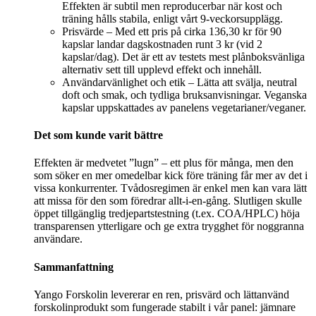
Effekten är subtil men reproducerbar när kost och
träning hålls stabila, enligt vårt 9-veckorsupplägg.
Prisvärde – Med ett pris på cirka 136,30 kr för 90
kapslar landar dagskostnaden runt 3 kr (vid 2
kapslar/dag). Det är ett av testets mest plånboksvänliga
alternativ sett till upplevd effekt och innehåll.
Användarvänlighet och etik – Lätta att svälja, neutral
doft och smak, och tydliga bruksanvisningar. Veganska
kapslar uppskattades av panelens vegetarianer/veganer.
Det som kunde varit bättre
Effekten är medvetet ”lugn” – ett plus för många, men den
som söker en mer omedelbar kick före träning får mer av det i
vissa konkurrenter. Tvådosregimen är enkel men kan vara lätt
att missa för den som föredrar allt-i-en-gång. Slutligen skulle
öppet tillgänglig tredjepartstestning (t.ex. COA/HPLC) höja
transparensen ytterligare och ge extra trygghet för noggranna
användare.
Sammanfattning
Yango Forskolin levererar en ren, prisvärd och lättanvänd
forskolinprodukt som fungerade stabilt i vår panel: jämnare