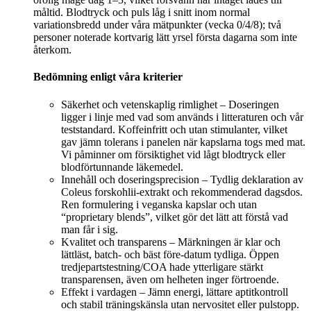
måltid. Blodtryck och puls låg i snitt inom normal
variationsbredd under våra mätpunkter (vecka 0/4/8); två
personer noterade kortvarig lätt yrsel första dagarna som inte
återkom.
Bedömning enligt våra kriterier
Säkerhet och vetenskaplig rimlighet – Doseringen
ligger i linje med vad som används i litteraturen och vår
teststandard. Koffeinfritt och utan stimulanter, vilket
gav jämn tolerans i panelen när kapslarna togs med mat.
Vi påminner om försiktighet vid lågt blodtryck eller
blodförtunnande läkemedel.
Innehåll och doseringsprecision – Tydlig deklaration av
Coleus forskohlii-extrakt och rekommenderad dagsdos.
Ren formulering i veganska kapslar och utan
“proprietary blends”, vilket gör det lätt att förstå vad
man får i sig.
Kvalitet och transparens – Märkningen är klar och
lättläst, batch- och bäst före-datum tydliga. Öppen
tredjepartstestning/COA hade ytterligare stärkt
transparensen, även om helheten inger förtroende.
Effekt i vardagen – Jämn energi, lättare aptitkontroll
och stabil träningskänsla utan nervositet eller pulstopp.