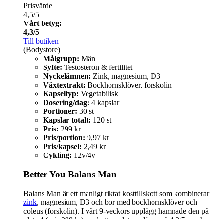
Prisvärde
4,5/5
Vårt betyg:
4,3/5
Till butiken
(Bodystore)
Målgrupp:
Män
Syfte:
Testosteron & fertilitet
Nyckelämnen:
Zink, magnesium, D3
Växtextrakt:
Bockhornsklöver, forskolin
Kapseltyp:
Vegetabilisk
Dosering/dag:
4 kapslar
Portioner:
30 st
Kapslar totalt:
120 st
Pris:
299 kr
Pris/portion:
9,97 kr
Pris/kapsel:
2,49 kr
Cykling:
12v/4v
Better You Balans Man
Balans Man är ett manligt riktat kosttillskott som kombinerar
zink
, magnesium, D3 och bor med bockhornsklöver och
coleus (forskolin). I vårt 9‑veckors upplägg hamnade den på