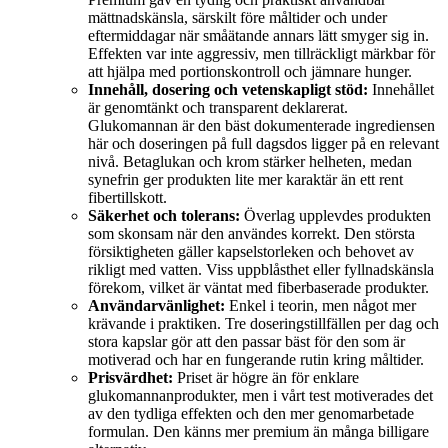
mättnadskänsla, särskilt före måltider och under
eftermiddagar när småätande annars lätt smyger sig in.
Effekten var inte aggressiv, men tillräckligt märkbar för
att hjälpa med portionskontroll och jämnare hunger.
Innehåll, dosering och vetenskapligt stöd:
Innehållet
är genomtänkt och transparent deklarerat.
Glukomannan är den bäst dokumenterade ingrediensen
här och doseringen på full dagsdos ligger på en relevant
nivå. Betaglukan och krom stärker helheten, medan
synefrin ger produkten lite mer karaktär än ett rent
fibertillskott.
Säkerhet och tolerans:
Överlag upplevdes produkten
som skonsam när den användes korrekt. Den största
försiktigheten gäller kapselstorleken och behovet av
rikligt med vatten. Viss uppblåsthet eller fyllnadskänsla
förekom, vilket är väntat med fiberbaserade produkter.
Användarvänlighet:
Enkel i teorin, men något mer
krävande i praktiken. Tre doseringstillfällen per dag och
stora kapslar gör att den passar bäst för den som är
motiverad och har en fungerande rutin kring måltider.
Prisvärdhet:
Priset är högre än för enklare
glukomannanprodukter, men i vårt test motiverades det
av den tydliga effekten och den mer genomarbetade
formulan. Den känns mer premium än många billigare