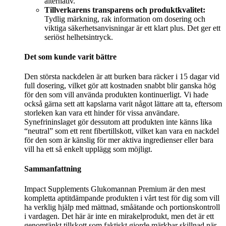
alternativ.
Tillverkarens transparens och produktkvalitet:
Tydlig märkning, rak information om dosering och
viktiga säkerhetsanvisningar är ett klart plus. Det ger ett
seriöst helhetsintryck.
Det som kunde varit bättre
Den största nackdelen är att burken bara räcker i 15 dagar vid
full dosering, vilket gör att kostnaden snabbt blir ganska hög
för den som vill använda produkten kontinuerligt. Vi hade
också gärna sett att kapslarna varit något lättare att ta, eftersom
storleken kan vara ett hinder för vissa användare.
Synefrininslaget gör dessutom att produkten inte känns lika
“neutral” som ett rent fibertillskott, vilket kan vara en nackdel
för den som är känslig för mer aktiva ingredienser eller bara
vill ha ett så enkelt upplägg som möjligt.
Sammanfattning
Impact Supplements Glukomannan Premium är den mest
kompletta aptitdämpande produkten i vårt test för dig som vill
ha verklig hjälp med mättnad, småätande och portionskontroll
i vardagen. Det här är inte en mirakelprodukt, men det är ett
genomtänkt tillskott som faktiskt gjorde märkbar skillnad när