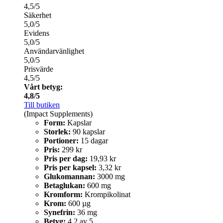
4,5/5
Säkerhet
5,0/5
Evidens
5,0/5
Användarvänlighet
5,0/5
Prisvärde
4,5/5
Vårt betyg:
4,8/5
Till butiken
(Impact Supplements)
Form:
Kapslar
Storlek:
90 kapslar
Portioner:
15 dagar
Pris:
299 kr
Pris per dag:
19,93 kr
Pris per kapsel:
3,32 kr
Glukomannan:
3000 mg
Betaglukan:
600 mg
Kromform:
Krompikolinat
Krom:
600 µg
Synefrin:
36 mg
Betyg:
4,2 av 5