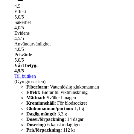
4,5
Effekt
5,0/5
Säkerhet
4,0/5
Evidens
4,5/5
Användarvänlighet
4,0/5
Prisvärde
5,0/5
Vårt betyg:
4,5/5
Till butiken
(Gymgrossisten)
Fiberform:
Vattenlöslig glukomannan
Effekt:
Bidrar till viktminskning
Mättnad:
Sväller i magen
Krominnehåll:
För blodsockret
Glukomannan/portion:
1,1 g
Daglig mängd:
3,3 g
Doser/förpackning:
14 dagar
Dosering:
6 kapslar dagligen
Pris/förpackning:
112 kr