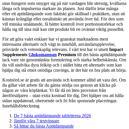
utan hungern som smyger sig på när vardagen blir stressig, kvällarna
långa och impulserna starkare än planen. Just därför letar många
efter ett aptitdämpande som faktiskt gör skillnad i praktiken, utan att
kännas krångligt eller orealistiskt att använda över tid. För den som
vill minska småätande, få bättre kontroll över portionsstorlekar och
hålla sig till sina mål kan rätt produkt bli en oväntat viktig pusselbit.
För att göra valet enklare har vi granskat marknadens mest
intressanta alternativ och vägt in innehåll, användarupplevelse,
prisvärde och vetenskaplig relevans. I vårt test har vi utsett
Impact
Supplements
Glukomannan
Premium
till det bästa aptitdämpande
tack vare sin genomtänkta formulering och starka helhetskänsla. Om
du vill undvika dyra felköp och i stället hitta ett alternativ som kan
hjälpa dig stå emot onödiga cravings, är det här en bra plats att börja.
Kostnörd.se är gratis att använda och kommer alltid att vara det. Om
du gillar vårt arbete får du gärna stödja oss genom att klicka på
någon av våra köplänkar. Vi får då en liten provision från
återförsäljaren – utan extra kostnad för dig. Det hjälper oss att hålla
sidan uppdaterad, oberoende och fri från sponsrade placeringar.
Innehållsförteckning
De 7 bästa aptitdämpande tabletterna 2026
Jämför våra 7 testvinnare
Så hittar du bästa Aptitdämpande