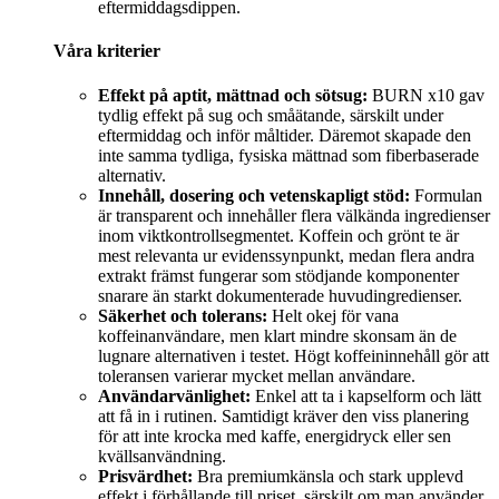
eftermiddagsdippen.
Våra kriterier
Effekt på aptit, mättnad och sötsug:
BURN x10 gav
tydlig effekt på sug och småätande, särskilt under
eftermiddag och inför måltider. Däremot skapade den
inte samma tydliga, fysiska mättnad som fiberbaserade
alternativ.
Innehåll, dosering och vetenskapligt stöd:
Formulan
är transparent och innehåller flera välkända ingredienser
inom viktkontrollsegmentet. Koffein och grönt te är
mest relevanta ur evidenssynpunkt, medan flera andra
extrakt främst fungerar som stödjande komponenter
snarare än starkt dokumenterade huvudingredienser.
Säkerhet och tolerans:
Helt okej för vana
koffeinanvändare, men klart mindre skonsam än de
lugnare alternativen i testet. Högt koffeininnehåll gör att
toleransen varierar mycket mellan användare.
Användarvänlighet:
Enkel att ta i kapselform och lätt
att få in i rutinen. Samtidigt kräver den viss planering
för att inte krocka med kaffe, energidryck eller sen
kvällsanvändning.
Prisvärdhet:
Bra premiumkänsla och stark upplevd
effekt i förhållande till priset, särskilt om man använder