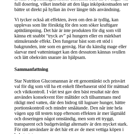
full dosering, vilket innebär att den låga inköpskostnaden ser
bättre ut direkt på hyllan än över längre tids användning.
Vi tycker också att effekten, även om den är tydlig, kan
upplevas som lite försiktig för den som söker kraftigare
aptitdämpning. Det här är inte produkten för dig som vill
känna ett snabbt “tryck av” på hungern eller en märkbart
stimulerande effekt. Den fungerar bäst som ett stöd i
bakgrunden, inte som en genväg. Har du känslig mage eller
slarvar med vattenintaget kan den dessutom kännas svullen
och lätt obekväm snarare än hjälpsam.
Sammanfattning
Star Nutrition Glucomannan är ett genomtänkt och prisvärt
val för dig som vill ha ett enkelt fiberbaserat stöd för mättnad
och viktkontroll. I vårt test gav den bäst resultat när den
användes konsekvent före måltider och tillsammans med
rikligt med vatten, där den bidrog till lugnare hunger, bättre
portionskontroll och mindre småätande. Den når inte hela
vägen upp till testets topp eftersom effekten är mer lågmäld
och doseringen något omständig, men som ett tryggt,
transparent och budgetvänligt alternativ är den mycket stark.
För rätt användare är det här ett av de mest vettiga köpen i