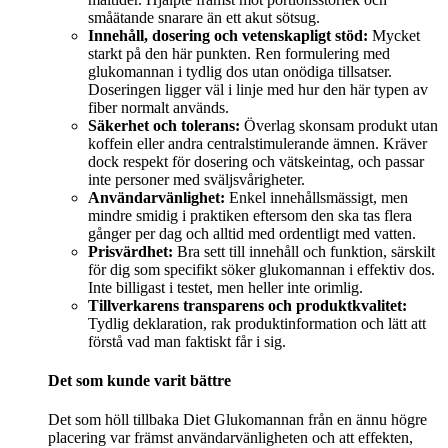
småätande snarare än ett akut sötsug.
Innehåll, dosering och vetenskapligt stöd:
Mycket
starkt på den här punkten. Ren formulering med
glukomannan i tydlig dos utan onödiga tillsatser.
Doseringen ligger väl i linje med hur den här typen av
fiber normalt används.
Säkerhet och tolerans:
Överlag skonsam produkt utan
koffein eller andra centralstimulerande ämnen. Kräver
dock respekt för dosering och vätskeintag, och passar
inte personer med sväljsvårigheter.
Användarvänlighet:
Enkel innehållsmässigt, men
mindre smidig i praktiken eftersom den ska tas flera
gånger per dag och alltid med ordentligt med vatten.
Prisvärdhet:
Bra sett till innehåll och funktion, särskilt
för dig som specifikt söker glukomannan i effektiv dos.
Inte billigast i testet, men heller inte orimlig.
Tillverkarens transparens och produktkvalitet:
Tydlig deklaration, rak produktinformation och lätt att
förstå vad man faktiskt får i sig.
Det som kunde varit bättre
Det som höll tillbaka Diet Glukomannan från en ännu högre
placering var främst användarvänligheten och att effekten,