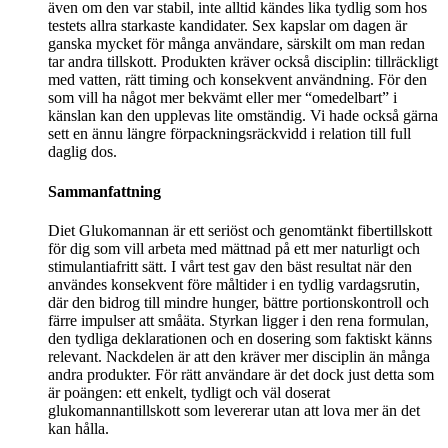
även om den var stabil, inte alltid kändes lika tydlig som hos
testets allra starkaste kandidater. Sex kapslar om dagen är
ganska mycket för många användare, särskilt om man redan
tar andra tillskott. Produkten kräver också disciplin: tillräckligt
med vatten, rätt timing och konsekvent användning. För den
som vill ha något mer bekvämt eller mer “omedelbart” i
känslan kan den upplevas lite omständig. Vi hade också gärna
sett en ännu längre förpackningsräckvidd i relation till full
daglig dos.
Sammanfattning
Diet Glukomannan är ett seriöst och genomtänkt fibertillskott
för dig som vill arbeta med mättnad på ett mer naturligt och
stimulantiafritt sätt. I vårt test gav den bäst resultat när den
användes konsekvent före måltider i en tydlig vardagsrutin,
där den bidrog till mindre hunger, bättre portionskontroll och
färre impulser att småäta. Styrkan ligger i den rena formulan,
den tydliga deklarationen och en dosering som faktiskt känns
relevant. Nackdelen är att den kräver mer disciplin än många
andra produkter. För rätt användare är det dock just detta som
är poängen: ett enkelt, tydligt och väl doserat
glukomannantillskott som levererar utan att lova mer än det
kan hålla.