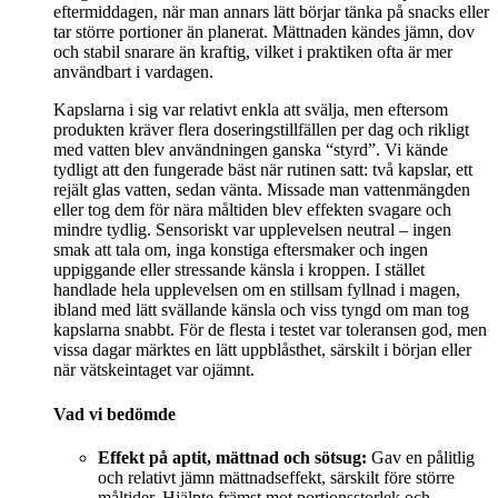
eftermiddagen, när man annars lätt börjar tänka på snacks eller
tar större portioner än planerat. Mättnaden kändes jämn, dov
och stabil snarare än kraftig, vilket i praktiken ofta är mer
användbart i vardagen.
Kapslarna i sig var relativt enkla att svälja, men eftersom
produkten kräver flera doseringstillfällen per dag och rikligt
med vatten blev användningen ganska “styrd”. Vi kände
tydligt att den fungerade bäst när rutinen satt: två kapslar, ett
rejält glas vatten, sedan vänta. Missade man vattenmängden
eller tog dem för nära måltiden blev effekten svagare och
mindre tydlig. Sensoriskt var upplevelsen neutral – ingen
smak att tala om, inga konstiga eftersmaker och ingen
uppiggande eller stressande känsla i kroppen. I stället
handlade hela upplevelsen om en stillsam fyllnad i magen,
ibland med lätt svällande känsla och viss tyngd om man tog
kapslarna snabbt. För de flesta i testet var toleransen god, men
vissa dagar märktes en lätt uppblåsthet, särskilt i början eller
när vätskeintaget var ojämnt.
Vad vi bedömde
Effekt på aptit, mättnad och sötsug:
Gav en pålitlig
och relativt jämn mättnadseffekt, särskilt före större
måltider. Hjälpte främst mot portionsstorlek och