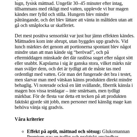
lugn, fysisk mättnad. Ungefär 30–45 minuter efter intag,
tillsammans med rikligt med vatten, upplevde vi hur magen
kändes mer fylld och stilla. Hungern blev mindre
påträngande, och det blev lättare att vänta in måltiden utan att
gå och småplocka ur skafferiet.
Det mest positiva sensoriskt var just hur jämn effekten kändes.
Mättnaden kom inte abrupt, utan byggdes upp gradvis. Vid
lunch märktes det genom att portionerna spontant blev något
mindre utan att man kände sig “berövad”, och på
eftermiddagen minskade det där rastlösa suget efter något sött
eller snabbt. Kapslarna i sig är ganska stora, vilket märks när
man sväljer dem, och det är tydligt att de måste tas med
ordentligt med vatten. Gör man det fungerade det bra i testet,
men slarvar man med vätskan känns produkten direkt mindre
behaglig. Vi noterade också en lätt svällande, fiberrik känsla i
magen hos vissa testdagar – inte smärtsam, men tydligt
märkbar. För de flesta var detta ett tecken på att produkten
faktiskt gjorde sitt jobb, men personer med känslig mage kan
behöva vänja sig gradvis.
Våra kriterier
Effekt på aptit, mättnad och sötsug:
Glukomannan
Premium gav en tydlig och praktiskt användbar