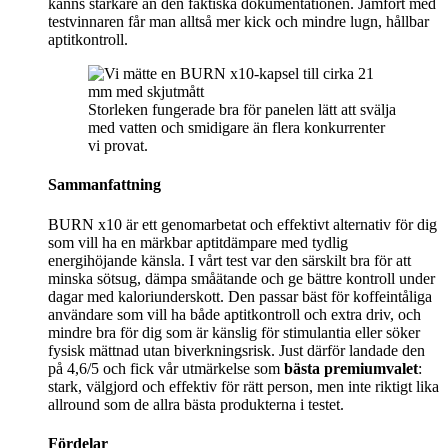
känns starkare än den faktiska dokumentationen. Jämfört med
testvinnaren får man alltså mer kick och mindre lugn, hållbar
aptitkontroll.
Storleken fungerade bra för panelen lätt att svälja
med vatten och smidigare än flera konkurrenter
vi provat.
Sammanfattning
BURN x10 är ett genomarbetat och effektivt alternativ för dig
som vill ha en märkbar aptitdämpare med tydlig
energihöjande känsla. I vårt test var den särskilt bra för att
minska sötsug, dämpa småätande och ge bättre kontroll under
dagar med kaloriunderskott. Den passar bäst för koffeintåliga
användare som vill ha både aptitkontroll och extra driv, och
mindre bra för dig som är känslig för stimulantia eller söker
fysisk mättnad utan biverkningsrisk. Just därför landade den
på 4,6/5 och fick vår utmärkelse som
bästa premiumvalet
:
stark, välgjord och effektiv för rätt person, men inte riktigt lika
allround som de allra bästa produkterna i testet.
Fördelar