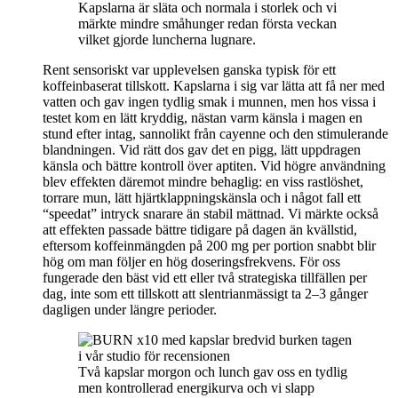
Kapslarna är släta och normala i storlek och vi
märkte mindre småhunger redan första veckan
vilket gjorde luncherna lugnare.
Rent sensoriskt var upplevelsen ganska typisk för ett
koffeinbaserat tillskott. Kapslarna i sig var lätta att få ner med
vatten och gav ingen tydlig smak i munnen, men hos vissa i
testet kom en lätt kryddig, nästan varm känsla i magen en
stund efter intag, sannolikt från cayenne och den stimulerande
blandningen. Vid rätt dos gav det en pigg, lätt uppdragen
känsla och bättre kontroll över aptiten. Vid högre användning
blev effekten däremot mindre behaglig: en viss rastlöshet,
torrare mun, lätt hjärtklappningskänsla och i något fall ett
“speedat” intryck snarare än stabil mättnad. Vi märkte också
att effekten passade bättre tidigare på dagen än kvällstid,
eftersom koffeinmängden på 200 mg per portion snabbt blir
hög om man följer en hög doseringsfrekvens. För oss
fungerade den bäst vid ett eller två strategiska tillfällen per
dag, inte som ett tillskott att slentrianmässigt ta 2–3 gånger
dagligen under längre perioder.
Två kapslar morgon och lunch gav oss en tydlig
men kontrollerad energikurva och vi slapp