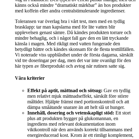
känns också mindre “dramatiskt märkbar” än hos produkter
med koffein eller andra centralstimulerande ingredienser.
Toleransen var överlag bra i vårt test, men med en tydlig
brasklapp: tar man kapslarna med för lite vatten blir
upplevelsen genast sämre. Då kändes produkten torrare och
mindre behaglig, och i något fall gav den en lätt tryckande
känsla i magen. Med rikligt med vatten fungerade den
betydligt bättre och kändes skonsam för de flesta testtillfällen.
Vi noterade viss uppblåsthet under de första dagarna, särskilt
vid tre doseringar per dag, men det var inte ovanligt för den
här typen av fiberprodukt och avtog när rutinen satte sig.
Våra kriterier
Effekt på aptit, mättnad och sötsug:
Gav en tydlig
men relativt mjuk mättnadseffekt, särskilt före större
måltider. Hjälpte främst med portionskontroll och att
dämpa småätande snarare än att helt slå ut hunger.
Innehåll, dosering och vetenskapligt stöd:
Ett stort
plus att produkten bygger på glukomannan, en
ingrediens med relevant dokumentation inom
viktkontroll när den används korrekt tillsammans med
energireducerad kost. Krom är ett rimligt komplement,