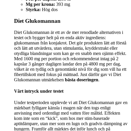
Mg per krona:
393 mg
Styrka:
Hög dos
Diet Glukomannan
Diet Glukomannan är ett av de mer renodlade alternativen i
testet och bygger helt på en enda aktiv ingrediens:
glukomannan från konjakrot. Det gör produkten lätt att förstå
och lätt att utvärdera, utan stimulantia, kryddextrakt eller
otydliga blandningar som kan ge en snabb men ojämn effekt.
Med 1600 mg per portion och rekommenderat intag på 2
kapslar 3 gånger dagligen landar den på 4800 mg per dag,
vilket är en tydlig och genomtänkt nivå för dig som vill ha ett
fibertillskott med fokus på mättnad. Just därför gav vi Diet
Glukomannan utmärkelsen
bästa doseringen
.
Vårt intryck under testet
Under testperioden upplevde vi att Diet Glukomannan gav en
märkbart fylligare känsla i magen när den togs enligt
anvisning med ordentligt med vatten före måltid. Effekten
kom inte som en “kick”, som hos mer stim-baserade
aptitdämpare, utan mer som en lugn och gradvis dämpning av
hungern. Framför allt märktes det inför lunch och på