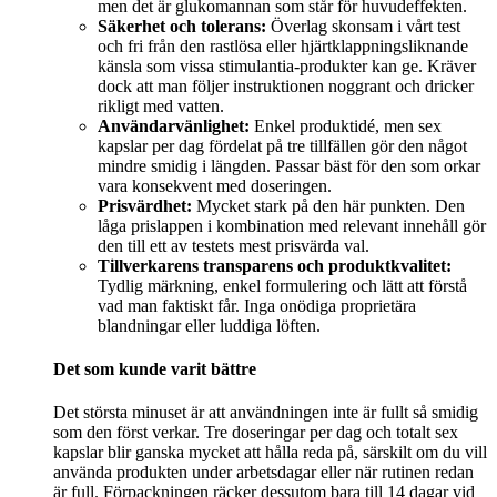
men det är glukomannan som står för huvudeffekten.
Säkerhet och tolerans:
Överlag skonsam i vårt test
och fri från den rastlösa eller hjärtklappningsliknande
känsla som vissa stimulantia-produkter kan ge. Kräver
dock att man följer instruktionen noggrant och dricker
rikligt med vatten.
Användarvänlighet:
Enkel produktidé, men sex
kapslar per dag fördelat på tre tillfällen gör den något
mindre smidig i längden. Passar bäst för den som orkar
vara konsekvent med doseringen.
Prisvärdhet:
Mycket stark på den här punkten. Den
låga prislappen i kombination med relevant innehåll gör
den till ett av testets mest prisvärda val.
Tillverkarens transparens och produktkvalitet:
Tydlig märkning, enkel formulering och lätt att förstå
vad man faktiskt får. Inga onödiga proprietära
blandningar eller luddiga löften.
Det som kunde varit bättre
Det största minuset är att användningen inte är fullt så smidig
som den först verkar. Tre doseringar per dag och totalt sex
kapslar blir ganska mycket att hålla reda på, särskilt om du vill
använda produkten under arbetsdagar eller när rutinen redan
är full. Förpackningen räcker dessutom bara till 14 dagar vid