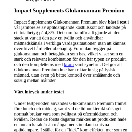
Impact Supplements Glukomannan Premium
Impact Supplements Glukomannan Premium blev
bäst i test
i
vår jämförelse av aptitdämpande kosttillskott och landade på
ett totalbetyg på 4,8/5. Det som framför allt gjorde att den
stack ut var att den gav en tydlig och användbar
mättnadskänsla i verkliga vardagssituationer, utan att kännas
överdrivet hård eller obehaglig. Formulan bygger på
glukomannan och betaglukan som bas, vilket vi ser som en
stark och relevant kombination för den här typen av produkt,
och den kompletteras med
krom
samt synefrin. Det gör att
Glukomannan Premium inte bara riktar in sig på fysisk
mättnad, utan även på bättre kontroll över småätande och
sötsug mellan måltider.
Vårt intryck under testet
Under testperioden användes Glukomannan Premium främst
före lunch och middag, samt vid de tidpunkter då sötsuget
normalt brukar vara som tydligast på eftermiddagen och
kvällen. Redan de första dagarna märktes att produkten hade
en annan karaktär än många mer stimulantia-drivna
aptitdämpare. I stället för en “kick” kom effekten mer som en