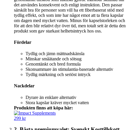
det användes konsekvent och enligt instruktion. Den passar
särskilt bra för personer som vill ha ett fiberbaserat stöd med
tydlig effekt, och som inte har något emot att ta flera kapslar
om dagen med mycket vatten. Minus för kapselstorleken och
för att den blir relativt dyr över tid, men totalt sett är detta den
produkt som gav starkast helhetsintryck hos oss.
Fördelar
Tydlig och jämn mättnadskänsla
Minskar småätande och sötsug
Genomtänkt och bred formula
Skonsammare än stimulantia-baserade alternativ
Tydlig märkning och seriöst intryck
Nackdelar
Dyrare än enklare alternativ
Stora kapslar kräver mycket vatten
Produkten finns att köpa här:
299 kr
2. Bästa premiumvalet: Svenskt Kosttillskott