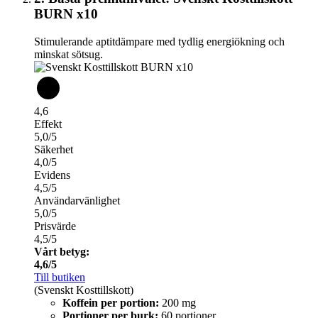
BURN x10
Stimulerande aptitdämpare med tydlig energiökning och
minskat sötsug.
4,6
Effekt
5,0/5
Säkerhet
4,0/5
Evidens
4,5/5
Användarvänlighet
5,0/5
Prisvärde
4,5/5
Vårt betyg:
4,6/5
Till butiken
(Svenskt Kosttillskott)
Koffein per portion:
200 mg
Portioner per burk:
60 portioner