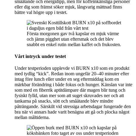
småätande och energidipp, men för koffeinkänsliga personer
eller dig som främst söker mjuk, långvarig mättnad finns
bättre val högre upp i testet.
Första morgonen gav två kapslar en mjuk värme
och jämn pigghet utan eftersmak och det blev
snabbt en enkel rutin mellan kaffet och frukosten.
Vårt intryck under testet
Under testperioden upplevde vi BURN x10 som en produkt
med tydlig “kick”. Redan inom ungefär 20–40 minuter efter
intag före lunch eller under en seg eftermiddag kom en
märkbar förändring i både fokus och hunger. Känslan var inte
som med en fiberrik aptitdämpare där magen blir tung och
fysiskt fylld, utan mer som att suget skruvades ner och att
tankarna på snacks, sött och småätande blev mindre
påträngande. Särskilt vid stressiga arbetsdagar fungerade den
bra när vi annars hade varit benägna att gå och plocka något
mellan måltiderna.