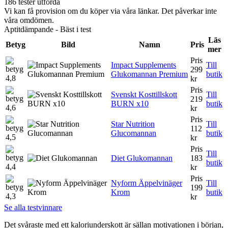
186 tester utförda
Vi kan få provision om du köper via våra länkar. Det påverkar inte
våra omdömen.
Aptitdämpande - Bäst i test
Läs
Betyg
Bild
Namn
Pris
mer
Pris
Impact Supplements
Till
299
Glukomannan Premium
butik
4,8
kr
Pris
Svenskt Kosttillskott
Till
219
BURN x10
butik
4,6
kr
Pris
Star Nutrition
Till
112
Glucomannan
butik
4,5
kr
Pris
Till
Diet Glukomannan
183
butik
4,4
kr
Pris
Nyform Äppelvinäger
Till
199
Krom
butik
4,3
kr
Se alla testvinnare
Det svåraste med ett kaloriunderskott är sällan motivationen i början,