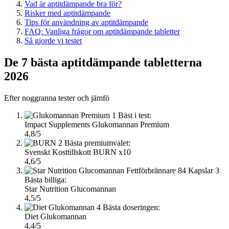
Vad är aptitdämpande bra för?
Risker med aptitdämpande
Tips för användning av aptitdämpande
FAQ: Vanliga frågor om aptitdämpande tabletter
Så gjorde vi testet
De 7 bästa aptitdämpande tabletterna
2026
Efter noggranna tester och jämfö
1
Bäst i test:
Impact Supplements Glukomannan Premium
4,8/5
2
Bästa premiumvalet:
Svenskt Kosttillskott BURN x10
4,6/5
3
Bästa billiga:
Star Nutrition Glucomannan
4,5/5
4
Bästa doseringen:
Diet Glukomannan
4,4/5