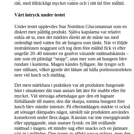
rätt, med tillräckligt mycket vatten och i rätt tid före måltid.
Vårt intryck under testet
Under testet upplevdes Star Nutrition Glucomannan som en
diskret men pålitlig produkt. Själva kapslarna var relativt
enkla att ta, men det märktes direkt att de måste tas med
ordentligt med vatten för att fungera som tänkt. När vi följde
instruktionen noggrant och tog dem före måltid fick vi efter
ungefär 20–40 minuter en gradvis växande mättnadskänsla –
inte som ett plötsligt “stopp”, utan mer som att hungern blev
rundare i kanterna. Magen kändes fylligare, lite tyngre och
mer stillsam, vilket gjorde det lättare att hålla portionsstorleken
nere vid lunch och middag.
Det mest märkbara i praktiken var att produkten fungerade
bäst i situationer där man annars lätt äter för snabbt eller för
mycket. Vid stressiga arbetsdagar gav den ett lugnare
förhållande till maten; den där skarpa, tomma hungern före
lunch blev mindre intensiv. På eftermiddagen märkte vi också
att sötsuget dämpades något, särskilt när produkten användes
konsekvent under flera dagar. Känslan var inte energigivande
eller uppiggande, utan snarare fysisk: en lätt svällande
mättnad i magen, ett mindre sug efter snacks och en jämnare
väg in i måltiden. Den typen av effekt passar många, men den