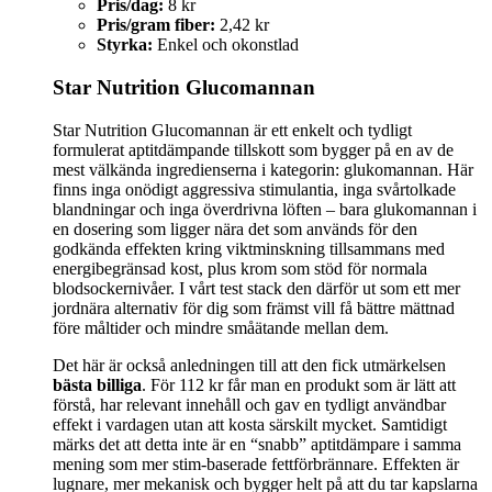
Pris/dag:
8 kr
Pris/gram fiber:
2,42 kr
Styrka:
Enkel och okonstlad
Star Nutrition Glucomannan
Star Nutrition Glucomannan är ett enkelt och tydligt
formulerat aptitdämpande tillskott som bygger på en av de
mest välkända ingredienserna i kategorin: glukomannan. Här
finns inga onödigt aggressiva stimulantia, inga svårtolkade
blandningar och inga överdrivna löften – bara glukomannan i
en dosering som ligger nära det som används för den
godkända effekten kring viktminskning tillsammans med
energibegränsad kost, plus krom som stöd för normala
blodsockernivåer. I vårt test stack den därför ut som ett mer
jordnära alternativ för dig som främst vill få bättre mättnad
före måltider och mindre småätande mellan dem.
Det här är också anledningen till att den fick utmärkelsen
bästa billiga
. För 112 kr får man en produkt som är lätt att
förstå, har relevant innehåll och gav en tydligt användbar
effekt i vardagen utan att kosta särskilt mycket. Samtidigt
märks det att detta inte är en “snabb” aptitdämpare i samma
mening som mer stim-baserade fettförbrännare. Effekten är
lugnare, mer mekanisk och bygger helt på att du tar kapslarna