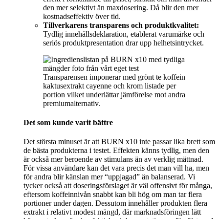
den mer selektivt än maxdosering. Då blir den mer
kostnadseffektiv över tid.
Tillverkarens transparens och produktkvalitet:
Tydlig innehållsdeklaration, etablerat varumärke och
seriös produktpresentation drar upp helhetsintrycket.
Transparensen imponerar med grönt te koffein
kaktusextrakt cayenne och krom listade per
portion vilket underlättar jämförelse mot andra
premiumalternativ.
Det som kunde varit bättre
Det största minuset är att BURN x10 inte passar lika brett som
de bästa produkterna i testet. Effekten känns tydlig, men den
är också mer beroende av stimulans än av verklig mättnad.
För vissa användare kan det vara precis det man vill ha, men
för andra blir känslan mer “uppjagad” än balanserad. Vi
tycker också att doseringsförslaget är väl offensivt för många,
eftersom koffeinnivån snabbt kan bli hög om man tar flera
portioner under dagen. Dessutom innehåller produkten flera
extrakt i relativt modest mängd, där marknadsföringen lätt