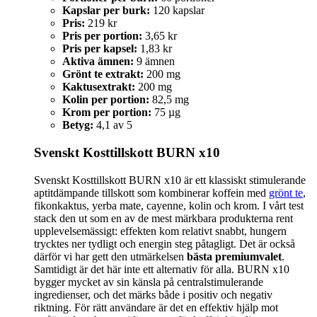
Kapslar per burk:
120 kapslar
Pris:
219 kr
Pris per portion:
3,65 kr
Pris per kapsel:
1,83 kr
Aktiva ämnen:
9 ämnen
Grönt te extrakt:
200 mg
Kaktusextrakt:
200 mg
Kolin per portion:
82,5 mg
Krom per portion:
75 µg
Betyg:
4,1 av 5
Svenskt Kosttillskott BURN x10
Svenskt Kosttillskott BURN x10 är ett klassiskt stimulerande
aptitdämpande tillskott som kombinerar koffein med
grönt te
,
fikonkaktus, yerba mate, cayenne, kolin och krom. I vårt test
stack den ut som en av de mest märkbara produkterna rent
upplevelsemässigt: effekten kom relativt snabbt, hungern
trycktes ner tydligt och energin steg påtagligt. Det är också
därför vi har gett den utmärkelsen
bästa premiumvalet
.
Samtidigt är det här inte ett alternativ för alla. BURN x10
bygger mycket av sin känsla på centralstimulerande
ingredienser, och det märks både i positiv och negativ
riktning. För rätt användare är det en effektiv hjälp mot