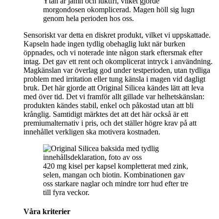
Ytan är jämn och luktfri, vilket gjorde
morgondosen okomplicerad. Magen höll sig lugn
genom hela perioden hos oss.
Sensoriskt var detta en diskret produkt, vilket vi uppskattade.
Kapseln hade ingen tydlig obehaglig lukt när burken
öppnades, och vi noterade inte någon stark eftersmak efter
intag. Det gav ett rent och okomplicerat intryck i användning.
Magkänslan var överlag god under testperioden, utan tydliga
problem med irritation eller tung känsla i magen vid dagligt
bruk. Det här gjorde att Original Silicea kändes lätt att leva
med över tid. Det vi framför allt gillade var helhetskänslan:
produkten kändes stabil, enkel och påkostad utan att bli
krånglig. Samtidigt märktes det att det här också är ett
premiumalternativ i pris, och det ställer högre krav på att
innehållet verkligen ska motivera kostnaden.
420 mg kisel per kapsel kompletterat med zink,
selen, mangan och biotin. Kombinationen gav
oss starkare naglar och mindre torr hud efter tre
till fyra veckor.
Våra kriterier