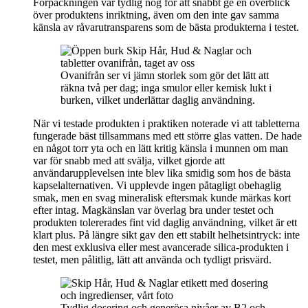
Förpackningen var tydlig nog för att snabbt ge en överblick
över produktens inriktning, även om den inte gav samma
känsla av råvarutransparens som de bästa produkterna i testet.
Ovanifrån ser vi jämn storlek som gör det lätt att
räkna två per dag; inga smulor eller kemisk lukt i
burken, vilket underlättar daglig användning.
När vi testade produkten i praktiken noterade vi att tabletterna
fungerade bäst tillsammans med ett större glas vatten. De hade
en något torr yta och en lätt kritig känsla i munnen om man
var för snabb med att svälja, vilket gjorde att
användarupplevelsen inte blev lika smidig som hos de bästa
kapselalternativen. Vi upplevde ingen påtagligt obehaglig
smak, men en svag mineralisk eftersmak kunde märkas kort
efter intag. Magkänslan var överlag bra under testet och
produkten tolererades fint vid daglig användning, vilket är ett
klart plus. På längre sikt gav den ett stabilt helhetsintryck: inte
den mest exklusiva eller mest avancerade silica-produkten i
testet, men pålitlig, lätt att använda och tydligt prisvärd.
Tydlig dosering och generösa nivåer av B2 och