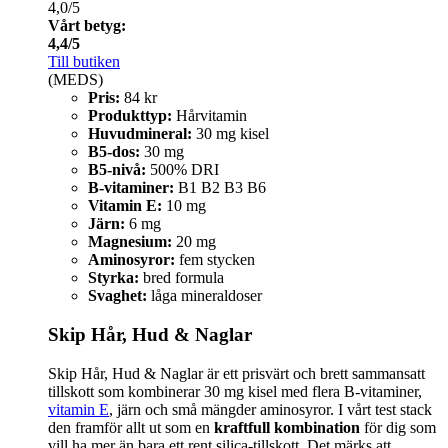
4,0/5
Vårt betyg:
4,4/5
Till butiken
(MEDS)
Pris:
84 kr
Produkttyp:
Hårvitamin
Huvudmineral:
30 mg kisel
B5-dos:
30 mg
B5-nivå:
500% DRI
B-vitaminer:
B1 B2 B3 B6
Vitamin E:
10 mg
Järn:
6 mg
Magnesium:
20 mg
Aminosyror:
fem stycken
Styrka:
bred formula
Svaghet:
låga mineraldoser
Skip Hår, Hud & Naglar
Skip Hår, Hud & Naglar är ett prisvärt och brett sammansatt
tillskott som kombinerar 30 mg kisel med flera B-vitaminer,
vitamin E
, järn och små mängder aminosyror. I vårt test stack
den framför allt ut som en
kraftfull kombination
för dig som
vill ha mer än bara ett rent silica-tillskott. Det märks att