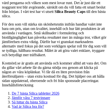
värd pengarna och vilken som mest lovar runt. Det är just där ett
noggrant test blir avgörande, särskilt om du vill fatta ett smart beslut
från början. I vårt test har vi utsett
Silica Beauty Caps
till den bästa
silica.
För den som vill stärka sin skönhetsrutin inifrån handlar valet inte
bara om pris, utan om kvalitet, innehåll och hur lätt produkten är att
använda i vardagen. Små skillnader i formulering och
biotillgänglighet kan påverka resultatet mer än många tror, vilket gör
jämförelsen extra viktig. Därför har vi granskat marknadens
alternativ med fokus på det som verkligen spelar roll för dig som vill
se tydliga, hållbara resultat. Målet är att göra valet enklare, tryggare
och betydligt mer träffsäkert.
Kostnörd.se är gratis att använda och kommer alltid att vara det. Om
du gillar vårt arbete får du gärna stödja oss genom att klicka på
någon av våra köplänkar. Vi får då en liten provision från
återförsäljaren – utan extra kostnad för dig. Det hjälper oss att hålla
sidan uppdaterad, oberoende och fri från sponsrade placeringar.
Innehållsförteckning
De 7 bästa Silica tabletter 2026
Jämför våra 7 testvinnare
Så hittar du bästa Silica
Vad är Silica bra för?