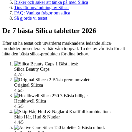
Risker och saker att tänka på med Silica
Tips för användning av Silica
FAQ: Vanliga frågor om silica
Så gjorde vi testet
De 7 bästa Silica tabletter 2026
Efter att ha testat och utvärderat marknadens ledande silica-
produkter presenterar vi här våra toppval. Ta del av vår lista för att
hitta den bästa silica-produkten för dina behov.
1
Bäst i test:
Silica Beauty Caps
4,7/5
2
Bästa premiumvalet:
Original Silicea
4,6/5
3
Bästa billiga:
Healthwell Silica
4,5/5
4
Kraftfull kombination:
Skip Hår, Hud & Naglar
4,4/5
5
Bästa utbud: