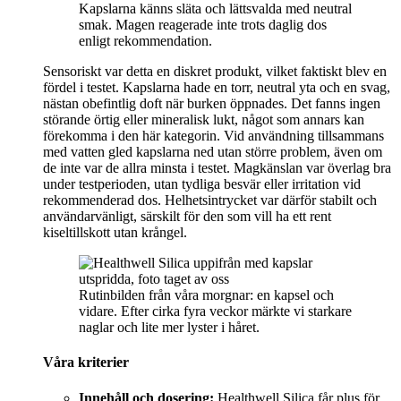
Kapslarna känns släta och lättsvalda med neutral
smak. Magen reagerade inte trots daglig dos
enligt rekommendation.
Sensoriskt var detta en diskret produkt, vilket faktiskt blev en
fördel i testet. Kapslarna hade en torr, neutral yta och en svag,
nästan obefintlig doft när burken öppnades. Det fanns ingen
störande örtig eller mineralisk lukt, något som annars kan
förekomma i den här kategorin. Vid användning tillsammans
med vatten gled kapslarna ned utan större problem, även om
de inte var de allra minsta i testet. Magkänslan var överlag bra
under testperioden, utan tydliga besvär eller irritation vid
rekommenderad dos. Helhetsintrycket var därför stabilt och
användarvänligt, särskilt för den som vill ha ett rent
kiseltillskott utan krångel.
Rutinbilden från våra morgnar: en kapsel och
vidare. Efter cirka fyra veckor märkte vi starkare
naglar och lite mer lyster i håret.
Våra kriterier
Innehåll och dosering:
Healthwell Silica får plus för