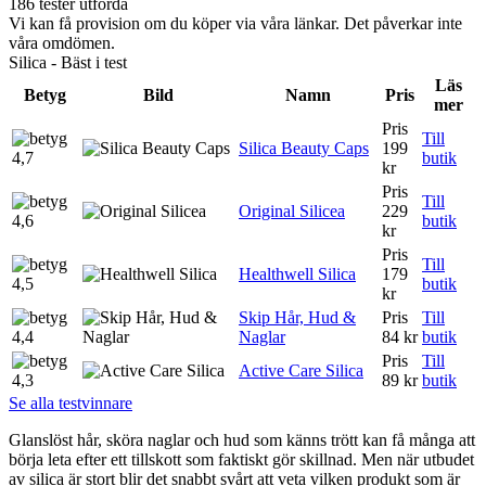
186 tester utförda
Vi kan få provision om du köper via våra länkar. Det påverkar inte
våra omdömen.
Silica - Bäst i test
Läs
Betyg
Bild
Namn
Pris
mer
Pris
Till
Silica Beauty Caps
199
4,7
butik
kr
Pris
Till
Original Silicea
229
4,6
butik
kr
Pris
Till
Healthwell Silica
179
4,5
butik
kr
Skip Hår, Hud &
Pris
Till
4,4
Naglar
84 kr
butik
Pris
Till
Active Care Silica
4,3
89 kr
butik
Se alla testvinnare
Glanslöst hår, sköra naglar och hud som känns trött kan få många att
börja leta efter ett tillskott som faktiskt gör skillnad. Men när utbudet
av silica är stort blir det snabbt svårt att veta vilken produkt som är