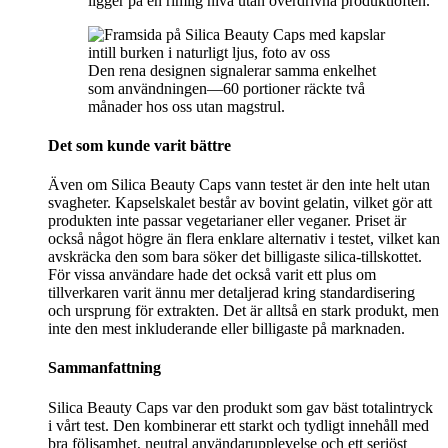
ligger på en rimlig nivå utan överdrivna produktlöften.
Den rena designen signalerar samma enkelhet
som användningen—60 portioner räckte två
månader hos oss utan magstrul.
Det som kunde varit bättre
Även om Silica Beauty Caps vann testet är den inte helt utan
svagheter. Kapselskalet består av bovint gelatin, vilket gör att
produkten inte passar vegetarianer eller veganer. Priset är
också något högre än flera enklare alternativ i testet, vilket kan
avskräcka den som bara söker det billigaste silica-tillskottet.
För vissa användare hade det också varit ett plus om
tillverkaren varit ännu mer detaljerad kring standardisering
och ursprung för extrakten. Det är alltså en stark produkt, men
inte den mest inkluderande eller billigaste på marknaden.
Sammanfattning
Silica Beauty Caps var den produkt som gav bäst totalintryck
i vårt test. Den kombinerar ett starkt och tydligt innehåll med
bra följsamhet, neutral användarupplevelse och ett seriöst