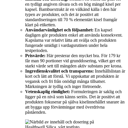
en tydligt angiven råvara och en hög mängd kisel per
kapsel. Bambuextrakt är en välkänd källa i den här
typen av produkter, och det är positivt att
standardiseringen till 70 % elementärt kisel framgår
klart på etiketten.
Användarvänlighet och följsamhet:
En kapsel
dagligen gör produkten enkel att använda konsekvent.
Kapslarna var relativt lätta att svälja och produkten
fungerade smidigt i vardagsrutinen under hela
testperioden.
Prisvärde:
Här presterar den mycket bra. För 179 kr
får man 90 portioner vid grunddosering, vilket ger ett
starkt värde sett till mängden aktiv substans per krona.
Ingredienskvalitet och transparens:
Innehållslistan är
kort och lätt att förstå. Vi uppskattar att produkten är
vegansk och fri från onödigt många tillsatser.
Märkningen är tydlig och inger förtroende.
Vetenskaplig rimlighet:
Formuleringen är saklig och
ligger på en nivå som känns seriös. Det är positivt att
produkten fokuserar på själva kiselinnehållet snarare än
att bygga upp förväntningar med överdrivna
påståenden.