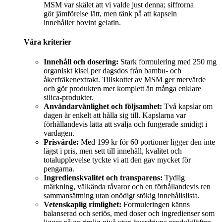
MSM var skälet att vi valde just denna; siffrorna
gör jämförelse lätt, men tänk på att kapseln
innehåller bovint gelatin.
Våra kriterier
Innehåll och dosering:
Stark formulering med 250 mg
organiskt kisel per dagsdos från bambu- och
åkerfräkenextrakt. Tillskottet av MSM ger mervärde
och gör produkten mer komplett än många enklare
silica-produkter.
Användarvänlighet och följsamhet:
Två kapslar om
dagen är enkelt att hålla sig till. Kapslarna var
förhållandevis lätta att svälja och fungerade smidigt i
vardagen.
Prisvärde:
Med 199 kr för 60 portioner ligger den inte
lägst i pris, men sett till innehåll, kvalitet och
totalupplevelse tyckte vi att den gav mycket för
pengarna.
Ingredienskvalitet och transparens:
Tydlig
märkning, välkända råvaror och en förhållandevis ren
sammansättning utan onödigt stökig innehållslista.
Vetenskaplig rimlighet:
Formuleringen känns
balanserad och seriös, med doser och ingredienser som