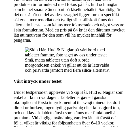
produkten är formulerad med fokus på hår, hud och naglar
som helhet snarare än enbart på kiselinnehållet. Samtidigt är
det också här en del av dess svaghet ligger: om du specifikt
söker ett mer renodlat och tydligt silica-tillskott finns det
alternativ i testet som känns mer fokuserade och något vassare
i sin formulering. Med ett pris på 84 kr är den däremot mycket
lätt att motivera för den som vill ha mycket innehåll för
pengarna.
Små, matta tabletter utan doft gjorde
morgondosen enkel; vi gillar att de är lättsvalda
och prisvärda jämfört med flera silica-alternativ.
Vårt intryck under testet
Under testperioden upplevde vi Skip Hår, Hud & Naglar som
enkel att få in i vardagen. Tabletterna gav ett ganska
okomplicerat första intryck: neutral till svagt mineralisk doft
direkt ur burken, ingen tydlig parfymig eller konstgjord ton,
och en klassisk tablettkänsla som känns mer funktionell än
premium. Vid daglig användning var den lätt att förstå och
följa, vilket är viktigt för följsamheten över 6–10 veckor.