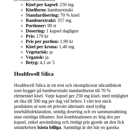
Kisel per kapsel:
250 mg
Kiselform:
bambuextrakt
Standardisering:
70 % kisel
Bambuextrakt:
357 mg
Portioner:
90 st
Dosering:
1 kapsel dagligen
Pris:
179 kr
Pris per portion:
1,99 kr
Kisel per krona:
1,40 mg
Vegetarisk:
ja
Vegansk:
ja
Betyg:
4,1 av 5
Healthwell Silica
Healthwell Silica är ett rent och okomplicerat silicatillskott
som bygger på bambuextrakt standardiserat till 70 %
elementärt kisel. Varje kapsel ger 250 mg kisel, med möjlighet
att öka till 500 mg per dag vid behov. I vårt test stack
produkten ut som ett prisvärt alternativ med tydlig
innehållsdeklaration, smidig dosering och en sammansättning
utan onödiga tillsatser. Just kombinationen av hög dos per
kapsel, enkel användning och rimligt pris gjorde att den fick
utmärkelsen
bästa billiga
. Samtidigt är det här en ganska