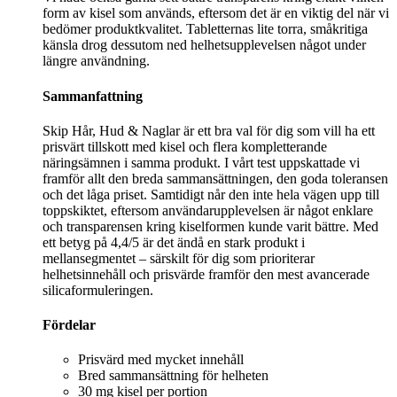
form av kisel som används, eftersom det är en viktig del när vi
bedömer produktkvalitet. Tabletternas lite torra, småkritiga
känsla drog dessutom ned helhetsupplevelsen något under
längre användning.
Sammanfattning
Skip Hår, Hud & Naglar är ett bra val för dig som vill ha ett
prisvärt tillskott med kisel och flera kompletterande
näringsämnen i samma produkt. I vårt test uppskattade vi
framför allt den breda sammansättningen, den goda toleransen
och det låga priset. Samtidigt når den inte hela vägen upp till
toppskiktet, eftersom användarupplevelsen är något enklare
och transparensen kring kiselformen kunde varit bättre. Med
ett betyg på 4,4/5 är det ändå en stark produkt i
mellansegmentet – särskilt för dig som prioriterar
helhetsinnehåll och prisvärde framför den mest avancerade
silicaformuleringen.
Fördelar
Prisvärd med mycket innehåll
Bred sammansättning för helheten
30 mg kisel per portion