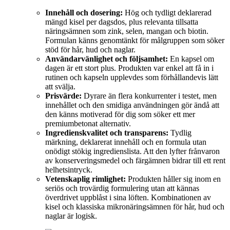
Innehåll och dosering:
Hög och tydligt deklarerad
mängd kisel per dagsdos, plus relevanta tillsatta
näringsämnen som zink, selen, mangan och biotin.
Formulan känns genomtänkt för målgruppen som söker
stöd för hår, hud och naglar.
Användarvänlighet och följsamhet:
En kapsel om
dagen är ett stort plus. Produkten var enkel att få in i
rutinen och kapseln upplevdes som förhållandevis lätt
att svälja.
Prisvärde:
Dyrare än flera konkurrenter i testet, men
innehållet och den smidiga användningen gör ändå att
den känns motiverad för dig som söker ett mer
premiumbetonat alternativ.
Ingredienskvalitet och transparens:
Tydlig
märkning, deklarerat innehåll och en formula utan
onödigt stökig ingredienslista. Att den lyfter frånvaron
av konserveringsmedel och färgämnen bidrar till ett rent
helhetsintryck.
Vetenskaplig rimlighet:
Produkten håller sig inom en
seriös och trovärdig formulering utan att kännas
överdrivet uppblåst i sina löften. Kombinationen av
kisel och klassiska mikronäringsämnen för hår, hud och
naglar är logisk.