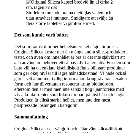
Storleken funkade bra med ett glas vatten och
utan stravhet i munnen. Smidigare att svälja än
flera storre tabletter vi jamforde med.
Det som kunde varit bättre
Det som främst drar ner helhetsintrycket något är priset.
Original Silicea kostar mer än många andra silica-produkter i
testet, och även om innehållet är bra är det inte självklart att
alla användare behöver ett så pass dyrt alternativ. För den som
bara vill ha ett enklare kiseltillskott finns billigare produkter
som ger okej nivåer till lägre månadskostnad. Vi hade också
gärna sett ännu mer tydlig information kring råvarans exakta
form och hur tillverkaren resonerar kring biotindosen,
eftersom den är med men inte särskilt hög i jämförelse med
vissa konkurrenter som fokuserar hårt på just hår och naglar.
Produkten är alltså stark i helhet, men inte den mest
prispressade lösningen i kategorin.
Sammanfattning
Original Silicea är ett välgjort och lättanvänt silica-tillskott