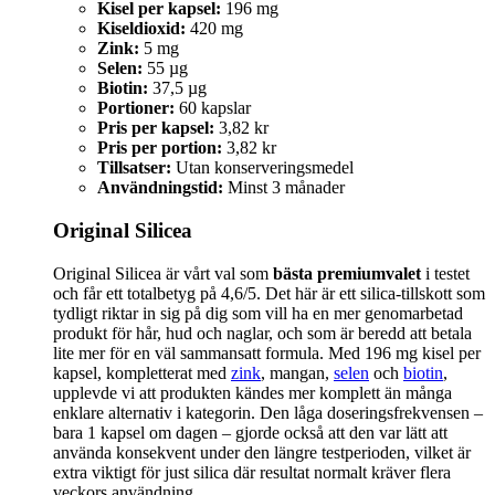
Kisel per kapsel:
196 mg
Kiseldioxid:
420 mg
Zink:
5 mg
Selen:
55 µg
Biotin:
37,5 µg
Portioner:
60 kapslar
Pris per kapsel:
3,82 kr
Pris per portion:
3,82 kr
Tillsatser:
Utan konserveringsmedel
Användningstid:
Minst 3 månader
Original Silicea
Original Silicea är vårt val som
bästa premiumvalet
i testet
och får ett totalbetyg på 4,6/5. Det här är ett silica-tillskott som
tydligt riktar in sig på dig som vill ha en mer genomarbetad
produkt för hår, hud och naglar, och som är beredd att betala
lite mer för en väl sammansatt formula. Med 196 mg kisel per
kapsel, kompletterat med
zink
, mangan,
selen
och
biotin
,
upplevde vi att produkten kändes mer komplett än många
enklare alternativ i kategorin. Den låga doseringsfrekvensen –
bara 1 kapsel om dagen – gjorde också att den var lätt att
använda konsekvent under den längre testperioden, vilket är
extra viktigt för just silica där resultat normalt kräver flera
veckors användning.