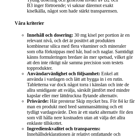
B3 inger förtroende; vi saknar däremot exakt
kiselkälla, något som hade stärkt transparensen.
Våra kriterier
Innehåll och dosering:
30 mg kisel per portion är en
relevant nivå, och det är positivt att produkten
kombinerar silica med flera vitaminer och mineraler
som ofta förknippas med hår, hud och naglar. Samtidigt
känns formuleringen bredare än mer spetsad, vilket gör
att den inte riktigt når samma precision som testets
topprodukter.
Användarvänlighet och följsamhet:
Enkel att
använda i vardagen och lätt att bygga in i en rutin.
Tabletterna var dock något torra i känslan och inte de
allra smidigaste att svälja, särskilt jämfört med mindre
kapslar eller mer lättdruckna flytande alternativ.
Prisvärde:
Här presterar Skip mycket bra. För 84 kr får
man en produkt med bred sammansättning och ett
tydligt vardagsvärde. Den är ett starkt alternativ för den
som vill hålla nere kostnaden utan att välja det allra
enklaste tillskottet.
Ingredienskvalitet och transparens:
Innehållsdeklarationen är relativt omfattande och