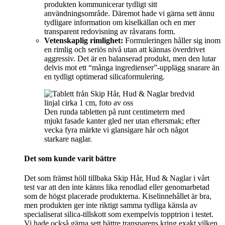
produkten kommunicerar tydligt sitt
användningsområde. Däremot hade vi gärna sett ännu
tydligare information om kiselkällan och en mer
transparent redovisning av råvarans form.
Vetenskaplig rimlighet:
Formuleringen håller sig inom
en rimlig och seriös nivå utan att kännas överdrivet
aggressiv. Det är en balanserad produkt, men den lutar
delvis mot ett “många ingredienser”-upplägg snarare än
en tydligt optimerad silicaformulering.
Den runda tabletten på runt centimetern med
mjukt fasade kanter gled ner utan eftersmak; efter
vecka fyra märkte vi glansigare hår och något
starkare naglar.
Det som kunde varit bättre
Det som främst höll tillbaka Skip Hår, Hud & Naglar i vårt
test var att den inte känns lika renodlad eller genomarbetad
som de högst placerade produkterna. Kiselinnehållet är bra,
men produkten ger inte riktigt samma tydliga känsla av
specialiserat silica-tillskott som exempelvis topptrion i testet.
Vi hade också gärna sett bättre transparens kring exakt vilken