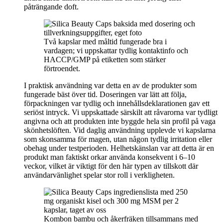
påträngande doft.
Två kapslar med måltid fungerade bra i
vardagen; vi uppskattar tydlig kontaktinfo och
HACCP/GMP på etiketten som stärker
förtroendet.
I praktisk användning var detta en av de produkter som
fungerade bäst över tid. Doseringen var lätt att följa,
förpackningen var tydlig och innehållsdeklarationen gav ett
seriöst intryck. Vi uppskattade särskilt att råvarorna var tydligt
angivna och att produkten inte byggde hela sin profil på vaga
skönhetslöften. Vid daglig användning upplevde vi kapslarna
som skonsamma för magen, utan någon tydlig irritation eller
obehag under testperioden. Helhetskänslan var att detta är en
produkt man faktiskt orkar använda konsekvent i 6–10
veckor, vilket är viktigt för den här typen av tillskott där
användarvänlighet spelar stor roll i verkligheten.
Kombon bambu och åkerfräken tillsammans med