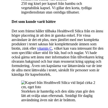
250 mg kisel per kapsel från bambu och
vegetabilisk kapsel. Vi gillar den korta, tydliga
ingredienslistan utan onödiga tillsatser.
Det som kunde varit bättre
Det som främst håller tillbaka Healthwell Silica från en ännu
högre placering är att den är ganska enkel. För vissa
användare är det ett plus, men jämfört med mer kompletta
produkter i testet saknas här kompletterande ämnen som
biotin, zink eller
vitamin C
, vilket kan vara intressant för den
som specifikt söker stöd för hår, hud och naglar. Vi hade
också gärna sett ännu mer information från tillverkaren kring
råvarans bakgrund och hur man resonerat kring upptag och
formulering. Även om kapslarna var lättanvända var de inte
de allra mest lättsvalda i testet, särskilt för personer som är
känsliga för kapselstorlek.
Storleken är hanterlig och den släta ytan gör den
lätt att svälja utan eftersmak. Smidigt för daglig
användning även när det är bråttom.