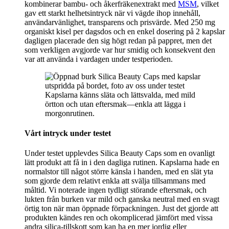
kombinerar bambu- och åkerfräkenextrakt med
MSM
, vilket
gav ett starkt helhetsintryck när vi vägde ihop innehåll,
användarvänlighet, transparens och prisvärde. Med 250 mg
organiskt kisel per dagsdos och en enkel dosering på 2 kapslar
dagligen placerade den sig högt redan på pappret, men det
som verkligen avgjorde var hur smidig och konsekvent den
var att använda i vardagen under testperioden.
Kapslarna känns släta och lättsvalda, med mild
örtton och utan eftersmak—enkla att lägga i
morgonrutinen.
Vårt intryck under testet
Under testet upplevdes Silica Beauty Caps som en ovanligt
lätt produkt att få in i den dagliga rutinen. Kapslarna hade en
normalstor till något större känsla i handen, med en slät yta
som gjorde dem relativt enkla att svälja tillsammans med
måltid. Vi noterade ingen tydligt störande eftersmak, och
lukten från burken var mild och ganska neutral med en svagt
örtig ton när man öppnade förpackningen. Just det gjorde att
produkten kändes ren och okomplicerad jämfört med vissa
andra silica-tillskott som kan ha en mer jordig eller