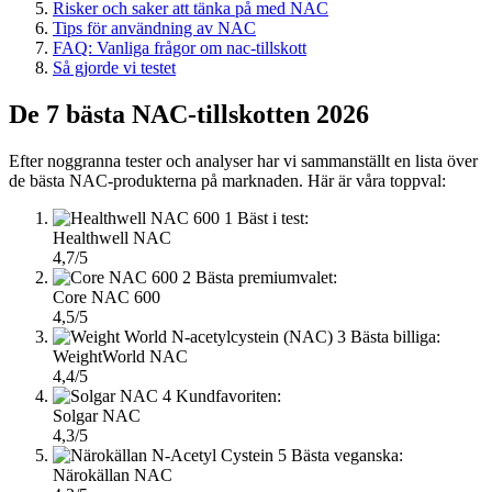
Risker och saker att tänka på med NAC
Tips för användning av NAC
FAQ: Vanliga frågor om nac-tillskott
Så gjorde vi testet
De 7 bästa NAC-tillskotten 2026
Efter noggranna tester och analyser har vi sammanställt en lista över
de bästa NAC-produkterna på marknaden. Här är våra toppval:
1
Bäst i test:
Healthwell NAC
4,7/5
2
Bästa premiumvalet:
Core NAC 600
4,5/5
3
Bästa billiga:
WeightWorld NAC
4,4/5
4
Kundfavoriten:
Solgar NAC
4,3/5
5
Bästa veganska:
Närokällan NAC