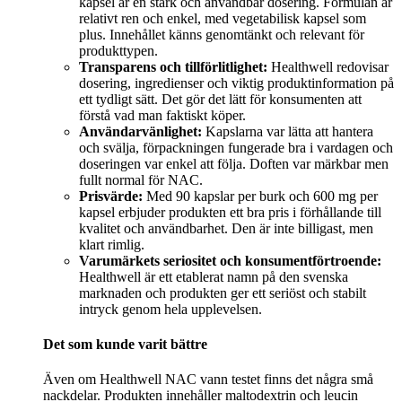
kapsel är en stark och användbar dosering. Formulan är
relativt ren och enkel, med vegetabilisk kapsel som
plus. Innehållet känns genomtänkt och relevant för
produkttypen.
Transparens och tillförlitlighet:
Healthwell redovisar
dosering, ingredienser och viktig produktinformation på
ett tydligt sätt. Det gör det lätt för konsumenten att
förstå vad man faktiskt köper.
Användarvänlighet:
Kapslarna var lätta att hantera
och svälja, förpackningen fungerade bra i vardagen och
doseringen var enkel att följa. Doften var märkbar men
fullt normal för NAC.
Prisvärde:
Med 90 kapslar per burk och 600 mg per
kapsel erbjuder produkten ett bra pris i förhållande till
kvalitet och användbarhet. Den är inte billigast, men
klart rimlig.
Varumärkets seriositet och konsumentförtroende:
Healthwell är ett etablerat namn på den svenska
marknaden och produkten ger ett seriöst och stabilt
intryck genom hela upplevelsen.
Det som kunde varit bättre
Även om Healthwell NAC vann testet finns det några små
nackdelar. Produkten innehåller maltodextrin och leucin