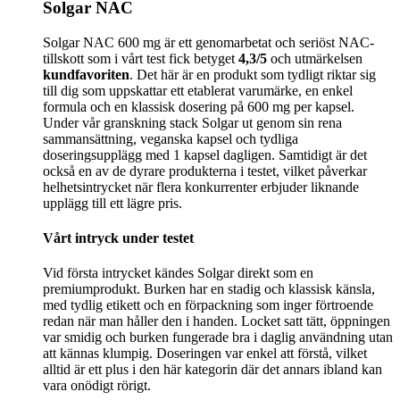
Solgar NAC
Solgar NAC 600 mg är ett genomarbetat och seriöst NAC-
tillskott som i vårt test fick betyget
4,3/5
och utmärkelsen
kundfavoriten
. Det här är en produkt som tydligt riktar sig
till dig som uppskattar ett etablerat varumärke, en enkel
formula och en klassisk dosering på 600 mg per kapsel.
Under vår granskning stack Solgar ut genom sin rena
sammansättning, veganska kapsel och tydliga
doseringsupplägg med 1 kapsel dagligen. Samtidigt är det
också en av de dyrare produkterna i testet, vilket påverkar
helhetsintrycket när flera konkurrenter erbjuder liknande
upplägg till ett lägre pris.
Vårt intryck under testet
Vid första intrycket kändes Solgar direkt som en
premiumprodukt. Burken har en stadig och klassisk känsla,
med tydlig etikett och en förpackning som inger förtroende
redan när man håller den i handen. Locket satt tätt, öppningen
var smidig och burken fungerade bra i daglig användning utan
att kännas klumpig. Doseringen var enkel att förstå, vilket
alltid är ett plus i den här kategorin där det annars ibland kan
vara onödigt rörigt.