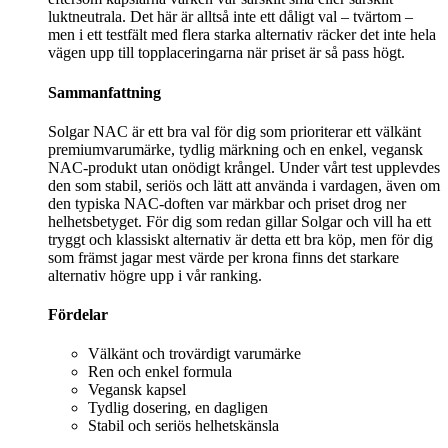
luktneutrala. Det här är alltså inte ett dåligt val – tvärtom –
men i ett testfält med flera starka alternativ räcker det inte hela
vägen upp till topplaceringarna när priset är så pass högt.
Sammanfattning
Solgar NAC är ett bra val för dig som prioriterar ett välkänt
premiumvarumärke, tydlig märkning och en enkel, vegansk
NAC-produkt utan onödigt krångel. Under vårt test upplevdes
den som stabil, seriös och lätt att använda i vardagen, även om
den typiska NAC-doften var märkbar och priset drog ner
helhetsbetyget. För dig som redan gillar Solgar och vill ha ett
tryggt och klassiskt alternativ är detta ett bra köp, men för dig
som främst jagar mest värde per krona finns det starkare
alternativ högre upp i vår ranking.
Fördelar
Välkänt och trovärdigt varumärke
Ren och enkel formula
Vegansk kapsel
Tydlig dosering, en dagligen
Stabil och seriös helhetskänsla