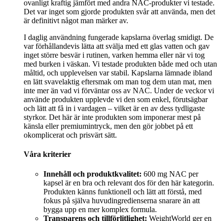
ovanligt kraftig jämfört med andra NAC-produkter vi testade.
Det var inget som gjorde produkten svår att använda, men det
är definitivt något man märker av.
I daglig användning fungerade kapslarna överlag smidigt. De
var förhållandevis lätta att svälja med ett glas vatten och gav
inget större besvär i rutinen, varken hemma eller när vi tog
med burken i väskan. Vi testade produkten både med och utan
måltid, och upplevelsen var stabil. Kapslarna lämnade ibland
en lätt svavelaktig eftersmak om man tog dem utan mat, men
inte mer än vad vi förväntar oss av NAC. Under de veckor vi
använde produkten upplevde vi den som enkel, förutsägbar
och lätt att få in i vardagen – vilket är en av dess tydligaste
styrkor. Det här är inte produkten som imponerar mest på
känsla eller premiumintryck, men den gör jobbet på ett
okomplicerat och prisvärt sätt.
Våra kriterier
Innehåll och produktkvalitet:
600 mg NAC per
kapsel är en bra och relevant dos för den här kategorin.
Produkten känns funktionell och lätt att förstå, med
fokus på själva huvudingredienserna snarare än att
bygga upp en mer komplex formula.
Transparens och tillförlitlighet:
WeightWorld ger en