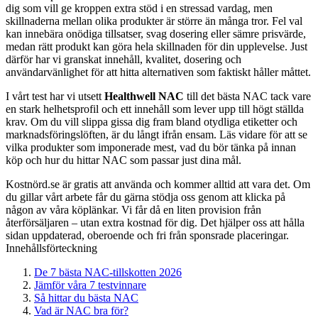
dig som vill ge kroppen extra stöd i en stressad vardag, men
skillnaderna mellan olika produkter är större än många tror. Fel val
kan innebära onödiga tillsatser, svag dosering eller sämre prisvärde,
medan rätt produkt kan göra hela skillnaden för din upplevelse. Just
därför har vi granskat innehåll, kvalitet, dosering och
användarvänlighet för att hitta alternativen som faktiskt håller måttet.
I vårt test har vi utsett
Healthwell NAC
till det bästa NAC tack vare
en stark helhetsprofil och ett innehåll som lever upp till högt ställda
krav. Om du vill slippa gissa dig fram bland otydliga etiketter och
marknadsföringslöften, är du långt ifrån ensam. Läs vidare för att se
vilka produkter som imponerade mest, vad du bör tänka på innan
köp och hur du hittar NAC som passar just dina mål.
Kostnörd.se är gratis att använda och kommer alltid att vara det. Om
du gillar vårt arbete får du gärna stödja oss genom att klicka på
någon av våra köplänkar. Vi får då en liten provision från
återförsäljaren – utan extra kostnad för dig. Det hjälper oss att hålla
sidan uppdaterad, oberoende och fri från sponsrade placeringar.
Innehållsförteckning
De 7 bästa NAC-tillskotten 2026
Jämför våra 7 testvinnare
Så hittar du bästa NAC
Vad är NAC bra för?