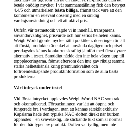
betala onödigt mycket. I vår sammanställning fick den betyget
4,4/5 och utmärkelsen
bästa billiga
, främst tack vare att den
kombinerar en relevant dosering med en smidig
vardagsanvändning och ett attraktivt pris.
Utifrån vår testmetodik vägde vi in innehåll, transparens,
användarvänlighet, prisvärde och hur seriös helheten känns.
WeightWorld gjorde mycket rätt i praktiken: doseringen är lätt
att förstå, produkten är enkel att använda dagligen och priset
per dagsdos känns konkurrenskraftigt jämfört med flera dyrare
alternativ i testet. Samtidigt nådde den inte hela vägen upp till
toppplaceringarna, främst eftersom den inte gav riktigt samma
starka helhetskänsla kring premiumkvalitet och
förtroendeskapande produktinformation som de allra bästa
produkterna.
Vårt intryck under testet
Vid första intrycket upplevdes WeightWorld NAC som rak
och okomplicerad. Förpackningen var lätt att öppna och
fungerade bra i vardagen, utan att kännas särskilt exklusiv.
Kapslarna hade den typiska NAC-doften direkt när burken
öppnades – en svavelaktig, lite stickande lukt som är normal
för den här typen av produkt. Doften var tydlig, men inte