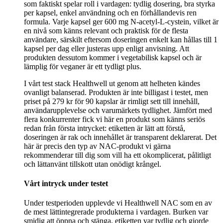
som faktiskt spelar roll i vardagen: tydlig dosering, bra styrka
per kapsel, enkel användning och en förhållandevis ren
formula. Varje kapsel ger 600 mg N-acetyl-L-cystein, vilket är
en nivå som känns relevant och praktisk för de flesta
användare, särskilt eftersom doseringen enkelt kan hållas till 1
kapsel per dag eller justeras upp enligt anvisning. Att
produkten dessutom kommer i vegetabilisk kapsel och är
lämplig för veganer är ett tydligt plus.
I vårt test stack Healthwell ut genom att helheten kändes
ovanligt balanserad. Produkten är inte billigast i testet, men
priset på 279 kr för 90 kapslar är rimligt sett till innehåll,
användarupplevelse och varumärkets tydlighet. Jämfört med
flera konkurrenter fick vi här en produkt som känns seriös
redan från första intrycket: etiketten är lätt att förstå,
doseringen är rak och innehållet är transparent deklarerat. Det
här är precis den typ av NAC-produkt vi gärna
rekommenderar till dig som vill ha ett okomplicerat, pålitligt
och lättanvänt tillskott utan onödigt krångel.
Vårt intryck under testet
Under testperioden upplevde vi Healthwell NAC som en av
de mest lättintegrerade produkterna i vardagen. Burken var
smidig att öppna och stänga, etiketten var tydlig och gjorde