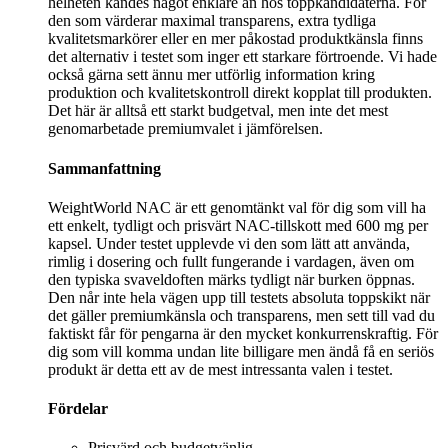
helheten kändes något enklare än hos toppkandidaterna. För
den som värderar maximal transparens, extra tydliga
kvalitetsmarkörer eller en mer påkostad produktkänsla finns
det alternativ i testet som inger ett starkare förtroende. Vi hade
också gärna sett ännu mer utförlig information kring
produktion och kvalitetskontroll direkt kopplat till produkten.
Det här är alltså ett starkt budgetval, men inte det mest
genomarbetade premiumvalet i jämförelsen.
Sammanfattning
WeightWorld NAC är ett genomtänkt val för dig som vill ha
ett enkelt, tydligt och prisvärt NAC-tillskott med 600 mg per
kapsel. Under testet upplevde vi den som lätt att använda,
rimlig i dosering och fullt fungerande i vardagen, även om
den typiska svaveldoften märks tydligt när burken öppnas.
Den når inte hela vägen upp till testets absoluta toppskikt när
det gäller premiumkänsla och transparens, men sett till vad du
faktiskt får för pengarna är den mycket konkurrenskraftig. För
dig som vill komma undan lite billigare men ändå få en seriös
produkt är detta ett av de mest intressanta valen i testet.
Fördelar
Prisvärd och budgetvänlig