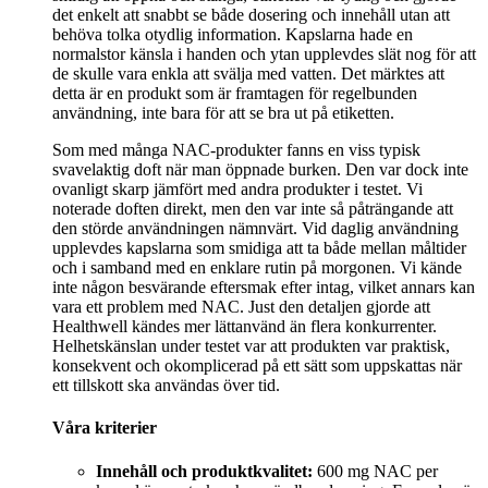
det enkelt att snabbt se både dosering och innehåll utan att
behöva tolka otydlig information. Kapslarna hade en
normalstor känsla i handen och ytan upplevdes slät nog för att
de skulle vara enkla att svälja med vatten. Det märktes att
detta är en produkt som är framtagen för regelbunden
användning, inte bara för att se bra ut på etiketten.
Som med många NAC-produkter fanns en viss typisk
svavelaktig doft när man öppnade burken. Den var dock inte
ovanligt skarp jämfört med andra produkter i testet. Vi
noterade doften direkt, men den var inte så påträngande att
den störde användningen nämnvärt. Vid daglig användning
upplevdes kapslarna som smidiga att ta både mellan måltider
och i samband med en enklare rutin på morgonen. Vi kände
inte någon besvärande eftersmak efter intag, vilket annars kan
vara ett problem med NAC. Just den detaljen gjorde att
Healthwell kändes mer lättanvänd än flera konkurrenter.
Helhetskänslan under testet var att produkten var praktisk,
konsekvent och okomplicerad på ett sätt som uppskattas när
ett tillskott ska användas över tid.
Våra kriterier
Innehåll och produktkvalitet:
600 mg NAC per