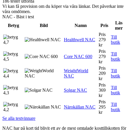
186 tester utförda
Vi kan få provision om du köper via våra länkar. Det påverkar inte
våra omdömen.
NAC - Bäst i test
Läs
Betyg
Bild
Namn
Pris
mer
Pris
Till
Healthwell NAC
279
4,7
butik
kr
Pris
Till
Core NAC 600
279
4,5
butik
kr
Pris
WeightWorld
Till
209
4,4
NAC
butik
kr
Pris
Till
Solgar NAC
369
4,3
butik
kr
Pris
Till
Närokällan NAC
295
4,2
butik
kr
Se alla testvinnare
NAC har på kort tid blivit ett av de mest omtalade kosttillskotten för