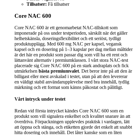
Tillsatser:
Få tillsatser
Core NAC 600
Core NAC 600 är ett genomarbetat NAC-tillskott som
imponerade på oss under testperioden, särskilt när det gäller
helhetskänsla, doseringsflexibilitet och ett seriöst, tydligt
produktupplägg. Med 600 mg NAC per kapsel, vegansk
kapsel och en dosering på 1–3 kapslar per dag mellan måltider
är det här en produkt som passar dig som vill ha ett rent och
lättanvänt alternativ i premiumklassen. I vårt stora NAC-test
placerade sig Core NAC 600 på en stark andraplats och fick
utmärkelsen
bästa premiumvalet
. Det beror inte på att den är
billigast eller mest avskalad i testet, utan på att den levererar
en väldigt stabil användarupplevelse med bra innehåll, tydlig
märkning och ett format som känns påkostat och pålitligt.
Vårt intryck under testet
Redan vid första intrycket kändes Core NAC 600 som en
produkt som vill signalera enkelhet och kvalitet snarare än att
överdriva. Förpackningen upplevdes praktisk i vardagen, lätt
att öppna och stänga, och etiketten gjorde det enkelt att snabbt
hitta dosering och innehåll. Det låter kanske som en liten