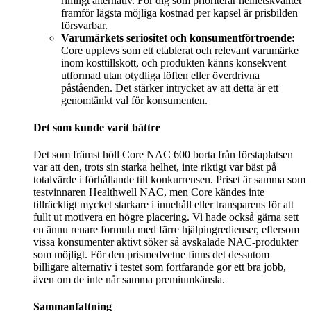
rimligt alternativ. För dig som prioriterar helhetskvalitet
framför lägsta möjliga kostnad per kapsel är prisbilden
försvarbar.
Varumärkets seriositet och konsumentförtroende:
Core upplevs som ett etablerat och relevant varumärke
inom kosttillskott, och produkten känns konsekvent
utformad utan otydliga löften eller överdrivna
påståenden. Det stärker intrycket av att detta är ett
genomtänkt val för konsumenten.
Det som kunde varit bättre
Det som främst höll Core NAC 600 borta från förstaplatsen
var att den, trots sin starka helhet, inte riktigt var bäst på
totalvärde i förhållande till konkurrensen. Priset är samma som
testvinnaren Healthwell NAC, men Core kändes inte
tillräckligt mycket starkare i innehåll eller transparens för att
fullt ut motivera en högre placering. Vi hade också gärna sett
en ännu renare formula med färre hjälpingredienser, eftersom
vissa konsumenter aktivt söker så avskalade NAC-produkter
som möjligt. För den prismedvetne finns det dessutom
billigare alternativ i testet som fortfarande gör ett bra jobb,
även om de inte når samma premiumkänsla.
Sammanfattning