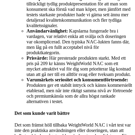
tillräckligt tydlig produktpresentation för att man som
konsument ska förstå vad man köper, men jämfört med
testets starkaste produkter hade vi gärna sett ännu mer
detaljerad kvalitetskommunikation och fler tydliga
kvalitetssignaler.
Användarvänlighet:
Kapslarna fungerade bra i
vardagen, var relativt enkla att svälja och doseringen
var okomplicerad. Den typiska NAC-lukten fanns där,
men låg på en fullt acceptabel nivå för
produktkategorin.
Prisvärde:
Här presterade produkten starkt. Med ett
pris på 209 kr känns WeightWorld NAC som ett
mycket attraktivt val för dig som prioriterar låg kostnad
utan att gå ner till en alltför svag eller tveksam produkt.
Varumärkets seriositet och konsumentförtroende:
Produkten ger ett stabilt intryck och känns kommersiellt
etablerad, men når inte riktigt samma nivå av förtroende
och premiumkänsla som de allra högst rankade
alternativen i testet.
Det som kunde varit bättre
Det som främst höll tillbaka WeightWorld NAC i vårt test var
inte den praktiska användningen eller doseringen, utan att