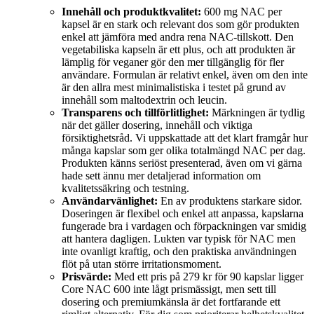
Innehåll och produktkvalitet:
600 mg NAC per
kapsel är en stark och relevant dos som gör produkten
enkel att jämföra med andra rena NAC-tillskott. Den
vegetabiliska kapseln är ett plus, och att produkten är
lämplig för veganer gör den mer tillgänglig för fler
användare. Formulan är relativt enkel, även om den inte
är den allra mest minimalistiska i testet på grund av
innehåll som maltodextrin och leucin.
Transparens och tillförlitlighet:
Märkningen är tydlig
när det gäller dosering, innehåll och viktiga
försiktighetsråd. Vi uppskattade att det klart framgår hur
många kapslar som ger olika totalmängd NAC per dag.
Produkten känns seriöst presenterad, även om vi gärna
hade sett ännu mer detaljerad information om
kvalitetssäkring och testning.
Användarvänlighet:
En av produktens starkare sidor.
Doseringen är flexibel och enkel att anpassa, kapslarna
fungerade bra i vardagen och förpackningen var smidig
att hantera dagligen. Lukten var typisk för NAC men
inte ovanligt kraftig, och den praktiska användningen
flöt på utan större irritationsmoment.
Prisvärde:
Med ett pris på 279 kr för 90 kapslar ligger
Core NAC 600 inte lågt prismässigt, men sett till
dosering och premiumkänsla är det fortfarande ett