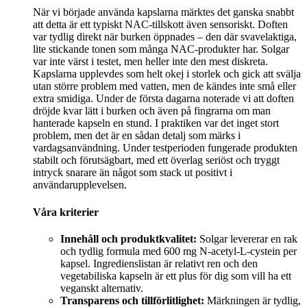
När vi började använda kapslarna märktes det ganska snabbt
att detta är ett typiskt NAC-tillskott även sensoriskt. Doften
var tydlig direkt när burken öppnades – den där svavelaktiga,
lite stickande tonen som många NAC-produkter har. Solgar
var inte värst i testet, men heller inte den mest diskreta.
Kapslarna upplevdes som helt okej i storlek och gick att svälja
utan större problem med vatten, men de kändes inte små eller
extra smidiga. Under de första dagarna noterade vi att doften
dröjde kvar lätt i burken och även på fingrarna om man
hanterade kapseln en stund. I praktiken var det inget stort
problem, men det är en sådan detalj som märks i
vardagsanvändning. Under testperioden fungerade produkten
stabilt och förutsägbart, med ett överlag seriöst och tryggt
intryck snarare än något som stack ut positivt i
användarupplevelsen.
Våra kriterier
Innehåll och produktkvalitet:
Solgar levererar en rak
och tydlig formula med 600 mg N-acetyl-L-cystein per
kapsel. Ingredienslistan är relativt ren och den
vegetabiliska kapseln är ett plus för dig som vill ha ett
veganskt alternativ.
Transparens och tillförlitlighet:
Märkningen är tydlig,