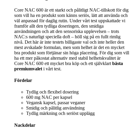
Core NAC 600 är ett starkt och pålitligt NAC-tillskott för dig
som vill ha en produkt som känns seriös, lätt att använda och
väl anpassad för daglig rutin. Under vårt test uppskattade vi
framför allt den tydliga doseringen, den smidiga
användningen och att den sensoriska upplevelsen – trots
NAC:s naturligt speciella doft – höll sig på en fullt rimlig
nivå. Det här är inte testets billigaste val och inte heller den
mest avskalade formulan, men som helhet är det en mycket
bra produkt som förtjänar sin höga placering. För dig som vill
ha ett mer påkostat alternativ med stabil helhetskvalitet är
Core NAC 600 ett mycket bra köp och ett självklart
bästa
premiumvalet
i vårt test.
Fördelar
Tydlig och flexibel dosering
600 mg NAC per kapsel
Vegansk kapsel, passar veganer
Smidig och pålitlig användning
Tydlig märkning och seriöst upplägg
Nackdelar