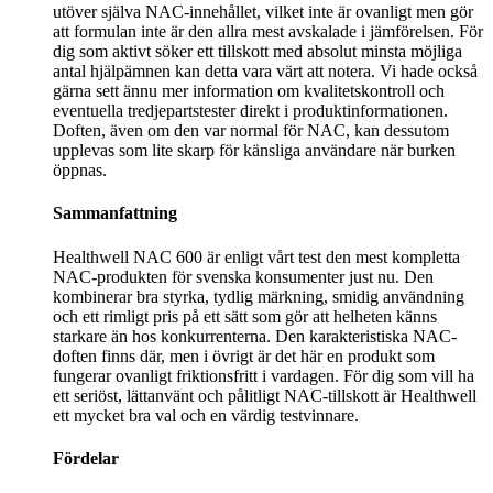
utöver själva NAC-innehållet, vilket inte är ovanligt men gör
att formulan inte är den allra mest avskalade i jämförelsen. För
dig som aktivt söker ett tillskott med absolut minsta möjliga
antal hjälpämnen kan detta vara värt att notera. Vi hade också
gärna sett ännu mer information om kvalitetskontroll och
eventuella tredjepartstester direkt i produktinformationen.
Doften, även om den var normal för NAC, kan dessutom
upplevas som lite skarp för känsliga användare när burken
öppnas.
Sammanfattning
Healthwell NAC 600 är enligt vårt test den mest kompletta
NAC-produkten för svenska konsumenter just nu. Den
kombinerar bra styrka, tydlig märkning, smidig användning
och ett rimligt pris på ett sätt som gör att helheten känns
starkare än hos konkurrenterna. Den karakteristiska NAC-
doften finns där, men i övrigt är det här en produkt som
fungerar ovanligt friktionsfritt i vardagen. För dig som vill ha
ett seriöst, lättanvänt och pålitligt NAC-tillskott är Healthwell
ett mycket bra val och en värdig testvinnare.
Fördelar