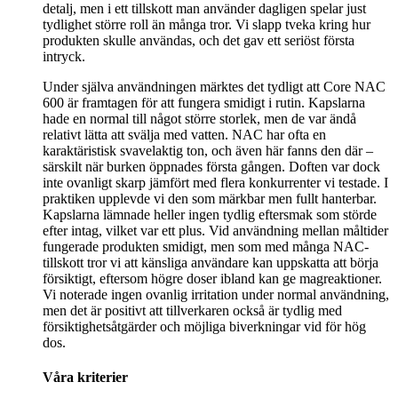
detalj, men i ett tillskott man använder dagligen spelar just
tydlighet större roll än många tror. Vi slapp tveka kring hur
produkten skulle användas, och det gav ett seriöst första
intryck.
Under själva användningen märktes det tydligt att Core NAC
600 är framtagen för att fungera smidigt i rutin. Kapslarna
hade en normal till något större storlek, men de var ändå
relativt lätta att svälja med vatten. NAC har ofta en
karaktäristisk svavelaktig ton, och även här fanns den där –
särskilt när burken öppnades första gången. Doften var dock
inte ovanligt skarp jämfört med flera konkurrenter vi testade. I
praktiken upplevde vi den som märkbar men fullt hanterbar.
Kapslarna lämnade heller ingen tydlig eftersmak som störde
efter intag, vilket var ett plus. Vid användning mellan måltider
fungerade produkten smidigt, men som med många NAC-
tillskott tror vi att känsliga användare kan uppskatta att börja
försiktigt, eftersom högre doser ibland kan ge magreaktioner.
Vi noterade ingen ovanlig irritation under normal användning,
men det är positivt att tillverkaren också är tydlig med
försiktighetsåtgärder och möjliga biverkningar vid för hög
dos.
Våra kriterier