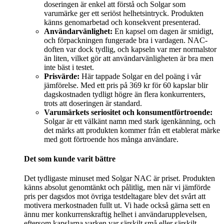
doseringen är enkel att förstå och Solgar som
varumärke ger ett seriöst helhetsintryck. Produkten
känns genomarbetad och konsekvent presenterad.
Användarvänlighet:
En kapsel om dagen är smidigt,
och förpackningen fungerade bra i vardagen. NAC-
doften var dock tydlig, och kapseln var mer normalstor
än liten, vilket gör att användarvänligheten är bra men
inte bäst i testet.
Prisvärde:
Här tappade Solgar en del poäng i vår
jämförelse. Med ett pris på 369 kr för 60 kapslar blir
dagskostnaden tydligt högre än flera konkurrenters,
trots att doseringen är standard.
Varumärkets seriositet och konsumentförtroende:
Solgar är ett välkänt namn med stark igenkänning, och
det märks att produkten kommer från ett etablerat märke
med gott förtroende hos många användare.
Det som kunde varit bättre
Det tydligaste minuset med Solgar NAC är priset. Produkten
känns absolut genomtänkt och pålitlig, men när vi jämförde
pris per dagsdos mot övriga testdeltagare blev det svårt att
motivera merkostnaden fullt ut. Vi hade också gärna sett en
ännu mer konkurrenskraftig helhet i användarupplevelsen,
eftersom kapslarna varken var särskilt små eller särskilt