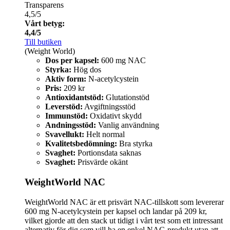
Transparens
4,5/5
Vårt betyg:
4,4/5
Till butiken
(Weight World)
Dos per kapsel:
600 mg NAC
Styrka:
Hög dos
Aktiv form:
N-acetylcystein
Pris:
209 kr
Antioxidantstöd:
Glutationstöd
Leverstöd:
Avgiftningsstöd
Immunstöd:
Oxidativt skydd
Andningsstöd:
Vanlig användning
Svavellukt:
Helt normal
Kvalitetsbedömning:
Bra styrka
Svaghet:
Portionsdata saknas
Svaghet:
Prisvärde okänt
WeightWorld NAC
WeightWorld NAC är ett prisvärt NAC-tillskott som levererar
600 mg N-acetylcystein per kapsel och landar på 209 kr,
vilket gjorde att den stack ut tidigt i vårt test som ett intressant
alternativ för dig som vill ha en enkel NAC-produkt utan att