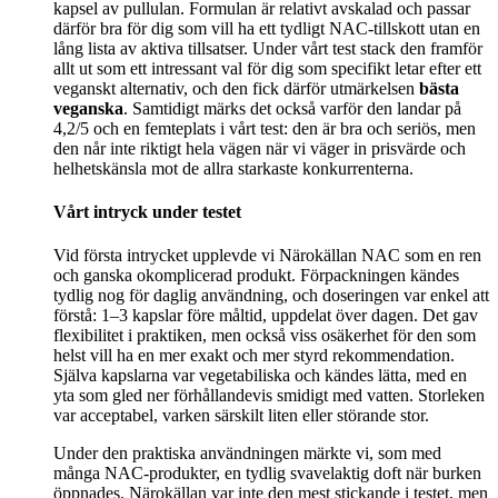
kapsel av pullulan. Formulan är relativt avskalad och passar
därför bra för dig som vill ha ett tydligt NAC-tillskott utan en
lång lista av aktiva tillsatser. Under vårt test stack den framför
allt ut som ett intressant val för dig som specifikt letar efter ett
veganskt alternativ, och den fick därför utmärkelsen
bästa
veganska
. Samtidigt märks det också varför den landar på
4,2/5 och en femteplats i vårt test: den är bra och seriös, men
den når inte riktigt hela vägen när vi väger in prisvärde och
helhetskänsla mot de allra starkaste konkurrenterna.
Vårt intryck under testet
Vid första intrycket upplevde vi Närokällan NAC som en ren
och ganska okomplicerad produkt. Förpackningen kändes
tydlig nog för daglig användning, och doseringen var enkel att
förstå: 1–3 kapslar före måltid, uppdelat över dagen. Det gav
flexibilitet i praktiken, men också viss osäkerhet för den som
helst vill ha en mer exakt och mer styrd rekommendation.
Själva kapslarna var vegetabiliska och kändes lätta, med en
yta som gled ner förhållandevis smidigt med vatten. Storleken
var acceptabel, varken särskilt liten eller störande stor.
Under den praktiska användningen märkte vi, som med
många NAC-produkter, en tydlig svavelaktig doft när burken
öppnades. Närokällan var inte den mest stickande i testet, men