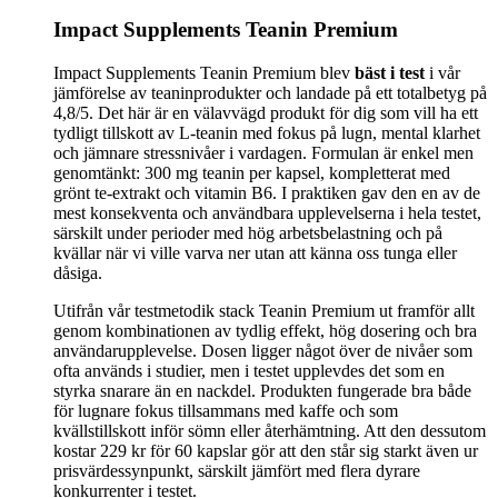
Impact Supplements Teanin Premium
Impact Supplements Teanin Premium blev
bäst i test
i vår
jämförelse av teaninprodukter och landade på ett totalbetyg på
4,8/5. Det här är en välavvägd produkt för dig som vill ha ett
tydligt tillskott av L-teanin med fokus på lugn, mental klarhet
och jämnare stressnivåer i vardagen. Formulan är enkel men
genomtänkt: 300 mg teanin per kapsel, kompletterat med
grönt te-extrakt och vitamin B6. I praktiken gav den en av de
mest konsekventa och användbara upplevelserna i hela testet,
särskilt under perioder med hög arbetsbelastning och på
kvällar när vi ville varva ner utan att känna oss tunga eller
dåsiga.
Utifrån vår testmetodik stack Teanin Premium ut framför allt
genom kombinationen av tydlig effekt, hög dosering och bra
användarupplevelse. Dosen ligger något över de nivåer som
ofta används i studier, men i testet upplevdes det som en
styrka snarare än en nackdel. Produkten fungerade bra både
för lugnare fokus tillsammans med kaffe och som
kvällstillskott inför sömn eller återhämtning. Att den dessutom
kostar 229 kr för 60 kapslar gör att den står sig starkt även ur
prisvärdessynpunkt, särskilt jämfört med flera dyrare
konkurrenter i testet.