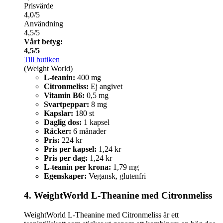
Prisvärde
4,0/5
Användning
4,5/5
Vårt betyg:
4,5/5
Till butiken
(Weight World)
L-teanin:
400 mg
Citronmeliss:
Ej angivet
Vitamin B6:
0,5 mg
Svartpeppar:
8 mg
Kapslar:
180 st
Daglig dos:
1 kapsel
Räcker:
6 månader
Pris:
224 kr
Pris per kapsel:
1,24 kr
Pris per dag:
1,24 kr
L-teanin per krona:
1,79 mg
Egenskaper:
Vegansk, glutenfri
4. WeightWorld L-Theanine med Citronmeliss
WeightWorld L-Theanine med Citronmeliss är ett