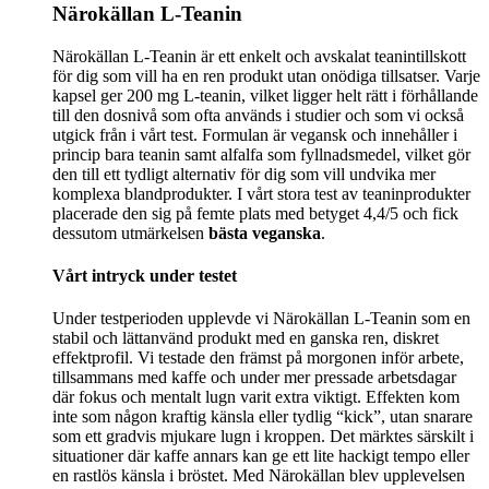
Närokällan L-Teanin
Närokällan L-Teanin är ett enkelt och avskalat teanintillskott
för dig som vill ha en ren produkt utan onödiga tillsatser. Varje
kapsel ger 200 mg L-teanin, vilket ligger helt rätt i förhållande
till den dosnivå som ofta används i studier och som vi också
utgick från i vårt test. Formulan är vegansk och innehåller i
princip bara teanin samt alfalfa som fyllnadsmedel, vilket gör
den till ett tydligt alternativ för dig som vill undvika mer
komplexa blandprodukter. I vårt stora test av teaninprodukter
placerade den sig på femte plats med betyget 4,4/5 och fick
dessutom utmärkelsen
bästa veganska
.
Vårt intryck under testet
Under testperioden upplevde vi Närokällan L-Teanin som en
stabil och lättanvänd produkt med en ganska ren, diskret
effektprofil. Vi testade den främst på morgonen inför arbete,
tillsammans med kaffe och under mer pressade arbetsdagar
där fokus och mentalt lugn varit extra viktigt. Effekten kom
inte som någon kraftig känsla eller tydlig “kick”, utan snarare
som ett gradvis mjukare lugn i kroppen. Det märktes särskilt i
situationer där kaffe annars kan ge ett lite hackigt tempo eller
en rastlös känsla i bröstet. Med Närokällan blev upplevelsen