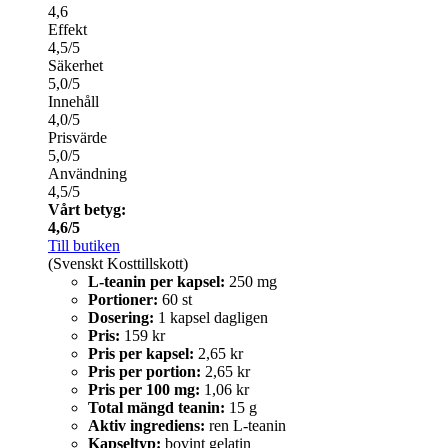
4,6
Effekt
4,5/5
Säkerhet
5,0/5
Innehåll
4,0/5
Prisvärde
5,0/5
Användning
4,5/5
Vårt betyg:
4,6/5
Till butiken
(Svenskt Kosttillskott)
L-teanin per kapsel:
250 mg
Portioner:
60 st
Dosering:
1 kapsel dagligen
Pris:
159 kr
Pris per kapsel:
2,65 kr
Pris per portion:
2,65 kr
Pris per 100 mg:
1,06 kr
Total mängd teanin:
15 g
Aktiv ingrediens:
ren L-teanin
Kapseltyp:
bovint gelatin