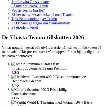
Jämför våra 7 testvinnare
Så hittar du bästa Teanin
Vad är Teanin bra för?
Risker och saker att tänka på med Teanin
Tips för användning av Teanin
FAQ: Vanliga frågor om teanin-tillskott
Så gjorde vi testet
De 7 bästa Teanin-tillskotten 2026
Vi har noggrant testat och utvärderat de främsta teanintillskotten på
marknaden. Här presenterar vi våra toppval för att hjälpa dig hitta
det bästa alternativet.
1
Bäst i test:
Impact Supplements Teanin Premium
4,8/5
2
Bästa premiumvalet:
Healthwell L-teanin
4,7/5
3
Bästa billiga:
Core L-theanine
4,6/5
4
Bästa