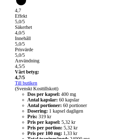
4,7
Effekt
5,0/5
Säkerhet
4,0/5
Innehåll
5,0/5
Prisvärde
5,0/5
Användning
4,5/5
Vårt betyg:
4,7/5
Till butiken
(Svenskt Kosttillskott)
Dos per kapsel:
400 mg
Antal kapslar:
60 kapslar
Antal portioner:
60 portioner
Dosering:
1 kapsel dagligen
Pris:
319 kr
Pris per kapsel:
5,32 kr
Pris per portion:
5,32 kr
Pris per 100 mg:
1,33 kr
Total teaninmängd:
24000 mg