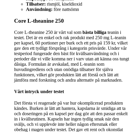
Tillsatser:
rismjöl, kiseldioxid
Användning:
före nattsömn
Core L-theanine 250
Core L-theanine 250 är vårt val som
bästa billiga
teanin i
testet. Det är en enkel och rak produkt med 250 mg L-teanin
per kapsel, 60 portioner per burk och ett pris på 159 kr, vilket
gav den ett tydligt försprång i kategorin prisvärde. Under vår
testperiod fungerade den bäst för kvällsanvändning och i
perioder där vi ville komma ner i varv utan att känna oss tungt
dåsiga. Formulan är avskalad, med L-teanin som
huvudingrediens och utan onödiga tillsatser för själva
funktionen, vilket gör produkten lätt att förstå och lätt att
jämföra med forskning och andra alternativ på marknaden.
Vårt intryck under testet
Det första vi reagerade på var hur okomplicerad produkten
kändes. Burken är lätt att hantera, kapslarna är smidiga att ta
och doseringen på en kapsel per dag gör att den passar enkelt
in i kvällsrutinen. Kapseln har ingen tydlig smak när den
sväljs, och vi upplevde inte heller någon eftersmak eller
obehag i magen under testet. Det gav ett rent och okonstlat