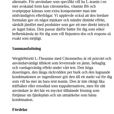
alternativ. För användare som specifikt vill ha L-teanin i en
mer avskalad form kan citronmeliss, vitamin B6 och
svartpeppar kännas som extra komponenter man inte
nödvändigtvis efterfrågar. Vi upplevde också att den bredare
formulan gav en något mjukare och mindre distinkt effekt,
särskilt jämfört med produkter som gav ett mer direkt intryck
av lugnt fokus. Den passar därför bättre för dig som söker
helhetskänsla än för dig som vill finjustera dos och respons så
exakt som möjligt.
Sammanfattning
WeightWorld L-Theanine med Citronmeliss är ett prisvärt och
användarvänligt tillskott som levererade en jämn, behaglig
och vardagsvänlig effekt under vårt test. Den höga
doseringen, den långa räckvidden per burk och den lugnande
kombinationen av ingredienser gör den till ett starkt val för dig
som vill ha mer än bara rent teanin. Den är inte riktigt lika
träffsäker eller renodlad som toppalternativen, men för rätt
användare är det här en mycket tilltalande lösning som
förtjänar sin fjärdeplats och sin utmärkelse som bästa
kombination.
Fördelar