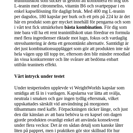
teanintillskott som sticker ut genom att kombinera en hög dos
L-teanin med citronmeliss, vitamin B6 och svartpeppar i en
enkel kapsellösning för dagligt bruk. Med 400 mg L-teanin
per dagsdos, 180 kapslar per burk och ett pris på 224 kr är det
här en produkt som ger mycket innehåll för pengarna och som
i vårt test fick utmärkelsen
bästa kombination
. För dig som
inte bara vill ha ett rent teanintillskott utan föredrar en formula
med flera ingredienser riktade mot lugn, fokus och vardaglig
stresshantering är detta ett genomtänkt alternativ. Samtidigt är
det just kombinationsupplägget som gör att produkten inte når
hela vägen upp till topp tre, eftersom den blir mindre renodlad
än vissa konkurrenter och lite svårare att bedöma enbart
utifrån teaninets effekt.
Vårt intryck under testet
Under testperioden upplevde vi WeightWorlds kapslar som
smidiga att få in i vardagen. Kapslarna var lätta att svälja,
neutrala i smaken och gav ingen tydlig eftersmak, vilket
uppskattades särskilt vid användning på morgonen
tillsammans med kaffe. Förpackningen räcker länge, och just
den där känslan av att bara behöva ta en kapsel om dagen
gjorde produkten ovanligt enkel att använda konsekvent
under flera veckor. Det är en sådan detalj som kanske låter
liten på pappret, men i praktiken gör stor skillnad för hur