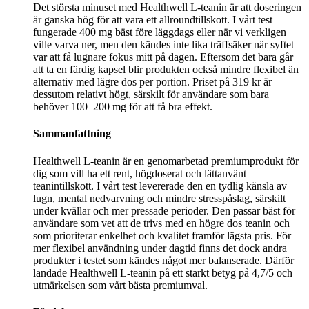
Det största minuset med Healthwell L-teanin är att doseringen
är ganska hög för att vara ett allroundtillskott. I vårt test
fungerade 400 mg bäst före läggdags eller när vi verkligen
ville varva ner, men den kändes inte lika träffsäker när syftet
var att få lugnare fokus mitt på dagen. Eftersom det bara går
att ta en färdig kapsel blir produkten också mindre flexibel än
alternativ med lägre dos per portion. Priset på 319 kr är
dessutom relativt högt, särskilt för användare som bara
behöver 100–200 mg för att få bra effekt.
Sammanfattning
Healthwell L-teanin är en genomarbetad premiumprodukt för
dig som vill ha ett rent, högdoserat och lättanvänt
teanintillskott. I vårt test levererade den en tydlig känsla av
lugn, mental nedvarvning och mindre stresspåslag, särskilt
under kvällar och mer pressade perioder. Den passar bäst för
användare som vet att de trivs med en högre dos teanin och
som prioriterar enkelhet och kvalitet framför lägsta pris. För
mer flexibel användning under dagtid finns det dock andra
produkter i testet som kändes något mer balanserade. Därför
landade Healthwell L-teanin på ett starkt betyg på 4,7/5 och
utmärkelsen som vårt bästa premiumval.