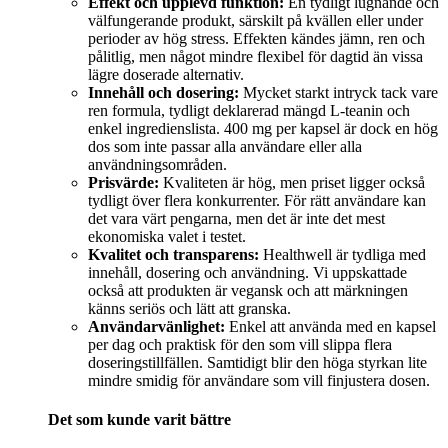
Effekt och upplevd funktion:
En tydligt lugnande och
välfungerande produkt, särskilt på kvällen eller under
perioder av hög stress. Effekten kändes jämn, ren och
pålitlig, men något mindre flexibel för dagtid än vissa
lägre doserade alternativ.
Innehåll och dosering:
Mycket starkt intryck tack vare
ren formula, tydligt deklarerad mängd L-teanin och
enkel ingredienslista. 400 mg per kapsel är dock en hög
dos som inte passar alla användare eller alla
användningsområden.
Prisvärde:
Kvaliteten är hög, men priset ligger också
tydligt över flera konkurrenter. För rätt användare kan
det vara värt pengarna, men det är inte det mest
ekonomiska valet i testet.
Kvalitet och transparens:
Healthwell är tydliga med
innehåll, dosering och användning. Vi uppskattade
också att produkten är vegansk och att märkningen
känns seriös och lätt att granska.
Användarvänlighet:
Enkel att använda med en kapsel
per dag och praktisk för den som vill slippa flera
doseringstillfällen. Samtidigt blir den höga styrkan lite
mindre smidig för användare som vill finjustera dosen.
Det som kunde varit bättre