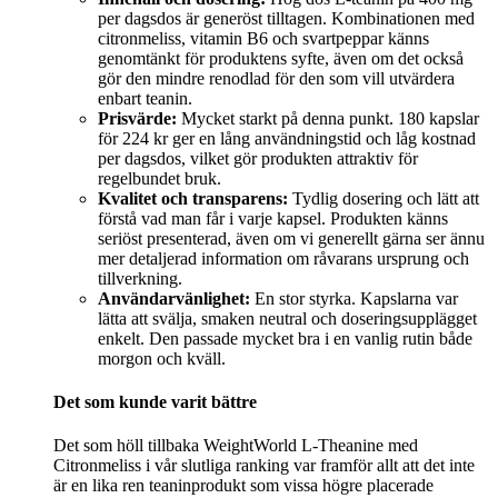
per dagsdos är generöst tilltagen. Kombinationen med
citronmeliss, vitamin B6 och svartpeppar känns
genomtänkt för produktens syfte, även om det också
gör den mindre renodlad för den som vill utvärdera
enbart teanin.
Prisvärde:
Mycket starkt på denna punkt. 180 kapslar
för 224 kr ger en lång användningstid och låg kostnad
per dagsdos, vilket gör produkten attraktiv för
regelbundet bruk.
Kvalitet och transparens:
Tydlig dosering och lätt att
förstå vad man får i varje kapsel. Produkten känns
seriöst presenterad, även om vi generellt gärna ser ännu
mer detaljerad information om råvarans ursprung och
tillverkning.
Användarvänlighet:
En stor styrka. Kapslarna var
lätta att svälja, smaken neutral och doseringsupplägget
enkelt. Den passade mycket bra i en vanlig rutin både
morgon och kväll.
Det som kunde varit bättre
Det som höll tillbaka WeightWorld L-Theanine med
Citronmeliss i vår slutliga ranking var framför allt att det inte
är en lika ren teaninprodukt som vissa högre placerade