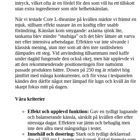
intryck, vilket ofta är en fördel för den som vill ha ett tillskott
utan extra ingredienser som stör helhetskänslan.
När vi testade Core L-theanine på kvällen märkte vi främst en
mjuk, stillsam effekt snarare än en kraftig eller snabb
förändring. Känslan kom smygande: axlarna sjönk lite,
tankarna blev mindre “studsiga” och det blev lättare att varva
ner efter intensiva arbetsdagar. Effekten var inte sövande i
klassisk mening, utan mer som att den inre rastlösheten
dämpades ett steg. Vid användning tillsammans med kaffe
under dagtid fungerade den också okej, men här upplevde vi
att den rekommenderade positioneringen före nattsömn
passade produkten bättre. Dosen på 250 mg är relativt hög
jämfört med många konkurrenter, och för vissa i testpanelen
kändes den därför något mer lämpad för lugn och kväll än för
skarpt fokus mitt på dagen.
Våra kriterier
Effekt och upplevd funktion:
Gav en tydligt lugnande
och balanserande känsla, särskilt på kvällen eller efter
stressiga dagar. Effekten var jämn och behaglig men
inte den allra mest mångsidiga i testet.
Innehåll och dosering:
Stark och tydligt deklarerad
dos på 250 mg L-teanin per kapsel. Enkel formula som