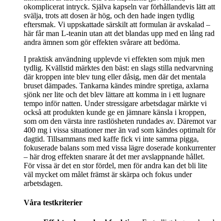
okomplicerat intryck. Själva kapseln var förhållandevis lätt att
svälja, trots att dosen är hög, och den hade ingen tydlig
eftersmak. Vi uppskattade särskilt att formulan är avskalad –
här får man L-teanin utan att det blandas upp med en lång rad
andra ämnen som gör effekten svårare att bedöma.
I praktisk användning upplevde vi effekten som mjuk men
tydlig. Kvällstid märktes den bäst: en slags stilla nedvarvning
där kroppen inte blev tung eller dåsig, men där det mentala
bruset dämpades. Tankarna kändes mindre spretiga, axlarna
sjönk ner lite och det blev lättare att komma in i ett lugnare
tempo inför natten. Under stressigare arbetsdagar märkte vi
också att produkten kunde ge en jämnare känsla i kroppen,
som om den värsta inre rastlösheten rundades av. Däremot var
400 mg i vissa situationer mer än vad som kändes optimalt för
dagtid. Tillsammans med kaffe fick vi inte samma pigga,
fokuserade balans som med vissa lägre doserade konkurrenter
– här drog effekten snarare åt det mer avslappnande hållet.
För vissa är det en stor fördel, men för andra kan det bli lite
väl mycket om målet främst är skärpa och fokus under
arbetsdagen.
Våra testkriterier