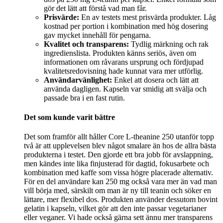
gör det lätt att förstå vad man får.
Prisvärde:
En av testets mest prisvärda produkter. Låg
kostnad per portion i kombination med hög dosering
gav mycket innehåll för pengarna.
Kvalitet och transparens:
Tydlig märkning och rak
ingredienslista. Produkten känns seriös, även om
informationen om råvarans ursprung och fördjupad
kvalitetsredovisning hade kunnat vara mer utförlig.
Användarvänlighet:
Enkel att dosera och lätt att
använda dagligen. Kapseln var smidig att svälja och
passade bra i en fast rutin.
Det som kunde varit bättre
Det som framför allt håller Core L-theanine 250 utanför topp
två är att upplevelsen blev något smalare än hos de allra bästa
produkterna i testet. Den gjorde ett bra jobb för avslappning,
men kändes inte lika finjusterad för dagtid, fokusarbete och
kombination med kaffe som vissa högre placerade alternativ.
För en del användare kan 250 mg också vara mer än vad man
vill börja med, särskilt om man är ny till teanin och söker en
lättare, mer flexibel dos. Produkten använder dessutom bovint
gelatin i kapseln, vilket gör att den inte passar vegetarianer
eller veganer. Vi hade också gärna sett ännu mer transparens