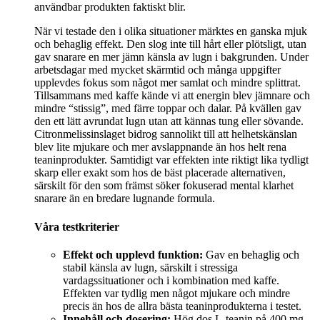
användbar produkten faktiskt blir.
När vi testade den i olika situationer märktes en ganska mjuk
och behaglig effekt. Den slog inte till hårt eller plötsligt, utan
gav snarare en mer jämn känsla av lugn i bakgrunden. Under
arbetsdagar med mycket skärmtid och många uppgifter
upplevdes fokus som något mer samlat och mindre splittrat.
Tillsammans med kaffe kände vi att energin blev jämnare och
mindre “stissig”, med färre toppar och dalar. På kvällen gav
den ett lätt avrundat lugn utan att kännas tung eller sövande.
Citronmelissinslaget bidrog sannolikt till att helhetskänslan
blev lite mjukare och mer avslappnande än hos helt rena
teaninprodukter. Samtidigt var effekten inte riktigt lika tydligt
skarp eller exakt som hos de bäst placerade alternativen,
särskilt för den som främst söker fokuserad mental klarhet
snarare än en bredare lugnande formula.
Våra testkriterier
Effekt och upplevd funktion:
Gav en behaglig och
stabil känsla av lugn, särskilt i stressiga
vardagssituationer och i kombination med kaffe.
Effekten var tydlig men något mjukare och mindre
precis än hos de allra bästa teaninprodukterna i testet.
Innehåll och dosering:
Hög dos L-teanin på 400 mg