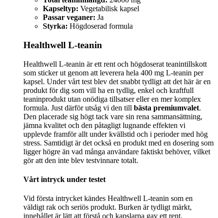
Kapseltyp:
Vegetabilisk kapsel
Passar veganer:
Ja
Styrka:
Högdoserad formula
Healthwell L-teanin
Healthwell L-teanin är ett rent och högdoserat teanintillskott
som sticker ut genom att leverera hela 400 mg L-teanin per
kapsel. Under vårt test blev det snabbt tydligt att det här är en
produkt för dig som vill ha en tydlig, enkel och kraftfull
teaninprodukt utan onödiga tillsatser eller en mer komplex
formula. Just därför utsåg vi den till
bästa premiumvalet
.
Den placerade sig högt tack vare sin rena sammansättning,
jämna kvalitet och den påtagligt lugnande effekten vi
upplevde framför allt under kvällstid och i perioder med hög
stress. Samtidigt är det också en produkt med en dosering som
ligger högre än vad många användare faktiskt behöver, vilket
gör att den inte blev testvinnare totalt.
Vårt intryck under testet
Vid första intrycket kändes Healthwell L-teanin som en
väldigt rak och seriös produkt. Burken är tydligt märkt,
innehållet är lätt att förstå och kapslarna gav ett rent,