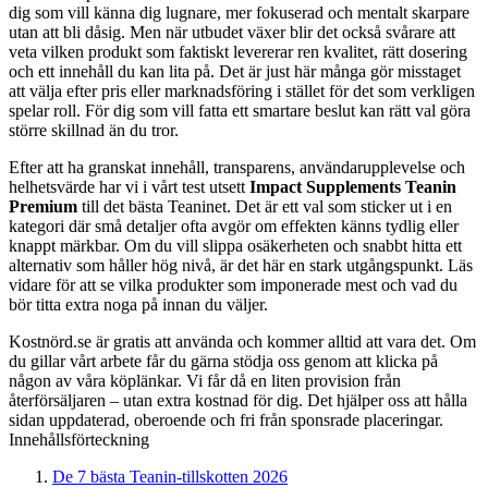
dig som vill känna dig lugnare, mer fokuserad och mentalt skarpare
utan att bli dåsig. Men när utbudet växer blir det också svårare att
veta vilken produkt som faktiskt levererar ren kvalitet, rätt dosering
och ett innehåll du kan lita på. Det är just här många gör misstaget
att välja efter pris eller marknadsföring i stället för det som verkligen
spelar roll. För dig som vill fatta ett smartare beslut kan rätt val göra
större skillnad än du tror.
Efter att ha granskat innehåll, transparens, användarupplevelse och
helhetsvärde har vi i vårt test utsett
Impact Supplements Teanin
Premium
till det bästa Teaninet. Det är ett val som sticker ut i en
kategori där små detaljer ofta avgör om effekten känns tydlig eller
knappt märkbar. Om du vill slippa osäkerheten och snabbt hitta ett
alternativ som håller hög nivå, är det här en stark utgångspunkt. Läs
vidare för att se vilka produkter som imponerade mest och vad du
bör titta extra noga på innan du väljer.
Kostnörd.se är gratis att använda och kommer alltid att vara det. Om
du gillar vårt arbete får du gärna stödja oss genom att klicka på
någon av våra köplänkar. Vi får då en liten provision från
återförsäljaren – utan extra kostnad för dig. Det hjälper oss att hålla
sidan uppdaterad, oberoende och fri från sponsrade placeringar.
Innehållsförteckning
De 7 bästa Teanin-tillskotten 2026