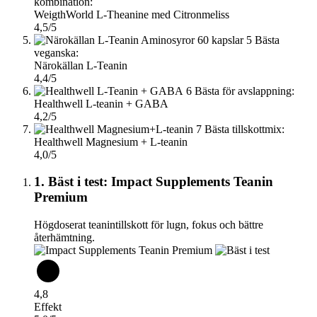
kombination:
WeigthWorld L-Theanine med Citronmeliss
4,5/5
5
Bästa
veganska:
Närokällan L-Teanin
4,4/5
6
Bästa för avslappning:
Healthwell L-teanin + GABA
4,2/5
7
Bästa tillskottmix:
Healthwell Magnesium + L-teanin
4,0/5
1. Bäst i test: Impact Supplements Teanin
Premium
Högdoserat teanintillskott för lugn, fokus och bättre
återhämtning.
4,8
Effekt