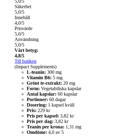
5,0/5
Säkerhet
5,0/5
Innehåll
4,0/5
Prisvärde
5,0/5
Användning
5,0/5
Vårt betyg:
4,8/5
Till butiken
(Impact Supplements)
L-teanin:
300 mg
Vitamin B6:
5 mg
Grönt te-extrakt:
20 mg
Form:
Vegetabiliska kapslar
Antal kapslar:
60 kapslar
Portioner:
60 dagar
Dosering:
1 kapsel kväll
Pris:
229 kr
Pris per kapsel:
3,82 kr
Pris per dag:
3,82 kr
Teanin per krona:
1,31 mg
Omdöme:
4,0 av 5