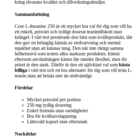
kring råvarans kvalitet och tillverkningsdetaljer.
Sammanfattning
Core L-theanine 250 är ett mycket bra val för dig som vill ha
ett enkelt, prisvärt och tydligt doserat teanintillskott utan
krångel. I vårt test presterade den bäst som kvällsprodukt, där
den gav en behaglig känsla av nedvarvning och mental
mjukhet utan att kännas tung. Den når inte riktigt samma
helhetsnivå som testets allra starkaste produkter, främst
eftersom användningen känns lite mindre flexibel, men för
priset är den stark. Därför är den ett självklart val som
bästa
billiga
i vårt test och ett bra alternativ för dig som vill testa L-
teanin utan att betala mer än nödvändigt.
Fördelar
Mycket prisvärd per portion
250 mg tydlig dosering
Enkel formula utan onödigheter
Bra för kvällsavslappning
Lättsvald kapsel utan eftersmak
Nackdelar