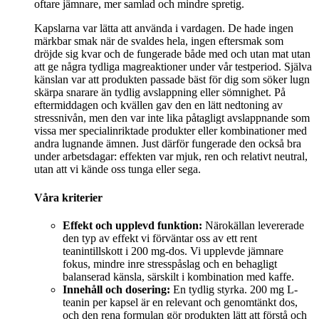
oftare jämnare, mer samlad och mindre spretig.
Kapslarna var lätta att använda i vardagen. De hade ingen
märkbar smak när de svaldes hela, ingen eftersmak som
dröjde sig kvar och de fungerade både med och utan mat utan
att ge några tydliga magreaktioner under vår testperiod. Själva
känslan var att produkten passade bäst för dig som söker lugn
skärpa snarare än tydlig avslappning eller sömnighet. På
eftermiddagen och kvällen gav den en lätt nedtoning av
stressnivån, men den var inte lika påtagligt avslappnande som
vissa mer specialinriktade produkter eller kombinationer med
andra lugnande ämnen. Just därför fungerade den också bra
under arbetsdagar: effekten var mjuk, ren och relativt neutral,
utan att vi kände oss tunga eller sega.
Våra kriterier
Effekt och upplevd funktion:
Närokällan levererade
den typ av effekt vi förväntar oss av ett rent
teanintillskott i 200 mg-dos. Vi upplevde jämnare
fokus, mindre inre stresspåslag och en behagligt
balanserad känsla, särskilt i kombination med kaffe.
Innehåll och dosering:
En tydlig styrka. 200 mg L-
teanin per kapsel är en relevant och genomtänkt dos,
och den rena formulan gör produkten lätt att förstå och