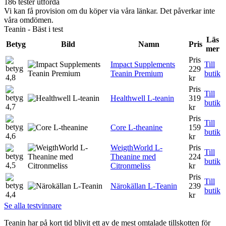
186 tester utförda
Vi kan få provision om du köper via våra länkar. Det påverkar inte
våra omdömen.
Teanin - Bäst i test
Läs
Betyg
Bild
Namn
Pris
mer
Pris
Impact Supplements
Till
229
Teanin Premium
butik
4,8
kr
Pris
Till
Healthwell L-teanin
319
butik
4,7
kr
Pris
Till
Core L-theanine
159
butik
4,6
kr
WeigthWorld L-
Pris
Till
Theanine med
224
butik
4,5
Citronmeliss
kr
Pris
Till
Närokällan L-Teanin
239
butik
4,4
kr
Se alla testvinnare
Teanin har på kort tid blivit ett av de mest omtalade tillskotten för