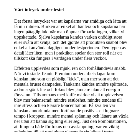
Vårt intryck under testet
Det första intrycket var att kapslarna var smidiga och lätta att
få in i rutinen. Burken är enkel att hantera och kapslarna har
ingen påtaglig lukt när man öppnar förpackningen, vilket vi
uppskattade. Själva kapslarna kändes varken onödigt stora
eller svåra att svälja, och det gjorde att produkten snabbt blev
enkel att använda dagligen under testperioden. Den typen av
detalj låter liten, men i praktiken spelar den stor roll när ett
tillskott ska fungera i vardagen under flera veckor.
Effekten upplevdes som mjuk, ren och förhållandevis snabb.
När vi testade Teanin Premium under arbetsdagar kom
känslan inte som en plötslig “kick”, utan mer som att det
mentala bruset dämpades. Tankarna kändes mindre splittrade,
axlarna sjönk lite och fokus blev jämnare utan att energin
försvann. Tillsammans med kaffe märkte vi att upplevelsen
blev mer balanserad: mindre rastlöshet, mindre tendens till
inre stress och en klarare koncentration. På kvällen var
känslan annorlunda men fortfarande positiv – ett lugnare
tempo i kroppen, mindre mental spänning och lättare att växla
ner utan att känna sig tung eller seg. Just den kombinationen,
att fungera både för fokus och avslappning, var en viktig
anledning till att produkten placerade sig högst i testet.