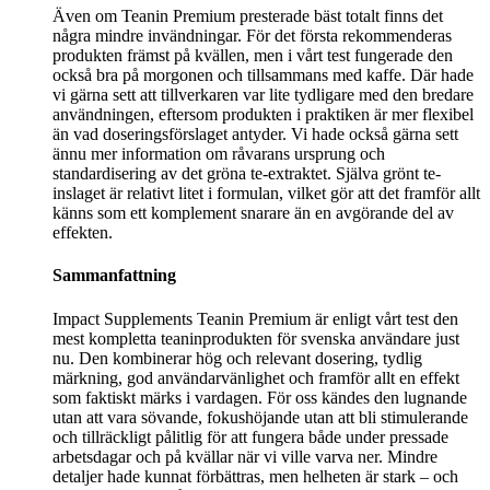
Även om Teanin Premium presterade bäst totalt finns det
några mindre invändningar. För det första rekommenderas
produkten främst på kvällen, men i vårt test fungerade den
också bra på morgonen och tillsammans med kaffe. Där hade
vi gärna sett att tillverkaren var lite tydligare med den bredare
användningen, eftersom produkten i praktiken är mer flexibel
än vad doseringsförslaget antyder. Vi hade också gärna sett
ännu mer information om råvarans ursprung och
standardisering av det gröna te-extraktet. Själva grönt te-
inslaget är relativt litet i formulan, vilket gör att det framför allt
känns som ett komplement snarare än en avgörande del av
effekten.
Sammanfattning
Impact Supplements Teanin Premium är enligt vårt test den
mest kompletta teaninprodukten för svenska användare just
nu. Den kombinerar hög och relevant dosering, tydlig
märkning, god användarvänlighet och framför allt en effekt
som faktiskt märks i vardagen. För oss kändes den lugnande
utan att vara sövande, fokushöjande utan att bli stimulerande
och tillräckligt pålitlig för att fungera både under pressade
arbetsdagar och på kvällar när vi ville varva ner. Mindre
detaljer hade kunnat förbättras, men helheten är stark – och