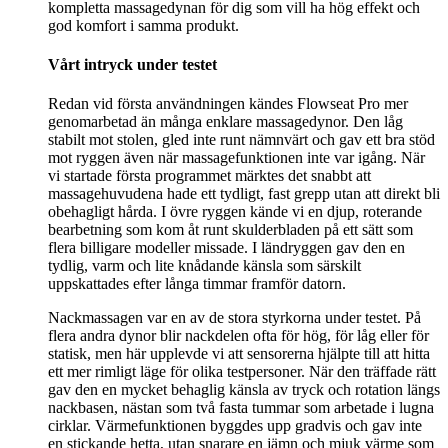
kompletta massagedynan för dig som vill ha hög effekt och
god komfort i samma produkt.
Vårt intryck under testet
Redan vid första användningen kändes Flowseat Pro mer
genomarbetad än många enklare massagedynor. Den låg
stabilt mot stolen, gled inte runt nämnvärt och gav ett bra stöd
mot ryggen även när massagefunktionen inte var igång. När
vi startade första programmet märktes det snabbt att
massagehuvudena hade ett tydligt, fast grepp utan att direkt bli
obehagligt hårda. I övre ryggen kände vi en djup, roterande
bearbetning som kom åt runt skulderbladen på ett sätt som
flera billigare modeller missade. I ländryggen gav den en
tydlig, varm och lite knådande känsla som särskilt
uppskattades efter långa timmar framför datorn.
Nackmassagen var en av de stora styrkorna under testet. På
flera andra dynor blir nackdelen ofta för hög, för låg eller för
statisk, men här upplevde vi att sensorerna hjälpte till att hitta
ett mer rimligt läge för olika testpersoner. När den träffade rätt
gav den en mycket behaglig känsla av tryck och rotation längs
nackbasen, nästan som två fasta tummar som arbetade i lugna
cirklar. Värmefunktionen byggdes upp gradvis och gav inte
en stickande hetta, utan snarare en jämn och mjuk värme som