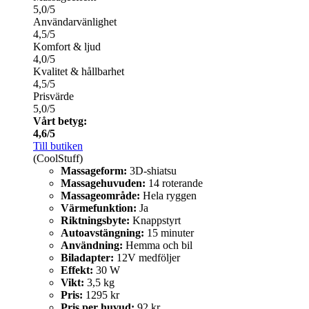
5,0/5
Användarvänlighet
4,5/5
Komfort & ljud
4,0/5
Kvalitet & hållbarhet
4,5/5
Prisvärde
5,0/5
Vårt betyg:
4,6/5
Till butiken
(CoolStuff)
Massageform:
3D-shiatsu
Massagehuvuden:
14 roterande
Massageområde:
Hela ryggen
Värmefunktion:
Ja
Riktningsbyte:
Knappstyrt
Autoavstängning:
15 minuter
Användning:
Hemma och bil
Biladapter:
12V medföljer
Effekt:
30 W
Vikt:
3,5 kg
Pris:
1295 kr
Pris per huvud:
92 kr