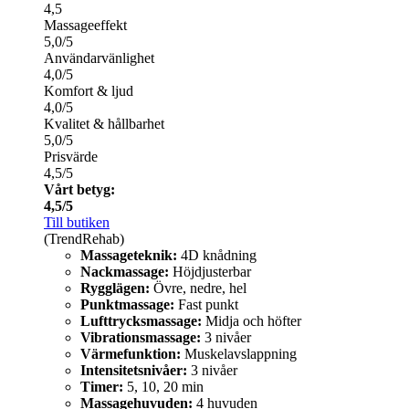
4,5
Massageeffekt
5,0/5
Användarvänlighet
4,0/5
Komfort & ljud
4,0/5
Kvalitet & hållbarhet
5,0/5
Prisvärde
4,5/5
Vårt betyg:
4,5/5
Till butiken
(TrendRehab)
Massageteknik:
4D knådning
Nackmassage:
Höjdjusterbar
Rygglägen:
Övre, nedre, hel
Punktmassage:
Fast punkt
Lufttrycksmassage:
Midja och höfter
Vibrationsmassage:
3 nivåer
Värmefunktion:
Muskelavslappning
Intensitetsnivåer:
3 nivåer
Timer:
5, 10, 20 min
Massagehuvuden:
4 huvuden