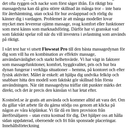
det ofta ryggen och nacke som först säger ifrån. En riktigt bra
massagedyna kan då göra större skillnad än många tror – inte bara
för återhämtning, utan också för hur avslappnad och rörlig du
känner dig i vardagen. Problemet är att många modeller lovar
mycket men levererar ojämn massage, svag komfort eller funktioner
som mest känns som marknadsföring. Därför har vi granskat vad
som faktiskt spelar roll när du vill investera i avlastning som används
på riktigt.
I vårt test har vi utsett
Flowseat Pro
till den bästa massagedynan för
dig som vill ha en kombination av effektiv massage,
användarvänlighet och starkt helhetsvärde. Vi har vägt in faktorer
som massagefunktioner, komfort, byggkvalitet, pris och hur bra
dynan fungerar i verkliga situationer – hemma, på kontoret och efter
fysisk aktivitet. Målet är enkelt: att hjälpa dig undvika felköp och
snabbare hitta den modell som faktiskt gör skillnad från första
användningen. När rätt massagedyna träffar rätt punkter märks det
direkt, och det är precis den känslan vi har letat efter.
Kostnörd.se är gratis att använda och kommer alltid att vara det. Om
du gillar vårt arbete får du gärna stödja oss genom att klicka på
någon av våra köplänkar. Vi får då en liten provision från
återförsäljaren – utan extra kostnad för dig. Det hjälper oss att hålla
sidan uppdaterad, oberoende och fri från sponsrade placeringar.
Innehållsförteckning