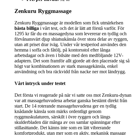
Zenkuru Ryggmassage
Zenkuru Ryggmassage är modellen som fick utmärkelsen
bästa billiga
i vårt test, och det är lätt att förstå varför. För
1295 kr får du en massagedyna som levererar en tydlig och
förvånansvärt djup shiatsukänsla över stora delar av ryggen,
utan att priset drar iväg. Under vår testperiod användes den
hemma i soffa och fåtölj, på kontorsstol efter långa
arbetsdagar och även i bilsäte med den medföljande 12V-
adaptern. Det som framför allt gjorde att den placerade sig så
högt var kombinationen av stark massagekänsla, enkel
användning och bra räckvidd från nacke ner mot ländrygg.
Vårt intryck under testet
Det första vi reagerade på när vi satte oss mot Zenkuru-dynan
var att massagehuvudena arbetar ganska bestämt direkt från
start. De 14 roterande massagehuvudena ger en tydlig
knådande känsla som märks ordentligt genom
ryggmuskulaturen, särskilt i övre ryggen och längs
skulderbladen där många av oss samlar spänningar efter
stillasittande. Det känns inte som en lätt vibrerande
komfortprodukt, utan mer som en aktiv, mekanisk massage