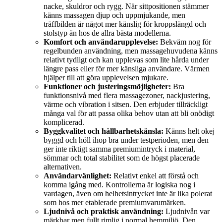
nacke, skuldror och rygg. När sittpositionen stämmer
känns massagen djup och uppmjukande, men
träffbilden är något mer känslig för kroppslängd och
stolstyp än hos de allra bästa modellerna.
Komfort och användarupplevelse:
Bekväm nog för
regelbunden användning, men massagehuvudena känns
relativt tydligt och kan upplevas som lite hårda under
längre pass eller för mer känsliga användare. Värmen
hjälper till att göra upplevelsen mjukare.
Funktioner och justeringsmöjligheter:
Bra
funktionsnivå med flera massagezoner, nackjustering,
värme och vibration i sitsen. Den erbjuder tillräckligt
många val för att passa olika behov utan att bli onödigt
komplicerad.
Byggkvalitet och hållbarhetskänsla:
Känns helt okej
byggd och höll ihop bra under testperioden, men den
ger inte riktigt samma premiumintryck i material,
sömmar och total stabilitet som de högst placerade
alternativen.
Användarvänlighet:
Relativt enkel att förstå och
komma igång med. Kontrollerna är logiska nog i
vardagen, även om helhetsintrycket inte är lika polerat
som hos mer etablerade premiumvarumärken.
Ljudnivå och praktisk användning:
Ljudnivån var
märkbar men fullt rimlig i normal hemmiljö. Den