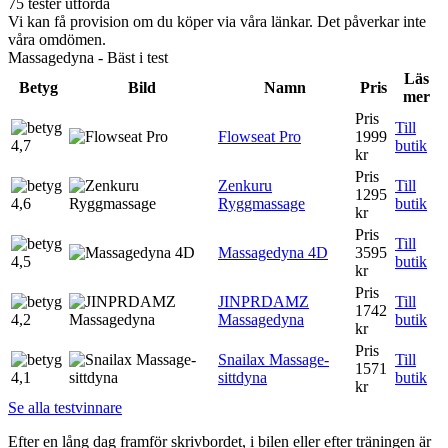
75 tester utförda
Vi kan få provision om du köper via våra länkar. Det påverkar inte
våra omdömen.
Massagedyna - Bäst i test
Läs
Betyg
Bild
Namn
Pris
mer
Pris
Till
Flowseat Pro
1999
4,7
butik
kr
Pris
Zenkuru
Till
1295
4,6
Ryggmassage
butik
kr
Pris
Till
Massagedyna 4D
3595
4,5
butik
kr
Pris
JINPRDAMZ
Till
1742
4,2
Massagedyna
butik
kr
Pris
Snailax Massage-
Till
1571
4,1
sittdyna
butik
kr
Se alla testvinnare
Efter en lång dag framför skrivbordet, i bilen eller efter träningen är