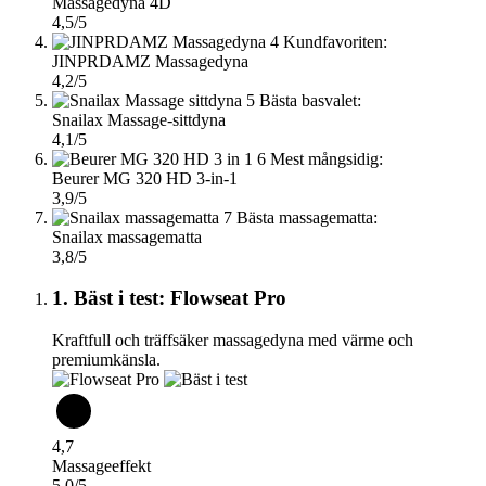
Massagedyna 4D
4,5/5
4
Kundfavoriten:
JINPRDAMZ Massagedyna
4,2/5
5
Bästa basvalet:
Snailax Massage-sittdyna
4,1/5
6
Mest mångsidig:
Beurer MG 320 HD 3-in-1
3,9/5
7
Bästa massagematta:
Snailax massagematta
3,8/5
1. Bäst i test: Flowseat Pro
Kraftfull och träffsäker massagedyna med värme och
premiumkänsla.
4,7
Massageeffekt
5,0/5