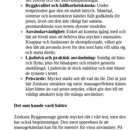
fler zonval och fler individanpassningar.
Byggkvalitet och hållbarhetskänsla:
Under
testperioden gav den ett stabilt intryck. Material,
sömmar och konstruktion kändes fullt godkända för
priset, även om den inte riktigt har samma
premiumkänsla som testets dyraste modeller.
Användarvänlighet:
Enkel att komma igång med och
lätt att förstå utan att behöva läsa mycket i manualen.
Knappar och funktioner är okomplicerade, vilket gör
den lätt att använda även för den som bara vill sätta sig
och starta direkt.
Ljudnivå och praktisk användning:
Smidig att bära
och flytta, plus för biladapter och relativt generös
sladdlängd. Ljudnivån är dock märkbar och inte bland
de tystaste i testet.
Prisvärde:
Mycket starkt sett till vad du får. Det är just
här Zenkuru utmärker sig mest: massageeffekten känns
klart bättre än vad priset antyder, vilket gör den till ett
väldigt attraktivt köp för många användare.
Det som kunde varit bättre
Zenkuru Ryggmassage gjorde mycket rätt i vårt test, men den
har också begränsningar. Den mest uppenbara är att
massagekänslan kan bli för intensiv för vissa användare. På