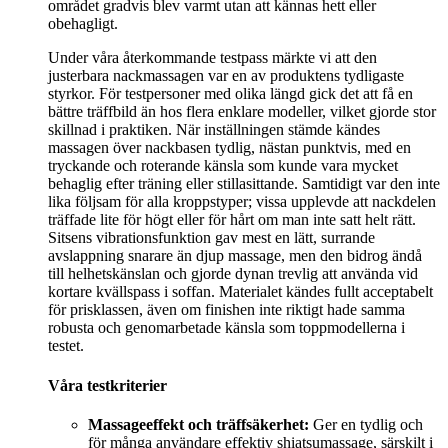
området gradvis blev varmt utan att kännas hett eller
obehagligt.
Under våra återkommande testpass märkte vi att den
justerbara nackmassagen var en av produktens tydligaste
styrkor. För testpersoner med olika längd gick det att få en
bättre träffbild än hos flera enklare modeller, vilket gjorde stor
skillnad i praktiken. När inställningen stämde kändes
massagen över nackbasen tydlig, nästan punktvis, med en
tryckande och roterande känsla som kunde vara mycket
behaglig efter träning eller stillasittande. Samtidigt var den inte
lika följsam för alla kroppstyper; vissa upplevde att nackdelen
träffade lite för högt eller för hårt om man inte satt helt rätt.
Sitsens vibrationsfunktion gav mest en lätt, surrande
avslappning snarare än djup massage, men den bidrog ändå
till helhetskänslan och gjorde dynan trevlig att använda vid
kortare kvällspass i soffan. Materialet kändes fullt acceptabelt
för prisklassen, även om finishen inte riktigt hade samma
robusta och genomarbetade känsla som toppmodellerna i
testet.
Våra testkriterier
Massageeffekt och träffsäkerhet:
Ger en tydlig och
för många användare effektiv shiatsumassage, särskilt i