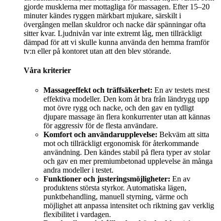
gjorde musklerna mer mottagliga för massagen. Efter 15–20
minuter kändes ryggen märkbart mjukare, särskilt i
övergången mellan skuldror och nacke där spänningar ofta
sitter kvar. Ljudnivån var inte extremt låg, men tillräckligt
dämpad för att vi skulle kunna använda den hemma framför
tv:n eller på kontoret utan att den blev störande.
Våra kriterier
Massageeffekt och träffsäkerhet:
En av testets mest
effektiva modeller. Den kom åt bra från ländrygg upp
mot övre rygg och nacke, och den gav en tydligt
djupare massage än flera konkurrenter utan att kännas
för aggressiv för de flesta användare.
Komfort och användarupplevelse:
Bekväm att sitta
mot och tillräckligt ergonomisk för återkommande
användning. Den kändes stabil på flera typer av stolar
och gav en mer premiumbetonad upplevelse än många
andra modeller i testet.
Funktioner och justeringsmöjligheter:
En av
produktens största styrkor. Automatiska lägen,
punktbehandling, manuell styrning, värme och
möjlighet att anpassa intensitet och riktning gav verklig
flexibilitet i vardagen.