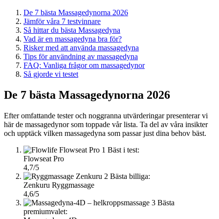
De 7 bästa Massagedynorna 2026
Jämför våra 7 testvinnare
Så hittar du bästa Massagedyna
Vad är en massagedyna bra för?
Risker med att använda massagedyna
Tips för användning av massagedyna
FAQ: Vanliga frågor om massagedynor
Så gjorde vi testet
De 7 bästa Massagedynorna 2026
Efter omfattande tester och noggranna utvärderingar presenterar vi
här de massagedynor som toppade vår lista. Ta del av våra insikter
och upptäck vilken massagedyna som passar just dina behov bäst.
1
Bäst i test:
Flowseat Pro
4,7/5
2
Bästa billiga:
Zenkuru Ryggmassage
4,6/5
3
Bästa
premiumvalet: