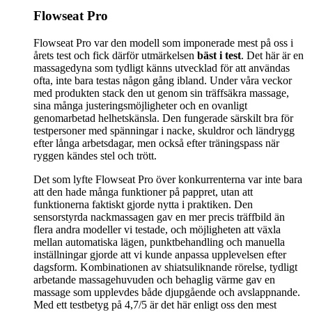
Flowseat Pro
Flowseat Pro var den modell som imponerade mest på oss i
årets test och fick därför utmärkelsen
bäst i test
. Det här är en
massagedyna som tydligt känns utvecklad för att användas
ofta, inte bara testas någon gång ibland. Under våra veckor
med produkten stack den ut genom sin träffsäkra massage,
sina många justeringsmöjligheter och en ovanligt
genomarbetad helhetskänsla. Den fungerade särskilt bra för
testpersoner med spänningar i nacke, skuldror och ländrygg
efter långa arbetsdagar, men också efter träningspass när
ryggen kändes stel och trött.
Det som lyfte Flowseat Pro över konkurrenterna var inte bara
att den hade många funktioner på pappret, utan att
funktionerna faktiskt gjorde nytta i praktiken. Den
sensorstyrda nackmassagen gav en mer precis träffbild än
flera andra modeller vi testade, och möjligheten att växla
mellan automatiska lägen, punktbehandling och manuella
inställningar gjorde att vi kunde anpassa upplevelsen efter
dagsform. Kombinationen av shiatsuliknande rörelse, tydligt
arbetande massagehuvuden och behaglig värme gav en
massage som upplevdes både djupgående och avslappnande.
Med ett testbetyg på 4,7/5 är det här enligt oss den mest