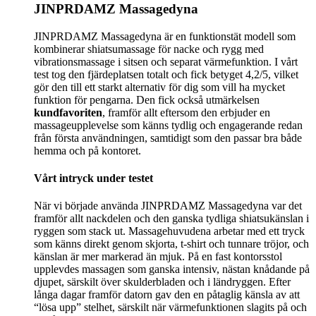
JINPRDAMZ Massagedyna
JINPRDAMZ Massagedyna är en funktionstät modell som
kombinerar shiatsumassage för nacke och rygg med
vibrationsmassage i sitsen och separat värmefunktion. I vårt
test tog den fjärdeplatsen totalt och fick betyget 4,2/5, vilket
gör den till ett starkt alternativ för dig som vill ha mycket
funktion för pengarna. Den fick också utmärkelsen
kundfavoriten
, framför allt eftersom den erbjuder en
massageupplevelse som känns tydlig och engagerande redan
från första användningen, samtidigt som den passar bra både
hemma och på kontoret.
Vårt intryck under testet
När vi började använda JINPRDAMZ Massagedyna var det
framför allt nackdelen och den ganska tydliga shiatsukänslan i
ryggen som stack ut. Massagehuvudena arbetar med ett tryck
som känns direkt genom skjorta, t-shirt och tunnare tröjor, och
känslan är mer markerad än mjuk. På en fast kontorsstol
upplevdes massagen som ganska intensiv, nästan knådande på
djupet, särskilt över skulderbladen och i ländryggen. Efter
långa dagar framför datorn gav den en påtaglig känsla av att
“lösa upp” stelhet, särskilt när värmefunktionen slagits på och