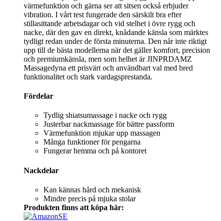
värmefunktion och gärna ser att sitsen också erbjuder
vibration. I vårt test fungerade den särskilt bra efter
stillasittande arbetsdagar och vid stelhet i övre rygg och
nacke, där den gav en direkt, knådande känsla som märktes
tydligt redan under de första minuterna. Den når inte riktigt
upp till de bästa modellerna när det gäller komfort, precision
och premiumkänsla, men som helhet är JINPRDAMZ
Massagedyna ett prisvärt och användbart val med bred
funktionalitet och stark vardagsprestanda.
Fördelar
Tydlig shiatsumassage i nacke och rygg
Justerbar nackmassage för bättre passform
Värmefunktion mjukar upp massagen
Många funktioner för pengarna
Fungerar hemma och på kontoret
Nackdelar
Kan kännas hård och mekanisk
Mindre precis på mjuka stolar
Produkten finns att köpa här: