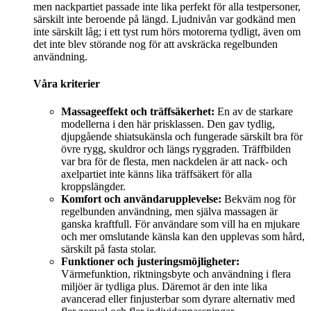
men nackpartiet passade inte lika perfekt för alla testpersoner,
särskilt inte beroende på längd. Ljudnivån var godkänd men
inte särskilt låg; i ett tyst rum hörs motorerna tydligt, även om
det inte blev störande nog för att avskräcka regelbunden
användning.
Våra kriterier
Massageeffekt och träffsäkerhet:
En av de starkare
modellerna i den här prisklassen. Den gav tydlig,
djupgående shiatsukänsla och fungerade särskilt bra för
övre rygg, skuldror och längs ryggraden. Träffbilden
var bra för de flesta, men nackdelen är att nack- och
axelpartiet inte känns lika träffsäkert för alla
kroppslängder.
Komfort och användarupplevelse:
Bekväm nog för
regelbunden användning, men själva massagen är
ganska kraftfull. För användare som vill ha en mjukare
och mer omslutande känsla kan den upplevas som hård,
särskilt på fasta stolar.
Funktioner och justeringsmöjligheter:
Värmefunktion, riktningsbyte och användning i flera
miljöer är tydliga plus. Däremot är den inte lika
avancerad eller finjusterbar som dyrare alternativ med