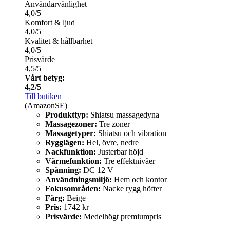
Användarvänlighet
4,0/5
Komfort & ljud
4,0/5
Kvalitet & hållbarhet
4,0/5
Prisvärde
4,5/5
Vårt betyg:
4,2/5
Till butiken
(AmazonSE)
Produkttyp:
Shiatsu massagedyna
Massagezoner:
Tre zoner
Massagetyper:
Shiatsu och vibration
Rygglägen:
Hel, övre, nedre
Nackfunktion:
Justerbar höjd
Värmefunktion:
Tre effektnivåer
Spänning:
DC 12 V
Användningsmiljö:
Hem och kontor
Fokusområden:
Nacke rygg höfter
Färg:
Beige
Pris:
1742 kr
Prisvärde:
Medelhögt premiumpris