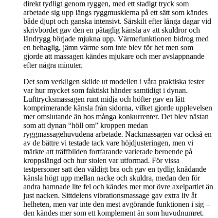
direkt tydligt genom ryggen, med ett stadigt tryck som
arbetade sig upp längs ryggmusklerna på ett sätt som kändes
både djupt och ganska intensivt. Särskilt efter långa dagar vid
skrivbordet gav den en påtaglig känsla av att skuldror och
ländrygg började mjukna upp. Värmefunktionen bidrog med
en behaglig, jämn värme som inte blev för het men som
gjorde att massagen kändes mjukare och mer avslappnande
efter några minuter.
Det som verkligen skilde ut modellen i våra praktiska tester
var hur mycket som faktiskt händer samtidigt i dynan.
Lufttrycksmassagen runt midja och höfter gav en lätt
komprimerande känsla från sidorna, vilket gjorde upplevelsen
mer omslutande än hos många konkurrenter. Det blev nästan
som att dynan “höll om” kroppen medan
ryggmassagehuvudena arbetade. Nackmassagen var också en
av de bättre vi testade tack vare höjdjusteringen, men vi
märkte att träffbilden fortfarande varierade beroende på
kroppslängd och hur stolen var utformad. För vissa
testpersoner satt den väldigt bra och gav en tydlig knådande
känsla högt upp mellan nacke och skuldra, medan den för
andra hamnade lite fel och kändes mer mot övre axelpartiet än
just nacken. Sittdelens vibrationsmassage gav extra liv åt
helheten, men var inte den mest avgörande funktionen i sig –
den kändes mer som ett komplement än som huvudnumret.