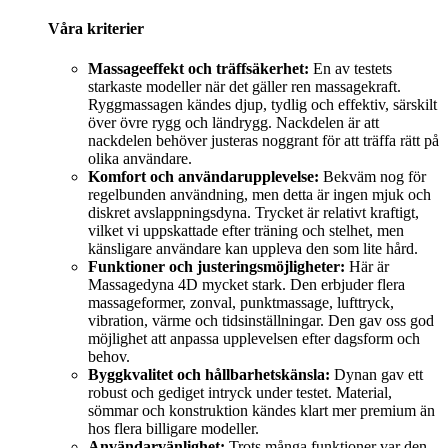
Våra kriterier
Massageeffekt och träffsäkerhet:
En av testets
starkaste modeller när det gäller ren massagekraft.
Ryggmassagen kändes djup, tydlig och effektiv, särskilt
över övre rygg och ländrygg. Nackdelen är att
nackdelen behöver justeras noggrant för att träffa rätt på
olika användare.
Komfort och användarupplevelse:
Bekväm nog för
regelbunden användning, men detta är ingen mjuk och
diskret avslappningsdyna. Trycket är relativt kraftigt,
vilket vi uppskattade efter träning och stelhet, men
känsligare användare kan uppleva den som lite hård.
Funktioner och justeringsmöjligheter:
Här är
Massagedyna 4D mycket stark. Den erbjuder flera
massageformer, zonval, punktmassage, lufttryck,
vibration, värme och tidsinställningar. Den gav oss god
möjlighet att anpassa upplevelsen efter dagsform och
behov.
Byggkvalitet och hållbarhetskänsla:
Dynan gav ett
robust och gediget intryck under testet. Material,
sömmar och konstruktion kändes klart mer premium än
hos flera billigare modeller.
Användarvänlighet:
Trots många funktioner var den