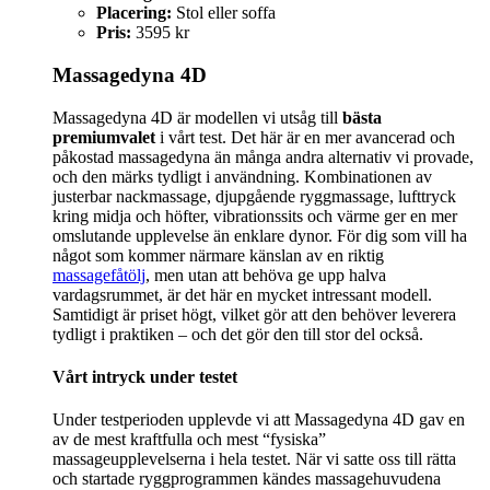
Placering:
Stol eller soffa
Pris:
3595 kr
Massagedyna 4D
Massagedyna 4D är modellen vi utsåg till
bästa
premiumvalet
i vårt test. Det här är en mer avancerad och
påkostad massagedyna än många andra alternativ vi provade,
och den märks tydligt i användning. Kombinationen av
justerbar nackmassage, djupgående ryggmassage, lufttryck
kring midja och höfter, vibrationssits och värme ger en mer
omslutande upplevelse än enklare dynor. För dig som vill ha
något som kommer närmare känslan av en riktig
massagefåtölj
, men utan att behöva ge upp halva
vardagsrummet, är det här en mycket intressant modell.
Samtidigt är priset högt, vilket gör att den behöver leverera
tydligt i praktiken – och det gör den till stor del också.
Vårt intryck under testet
Under testperioden upplevde vi att Massagedyna 4D gav en
av de mest kraftfulla och mest “fysiska”
massageupplevelserna i hela testet. När vi satte oss till rätta
och startade ryggprogrammen kändes massagehuvudena