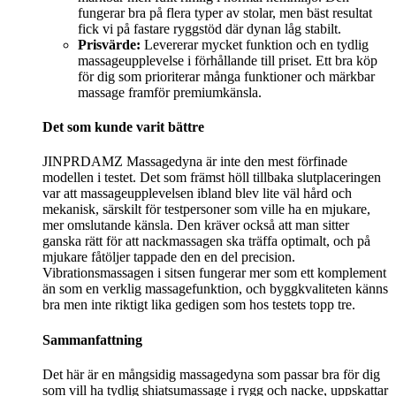
fungerar bra på flera typer av stolar, men bäst resultat
fick vi på fastare ryggstöd där dynan låg stabilt.
Prisvärde:
Levererar mycket funktion och en tydlig
massageupplevelse i förhållande till priset. Ett bra köp
för dig som prioriterar många funktioner och märkbar
massage framför premiumkänsla.
Det som kunde varit bättre
JINPRDAMZ Massagedyna är inte den mest förfinade
modellen i testet. Det som främst höll tillbaka slutplaceringen
var att massageupplevelsen ibland blev lite väl hård och
mekanisk, särskilt för testpersoner som ville ha en mjukare,
mer omslutande känsla. Den kräver också att man sitter
ganska rätt för att nackmassagen ska träffa optimalt, och på
mjukare fåtöljer tappade den en del precision.
Vibrationsmassagen i sitsen fungerar mer som ett komplement
än som en verklig massagefunktion, och byggkvaliteten känns
bra men inte riktigt lika gedigen som hos testets topp tre.
Sammanfattning
Det här är en mångsidig massagedyna som passar bra för dig
som vill ha tydlig shiatsumassage i rygg och nacke, uppskattar