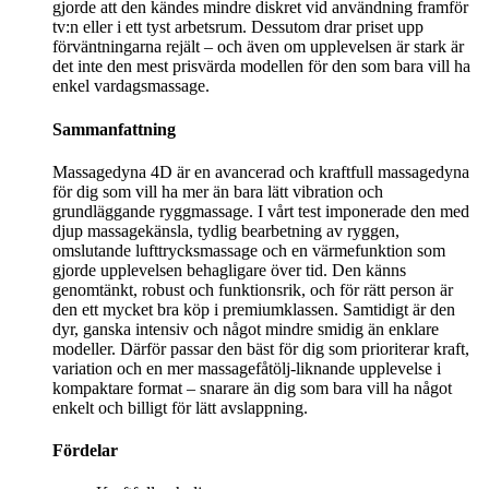
gjorde att den kändes mindre diskret vid användning framför
tv:n eller i ett tyst arbetsrum. Dessutom drar priset upp
förväntningarna rejält – och även om upplevelsen är stark är
det inte den mest prisvärda modellen för den som bara vill ha
enkel vardagsmassage.
Sammanfattning
Massagedyna 4D är en avancerad och kraftfull massagedyna
för dig som vill ha mer än bara lätt vibration och
grundläggande ryggmassage. I vårt test imponerade den med
djup massagekänsla, tydlig bearbetning av ryggen,
omslutande lufttrycksmassage och en värmefunktion som
gjorde upplevelsen behagligare över tid. Den känns
genomtänkt, robust och funktionsrik, och för rätt person är
den ett mycket bra köp i premiumklassen. Samtidigt är den
dyr, ganska intensiv och något mindre smidig än enklare
modeller. Därför passar den bäst för dig som prioriterar kraft,
variation och en mer massagefåtölj-liknande upplevelse i
kompaktare format – snarare än dig som bara vill ha något
enkelt och billigt för lätt avslappning.
Fördelar