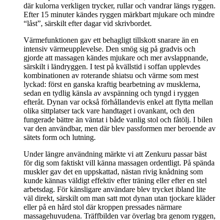
där kulorna verkligen trycker, rullar och vandrar längs ryggen.
Efter 15 minuter kändes ryggen märkbart mjukare och mindre
“låst”, särskilt efter dagar vid skrivbordet.
Värmefunktionen gav ett behagligt tillskott snarare än en
intensiv värmeupplevelse. Den smög sig på gradvis och
gjorde att massagen kändes mjukare och mer avslappnande,
särskilt i ländryggen. I test på kvällstid i soffan upplevdes
kombinationen av roterande shiatsu och värme som mest
lyckad: först en ganska kraftig bearbetning av musklerna,
sedan en tydlig känsla av avspänning och tyngd i ryggen
efteråt. Dynan var också förhållandevis enkel att flytta mellan
olika sittplatser tack vare handtaget i ovankant, och den
fungerade bättre än väntat i både vanlig stol och fåtölj. I bilen
var den användbar, men där blev passformen mer beroende av
sätets form och lutning.
Under längre användning märkte vi att Zenkuru passar bäst
för dig som faktiskt vill känna massagen ordentligt. På spända
muskler gav det en uppskattad, nästan rivig knådning som
kunde kännas väldigt effektiv efter träning eller efter en stel
arbetsdag. För känsligare användare blev trycket ibland lite
väl direkt, särskilt om man satt mot dynan utan tjockare kläder
eller på en hård stol där kroppen pressades närmare
massagehuvudena. Träffbilden var överlag bra genom ryggen,