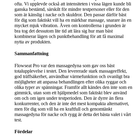
ofta. Vi upplevde också att intensiteten i vissa lägen kunde bli
ganska bestämd, särskilt för mindre testpersoner eller för den
som är känslig i nacke och skuldror. Den passar därför bäst
för dig som faktiskt vill ha en märkbar massage, snarare än en
mycket mjuk vibration. Även om kontrollerna i grunden är
bra tog det dessutom lite tid att lära sig hur man bäst
kombinerar lägen och punktbehandling för att få maximal
nytta av produkten.
Sammanfattning
Flowseat Pro var den massagedyna som gav oss bäst
totalupplevelse i testet. Den levererade stark massageeffekt,
god träffsäkerhet, användbar värmefunktion och ovanligt bra
möjligheter att anpassa behandlingen efter olika ryggar och
olika typer av spänningar. Framför allt kändes den inte som en
gimmick, utan som ett hjälpmedel som faktiskt blev använd
om och om igen under testperioden. Den är dyrre än flera
konkurrenter, och den är inte det mest kompakta alternativet,
men för dig som vill ha en kraftfull och genomtänkt
massagedyna för nacke och rygg är detta det bästa valet i vårt
test.
Fördelar