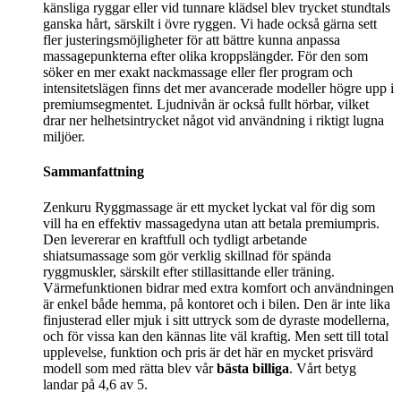
känsliga ryggar eller vid tunnare klädsel blev trycket stundtals
ganska hårt, särskilt i övre ryggen. Vi hade också gärna sett
fler justeringsmöjligheter för att bättre kunna anpassa
massagepunkterna efter olika kroppslängder. För den som
söker en mer exakt nackmassage eller fler program och
intensitetslägen finns det mer avancerade modeller högre upp i
premiumsegmentet. Ljudnivån är också fullt hörbar, vilket
drar ner helhetsintrycket något vid användning i riktigt lugna
miljöer.
Sammanfattning
Zenkuru Ryggmassage är ett mycket lyckat val för dig som
vill ha en effektiv massagedyna utan att betala premiumpris.
Den levererar en kraftfull och tydligt arbetande
shiatsumassage som gör verklig skillnad för spända
ryggmuskler, särskilt efter stillasittande eller träning.
Värmefunktionen bidrar med extra komfort och användningen
är enkel både hemma, på kontoret och i bilen. Den är inte lika
finjusterad eller mjuk i sitt uttryck som de dyraste modellerna,
och för vissa kan den kännas lite väl kraftig. Men sett till total
upplevelse, funktion och pris är det här en mycket prisvärd
modell som med rätta blev vår
bästa billiga
. Vårt betyg
landar på 4,6 av 5.