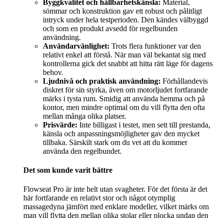
Byggkvalitet och hållbarhetskänsla:
Material,
sömmar och konstruktion gav ett robust och pålitligt
intryck under hela testperioden. Den kändes välbyggd
och som en produkt avsedd för regelbunden
användning.
Användarvänlighet:
Trots flera funktioner var den
relativt enkel att förstå. När man väl bekantat sig med
kontrollerna gick det snabbt att hitta rätt läge för dagens
behov.
Ljudnivå och praktisk användning:
Förhållandevis
diskret för sin styrka, även om motorljudet fortfarande
märks i tysta rum. Smidig att använda hemma och på
kontor, men mindre optimal om du vill flytta den ofta
mellan många olika platser.
Prisvärde:
Inte billigast i testet, men sett till prestanda,
känsla och anpassningsmöjligheter gav den mycket
tillbaka. Särskilt stark om du vet att du kommer
använda den regelbundet.
Det som kunde varit bättre
Flowseat Pro är inte helt utan svagheter. För det första är det
här fortfarande en relativt stor och något otymplig
massagedyna jämfört med enklare modeller, vilket märks om
man vill flytta den mellan olika stolar eller plocka undan den