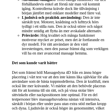
förhållandevis enkel att förstå när man väl kommit
igång. Kontrollerna krävde dock lite tillvänjning i
början jämfört med enklare modeller med färre val.
Ljudnivå och praktisk användning:
Den är inte
särskilt tyst. Motorer, knådning och lufttryck hörs
tydligt i ett stilla rum. Den är också större och något
mindre smidig att flytta än mer avskalade alternativ.
Prisvärde:
Hög kvalitet och många funktioner
motiverar mycket av priset, men det är fortfarande en
dyr modell. För rätt användare är den värd
investeringen, men den passar främst dig som verkligen
vill ha en mer avancerad massage hemma.
Det som kunde varit bättre
Det som främst höll Massagedyna 4D från en ännu högre
placering i vårt test var att den inte känns lika självklar för alla
användare som de bästa toppmodellerna. Den är kraftfull, men
också lite mer krävande. Vi märkte att den behövde placeras
rätt för att komma till sin rätt, och på vissa stolar blev
sittvinkeln eller nackpositionen inte optimal. För en del
testpersoner blev massagehuvudena nästan väl intensiva,
särskilt i början eller under pass utan extra stöd mellan kropp
och dyna. Ljudnivån är också högre än genomsnittet, vilket