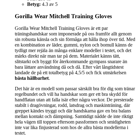
Betyg:
4.3 av 5
Gorilla Wear Mitchell Training Gloves
Gorilla Wear Mitchell Training Gloves är ett par
träningshandskar som imponerade på oss framför allt genom
sin robusta känsla och sin förmåga att hålla ihop över tid. Med
en kombination av läder, gummi, nylon och bomull känns de
tydligt mer rejäla än många enklare modeller i testet, och det
märks direkt när man tar på dem. Materialet känns tätt,
slitstarkt och byggt för återkommande gympass snarare än
bara lättare användning då och då. Efter vårt långtidstest
landade de på ett totalbetyg på 4,5/5 och fick utmärkelsen
bästa hållbarhet
.
Det här är en modell som passar särskilt bra för dig som tränar
regelbundet och vill ha handskar som ger ett bra skydd för
handflatan utan att falla isär efter några veckor. De presterade
stabilt i dragövningar, rodd, latsdrag och maskinträning, där
greppet kändes tryggt och där handskarna gav en bra balans
mellan kontakt och dämpning. Samtidigt nådde de inte riktigt
hela vägen till toppen eftersom passformen och smidigheten
inte var lika finjusterad som hos de allra bästa modellerna i
testet.