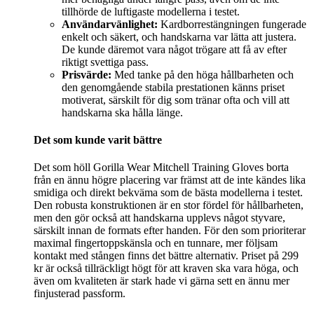
tillhörde de luftigaste modellerna i testet.
Användarvänlighet:
Kardborrestängningen fungerade
enkelt och säkert, och handskarna var lätta att justera.
De kunde däremot vara något trögare att få av efter
riktigt svettiga pass.
Prisvärde:
Med tanke på den höga hållbarheten och
den genomgående stabila prestationen känns priset
motiverat, särskilt för dig som tränar ofta och vill att
handskarna ska hålla länge.
Det som kunde varit bättre
Det som höll Gorilla Wear Mitchell Training Gloves borta
från en ännu högre placering var främst att de inte kändes lika
smidiga och direkt bekväma som de bästa modellerna i testet.
Den robusta konstruktionen är en stor fördel för hållbarheten,
men den gör också att handskarna upplevs något styvare,
särskilt innan de formats efter handen. För den som prioriterar
maximal fingertoppskänsla och en tunnare, mer följsam
kontakt med stången finns det bättre alternativ. Priset på 299
kr är också tillräckligt högt för att kraven ska vara höga, och
även om kvaliteten är stark hade vi gärna sett en ännu mer
finjusterad passform.