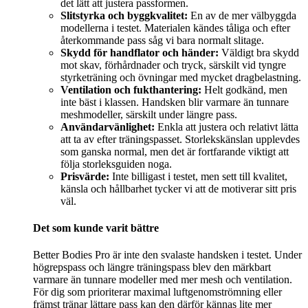
det lätt att justera passformen.
Slitstyrka och byggkvalitet:
En av de mer välbyggda
modellerna i testet. Materialen kändes tåliga och efter
återkommande pass såg vi bara normalt slitage.
Skydd för handflator och händer:
Väldigt bra skydd
mot skav, förhårdnader och tryck, särskilt vid tyngre
styrketräning och övningar med mycket dragbelastning.
Ventilation och fukthantering:
Helt godkänd, men
inte bäst i klassen. Handsken blir varmare än tunnare
meshmodeller, särskilt under längre pass.
Användarvänlighet:
Enkla att justera och relativt lätta
att ta av efter träningspasset. Storlekskänslan upplevdes
som ganska normal, men det är fortfarande viktigt att
följa storleksguiden noga.
Prisvärde:
Inte billigast i testet, men sett till kvalitet,
känsla och hållbarhet tycker vi att de motiverar sitt pris
väl.
Det som kunde varit bättre
Better Bodies Pro är inte den svalaste handsken i testet. Under
högrepspass och längre träningspass blev den märkbart
varmare än tunnare modeller med mer mesh och ventilation.
För dig som prioriterar maximal luftgenomströmning eller
främst tränar lättare pass kan den därför kännas lite mer