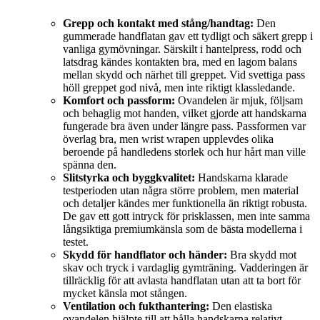
Grepp och kontakt med stång/handtag:
Den
gummerade handflatan gav ett tydligt och säkert grepp i
vanliga gymövningar. Särskilt i hantelpress, rodd och
latsdrag kändes kontakten bra, med en lagom balans
mellan skydd och närhet till greppet. Vid svettiga pass
höll greppet god nivå, men inte riktigt klassledande.
Komfort och passform:
Ovandelen är mjuk, följsam
och behaglig mot handen, vilket gjorde att handskarna
fungerade bra även under längre pass. Passformen var
överlag bra, men wrist wrapen upplevdes olika
beroende på handledens storlek och hur hårt man ville
spänna den.
Slitstyrka och byggkvalitet:
Handskarna klarade
testperioden utan några större problem, men material
och detaljer kändes mer funktionella än riktigt robusta.
De gav ett gott intryck för prisklassen, men inte samma
långsiktiga premiumkänsla som de bästa modellerna i
testet.
Skydd för handflator och händer:
Bra skydd mot
skav och tryck i vardaglig gymträning. Vadderingen är
tillräcklig för att avlasta handflatan utan att ta bort för
mycket känsla mot stången.
Ventilation och fukthantering:
Den elastiska
ovandelen hjälpte till att hålla handskarna relativt