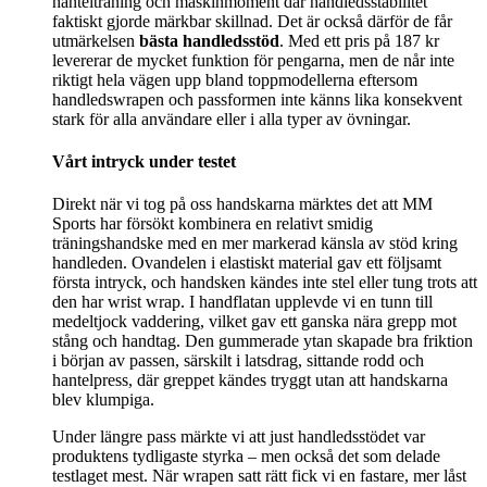
hantelträning och maskinmoment där handledsstabilitet
faktiskt gjorde märkbar skillnad. Det är också därför de får
utmärkelsen
bästa handledsstöd
. Med ett pris på 187 kr
levererar de mycket funktion för pengarna, men de når inte
riktigt hela vägen upp bland toppmodellerna eftersom
handledswrapen och passformen inte känns lika konsekvent
stark för alla användare eller i alla typer av övningar.
Vårt intryck under testet
Direkt när vi tog på oss handskarna märktes det att MM
Sports har försökt kombinera en relativt smidig
träningshandske med en mer markerad känsla av stöd kring
handleden. Ovandelen i elastiskt material gav ett följsamt
första intryck, och handsken kändes inte stel eller tung trots att
den har wrist wrap. I handflatan upplevde vi en tunn till
medeltjock vaddering, vilket gav ett ganska nära grepp mot
stång och handtag. Den gummerade ytan skapade bra friktion
i början av passen, särskilt i latsdrag, sittande rodd och
hantelpress, där greppet kändes tryggt utan att handskarna
blev klumpiga.
Under längre pass märkte vi att just handledsstödet var
produktens tydligaste styrka – men också det som delade
testlaget mest. När wrapen satt rätt fick vi en fastare, mer låst