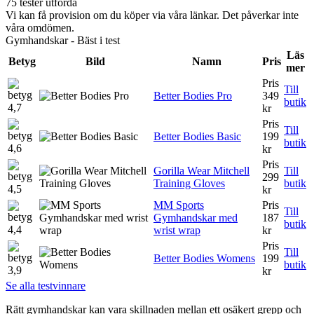
75 tester utförda
Vi kan få provision om du köper via våra länkar. Det påverkar inte
våra omdömen.
Gymhandskar - Bäst i test
Läs
Betyg
Bild
Namn
Pris
mer
Pris
Till
Better Bodies Pro
349
butik
4,7
kr
Pris
Till
Better Bodies Basic
199
butik
4,6
kr
Pris
Gorilla Wear Mitchell
Till
299
Training Gloves
butik
4,5
kr
MM Sports
Pris
Till
Gymhandskar med
187
butik
4,4
wrist wrap
kr
Pris
Till
Better Bodies Womens
199
butik
3,9
kr
Se alla testvinnare
Rätt gymhandskar kan vara skillnaden mellan ett osäkert grepp och