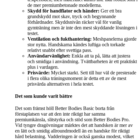
de mer premiumbetonade modellerna.
Skydd för handflator och händer:
Ger ett bra
grundskydd mot skav, tryck och begynnande
förhårdnader. Skyddsnivån räcker väl för vanlig
gymträning men är inte den mest skyddande lösningen i
testet.
Ventilation och fukthantering:
Meshpanelerna gjorde
stor nytta. Handskarna kändes luftiga och torkade
relativt snabbt efter svettiga pass.
Användarvänlighet:
Enkla att ta på, lätta att justera
och smidiga i användning. Tvättbarheten är ett praktiskt
plus i vardagen.
Prisvärde:
Mycket starkt. Sett till hur väl de presterade
i flera olika träningsmoment är detta ett av de mest
prisvärda alternativen i hela testet.
Det som kunde varit bättre
Det som främst höll Better Bodies Basic borta från
förstaplatsen var att den inte riktigt har samma
premiumkänsla, slitstyrka och stöd som Better Bodies Pro.
Vid tyngre dragövningar märktes det att handsken är mer av
en lätt och smidig allroundmodell än en handske för riktigt
hård belastning. Vadderingen är också ganska modest, vilket