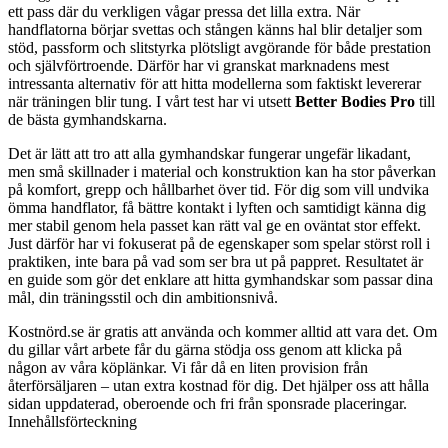
ett pass där du verkligen vågar pressa det lilla extra. När
handflatorna börjar svettas och stången känns hal blir detaljer som
stöd, passform och slitstyrka plötsligt avgörande för både prestation
och självförtroende. Därför har vi granskat marknadens mest
intressanta alternativ för att hitta modellerna som faktiskt levererar
när träningen blir tung. I vårt test har vi utsett
Better Bodies Pro
till
de bästa gymhandskarna.
Det är lätt att tro att alla gymhandskar fungerar ungefär likadant,
men små skillnader i material och konstruktion kan ha stor påverkan
på komfort, grepp och hållbarhet över tid. För dig som vill undvika
ömma handflator, få bättre kontakt i lyften och samtidigt känna dig
mer stabil genom hela passet kan rätt val ge en oväntat stor effekt.
Just därför har vi fokuserat på de egenskaper som spelar störst roll i
praktiken, inte bara på vad som ser bra ut på pappret. Resultatet är
en guide som gör det enklare att hitta gymhandskar som passar dina
mål, din träningsstil och din ambitionsnivå.
Kostnörd.se är gratis att använda och kommer alltid att vara det. Om
du gillar vårt arbete får du gärna stödja oss genom att klicka på
någon av våra köplänkar. Vi får då en liten provision från
återförsäljaren – utan extra kostnad för dig. Det hjälper oss att hålla
sidan uppdaterad, oberoende och fri från sponsrade placeringar.
Innehållsförteckning