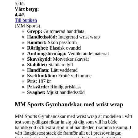
5,0/5
Vårt betyg:
4,4/5
Till butiken
(MM Sports)
Grepp:
Gummerad handflata
Handledsstöd:
Integrerad wrist wrap
Komfort:
Skön passform
Rörlighet:
Elastisk ovandel
Andningsförmåga:
Ventilerande material
Skavskydd:
Motverkar skavsår
Stabilitet:
Stabilare lyft
Handflata:
Lätt vadderad
Svettfunktion:
Frotté vid tumme
Pris:
187 kr
Prisvärde:
Rimlig prisklass
Svaghet:
Mjukt handledsstöd
MM Sports Gymhandskar med wrist wrap
MM Sports Gymhandskar med wrist wrap är modellen i vårt
test som tydligast riktar in sig på dig som vill ha både
handskydd och extra stöd runt handleden i samma lösning. I
vårt långtidstest stack de framför allt ut i pressövningar,