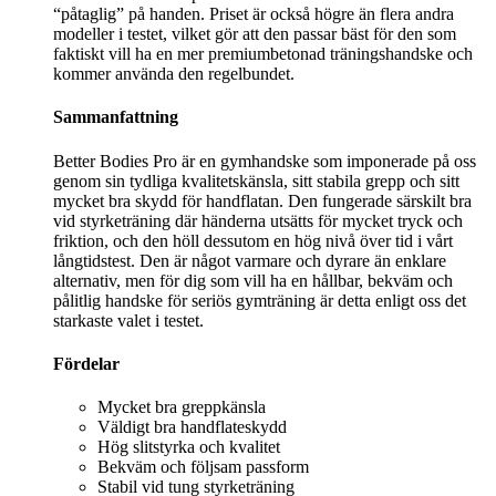
“påtaglig” på handen. Priset är också högre än flera andra
modeller i testet, vilket gör att den passar bäst för den som
faktiskt vill ha en mer premiumbetonad träningshandske och
kommer använda den regelbundet.
Sammanfattning
Better Bodies Pro är en gymhandske som imponerade på oss
genom sin tydliga kvalitetskänsla, sitt stabila grepp och sitt
mycket bra skydd för handflatan. Den fungerade särskilt bra
vid styrketräning där händerna utsätts för mycket tryck och
friktion, och den höll dessutom en hög nivå över tid i vårt
långtidstest. Den är något varmare och dyrare än enklare
alternativ, men för dig som vill ha en hållbar, bekväm och
pålitlig handske för seriös gymträning är detta enligt oss det
starkaste valet i testet.
Fördelar
Mycket bra greppkänsla
Väldigt bra handflateskydd
Hög slitstyrka och kvalitet
Bekväm och följsam passform
Stabil vid tung styrketräning