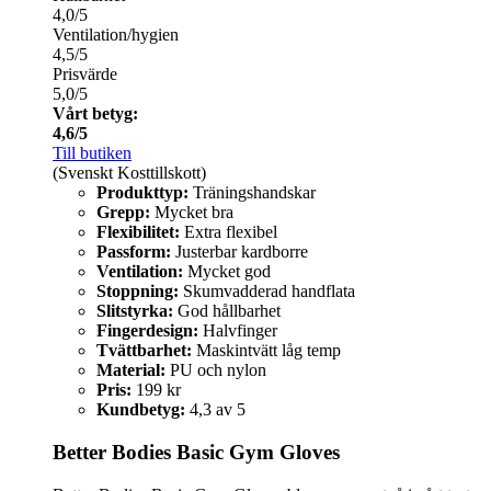
4,0/5
Ventilation/hygien
4,5/5
Prisvärde
5,0/5
Vårt betyg:
4,6/5
Till butiken
(Svenskt Kosttillskott)
Produkttyp:
Träningshandskar
Grepp:
Mycket bra
Flexibilitet:
Extra flexibel
Passform:
Justerbar kardborre
Ventilation:
Mycket god
Stoppning:
Skumvadderad handflata
Slitstyrka:
God hållbarhet
Fingerdesign:
Halvfinger
Tvättbarhet:
Maskintvätt låg temp
Material:
PU och nylon
Pris:
199 kr
Kundbetyg:
4,3 av 5
Better Bodies Basic Gym Gloves