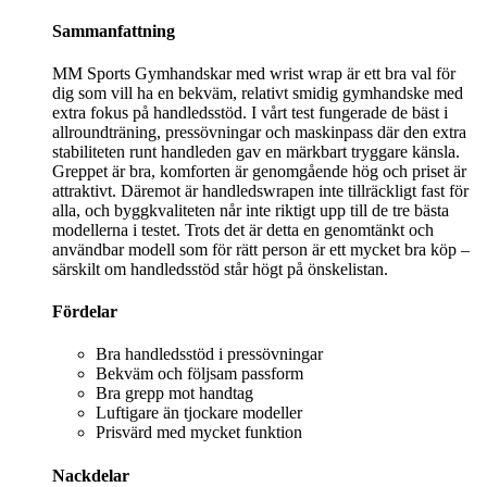
Sammanfattning
MM Sports Gymhandskar med wrist wrap är ett bra val för
dig som vill ha en bekväm, relativt smidig gymhandske med
extra fokus på handledsstöd. I vårt test fungerade de bäst i
allroundträning, pressövningar och maskinpass där den extra
stabiliteten runt handleden gav en märkbart tryggare känsla.
Greppet är bra, komforten är genomgående hög och priset är
attraktivt. Däremot är handledswrapen inte tillräckligt fast för
alla, och byggkvaliteten når inte riktigt upp till de tre bästa
modellerna i testet. Trots det är detta en genomtänkt och
användbar modell som för rätt person är ett mycket bra köp –
särskilt om handledsstöd står högt på önskelistan.
Fördelar
Bra handledsstöd i pressövningar
Bekväm och följsam passform
Bra grepp mot handtag
Luftigare än tjockare modeller
Prisvärd med mycket funktion
Nackdelar