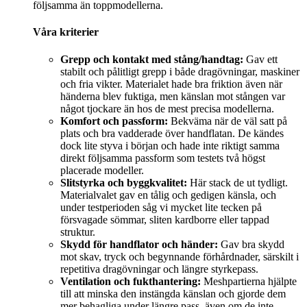
följsamma än toppmodellerna.
Våra kriterier
Grepp och kontakt med stång/handtag:
Gav ett
stabilt och pålitligt grepp i både dragövningar, maskiner
och fria vikter. Materialet hade bra friktion även när
händerna blev fuktiga, men känslan mot stången var
något tjockare än hos de mest precisa modellerna.
Komfort och passform:
Bekväma när de väl satt på
plats och bra vadderade över handflatan. De kändes
dock lite styva i början och hade inte riktigt samma
direkt följsamma passform som testets två högst
placerade modeller.
Slitstyrka och byggkvalitet:
Här stack de ut tydligt.
Materialvalet gav en tålig och gedigen känsla, och
under testperioden såg vi mycket lite tecken på
försvagade sömmar, sliten kardborre eller tappad
struktur.
Skydd för handflator och händer:
Gav bra skydd
mot skav, tryck och begynnande förhårdnader, särskilt i
repetitiva dragövningar och längre styrkepass.
Ventilation och fukthantering:
Meshpartierna hjälpte
till att minska den instängda känslan och gjorde dem
mer behagliga under längre pass, även om de inte