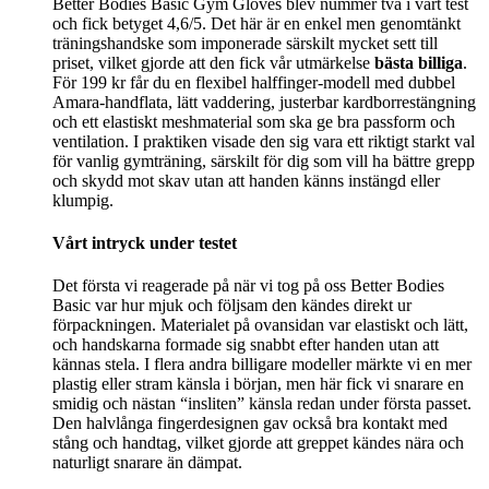
Better Bodies Basic Gym Gloves blev nummer två i vårt test
och fick betyget 4,6/5. Det här är en enkel men genomtänkt
träningshandske som imponerade särskilt mycket sett till
priset, vilket gjorde att den fick vår utmärkelse
bästa billiga
.
För 199 kr får du en flexibel halffinger-modell med dubbel
Amara-handflata, lätt vaddering, justerbar kardborrestängning
och ett elastiskt meshmaterial som ska ge bra passform och
ventilation. I praktiken visade den sig vara ett riktigt starkt val
för vanlig gymträning, särskilt för dig som vill ha bättre grepp
och skydd mot skav utan att handen känns instängd eller
klumpig.
Vårt intryck under testet
Det första vi reagerade på när vi tog på oss Better Bodies
Basic var hur mjuk och följsam den kändes direkt ur
förpackningen. Materialet på ovansidan var elastiskt och lätt,
och handskarna formade sig snabbt efter handen utan att
kännas stela. I flera andra billigare modeller märkte vi en mer
plastig eller stram känsla i början, men här fick vi snarare en
smidig och nästan “insliten” känsla redan under första passet.
Den halvlånga fingerdesignen gav också bra kontakt med
stång och handtag, vilket gjorde att greppet kändes nära och
naturligt snarare än dämpat.