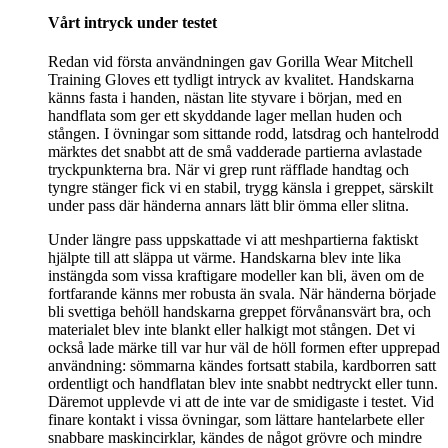
Vårt intryck under testet
Redan vid första användningen gav Gorilla Wear Mitchell
Training Gloves ett tydligt intryck av kvalitet. Handskarna
känns fasta i handen, nästan lite styvare i början, med en
handflata som ger ett skyddande lager mellan huden och
stången. I övningar som sittande rodd, latsdrag och hantelrodd
märktes det snabbt att de små vadderade partierna avlastade
tryckpunkterna bra. När vi grep runt räfflade handtag och
tyngre stänger fick vi en stabil, trygg känsla i greppet, särskilt
under pass där händerna annars lätt blir ömma eller slitna.
Under längre pass uppskattade vi att meshpartierna faktiskt
hjälpte till att släppa ut värme. Handskarna blev inte lika
instängda som vissa kraftigare modeller kan bli, även om de
fortfarande känns mer robusta än svala. När händerna började
bli svettiga behöll handskarna greppet förvånansvärt bra, och
materialet blev inte blankt eller halkigt mot stången. Det vi
också lade märke till var hur väl de höll formen efter upprepad
användning: sömmarna kändes fortsatt stabila, kardborren satt
ordentligt och handflatan blev inte snabbt nedtryckt eller tunn.
Däremot upplevde vi att de inte var de smidigaste i testet. Vid
finare kontakt i vissa övningar, som lättare hantelarbete eller
snabbare maskincirklar, kändes de något grövre och mindre