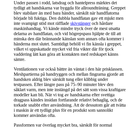
Under passen i rodd, latsdrag och hantelpress märktes det
tydligt att handskarna var byggda för allroundträning. Greppet
blev stabilare än med bara händer, särskilt när handflatorna
började bli fuktiga. Den dubbla handflatan gav ett mjukt men
inte svampigt stöd mot räfflade
skivstänger
och hårdare
maskinhandtag. Vi kände mindre tryck över de mest utsatta
delarna av handflatan, och vid högrepspass hjälpte de till att
minska den där brännande känslan som annars ofta kommer i
händerna mot slutet. Samtidigt behöll vi fin känsla i greppet,
vilket vi uppskattade mycket vid fria vikter där för tjock
vaddering lätt kan göra att kontakten med redskapet känns
sämre.
Ventilationen var också bättre än väntat i den här prisklassen.
Meshpartierna på handryggen och mellan fingrarna gjorde att
handsken aldrig blev särskilt tung eller klibbig under
testpassen. Efter längre pass på 75–90 minuter blev den
såklart varm, men inte instängd på det sätt som vissa kraftigare
modeller kan bli. När vi tog av handskarna efter svettiga
dragpass kändes insidan fortfarande relativt behaglig, och de
torkade snabbt efter användning. Att de dessutom går att tvätta
i maskin är ett tydligt plus för en produkt som sannolikt
kommer användas ofta.
Passformen var överlag mycket bra, särskilt för normal