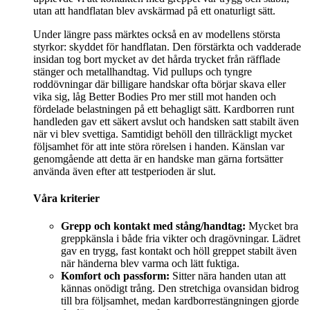
utan att handflatan blev avskärmad på ett onaturligt sätt.
Under längre pass märktes också en av modellens största
styrkor: skyddet för handflatan. Den förstärkta och vadderade
insidan tog bort mycket av det hårda trycket från räfflade
stänger och metallhandtag. Vid pullups och tyngre
roddövningar där billigare handskar ofta börjar skava eller
vika sig, låg Better Bodies Pro mer still mot handen och
fördelade belastningen på ett behagligt sätt. Kardborren runt
handleden gav ett säkert avslut och handsken satt stabilt även
när vi blev svettiga. Samtidigt behöll den tillräckligt mycket
följsamhet för att inte störa rörelsen i handen. Känslan var
genomgående att detta är en handske man gärna fortsätter
använda även efter att testperioden är slut.
Våra kriterier
Grepp och kontakt med stång/handtag:
Mycket bra
greppkänsla i både fria vikter och dragövningar. Lädret
gav en trygg, fast kontakt och höll greppet stabilt även
när händerna blev varma och lätt fuktiga.
Komfort och passform:
Sitter nära handen utan att
kännas onödigt trång. Den stretchiga ovansidan bidrog
till bra följsamhet, medan kardborrestängningen gjorde