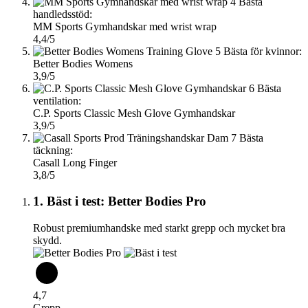
4
Bästa
handledsstöd:
MM Sports Gymhandskar med wrist wrap
4,4/5
5
Bästa för kvinnor:
Better Bodies Womens
3,9/5
6
Bästa
ventilation:
C.P. Sports Classic Mesh Glove Gymhandskar
3,9/5
7
Bästa
täckning:
Casall Long Finger
3,8/5
1. Bäst i test: Better Bodies Pro
Robust premiumhandske med starkt grepp och mycket bra
skydd.
4,7
Grepp