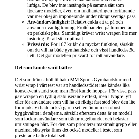
luftiga. De blev inte instängda på samma sätt som
tjockare modeller, även om fukthanteringen fortfarande
var mer okej än imponerande under riktigt svettiga pass.
Användarvänlighet:
Relativt enkla att ta på och
använda i vanlig träning. Frottépanelen på tummen är
ett praktiskt plus. Samtidigt kräver wrist wrapen lite mer
justering för att sitta optimalt.
Prisvärde:
För 187 kr får du mycket funktion, särskilt
om du vill ha både gymhandske och visst handledsstöd
i ett. Det gör modellen prisvärd för rätt användare.
Det som kunde varit bättre
Det som främst höll tillbaka MM Sports Gymhandskar med
wrist wrap i vårt test var att handledsstödet inte kändes lika
konsekvent starkt som man först kunde hoppas. För vissa pass
gav wrapen en tydlig stabiliserande effekt, men i tyngre lyft
eller för användare som vill ha ett riktigt fast stöd blev den lite
för mjuk. Vi hade också gärna sett en ännu mer robust
byggkvalitet i detaljerna, särskilt eftersom detta är en modell
som lockar användare som tränar regelbundet och belastar
utrustningen hårt. För den som prioriterar maximalt grepp eller
maximal slitstyrka finns det också modeller i testet som
presterade bättre totalt sett.