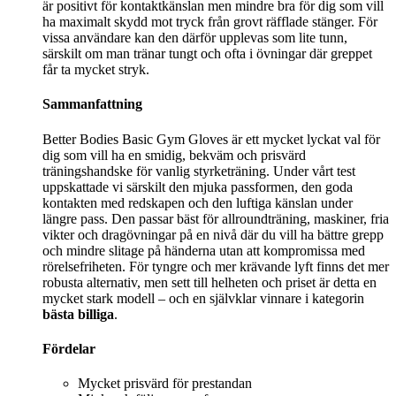
är positivt för kontaktkänslan men mindre bra för dig som vill
ha maximalt skydd mot tryck från grovt räfflade stänger. För
vissa användare kan den därför upplevas som lite tunn,
särskilt om man tränar tungt och ofta i övningar där greppet
får ta mycket stryk.
Sammanfattning
Better Bodies Basic Gym Gloves är ett mycket lyckat val för
dig som vill ha en smidig, bekväm och prisvärd
träningshandske för vanlig styrketräning. Under vårt test
uppskattade vi särskilt den mjuka passformen, den goda
kontakten med redskapen och den luftiga känslan under
längre pass. Den passar bäst för allroundträning, maskiner, fria
vikter och dragövningar på en nivå där du vill ha bättre grepp
och mindre slitage på händerna utan att kompromissa med
rörelsefriheten. För tyngre och mer krävande lyft finns det mer
robusta alternativ, men sett till helheten och priset är detta en
mycket stark modell – och en självklar vinnare i kategorin
bästa billiga
.
Fördelar
Mycket prisvärd för prestandan