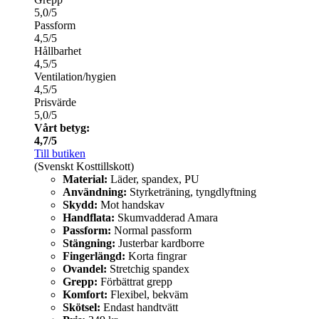
5,0/5
Passform
4,5/5
Hållbarhet
4,5/5
Ventilation/hygien
4,5/5
Prisvärde
5,0/5
Vårt betyg:
4,7/5
Till butiken
(Svenskt Kosttillskott)
Material:
Läder, spandex, PU
Användning:
Styrketräning, tyngdlyftning
Skydd:
Mot handskav
Handflata:
Skumvadderad Amara
Passform:
Normal passform
Stängning:
Justerbar kardborre
Fingerlängd:
Korta fingrar
Ovandel:
Stretchig spandex
Grepp:
Förbättrat grepp
Komfort:
Flexibel, bekväm
Skötsel:
Endast handtvätt