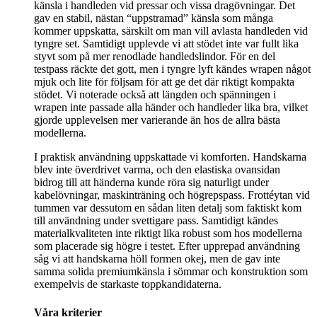
känsla i handleden vid pressar och vissa dragövningar. Det
gav en stabil, nästan “uppstramad” känsla som många
kommer uppskatta, särskilt om man vill avlasta handleden vid
tyngre set. Samtidigt upplevde vi att stödet inte var fullt lika
styvt som på mer renodlade handledslindor. För en del
testpass räckte det gott, men i tyngre lyft kändes wrapen något
mjuk och lite för följsam för att ge det där riktigt kompakta
stödet. Vi noterade också att längden och spänningen i
wrapen inte passade alla händer och handleder lika bra, vilket
gjorde upplevelsen mer varierande än hos de allra bästa
modellerna.
I praktisk användning uppskattade vi komforten. Handskarna
blev inte överdrivet varma, och den elastiska ovansidan
bidrog till att händerna kunde röra sig naturligt under
kabelövningar, maskinträning och högrepspass. Frottéytan vid
tummen var dessutom en sådan liten detalj som faktiskt kom
till användning under svettigare pass. Samtidigt kändes
materialkvaliteten inte riktigt lika robust som hos modellerna
som placerade sig högre i testet. Efter upprepad användning
såg vi att handskarna höll formen okej, men de gav inte
samma solida premiumkänsla i sömmar och konstruktion som
exempelvis de starkaste toppkandidaterna.
Våra kriterier