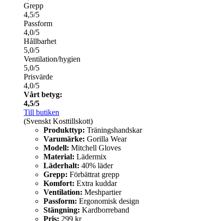
Grepp
4,5/5
Passform
4,0/5
Hållbarhet
5,0/5
Ventilation/hygien
5,0/5
Prisvärde
4,0/5
Vårt betyg:
4,5/5
Till butiken
(Svenskt Kosttillskott)
Produkttyp:
Träningshandskar
Varumärke:
Gorilla Wear
Modell:
Mitchell Gloves
Material:
Lädermix
Läderhalt:
40% läder
Grepp:
Förbättrat grepp
Komfort:
Extra kuddar
Ventilation:
Meshpartier
Passform:
Ergonomisk design
Stängning:
Kardborreband
Pris:
299 kr