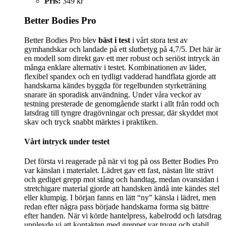
Pris:
349 kr
Better Bodies Pro
Better Bodies Pro blev
bäst i test
i vårt stora test av
gymhandskar och landade på ett slutbetyg på 4,7/5. Det här är
en modell som direkt gav ett mer robust och seriöst intryck än
många enklare alternativ i testet. Kombinationen av läder,
flexibel spandex och en tydligt vadderad handflata gjorde att
handskarna kändes byggda för regelbunden styrketräning
snarare än sporadisk användning. Under våra veckor av
testning presterade de genomgående starkt i allt från rodd och
latsdrag till tyngre dragövningar och pressar, där skyddet mot
skav och tryck snabbt märktes i praktiken.
Vårt intryck under testet
Det första vi reagerade på när vi tog på oss Better Bodies Pro
var känslan i materialet. Lädret gav ett fast, nästan lite strävt
och gediget grepp mot stång och handtag, medan ovansidan i
stretchigare material gjorde att handsken ändå inte kändes stel
eller klumpig. I början fanns en lätt “ny” känsla i lädret, men
redan efter några pass började handskarna forma sig bättre
efter handen. När vi körde hantelpress, kabelrodd och latsdrag
upplevde vi att kontakten med greppet var trygg och stabil,