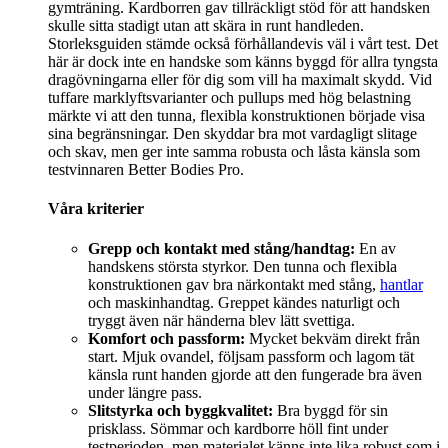
gymträning. Kardborren gav tillräckligt stöd för att handsken
skulle sitta stadigt utan att skära in runt handleden.
Storleksguiden stämde också förhållandevis väl i vårt test. Det
här är dock inte en handske som känns byggd för allra tyngsta
dragövningarna eller för dig som vill ha maximalt skydd. Vid
tuffare marklyftsvarianter och pullups med hög belastning
märkte vi att den tunna, flexibla konstruktionen började visa
sina begränsningar. Den skyddar bra mot vardagligt slitage
och skav, men ger inte samma robusta och låsta känsla som
testvinnaren Better Bodies Pro.
Våra kriterier
Grepp och kontakt med stång/handtag:
En av
handskens största styrkor. Den tunna och flexibla
konstruktionen gav bra närkontakt med stång,
hantlar
och maskinhandtag. Greppet kändes naturligt och
tryggt även när händerna blev lätt svettiga.
Komfort och passform:
Mycket bekväm direkt från
start. Mjuk ovandel, följsam passform och lagom tät
känsla runt handen gjorde att den fungerade bra även
under längre pass.
Slitstyrka och byggkvalitet:
Bra byggd för sin
prisklass. Sömmar och kardborre höll fint under
testperioden, men materialet känns inte lika robust som i