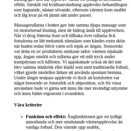
effekt. Särskilt vid kvällsanvändning upplevdes behandlingen
som lugnande, nästan sövande, eftersom värmen kom snabbt
och låg kvar på ett jämnt sätt under passet.
Massagerullarna i botten gav inte samma djupa massage som
en motoriserad lösning, men de bidrog ändå till upplevelsen.
När vi drog fötterna fram och tillbaka över rullarna fick
fotsulorna en lätt mekanisk stimulans som kändes extra skön
när huden redan blivit varm och mjuk av ångan. Sensoriskt
var detta en av produktens starkaste sidor: värmen mjukade
upp, ångan omslöt och rullarna gav ett milt tryck under
trampdynan och hålfoten. Vi uppskattade också att det inte
blev samma stänkrisk eller kladd som med traditionella fotbad,
vilket gjorde modellen lättare att använda spontant hemma.
Under längre testpass upplevde vi dock att komforten var
något beroende av fotstorlek och sittposition, och för vissa
användare hade vi gärna sett ännu lite mer invändigt utrymme
och ännu bättre ergonomi i ovandelen.
Våra kriterier
Funktion och effekt:
Ångfunktionen gav en tydligt
annorlunda och mer omslutande värmeupplevelse än
vanliga fotbad. Den värmde upp snabbt,