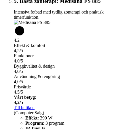
5. Bästa zonterapi: Medisana FS 885
Intensivt fotbad med tydlig zonterapi och praktisk
timerfunktion.
4,2
Effekt & komfort
4,5/5
Funktioner
4,0/5
Byggkvalitet & design
4,0/5
Användning & rengöring
4,0/5
Prisvärde
4,5/5
Vårt betyg:
4,2/5
Till butiken
(Computer Salg)
Effekt:
390 W
Program:
3 program
IR-ljus:
Ja