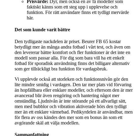
Prisvärde:
Dyr, men också en av få modeller som
faktiskt känns som ett steg upp i upplevelse och
funktion. För rätt användare finns ett tydligt mervärde
här.
Det som kunde varit bättre
Den tydligaste nackdelen är priset. Beurer FB 65 kostar
betydligt mer än många andra fotbad i vårt test, och även om
den levererar bättre komfort och fler funktioner är det inte en
modell som passar alla. För dig som bara vill ha ett enkelt
fotbad för sporadisk användning finns det billigare alternativ
som ger tillräckligt bra funktion för vardagsbruk.
Vi upplevde också att storleken och funktionsnivån gör den
lite mindre smidig i vardagen. Den tar mer plats vid förvaring
än hopfällbara eller enklare modeller, och eftersom den är mer
avancerad blir även rengöring och hantering något mer
omständlig. Ljudnivån är inte störande på ett allvarligt sätt,
men med bubblor och vibration aktiverade hörs den tydligt
mer än ett enklare värmebad. Pedikyrdelen är användbar, men
för flera av oss kändes den mer som en bonus än som ett
avgörande skäl att välja modellen.
Sammanfattning