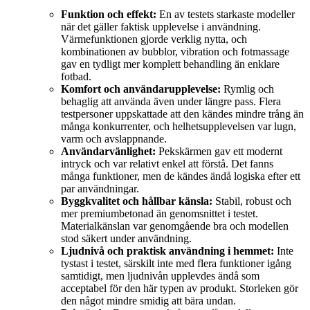
Funktion och effekt:
En av testets starkaste modeller
när det gäller faktisk upplevelse i användning.
Värmefunktionen gjorde verklig nytta, och
kombinationen av bubblor, vibration och fotmassage
gav en tydligt mer komplett behandling än enklare
fotbad.
Komfort och användarupplevelse:
Rymlig och
behaglig att använda även under längre pass. Flera
testpersoner uppskattade att den kändes mindre trång än
många konkurrenter, och helhetsupplevelsen var lugn,
varm och avslappnande.
Användarvänlighet:
Pekskärmen gav ett modernt
intryck och var relativt enkel att förstå. Det fanns
många funktioner, men de kändes ändå logiska efter ett
par användningar.
Byggkvalitet och hållbar känsla:
Stabil, robust och
mer premiumbetonad än genomsnittet i testet.
Materialkänslan var genomgående bra och modellen
stod säkert under användning.
Ljudnivå och praktisk användning i hemmet:
Inte
tystast i testet, särskilt inte med flera funktioner igång
samtidigt, men ljudnivån upplevdes ändå som
acceptabel för den här typen av produkt. Storleken gör
den något mindre smidig att bära undan.