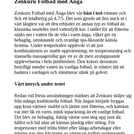
Zenkuru Fotbad med Ånga
Zenkuru Fotbad med Ånga blev vår
bäst i test
-vinnare och
fick ett totalbetyg på 4,7/5. Det som gjorde att den stack ut i
vårt långtest var att den erbjuder en annan typ av fotbad än
klassiska modeller med vattenfyllt kar. I stället för att fötterna
sänks ner i vatten får de vila i varm ånga, vilket ger en
behaglig, omslutande och ovanligt spa-liknande känsla
hemma. Under testperioden upplevde vi att just
kombinationen av snabb uppvärmning, tre temperatursteg och
manuella massagerullar gav en av de mest avslappnande
upplevelserna i hela jämförelsen. Den kräver dessutom
betydligt mindre vatten än vanliga fotbad, är relativt lätt att
hantera i vardagen och minimerar stänk på golvet.
Vårt intryck under testet
Redan vid första användningen märktes att Zenkuru skiljer sig
från många traditionella fotbad. När ångan började byggas
upp kom värmen snabbt och jämnt runt fötterna, och känslan
var mer lik en varm, mjuk inpackning än ett vanligt fotbad.
Det blev en behaglig, fuktig värme som steg upp runt tår,
hålfot och häl utan att kännas plaskig eller stökig. För
testpersoner med trötta fötter efter långa arbetsdagar eller
träning gav den här typen av värme en tydligt avstressande