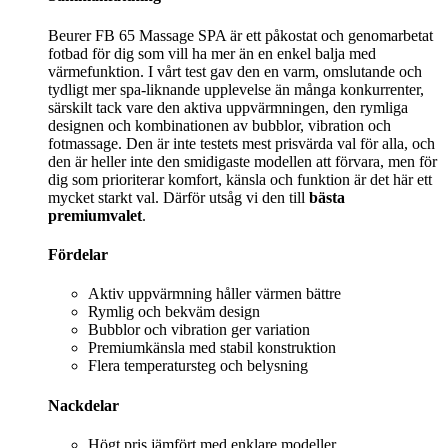
Beurer FB 65 Massage SPA är ett påkostat och genomarbetat
fotbad för dig som vill ha mer än en enkel balja med
värmefunktion. I vårt test gav den en varm, omslutande och
tydligt mer spa-liknande upplevelse än många konkurrenter,
särskilt tack vare den aktiva uppvärmningen, den rymliga
designen och kombinationen av bubblor, vibration och
fotmassage. Den är inte testets mest prisvärda val för alla, och
den är heller inte den smidigaste modellen att förvara, men för
dig som prioriterar komfort, känsla och funktion är det här ett
mycket starkt val. Därför utsåg vi den till
bästa
premiumvalet
.
Fördelar
Aktiv uppvärmning håller värmen bättre
Rymlig och bekväm design
Bubblor och vibration ger variation
Premiumkänsla med stabil konstruktion
Flera temperatursteg och belysning
Nackdelar
Högt pris jämfört med enklare modeller