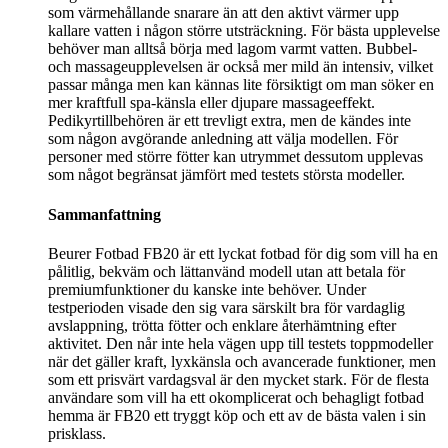
som värmehållande snarare än att den aktivt värmer upp
kallare vatten i någon större utsträckning. För bästa upplevelse
behöver man alltså börja med lagom varmt vatten. Bubbel-
och massageupplevelsen är också mer mild än intensiv, vilket
passar många men kan kännas lite försiktigt om man söker en
mer kraftfull spa-känsla eller djupare massageeffekt.
Pedikyrtillbehören är ett trevligt extra, men de kändes inte
som någon avgörande anledning att välja modellen. För
personer med större fötter kan utrymmet dessutom upplevas
som något begränsat jämfört med testets största modeller.
Sammanfattning
Beurer Fotbad FB20 är ett lyckat fotbad för dig som vill ha en
pålitlig, bekväm och lättanvänd modell utan att betala för
premiumfunktioner du kanske inte behöver. Under
testperioden visade den sig vara särskilt bra för vardaglig
avslappning, trötta fötter och enklare återhämtning efter
aktivitet. Den når inte hela vägen upp till testets toppmodeller
när det gäller kraft, lyxkänsla och avancerade funktioner, men
som ett prisvärt vardagsval är den mycket stark. För de flesta
användare som vill ha ett okomplicerat och behagligt fotbad
hemma är FB20 ett tryggt köp och ett av de bästa valen i sin
prisklass.