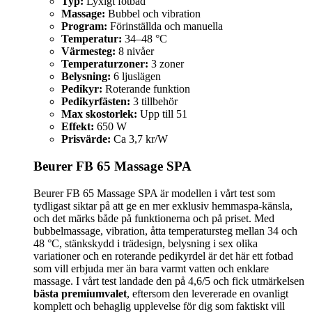
Typ:
Lyxigt fotbad
Massage:
Bubbel och vibration
Program:
Förinställda och manuella
Temperatur:
34–48 °C
Värmesteg:
8 nivåer
Temperaturzoner:
3 zoner
Belysning:
6 ljuslägen
Pedikyr:
Roterande funktion
Pedikyrfästen:
3 tillbehör
Max skostorlek:
Upp till 51
Effekt:
650 W
Prisvärde:
Ca 3,7 kr/W
Beurer FB 65 Massage SPA
Beurer FB 65 Massage SPA är modellen i vårt test som
tydligast siktar på att ge en mer exklusiv hemmaspa-känsla,
och det märks både på funktionerna och på priset. Med
bubbelmassage, vibration, åtta temperatursteg mellan 34 och
48 °C, stänkskydd i trädesign, belysning i sex olika
variationer och en roterande pedikyrdel är det här ett fotbad
som vill erbjuda mer än bara varmt vatten och enklare
massage. I vårt test landade den på 4,6/5 och fick utmärkelsen
bästa premiumvalet
, eftersom den levererade en ovanligt
komplett och behaglig upplevelse för dig som faktiskt vill