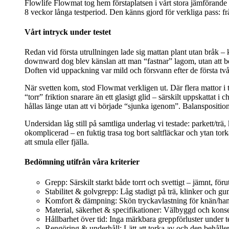
Flowlife Flowmat tog hem förstaplatsen i vårt stora jämförande 
8 veckor långa testperiod. Den känns gjord för verkliga pass: fr
Vårt intryck under testet
Redan vid första utrullningen lade sig mattan plant utan bråk – k
downward dog blev känslan att man “fastnar” lagom, utan att behö
Doften vid uppackning var mild och försvann efter de första två
När svetten kom, stod Flowmat verkligen ut. Där flera mattor i 
“torr” friktion snarare än ett glasigt glid – särskilt uppskatt
hållas länge utan att vi började “sjunka igenom”. Balanspositi
Undersidan låg still på samtliga underlag vi testade: parkett/
okomplicerad – en fuktig trasa tog bort saltfläckar och ytan tork
att smula eller fjälla.
Bedömning utifrån våra kriterier
Grepp: Särskilt starkt både torrt och svettigt – jämnt, fö
Stabilitet & golvgrepp: Låg stadigt på trä, klinker och 
Komfort & dämpning: Skön tryckavlastning för knän/handl
Material, säkerhet & specifikationer: Välbyggd och konse
Hållbarhet över tid: Inga märkbara greppförluster under t
Rengöring & underhåll: Lätt att torka av och den behåller 