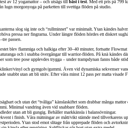
test av 12 yogamattor – och utsågs till
bäst i test
. Med ett pris på 799 k
ån lugn morgonyoga på parketten till svettiga flöden på studio.
anterna slog sig inte och “rullminnet” var minimalt. Ytan kändes halvmat
va pressa ner fingrarna. Under längre flöden hördes ett diskret sughäftan
–tre passen.
testet blev flammiga och halkiga efter 30–40 minuter, fortsatte Flowmat 
at i chaturanga och i snabba övergångar till warrior-flöden. På knä känd
oner som tree pose upplevdes trygga – under trampdynan fanns både stöd 
trä, klinker/vinyl och gymgolv/gummi. Även vid dynamiska sekvenser vand
ade snabbt utan att bli sträv. Efter våra minst 12 pass per matta visade 
rutsägbart och utan det “tvåliga” känslaskiftet som drabbar många mattor
gummi. Minimal vandring även vid snabbare flöden.
eder utan att bli gungig. Behåller markkänsla i balansövningar.
kvent i finish. Våra mätningar av mått/vikt stämde med tillverkarens up
estperioden. Ytan stod emot slitage från upprepade flöden och avtorknin
sin känsla efter rengöring. Saltfläckar går bort utan extra medel.