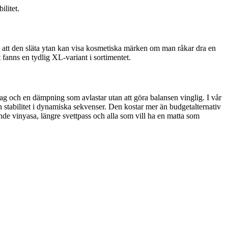
ilitet.
å att den släta ytan kan visa kosmetiska märken om man råkar dra en
t fanns en tydlig XL-variant i sortimentet.
g och en dämpning som avlastar utan att göra balansen vinglig. I vår
stabilitet i dynamiska sekvenser. Den kostar mer än budgetalternativ
nde vinyasa, längre svettpass och alla som vill ha en matta som