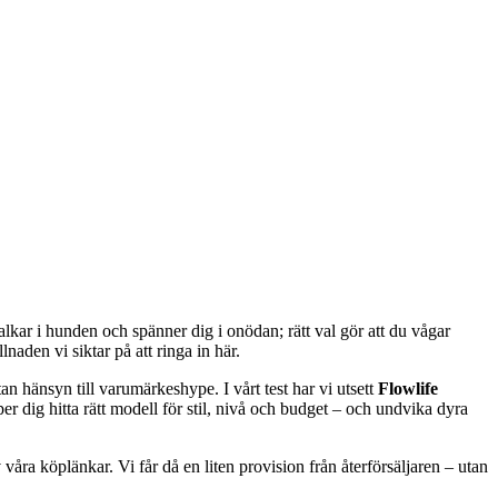
halkar i hunden och spänner dig i onödan; rätt val gör att du vågar
naden vi siktar på att ringa in här.
tan hänsyn till varumärkeshype. I vårt test har vi utsett
Flowlife
r dig hitta rätt modell för stil, nivå och budget – och undvika dyra
våra köplänkar. Vi får då en liten provision från återförsäljaren – utan