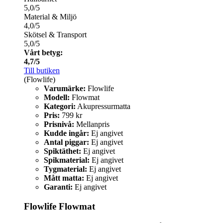
5,0/5
Material & Miljö
4,0/5
Skötsel & Transport
5,0/5
Vårt betyg:
4,7/5
Till butiken
(Flowlife)
Varumärke:
Flowlife
Modell:
Flowmat
Kategori:
Akupressurmatta
Pris:
799 kr
Prisnivå:
Mellanpris
Kudde ingår:
Ej angivet
Antal piggar:
Ej angivet
Spiktäthet:
Ej angivet
Spikmaterial:
Ej angivet
Tygmaterial:
Ej angivet
Mått matta:
Ej angivet
Garanti:
Ej angivet
Flowlife Flowmat