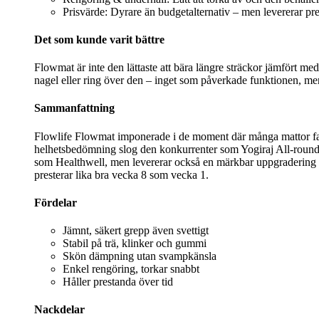
Prisvärde: Dyrare än budgetalternativ – men levererar pres
Det som kunde varit bättre
Flowmat är inte den lättaste att bära längre sträckor jämfört 
nagel eller ring över den – inget som påverkade funktionen, men v
Sammanfattning
Flowlife Flowmat imponerade i de moment där många mattor falle
helhetsbedömning slog den konkurrenter som Yogiraj All-round o
som Healthwell, men levererar också en märkbar uppgradering i k
presterar lika bra vecka 8 som vecka 1.
Fördelar
Jämnt, säkert grepp även svettigt
Stabil på trä, klinker och gummi
Skön dämpning utan svampkänsla
Enkel rengöring, torkar snabbt
Håller prestanda över tid
Nackdelar