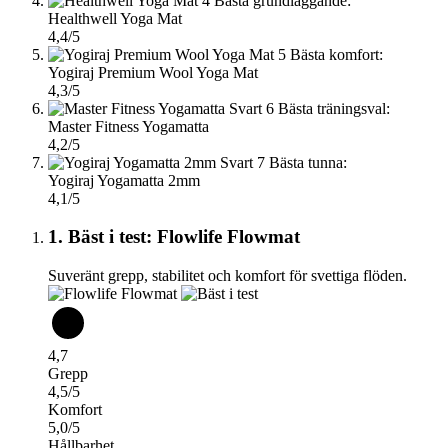
4
Bästa grundläggande:
Healthwell Yoga Mat
4,4/5
5
Bästa komfort:
Yogiraj Premium Wool Yoga Mat
4,3/5
6
Bästa träningsval:
Master Fitness Yogamatta
4,2/5
7
Bästa tunna:
Yogiraj Yogamatta 2mm
4,1/5
1. Bäst i test: Flowlife Flowmat
Suveränt grepp, stabilitet och komfort för svettiga flöden.
4,7
Grepp
4,5/5
Komfort
5,0/5
Hållbarhet