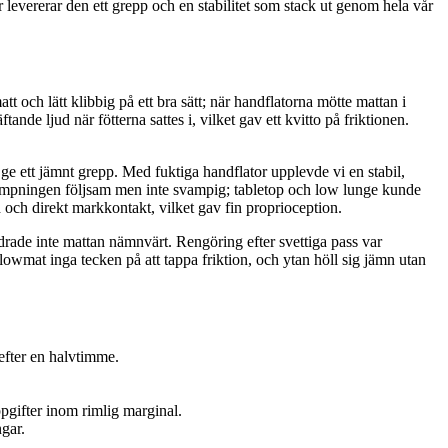
r levererar den ett grepp och en stabilitet som stack ut genom hela vår
t och lätt klibbig på ett bra sätt; när handflatorna mötte mattan i
de ljud när fötterna sattes i, vilket gav ett kvitto på friktionen.
ge ett jämnt grepp. Med fuktiga handflator upplevde vi en stabil,
es dämpningen följsam men inte svampig; tabletop och low lunge kunde
och direkt markkontakt, vilket gav fin proprioception.
rade inte mattan nämnvärt. Rengöring efter svettiga pass var
Flowmat inga tecken på att tappa friktion, och ytan höll sig jämn utan
 efter en halvtimme.
pgifter inom rimlig marginal.
gar.