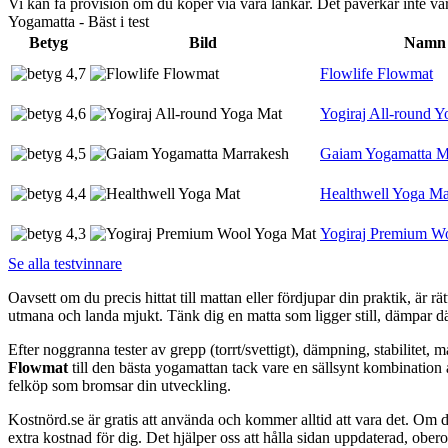
Vi kan få provision om du köper via våra länkar. Det påverkar inte 
Yogamatta - Bäst i test
Betyg
Bild
Namn
4,7
Flowlife Flowmat
4,6
Yogiraj All-round 
4,5
Gaiam Yogamatta M
4,4
Healthwell Yoga Ma
4,3
Yogiraj Premium W
Se alla testvinnare
Oavsett om du precis hittat till mattan eller fördjupar din praktik, är 
utmana och landa mjukt. Tänk dig en matta som ligger still, dämpar där 
Efter noggranna tester av grepp (torrt/svettigt), dämpning, stabilitet, m
Flowmat
till den bästa yogamattan tack vare en sällsynt kombination a
felköp som bromsar din utveckling.
Kostnörd.se är gratis att använda och kommer alltid att vara det. Om du
extra kostnad för dig. Det hjälper oss att hålla sidan uppdaterad, ober