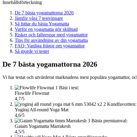
Innehållsförteckning
De 7 bästa yogamattorna 2026
Jämför våra 7 testvinnare
Så hittar du bästa Yogamatta
Varför en yogamatta gör skillnad
Risker och fallgropar med yogamattor
Tips för användning av din yogamatta
FAQ: Vanliga frågor om yogamattor
Så gjorde vi testet
De 7 bästa yogamattorna 2026
Vi har testat och utvärderat marknadens mest populära yogamattor, och
1
Bäst i test:
Flowlife Flowmat
4,7/5
2
Kundfavoriten:
Yogiraj All-round Yoga Mat
4,6/5
3
Bästa premiumval:
Gaiam Yogamatta Marrakesh
4,5/5