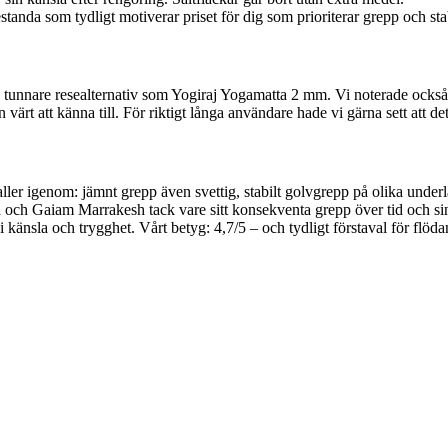
tanda som tydligt motiverar priset för dig som prioriterar grepp och stab
med tunnare resealternativ som Yogiraj Yogamatta 2 mm. Vi noterade ocks
ärt att känna till. För riktigt långa användare hade vi gärna sett att de
r igenom: jämnt grepp även svettig, stabilt golvgrepp på olika underla
ch Gaiam Marrakesh tack vare sitt konsekventa grepp över tid och sin 
änsla och trygghet. Vårt betyg: 4,7/5 – och tydligt förstaval för flöda