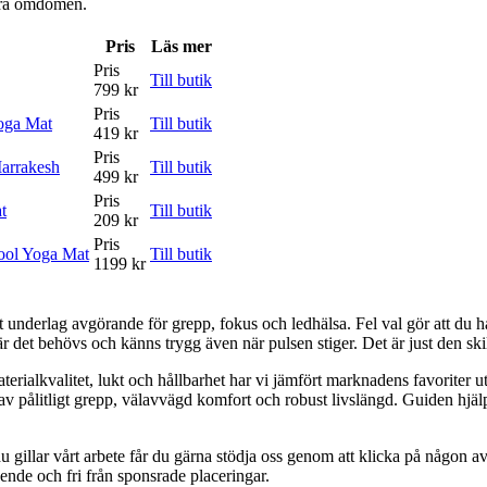
våra omdömen.
Pris
Läs mer
Pris
Till butik
799 kr
Pris
Yoga Mat
Till butik
419 kr
Pris
arrakesh
Till butik
499 kr
Pris
t
Till butik
209 kr
Pris
ool Yoga Mat
Till butik
1199 kr
rätt underlag avgörande för grepp, fokus och ledhälsa. Fel val gör att du 
det behövs och känns trygg även när pulsen stiger. Det är just den skill
aterialkvalitet, lukt och hållbarhet har vi jämfört marknadens favoriter u
v pålitligt grepp, välavvägd komfort och robust livslängd. Guiden hjälpe
 gillar vårt arbete får du gärna stödja oss genom att klicka på någon av 
oende och fri från sponsrade placeringar.