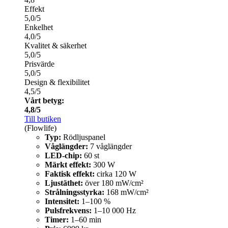
Effekt
5,0/5
Enkelhet
4,0/5
Kvalitet & säkerhet
5,0/5
Prisvärde
5,0/5
Design & flexibilitet
4,5/5
Vårt betyg:
4,8/5
Till butiken
(Flowlife)
Typ:
Rödljuspanel
Våglängder:
7 våglängder
LED-chip:
60 st
Märkt effekt:
300 W
Faktisk effekt:
cirka 120 W
Ljustäthet:
över 180 mW/cm²
Strålningsstyrka:
168 mW/cm²
Intensitet:
1–100 %
Pulsfrekvens:
1–10 000 Hz
Timer:
1–60 min