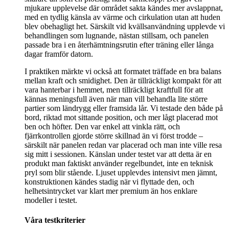
mjukare upplevelse där området sakta kändes mer avslappnat,
med en tydlig känsla av värme och cirkulation utan att huden
blev obehagligt het. Särskilt vid kvällsanvändning upplevde vi
behandlingen som lugnande, nästan stillsam, och panelen
passade bra i en återhämtningsrutin efter träning eller långa
dagar framför datorn.
I praktiken märkte vi också att formatet träffade en bra balans
mellan kraft och smidighet. Den är tillräckligt kompakt för att
vara hanterbar i hemmet, men tillräckligt kraftfull för att
kännas meningsfull även när man vill behandla lite större
partier som ländrygg eller framsida lår. Vi testade den både på
bord, riktad mot sittande position, och mer lågt placerad mot
ben och höfter. Den var enkel att vinkla rätt, och
fjärrkontrollen gjorde större skillnad än vi först trodde –
särskilt när panelen redan var placerad och man inte ville resa
sig mitt i sessionen. Känslan under testet var att detta är en
produkt man faktiskt använder regelbundet, inte en teknisk
pryl som blir stående. Ljuset upplevdes intensivt men jämnt,
konstruktionen kändes stadig när vi flyttade den, och
helhetsintrycket var klart mer premium än hos enklare
modeller i testet.
Våra testkriterier