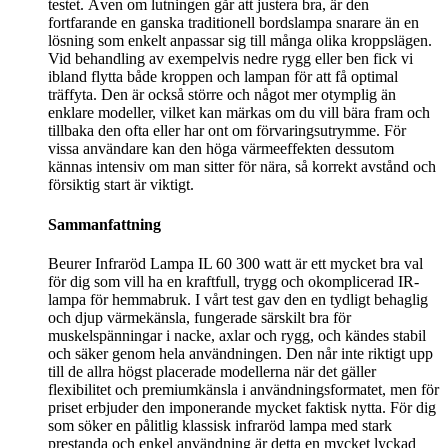
testet. Även om lutningen går att justera bra, är den
fortfarande en ganska traditionell bordslampa snarare än en
lösning som enkelt anpassar sig till många olika kroppslägen.
Vid behandling av exempelvis nedre rygg eller ben fick vi
ibland flytta både kroppen och lampan för att få optimal
träffyta. Den är också större och något mer otymplig än
enklare modeller, vilket kan märkas om du vill bära fram och
tillbaka den ofta eller har ont om förvaringsutrymme. För
vissa användare kan den höga värmeeffekten dessutom
kännas intensiv om man sitter för nära, så korrekt avstånd och
försiktig start är viktigt.
Sammanfattning
Beurer Infraröd Lampa IL 60 300 watt är ett mycket bra val
för dig som vill ha en kraftfull, trygg och okomplicerad IR-
lampa för hemmabruk. I vårt test gav den en tydligt behaglig
och djup värmekänsla, fungerade särskilt bra för
muskelspänningar i nacke, axlar och rygg, och kändes stabil
och säker genom hela användningen. Den når inte riktigt upp
till de allra högst placerade modellerna när det gäller
flexibilitet och premiumkänsla i användningsformatet, men för
priset erbjuder den imponerande mycket faktisk nytta. För dig
som söker en pålitlig klassisk infraröd lampa med stark
prestanda och enkel användning är detta en mycket lyckad