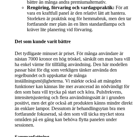
bättre än många andra premiumalternativ.
Rengöring, förvaring och vardagspraktik:
För att
vara en kraftfull panel är den relativt lätt att hantera.
Storleken är praktisk nog för hemmabruk, men den tar
fortfarande mer plats än en liten standardlampa och
kräver lite planering vid förvaring.
Det som kunde varit bättre
Det tydligaste minuset är priset. För många användare är
nästan 7000 kronor en hög tröskel, särskilt om man bara vill
ha enkel värme för tillfällig användning. Den här modellen
passar bäst för dig som verkligen tänker använda den
regelbundet och uppskattar de många
inställningsmöjligheterna. Vi märkte också att mängden
funktioner kan kännas lite mer avancerad än nödvändigt för
den som bara vill trycka på start och köra. Pulsfrekvens,
intensitetsjustering och flera användningssätt är i grunden
positivt, men det gör också att produkten känns mindre direkt
än enklare lampor. Dessutom är behandlingsytan bra men
fortfarande fokuserad, så den som vill täcka mycket stora
områden på en gång kan behöva flytta panelen under
sessionen.
Sammanfattning