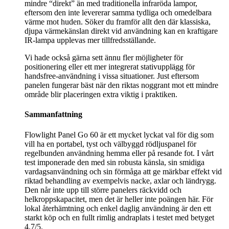
mindre “direkt” än med traditionella infraröda lampor,
eftersom den inte levererar samma tydliga och omedelbara
värme mot huden. Söker du framför allt den där klassiska,
djupa värmekänslan direkt vid användning kan en kraftigare
IR-lampa upplevas mer tillfredsställande.
Vi hade också gärna sett ännu fler möjligheter för
positionering eller ett mer integrerat stativupplägg för
handsfree-användning i vissa situationer. Just eftersom
panelen fungerar bäst när den riktas noggrant mot ett mindre
område blir placeringen extra viktig i praktiken.
Sammanfattning
Flowlight Panel Go 60 är ett mycket lyckat val för dig som
vill ha en portabel, tyst och välbyggd rödljuspanel för
regelbunden användning hemma eller på resande fot. I vårt
test imponerade den med sin robusta känsla, sin smidiga
vardagsanvändning och sin förmåga att ge märkbar effekt vid
riktad behandling av exempelvis nacke, axlar och ländrygg.
Den når inte upp till större panelers räckvidd och
helkroppskapacitet, men det är heller inte poängen här. För
lokal återhämtning och enkel daglig användning är den ett
starkt köp och en fullt rimlig andraplats i testet med betyget
4,7/5.