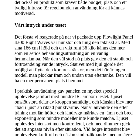
det också en produkt som kräver både budget, plats och ett
tydligt intresse för regelbunden användning för att kännas
motiverad.
Vårt intryck under testet
Det första vi reagerade på när vi packade upp Flowlight Panel
4300 Eight Waves var hur stor och tung den faktiskt är. Med
sina 166 cm i höjd och en vikt runt 36 kilo känns den mer
som en seriös behandlingsutrustning än en vanlig
hemmalampa. När den väl stod på plats gav den ett stabilt och
förtroendeingivande intryck. Stativet med hjul gjorde det
möjligt att flytta den kortare sträckor, men det här är ingen
modell man plockar fram och undan utan eftertanke. Den vill
ha en mer permanent plats i hemmet.
I praktisk användning gav panelen en mycket speciell
upplevelse jämfört med mindre IR-lampor i testet. Ljuset
omslöt stora delar av kroppen samtidigt, och känslan blev mer
“bad i ljus” än riktad punktvärme. När vi använde den efter
träning mot lår, höfter och ländrygg märktes en jämn och bred
exponering som mindre modeller inte kunde matcha. Ljuset
upplevdes intensivt men kontrollerat, och med dimmern gick
det att anpassa nivån efter situation. Vid högre intensitet blev
upplevelsen kraftfull och nästan studio-liknande, medan lägre