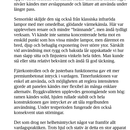
nivåer kändes mer avslappnande och lättare att använda under
längre pass.
Sensoriskt skiljde den sig också från klassiska infraröda
lampor med mer omedelbar, glödande värmekänsla. Här var
upplevelsen renare och mindre “brännande”, men ändå tydligt
verksam. Vi kände inte samma koncentrerade hetta mot en
enskild punkt som hos vissa mindre lampor, men däremot en
bred, djup och behaglig exponering över större ytor. Särskilt
vid användning mot rygg och baksida lår uppskattade vi hur
man slapp sitta och finjustera vinkeln hela tiden. Man kunde
stå eller sitta relativt bekvämt och ändå få god täckning.
Fjärrkontrollen och de justerbara funktionerna gav ett mer
premiumbetonat intryck i vardagen. Timerfunktionen var
enkel att använda, och möjligheten att reglera intensiteten
gjorde att panelen kändes mer flexibel än många enklare
alternativ. Byggkvaliteten upplevdes genomgående som hög:
ramen kändes solid, hjulen rullade stabilt och hela
konstruktionen gav intrycket av att tåla regelbunden
användning. Under testperioden fungerade den också
konsekvent utan störningar.
Det som drog ner helhetsintrycket något var framför allt
vardagspraktiken. Trots hjul och stativ är detta en stor apparat