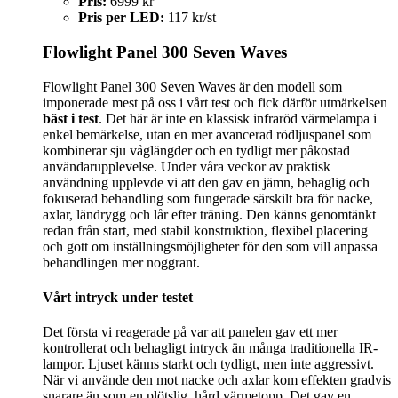
Pris:
6999 kr
Pris per LED:
117 kr/st
Flowlight Panel 300 Seven Waves
Flowlight Panel 300 Seven Waves är den modell som
imponerade mest på oss i vårt test och fick därför utmärkelsen
bäst i test
. Det här är inte en klassisk infraröd värmelampa i
enkel bemärkelse, utan en mer avancerad rödljuspanel som
kombinerar sju våglängder och en tydligt mer påkostad
användarupplevelse. Under våra veckor av praktisk
användning upplevde vi att den gav en jämn, behaglig och
fokuserad behandling som fungerade särskilt bra för nacke,
axlar, ländrygg och lår efter träning. Den känns genomtänkt
redan från start, med stabil konstruktion, flexibel placering
och gott om inställningsmöjligheter för den som vill anpassa
behandlingen mer noggrant.
Vårt intryck under testet
Det första vi reagerade på var att panelen gav ett mer
kontrollerat och behagligt intryck än många traditionella IR-
lampor. Ljuset känns starkt och tydligt, men inte aggressivt.
När vi använde den mot nacke och axlar kom effekten gradvis
snarare än som en plötslig, hård värmetopp. Det gav en