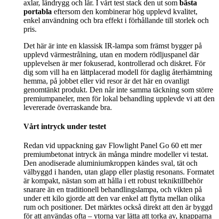
axlar, ländrygg och lår. I vårt test stack den ut som
bästa
portabla
eftersom den kombinerar hög upplevd kvalitet,
enkel användning och bra effekt i förhållande till storlek och
pris.
Det här är inte en klassisk IR-lampa som främst bygger på
upplevd värmestrålning, utan en modern rödljuspanel där
upplevelsen är mer fokuserad, kontrollerad och diskret. För
dig som vill ha en lättplacerad modell för daglig återhämtning
hemma, på jobbet eller vid resor är det här en ovanligt
genomtänkt produkt. Den når inte samma täckning som större
premiumpaneler, men för lokal behandling upplevde vi att den
levererade överraskande bra.
Vårt intryck under testet
Redan vid uppackning gav Flowlight Panel Go 60 ett mer
premiumbetonat intryck än många mindre modeller vi testat.
Den anodiserade aluminiumkroppen kändes sval, tät och
välbyggd i handen, utan glapp eller plastig resonans. Formatet
är kompakt, nästan som att hålla i ett robust teknik­tillbehör
snarare än en traditionell behandlingslampa, och vikten på
under ett kilo gjorde att den var enkel att flytta mellan olika
rum och positioner. Det märktes också direkt att den är byggd
för att användas ofta – ytorna var lätta att torka av, knapparna