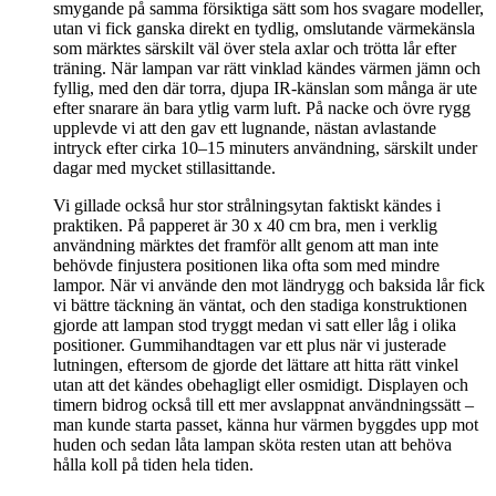
smygande på samma försiktiga sätt som hos svagare modeller,
utan vi fick ganska direkt en tydlig, omslutande värmekänsla
som märktes särskilt väl över stela axlar och trötta lår efter
träning. När lampan var rätt vinklad kändes värmen jämn och
fyllig, med den där torra, djupa IR-känslan som många är ute
efter snarare än bara ytlig varm luft. På nacke och övre rygg
upplevde vi att den gav ett lugnande, nästan avlastande
intryck efter cirka 10–15 minuters användning, särskilt under
dagar med mycket stillasittande.
Vi gillade också hur stor strålningsytan faktiskt kändes i
praktiken. På papperet är 30 x 40 cm bra, men i verklig
användning märktes det framför allt genom att man inte
behövde finjustera positionen lika ofta som med mindre
lampor. När vi använde den mot ländrygg och baksida lår fick
vi bättre täckning än väntat, och den stadiga konstruktionen
gjorde att lampan stod tryggt medan vi satt eller låg i olika
positioner. Gummihandtagen var ett plus när vi justerade
lutningen, eftersom de gjorde det lättare att hitta rätt vinkel
utan att det kändes obehagligt eller osmidigt. Displayen och
timern bidrog också till ett mer avslappnat användningssätt –
man kunde starta passet, känna hur värmen byggdes upp mot
huden och sedan låta lampan sköta resten utan att behöva
hålla koll på tiden hela tiden.