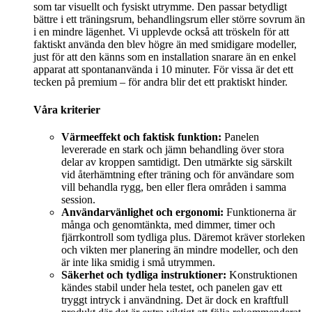
som tar visuellt och fysiskt utrymme. Den passar betydligt
bättre i ett träningsrum, behandlingsrum eller större sovrum än
i en mindre lägenhet. Vi upplevde också att tröskeln för att
faktiskt använda den blev högre än med smidigare modeller,
just för att den känns som en installation snarare än en enkel
apparat att spontananvända i 10 minuter. För vissa är det ett
tecken på premium – för andra blir det ett praktiskt hinder.
Våra kriterier
Värmeeffekt och faktisk funktion:
Panelen
levererade en stark och jämn behandling över stora
delar av kroppen samtidigt. Den utmärkte sig särskilt
vid återhämtning efter träning och för användare som
vill behandla rygg, ben eller flera områden i samma
session.
Användarvänlighet och ergonomi:
Funktionerna är
många och genomtänkta, med dimmer, timer och
fjärrkontroll som tydliga plus. Däremot kräver storleken
och vikten mer planering än mindre modeller, och den
är inte lika smidig i små utrymmen.
Säkerhet och tydliga instruktioner:
Konstruktionen
kändes stabil under hela testet, och panelen gav ett
tryggt intryck i användning. Det är dock en kraftfull