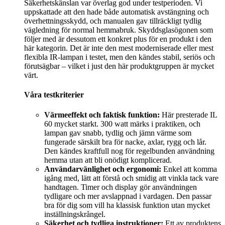
Säkerhetskänslan var överlag god under testperioden. Vi
uppskattade att den hade både automatisk avstängning och
överhettningsskydd, och manualen gav tillräckligt tydlig
vägledning för normal hemmabruk. Skyddsglasögonen som
följer med är dessutom ett konkret plus för en produkt i den
här kategorin. Det är inte den mest moderniserade eller mest
flexibla IR-lampan i testet, men den kändes stabil, seriös och
förutsägbar – vilket i just den här produktgruppen är mycket
värt.
Våra testkriterier
Värmeeffekt och faktisk funktion:
Här presterade IL
60 mycket starkt. 300 watt märks i praktiken, och
lampan gav snabb, tydlig och jämn värme som
fungerade särskilt bra för nacke, axlar, rygg och lår.
Den kändes kraftfull nog för regelbunden användning
hemma utan att bli onödigt komplicerad.
Användarvänlighet och ergonomi:
Enkel att komma
igång med, lätt att förstå och smidig att vinkla tack vare
handtagen. Timer och display gör användningen
tydligare och mer avslappnad i vardagen. Den passar
bra för dig som vill ha klassisk funktion utan mycket
inställningskrångel.
Säkerhet och tydliga instruktioner:
Ett av produktens