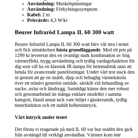
Användning:
Muskelspänningar
Användning:
Förkylningssymptom
Kabel:
2 m
Prisvärde:
4,3 W/kr
Beurer Infraröd Lampa IL 60 300 watt
Beurer Infraröd Lampa IL 60 300 watt blev vår trea i testet
och fick utmärkelsen
bästa grundläggande
. Med ett pris på
1299 kr levererar den en ovanligt stark kombination av hög
värmeeffekt, trygg användning och tydlig vardagsfunktion för
dig som vill ha en klassisk IR-lampa för hemmabruk utan att
betala för avancerade panelösningar. Under vårt test stack den
ut genom att ge en snabb, djup och behaglig värmekänsla
över ett relativt generöst område, särskilt vid behandling av
nacke, axlar och ländrygg. Samtidigt känns den mer robust
och genomarbetad än många enklare modeller i samma
kategori, bland annat tack vare höljet i glaskeramik, tydlig
timerfunktion och ett stabilt helhetsintryck.
Vårt intryck under testet
Det första vi reagerade på med IL 60 var hur snabbt den gick
från avstängd till verkligt användbar. Värmen kom inte