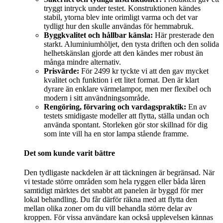
tryggt intryck under testet. Konstruktionen kändes
stabil, ytorna blev inte orimligt varma och det var
tydligt hur den skulle användas för hemmabruk.
Byggkvalitet och hållbar känsla:
Här presterade den
starkt. Aluminiumhöljet, den tysta driften och den solida
helhetskänslan gjorde att den kändes mer robust än
många mindre alternativ.
Prisvärde:
För 2499 kr tyckte vi att den gav mycket
kvalitet och funktion i ett litet format. Den är klart
dyrare än enklare värmelampor, men mer flexibel och
modern i sitt användningsområde.
Rengöring, förvaring och vardagspraktik:
En av
testets smidigaste modeller att flytta, ställa undan och
använda spontant. Storleken gör stor skillnad för dig
som inte vill ha en stor lampa stående framme.
Det som kunde varit bättre
Den tydligaste nackdelen är att täckningen är begränsad. När
vi testade större områden som hela ryggen eller båda låren
samtidigt märktes det snabbt att panelen är byggd för mer
lokal behandling. Du får därför räkna med att flytta den
mellan olika zoner om du vill behandla större delar av
kroppen. För vissa användare kan också upplevelsen kännas