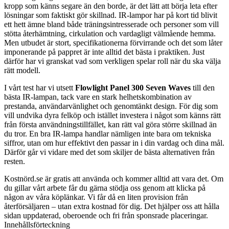
kropp som känns segare än den borde, är det lätt att börja leta efter
lösningar som faktiskt gör skillnad. IR-lampor har på kort tid blivit
ett hett ämne bland både träningsintresserade och personer som vill
stötta återhämtning, cirkulation och vardagligt välmående hemma.
Men utbudet är stort, specifikationerna förvirrande och det som låter
imponerande på pappret är inte alltid det bästa i praktiken. Just
därför har vi granskat vad som verkligen spelar roll när du ska välja
rätt modell.
I vårt test har vi utsett
Flowlight Panel 300 Seven Waves
till den
bästa IR-lampan, tack vare en stark helhetskombination av
prestanda, användarvänlighet och genomtänkt design. För dig som
vill undvika dyra felköp och istället investera i något som känns rätt
från första användningstillfället, kan rätt val göra större skillnad än
du tror. En bra IR-lampa handlar nämligen inte bara om tekniska
siffror, utan om hur effektivt den passar in i din vardag och dina mål.
Därför går vi vidare med det som skiljer de bästa alternativen från
resten.
Kostnörd.se är gratis att använda och kommer alltid att vara det. Om
du gillar vårt arbete får du gärna stödja oss genom att klicka på
någon av våra köplänkar. Vi får då en liten provision från
återförsäljaren – utan extra kostnad för dig. Det hjälper oss att hålla
sidan uppdaterad, oberoende och fri från sponsrade placeringar.
Innehållsförteckning