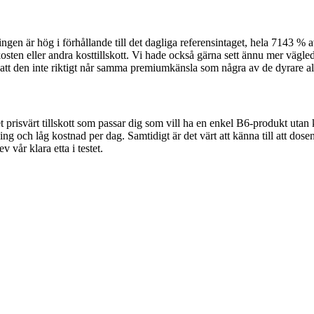
ringen är hög i förhållande till det dagliga referensintaget, hela 7143 
 kosten eller andra kosttillskott. Vi hade också gärna sett ännu mer väg
tt den inte riktigt når samma premiumkänsla som några av de dyrare alte
prisvärt tillskott som passar dig som vill ha en enkel B6-produkt utan 
ing och låg kostnad per dag. Samtidigt är det värt att känna till att do
 vår klara etta i testet.