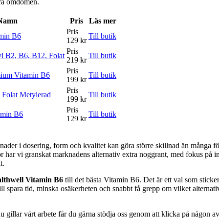
våra omdömen.
Namn
Pris
Läs mer
Pris
amin B6
Till butik
129 kr
Pris
l B2, B6, B12, Folat
Till butik
219 kr
Pris
mium Vitamin B6
Till butik
199 kr
Pris
 Folat Metylerad
Till butik
199 kr
Pris
amin B6
Till butik
129 kr
killnader i dosering, form och kvalitet kan göra större skillnad än många 
r har vi granskat marknadens alternativ extra noggrant, med fokus på in
t.
lthwell Vitamin B6
till det bästa Vitamin B6. Det är ett val som sticke
ll spara tid, minska osäkerheten och snabbt få grepp om vilket alternati
 gillar vårt arbete får du gärna stödja oss genom att klicka på någon av 