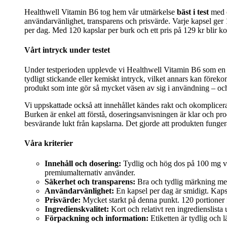
Healthwell Vitamin B6 tog hem vår utmärkelse
bäst i test
med e
användarvänlighet, transparens och prisvärde. Varje kapsel ger
per dag. Med 120 kapslar per burk och ett pris på 129 kr blir kost
Vårt intryck under testet
Under testperioden upplevde vi Healthwell Vitamin B6 som en ova
tydligt stickande eller kemiskt intryck, vilket annars kan föreko
produkt som inte gör så mycket väsen av sig i användning – och ju
Vi uppskattade också att innehållet kändes rakt och okomplicerat.
Burken är enkel att förstå, doseringsanvisningen är klar och p
besvärande lukt från kapslarna. Det gjorde att produkten funger
Våra kriterier
Innehåll och dosering:
Tydlig och hög dos på 100 mg vi
premiumalternativ använder.
Säkerhet och transparens:
Bra och tydlig märkning med 
Användarvänlighet:
En kapsel per dag är smidigt. Kapsel
Prisvärde:
Mycket starkt på denna punkt. 120 portioner f
Ingredienskvalitet:
Kort och relativt ren ingredienslista
Förpackning och information:
Etiketten är tydlig och l