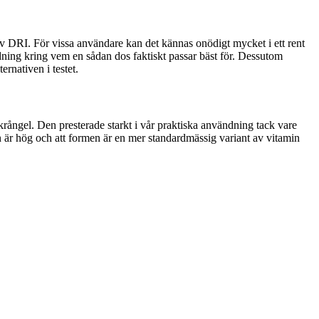
% av DRI. För vissa användare kan det kännas onödigt mycket i ett rent
ledning kring vem en sådan dos faktiskt passar bäst för. Dessutom
rnativen i testet.
krångel. Den presterade starkt i vår praktiska användning tack vare
sen är hög och att formen är en mer standardmässig variant av vitamin