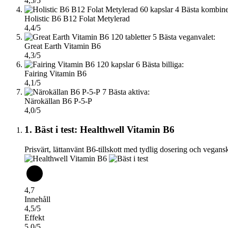
4,5/5
4
Bästa kombine
Holistic B6 B12 Folat Metylerad
4,4/5
5
Bästa veganvalet:
Great Earth Vitamin B6
4,3/5
6
Bästa billiga:
Fairing Vitamin B6
4,1/5
7
Bästa aktiva:
Närokällan B6 P-5-P
4,0/5
1. Bäst i test: Healthwell Vitamin B6
Prisvärt, lättanvänt B6-tillskott med tydlig dosering och vegans
4,7
Innehåll
4,5/5
Effekt
5,0/5