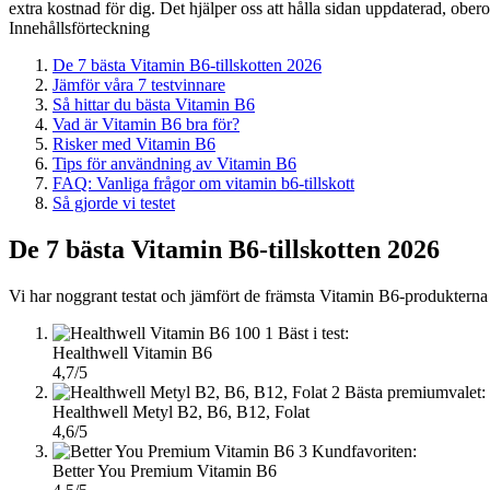
extra kostnad för dig. Det hjälper oss att hålla sidan uppdaterad, ober
Innehållsförteckning
De 7 bästa Vitamin B6-tillskotten 2026
Jämför våra 7 testvinnare
Så hittar du bästa Vitamin B6
Vad är Vitamin B6 bra för?
Risker med Vitamin B6
Tips för användning av Vitamin B6
FAQ: Vanliga frågor om vitamin b6-tillskott
Så gjorde vi testet
De 7 bästa Vitamin B6-tillskotten 2026
Vi har noggrant testat och jämfört de främsta Vitamin B6-produkterna på
1
Bäst i test:
Healthwell Vitamin B6
4,7/5
2
Bästa premiumvalet:
Healthwell Metyl B2, B6, B12, Folat
4,6/5
3
Kundfavoriten:
Better You Premium Vitamin B6