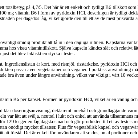
tt totalbetyg på 4,7/5. Det här är ett enkelt och tydligt B6-tillskott som 
 100 mg vitamin B6 i form av pyridoxin HCl, doseringen är tydligt dekl
naden per dagsdos låg, vilket gjorde den till ett av de mest prisvärda alt
nligt smidig produkt att få in i den dagliga rutinen. Kapslarna var lät
mma hos vissa vitamintillskott. Själva kapseln kändes slät och relativt lä
st det blev faktiskt en styrka i testet.
 Ingredienslistan är kort, med rismjöl, risstärkelse, pyridoxin HCl och ve
rodukten passar även vegetarianer och veganer. I praktisk användning m
ade bra även under längre användning, vilket var viktigt i vårt 10 vecko
tamin B6 per kapsel. Formen är pyridoxin HCl, vilket är en vanlig oc
klar doseringsanvisning, deklarerat innehåll och grundläggande varnings
n var lätt att svälja, neutral i lukt och enkel att använda tillsammans 
ör 129 kr ger en låg dagskostnad och gör produkten till ett av testets 
 utan onödigt mycket tillsatser. Plus för vegetabilisk kapsel och veganvä
ätt att förstå. Det är enkelt för användaren att se dos, antal portioner o