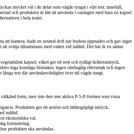
lyckas mycket väl i de delar som vägde tyngst i vårt test: innehåll,
arerad och produkten är lätt att använda i vardagen med bara en kapsel
ernativen i hela testet.
ta att hantera, hade en neutral doft när burken öppnades och gav inget
tt att svälja tillsammans med vatten vid måltid. Det här är en sådan
getabilisk kapsel, vilket ger ett rent och tydligt helhetsintryck.
ärktes inga konstiga bismaker, ingen obehaglig eftersmak och ingen
r långa test där användarvänlighet över tid vägde tungt.
h välkänd form, men inte den mer aktiva P-5-P-formen som vissa
text. Produkten ger ett seriöst och lättbegripligt intryck.
med måltid.
mest ekonomiska val.
nlig formulering.
ch hur produkten ska användas.