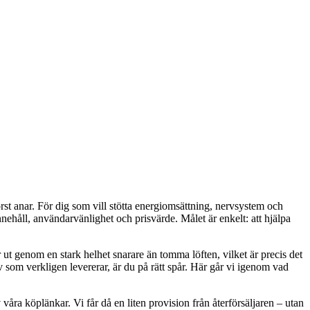
först anar. För dig som vill stötta energiomsättning, nervsystem och
nehåll, användarvänlighet och prisvärde. Målet är enkelt: att hjälpa
r ut genom en stark helhet snarare än tomma löften, vilket är precis det
v som verkligen levererar, är du på rätt spår. Här går vi igenom vad
våra köplänkar. Vi får då en liten provision från återförsäljaren – utan