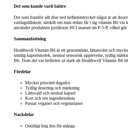
Det som kunde varit bättre
Det som framför allt drar ned helhetsintrycket något är att dose
vardagstillskott, särskilt om man redan får i sig vitamin B6 via
använder produkten pyridoxin HCl snarare än P-5-P, vilket gör a
Sammanfattning
Healthwell Vitamin B6 är ett genomtänkt, lättanvänt och mycket 
smidig kapselstorlek, neutral sensorisk upplevelse, tydlig märkn
B6. Trots det var helheten så stark att Healthwell Vitamin B6 blev
Fördelar
Mycket prisvärd dagsdos
Tydlig dosering och märkning
Lättsvald och neutral kapsel
Kort och ren ingredienslista
Passar veganer och vegetarianer
Nackdelar
Onödigt hög dos för många