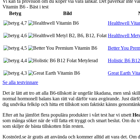
Vi kan få provision om du köper via våra länkar. Det påverkar inte 
Vitamin B6 - Bäst i test
Betyg
Bild
4,7
Healthwell Vit
4,6
Healthwell Mety
4,5
Better You Pre
4,4
Holistic B6 B12
4,3
Great Earth Vit
Se alla testvinnare
Det är lätt att tro att alla B6-tillskott är ungefär likadana, men små s
normal hormonell balans kan rätt val därför vara avgörande. Just därfö
dig undvika felköp och hitta ett tillskott som faktiskt känns genomtänk
Efter att ha jämfört flera populära produkter i vårt test har vi utsett
Hea
som många söker när de vill fatta ett tryggt och smart beslut. Om du vi
som skiljer de bästa tillskotten från resten.
Kostnörd.se är gratis att använda och kommer alltid att vara det. Om du