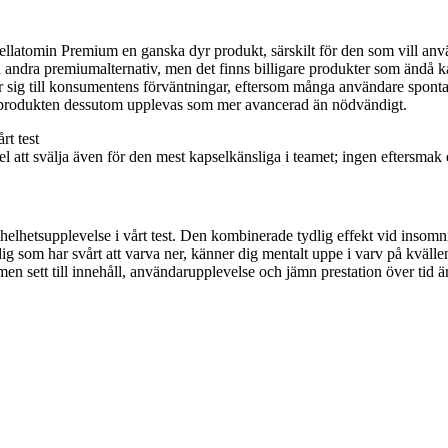
Wellatomin Premium en ganska dyr produkt, särskilt för den som vill an
a andra premiumalternativ, men det finns billigare produkter som ändå 
r sig till konsumentens förväntningar, eftersom många användare sponta
 produkten dessutom upplevas som mer avancerad än nödvändigt.
 att svälja även för den mest kapselkänsliga i teamet; ingen eftersmak e
etsupplevelse i vårt test. Den kombinerade tydlig effekt vid insomning,
dig som har svårt att varva ner, känner dig mentalt uppe i varv på kvälle
en sett till innehåll, användarupplevelse och jämn prestation över tid ä