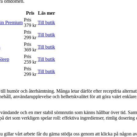
våra omdömen.
Pris
Läs mer
Pris
min Premium
Till butik
379 kr
Pris
Till butik
299 kr
Pris
s
Till butik
369 kr
Pris
Sleep
Till butik
259 kr
Pris
Till butik
299 kr
till humör och återhämtning. Många letar därför efter receptfria alternat
nehåll, användarupplevelse och helhetskvalitet för att göra valet enklare. 
vändande och en mer stabil sömnrutin som känns hållbar över tid. Samtidi
i på det som verkligen spelar roll: effektiva ingredienser, rimlig dosering 
 gillar vårt arbete får du gärna stödja oss genom att klicka på någon av 