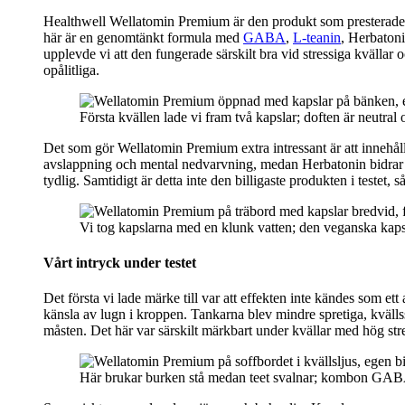
Healthwell Wellatomin Premium är den produkt som presterade sta
här är en genomtänkt formula med
GABA
,
L-teanin
, Herbatoni
upplevde vi att den fungerade särskilt bra vid stressiga kvällar 
opålitliga.
Första kvällen lade vi fram två kapslar; doften är neutra
Det som gör Wellatomin Premium extra intressant är att inne
avslappning och mental nedvarvning, medan Herbatonin bidrar t
tydlig. Samtidigt är detta inte den billigaste produkten i testet, 
Vi tog kapslarna med en klunk vatten; den veganska kapsel
Vårt intryck under testet
Det första vi lade märke till var att effekten inte kändes som et
känsla av lugn i kroppen. Tankarna blev mindre spretiga, kvällsst
måsten. Det här var särskilt märkbart under kvällar med hög st
Här brukar burken stå medan teet svalnar; kombon GA