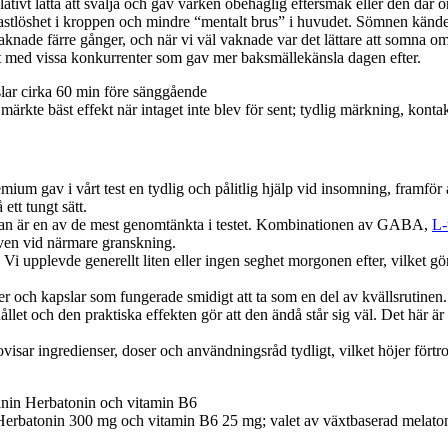
ativt lätta att svälja och gav varken obehaglig eftersmak eller den där
astlöshet i kroppen och mindre “mentalt brus” i huvudet. Sömnen kände
aknade färre gånger, och när vi väl vaknade var det lättare att somna om
ört med vissa konkurrenter som gav mer baksmällekänsla dagen efter.
ärkte bäst effekt när intaget inte blev för sent; tydlig märkning, kontak
um gav i vårt test en tydlig och pålitlig hjälp vid insomning, framför al
ett tungt sätt.
n är en av de mest genomtänkta i testet. Kombinationen av GABA,
L-
 även vid närmare granskning.
 Vi upplevde generellt liten eller ingen seghet morgonen efter, vilket 
er och kapslar som fungerade smidigt att ta som en del av kvällsrutinen
llet och den praktiska effekten gör att den ändå står sig väl. Det här är 
isar ingredienser, doser och användningsråd tydligt, vilket höjer förtroen
erbatonin 300 mg och vitamin B6 25 mg; valet av växtbaserad melatoni