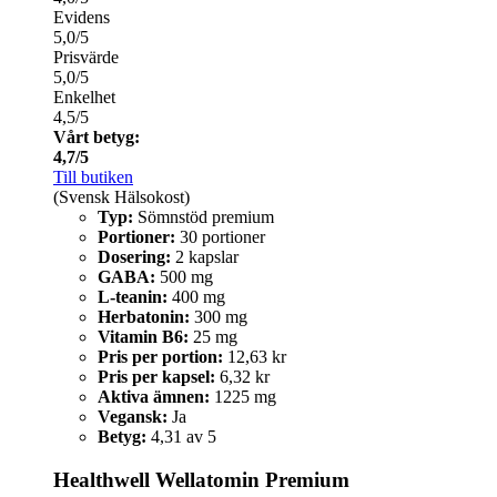
Evidens
5,0/5
Prisvärde
5,0/5
Enkelhet
4,5/5
Vårt betyg:
4,7/5
Till butiken
(Svensk Hälsokost)
Typ:
Sömnstöd premium
Portioner:
30 portioner
Dosering:
2 kapslar
GABA:
500 mg
L-teanin:
400 mg
Herbatonin:
300 mg
Vitamin B6:
25 mg
Pris per portion:
12,63 kr
Pris per kapsel:
6,32 kr
Aktiva ämnen:
1225 mg
Vegansk:
Ja
Betyg:
4,31 av 5
Healthwell Wellatomin Premium