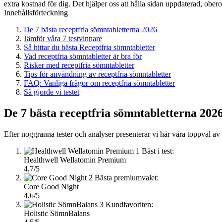
extra kostnad för dig. Det hjälper oss att hålla sidan uppdaterad, ober
Innehållsförteckning
De 7 bästa receptfria sömntabletterna 2026
Jämför våra 7 testvinnare
Så hittar du bästa Receptfria sömntabletter
Vad receptfria sömntabletter är bra för
Risker med receptfria sömntabletter
Tips för användning av receptfria sömntabletter
FAQ: Vanliga frågor om receptfria sömntabletter
Så gjorde vi testet
De 7 bästa receptfria sömntabletterna 202
Efter noggranna tester och analyser presenterar vi här våra toppval av 
1
Bäst i test:
Healthwell Wellatomin Premium
4,7/5
2
Bästa premiumvalet:
Core Good Night
4,6/5
3
Kundfavoriten:
Holistic SömnBalans