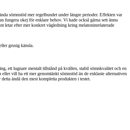
vända sömnstöd mer regelbundet under längre perioder. Effekten var
kan fungera okej för enklare behov. Vi hade också gärna sett ännu
nt letar efter mer konkret vägledning kring melatoninrelaterade
ller grusig känsla.
 ett lugnare mentalt tillstånd på kvällen, stabil sömnkvalitet och en
n eller vill ha ett mer genomtänkt sömnstöd än de enklaste alternativen
r detta ändå den mest kompletta produkten i testet.