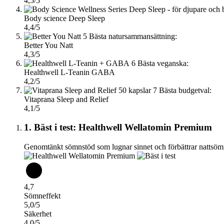
4,5/5
Body science Deep Sleep
4,4/5
5
Bästa natursammansättning:
Better You Natt
4,3/5
6
Bästa veganska:
Healthwell L-Teanin GABA
4,2/5
7
Bästa budgetval:
Vitaprana Sleep and Relief
4,1/5
1. Bäst i test: Healthwell Wellatomin Premium
Genomtänkt sömnstöd som lugnar sinnet och förbättrar nattsöm
4,7
Sömneffekt
5,0/5
Säkerhet
4,0/5