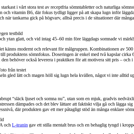
rkast i vårt stora test av receptfria sömntabletter och naturliga sömn
n och vitamin B6, där fokus tydligt ligger på att skapa lugn inför läggda
och när tankarna gick på högvarv, alltså precis i de situationer där mång
l och ytan glatt, och vid intag 45–60 min före läggdags somnade vi märkb
hållet känns modernt och relevant för målgruppen. Kombinationen av
ill produktens sömnfokus. Doseringen är enkel med två kapslar cirka 6
så den behöver också leverera i praktiken för att motivera sitt pris – och i
n gled lätt och magen höll sig lugn hela kvällen, något vi inte alltid 
t abrupt “släck ljuset och somna nu”, utan som en mjuk, gradvis nedväxlin
ressen dämpades och det blev lättare att faktiskt vilja gå och lägga sig 
ressnivå, där produkten gav ett mer påtagligt stöd än många enklare söm
BA och
L-teanin
gav ett stilla mentalt brus och en behaglig tyngd i kro