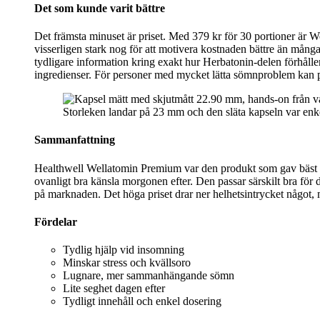
Det som kunde varit bättre
Det främsta minuset är priset. Med 379 kr för 30 portioner är 
visserligen stark nog för att motivera kostnaden bättre än mång
tydligare information kring exakt hur Herbatonin-delen förhålle
ingredienser. För personer med mycket lätta sömnproblem kan
Storleken landar på 23 mm och den släta kapseln var enkel
Sammanfattning
Healthwell Wellatomin Premium var den produkt som gav bäst helh
ovanligt bra känsla morgonen efter. Den passar särskilt bra för 
på marknaden. Det höga priset drar ner helhetsintrycket något, m
Fördelar
Tydlig hjälp vid insomning
Minskar stress och kvällsoro
Lugnare, mer sammanhängande sömn
Lite seghet dagen efter
Tydligt innehåll och enkel dosering