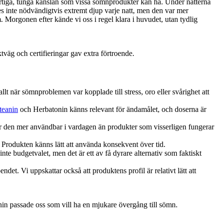
 örtiga, tunga känslan som vissa sömnprodukter kan ha. Under nätterna
s inte nödvändigtvis extremt djup varje natt, men den var mer
. Morgonen efter kände vi oss i regel klara i huvudet, utan tydlig
tväg och certifieringar gav extra förtroende.
lt när sömnproblemen var kopplade till stress, oro eller svårighet att
teanin
och Herbatonin känns relevant för ändamålet, och doserna är
gör den mer användbar i vardagen än produkter som visserligen fungerar
. Produkten känns lätt att använda konsekvent över tid.
inte budgetvalet, men det är ett av få dyrare alternativ som faktiskt
det. Vi uppskattar också att produktens profil är relativt lätt att
n passade oss som vill ha en mjukare övergång till sömn.