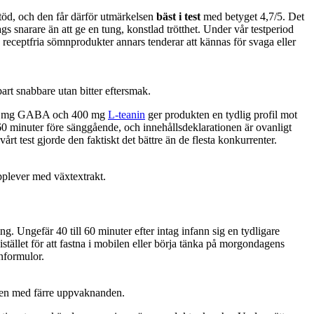
stöd, och den får därför utmärkelsen
bäst i test
med betyget 4,7/5. Det
gs snarare än att ge en tung, konstlad trötthet. Under vår testperiod
a receptfria sömnprodukter annars tenderar att kännas för svaga eller
art snabbare utan bitter eftersmak.
 500 mg GABA och 400 mg
L-teanin
ger produkten en tydlig profil mot
0 minuter före sänggående, och innehållsdeklarationen är ovanligt
 vårt test gjorde den faktiskt det bättre än de flesta konkurrenter.
upplever med växtextrakt.
g. Ungefär 40 till 60 minuter efter intag infann sig en tydligare
istället för att fastna i mobilen eller börja tänka på morgondagens
nformulor.
ppen med färre uppvaknanden.