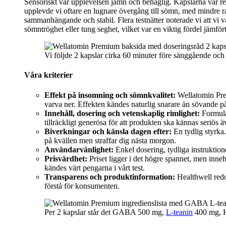
Sensoriskt var upplevelsen jämn och behaglig. Kapslarna var rel
upplevde vi oftare en lugnare övergång till sömn, med mindre r
sammanhängande och stabil. Flera testnätter noterade vi att vi v
sömntröghet eller tung seghet, vilket var en viktig fördel jämf
Vi följde 2 kapslar cirka 60 minuter före sänggående och m
Våra kriterier
Effekt på insomning och sömnkvalitet:
Wellatomin Premi
varva ner. Effekten kändes naturlig snarare än sövande på 
Innehåll, dosering och vetenskaplig rimlighet:
Formula
tillräckligt generösa för att produkten ska kännas seriös
Biverkningar och känsla dagen efter:
En tydlig styrka.
på kvällen men straffar dig nästa morgon.
Användarvänlighet:
Enkel dosering, tydliga instruktion
Prisvärdhet:
Priset ligger i det högre spannet, men innehå
kändes värt pengarna i vårt test.
Transparens och produktinformation:
Healthwell redov
förstå för konsumenten.
Per 2 kapslar står det GABA 500 mg,
L-teanin
400 mg, H