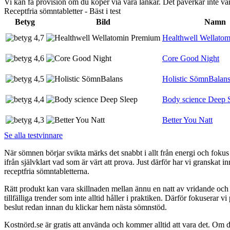
Vi kan få provision om du köper via våra länkar. Det påverkar inte 
Receptfria sömntabletter - Bäst i test
Betyg
Bild
Namn
4,7
Healthwell Wellato
4,6
Core Good Night
4,5
Holistic SömnBalan
4,4
Body science Deep 
4,3
Better You Natt
Se alla testvinnare
När sömnen börjar svikta märks det snabbt i allt från energi och fokus 
ifrån självklart vad som är värt att prova. Just därför har vi granskat in
receptfria sömntabletterna.
Rätt produkt kan vara skillnaden mellan ännu en natt av vridande och 
tillfälliga trender som inte alltid håller i praktiken. Därför fokuserar v
beslut redan innan du klickar hem nästa sömnstöd.
Kostnörd.se är gratis att använda och kommer alltid att vara det. Om du