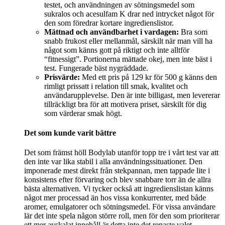
testet, och användningen av sötningsmedel som
sukralos och acesulfam K drar ned intrycket något för
den som föredrar kortare ingredienslistor.
Mättnad och användbarhet i vardagen:
Bra som
snabb frukost eller mellanmål, särskilt när man vill ha
något som känns gott på riktigt och inte alltför
“fitnessigt”. Portionerna mättade okej, men inte bäst i
test. Fungerade bäst nygräddade.
Prisvärde:
Med ett pris på 129 kr för 500 g känns den
rimligt prissatt i relation till smak, kvalitet och
användarupplevelse. Den är inte billigast, men levererar
tillräckligt bra för att motivera priset, särskilt för dig
som värderar smak högt.
Det som kunde varit bättre
Det som främst höll Bodylab utanför topp tre i vårt test var att
den inte var lika stabil i alla användningssituationer. Den
imponerade mest direkt från stekpannan, men tappade lite i
konsistens efter förvaring och blev snabbare torr än de allra
bästa alternativen. Vi tycker också att ingredienslistan känns
något mer processad än hos vissa konkurrenter, med både
aromer, emulgatorer och sötningsmedel. För vissa användare
lär det inte spela någon större roll, men för den som prioriterar
ett mer avskalat innehåll är detta inte det renaste valet.