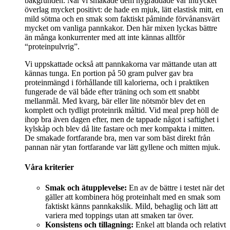
bakgrunden. När vi smakade dem nygräddade var intrycket
överlag mycket positivt: de hade en mjuk, lätt elastisk mitt, en
mild sötma och en smak som faktiskt påminde förvånansvärt
mycket om vanliga pannkakor. Den här mixen lyckas bättre
än många konkurrenter med att inte kännas alltför
“proteinpulvrig”.
Vi uppskattade också att pannkakorna var mättande utan att
kännas tunga. En portion på 50 gram pulver gav bra
proteinmängd i förhållande till kalorierna, och i praktiken
fungerade de väl både efter träning och som ett snabbt
mellanmål. Med kvarg, bär eller lite nötsmör blev det en
komplett och tydligt proteinrik måltid. Vid meal prep höll de
ihop bra även dagen efter, men de tappade något i saftighet i
kylskåp och blev då lite fastare och mer kompakta i mitten.
De smakade fortfarande bra, men var som bäst direkt från
pannan när ytan fortfarande var lätt gyllene och mitten mjuk.
Våra kriterier
Smak och ätupplevelse:
En av de bättre i testet när det
gäller att kombinera hög proteinhalt med en smak som
faktiskt känns pannkakslik. Mild, behaglig och lätt att
variera med toppings utan att smaken tar över.
Konsistens och tillagning:
Enkel att blanda och relativt