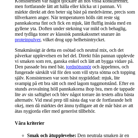
Konsistensen var något tjockare än hos vissa konkurrenter,
men fortfarande lätt att hälla eller klicka ut i pannan. Vi
märkte direkt att den beter sig bäst på medelvärme, precis som
tillverkaren anger. När temperaturen hölls rätt reste sig
pannkakorna fint och fick en mjuk, lätt fluffig insida med en
gyllene yta. Doften under stekning var mild och behaglig,
med tydliga toner av klassisk pannkakssmet snarare än
proteinpulver
, vilket drog upp helhetsintrycket.
Smakmässigt är detta en osötad och neutral mix, och det
påverkar upplevelsen en hel del. Direkt från pannan upplevde
vi smaken som ren, ganska enkel och lätt att bygga vidare på.
Den passade bra med bär,
jordnötssmör
och äppelmos, och
fungerade särskilt väl för den som vill styra sötma och topping
själv. Konsistensen var som bäst nygräddad: mjuk, lite
svampig på ett bra sätt och med lagom tuggmotstånd. Efter en
stunds avsvalning höll pannkakorna ihop bra, men de tappade
lite av sin saftighet och blev något torrare än testets allra bästa
alternativ. Vid meal prep till nästa dag var de fortfarande helt
okej, men då märktes det ännu tydligare att de mår bäst av att
ätas nygjorda eller med generöst tillbehör.
Våra kriterier
Smak och ätupplevelse:
Den neutrala smaken är en