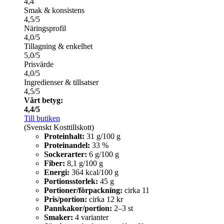
4,4
Smak & konsistens
4,5/5
Näringsprofil
4,0/5
Tillagning & enkelhet
5,0/5
Prisvärde
4,0/5
Ingredienser & tillsatser
4,5/5
Vårt betyg:
4,4/5
Till butiken
(Svenskt Kosttillskott)
Proteinhalt:
31 g/100 g
Proteinandel:
33 %
Sockerarter:
6 g/100 g
Fiber:
8,1 g/100 g
Energi:
364 kcal/100 g
Portionsstorlek:
45 g
Portioner/förpackning:
cirka 11
Pris/portion:
cirka 12 kr
Pannkakor/portion:
2–3 st
Smaker:
4 varianter