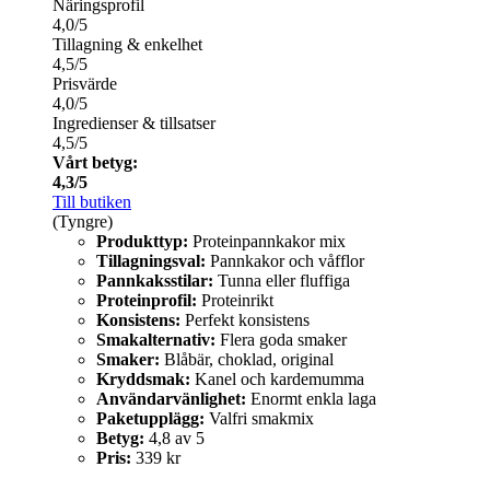
Näringsprofil
4,0/5
Tillagning & enkelhet
4,5/5
Prisvärde
4,0/5
Ingredienser & tillsatser
4,5/5
Vårt betyg:
4,3/5
Till butiken
(Tyngre)
Produkttyp:
Proteinpannkakor mix
Tillagningsval:
Pannkakor och våfflor
Pannkaksstilar:
Tunna eller fluffiga
Proteinprofil:
Proteinrikt
Konsistens:
Perfekt konsistens
Smakalternativ:
Flera goda smaker
Smaker:
Blåbär, choklad, original
Kryddsmak:
Kanel och kardemumma
Användarvänlighet:
Enormt enkla laga
Paketupplägg:
Valfri smakmix
Betyg:
4,8 av 5
Pris:
339 kr