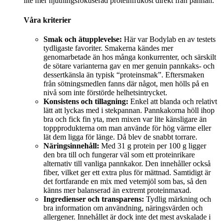
lite mer njutningsfokuserad proteinfrukost direkt från pannan.
Våra kriterier
Smak och ätupplevelse:
Här var Bodylab en av testets
tydligaste favoriter. Smakerna kändes mer
genomarbetade än hos många konkurrenter, och särskilt
de sötare varianterna gav en mer genuin pannkaks- och
dessertkänsla än typisk “proteinsmak”. Eftersmaken
från sötningsmedlen fanns där något, men hölls på en
nivå som inte förstörde helhetsintrycket.
Konsistens och tillagning:
Enkel att blanda och relativt
lätt att lyckas med i stekpannan. Pannkakorna höll ihop
bra och fick fin yta, men mixen var lite känsligare än
toppprodukterna om man använde för hög värme eller
lät dem ligga för länge. Då blev de snabbt torrare.
Näringsinnehåll:
Med 31 g protein per 100 g ligger
den bra till och fungerar väl som ett proteinrikare
alternativ till vanliga pannkakor. Den innehåller också
fiber, vilket ger ett extra plus för mättnad. Samtidigt är
det fortfarande en mix med vetemjöl som bas, så den
känns mer balanserad än extremt proteinmaxad.
Ingredienser och transparens:
Tydlig märkning och
bra information om användning, näringsvärden och
allergener. Innehållet är dock inte det mest avskalade i