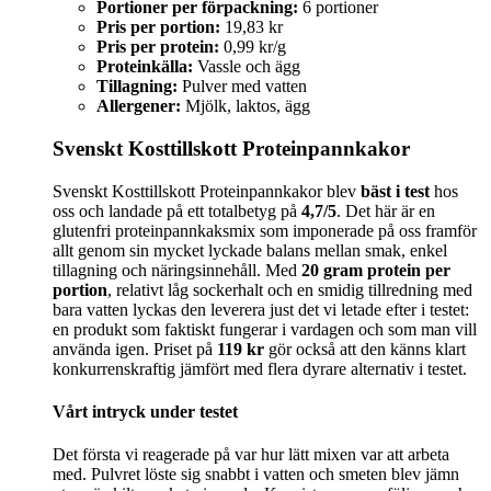
Portioner per förpackning:
6 portioner
Pris per portion:
19,83 kr
Pris per protein:
0,99 kr/g
Proteinkälla:
Vassle och ägg
Tillagning:
Pulver med vatten
Allergener:
Mjölk, laktos, ägg
Svenskt Kosttillskott Proteinpannkakor
Svenskt Kosttillskott Proteinpannkakor blev
bäst i test
hos
oss och landade på ett totalbetyg på
4,7/5
. Det här är en
glutenfri proteinpannkaksmix som imponerade på oss framför
allt genom sin mycket lyckade balans mellan smak, enkel
tillagning och näringsinnehåll. Med
20 gram protein per
portion
, relativt låg sockerhalt och en smidig tillredning med
bara vatten lyckas den leverera just det vi letade efter i testet:
en produkt som faktiskt fungerar i vardagen och som man vill
använda igen. Priset på
119 kr
gör också att den känns klart
konkurrenskraftig jämfört med flera dyrare alternativ i testet.
Vårt intryck under testet
Det första vi reagerade på var hur lätt mixen var att arbeta
med. Pulvret löste sig snabbt i vatten och smeten blev jämn