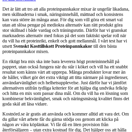
Det är lätt att tro att alla proteinpannkakor mixar är ungefär likadana,
men skillnaderna i smak, näringsinnehåll, mättnad och konsistens
kan vara större än många anar. För dig som vill göra ett smart val
utan att slösa pengar på mediokra alternativ kan rätt produkt göra
stor skillnad i både vardag och träningsrutin. Därför har vi granskat
marknadens alternativ med fokus på det som faktiskt spelar roll när
du vill ha ett proteinrikt, enkelt och gott mellanmål. I vårt test har vi
utsett
Svenskt Kosttillskott Proteinpannkakor
till den bästa
proteinpannkakor mixen.
En riktigt bra mix ska inte bara leverera högt proteininnehåll på
pappret, utan också fungera när du står i köket och vill ha ett snabbt
resultat som känns värt att upprepa. Många produkter lovar mer än
de håller, vilket gör det extra viktigt att titta närmare på ingredienser,
användarvänlighet och helhetsupplevelse. Just därför har vi jämfört
alternativen utifrån tydliga kriterier för att hjälpa dig undvika felköp
och hitta en mix som passar dina mål. Om du vill ha en lösning som
kombinerar bekvämlighet, smak och näringsmässig kvalitet finns det
goda skäl att läsa vidare.
Kostnörd.se är gratis att använda och kommer alltid att vara det. Om
du gillar vårt arbete får du gärna stödja oss genom att klicka på
någon av våra köplänkar. Vi får då en liten provision från
återförsäljaren – utan extra kostnad för dig. Det hjälper oss att hålla