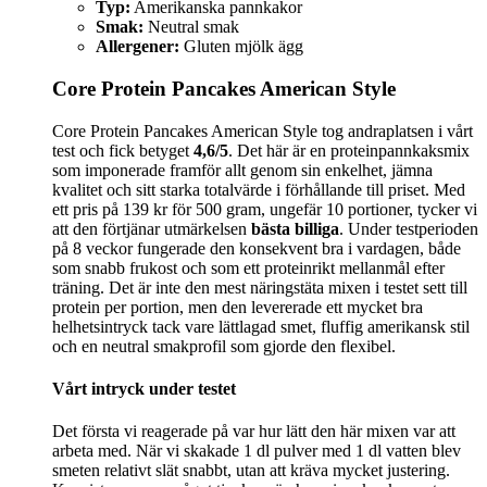
Typ:
Amerikanska pannkakor
Smak:
Neutral smak
Allergener:
Gluten mjölk ägg
Core Protein Pancakes American Style
Core Protein Pancakes American Style tog andraplatsen i vårt
test och fick betyget
4,6/5
. Det här är en proteinpannkaksmix
som imponerade framför allt genom sin enkelhet, jämna
kvalitet och sitt starka totalvärde i förhållande till priset. Med
ett pris på 139 kr för 500 gram, ungefär 10 portioner, tycker vi
att den förtjänar utmärkelsen
bästa billiga
. Under testperioden
på 8 veckor fungerade den konsekvent bra i vardagen, både
som snabb frukost och som ett proteinrikt mellanmål efter
träning. Det är inte den mest näringstäta mixen i testet sett till
protein per portion, men den levererade ett mycket bra
helhetsintryck tack vare lättlagad smet, fluffig amerikansk stil
och en neutral smakprofil som gjorde den flexibel.
Vårt intryck under testet
Det första vi reagerade på var hur lätt den här mixen var att
arbeta med. När vi skakade 1 dl pulver med 1 dl vatten blev
smeten relativt slät snabbt, utan att kräva mycket justering.