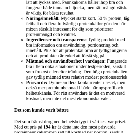
lätt att lyckas med. Pannkakorna håller ihop bra och
fungerar både tunna och tjocka, men rätt mängd vätska
är viktig för bästa resultat.
Näringsinnehåll:
Mycket starkt kort. 50 % protein, låg
fetthalt och flera fullvärdiga proteinkällor gör den här
mixen särskilt intressant för dig som prioriterar
proteinmängd och kvalitet.
Ingredienser och transparens:
Tydlig produkt med
bra information om användning, portionering och
innehåll. Plus för att proteinkällorna är tydligt angivna
och att produkten är enkel att förstå sig på.
Mättnad och användbarhet i vardagen:
Fungerade
bra i flera olika situationer under testperioden, särskilt
som frukost eller efter träning. Den höga proteinhalten
gav tydlig mättnad trots relativt modest portionsstorlek.
Prisvärde:
Dyrare än flera konkurrenter i testet, men
också mer premiumbetonad i både näringsprofil och
helhetskänsla. För rätt användare är det en motiverad
kostnad, men inte det mest ekonomiska valet.
Det som kunde varit bättre
Det som främst drog ned helhetsbetyget i vårt test var priset.
Med ett pris på
194 kr
är detta inte den mest prisvärda
proteinpannkaksmixen sett till kostnad per portion, särskilt