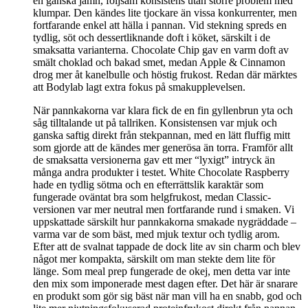
en ganska jämn, följsam konsistens utan större problem med
klumpar. Den kändes lite tjockare än vissa konkurrenter, men
fortfarande enkel att hälla i pannan. Vid stekning spreds en
tydlig, söt och dessertliknande doft i köket, särskilt i de
smaksatta varianterna. Chocolate Chip gav en varm doft av
smält choklad och bakad smet, medan Apple & Cinnamon
drog mer åt kanelbulle och höstig frukost. Redan där märktes
att Bodylab lagt extra fokus på smakupplevelsen.
När pannkakorna var klara fick de en fin gyllenbrun yta och
såg tilltalande ut på tallriken. Konsistensen var mjuk och
ganska saftig direkt från stekpannan, med en lätt fluffig mitt
som gjorde att de kändes mer generösa än torra. Framför allt
de smaksatta versionerna gav ett mer “lyxigt” intryck än
många andra produkter i testet. White Chocolate Raspberry
hade en tydlig sötma och en efterrättslik karaktär som
fungerade oväntat bra som helgfrukost, medan Classic-
versionen var mer neutral men fortfarande rund i smaken. Vi
uppskattade särskilt hur pannkakorna smakade nygräddade –
varma var de som bäst, med mjuk textur och tydlig arom.
Efter att de svalnat tappade de dock lite av sin charm och blev
något mer kompakta, särskilt om man stekte dem lite för
länge. Som meal prep fungerade de okej, men detta var inte
den mix som imponerade mest dagen efter. Det här är snarare
en produkt som gör sig bäst när man vill ha en snabb, god och