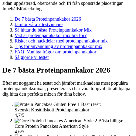
sidan uppdaterad, oberoende och fri från sponsrade placeringar.
Innehållsförteckning
De 7 bästa Proteinpannkakor 2026
Jämför våra 7 testvinnare
Så hittar du bästa Proteinpannkakor Mix
Vad är proteinpannkakor mix bra för?
Risker och nackdelar med proteinpannkakor mix
Tips för användning av proteinpannkakor mix
FAQ: Vanliga frågor om proteinpannkakor
Så gjorde vi testet
De 7 bästa Proteinpannkakor 2026
Efter att noggrant ha testat och jämfört marknadens mest populära
proteinpannkaksmixar, presenterar vi här våra toppval för att hjälpa
dig hitta den perfekta mixen för dina behov.
1
Bäst i test:
Svenskt Kosttillskott Proteinpannkakor
4,7/5
2
Bästa billiga:
Core Protein Pancakes American Style
4,6/5