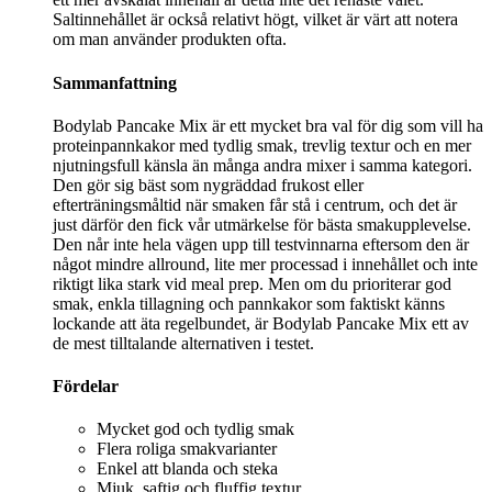
Saltinnehållet är också relativt högt, vilket är värt att notera
om man använder produkten ofta.
Sammanfattning
Bodylab Pancake Mix är ett mycket bra val för dig som vill ha
proteinpannkakor med tydlig smak, trevlig textur och en mer
njutningsfull känsla än många andra mixer i samma kategori.
Den gör sig bäst som nygräddad frukost eller
efterträningsmåltid när smaken får stå i centrum, och det är
just därför den fick vår utmärkelse för bästa smakupplevelse.
Den når inte hela vägen upp till testvinnarna eftersom den är
något mindre allround, lite mer processad i innehållet och inte
riktigt lika stark vid meal prep. Men om du prioriterar god
smak, enkla tillagning och pannkakor som faktiskt känns
lockande att äta regelbundet, är Bodylab Pancake Mix ett av
de mest tilltalande alternativen i testet.
Fördelar
Mycket god och tydlig smak
Flera roliga smakvarianter
Enkel att blanda och steka
Mjuk, saftig och fluffig textur