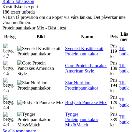
Robin Johansson
Kosttillskottsexpert
186 tester utförda
Vi kan få provision om du köper via våra länkar. Det påverkar inte
våra omdömen.
Proteinpannkakor Mix - Bäst i test
Läs
Betyg
Bild
Namn
Pris
mer
Pris
Svenskt Kosttillskott
Till
119
Proteinpannkakor
butik
4,7
kr
Pris
Core Protein Pancakes
Till
139
American Style
butik
4,6
kr
Pris
Star Nutrition
Till
194
Proteinpannkakor
butik
4,5
kr
Pris
Till
Bodylab Pancake Mix
129
butik
4,4
kr
Tyngre
Pris
Till
Proteinpannkakor
339
butik
4,3
Mix&Match
kr
Se alla testvinnare