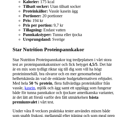
Kalorier:
175 kcal
Tillsatt socker:
Utan tillsatt socker
Proteinkällor:
Vassle kasein ägg
Portioner:
20 portioner
Pris:
194 kr
Pris per portion:
9,7 kr
Tillagning:
Endast vatten
Pannkakstyper:
Tunna eller tjocka
Ursprungsland:
Sverige
Star Nutrition Proteinpannkakor
Star Nutrition Proteinpannkakor tog tredjeplatsen i vårt stora
test av proteinpannkaksmixer och fick betyget
4,5/5
. Det här
är en mix som tydligt riktar sig till dig som vill ha högt
proteininnehåll, bra råvaror och en mer genomarbetad
helhetskänsla än vad de enklaste budgetalternativen erbjuder.
Med hela
50 % protein
, flera fullvärdiga proteinkällor från
vassle,
kasein
, mjölk och ägg samt ett upplägg som fungerar
både för tunna pannkakor och tjockare amerikanska varianter,
är det lätt att förstå varför den fått utmärkelsen
bästa
premiumvalet
i vårt test.
Under våra 8 veckors praktiska tester användes mixen både
som snabb frukost, mellanmål efter träning och som meal prep