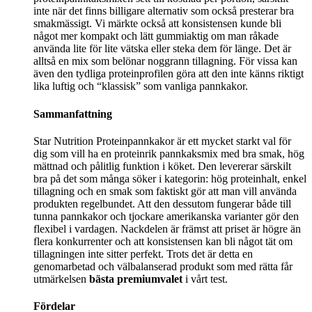
inte när det finns billigare alternativ som också presterar bra
smakmässigt. Vi märkte också att konsistensen kunde bli
något mer kompakt och lätt gummiaktig om man råkade
använda lite för lite vätska eller steka dem för länge. Det är
alltså en mix som belönar noggrann tillagning. För vissa kan
även den tydliga proteinprofilen göra att den inte känns riktigt
lika luftig och “klassisk” som vanliga pannkakor.
Sammanfattning
Star Nutrition Proteinpannkakor är ett mycket starkt val för
dig som vill ha en proteinrik pannkaksmix med bra smak, hög
mättnad och pålitlig funktion i köket. Den levererar särskilt
bra på det som många söker i kategorin: hög proteinhalt, enkel
tillagning och en smak som faktiskt gör att man vill använda
produkten regelbundet. Att den dessutom fungerar både till
tunna pannkakor och tjockare amerikanska varianter gör den
flexibel i vardagen. Nackdelen är främst att priset är högre än
flera konkurrenter och att konsistensen kan bli något tät om
tillagningen inte sitter perfekt. Trots det är detta en
genomarbetad och välbalanserad produkt som med rätta får
utmärkelsen
bästa premiumvalet
i vårt test.
Fördelar