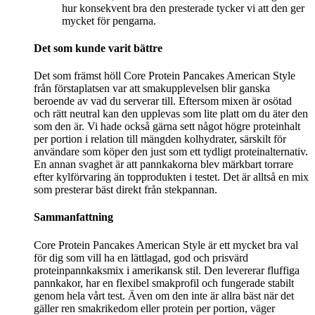
hur konsekvent bra den presterade tycker vi att den ger
mycket för pengarna.
Det som kunde varit bättre
Det som främst höll Core Protein Pancakes American Style
från förstaplatsen var att smakupplevelsen blir ganska
beroende av vad du serverar till. Eftersom mixen är osötad
och rätt neutral kan den upplevas som lite platt om du äter den
som den är. Vi hade också gärna sett något högre proteinhalt
per portion i relation till mängden kolhydrater, särskilt för
användare som köper den just som ett tydligt proteinalternativ.
En annan svaghet är att pannkakorna blev märkbart torrare
efter kylförvaring än topprodukten i testet. Det är alltså en mix
som presterar bäst direkt från stekpannan.
Sammanfattning
Core Protein Pancakes American Style är ett mycket bra val
för dig som vill ha en lättlagad, god och prisvärd
proteinpannkaksmix i amerikansk stil. Den levererar fluffiga
pannkakor, har en flexibel smakprofil och fungerade stabilt
genom hela vårt test. Även om den inte är allra bäst när det
gäller ren smakrikedom eller protein per portion, väger