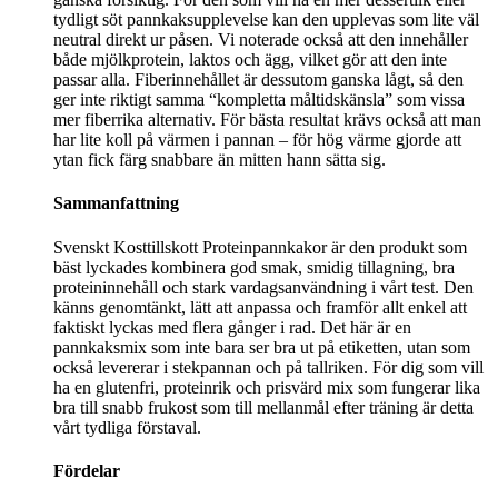
tydligt söt pannkaksupplevelse kan den upplevas som lite väl
neutral direkt ur påsen. Vi noterade också att den innehåller
både mjölkprotein, laktos och ägg, vilket gör att den inte
passar alla. Fiberinnehållet är dessutom ganska lågt, så den
ger inte riktigt samma “kompletta måltidskänsla” som vissa
mer fiberrika alternativ. För bästa resultat krävs också att man
har lite koll på värmen i pannan – för hög värme gjorde att
ytan fick färg snabbare än mitten hann sätta sig.
Sammanfattning
Svenskt Kosttillskott Proteinpannkakor är den produkt som
bäst lyckades kombinera god smak, smidig tillagning, bra
proteininnehåll och stark vardagsanvändning i vårt test. Den
känns genomtänkt, lätt att anpassa och framför allt enkel att
faktiskt lyckas med flera gånger i rad. Det här är en
pannkaksmix som inte bara ser bra ut på etiketten, utan som
också levererar i stekpannan och på tallriken. För dig som vill
ha en glutenfri, proteinrik och prisvärd mix som fungerar lika
bra till snabb frukost som till mellanmål efter träning är detta
vårt tydliga förstaval.
Fördelar