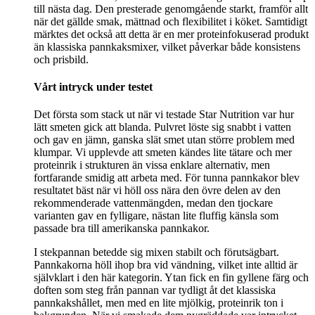
till nästa dag. Den presterade genomgående starkt, framför allt
när det gällde smak, mättnad och flexibilitet i köket. Samtidigt
märktes det också att detta är en mer proteinfokuserad produkt
än klassiska pannkaksmixer, vilket påverkar både konsistens
och prisbild.
Vårt intryck under testet
Det första som stack ut när vi testade Star Nutrition var hur
lätt smeten gick att blanda. Pulvret löste sig snabbt i vatten
och gav en jämn, ganska slät smet utan större problem med
klumpar. Vi upplevde att smeten kändes lite tätare och mer
proteinrik i strukturen än vissa enklare alternativ, men
fortfarande smidig att arbeta med. För tunna pannkakor blev
resultatet bäst när vi höll oss nära den övre delen av den
rekommenderade vattenmängden, medan den tjockare
varianten gav en fylligare, nästan lite fluffig känsla som
passade bra till amerikanska pannkakor.
I stekpannan betedde sig mixen stabilt och förutsägbart.
Pannkakorna höll ihop bra vid vändning, vilket inte alltid är
självklart i den här kategorin. Ytan fick en fin gyllene färg och
doften som steg från pannan var tydligt åt det klassiska
pannkakshållet, men med en lite mjölkig, proteinrik ton i