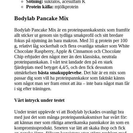
Sötning:
sukralos, acesulfam K
Protein källa:
mjölkprotein
Bodylab Pancake Mix
Bodylab Pancake Mix är en proteinpannkaksmix som framför
allt sticker ut genom sin tydliga smakprofil och sitt bredare
fokus på njutning än bara makron. Med 31 g protein per 100
g, relativt låg sockerhalt och flera ovanliga smaker som White
Chocolate Raspberry, Apple & Cinnamon och Chocolate
Chip erbjuder den något mer än den klassiska, neutrala
proteinpannkakan. I vårt test landade den på en stark
fjärdeplats med betyget 4,4/5, och den fick dessutom
utmärkelsen
bästa smakupplevelse
. Det här är en mix som
passar dig som vill ha proteinpannkakor som faktiskt känns
som något man ser fram emot att äta – inte bara något man får
i sig efter träningen.
Vårt intryck under testet
Under testet upplevde vi att Bodylab lyckades ovanligt bra
med just det som många proteinpannkaksmixer har svårt för:
att kännas mer som riktiga amerikanska pannkakor än som en
kompromissprodukt. Smeten var lätt att skaka ihop och fick