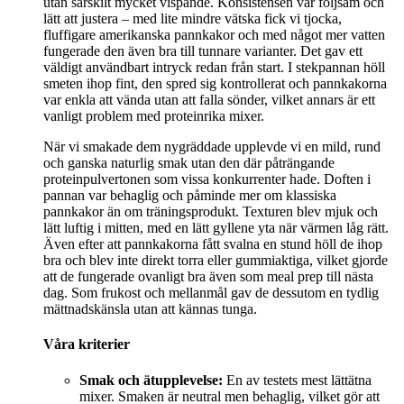
utan särskilt mycket vispande. Konsistensen var följsam och
lätt att justera – med lite mindre vätska fick vi tjocka,
fluffigare amerikanska pannkakor och med något mer vatten
fungerade den även bra till tunnare varianter. Det gav ett
väldigt användbart intryck redan från start. I stekpannan höll
smeten ihop fint, den spred sig kontrollerat och pannkakorna
var enkla att vända utan att falla sönder, vilket annars är ett
vanligt problem med proteinrika mixer.
När vi smakade dem nygräddade upplevde vi en mild, rund
och ganska naturlig smak utan den där påträngande
proteinpulvertonen som vissa konkurrenter hade. Doften i
pannan var behaglig och påminde mer om klassiska
pannkakor än om träningsprodukt. Texturen blev mjuk och
lätt luftig i mitten, med en lätt gyllene yta när värmen låg rätt.
Även efter att pannkakorna fått svalna en stund höll de ihop
bra och blev inte direkt torra eller gummiaktiga, vilket gjorde
att de fungerade ovanligt bra även som meal prep till nästa
dag. Som frukost och mellanmål gav de dessutom en tydlig
mättnadskänsla utan att kännas tunga.
Våra kriterier
Smak och ätupplevelse:
En av testets mest lättätna
mixer. Smaken är neutral men behaglig, vilket gör att