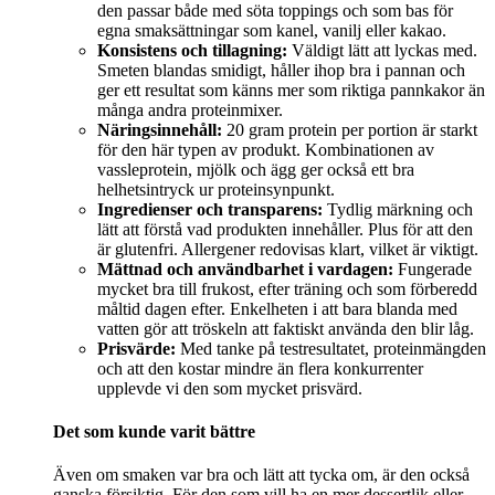
den passar både med söta toppings och som bas för
egna smaksättningar som kanel, vanilj eller kakao.
Konsistens och tillagning:
Väldigt lätt att lyckas med.
Smeten blandas smidigt, håller ihop bra i pannan och
ger ett resultat som känns mer som riktiga pannkakor än
många andra proteinmixer.
Näringsinnehåll:
20 gram protein per portion är starkt
för den här typen av produkt. Kombinationen av
vassleprotein, mjölk och ägg ger också ett bra
helhetsintryck ur proteinsynpunkt.
Ingredienser och transparens:
Tydlig märkning och
lätt att förstå vad produkten innehåller. Plus för att den
är glutenfri. Allergener redovisas klart, vilket är viktigt.
Mättnad och användbarhet i vardagen:
Fungerade
mycket bra till frukost, efter träning och som förberedd
måltid dagen efter. Enkelheten i att bara blanda med
vatten gör att tröskeln att faktiskt använda den blir låg.
Prisvärde:
Med tanke på testresultatet, proteinmängden
och att den kostar mindre än flera konkurrenter
upplevde vi den som mycket prisvärd.
Det som kunde varit bättre
Även om smaken var bra och lätt att tycka om, är den också
ganska försiktig. För den som vill ha en mer dessertlik eller