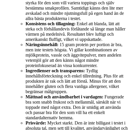
styrka för den som vill variera toppings och själv
bestämma smakprofilen. Samtidigt känns den lite mer
avskalad och mindre njutningsfull på egen hand än de
allra bästa produkterna i testet.
Konsistens och tillagning:
Enkel att blanda, lätt att
steka och förhållandevis förlåtande så länge man håller
värmen på medelnivå. Resultatet blev luftigt och
amerikanskt fluffigt, vilket vi uppskattade.
Näringsinnehåll:
15 gram protein per portion är bra,
men inte testets högsta. Vi gillar kombinationen av
mjölkprotein, vassle och äggvitepulver, men andelen
vetemjöl gör att den känns något mindre
proteinfokuserad än vissa konkurrenter.
Ingredienser och transparens:
Tydlig
innehållsförteckning och enkel tillredning. Plus för att
produkten är rak och lätt att förstå. Minus för att den
innehåller gluten och flera vanliga allergener, vilket
begränsar målgruppen.
Mättnad och användbarhet i vardagen:
Fungerade
bra som snabb frukost och mellanmål, särskilt när vi
toppade med något extra. Den är smidig att använda
och passar bra för den som vill ha ett enkelt
standardalternativ hemma.
Prisvärde:
Mycket starkt. Den är inte billigast i testet i
absoluta tal, men sett till kvalitet, användarvänlighet och