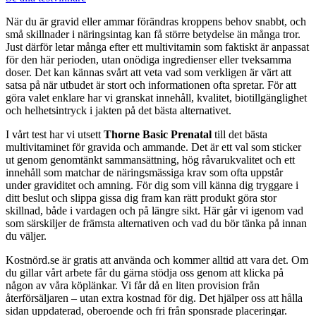
När du är gravid eller ammar förändras kroppens behov snabbt, och
små skillnader i näringsintag kan få större betydelse än många tror.
Just därför letar många efter ett multivitamin som faktiskt är anpassat
för den här perioden, utan onödiga ingredienser eller tveksamma
doser. Det kan kännas svårt att veta vad som verkligen är värt att
satsa på när utbudet är stort och informationen ofta spretar. För att
göra valet enklare har vi granskat innehåll, kvalitet, biotillgänglighet
och helhetsintryck i jakten på det bästa alternativet.
I vårt test har vi utsett
Thorne Basic Prenatal
till det bästa
multivitaminet för gravida och ammande. Det är ett val som sticker
ut genom genomtänkt sammansättning, hög råvarukvalitet och ett
innehåll som matchar de näringsmässiga krav som ofta uppstår
under graviditet och amning. För dig som vill känna dig tryggare i
ditt beslut och slippa gissa dig fram kan rätt produkt göra stor
skillnad, både i vardagen och på längre sikt. Här går vi igenom vad
som särskiljer de främsta alternativen och vad du bör tänka på innan
du väljer.
Kostnörd.se är gratis att använda och kommer alltid att vara det. Om
du gillar vårt arbete får du gärna stödja oss genom att klicka på
någon av våra köplänkar. Vi får då en liten provision från
återförsäljaren – utan extra kostnad för dig. Det hjälper oss att hålla
sidan uppdaterad, oberoende och fri från sponsrade placeringar.