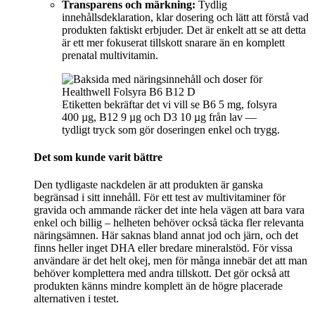
Transparens och märkning:
Tydlig
innehållsdeklaration, klar dosering och lätt att förstå vad
produkten faktiskt erbjuder. Det är enkelt att se att detta
är ett mer fokuserat tillskott snarare än en komplett
prenatal multivitamin.
Etiketten bekräftar det vi vill se B6 5 mg, folsyra
400 µg, B12 9 µg och D3 10 µg från lav —
tydligt tryck som gör doseringen enkel och trygg.
Det som kunde varit bättre
Den tydligaste nackdelen är att produkten är ganska
begränsad i sitt innehåll. För ett test av multivitaminer för
gravida och ammande räcker det inte hela vägen att bara vara
enkel och billig – helheten behöver också täcka fler relevanta
näringsämnen. Här saknas bland annat jod och järn, och det
finns heller inget DHA eller bredare mineralstöd. För vissa
användare är det helt okej, men för många innebär det att man
behöver komplettera med andra tillskott. Det gör också att
produkten känns mindre komplett än de högre placerade
alternativen i testet.