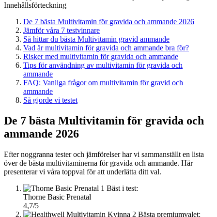
Innehållsförteckning
De 7 bästa Multivitamin för gravida och ammande 2026
Jämför våra 7 testvinnare
Så hittar du bästa Multivitamin gravid ammande
Vad är multivitamin för gravida och ammande bra för?
Risker med multivitamin för gravida och ammande
Tips för användning av multivitamin för gravida och
ammande
FAQ: Vanliga frågor om multivitamin för gravid och
ammande
Så gjorde vi testet
De 7 bästa Multivitamin för gravida och
ammande 2026
Efter noggranna tester och jämförelser har vi sammanställt en lista
över de bästa multivitaminerna för gravida och ammande. Här
presenterar vi våra toppval för att underlätta ditt val.
1
Bäst i test:
Thorne Basic Prenatal
4,7/5
2
Bästa premiumvalet: