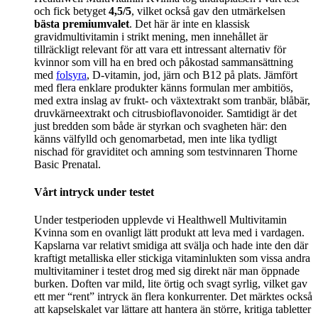
och fick betyget
4,5/5
, vilket också gav den utmärkelsen
bästa premiumvalet
. Det här är inte en klassisk
gravidmultivitamin i strikt mening, men innehållet är
tillräckligt relevant för att vara ett intressant alternativ för
kvinnor som vill ha en bred och påkostad sammansättning
med
folsyra
, D-vitamin, jod, järn och B12 på plats. Jämfört
med flera enklare produkter känns formulan mer ambitiös,
med extra inslag av frukt- och växtextrakt som tranbär, blåbär,
druvkärneextrakt och citrusbioflavonoider. Samtidigt är det
just bredden som både är styrkan och svagheten här: den
känns välfylld och genomarbetad, men inte lika tydligt
nischad för graviditet och amning som testvinnaren Thorne
Basic Prenatal.
Vårt intryck under testet
Under testperioden upplevde vi Healthwell Multivitamin
Kvinna som en ovanligt lätt produkt att leva med i vardagen.
Kapslarna var relativt smidiga att svälja och hade inte den där
kraftigt metalliska eller stickiga vitaminlukten som vissa andra
multivitaminer i testet drog med sig direkt när man öppnade
burken. Doften var mild, lite örtig och svagt syrlig, vilket gav
ett mer “rent” intryck än flera konkurrenter. Det märktes också
att kapselskalet var lättare att hantera än större, kritiga tabletter