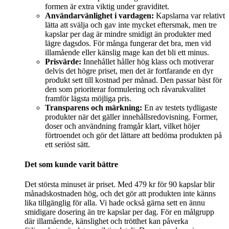
formen är extra viktig under graviditet.
Användarvänlighet i vardagen:
Kapslarna var relativt
lätta att svälja och gav inte mycket eftersmak, men tre
kapslar per dag är mindre smidigt än produkter med
lägre dagsdos. För många fungerar det bra, men vid
illamående eller känslig mage kan det bli ett minus.
Prisvärde:
Innehållet håller hög klass och motiverar
delvis det högre priset, men det är fortfarande en dyr
produkt sett till kostnad per månad. Den passar bäst för
den som prioriterar formulering och råvarukvalitet
framför lägsta möjliga pris.
Transparens och märkning:
En av testets tydligaste
produkter när det gäller innehållsredovisning. Former,
doser och användning framgår klart, vilket höjer
förtroendet och gör det lättare att bedöma produkten på
ett seriöst sätt.
Det som kunde varit bättre
Det största minuset är priset. Med 479 kr för 90 kapslar blir
månadskostnaden hög, och det gör att produkten inte känns
lika tillgänglig för alla. Vi hade också gärna sett en ännu
smidigare dosering än tre kapslar per dag. För en målgrupp
där illamående, känslighet och trötthet kan påverka