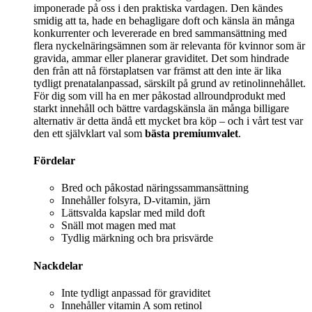
imponerade på oss i den praktiska vardagen. Den kändes
smidig att ta, hade en behagligare doft och känsla än många
konkurrenter och levererade en bred sammansättning med
flera nyckelnäringsämnen som är relevanta för kvinnor som är
gravida, ammar eller planerar graviditet. Det som hindrade
den från att nå förstaplatsen var främst att den inte är lika
tydligt prenatalanpassad, särskilt på grund av retinolinnehållet.
För dig som vill ha en mer påkostad allroundprodukt med
starkt innehåll och bättre vardagskänsla än många billigare
alternativ är detta ändå ett mycket bra köp – och i vårt test var
den ett självklart val som
bästa premiumvalet
.
Fördelar
Bred och påkostad näringssammansättning
Innehåller folsyra, D-vitamin, järn
Lättsvalda kapslar med mild doft
Snäll mot magen med mat
Tydlig märkning och bra prisvärde
Nackdelar
Inte tydligt anpassad för graviditet
Innehåller vitamin A som retinol