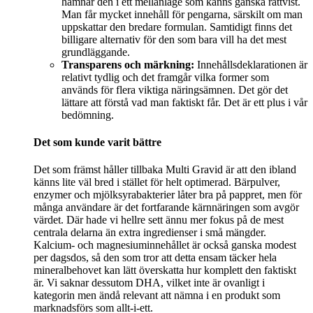
hamnar den i ett mellanläge som känns ganska rättvist.
Man får mycket innehåll för pengarna, särskilt om man
uppskattar den bredare formulan. Samtidigt finns det
billigare alternativ för den som bara vill ha det mest
grundläggande.
Transparens och märkning:
Innehållsdeklarationen är
relativt tydlig och det framgår vilka former som
används för flera viktiga näringsämnen. Det gör det
lättare att förstå vad man faktiskt får. Det är ett plus i vår
bedömning.
Det som kunde varit bättre
Det som främst håller tillbaka Multi Gravid är att den ibland
känns lite väl bred i stället för helt optimerad. Bärpulver,
enzymer och mjölksyrabakterier låter bra på pappret, men för
många användare är det fortfarande kärnnäringen som avgör
värdet. Där hade vi hellre sett ännu mer fokus på de mest
centrala delarna än extra ingredienser i små mängder.
Kalcium- och magnesiuminnehållet är också ganska modest
per dagsdos, så den som tror att detta ensam täcker hela
mineralbehovet kan lätt överskatta hur komplett den faktiskt
är. Vi saknar dessutom DHA, vilket inte är ovanligt i
kategorin men ändå relevant att nämna i en produkt som
marknadsförs som allt-i-ett.