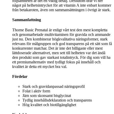
följsamheten är det en viktig detalj. Dessutom drar vi ner
något på helhetsintrycket för att vitamin A inte enbart kommer
från betakaroten, även om sammansättningen i övrigt är stark.
Sammanfattning
Thorne Basic Prenatal är enligt vårt test den mest kompletta
och genomarbetade multivitaminen för gravida och ammande
just nu. Den kombinerar högkvalitativa näringsformer, stark
relevans för målgruppen och god transparens på ett sätt som få
konkurrenter matchar. Det är inte det billigaste eller mest
lättdoserade alternativet, men sett till helheten var det ändå
den produkt som gav starkast totalintryck. För dig som vill ha
ett premiumalternativ med tydligt fokus på innehåll och
kvalitet är detta ett mycket bra val.
Fördelar
Stark och gravidanpassad näringsprofil
Folat i aktiv form
Järn som skonsamt bisglycinat
Tydlig innehållsdeklaration och transparens
Hög kvalitet och biotillgänglighet