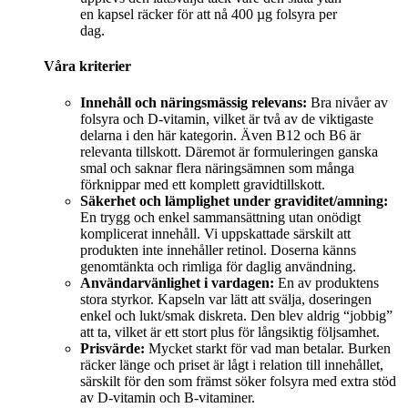
en kapsel räcker för att nå 400 µg folsyra per
dag.
Våra kriterier
Innehåll och näringsmässig relevans:
Bra nivåer av
folsyra och D-vitamin, vilket är två av de viktigaste
delarna i den här kategorin. Även B12 och B6 är
relevanta tillskott. Däremot är formuleringen ganska
smal och saknar flera näringsämnen som många
förknippar med ett komplett gravidtillskott.
Säkerhet och lämplighet under graviditet/amning:
En trygg och enkel sammansättning utan onödigt
komplicerat innehåll. Vi uppskattade särskilt att
produkten inte innehåller retinol. Doserna känns
genomtänkta och rimliga för daglig användning.
Användarvänlighet i vardagen:
En av produktens
stora styrkor. Kapseln var lätt att svälja, doseringen
enkel och lukt/smak diskreta. Den blev aldrig “jobbig”
att ta, vilket är ett stort plus för långsiktig följsamhet.
Prisvärde:
Mycket starkt för vad man betalar. Burken
räcker länge och priset är lågt i relation till innehållet,
särskilt för den som främst söker folsyra med extra stöd
av D-vitamin och B-vitaminer.