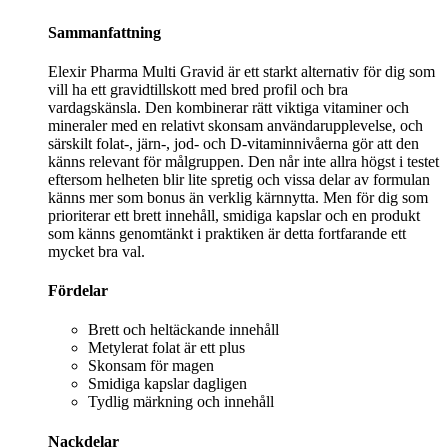
Sammanfattning
Elexir Pharma Multi Gravid är ett starkt alternativ för dig som
vill ha ett gravidtillskott med bred profil och bra
vardagskänsla. Den kombinerar rätt viktiga vitaminer och
mineraler med en relativt skonsam användarupplevelse, och
särskilt folat-, järn-, jod- och D-vitaminnivåerna gör att den
känns relevant för målgruppen. Den når inte allra högst i testet
eftersom helheten blir lite spretig och vissa delar av formulan
känns mer som bonus än verklig kärnnytta. Men för dig som
prioriterar ett brett innehåll, smidiga kapslar och en produkt
som känns genomtänkt i praktiken är detta fortfarande ett
mycket bra val.
Fördelar
Brett och heltäckande innehåll
Metylerat folat är ett plus
Skonsam för magen
Smidiga kapslar dagligen
Tydlig märkning och innehåll
Nackdelar