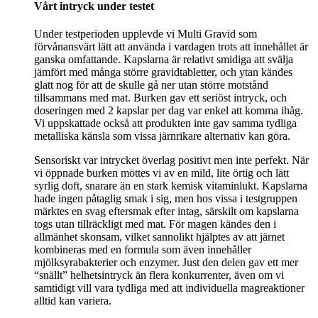
Vårt intryck under testet
Under testperioden upplevde vi Multi Gravid som
förvånansvärt lätt att använda i vardagen trots att innehållet är
ganska omfattande. Kapslarna är relativt smidiga att svälja
jämfört med många större gravidtabletter, och ytan kändes
glatt nog för att de skulle gå ner utan större motstånd
tillsammans med mat. Burken gav ett seriöst intryck, och
doseringen med 2 kapslar per dag var enkel att komma ihåg.
Vi uppskattade också att produkten inte gav samma tydliga
metalliska känsla som vissa järnrikare alternativ kan göra.
Sensoriskt var intrycket överlag positivt men inte perfekt. När
vi öppnade burken möttes vi av en mild, lite örtig och lätt
syrlig doft, snarare än en stark kemisk vitaminlukt. Kapslarna
hade ingen påtaglig smak i sig, men hos vissa i testgruppen
märktes en svag eftersmak efter intag, särskilt om kapslarna
togs utan tillräckligt med mat. För magen kändes den i
allmänhet skonsam, vilket sannolikt hjälptes av att järnet
kombineras med en formula som även innehåller
mjölksyrabakterier och enzymer. Just den delen gav ett mer
“snällt” helhetsintryck än flera konkurrenter, även om vi
samtidigt vill vara tydliga med att individuella magreaktioner
alltid kan variera.