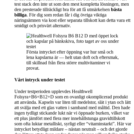
test stack den inte ut som den mest kompletta lösningen, men
den presterade tillräckligt bra för att få utmärkelsen
bästa
billiga
. För dig som redan får i dig övriga viktiga
näringsämnen via kost eller separata tillskott kan detta vara ett
smidigt och prisvärt alternativ.
Första intrycket efter öppning var hur små och
lena kapslarna är — helt utan doft och eftersmak,
till skillnad från flera större multivitaminer vi
provat.
Vårt intryck under testet
Under testperioden upplevdes Healthwell
Folsyra+B6+B12+D som en ovanligt okomplicerad produkt
att använda. Kapseln var liten till medelstor, slät i ytan och lätt
att svälja med ett glas vatten i samband med måltid. Den hade
ingen tydligt stickande lukt när vi öppnade burken, vilket var
ett plus jämfört med flera mer innehållstunga gravidtillskott
som ofta luktar metalliskt, syrligt eller “vitaminstarkt”. Här var
intrycket betydligt mildare – nästan neutralt – och det gjorde