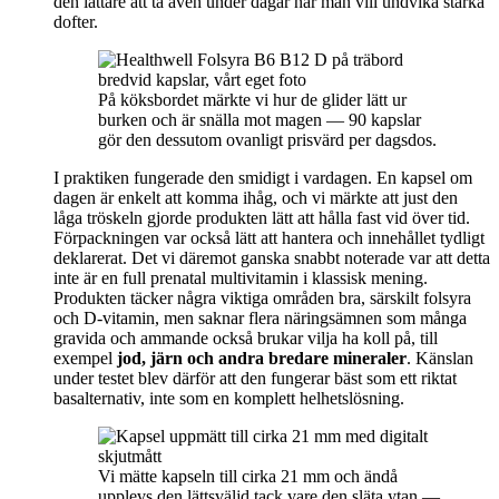
den lättare att ta även under dagar när man vill undvika starka
dofter.
På köksbordet märkte vi hur de glider lätt ur
burken och är snälla mot magen — 90 kapslar
gör den dessutom ovanligt prisvärd per dagsdos.
I praktiken fungerade den smidigt i vardagen. En kapsel om
dagen är enkelt att komma ihåg, och vi märkte att just den
låga tröskeln gjorde produkten lätt att hålla fast vid över tid.
Förpackningen var också lätt att hantera och innehållet tydligt
deklarerat. Det vi däremot ganska snabbt noterade var att detta
inte är en full prenatal multivitamin i klassisk mening.
Produkten täcker några viktiga områden bra, särskilt folsyra
och D-vitamin, men saknar flera näringsämnen som många
gravida och ammande också brukar vilja ha koll på, till
exempel
jod, järn och andra bredare mineraler
. Känslan
under testet blev därför att den fungerar bäst som ett riktat
basalternativ, inte som en komplett helhetslösning.
Vi mätte kapseln till cirka 21 mm och ändå
upplevs den lättsväljd tack vare den släta ytan —