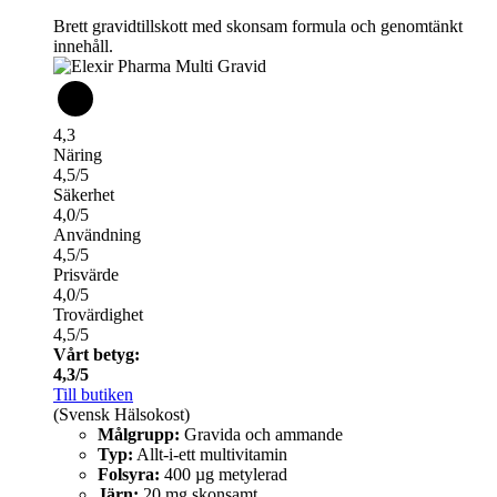
Brett gravidtillskott med skonsam formula och genomtänkt
innehåll.
4,3
Näring
4,5/5
Säkerhet
4,0/5
Användning
4,5/5
Prisvärde
4,0/5
Trovärdighet
4,5/5
Vårt betyg:
4,3/5
Till butiken
(Svensk Hälsokost)
Målgrupp:
Gravida och ammande
Typ:
Allt-i-ett multivitamin
Folsyra:
400 µg metylerad
Järn:
20 mg skonsamt