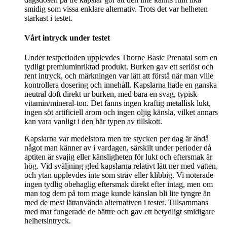
smidig som vissa enklare alternativ. Trots det var helheten
starkast i testet.
Vårt intryck under testet
Under testperioden upplevdes Thorne Basic Prenatal som en
tydligt premiuminriktad produkt. Burken gav ett seriöst och
rent intryck, och märkningen var lätt att förstå när man ville
kontrollera dosering och innehåll. Kapslarna hade en ganska
neutral doft direkt ur burken, med bara en svag, typisk
vitamin/mineral-ton. Det fanns ingen kraftig metallisk lukt,
ingen söt artificiell arom och ingen oljig känsla, vilket annars
kan vara vanligt i den här typen av tillskott.
Kapslarna var medelstora men tre stycken per dag är ändå
något man känner av i vardagen, särskilt under perioder då
aptiten är svajig eller känsligheten för lukt och eftersmak är
hög. Vid sväljning gled kapslarna relativt lätt ner med vatten,
och ytan upplevdes inte som sträv eller klibbig. Vi noterade
ingen tydlig obehaglig eftersmak direkt efter intag, men om
man tog dem på tom mage kunde känslan bli lite tyngre än
med de mest lättanvända alternativen i testet. Tillsammans
med mat fungerade de bättre och gav ett betydligt smidigare
helhetsintryck.