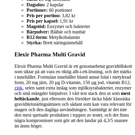
Dagsdos:
2 kapslar
Portioner:
60 portioner
Pris per portion:
3,82 kr
Pris per kapsel:
1,91 kr
Magstöd:
Enzymer och bakterier
Bärpulver:
Blåbär och tranbär
B12-form:
Metylkobalamin
Styrka:
Brett näringsinnehåll
Elexir Pharma Multi Gravid
Elexir Pharma Multi Gravid är ett genomarbetat gravidtillskott
som siktar på att vara en riktig allt-i-ett-lösning, och det märks
i innehållet. Formulan innehåller bland annat folat i metylerad
form, 20 mg järn, 20 µg D-vitamin, 150 µg jod, vitamin B12,
zink
, selen samt extra inslag som mjölksyrabakterier, enzymer
och små mängder bärpulver. I vårt test stack den ut som
mest
heltäckande
, just eftersom den försöker täcka både klassiska
graviditetsnäringsämnen och sådant som kan vara relevant för
magen och den dagliga användningen. Samtidigt är det inte
den mest spetsade produkten i toppen av testet, och det finns
några kompromisser som gör att den landar på 4,3/5 snarare
än ännu högre.