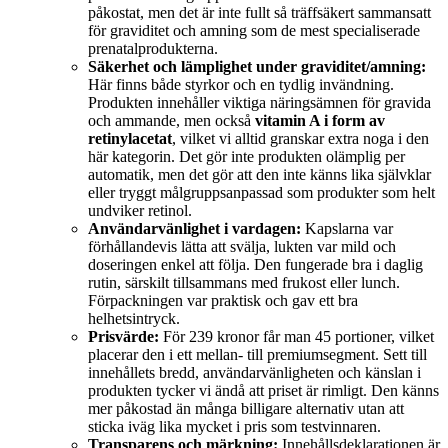
påkostat, men det är inte fullt så träffsäkert sammansatt
för graviditet och amning som de mest specialiserade
prenatalprodukterna.
Säkerhet och lämplighet under graviditet/amning:
Här finns både styrkor och en tydlig invändning.
Produkten innehåller viktiga näringsämnen för gravida
och ammande, men också
vitamin A i form av
retinylacetat
, vilket vi alltid granskar extra noga i den
här kategorin. Det gör inte produkten olämplig per
automatik, men det gör att den inte känns lika självklar
eller tryggt målgruppsanpassad som produkter som helt
undviker retinol.
Användarvänlighet i vardagen:
Kapslarna var
förhållandevis lätta att svälja, lukten var mild och
doseringen enkel att följa. Den fungerade bra i daglig
rutin, särskilt tillsammans med frukost eller lunch.
Förpackningen var praktisk och gav ett bra
helhetsintryck.
Prisvärde:
För 239 kronor får man 45 portioner, vilket
placerar den i ett mellan- till premiumsegment. Sett till
innehållets bredd, användarvänligheten och känslan i
produkten tycker vi ändå att priset är rimligt. Den känns
mer påkostad än många billigare alternativ utan att
sticka iväg lika mycket i pris som testvinnaren.
Transparens och märkning:
Innehållsdeklarationen är