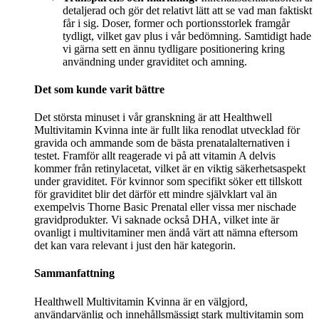
detaljerad och gör det relativt lätt att se vad man faktiskt
får i sig. Doser, former och portionsstorlek framgår
tydligt, vilket gav plus i vår bedömning. Samtidigt hade
vi gärna sett en ännu tydligare positionering kring
användning under graviditet och amning.
Det som kunde varit bättre
Det största minuset i vår granskning är att Healthwell
Multivitamin Kvinna inte är fullt lika renodlat utvecklad för
gravida och ammande som de bästa prenatalalternativen i
testet. Framför allt reagerade vi på att vitamin A delvis
kommer från retinylacetat, vilket är en viktig säkerhetsaspekt
under graviditet. För kvinnor som specifikt söker ett tillskott
för graviditet blir det därför ett mindre självklart val än
exempelvis Thorne Basic Prenatal eller vissa mer nischade
gravidprodukter. Vi saknade också DHA, vilket inte är
ovanligt i multivitaminer men ändå värt att nämna eftersom
det kan vara relevant i just den här kategorin.
Sammanfattning
Healthwell Multivitamin Kvinna är en välgjord,
användarvänlig och innehållsmässigt stark multivitamin som