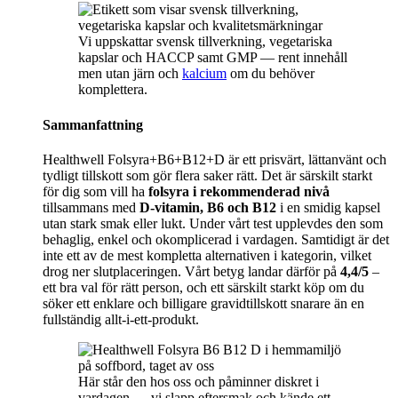
Vi uppskattar svensk tillverkning, vegetariska
kapslar och HACCP samt GMP — rent innehåll
men utan järn och
kalcium
om du behöver
komplettera.
Sammanfattning
Healthwell Folsyra+B6+B12+D är ett prisvärt, lättanvänt och
tydligt tillskott som gör flera saker rätt. Det är särskilt starkt
för dig som vill ha
folsyra i rekommenderad nivå
tillsammans med
D-vitamin, B6 och B12
i en smidig kapsel
utan stark smak eller lukt. Under vårt test upplevdes den som
behaglig, enkel och okomplicerad i vardagen. Samtidigt är det
inte ett av de mest kompletta alternativen i kategorin, vilket
drog ner slutplaceringen. Vårt betyg landar därför på
4,4/5
–
ett bra val för rätt person, och ett särskilt starkt köp om du
söker ett enklare och billigare gravidtillskott snarare än en
fullständig allt-i-ett-produkt.
Här står den hos oss och påminner diskret i
vardagen — vi slapp eftersmak och kände ett