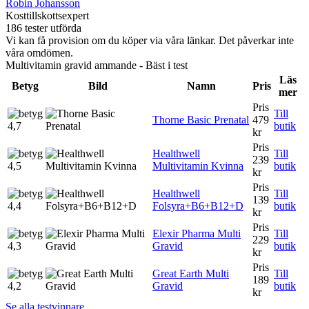
Robin Johansson
Kosttillskottsexpert
186 tester utförda
Vi kan få provision om du köper via våra länkar. Det påverkar inte
våra omdömen.
Multivitamin gravid ammande - Bäst i test
Läs
Betyg
Bild
Namn
Pris
mer
Pris
Till
Thorne Basic Prenatal
479
4,7
butik
kr
Pris
Healthwell
Till
239
4,5
Multivitamin Kvinna
butik
kr
Pris
Healthwell
Till
139
4,4
Folsyra+B6+B12+D
butik
kr
Pris
Elexir Pharma Multi
Till
229
4,3
Gravid
butik
kr
Pris
Great Earth Multi
Till
189
4,2
Gravid
butik
kr
Se alla testvinnare