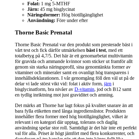
Folat:
1 mg 5-MTHF
Järn:
45 mg bisglycinat
Näringsformer:
Hög biotillgänglighet
Användning:
Före under efter
Thorne Basic Prenatal
Thorne Basic Prenatal var den produkt som presterade bäst i
vårt test och fick därför utmärkelsen
bäst i test
, med ett
totalbetyg på 4,7/5. Det här är ett genomarbetat multivitamin
för gravida och ammande kvinnor som sticker ut framför allt
genom sin starka näringsprofil, sina genomtänkta former av
vitaminer och mineraler samt en ovanligt hög transparens i
innehållsdeklarationen. I vår genomgång föll den väl ut på de
delar vi lade störst vikt vid: folat i aktiv form,
järn
i
bisglycinatform, bra nivåer av
D-vitamin
, jod och B12 samt
en tydlig inriktning mot just graviditet och amning.
Det märks att Thorne har lagt fokus på kvalitet snarare än att
bara fylla etiketten med långa ingredienslistor. Produkten
innehåller flera former med hög biotillgänglighet, vilket är
relevant i en kategori där upptag, tolerans och daglig
användning spelar stor roll. Samtidigt är det här inte ett perfekt
val för alla. Priset är högt jämfört med flera konkurrenter, och
dagsdosen på tre kapslar gör att den inte känns fullt lika