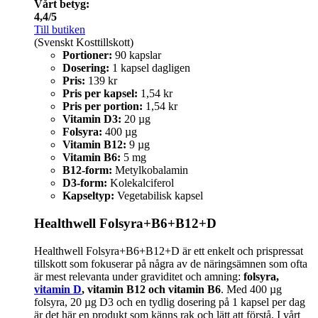
Vårt betyg:
4,4/5
Till butiken
(Svenskt Kosttillskott)
Portioner:
90 kapslar
Dosering:
1 kapsel dagligen
Pris:
139 kr
Pris per kapsel:
1,54 kr
Pris per portion:
1,54 kr
Vitamin D3:
20 µg
Folsyra:
400 µg
Vitamin B12:
9 µg
Vitamin B6:
5 mg
B12-form:
Metylkobalamin
D3-form:
Kolekalciferol
Kapseltyp:
Vegetabilisk kapsel
Healthwell Folsyra+B6+B12+D
Healthwell Folsyra+B6+B12+D är ett enkelt och prispressat
tillskott som fokuserar på några av de näringsämnen som ofta
är mest relevanta under graviditet och amning:
folsyra,
vitamin D
, vitamin B12 och vitamin B6
. Med 400 µg
folsyra, 20 µg D3 och en tydlig dosering på 1 kapsel per dag
är det här en produkt som känns rak och lätt att förstå. I vårt