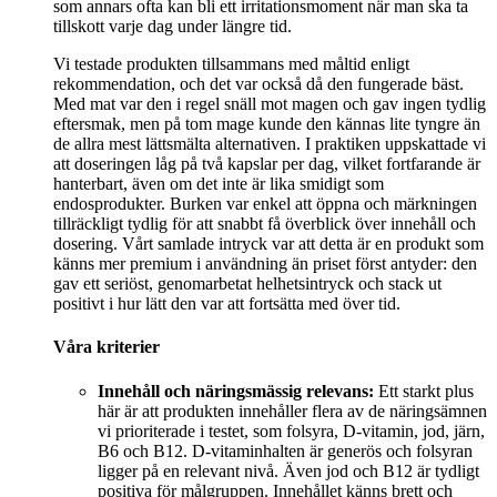
som annars ofta kan bli ett irritationsmoment när man ska ta
tillskott varje dag under längre tid.
Vi testade produkten tillsammans med måltid enligt
rekommendation, och det var också då den fungerade bäst.
Med mat var den i regel snäll mot magen och gav ingen tydlig
eftersmak, men på tom mage kunde den kännas lite tyngre än
de allra mest lättsmälta alternativen. I praktiken uppskattade vi
att doseringen låg på två kapslar per dag, vilket fortfarande är
hanterbart, även om det inte är lika smidigt som
endosprodukter. Burken var enkel att öppna och märkningen
tillräckligt tydlig för att snabbt få överblick över innehåll och
dosering. Vårt samlade intryck var att detta är en produkt som
känns mer premium i användning än priset först antyder: den
gav ett seriöst, genomarbetat helhetsintryck och stack ut
positivt i hur lätt den var att fortsätta med över tid.
Våra kriterier
Innehåll och näringsmässig relevans:
Ett starkt plus
här är att produkten innehåller flera av de näringsämnen
vi prioriterade i testet, som folsyra, D-vitamin, jod, järn,
B6 och B12. D-vitaminhalten är generös och folsyran
ligger på en relevant nivå. Även jod och B12 är tydligt
positiva för målgruppen. Innehållet känns brett och