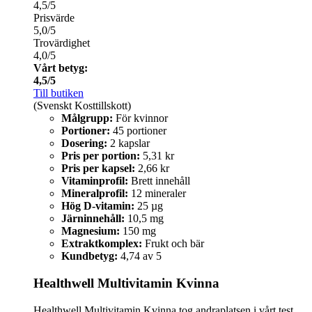
4,5/5
Prisvärde
5,0/5
Trovärdighet
4,0/5
Vårt betyg:
4,5/5
Till butiken
(Svenskt Kosttillskott)
Målgrupp:
För kvinnor
Portioner:
45 portioner
Dosering:
2 kapslar
Pris per portion:
5,31 kr
Pris per kapsel:
2,66 kr
Vitaminprofil:
Brett innehåll
Mineralprofil:
12 mineraler
Hög D-vitamin:
25 µg
Järninnehåll:
10,5 mg
Magnesium:
150 mg
Extraktkomplex:
Frukt och bär
Kundbetyg:
4,74 av 5
Healthwell Multivitamin Kvinna
Healthwell Multivitamin Kvinna tog andraplatsen i vårt test