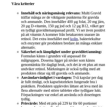
Våra kriterier
Innehåll och näringsmässig relevans:
Multi Gravid
träffar många av de viktigaste punkterna för gravida
och ammande. Den innehåller 400 µg folat, 20 mg järn,
20 µg D-vitamin, 150 µg jod och 12 µg B12, vilket ger
en tydligt graviditetsanpassad profil. Vi ser även positivt
på att vitamin A kommer från betakaroten snarare än
retinol. Det extra innehållet med
kolin
, bakteriekultur
och enzymer gör produkten bredare än många enklare
alternativ.
Säkerhet och lämplighet under graviditet/amning:
Formulan känns i grunden väl anpassad för
målgruppen. Doserna ligger på nivåer som känns
genomtänkta för dagligt bruk, och det är ett plus att man
undviker retinol. Märkningen är också tydlig med att
produkten riktar sig till gravida och ammande.
Användarvänlighet i vardagen:
Två kapslar per dag
är fullt rimligt, och kapselstorleken fungerade bra i
praktiken. Produkten upplevdes lättare att leva med än
flera alternativ med större tabletter eller tydligare lukt.
Förpackningen var enkel att använda och doseringen
tydlig.
Prisvärde:
Med ett pris på 229 kr för 60 portioner