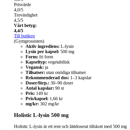
Prisvärde
4,0/5
Trovärdighet
4,5/5
Vårt betyg:
4,4/5
Till butiken
(Gymgrossisten)
Aktiv ingrediens:
L-lysin
Lysin per kapsel:
500 mg
Form:
fri form
Kapseltyp:
vegetabilisk
Vegansk:
ja
Tillsatser:
utan onödiga tillsatser
Rekommenderad dos:
1–3 kapslar
Doser/förp.:
30–90 doser
Antal kapslar:
90 st
Pris:
149 kr
Pris/kapsel:
1,66 kr
mg/kr:
302 mg/kr
Holistic L-lysin 500 mg
Holistic L-lysin är ett rent och lättdoserat tillskott med 500 mg