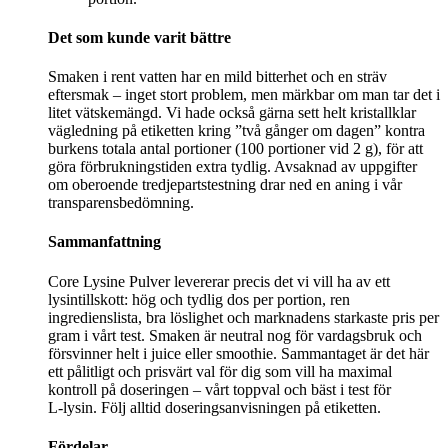
Det som kunde varit bättre
Smaken i rent vatten har en mild bitterhet och en sträv
eftersmak – inget stort problem, men märkbar om man tar det i
litet vätskemängd. Vi hade också gärna sett helt kristallklar
vägledning på etiketten kring ”två gånger om dagen” kontra
burkens totala antal portioner (100 portioner vid 2 g), för att
göra förbrukningstiden extra tydlig. Avsaknad av uppgifter
om oberoende tredjepartstestning drar ned en aning i vår
transparensbedömning.
Sammanfattning
Core Lysine Pulver levererar precis det vi vill ha av ett
lysintillskott: hög och tydlig dos per portion, ren
ingredienslista, bra löslighet och marknadens starkaste pris per
gram i vårt test. Smaken är neutral nog för vardagsbruk och
försvinner helt i juice eller smoothie. Sammantaget är det här
ett pålitligt och prisvärt val för dig som vill ha maximal
kontroll på doseringen – vårt toppval och bäst i test för
L‑lysin. Följ alltid doseringsanvisningen på etiketten.
Fördelar