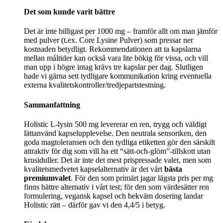
Det som kunde varit bättre
Det är inte billigast per 1000 mg – framför allt om man jämför
med pulver (t.ex. Core Lysine Pulver) som pressar ner
kostnaden betydligt. Rekommendationen att ta kapslarna
mellan måltider kan också vara lite bökig för vissa, och vill
man upp i högre intag krävs tre kapslar per dag. Slutligen
hade vi gärna sett tydligare kommunikation kring eventuella
externa kvalitetskontroller/tredjepartstestning.
Sammanfattning
Holistic L‑lysin 500 mg levererar en ren, trygg och väldigt
lättanvänd kapselupplevelse. Den neutrala sensoriken, den
goda magtoleransen och den tydliga etiketten gör den särskilt
attraktiv för dig som vill ha ett “sätt‑och‑glöm”‑tillskott utan
krusiduller. Det är inte det mest prispressade valet, men som
kvalitetsmedvetet kapselalternativ är det vårt
bästa
premiumvalet
. För den som primärt jagar lägsta pris per mg
finns bättre alternativ i vårt test; för den som värdesätter ren
formulering, vegansk kapsel och bekväm dosering landar
Holistic rätt – därför gav vi den 4,4/5 i betyg.