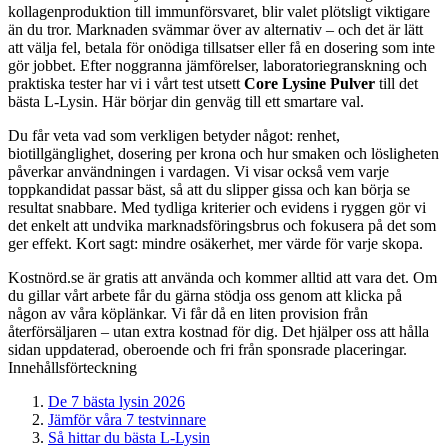
kollagenproduktion till immunförsvaret, blir valet plötsligt viktigare
än du tror. Marknaden svämmar över av alternativ – och det är lätt
att välja fel, betala för onödiga tillsatser eller få en dosering som inte
gör jobbet. Efter noggranna jämförelser, laboratoriegranskning och
praktiska tester har vi i vårt test utsett
Core Lysine Pulver
till det
bästa L-Lysin. Här börjar din genväg till ett smartare val.
Du får veta vad som verkligen betyder något: renhet,
biotillgänglighet, dosering per krona och hur smaken och lösligheten
påverkar användningen i vardagen. Vi visar också vem varje
toppkandidat passar bäst, så att du slipper gissa och kan börja se
resultat snabbare. Med tydliga kriterier och evidens i ryggen gör vi
det enkelt att undvika marknadsföringsbrus och fokusera på det som
ger effekt. Kort sagt: mindre osäkerhet, mer värde för varje skopa.
Kostnörd.se är gratis att använda och kommer alltid att vara det. Om
du gillar vårt arbete får du gärna stödja oss genom att klicka på
någon av våra köplänkar. Vi får då en liten provision från
återförsäljaren – utan extra kostnad för dig. Det hjälper oss att hålla
sidan uppdaterad, oberoende och fri från sponsrade placeringar.
Innehållsförteckning
De 7 bästa lysin 2026
Jämför våra 7 testvinnare
Så hittar du bästa L-Lysin