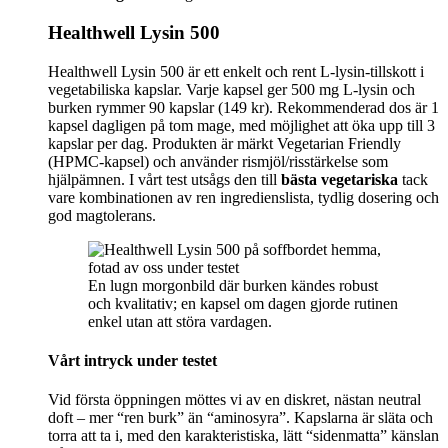
Healthwell Lysin 500
Healthwell Lysin 500 är ett enkelt och rent L‑lysin-tillskott i
vegetabiliska kapslar. Varje kapsel ger 500 mg L‑lysin och
burken rymmer 90 kapslar (149 kr). Rekommenderad dos är 1
kapsel dagligen på tom mage, med möjlighet att öka upp till 3
kapslar per dag. Produkten är märkt Vegetarian Friendly
(HPMC‑kapsel) och använder rismjöl/risstärkelse som
hjälpämnen. I vårt test utsågs den till
bästa vegetariska
tack
vare kombinationen av ren ingredienslista, tydlig dosering och
god magtolerans.
En lugn morgonbild där burken kändes robust
och kvalitativ; en kapsel om dagen gjorde rutinen
enkel utan att störa vardagen.
Vårt intryck under testet
Vid första öppningen möttes vi av en diskret, nästan neutral
doft – mer “ren burk” än “aminosyra”. Kapslarna är släta och
torra att ta i, med den karakteristiska, lätt “sidenmatta” känslan