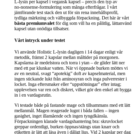
L‑lysin per kapsel i vegansk kapsel – precis den typ av
no‑nonsense‑formulering som många efterfrågar. I vårt
jämförande test stack den ut för sin rena innehållsprofil,
tydliga märkning och välbyggda förpackning. Det här är vårt
bästa premiumvalet
för dig som vill ha en pålitlig, lättanvänd
kapsel utan onödiga tillsatser.
Vårt intryck under testet
Vi använde Holistic L‑lysin dagligen i 14 dagar enligt vår
metodik, främst 2 kapslar mellan måltider på morgonen.
Kapslarna är medelstora och torra i ytan – de glider lätt ner
med ett par klunkar vatten. När vi öppnade burken möttes vi
av en neutral, svagt “apotekig” doft av kapselmaterial, men
ingen stickande lukt från aminosyran och inga pulverrester i
locket. Inga eftersmaker eller “uppstötningar” efter intag;
upplevelsen var ren och diskret, vilket gör den enkel att bygga
in i en vardagsrutin.
Vi testade både på fastande mage och tillsammans med ett lätt
mellanmål. Magen reagerade lugnt i båda fallen – ingen
gasighet, inget illamående och ingen tyngdkänsla.
Förpackningen klarade vardagshantering bra: skruvlocket
greppar ordentligt, burken öppnas/stängs utan knarr och
etiketten är lätt att läsa även i dåligt ljus. Vid 2 kapslar per dag