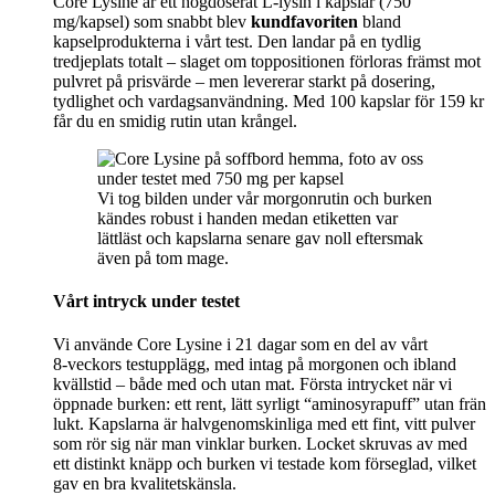
Core Lysine är ett högdoserat L-lysin i kapslar (750
mg/kapsel) som snabbt blev
kundfavoriten
bland
kapselprodukterna i vårt test. Den landar på en tydlig
tredjeplats totalt – slaget om toppositionen förloras främst mot
pulvret på prisvärde – men levererar starkt på dosering,
tydlighet och vardagsanvändning. Med 100 kapslar för 159 kr
får du en smidig rutin utan krångel.
Vi tog bilden under vår morgonrutin och burken
kändes robust i handen medan etiketten var
lättläst och kapslarna senare gav noll eftersmak
även på tom mage.
Vårt intryck under testet
Vi använde Core Lysine i 21 dagar som en del av vårt
8‑veckors testupplägg, med intag på morgonen och ibland
kvällstid – både med och utan mat. Första intrycket när vi
öppnade burken: ett rent, lätt syrligt “aminosyrapuff” utan frän
lukt. Kapslarna är halvgenomskinliga med ett fint, vitt pulver
som rör sig när man vinklar burken. Locket skruvas av med
ett distinkt knäpp och burken vi testade kom förseglad, vilket
gav en bra kvalitetskänsla.