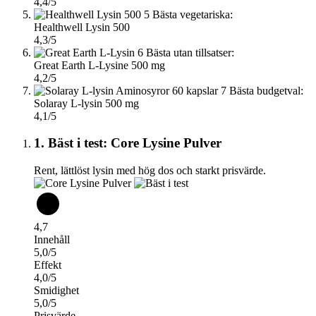
4,4/5
5
Bästa vegetariska:
Healthwell Lysin 500
4,3/5
6
Bästa utan tillsatser:
Great Earth L-Lysine 500 mg
4,2/5
7
Bästa budgetval:
Solaray L-lysin 500 mg
4,1/5
1. Bäst i test: Core Lysine Pulver
Rent, lättlöst lysin med hög dos och starkt prisvärde.
4,7
Innehåll
5,0/5
Effekt
4,0/5
Smidighet
5,0/5
Prisvärde