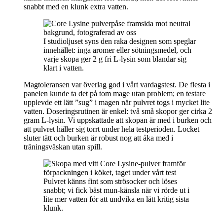
snabbt med en klunk extra vatten.
I studioljuset syns den raka designen som speglar
innehållet: inga aromer eller sötningsmedel, och
varje skopa ger 2 g fri L‑lysin som blandar sig
klart i vatten.
Magtoleransen var överlag god i vårt vardagstest. De flesta i
panelen kunde ta det på tom mage utan problem; en testare
upplevde ett lätt ”sug” i magen när pulvret togs i mycket lite
vatten. Doseringsrutinen är enkel: två små skopor ger cirka 2
gram L‑lysin. Vi uppskattade att skopan är med i burken och
att pulvret håller sig torrt under hela testperioden. Locket
sluter tätt och burken är robust nog att åka med i
träningsväskan utan spill.
Pulvret känns fint som strösocker och löses
snabbt; vi fick bäst mun-känsla när vi rörde ut i
lite mer vatten för att undvika en lätt kritig sista
klunk.