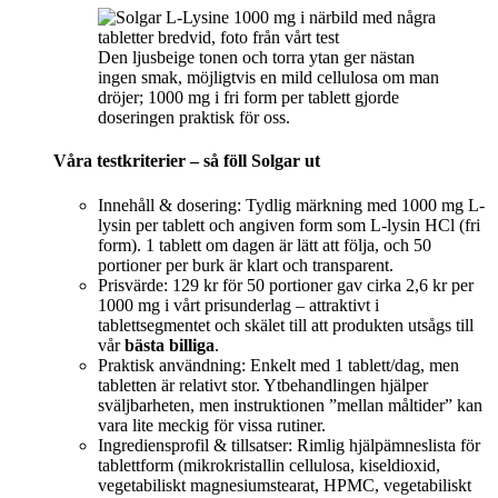
Den ljusbeige tonen och torra ytan ger nästan
ingen smak, möjligtvis en mild cellulosa om man
dröjer; 1000 mg i fri form per tablett gjorde
doseringen praktisk för oss.
Våra testkriterier – så föll Solgar ut
Innehåll & dosering: Tydlig märkning med 1000 mg L-
lysin per tablett och angiven form som L-lysin HCl (fri
form). 1 tablett om dagen är lätt att följa, och 50
portioner per burk är klart och transparent.
Prisvärde: 129 kr för 50 portioner gav cirka 2,6 kr per
1000 mg i vårt prisunderlag – attraktivt i
tablettsegmentet och skälet till att produkten utsågs till
vår
bästa billiga
.
Praktisk användning: Enkelt med 1 tablett/dag, men
tabletten är relativt stor. Ytbehandlingen hjälper
sväljbarheten, men instruktionen ”mellan måltider” kan
vara lite meckig för vissa rutiner.
Ingrediensprofil & tillsatser: Rimlig hjälpämneslista för
tablettform (mikrokristallin cellulosa, kiseldioxid,
vegetabiliskt magnesiumstearat, HPMC, vegetabiliskt