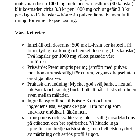
motsvarar dosen 1000 mg, och med vår testburk (90 kapslar)
blir kostnaden cirka 3,3 kr per 1000 mg och ungefär 3,3 kr
per dag vid 2 kapslar – högre än pulveralternativ, men fullt
rimligt för en ren kapsellösning.
Våra kriterier
Innehåll och dosering: 500 mg L‑lysin per kapsel i fri
form, tydlig märkning och enkel dosering (1–3 kapslar).
Två kapslar ger 1000 mg vilket passade våra
jämförelser.
Prisvärde: Premiumpris per mg jämfört med pulver,
men konkurrenskraftigt för en ren, vegansk kapsel utan
onödiga tillsatser.
Praktisk användning: Mycket god sväljbarhet, neutral
lukt/smak och smidig burk. Lätt att hålla fast vid rutinen
även mellan måltider.
Ingrediensprofil och tillsatser: Kort och ren
ingredienslista, vegansk kapsel. Bra för dig som
undviker onödiga hjälpämnen.
Transparens och kvalitetssignaler: Tydlig dos/delad dos
på etiketten och bra spårbarhet. Vi hittade inga
uppgifter om tredjepartstestning, men helhetsintrycket
av märkning och seriös profil är gott.