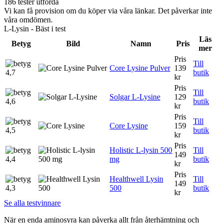
186 tester utförda
Vi kan få provision om du köper via våra länkar. Det påverkar inte
våra omdömen.
L-Lysin - Bäst i test
Läs
Betyg
Bild
Namn
Pris
mer
Pris
Till
Core Lysine Pulver
139
4,7
butik
kr
Pris
Till
Solgar L-Lysine
129
4,6
butik
kr
Pris
Till
Core Lysine
159
4,5
butik
kr
Pris
Holistic L-lysin 500
Till
149
4,4
mg
butik
kr
Pris
Healthwell Lysin
Till
149
4,3
500
butik
kr
Se alla testvinnare
När en enda aminosyra kan påverka allt från återhämtning och