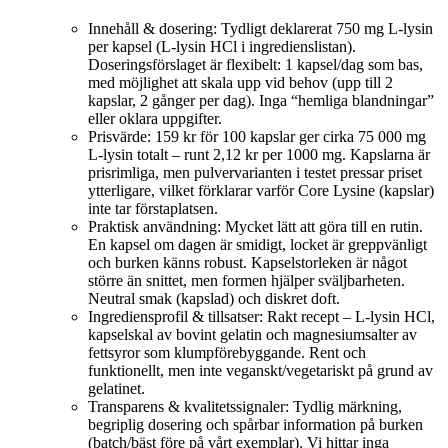
Innehåll & dosering: Tydligt deklarerat 750 mg L‑lysin
per kapsel (L‑lysin HCl i ingredienslistan).
Doseringsförslaget är flexibelt: 1 kapsel/dag som bas,
med möjlighet att skala upp vid behov (upp till 2
kapslar, 2 gånger per dag). Inga “hemliga blandningar”
eller oklara uppgifter.
Prisvärde: 159 kr för 100 kapslar ger cirka 75 000 mg
L‑lysin totalt – runt 2,12 kr per 1000 mg. Kapslarna är
prisrimliga, men pulvervarianten i testet pressar priset
ytterligare, vilket förklarar varför Core Lysine (kapslar)
inte tar förstaplatsen.
Praktisk användning: Mycket lätt att göra till en rutin.
En kapsel om dagen är smidigt, locket är greppvänligt
och burken känns robust. Kapselstorleken är något
större än snittet, men formen hjälper sväljbarheten.
Neutral smak (kapslad) och diskret doft.
Ingrediensprofil & tillsatser: Rakt recept – L‑lysin HCl,
kapselskal av bovint gelatin och magnesiumsalter av
fettsyror som klumpförebyggande. Rent och
funktionellt, men inte veganskt/vegetariskt på grund av
gelatinet.
Transparens & kvalitetssignaler: Tydlig märkning,
begriplig dosering och spårbar information på burken
(batch/bäst före på vårt exemplar). Vi hittar inga