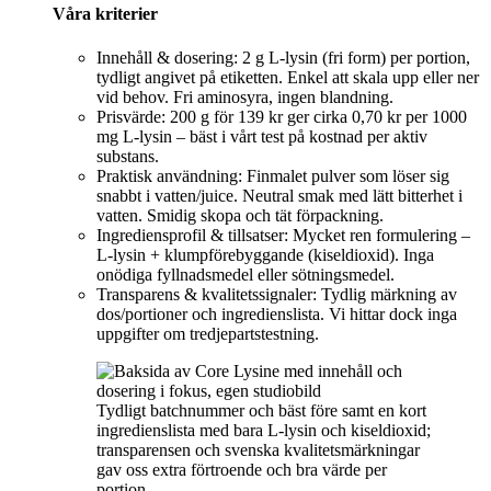
Våra kriterier
Innehåll & dosering: 2 g L‑lysin (fri form) per portion,
tydligt angivet på etiketten. Enkel att skala upp eller ner
vid behov. Fri aminosyra, ingen blandning.
Prisvärde: 200 g för 139 kr ger cirka 0,70 kr per 1000
mg L‑lysin – bäst i vårt test på kostnad per aktiv
substans.
Praktisk användning: Finmalet pulver som löser sig
snabbt i vatten/juice. Neutral smak med lätt bitterhet i
vatten. Smidig skopa och tät förpackning.
Ingrediensprofil & tillsatser: Mycket ren formulering –
L‑lysin + klumpförebyggande (kiseldioxid). Inga
onödiga fyllnadsmedel eller sötningsmedel.
Transparens & kvalitetssignaler: Tydlig märkning av
dos/portioner och ingredienslista. Vi hittar dock inga
uppgifter om tredjepartstestning.
Tydligt batchnummer och bäst före samt en kort
ingredienslista med bara L‑lysin och kiseldioxid;
transparensen och svenska kvalitetsmärkningar
gav oss extra förtroende och bra värde per
portion.