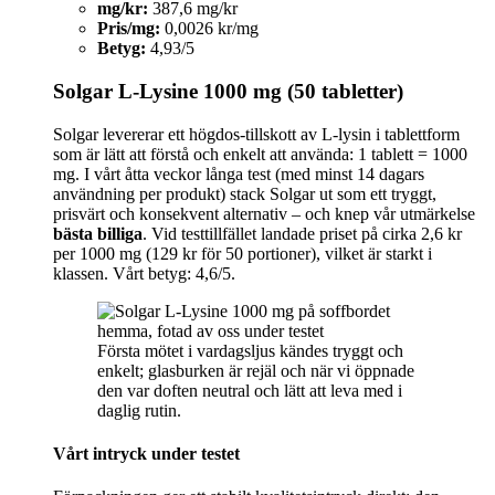
mg/kr:
387,6 mg/kr
Pris/mg:
0,0026 kr/mg
Betyg:
4,93/5
Solgar L-Lysine 1000 mg (50 tabletter)
Solgar levererar ett högdos-tillskott av L-lysin i tablettform
som är lätt att förstå och enkelt att använda: 1 tablett = 1000
mg. I vårt åtta veckor långa test (med minst 14 dagars
användning per produkt) stack Solgar ut som ett tryggt,
prisvärt och konsekvent alternativ – och knep vår utmärkelse
bästa billiga
. Vid testtillfället landade priset på cirka 2,6 kr
per 1000 mg (129 kr för 50 portioner), vilket är starkt i
klassen. Vårt betyg: 4,6/5.
Första mötet i vardagsljus kändes tryggt och
enkelt; glasburken är rejäl och när vi öppnade
den var doften neutral och lätt att leva med i
daglig rutin.
Vårt intryck under testet