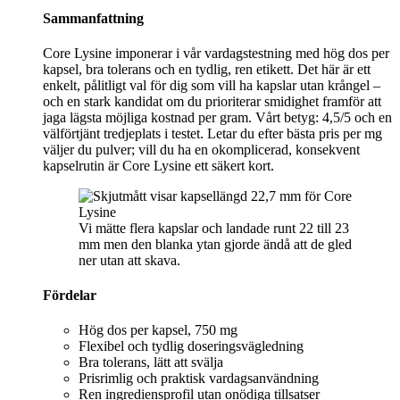
Sammanfattning
Core Lysine imponerar i vår vardagstestning med hög dos per
kapsel, bra tolerans och en tydlig, ren etikett. Det här är ett
enkelt, pålitligt val för dig som vill ha kapslar utan krångel –
och en stark kandidat om du prioriterar smidighet framför att
jaga lägsta möjliga kostnad per gram. Vårt betyg: 4,5/5 och en
välförtjänt tredjeplats i testet. Letar du efter bästa pris per mg
väljer du pulver; vill du ha en okomplicerad, konsekvent
kapselrutin är Core Lysine ett säkert kort.
Vi mätte flera kapslar och landade runt 22 till 23
mm men den blanka ytan gjorde ändå att de gled
ner utan att skava.
Fördelar
Hög dos per kapsel, 750 mg
Flexibel och tydlig doseringsvägledning
Bra tolerans, lätt att svälja
Prisrimlig och praktisk vardagsanvändning
Ren ingrediensprofil utan onödiga tillsatser