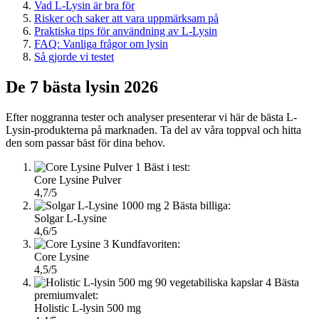
Vad L-Lysin är bra för
Risker och saker att vara uppmärksam på
Praktiska tips för användning av L-Lysin
FAQ: Vanliga frågor om lysin
Så gjorde vi testet
De 7 bästa lysin 2026
Efter noggranna tester och analyser presenterar vi här de bästa L-
Lysin-produkterna på marknaden. Ta del av våra toppval och hitta
den som passar bäst för dina behov.
1
Bäst i test:
Core Lysine Pulver
4,7/5
2
Bästa billiga:
Solgar L-Lysine
4,6/5
3
Kundfavoriten:
Core Lysine
4,5/5
4
Bästa
premiumvalet:
Holistic L-lysin 500 mg