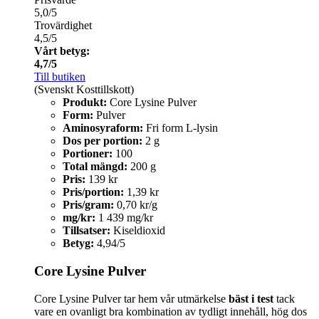
5,0/5
Trovärdighet
4,5/5
Vårt betyg:
4,7/5
Till butiken
(Svenskt Kosttillskott)
Produkt:
Core Lysine Pulver
Form:
Pulver
Aminosyraform:
Fri form L-lysin
Dos per portion:
2 g
Portioner:
100
Total mängd:
200 g
Pris:
139 kr
Pris/portion:
1,39 kr
Pris/gram:
0,70 kr/g
mg/kr:
1 439 mg/kr
Tillsatser:
Kiseldioxid
Betyg:
4,94/5
Core Lysine Pulver
Core Lysine Pulver tar hem vår utmärkelse
bäst i test
tack
vare en ovanligt bra kombination av tydligt innehåll, hög dos