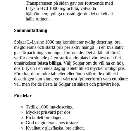
Transparensen på sidan gav oss förtroende med
L-lysin HCl 1000 mg och få, välvalda
hjälpämnen; tydliga dosråd gjorde det enkelt att
hålla rutinen.
Sammanfattning
Solgar L-Lysine 1000 mg kombinerar tydlig dosering, bra
magtolerans och starkt pris per aktiv mängd – i en kvalitativ
glasförpackning som inger förtroende. Det är lätt att förstå
varför den slutade på en stark andraplats i vårt test och fick
utmärkelsen
bästa billiga
. Välj Solgar om du vill ha en hög
dos L-lysin i en enda daglig tablett till ett mycket rimligt pris.
Föredrar du mindre tabletter eller ännu större flexibilitet i
doseringen kan vinnaren i vårt test (pulverform) vara ett bättre
val, men för de flesta är Solgar ett säkert och prisvärt köp.
Fördelar
Tydlig 1000 mg-dosering.
Mycket prisvärd per dos.
En tablett om dagen.
God magtolerans hos testare.
Kvalitativ glasflaska, bra etikett.