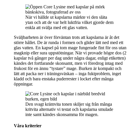
När vi hällde ut kapslarna märkte vi den släta
ytan och att de var helt luktfria vilket gjorde dem
enkla att svälja med ett glas vatten.
Sväljbarheten är över förväntan trots att kapslarna är åt det
större hållet. De är runda i formen och glider lätt ned med ett
glas vatten. En kapsel på tom mage fungerade fint för oss utan
magknip eller sura uppstötningar. När vi provade högre dos (2
kapslar två gånger per dag under några dagar, enligt etiketten)
kändes det fortfarande skonsamt, men vi föredrog intag med
frukost för en ännu “tystare” mage. Burken är kompakt och
lätt att packa ner i träningsväskan – inga fuktproblem, inget
kladd och bara enstaka puderrester i locket efter många
öppningar.
Den svagt krämvita tonen skiljer sig från många
kritvita alternativ vi testat och kapslarna smulade
inte samt kändes skonsamma för magen.
Våra kriterier