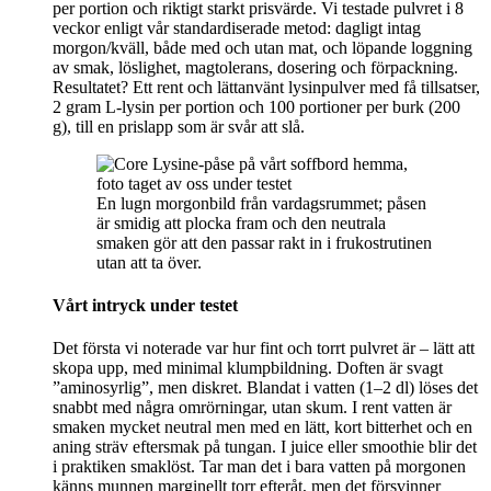
per portion och riktigt starkt prisvärde. Vi testade pulvret i 8
veckor enligt vår standardiserade metod: dagligt intag
morgon/kväll, både med och utan mat, och löpande loggning
av smak, löslighet, magtolerans, dosering och förpackning.
Resultatet? Ett rent och lättanvänt lysinpulver med få tillsatser,
2 gram L‑lysin per portion och 100 portioner per burk (200
g), till en prislapp som är svår att slå.
En lugn morgonbild från vardagsrummet; påsen
är smidig att plocka fram och den neutrala
smaken gör att den passar rakt in i frukostrutinen
utan att ta över.
Vårt intryck under testet
Det första vi noterade var hur fint och torrt pulvret är – lätt att
skopa upp, med minimal klumpbildning. Doften är svagt
”aminosyrlig”, men diskret. Blandat i vatten (1–2 dl) löses det
snabbt med några omrörningar, utan skum. I rent vatten är
smaken mycket neutral men med en lätt, kort bitterhet och en
aning sträv eftersmak på tungan. I juice eller smoothie blir det
i praktiken smaklöst. Tar man det i bara vatten på morgonen
känns munnen marginellt torr efteråt, men det försvinner