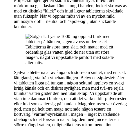
Förpackningen ger ett stabilt kvalitetsintryck direkt: den
mörkbruna glasflaskan känns tung i handen, locket skruvas av
med ett distinkt “klick” och inuti ligger tabletterna skyddade
utan fuktspår. När vi öppnar möts vi av en mycket mild
aminosyra-doft – neutral och ”apotekig”, utan stickande
kemtoner.
Tabletterna är stora men släta och matta; med ett
ordentligt glas vatten gled de ner utan att störa
magen, något vi uppskattade jämfört med sötade
alternativ.
Själva tabletterna är avlånga och större än snittet, med en slät,
lätt glansig yta från ytbehandlingen. Between-sip-testet: låter
vi tabletten ligga på tungan i någon sekund upplevs en svagt
kritig känsla och en diskret syrlighet, men med två–tre rejäla
klunkar vatten glider den ned utan skrap. Vi uppskattade att
ytan inte dammar i burken, och att det varken blir pulverrester
eller lukt som sätter sig på handen. Magtoleransen var överlag
god, men på helt tom mage noterade någon testare en
kortvarig ”värme”/syrekänsla i magen – inget kvarstående
obehag och det försvann när vi tog den med juice eller en
större mängd vatten, enligt etikettens rekommendation.