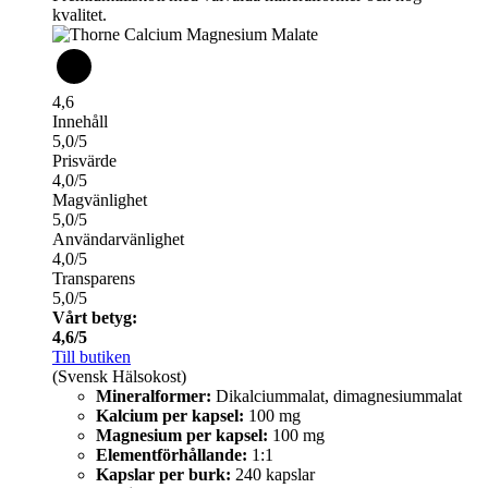
kvalitet.
4,6
Innehåll
5,0/5
Prisvärde
4,0/5
Magvänlighet
5,0/5
Användarvänlighet
4,0/5
Transparens
5,0/5
Vårt betyg:
4,6/5
Till butiken
(Svensk Hälsokost)
Mineralformer:
Dikalciummalat, dimagnesiummalat
Kalcium per kapsel:
100 mg
Magnesium per kapsel:
100 mg
Elementförhållande:
1:1
Kapslar per burk:
240 kapslar