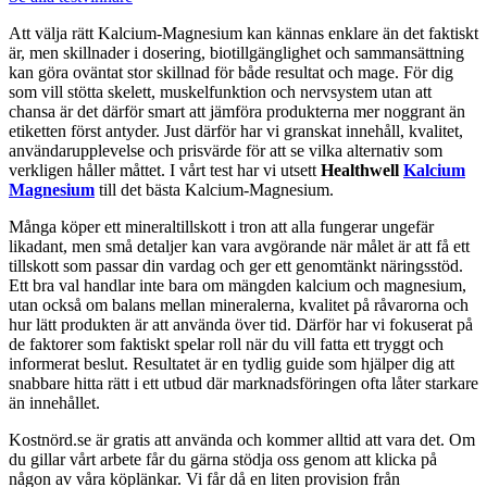
Att välja rätt Kalcium-Magnesium kan kännas enklare än det faktiskt
är, men skillnader i dosering, biotillgänglighet och sammansättning
kan göra oväntat stor skillnad för både resultat och mage. För dig
som vill stötta skelett, muskelfunktion och nervsystem utan att
chansa är det därför smart att jämföra produkterna mer noggrant än
etiketten först antyder. Just därför har vi granskat innehåll, kvalitet,
användarupplevelse och prisvärde för att se vilka alternativ som
verkligen håller måttet. I vårt test har vi utsett
Healthwell
Kalcium
Magnesium
till det bästa Kalcium-Magnesium.
Många köper ett mineraltillskott i tron att alla fungerar ungefär
likadant, men små detaljer kan vara avgörande när målet är att få ett
tillskott som passar din vardag och ger ett genomtänkt näringsstöd.
Ett bra val handlar inte bara om mängden kalcium och magnesium,
utan också om balans mellan mineralerna, kvalitet på råvarorna och
hur lätt produkten är att använda över tid. Därför har vi fokuserat på
de faktorer som faktiskt spelar roll när du vill fatta ett tryggt och
informerat beslut. Resultatet är en tydlig guide som hjälper dig att
snabbare hitta rätt i ett utbud där marknadsföringen ofta låter starkare
än innehållet.
Kostnörd.se är gratis att använda och kommer alltid att vara det. Om
du gillar vårt arbete får du gärna stödja oss genom att klicka på
någon av våra köplänkar. Vi får då en liten provision från