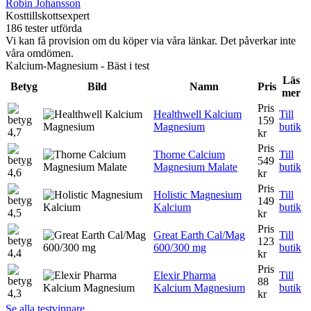
Robin Johansson
Kosttillskottsexpert
186 tester utförda
Vi kan få provision om du köper via våra länkar. Det påverkar inte
våra omdömen.
Kalcium-Magnesium - Bäst i test
Läs
Betyg
Bild
Namn
Pris
mer
Pris
Healthwell Kalcium
Till
159
Magnesium
butik
4,7
kr
Pris
Thorne Calcium
Till
549
Magnesium Malate
butik
4,6
kr
Pris
Holistic Magnesium
Till
149
Kalcium
butik
4,5
kr
Pris
Great Earth Cal/Mag
Till
123
600/300 mg
butik
4,4
kr
Pris
Elexir Pharma
Till
88
Kalcium Magnesium
butik
4,3
kr
Se alla testvinnare