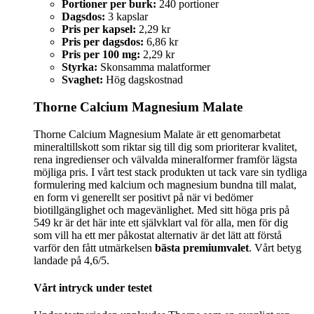
Portioner per burk:
240 portioner
Dagsdos:
3 kapslar
Pris per kapsel:
2,29 kr
Pris per dagsdos:
6,86 kr
Pris per 100 mg:
2,29 kr
Styrka:
Skonsamma malatformer
Svaghet:
Hög dagskostnad
Thorne Calcium Magnesium Malate
Thorne Calcium Magnesium Malate är ett genomarbetat
mineraltillskott som riktar sig till dig som prioriterar kvalitet,
rena ingredienser och välvalda mineralformer framför lägsta
möjliga pris. I vårt test stack produkten ut tack vare sin tydliga
formulering med kalcium och magnesium bundna till malat,
en form vi generellt ser positivt på när vi bedömer
biotillgänglighet och magevänlighet. Med sitt höga pris på
549 kr är det här inte ett självklart val för alla, men för dig
som vill ha ett mer påkostat alternativ är det lätt att förstå
varför den fått utmärkelsen
bästa premiumvalet
. Vårt betyg
landade på 4,6/5.
Vårt intryck under testet