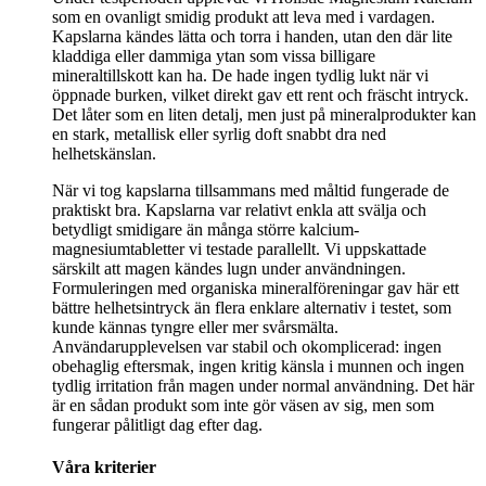
som en ovanligt smidig produkt att leva med i vardagen.
Kapslarna kändes lätta och torra i handen, utan den där lite
kladdiga eller dammiga ytan som vissa billigare
mineraltillskott kan ha. De hade ingen tydlig lukt när vi
öppnade burken, vilket direkt gav ett rent och fräscht intryck.
Det låter som en liten detalj, men just på mineralprodukter kan
en stark, metallisk eller syrlig doft snabbt dra ned
helhetskänslan.
När vi tog kapslarna tillsammans med måltid fungerade de
praktiskt bra. Kapslarna var relativt enkla att svälja och
betydligt smidigare än många större kalcium-
magnesiumtabletter vi testade parallellt. Vi uppskattade
särskilt att magen kändes lugn under användningen.
Formuleringen med organiska mineralföreningar gav här ett
bättre helhetsintryck än flera enklare alternativ i testet, som
kunde kännas tyngre eller mer svårsmälta.
Användarupplevelsen var stabil och okomplicerad: ingen
obehaglig eftersmak, ingen kritig känsla i munnen och ingen
tydlig irritation från magen under normal användning. Det här
är en sådan produkt som inte gör väsen av sig, men som
fungerar pålitligt dag efter dag.
Våra kriterier