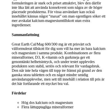
formuleringen är stark och priset attraktivt, blev den därför
inte lika lätt att använda konsekvent som några av de högre
placerade produkterna. För vissa användare kan också
innehållet kännas något “maxat” om man egentligen söker ett
mer avskalat kalcium-magnesiumtillskott utan extra
ingredienser.
Sammanfattning
Great Earth Cal/Mag 600/300 mg är ett prisvärt och
välformulerat tillskott för dig som vill ha mer än bara kalcium
och magnesium i samma produkt. Kombinationen av flera
mineralformer, D3, K-vitamin och gurkmeja ger ett
genomtänkt helhetsintryck, och under testet upplevdes
produkten som stabil, seriös och relevant för vardagsbruk.
Den når inte hela vägen till topp tre främst på grund av den
ganska stora tabletten och en något mindre smidig
användarupplevelse, men sett till innehåll i relation till pris är
det här fortfarande ett mycket bra val.
Fördelar
Hög dos kalcium och magnesium
Flera lättupptagliga mineralformer