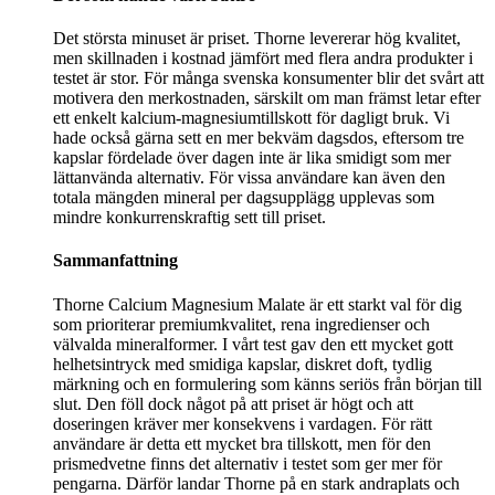
Det största minuset är priset. Thorne levererar hög kvalitet,
men skillnaden i kostnad jämfört med flera andra produkter i
testet är stor. För många svenska konsumenter blir det svårt att
motivera den merkostnaden, särskilt om man främst letar efter
ett enkelt kalcium-magnesiumtillskott för dagligt bruk. Vi
hade också gärna sett en mer bekväm dagsdos, eftersom tre
kapslar fördelade över dagen inte är lika smidigt som mer
lättanvända alternativ. För vissa användare kan även den
totala mängden mineral per dagsupplägg upplevas som
mindre konkurrenskraftig sett till priset.
Sammanfattning
Thorne Calcium Magnesium Malate är ett starkt val för dig
som prioriterar premiumkvalitet, rena ingredienser och
välvalda mineralformer. I vårt test gav den ett mycket gott
helhetsintryck med smidiga kapslar, diskret doft, tydlig
märkning och en formulering som känns seriös från början till
slut. Den föll dock något på att priset är högt och att
doseringen kräver mer konsekvens i vardagen. För rätt
användare är detta ett mycket bra tillskott, men för den
prismedvetne finns det alternativ i testet som ger mer för
pengarna. Därför landar Thorne på en stark andraplats och