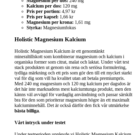
Magnesium per dos:
240 mg
Kalcium per dos:
120 mg
Pris per portion:
4,97 kr
Pris per kapsel:
1,66 kr
Magnesium per krona:
1,61 mg
Styrka:
Magnesiumfokus
Holistic Magnesium Kalcium
Holistic Magnesium Kalcium är ett genomtänkt
mineraltillskott som kombinerar magnesium och kalcium i
organiska former som citrat, malat och laktat. Under vårt test
stack produkten ut genom sin rena och seriösa formulering,
tydliga märkning och ett pris som gör den till ett mycket starkt
val för dig som vill ha kvalitet utan att betala premiumpris.
Med 240 mg magnesium och 120 mg kalcium per dagsdos är
det här inte marknadens mest kalciumtunga produkt, men den
känns väl avvägd för vardaglig användning och passar särskilt
bra för den som prioriterar magnesium högre än ett maximalt
kalciuminnehåll. Det är också därför den fick vår utmärkelse
bästa billiga
.
Vårt intryck under testet
Under testperioden upplevde vi Holistic Magnesium Kalcium