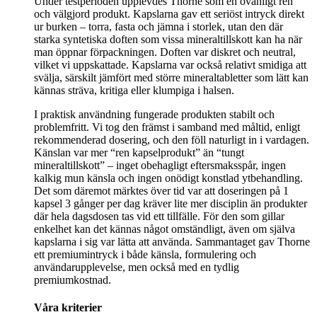
Under testperioden upplevdes Thorne som en ovanligt ren
och välgjord produkt. Kapslarna gav ett seriöst intryck direkt
ur burken – torra, fasta och jämna i storlek, utan den där
starka syntetiska doften som vissa mineraltillskott kan ha när
man öppnar förpackningen. Doften var diskret och neutral,
vilket vi uppskattade. Kapslarna var också relativt smidiga att
svälja, särskilt jämfört med större mineraltabletter som lätt kan
kännas sträva, kritiga eller klumpiga i halsen.
I praktisk användning fungerade produkten stabilt och
problemfritt. Vi tog den främst i samband med måltid, enligt
rekommenderad dosering, och den föll naturligt in i vardagen.
Känslan var mer “ren kapselprodukt” än “tungt
mineraltillskott” – inget obehagligt eftersmaksspår, ingen
kalkig mun känsla och ingen onödigt konstlad ytbehandling.
Det som däremot märktes över tid var att doseringen på 1
kapsel 3 gånger per dag kräver lite mer disciplin än produkter
där hela dagsdosen tas vid ett tillfälle. För den som gillar
enkelhet kan det kännas något omständligt, även om själva
kapslarna i sig var lätta att använda. Sammantaget gav Thorne
ett premiumintryck i både känsla, formulering och
användarupplevelse, men också med en tydlig
premiumkostnad.
Våra kriterier