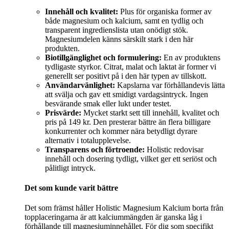
Innehåll och kvalitet:
Plus för organiska former av
både magnesium och kalcium, samt en tydlig och
transparent ingredienslista utan onödigt stök.
Magnesiumdelen känns särskilt stark i den här
produkten.
Biotillgänglighet och formulering:
En av produktens
tydligaste styrkor. Citrat, malat och laktat är former vi
generellt ser positivt på i den här typen av tillskott.
Användarvänlighet:
Kapslarna var förhållandevis lätta
att svälja och gav ett smidigt vardagsintryck. Ingen
besvärande smak eller lukt under testet.
Prisvärde:
Mycket starkt sett till innehåll, kvalitet och
pris på 149 kr. Den presterar bättre än flera billigare
konkurrenter och kommer nära betydligt dyrare
alternativ i totalupplevelse.
Transparens och förtroende:
Holistic redovisar
innehåll och dosering tydligt, vilket ger ett seriöst och
pålitligt intryck.
Det som kunde varit bättre
Det som främst håller Holistic Magnesium Kalcium borta från
topplaceringarna är att kalciummängden är ganska låg i
förhållande till magnesiuminnehållet. För dig som specifikt