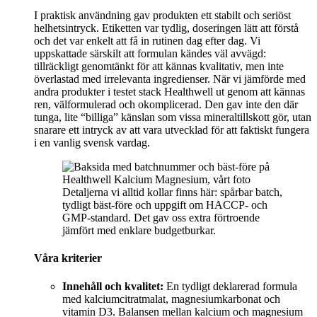
I praktisk användning gav produkten ett stabilt och seriöst
helhetsintryck. Etiketten var tydlig, doseringen lätt att förstå
och det var enkelt att få in rutinen dag efter dag. Vi
uppskattade särskilt att formulan kändes väl avvägd:
tillräckligt genomtänkt för att kännas kvalitativ, men inte
överlastad med irrelevanta ingredienser. När vi jämförde med
andra produkter i testet stack Healthwell ut genom att kännas
ren, välformulerad och okomplicerad. Den gav inte den där
tunga, lite “billiga” känslan som vissa mineraltillskott gör, utan
snarare ett intryck av att vara utvecklad för att faktiskt fungera
i en vanlig svensk vardag.
Detaljerna vi alltid kollar finns här: spårbar batch,
tydligt bäst-före och uppgift om HACCP- och
GMP-standard. Det gav oss extra förtroende
jämfört med enklare budgetburkar.
Våra kriterier
Innehåll och kvalitet:
En tydligt deklarerad formula
med kalciumcitratmalat, magnesiumkarbonat och
vitamin D3. Balansen mellan kalcium och magnesium