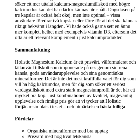
söker ett mer uttalat kalcium-magnesiumtillskott med högre
kalciumdos kan det här därför kännas lite snålt. Dagsdosen på
tre kapslar är också helt okej, men inte optimal – vissa
användare föredrar två kapslar eller färre för att det ska kännas
riktigt bekvämt i längden. Vi hade också gärna sett en ännu
mer komplett helhet med exempelvis vitamin D3, eftersom det
ofta är ett relevant komplement i just kalciumprodukter.
Sammanfattning
Holistic Magnesium Kalcium är ett prisvärt, välformulerat och
lättanvänt tillskott som imponerade på oss genom sin rena
känsla, goda användarupplevelse och sina genomtänkta
mineralformer. Det är inte det mest kraftfulla valet för dig som
vill ha hög kalciumdos, men för dig som söker ett seriöst
vardagstillskott med extra stark magnesiumprofil är det här ett
mycket bra köp. Just kombinationen av kvalitet, magevänlig
upplevelse och rimligt pris gör att vi tycker att Holistic
förtjänar sin plats i testet – och utmärkelsen
bästa billiga
.
Fördelar
Organiska mineralformer med bra upptag
Prisvärd med hög kvalitetskänsla