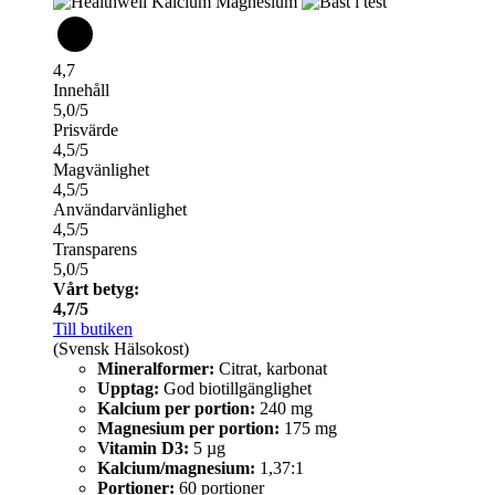
4,7
Innehåll
5,0/5
Prisvärde
4,5/5
Magvänlighet
4,5/5
Användarvänlighet
4,5/5
Transparens
5,0/5
Vårt betyg:
4,7/5
Till butiken
(Svensk Hälsokost)
Mineralformer:
Citrat, karbonat
Upptag:
God biotillgänglighet
Kalcium per portion:
240 mg
Magnesium per portion:
175 mg
Vitamin D3:
5 µg
Kalcium/magnesium:
1,37:1
Portioner:
60 portioner