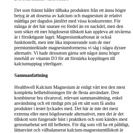
Det som främst håller tillbaka produkten från ett ännu högre
betyg är att doserna av kalcium och magnesium är relativt
måttliga per dagsdos jämfört med vissa konkurrenter. För
många är det här snarare en fördel än en nackdel, men den
som söker ett mer högdoserat tillskott kan uppleva att nivåerna
är i försiktigaste laget. Magnesiumkarbonat är också
funktionellt, men inte lika imponerande som de mer
premiuminriktade magnesiumformerna vi såg i några dyrare
alternativ. Vi hade dessutom gärna sett något ännu högre
innehåll av vitamin D3 för att förstärka kopplingen till
kalciumupptag ytterligare.
Sammanfattning
Healthwell Kalcium Magnesium är enligt vårt test den mest
kompletta helhetslösningen för de flesta användare. Den
kombinerar bra råvaruval, relevant sammansättning, enkel
användning och ett rimligt pris på ett sätt som få andra
produkter i testet lyckades med. Det här är inte det mest
extrema eller mest högdoserade alternativet, men det är det
tillskott som fungerade bäst i praktiken och som kändes mest
genomarbetat sett till helheten. För dig som vill ha ett pålitligt,
lättanvänt och välbalanserat kalcium-magnesiumtillskott är