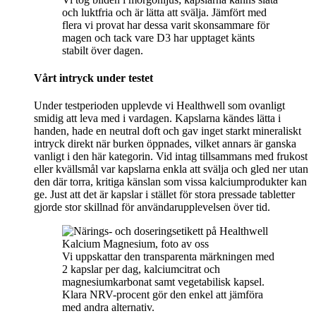
och luktfria och är lätta att svälja. Jämfört med
flera vi provat har dessa varit skonsammare för
magen och tack vare D3 har upptaget känts
stabilt över dagen.
Vårt intryck under testet
Under testperioden upplevde vi Healthwell som ovanligt
smidig att leva med i vardagen. Kapslarna kändes lätta i
handen, hade en neutral doft och gav inget starkt mineraliskt
intryck direkt när burken öppnades, vilket annars är ganska
vanligt i den här kategorin. Vid intag tillsammans med frukost
eller kvällsmål var kapslarna enkla att svälja och gled ner utan
den där torra, kritiga känslan som vissa kalciumprodukter kan
ge. Just att det är kapslar i stället för stora pressade tabletter
gjorde stor skillnad för användarupplevelsen över tid.
Vi uppskattar den transparenta märkningen med
2 kapslar per dag, kalciumcitrat och
magnesiumkarbonat samt vegetabilisk kapsel.
Klara NRV-procent gör den enkel att jämföra
med andra alternativ.