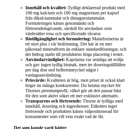
Innehåll och kvalitet:
Tydligt deklarerad produkt med
100 mg kalcium och 100 mg magnesium per kapsel
från dikalciummalat och dimagnesiummalat.
Formuleringen känns genomtänkt och
förtroendeingivande, särskilt för användare som
värdesätter rena och specificerade råvaror.
Biotillgänglighet och formulering:
Malatformerna är
ett stort plus i vår bedömning. Det här är en mer
påkostad mineralform än enklare standardlösningar, och
det bidrog starkt till produktens höga placering i testet.
Användarvänlighet:
Kapslarna var smidiga att svälja
och gav ingen tydlig bismak, men tre doseringstillfällen
per dag drar ned helhetsintrycket något i
vardagsanvändning.
Prisvärde:
Kvaliteten är hög, men priset är också klart
högre än många konkurrenter. Du betalar mycket för
Thornes premiumprofil, vilket gör att den passar bäst
för den som aktivt söker ett mer exklusivt alternativ.
Transparens och förtroende:
Thorne är tydliga med
innehåll, dosering och ingredienser. Etiketten inger
förtroende och produkten känns välpositionerad för
konsumenter som vill veta exakt vad de får.
Det som kunde varit bättre