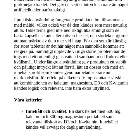
gurkmejaextraktet. Det gav ett seriöst intryck snarare än något
artificiellt eller parfymaktigt.
I praktisk användning fungerade produkten bra tillsammans
med måltid, vilket också var då den kändes som mest naturlig
att ta. Tabletterna gled inte ned riktigt lika smidigt som de
bästa kapselbaserade alternativen i testet, och storleken gjorde
att man märkte av dem mer vid intag. För den som är känslig
för stora tabletter är det här något man sannolikt kommer att
reagera på. Samtidigt upplevde vi inga större problem när de
togs med ett ordentligt glas vatten i samband med frukost eller
kvällsmål. Under längre användning gav produkten ett stabilt
och pålitligt intryck: lätt att förstå, lätt att dosera och med en
innehållsprofil som kändes genomarbetad snarare än
marknadsförd för effekt på etiketten. Vi uppskattade särskilt
att kombinationen av kalcium, magnesium, D3 och K-vitamin
kändes logisk och relevant, inte bara extra utfyllnad.
Våra kriterier
Innehåll och kvalitet:
En stark helhet med 600 mg
kalcium och 300 mg magnesium per tablett samt
relevanta tillskott av D3 och K-vitamin. Innehållet
kändes väl avvägt för daglig användning.