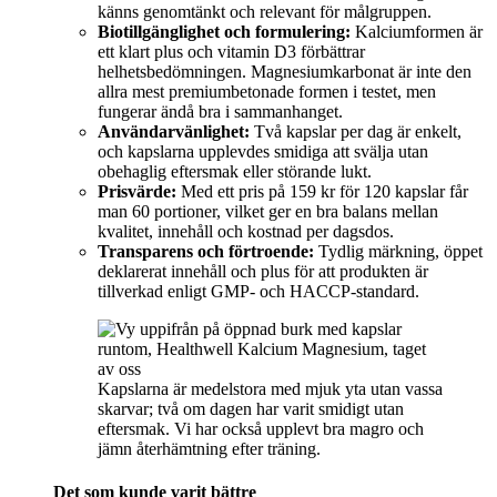
känns genomtänkt och relevant för målgruppen.
Biotillgänglighet och formulering:
Kalciumformen är
ett klart plus och vitamin D3 förbättrar
helhetsbedömningen. Magnesiumkarbonat är inte den
allra mest premiumbetonade formen i testet, men
fungerar ändå bra i sammanhanget.
Användarvänlighet:
Två kapslar per dag är enkelt,
och kapslarna upplevdes smidiga att svälja utan
obehaglig eftersmak eller störande lukt.
Prisvärde:
Med ett pris på 159 kr för 120 kapslar får
man 60 portioner, vilket ger en bra balans mellan
kvalitet, innehåll och kostnad per dagsdos.
Transparens och förtroende:
Tydlig märkning, öppet
deklarerat innehåll och plus för att produkten är
tillverkad enligt GMP- och HACCP-standard.
Kapslarna är medelstora med mjuk yta utan vassa
skarvar; två om dagen har varit smidigt utan
eftersmak. Vi har också upplevt bra magro och
jämn återhämtning efter träning.
Det som kunde varit bättre