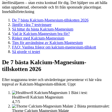
återförsäljaren – utan extra kostnad för dig. Det hjälper oss att hålla
sidan uppdaterad, oberoende och fri från sponsrade placeringar.
Innehållsförteckning
De 7 bästa Kalcium-Magnesium-tillskotten 2026
Jämför våra 7 testvinnare
Så hittar du bästa Kalcium-Magnesium
Vad är Kalcium-Magnesium bra för?
Risker med Kalcium-Magnesium
Tips för användning av Kalcium-Magnesium
FAQ: Vanliga frågor om kalcium-magnesium-tillskott
Så gjorde vi testet
De 7 bästa Kalcium-Magnesium-
tillskotten 2026
Efter noggranna tester och utvärderingar presenterar vi här våra
toppval av Kalcium-Magnesium-tillskott. Uppt
1
Bäst i test:
Healthwell Kalcium Magnesium
4,7/5
2
Bästa premiumvalet:
Thorne Calcium Magnesium Malate