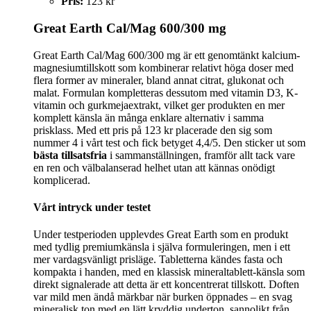
Pris:
123 kr
Great Earth Cal/Mag 600/300 mg
Great Earth Cal/Mag 600/300 mg är ett genomtänkt kalcium-
magnesiumtillskott som kombinerar relativt höga doser med
flera former av mineraler, bland annat citrat, glukonat och
malat. Formulan kompletteras dessutom med vitamin D3, K-
vitamin och gurkmejaextrakt, vilket ger produkten en mer
komplett känsla än många enklare alternativ i samma
prisklass. Med ett pris på 123 kr placerade den sig som
nummer 4 i vårt test och fick betyget 4,4/5. Den sticker ut som
bästa tillsatsfria
i sammanställningen, framför allt tack vare
en ren och välbalanserad helhet utan att kännas onödigt
komplicerad.
Vårt intryck under testet
Under testperioden upplevdes Great Earth som en produkt
med tydlig premiumkänsla i själva formuleringen, men i ett
mer vardagsvänligt prisläge. Tabletterna kändes fasta och
kompakta i handen, med en klassisk mineraltablett-känsla som
direkt signalerade att detta är ett koncentrerat tillskott. Doften
var mild men ändå märkbar när burken öppnades – en svag
mineralisk ton med en lätt kryddig underton, sannolikt från