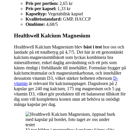
Pris per portion:
2,65 kr
Pris per kapsel:
1,33 kr
Kapseltyp:
Vegetabilisk kapsel
Kvalitetsstandard:
GMP, HACCP
Omdöme:
4,68/5
Healthwell Kalcium Magnesium
Healthwell Kalcium Magnesium blev
bäst i test
hos oss och
landade på ett totalbetyg på 4,7/5. Det här är ett genomtänkt
kalcium-magnesiumtillskott som lyckas kombinera bra
mineralformer, enkel daglig användning och ett pris som
känns rimligt i förhållande till innehållet. Formulan bygger på
kalciumcitratmalat och magnesiumkarbonat, och innehåller
dessutom vitamin D3, vilket stärker helheten eftersom
D-
vitamin
är relevant för kalciumupptaget. Dagsdosen på 2
kapslar ger 240 mg kalcium, 175 mg magnesium och 5 µg
vitamin D3, vilket gör produkten till ett balanserat tillskott för
dig som vill komplettera kosten utan att behöva ta onödigt
många kapslar per dag.
Vi tog bilden i morgonljus; kapslarna känns släta