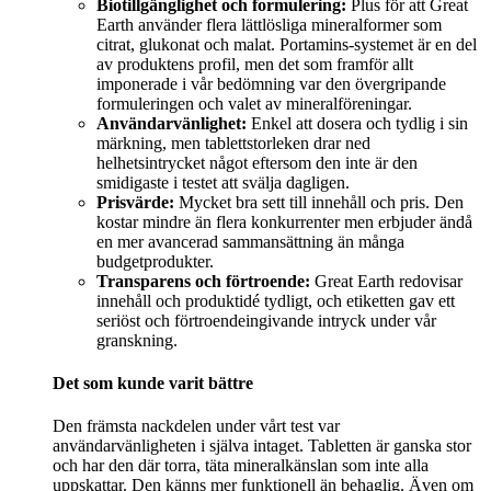
Biotillgänglighet och formulering:
Plus för att Great
Earth använder flera lättlösliga mineralformer som
citrat, glukonat och malat. Portamins-systemet är en del
av produktens profil, men det som framför allt
imponerade i vår bedömning var den övergripande
formuleringen och valet av mineralföreningar.
Användarvänlighet:
Enkel att dosera och tydlig i sin
märkning, men tablettstorleken drar ned
helhetsintrycket något eftersom den inte är den
smidigaste i testet att svälja dagligen.
Prisvärde:
Mycket bra sett till innehåll och pris. Den
kostar mindre än flera konkurrenter men erbjuder ändå
en mer avancerad sammansättning än många
budgetprodukter.
Transparens och förtroende:
Great Earth redovisar
innehåll och produktidé tydligt, och etiketten gav ett
seriöst och förtroendeingivande intryck under vår
granskning.
Det som kunde varit bättre
Den främsta nackdelen under vårt test var
användarvänligheten i själva intaget. Tabletten är ganska stor
och har den där torra, täta mineralkänslan som inte alla
uppskattar. Den känns mer funktionell än behaglig. Även om