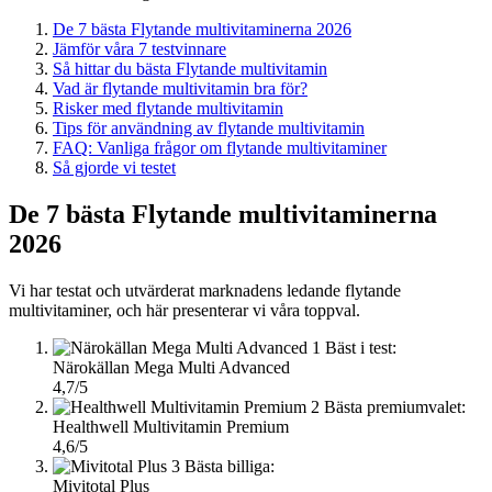
De 7 bästa Flytande multivitaminerna 2026
Jämför våra 7 testvinnare
Så hittar du bästa Flytande multivitamin
Vad är flytande multivitamin bra för?
Risker med flytande multivitamin
Tips för användning av flytande multivitamin
FAQ: Vanliga frågor om flytande multivitaminer
Så gjorde vi testet
De 7 bästa Flytande multivitaminerna
2026
Vi har testat och utvärderat marknadens ledande flytande
multivitaminer, och här presenterar vi våra toppval.
1
Bäst i test:
Närokällan Mega Multi Advanced
4,7/5
2
Bästa premiumvalet:
Healthwell Multivitamin Premium
4,6/5
3
Bästa billiga:
Mivitotal Plus