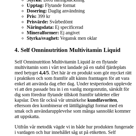
Upptag:
Flytande format
Dosering:
Daglig användning
Pris:
399 kr
Prisvärde:
Svårbedömt
Näringsdata:
Ej specificerad
Mineralformer:
Ej angivet
Styrka/svaghet:
Vegansk men oklar
4. Self Omninutrition Multivitamin Liquid
Self Omninutrition Multivitamin Liquid är en flytande
multivitamin som i vårt test landade på en stabil fjärdeplats
med betyget
4,4/5
. Det här är en produkt som gör mycket rätt
i praktiken och som framför allt känns framtagen för att vara
enkel att använda dag efter dag. Under testperioden upplevde
vi att den passade bra in i en vanlig morgonrutin, särskilt för
dig som föredrar flytande tillskott framför tabletter eller
kapslar. Den får också vår utmärkelse
kundfavoriten
,
eftersom den kombinerar ett lättillgängligt format med en
smak och användarupplevelse som många sannolikt kommer
att uppskatta.
Utifrån vår metodik vägde vi in både hur produkten fungerade
i vardagen och hur innehållet såg ut på etiketten. Self