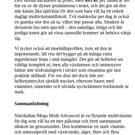
Den största nackdelen är priset. Med
495 kr
per flaska är det
här en av de dyrare produkterna i testet, och det gör att den
inte känns lika självklar för den som bara vill ha ett enkelt
dagligt multivitamintillskott. Två matskedar per dag är också
en ganska stor dos att ta, vilket inte passar alla. Smaken är
dessutom bra men speciell – den naturliga, örtiga och lätt
jordiga tonen gör att vissa sannolikt kommer att behöva vänja
sig.
Vi tycker också att innehållsprofilen, trots att den är
imponerande, till viss del bygger på att många extra
ingredienser listas i små mängder. Det gör att helheten ser
väldigt komplett ut, men alla växtämnen och aminosyror
bidrar inte nödvändigtvis i nivåer som ensamma gör stor
praktisk skillnad. För oss drar det dock inte ner
helhetsintrycket särskilt mycket, eftersom basen med
vitaminer, mineraler och utvalda nyckelämnen fortfarande är
stark.
Sammanfattning
Närokällan Mega Multi Advanced är en flytande multivitamin
för dig som vill ha ett mer påkostat och brett sammansatt
tillskott än genomsnittet. Den kombinerar en stark vitamin-
och mineralprofil med växtextrakt, alger, fiber och flera