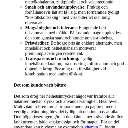
metylkobalamin, zinkpikolinat och selenmetionin.
Smak och användarupplevelse:
Fruktig och
förhållandevis lätt att få i sig, men fortfarande tydligt
“kosttillskottsaktig” med viss bitterhet och tung
eftersmak.
Magvänlighet och tolerans:
Fungerade bäst
tillsammans med måltid. På fastande mage upplevdes
den som ganska stark och kunde ge visst obehag.
Prisvärdhet:
Ett högre pris än enklare alternativ, men
innehållet och helhetskänslan motiverar
premiumplaceringen relativt väl.
Transparens och märkning:
Tydlig
innehållsdeklaration, bra doseringsinformation och god
öppenhet kring förvaring och försiktighet vid
kombination med andra tillskott.
Det som kunde varit bättre
Det som drog ner helhetsintrycket något var framför allt
balansen mellan styrka och användarvänlighet. Healthwell
Multivitamin Premium är imponerande på pappret, men i
verklig användning blev det tydligt att den inte passar alla.
Den höga doseringen gör att den känns mer krävande än flera
konkurrenter, både smakmässigt och för magen. För en del
användare kan nivåerna av exempelvis
vitamin D
, biotin,