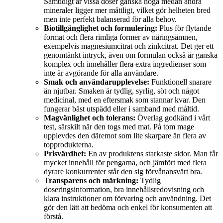
Samtidigt är vissa doser ganska höga medan andra
mineraler ligger mer måttligt, vilket gör helheten bred
men inte perfekt balanserad för alla behov.
Biotillgänglighet och formulering:
Plus för flytande
format och flera rimliga former av näringsämnen,
exempelvis magnesiumcitrat och zinkcitrat. Det ger ett
genomtänkt intryck, även om formulan också är ganska
komplex och innehåller flera extra ingredienser som
inte är avgörande för alla användare.
Smak och användarupplevelse:
Funktionell snarare
än njutbar. Smaken är tydlig, syrlig, söt och något
medicinal, med en eftersmak som stannar kvar. Den
fungerar bäst utspädd eller i samband med måltid.
Magvänlighet och tolerans:
Överlag godkänd i vårt
test, särskilt när den togs med mat. På tom mage
upplevdes den däremot som lite skarpare än flera av
topprodukterna.
Prisvärdhet:
En av produktens starkaste sidor. Man får
mycket innehåll för pengarna, och jämfört med flera
dyrare konkurrenter står den sig förvånansvärt bra.
Transparens och märkning:
Tydlig
doseringsinformation, bra innehållsredovisning och
klara instruktioner om förvaring och användning. Det
gör den lätt att bedöma och enkel för konsumenten att
förstå.