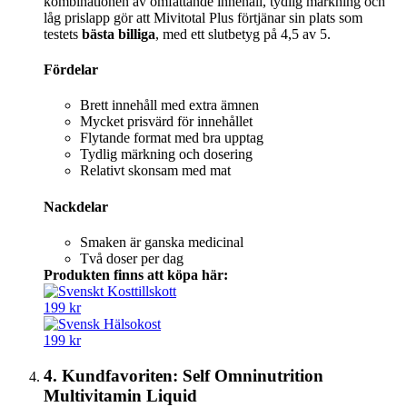
kombinationen av omfattande innehåll, tydlig märkning och
låg prislapp gör att Mivitotal Plus förtjänar sin plats som
testets
bästa billiga
, med ett slutbetyg på 4,5 av 5.
Fördelar
Brett innehåll med extra ämnen
Mycket prisvärd för innehållet
Flytande format med bra upptag
Tydlig märkning och dosering
Relativt skonsam med mat
Nackdelar
Smaken är ganska medicinal
Två doser per dag
Produkten finns att köpa här:
199 kr
199 kr
4. Kundfavoriten: Self Omninutrition
Multivitamin Liquid