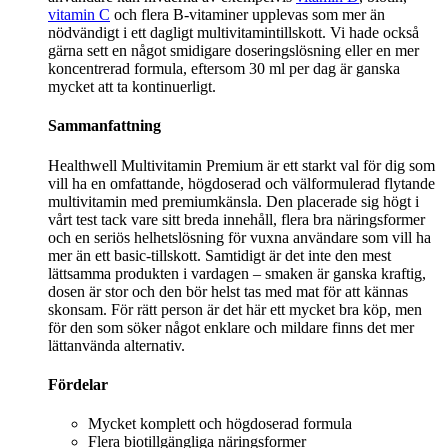
vitamin C
och flera B-vitaminer upplevas som mer än
nödvändigt i ett dagligt multivitamintillskott. Vi hade också
gärna sett en något smidigare doseringslösning eller en mer
koncentrerad formula, eftersom 30 ml per dag är ganska
mycket att ta kontinuerligt.
Sammanfattning
Healthwell Multivitamin Premium är ett starkt val för dig som
vill ha en omfattande, högdoserad och välformulerad flytande
multivitamin med premiumkänsla. Den placerade sig högt i
vårt test tack vare sitt breda innehåll, flera bra näringsformer
och en seriös helhetslösning för vuxna användare som vill ha
mer än ett basic-tillskott. Samtidigt är det inte den mest
lättsamma produkten i vardagen – smaken är ganska kraftig,
dosen är stor och den bör helst tas med mat för att kännas
skonsam. För rätt person är det här ett mycket bra köp, men
för den som söker något enklare och mildare finns det mer
lättanvända alternativ.
Fördelar
Mycket komplett och högdoserad formula
Flera biotillgängliga näringsformer