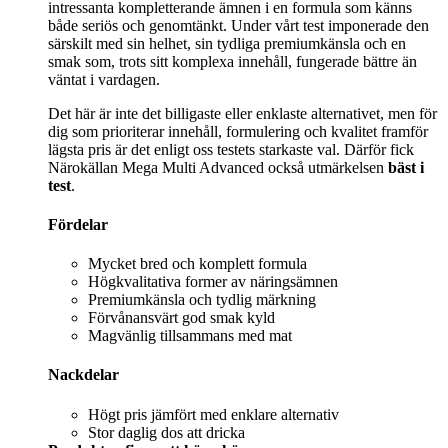
intressanta kompletterande ämnen i en formula som känns
både seriös och genomtänkt. Under vårt test imponerade den
särskilt med sin helhet, sin tydliga premiumkänsla och en
smak som, trots sitt komplexa innehåll, fungerade bättre än
väntat i vardagen.
Det här är inte det billigaste eller enklaste alternativet, men för
dig som prioriterar innehåll, formulering och kvalitet framför
lägsta pris är det enligt oss testets starkaste val. Därför fick
Närokällan Mega Multi Advanced också utmärkelsen
bäst i
test
.
Fördelar
Mycket bred och komplett formula
Högkvalitativa former av näringsämnen
Premiumkänsla och tydlig märkning
Förvånansvärt god smak kyld
Magvänlig tillsammans med mat
Nackdelar
Högt pris jämfört med enklare alternativ
Stor daglig dos att dricka