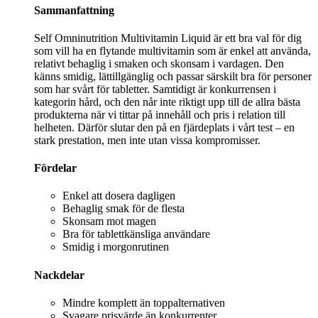
Sammanfattning
Self Omninutrition Multivitamin Liquid är ett bra val för dig
som vill ha en flytande multivitamin som är enkel att använda,
relativt behaglig i smaken och skonsam i vardagen. Den
känns smidig, lättillgänglig och passar särskilt bra för personer
som har svårt för tabletter. Samtidigt är konkurrensen i
kategorin hård, och den når inte riktigt upp till de allra bästa
produkterna när vi tittar på innehåll och pris i relation till
helheten. Därför slutar den på en fjärdeplats i vårt test – en
stark prestation, men inte utan vissa kompromisser.
Fördelar
Enkel att dosera dagligen
Behaglig smak för de flesta
Skonsam mot magen
Bra för tablettkänsliga användare
Smidig i morgonrutinen
Nackdelar
Mindre komplett än toppalternativen
Svagare prisvärde än konkurrenter