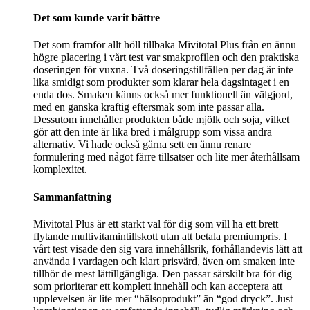
Det som kunde varit bättre
Det som framför allt höll tillbaka Mivitotal Plus från en ännu
högre placering i vårt test var smakprofilen och den praktiska
doseringen för vuxna. Två doseringstillfällen per dag är inte
lika smidigt som produkter som klarar hela dagsintaget i en
enda dos. Smaken känns också mer funktionell än välgjord,
med en ganska kraftig eftersmak som inte passar alla.
Dessutom innehåller produkten både mjölk och soja, vilket
gör att den inte är lika bred i målgrupp som vissa andra
alternativ. Vi hade också gärna sett en ännu renare
formulering med något färre tillsatser och lite mer återhållsam
komplexitet.
Sammanfattning
Mivitotal Plus är ett starkt val för dig som vill ha ett brett
flytande multivitamintillskott utan att betala premiumpris. I
vårt test visade den sig vara innehållsrik, förhållandevis lätt att
använda i vardagen och klart prisvärd, även om smaken inte
tillhör de mest lättillgängliga. Den passar särskilt bra för dig
som prioriterar ett komplett innehåll och kan acceptera att
upplevelsen är lite mer “hälsoprodukt” än “god dryck”. Just