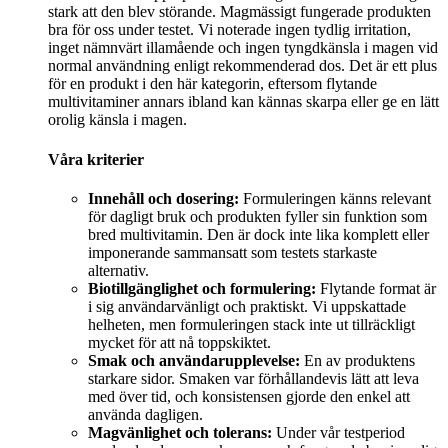
stark att den blev störande. Magmässigt fungerade produkten
bra för oss under testet. Vi noterade ingen tydlig irritation,
inget nämnvärt illamående och ingen tyngdkänsla i magen vid
normal användning enligt rekommenderad dos. Det är ett plus
för en produkt i den här kategorin, eftersom flytande
multivitaminer annars ibland kan kännas skarpa eller ge en lätt
orolig känsla i magen.
Våra kriterier
Innehåll och dosering:
Formuleringen känns relevant
för dagligt bruk och produkten fyller sin funktion som
bred multivitamin. Den är dock inte lika komplett eller
imponerande sammansatt som testets starkaste
alternativ.
Biotillgänglighet och formulering:
Flytande format är
i sig användarvänligt och praktiskt. Vi uppskattade
helheten, men formuleringen stack inte ut tillräckligt
mycket för att nå toppskiktet.
Smak och användarupplevelse:
En av produktens
starkare sidor. Smaken var förhållandevis lätt att leva
med över tid, och konsistensen gjorde den enkel att
använda dagligen.
Magvänlighet och tolerans:
Under vår testperiod