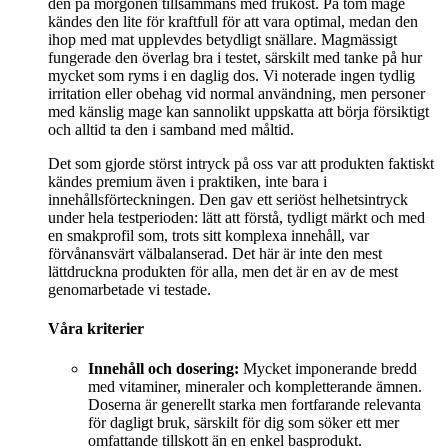
den på morgonen tillsammans med frukost. På tom mage
kändes den lite för kraftfull för att vara optimal, medan den
ihop med mat upplevdes betydligt snällare. Magmässigt
fungerade den överlag bra i testet, särskilt med tanke på hur
mycket som ryms i en daglig dos. Vi noterade ingen tydlig
irritation eller obehag vid normal användning, men personer
med känslig mage kan sannolikt uppskatta att börja försiktigt
och alltid ta den i samband med måltid.
Det som gjorde störst intryck på oss var att produkten faktiskt
kändes premium även i praktiken, inte bara i
innehållsförteckningen. Den gav ett seriöst helhetsintryck
under hela testperioden: lätt att förstå, tydligt märkt och med
en smakprofil som, trots sitt komplexa innehåll, var
förvånansvärt välbalanserad. Det här är inte den mest
lättdruckna produkten för alla, men det är en av de mest
genomarbetade vi testade.
Våra kriterier
Innehåll och dosering:
Mycket imponerande bredd
med vitaminer, mineraler och kompletterande ämnen.
Doserna är generellt starka men fortfarande relevanta
för dagligt bruk, särskilt för dig som söker ett mer
omfattande tillskott än en enkel basprodukt.