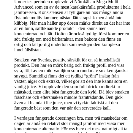
Under testperioden upplevde vi Närokällan Mega Multi
Advanced som en av de mest karaktärsfulla produkterna i hela
jämförelsen. Konsistensen är fylligare än hos många andra
flytande multivitaminer, nästan lätt sirapslik men ändå inte
klibbig. När man häller upp dosen märks direkt att det här inte
är en tunn, saftliknande produkt – den känns mer
koncentrerad och tät. Doften är också tydlig: först kommer en
söt, fruktig ton med bärkaraktär, men bakom den finns en
örtig och lätt jordig underton som avslöjar den komplexa
innehållslistan.
Smaken var överlag positiv, särskilt för en så innehållstät
produkt. Den har en mörk bärig och fruktig profil med viss
syra, följt av en mild vaniljton som rundar av smaken ganska
snyggt. Samtidigt finns det ett tydligt “grönt” inslag från
växter, alger och extrakt, vilket gör att den inte känns som en
vanlig juice. Vi upplevde den som fullt drickbar direkt ur
måttsked, men allra bäst fungerade den kyld. Då blev smaken
fräschare och eftersmaken mindre framträdande. Den gick
även att blanda i lite juice, men vi tyckte faktiskt att den
fungerade bäst som den var när den serverades kall.
I vardagen fungerade doseringen bra, men två matskedar om
dagen är ändå en relativt stor mängd jämfört med vissa mer
koncentrerade alternativ. För oss blev det mest naturligt att ta