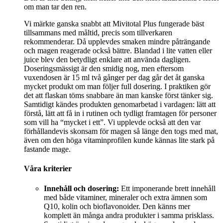
om man tar den ren.
Vi märkte ganska snabbt att Mivitotal Plus fungerade bäst
tillsammans med måltid, precis som tillverkaren
rekommenderar. Då upplevdes smaken mindre påträngande
och magen reagerade också bättre. Blandad i lite vatten eller
juice blev den betydligt enklare att använda dagligen.
Doseringsmässigt är den smidig nog, men eftersom
vuxendosen är 15 ml två gånger per dag går det åt ganska
mycket produkt om man följer full dosering. I praktiken gör
det att flaskan töms snabbare än man kanske först tänker sig.
Samtidigt kändes produkten genomarbetad i vardagen: lätt att
förstå, lätt att få in i rutinen och tydligt framtagen för personer
som vill ha “mycket i ett”. Vi upplevde också att den var
förhållandevis skonsam för magen så länge den togs med mat,
även om den höga vitaminprofilen kunde kännas lite stark på
fastande mage.
Våra kriterier
Innehåll och dosering:
Ett imponerande brett innehåll
med både vitaminer, mineraler och extra ämnen som
Q10, kolin och bioflavonoider. Den känns mer
komplett än många andra produkter i samma prisklass.