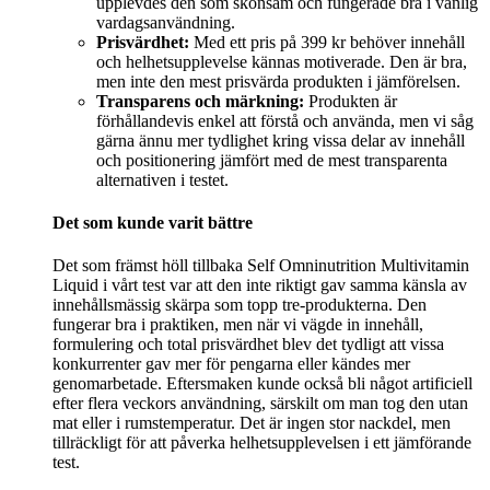
upplevdes den som skonsam och fungerade bra i vanlig
vardagsanvändning.
Prisvärdhet:
Med ett pris på 399 kr behöver innehåll
och helhetsupplevelse kännas motiverade. Den är bra,
men inte den mest prisvärda produkten i jämförelsen.
Transparens och märkning:
Produkten är
förhållandevis enkel att förstå och använda, men vi såg
gärna ännu mer tydlighet kring vissa delar av innehåll
och positionering jämfört med de mest transparenta
alternativen i testet.
Det som kunde varit bättre
Det som främst höll tillbaka Self Omninutrition Multivitamin
Liquid i vårt test var att den inte riktigt gav samma känsla av
innehållsmässig skärpa som topp tre-produkterna. Den
fungerar bra i praktiken, men när vi vägde in innehåll,
formulering och total prisvärdhet blev det tydligt att vissa
konkurrenter gav mer för pengarna eller kändes mer
genomarbetade. Eftersmaken kunde också bli något artificiell
efter flera veckors användning, särskilt om man tog den utan
mat eller i rumstemperatur. Det är ingen stor nackdel, men
tillräckligt för att påverka helhetsupplevelsen i ett jämförande
test.