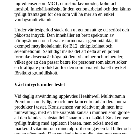
ingredienser som MCT, citrusbioflavonoider, kolin och
inositol. Innehållsmässigt är den genomarbetad och den känns
tydligt framtagen för den som vill ha mer än en enkel
vardagsmultivitamin.
Under vår testperiod stack den ut genom att ge ett seriöst och
påkostat intryck. Den innehåller ett brett spektrum av
näringsämnen och flera av formerna är genomtänkta, till
exempel metylkobalamin för B12, zinkpikolinat och
selenmetionin. Samtidigt märks det att detta är en potent
formula: doserna är höga på flera vitaminer och mineraler,
vilket gör att den passar bättre för personer som aktivt söker
en kraftigare produkt än för den som bara vill ha ett mycket
försiktigt grundtillskott.
Vårt intryck under testet
Vid daglig användning upplevdes Healthwell Multivitamin
Premium som fylligare och mer koncentrerad än flera andra
produkter i testet. Konsistensen var relativt mjuk men inte
tunnvattnig, med en lite sirapslik känsla i munnen som gjorde
att den kändes “substantiell” snarare än utspädd. Smaken var
tydligt fruktig med äppleton i basen, men också med en
markerad vitamin- och mineralprofil som gav en lätt bitter och
vuxen eftersmak. Den smakade inte godis, utan mer som ett