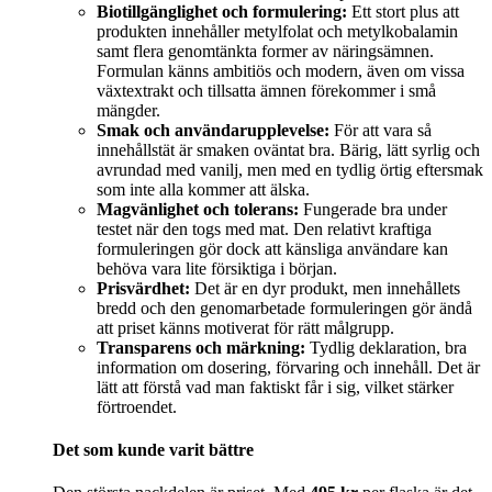
Biotillgänglighet och formulering:
Ett stort plus att
produkten innehåller metylfolat och metylkobalamin
samt flera genomtänkta former av näringsämnen.
Formulan känns ambitiös och modern, även om vissa
växtextrakt och tillsatta ämnen förekommer i små
mängder.
Smak och användarupplevelse:
För att vara så
innehållstät är smaken oväntat bra. Bärig, lätt syrlig och
avrundad med vanilj, men med en tydlig örtig eftersmak
som inte alla kommer att älska.
Magvänlighet och tolerans:
Fungerade bra under
testet när den togs med mat. Den relativt kraftiga
formuleringen gör dock att känsliga användare kan
behöva vara lite försiktiga i början.
Prisvärdhet:
Det är en dyr produkt, men innehållets
bredd och den genomarbetade formuleringen gör ändå
att priset känns motiverat för rätt målgrupp.
Transparens och märkning:
Tydlig deklaration, bra
information om dosering, förvaring och innehåll. Det är
lätt att förstå vad man faktiskt får i sig, vilket stärker
förtroendet.
Det som kunde varit bättre