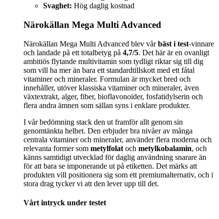
Svaghet:
Hög daglig kostnad
Närokällan Mega Multi Advanced
Närokällan Mega Multi Advanced blev vår
bäst i test
-vinnare
och landade på ett totalbetyg på
4,7/5
. Det här är en ovanligt
ambitiös flytande multivitamin som tydligt riktar sig till dig
som vill ha mer än bara ett standardtillskott med ett fåtal
vitaminer och mineraler. Formulan är mycket bred och
innehåller, utöver klassiska vitaminer och mineraler, även
växtextrakt, alger, fiber, bioflavonoider, fosfatidylserin och
flera andra ämnen som sällan syns i enklare produkter.
I vår bedömning stack den ut framför allt genom sin
genomtänkta helhet. Den erbjuder bra nivåer av många
centrala vitaminer och mineraler, använder flera moderna och
relevanta former som
metylfolat
och
metylkobalamin
, och
känns samtidigt utvecklad för daglig användning snarare än
för att bara se imponerande ut på etiketten. Det märks att
produkten vill positionera sig som ett premiumalternativ, och i
stora drag tycker vi att den lever upp till det.
Vårt intryck under testet