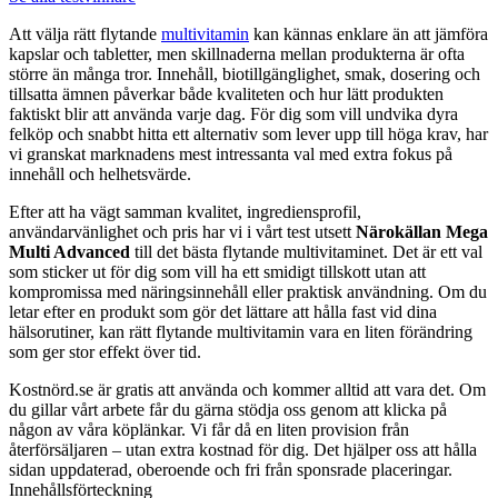
Att välja rätt flytande
multivitamin
kan kännas enklare än att jämföra
kapslar och tabletter, men skillnaderna mellan produkterna är ofta
större än många tror. Innehåll, biotillgänglighet, smak, dosering och
tillsatta ämnen påverkar både kvaliteten och hur lätt produkten
faktiskt blir att använda varje dag. För dig som vill undvika dyra
felköp och snabbt hitta ett alternativ som lever upp till höga krav, har
vi granskat marknadens mest intressanta val med extra fokus på
innehåll och helhetsvärde.
Efter att ha vägt samman kvalitet, ingrediensprofil,
användarvänlighet och pris har vi i vårt test utsett
Närokällan Mega
Multi Advanced
till det bästa flytande multivitaminet. Det är ett val
som sticker ut för dig som vill ha ett smidigt tillskott utan att
kompromissa med näringsinnehåll eller praktisk användning. Om du
letar efter en produkt som gör det lättare att hålla fast vid dina
hälsorutiner, kan rätt flytande multivitamin vara en liten förändring
som ger stor effekt över tid.
Kostnörd.se är gratis att använda och kommer alltid att vara det. Om
du gillar vårt arbete får du gärna stödja oss genom att klicka på
någon av våra köplänkar. Vi får då en liten provision från
återförsäljaren – utan extra kostnad för dig. Det hjälper oss att hålla
sidan uppdaterad, oberoende och fri från sponsrade placeringar.
Innehållsförteckning