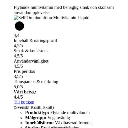
Flytande multivitamin med behaglig smak och skonsam
användarupplevelse.
4,4
Innehåll & näringsprofil
4,5/5
Smak & konsistens
4,5/5
Användarvänlighet
4,5/5
Pris per dos
3,5/5
Transparens & märkning
5,0/5
Vårt betyg:
4,4/5
Till butiken
(Svenskt Kosttillskott)
Produkttyp:
Flytande multivitamin
Målgrupp:
Veganvänlig
Innehållsform:
Växtbaserad formula
Styrka:
Bred näringstäckning