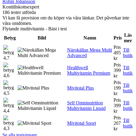
Robin Johansson
Kosttillskottsexpert
186 tester utförda
Vi kan få provision om du köper via våra länkar. Det påverkar inte
våra omdömen.
Flytande multivitamin - Bäst i test
Läs
Betyg
Bild
Namn
Pris
mer
Pris
Närokällan Mega Multi
Till
495
Advanced
butik
4,7
kr
Pris
Healthwell
Till
399
Multivitamin Premium
butik
4,6
kr
Pris
Till
Mivitotal Plus
199
butik
4,5
kr
Pris
Self Omninutrition
Till
399
Multivitamin Liquid
butik
4,4
kr
Pris
Till
Mivitotal Sport
207
butik
4,3
kr
Se alla testvinnare