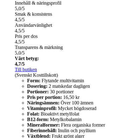
Innehåll & näringsprofil
5,0/5
Smak & konsistens
4,5/5
Användarvänlighet
4,5/5
Pris per dos
4,5/5
Transparens & märkning
5,0/5
Vårt betyg:
4,7/5
Till butiken
(Svenskt Kosttillskott)
Form:
Flytande multivitamin
Dosering:
2 matskedar dagligen
Portioner:
30 portioner
Pris per portion:
16,50 kr
Näringsämnen:
Över 100 ämnen
Vitaminprofil:
Mycket högdoserad
Folat:
Bioaktivt metylfolat
B12-form:
Metylkobalamin
Mineralformer:
Flera organiska former
Fiberinnehåll:
Inulin och psyllium
Växtblend:
Frukt grönt alger