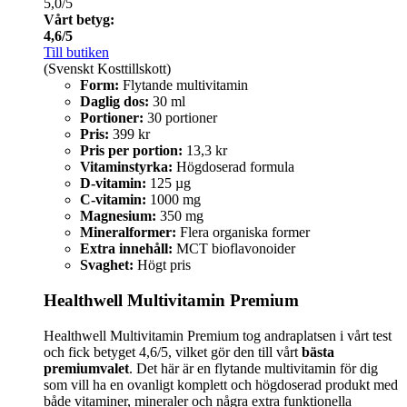
5,0/5
Vårt betyg:
4,6/5
Till butiken
(Svenskt Kosttillskott)
Form:
Flytande multivitamin
Daglig dos:
30 ml
Portioner:
30 portioner
Pris:
399 kr
Pris per portion:
13,3 kr
Vitaminstyrka:
Högdoserad formula
D-vitamin:
125 µg
C-vitamin:
1000 mg
Magnesium:
350 mg
Mineralformer:
Flera organiska former
Extra innehåll:
MCT bioflavonoider
Svaghet:
Högt pris
Healthwell Multivitamin Premium
Healthwell Multivitamin Premium tog andraplatsen i vårt test
och fick betyget 4,6/5, vilket gör den till vårt
bästa
premiumvalet
. Det här är en flytande multivitamin för dig
som vill ha en ovanligt komplett och högdoserad produkt med
både vitaminer, mineraler och några extra funktionella