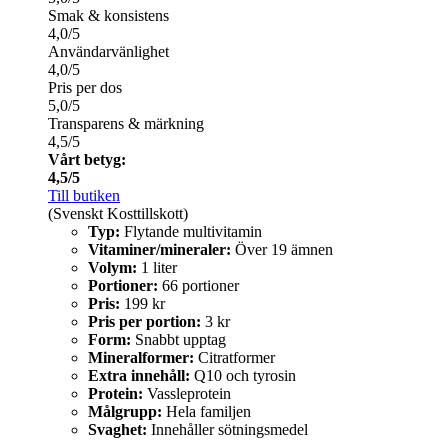
Smak & konsistens
4,0/5
Användarvänlighet
4,0/5
Pris per dos
5,0/5
Transparens & märkning
4,5/5
Vårt betyg:
4,5/5
Till butiken
(Svenskt Kosttillskott)
Typ:
Flytande multivitamin
Vitaminer/mineraler:
Över 19 ämnen
Volym:
1 liter
Portioner:
66 portioner
Pris:
199 kr
Pris per portion:
3 kr
Form:
Snabbt upptag
Mineralformer:
Citratformer
Extra innehåll:
Q10 och tyrosin
Protein:
Vassleprotein
Målgrupp:
Hela familjen
Svaghet:
Innehåller sötningsmedel