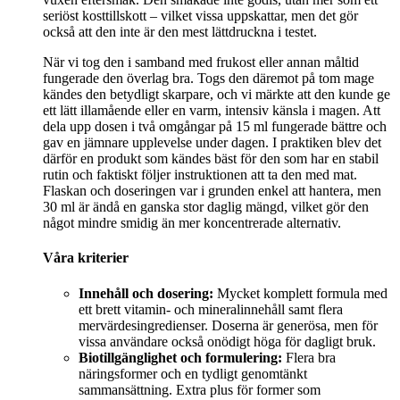
seriöst kosttillskott – vilket vissa uppskattar, men det gör
också att den inte är den mest lättdruckna i testet.
När vi tog den i samband med frukost eller annan måltid
fungerade den överlag bra. Togs den däremot på tom mage
kändes den betydligt skarpare, och vi märkte att den kunde ge
ett lätt illamående eller en varm, intensiv känsla i magen. Att
dela upp dosen i två omgångar på 15 ml fungerade bättre och
gav en jämnare upplevelse under dagen. I praktiken blev det
därför en produkt som kändes bäst för den som har en stabil
rutin och faktiskt följer instruktionen att ta den med mat.
Flaskan och doseringen var i grunden enkel att hantera, men
30 ml är ändå en ganska stor daglig mängd, vilket gör den
något mindre smidig än mer koncentrerade alternativ.
Våra kriterier
Innehåll och dosering:
Mycket komplett formula med
ett brett vitamin- och mineralinnehåll samt flera
mervärdesingredienser. Doserna är generösa, men för
vissa användare också onödigt höga för dagligt bruk.
Biotillgänglighet och formulering:
Flera bra
näringsformer och en tydligt genomtänkt
sammansättning. Extra plus för former som