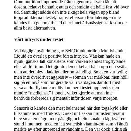
Omninutrition imponerade främst genom att vara lätt att
dosera, relativt behaglig att ta och smidig att hålla fast vid över
tid. Samtidigt nådde den inte riktigt hela vägen upp bland
topprodukterna i testet, främst eftersom formuleringen inte
kändes lika genomarbetad eller innehållsmässigt stark som de
allra bästa alternativen.
Vårt intryck under testet
Vid daglig användning gav Self Omninutrition Multivitamin
Liquid ett överlag positivt första intryck. Vätskan hade en
mjuk, ganska lätt konsistens som varken kändes trögflytande
eller alltför tunn. Det gjorde den enkel att hälla upp och svälja
utan att det blev kladdigt eller omständligt. Smaken var tydlig
men inte överdrivet aggressiv – sötman var märkbar, men höll
sig på en nivå som fungerade väl i vardagen. Jämfört med
vissa andra flytande multivitaminer i testet upplevdes den
mindre “medicinsk” i tonen, vilket gjorde att man inte
behövde förbereda sig mentalt inför dosen varje morgon.
Sensoriskt kändes den mest balanserad när den togs kyld eller
tillsammans med frukost. Direkt ur flaskan i rumstemperatur
blev smaken något mer påtaglig och eftersmaken låg kvar en
stund i munnen, med en lätt syntetisk vitamin-ton som vi ändå
märkte av efter upprepad användning. Den var dock aldrig så