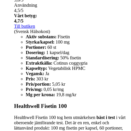
Användning
4,5/5
Vårt betyg:
4,7/5
Till butiken
(Svensk Hälsokost)
Aktiv substans:
Fisetin
Styrka/kapsel:
100 mg
Portioner:
60 st
Dosering:
1 kapsel/dag
Standardisering:
50% fisetin
Extraktkälla:
Cotinus coggygria
Kapseltyp:
Vegetabilisk HPMC
Vegansk:
Ja
Pris:
303 kr
Pris/portion:
5,05 kr
Pris/mg:
0,05 kr/mg
Mg per krona:
19,8 mg/kr
Healthwell Fisetin 100
Healthwell Fisetin 100 tog hem utmärkelsen
bäst i test
i vårt
oberoende jämförande test. Det är en ren, enkel och
lättanvänd produkt: 100 mg fisetin per kapsel, 60 portioner,