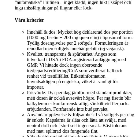
“automatiska” i rutinen – inget kladd, ingen lukt i skåpet och
inga missfärgningar på fingrar eller lock.
Våra kriterier
Innehåll & dos: Mycket hög deklarerad dos per portion
(1000 mg fisetin + 200 mg quercetin) i liposomal form.
Tydlig dosangivelse per 2 softgels. Formuleringen är
renodlad men softgels innebär gelatin (ej vegansk).
Kvalitet, transparens & spårbarhet: Anges som
tillverkad i USA i FDA-registrerad anläggning med
GMP. Vi hittade dock ingen oberoende
tredjepartscertifiering/CoA som verifierar halt och
renhet vid testtillfället. Etikettinformation
huvudsakligen på engelska, vilket är vanligt för
importer.
Prisvärde: Dyr per dag jämfört med standardprodukter,
men dosen är också avsevärt högre. Per mg fisetin blir
kalkylen mer konkurrenskraftig, särskilt vid flerpack-
erbjudanden. Fortfarande inte budgetvalet.
Användarupplevelse & följsamhet: Två softgels per dag
är enkelt. Kapslarna är släta och lätta att svälja, med
neutral doft och i stort sett ingen smak. Bäst tolerans
med mat; splittrad dos fungerade fint.
Säkerhet & rimlighet i marknadsföring: Marknadsför