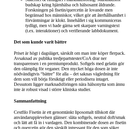
budskap kring hjärnhälsa och hälsosamt åldrande.
Forskningen på fisetin/quercetin är lovande men
begränsad hos människor, vilket gör att återhållsamhet i
förväntningar är klokt. Innehållet i sig kommuniceras
tydligt, men vi hade gärna sett skarpare varningstext
(t.ex. interaktioner) och verifierande labbdokument.
Det som kunde varit bättre
Priset är högt i dagsläget, särskilt om man inte köper flerpack.
Avsaknad av publika tredjepartstester/CoA drar ner
transparensen i en premiumprodukt. Softgels med gelatin gör
den olämplig för veganer. Den mycket höga dosen är inte
nödvändigtvis “bättre” för alla – det saknas vägledning för
dem som vill börja försiktigt eller periodisera intaget.
Dessutom ligger marknadsföringen nära hälsonytta som ännu
inte är robust visad i större kliniska studier.
Sammanfattning
Cestfilo Fisetin är ett genomtänkt liposomalt tillskott där
användarupplevelsen glänser: släta softgels, neutral doft/smak
och lätt att få in i vardagen. Den kombinerade dosen av fisetin
och quercetin gör den särskilt intressant för den som söker