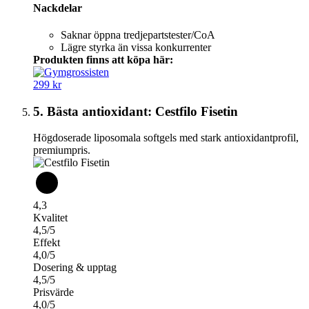
Nackdelar
Saknar öppna tredjepartstester/CoA
Lägre styrka än vissa konkurrenter
Produkten finns att köpa här:
299 kr
5. Bästa antioxidant: Cestfilo Fisetin
Högdoserade liposomala softgels med stark antioxidantprofil,
premiumpris.
4,3
Kvalitet
4,5/5
Effekt
4,0/5
Dosering & upptag
4,5/5
Prisvärde
4,0/5