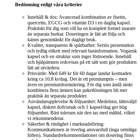
Bedömning enligt våra kriterier
Innehåll & dos: Avancerad kombination av fisetin,
quercetin, EGCG och vitamin D3 i en daglig kapsel.
Praktiskt för dig som vill ha en komplett formel snarare
än separata burkar. Doseringen är lätt att följa och
känns genomtänkt för dagligt bruk.
Kvalitet, transparens & spårbarhet: Seriös presentation
och tydlig etikett med relevant basinformation. Vegansk
kapsel och en struktur som inger förtroende. Innehåll
och hjälpämnen redovisas på ett sätt som gör produkten
lätt att utvärdera.
Prisvärde: Med 649 kr för 60 dagar landar kostnaden
kring ca 10,8 kr/dag. Det är ett premiumpris – men
även en premiumformulering. För dig som ändå tänkt
kombinera flera ämnen kan paketlösningen bli mer
praktisk än separata produkter.
Användarupplevelse & följsamhet: Medelstor, lättsväljd
kapsel, diskret doft/smak och 1 kapsel/dag ger hög
följsamhet. Bäst tolerans när den tas med måltid, vilket
vi rekommenderar.
Säkerhet & rimlighet i marknadsföring:
Kommunikationen är överlag ansvarsfull (inga orimliga
löften). Standardrekommendationer om dosering finns