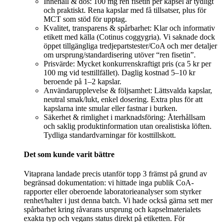
Innehåll & dos: 100 mg ren fisetin per kapsel är tydligt
och praktiskt. Rena kapslar med få tillsatser, plus för
MCT som stöd för upptag.
Kvalitet, transparens & spårbarhet: Klar och informativ
etikett med källa (Cotinus coggygria). Vi saknade dock
öppet tillgängliga tredjepartstester/CoA och mer detaljer
om ursprung/standardisering utöver “ren fisetin”.
Prisvärde: Mycket konkurrenskraftigt pris (ca 5 kr per
100 mg vid testtillfället). Daglig kostnad 5–10 kr
beroende på 1–2 kapslar.
Användarupplevelse & följsamhet: Lättsvalda kapslar,
neutral smak/lukt, enkel dosering. Extra plus för att
kapslarna inte smular eller fastnar i burken.
Säkerhet & rimlighet i marknadsföring: Återhållsam
och saklig produktinformation utan orealistiska löften.
Tydliga standardvarningar för kosttillskott.
Det som kunde varit bättre
Vitaprana landade precis utanför topp 3 främst på grund av
begränsad dokumentation: vi hittade inga publik CoA-
rapporter eller oberoende laboratorieanalyser som styrker
renhet/halter i just denna batch. Vi hade också gärna sett mer
spårbarhet kring råvarans ursprung och kapselmaterialets
exakta typ och vegans status direkt på etiketten. För