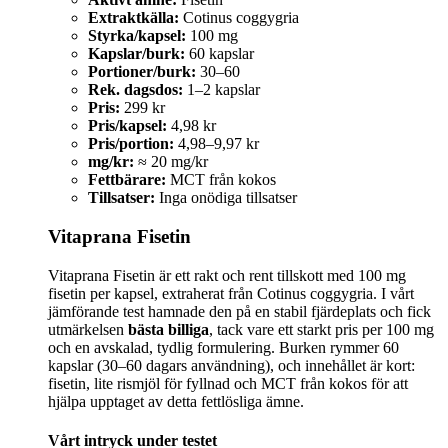
Extraktkälla:
Cotinus coggygria
Styrka/kapsel:
100 mg
Kapslar/burk:
60 kapslar
Portioner/burk:
30–60
Rek. dagsdos:
1–2 kapslar
Pris:
299 kr
Pris/kapsel:
4,98 kr
Pris/portion:
4,98–9,97 kr
mg/kr:
≈ 20 mg/kr
Fettbärare:
MCT från kokos
Tillsatser:
Inga onödiga tillsatser
Vitaprana Fisetin
Vitaprana Fisetin är ett rakt och rent tillskott med 100 mg
fisetin per kapsel, extraherat från Cotinus coggygria. I vårt
jämförande test hamnade den på en stabil fjärdeplats och fick
utmärkelsen
bästa billiga
, tack vare ett starkt pris per 100 mg
och en avskalad, tydlig formulering. Burken rymmer 60
kapslar (30–60 dagars användning), och innehållet är kort:
fisetin, lite rismjöl för fyllnad och MCT från kokos för att
hjälpa upptaget av detta fettlösliga ämne.
Vårt intryck under testet