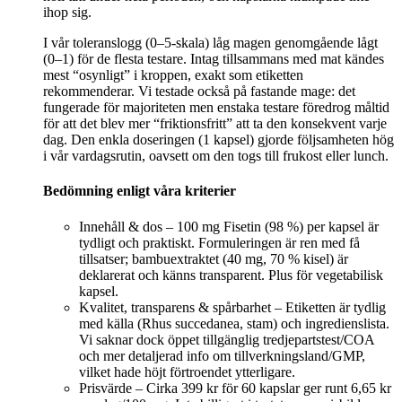
ihop sig.
I vår toleranslogg (0–5-skala) låg magen genomgående lågt
(0–1) för de flesta testare. Intag tillsammans med mat kändes
mest “osynligt” i kroppen, exakt som etiketten
rekommenderar. Vi testade också på fastande mage: det
fungerade för majoriteten men enstaka testare föredrog måltid
för att det blev mer “friktionsfritt” att ta den konsekvent varje
dag. Den enkla doseringen (1 kapsel) gjorde följsamheten hög
i vår vardagsrutin, oavsett om den togs till frukost eller lunch.
Bedömning enligt våra kriterier
Innehåll & dos – 100 mg Fisetin (98 %) per kapsel är
tydligt och praktiskt. Formuleringen är ren med få
tillsatser; bambuextraktet (40 mg, 70 % kisel) är
deklarerat och känns transparent. Plus för vegetabilisk
kapsel.
Kvalitet, transparens & spårbarhet – Etiketten är tydlig
med källa (Rhus succedanea, stam) och ingredienslista.
Vi saknar dock öppet tillgänglig tredjepartstest/COA
och mer detaljerad info om tillverkningsland/GMP,
vilket hade höjt förtroendet ytterligare.
Prisvärde – Cirka 399 kr för 60 kapslar ger runt 6,65 kr