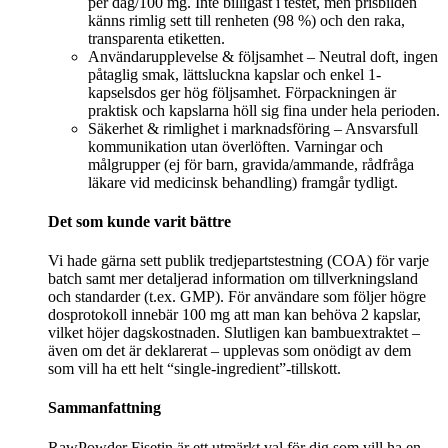
per dag/100 mg. Inte billigast i testet, men prisbilden
känns rimlig sett till renheten (98 %) och den raka,
transparenta etiketten.
Användarupplevelse & följsamhet – Neutral doft, ingen
påtaglig smak, lättsluckna kapslar och enkel 1-
kapselsdos ger hög följsamhet. Förpackningen är
praktisk och kapslarna höll sig fina under hela perioden.
Säkerhet & rimlighet i marknadsföring – Ansvarsfull
kommunikation utan överlöften. Varningar och
målgrupper (ej för barn, gravida/ammande, rådfråga
läkare vid medicinsk behandling) framgår tydligt.
Det som kunde varit bättre
Vi hade gärna sett publik tredjepartstestning (COA) för varje
batch samt mer detaljerad information om tillverkningsland
och standarder (t.ex. GMP). För användare som följer högre
dosprotokoll innebär 100 mg att man kan behöva 2 kapslar,
vilket höjer dagskostnaden. Slutligen kan bambuextraktet –
även om det är deklarerat – upplevas som onödigt av dem
som vill ha ett helt “single-ingredient”-tillskott.
Sammanfattning
RawPowder Fisetin är ett utmärkt val för dig som vill ha en