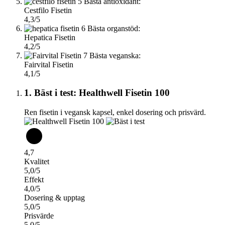
5
Bästa antioxidant:
Cestfilo Fisetin
4,3/5
6
Bästa organstöd:
Hepatica Fisetin
4,2/5
7
Bästa veganska:
Fairvital Fisetin
4,1/5
1. Bäst i test: Healthwell Fisetin 100
Ren fisetin i vegansk kapsel, enkel dosering och prisvärd.
4,7
Kvalitet
5,0/5
Effekt
4,0/5
Dosering & upptag
5,0/5
Prisvärde
5,0/5