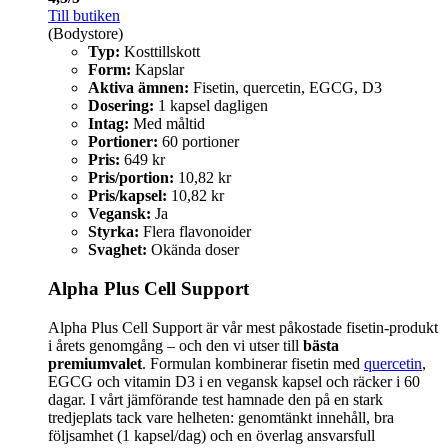
Till butiken
(Bodystore)
Typ:
Kosttillskott
Form:
Kapslar
Aktiva ämnen:
Fisetin, quercetin, EGCG, D3
Dosering:
1 kapsel dagligen
Intag:
Med måltid
Portioner:
60 portioner
Pris:
649 kr
Pris/portion:
10,82 kr
Pris/kapsel:
10,82 kr
Vegansk:
Ja
Styrka:
Flera flavonoider
Svaghet:
Okända doser
Alpha Plus Cell Support
Alpha Plus Cell Support är vår mest påkostade fisetin-produkt
i årets genomgång – och den vi utser till
bästa
premiumvalet
. Formulan kombinerar fisetin med
quercetin
,
EGCG och vitamin D3 i en vegansk kapsel och räcker i 60
dagar. I vårt jämförande test hamnade den på en stark
tredjeplats tack vare helheten: genomtänkt innehåll, bra
följsamhet (1 kapsel/dag) och en överlag ansvarsfull