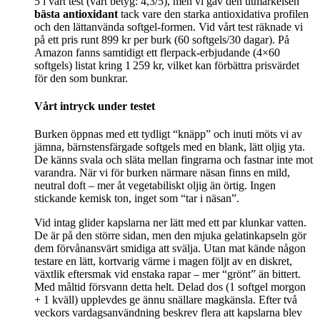
5 i vårt test (vårt betyg: 4,3/5), men vi gav den utmärkelsen
bästa antioxidant
tack vare den starka antioxidativa profilen
och den lättanvända softgel-formen. Vid vårt test räknade vi
på ett pris runt 899 kr per burk (60 softgels/30 dagar). På
Amazon fanns samtidigt ett flerpack-erbjudande (4×60
softgels) listat kring 1 259 kr, vilket kan förbättra prisvärdet
för den som bunkrar.
Vårt intryck under testet
Burken öppnas med ett tydligt “knäpp” och inuti möts vi av
jämna, bärnstensfärgade softgels med en blank, lätt oljig yta.
De känns svala och släta mellan fingrarna och fastnar inte mot
varandra. När vi för burken närmare näsan finns en mild,
neutral doft – mer åt vegetabiliskt oljig än örtig. Ingen
stickande kemisk ton, inget som “tar i näsan”.
Vid intag glider kapslarna ner lätt med ett par klunkar vatten.
De är på den större sidan, men den mjuka gelatinkapseln gör
dem förvånansvärt smidiga att svälja. Utan mat kände någon
testare en lätt, kortvarig värme i magen följt av en diskret,
växtlik eftersmak vid enstaka rapar – mer “grönt” än bittert.
Med måltid försvann detta helt. Delad dos (1 softgel morgon
+ 1 kväll) upplevdes ge ännu snällare magkänsla. Efter två
veckors vardagsanvändning beskrev flera att kapslarna blev