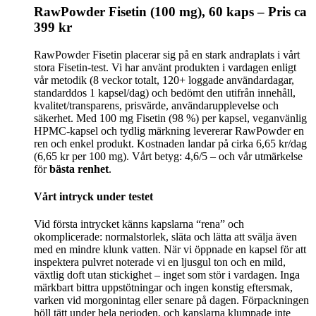
RawPowder Fisetin (100 mg), 60 kaps – Pris ca
399 kr
RawPowder Fisetin placerar sig på en stark andraplats i vårt
stora Fisetin-test. Vi har använt produkten i vardagen enligt
vår metodik (8 veckor totalt, 120+ loggade användardagar,
standarddos 1 kapsel/dag) och bedömt den utifrån innehåll,
kvalitet/transparens, prisvärde, användarupplevelse och
säkerhet. Med 100 mg Fisetin (98 %) per kapsel, veganvänlig
HPMC-kapsel och tydlig märkning levererar RawPowder en
ren och enkel produkt. Kostnaden landar på cirka 6,65 kr/dag
(6,65 kr per 100 mg). Vårt betyg: 4,6/5 – och vår utmärkelse
för
bästa renhet
.
Vårt intryck under testet
Vid första intrycket känns kapslarna “rena” och
okomplicerade: normalstorlek, släta och lätta att svälja även
med en mindre klunk vatten. När vi öppnade en kapsel för att
inspektera pulvret noterade vi en ljusgul ton och en mild,
växtlig doft utan stickighet – inget som stör i vardagen. Inga
märkbart bittra uppstötningar och ingen konstig eftersmak,
varken vid morgonintag eller senare på dagen. Förpackningen
höll tätt under hela perioden, och kapslarna klumpade inte