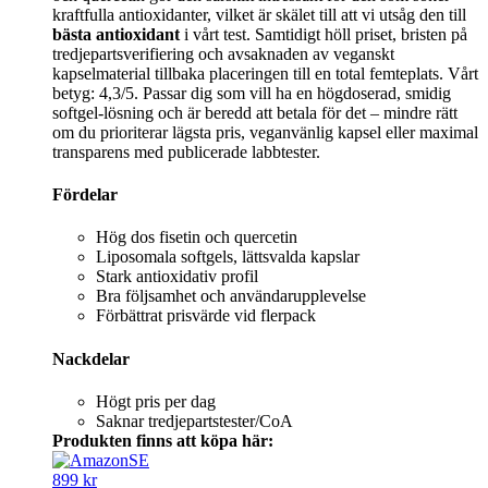
kraftfulla antioxidanter, vilket är skälet till att vi utsåg den till
bästa antioxidant
i vårt test. Samtidigt höll priset, bristen på
tredjepartsverifiering och avsaknaden av veganskt
kapselmaterial tillbaka placeringen till en total femteplats. Vårt
betyg: 4,3/5. Passar dig som vill ha en högdoserad, smidig
softgel-lösning och är beredd att betala för det – mindre rätt
om du prioriterar lägsta pris, veganvänlig kapsel eller maximal
transparens med publicerade labbtester.
Fördelar
Hög dos fisetin och quercetin
Liposomala softgels, lättsvalda kapslar
Stark antioxidativ profil
Bra följsamhet och användarupplevelse
Förbättrat prisvärde vid flerpack
Nackdelar
Högt pris per dag
Saknar tredjepartstester/CoA
Produkten finns att köpa här:
899 kr