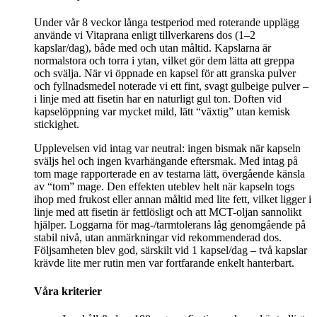
Under vår 8 veckor långa testperiod med roterande upplägg
använde vi Vitaprana enligt tillverkarens dos (1–2
kapslar/dag), både med och utan måltid. Kapslarna är
normalstora och torra i ytan, vilket gör dem lätta att greppa
och svälja. När vi öppnade en kapsel för att granska pulver
och fyllnadsmedel noterade vi ett fint, svagt gulbeige pulver –
i linje med att fisetin har en naturligt gul ton. Doften vid
kapselöppning var mycket mild, lätt “växtig” utan kemisk
stickighet.
Upplevelsen vid intag var neutral: ingen bismak när kapseln
sväljs hel och ingen kvarhängande eftersmak. Med intag på
tom mage rapporterade en av testarna lätt, övergående känsla
av “tom” mage. Den effekten uteblev helt när kapseln togs
ihop med frukost eller annan måltid med lite fett, vilket ligger i
linje med att fisetin är fettlösligt och att MCT-oljan sannolikt
hjälper. Loggarna för mag-/tarmtolerans låg genomgående på
stabil nivå, utan anmärkningar vid rekommenderad dos.
Följsamheten blev god, särskilt vid 1 kapsel/dag – två kapslar
krävde lite mer rutin men var fortfarande enkelt hanterbart.
Våra kriterier