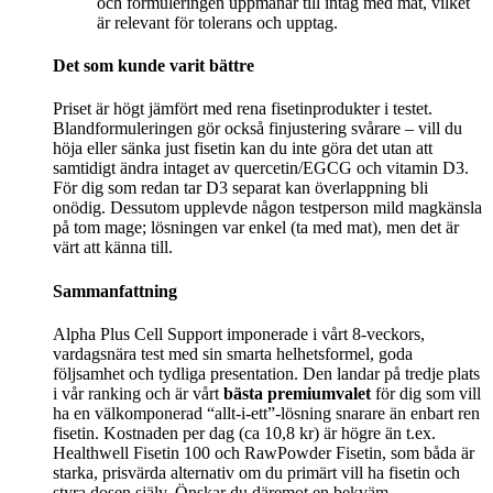
och formuleringen uppmanar till intag med mat, vilket
är relevant för tolerans och upptag.
Det som kunde varit bättre
Priset är högt jämfört med rena fisetinprodukter i testet.
Blandformuleringen gör också finjustering svårare – vill du
höja eller sänka just fisetin kan du inte göra det utan att
samtidigt ändra intaget av quercetin/EGCG och vitamin D3.
För dig som redan tar D3 separat kan överlappning bli
onödig. Dessutom upplevde någon testperson mild magkänsla
på tom mage; lösningen var enkel (ta med mat), men det är
värt att känna till.
Sammanfattning
Alpha Plus Cell Support imponerade i vårt 8‑veckors,
vardagsnära test med sin smarta helhetsformel, goda
följsamhet och tydliga presentation. Den landar på tredje plats
i vår ranking och är vårt
bästa premiumvalet
för dig som vill
ha en välkomponerad “allt‑i‑ett”-lösning snarare än enbart ren
fisetin. Kostnaden per dag (ca 10,8 kr) är högre än t.ex.
Healthwell Fisetin 100 och RawPowder Fisetin, som båda är
starka, prisvärda alternativ om du primärt vill ha fisetin och
styra dosen själv. Önskar du däremot en bekväm