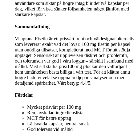
användare som siktar på högre intag blir det två kapslar per
dag, vilket för vissa sänker följsamheten något jämfört med
starkare kapslar.
Sammanfattning
Vitaprana Fisetin är ett prisvärt, rent och väldesignat alternativ
som levererar exakt vad det lovar: 100 mg fisetin per kapsel
utan onödiga tillsatser, kompletterat med MCT för att stödja
upptaget. Sensoriskt är upplevelsen diskret och problemfri,
och toleransen var god i våra loggar – särskilt i samband med
måltid. Med sitt starka pris/100 mg plockar den välförtjänt
hem utmärkelsen bästa billiga i vårt test. För att klättra ännu
högre hade vi velat se öppna tredjepartsanalyser och mer
detaljerad spårbarhet. Vårt betyg: 4,4/5.
Fördelar
Mycket prisvärt per 100 mg
Ren, avskalad ingredienslista
MCT för bättre upptag
Lättsvalda kapslar, neutral smak
God tolerans vid måltid