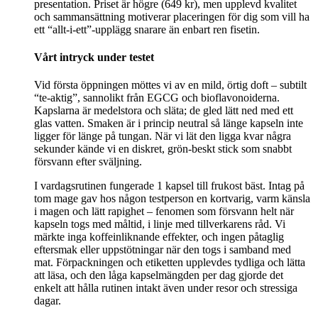
presentation. Priset är högre (649 kr), men upplevd kvalitet
och sammansättning motiverar placeringen för dig som vill ha
ett “allt-i-ett”-upplägg snarare än enbart ren fisetin.
Vårt intryck under testet
Vid första öppningen möttes vi av en mild, örtig doft – subtilt
“te-aktig”, sannolikt från EGCG och bioflavonoiderna.
Kapslarna är medelstora och släta; de gled lätt ned med ett
glas vatten. Smaken är i princip neutral så länge kapseln inte
ligger för länge på tungan. När vi lät den ligga kvar några
sekunder kände vi en diskret, grön-beskt stick som snabbt
försvann efter sväljning.
I vardagsrutinen fungerade 1 kapsel till frukost bäst. Intag på
tom mage gav hos någon testperson en kortvarig, varm känsla
i magen och lätt rapighet – fenomen som försvann helt när
kapseln togs med måltid, i linje med tillverkarens råd. Vi
märkte inga koffeinliknande effekter, och ingen påtaglig
eftersmak eller uppstötningar när den togs i samband med
mat. Förpackningen och etiketten upplevdes tydliga och lätta
att läsa, och den låga kapselmängden per dag gjorde det
enkelt att hålla rutinen intakt även under resor och stressiga
dagar.