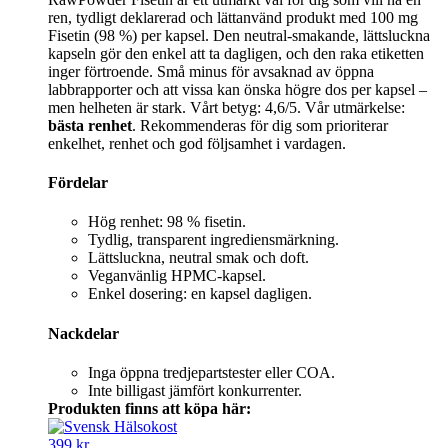
ren, tydligt deklarerad och lättanvänd produkt med 100 mg
Fisetin (98 %) per kapsel. Den neutral-smakande, lättsluckna
kapseln gör den enkel att ta dagligen, och den raka etiketten
inger förtroende. Små minus för avsaknad av öppna
labbrapporter och att vissa kan önska högre dos per kapsel –
men helheten är stark. Vårt betyg: 4,6/5. Vår utmärkelse:
bästa renhet
. Rekommenderas för dig som prioriterar
enkelhet, renhet och god följsamhet i vardagen.
Fördelar
Hög renhet: 98 % fisetin.
Tydlig, transparent ingrediensmärkning.
Lättsluckna, neutral smak och doft.
Veganvänlig HPMC-kapsel.
Enkel dosering: en kapsel dagligen.
Nackdelar
Inga öppna tredjepartstester eller COA.
Inte billigast jämfört konkurrenter.
Produkten finns att köpa här:
399 kr