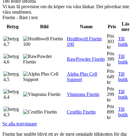
186 tester utförda
Vi kan få provision om du köper via våra länkar. Det påverkar inte
våra omdömen.
Fisetin - Bäst i test
Läs
Betyg
Bild
Namn
Pris
mer
Pris
Healthwell Fisetin
Till
303
4,7
100
butik
kr
Pris
Till
RawPowder Fisetin
399
4,6
butik
kr
Pris
Alpha Plus Cell
Till
649
4,5
Support
butik
kr
Pris
Till
Vitaprana Fisetin
299
4,4
butik
kr
Pris
Till
Cestfilo Fisetin
899
4,3
butik
kr
Se alla testvinnare
Fisetin har snabbt blivit ett av de mest omtalade tillskotten för dig