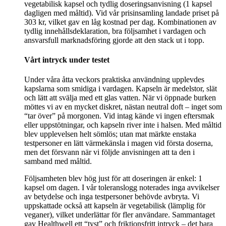
vegetabilisk kapsel och tydlig doseringsanvisning (1 kapsel
dagligen med måltid). Vid vår prisinsamling landade priset på
303 kr, vilket gav en låg kostnad per dag. Kombinationen av
tydlig innehållsdeklaration, bra följsamhet i vardagen och
ansvarsfull marknadsföring gjorde att den stack ut i topp.
Vårt intryck under testet
Under våra åtta veckors praktiska användning upplevdes
kapslarna som smidiga i vardagen. Kapseln är medelstor, slät
och lätt att svälja med ett glas vatten. När vi öppnade burken
möttes vi av en mycket diskret, nästan neutral doft – inget som
“tar över” på morgonen. Vid intag kände vi ingen eftersmak
eller uppstötningar, och kapseln river inte i halsen. Med måltid
blev upplevelsen helt sömlös; utan mat märkte enstaka
testpersoner en lätt värmekänsla i magen vid första doserna,
men det försvann när vi följde anvisningen att ta den i
samband med måltid.
Följsamheten blev hög just för att doseringen är enkel: 1
kapsel om dagen. I vår toleranslogg noterades inga avvikelser
av betydelse och inga testpersoner behövde avbryta. Vi
uppskattade också att kapseln är vegetabilisk (lämplig för
veganer), vilket underlättar för fler användare. Sammantaget
gav Healthwell ett “tyst” och friktionsfritt intryck – det bara