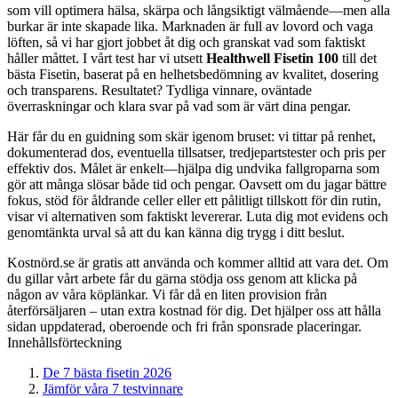
som vill optimera hälsa, skärpa och långsiktigt välmående—men alla
burkar är inte skapade lika. Marknaden är full av lovord och vaga
löften, så vi har gjort jobbet åt dig och granskat vad som faktiskt
håller måttet. I vårt test har vi utsett
Healthwell Fisetin 100
till det
bästa Fisetin, baserat på en helhetsbedömning av kvalitet, dosering
och transparens. Resultatet? Tydliga vinnare, oväntade
överraskningar och klara svar på vad som är värt dina pengar.
Här får du en guidning som skär igenom bruset: vi tittar på renhet,
dokumenterad dos, eventuella tillsatser, tredjepartstester och pris per
effektiv dos. Målet är enkelt—hjälpa dig undvika fallgroparna som
gör att många slösar både tid och pengar. Oavsett om du jagar bättre
fokus, stöd för åldrande celler eller ett pålitligt tillskott för din rutin,
visar vi alternativen som faktiskt levererar. Luta dig mot evidens och
genomtänkta urval så att du kan känna dig trygg i ditt beslut.
Kostnörd.se är gratis att använda och kommer alltid att vara det. Om
du gillar vårt arbete får du gärna stödja oss genom att klicka på
någon av våra köplänkar. Vi får då en liten provision från
återförsäljaren – utan extra kostnad för dig. Det hjälper oss att hålla
sidan uppdaterad, oberoende och fri från sponsrade placeringar.
Innehållsförteckning
De 7 bästa fisetin 2026
Jämför våra 7 testvinnare