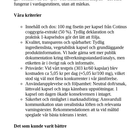
fungerar i vardagsrutinen, utan att märkas.
Våra kriterier
Innehåll och dos: 100 mg fisetin per kapsel från Cotinus
coggygria-extrakt (50 %). Tydlig deklaration och
praktisk 1-kapselsdos gör det lätt att följa.
Kvalitet, transparens och spårbarhet: Tydlig
ingredienslista, vegetabilisk kapsel och grundläggande
produktinformation. Vi hade gärna sett mer publik
dokumentation kring tillverkningsstandard/analys, men
etiketten är i övrigt rak och informativ.
Prisvärde: Vid vårt testpris (303 kr/60 kapslar) blev
kostnaden ca 5,05 kr per dag (≈5,05 kr/100 mg), vilket
stod sig väl mot flera konkurrenter i vår jämförelse.
Användarupplevelse och följsamhet: Neutral doft/smak,
lättsvald kapsel och inga kännbara uppstötningar. 1
kapsel om dagen ökade konsekvensen i intaget.
Säkerhet och rimlighet i marknadsföring: Ansvarsfull
kommunikation utan orealistiska löften och relevanta
varningstexter. Rekommendationen att ta vid måltid
speglade vår bästa tolerans i testet.
Det som kunde varit bättre