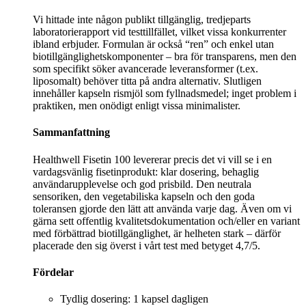
Vi hittade inte någon publikt tillgänglig, tredjeparts
laboratorierapport vid testtillfället, vilket vissa konkurrenter
ibland erbjuder. Formulan är också “ren” och enkel utan
biotillgänglighetskomponenter – bra för transparens, men den
som specifikt söker avancerade leveransformer (t.ex.
liposomalt) behöver titta på andra alternativ. Slutligen
innehåller kapseln rismjöl som fyllnadsmedel; inget problem i
praktiken, men onödigt enligt vissa minimalister.
Sammanfattning
Healthwell Fisetin 100 levererar precis det vi vill se i en
vardagsvänlig fisetinprodukt: klar dosering, behaglig
användarupplevelse och god prisbild. Den neutrala
sensoriken, den vegetabiliska kapseln och den goda
toleransen gjorde den lätt att använda varje dag. Även om vi
gärna sett offentlig kvalitetsdokumentation och/eller en variant
med förbättrad biotillgänglighet, är helheten stark – därför
placerade den sig överst i vårt test med betyget 4,7/5.
Fördelar
Tydlig dosering: 1 kapsel dagligen