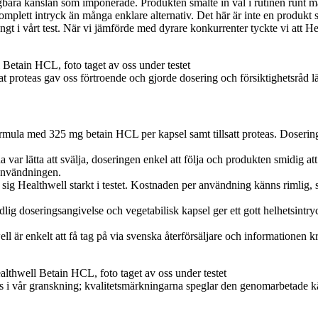
gbara känslan som imponerade. Produkten smälte in väl i rutinen runt må
mplett intryck än många enklare alternativ. Det här är inte en produkt 
 tungt i vårt test. När vi jämförde med dyrare konkurrenter tyckte vi at
oteas gav oss förtroende och gjorde dosering och försiktighetsråd lättare
mula med 325 mg betain HCL per kapsel samt tillsatt proteas. Doseringsu
 var lätta att svälja, doseringen enkel att följa och produkten smidig a
 användningen.
 sig Healthwell starkt i testet. Kostnaden per användning känns rimlig, 
ydlig doseringsangivelse och vegetabilisk kapsel ger ett gott helhetsin
l är enkelt att få tag på via svenska återförsäljare och informationen kr
us i vår granskning; kvalitetsmärkningarna speglar den genomarbetade k