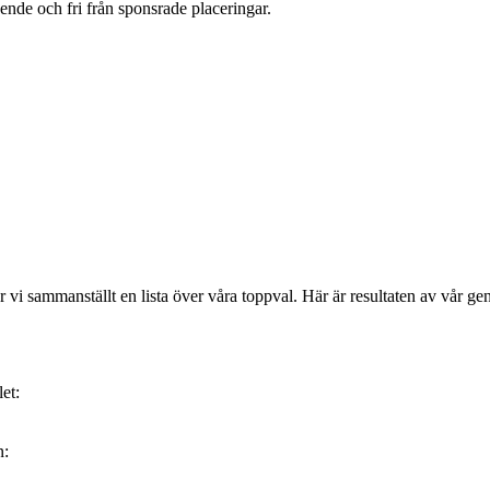
oende och fri från sponsrade placeringar.
 sammanställt en lista över våra toppval. Här är resultaten av vår genom
et:
n: