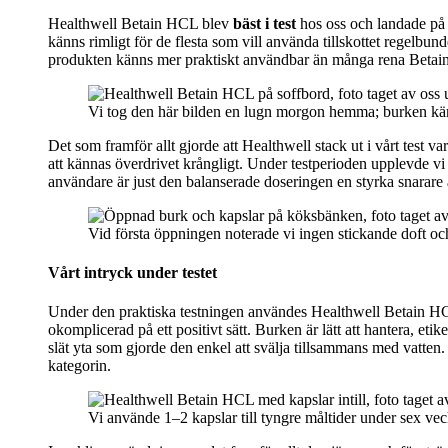
Healthwell Betain HCL blev
bäst i test
hos oss och landade på 
känns rimligt för de flesta som vill använda tillskottet regelb
produkten känns mer praktiskt användbar än många rena Betain HCL
Vi tog den här bilden en lugn morgon hemma; burken känns
Det som framför allt gjorde att Healthwell stack ut i vårt test va
att kännas överdrivet krångligt. Under testperioden upplevde vi 
användare är just den balanserade doseringen en styrka snarare
Vid första öppningen noterade vi ingen stickande doft och 
Vårt intryck under testet
Under den praktiska testningen användes Healthwell Betain HCL
okomplicerad på ett positivt sätt. Burken är lätt att hantera, et
slät yta som gjorde den enkel att svälja tillsammans med vatten
kategorin.
Vi använde 1–2 kapslar till tyngre måltider under sex veck