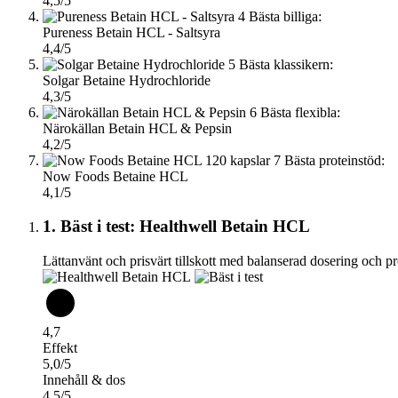
4,5/5
4
Bästa billiga:
Pureness Betain HCL - Saltsyra
4,4/5
5
Bästa klassikern:
Solgar Betaine Hydrochloride
4,3/5
6
Bästa flexibla:
Närokällan Betain HCL & Pepsin
4,2/5
7
Bästa proteinstöd:
Now Foods Betaine HCL
4,1/5
1. Bäst i test: Healthwell Betain HCL
Lättanvänt och prisvärt tillskott med balanserad dosering och pr
4,7
Effekt
5,0/5
Innehåll & dos
4,5/5