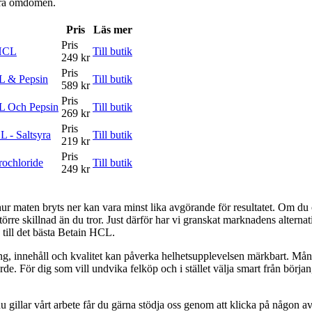
våra omdömen.
Pris
Läs mer
Pris
 HCL
Till butik
249 kr
Pris
L & Pepsin
Till butik
589 kr
Pris
L Och Pepsin
Till butik
269 kr
Pris
 - Saltsyra
Till butik
219 kr
Pris
rochloride
Till butik
249 kr
 maten bryts ner kan vara minst lika avgörande för resultatet. Om du of
rre skillnad än du tror. Just därför har vi granskat marknadens alternati
till det bästa Betain HCL.
ering, innehåll och kvalitet kan påverka helhetsupplevelsen märkbart. M
. För dig som vill undvika felköp och i stället välja smart från början, ä
 gillar vårt arbete får du gärna stödja oss genom att klicka på någon av 