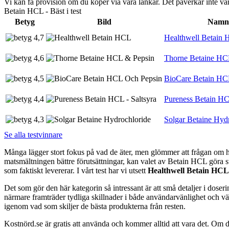
Vi kan få provision om du köper via våra länkar. Det påverkar inte 
Betain HCL - Bäst i test
Betyg
Bild
Namn
4,7
Healthwell Betain
4,6
Thorne Betaine HC
4,5
BioCare Betain HC
4,4
Pureness Betain HCL
4,3
Solgar Betaine Hyd
Se alla testvinnare
Många lägger stort fokus på vad de äter, men glömmer att frågan om hur
matsmältningen bättre förutsättningar, kan valet av Betain HCL göra stö
som faktiskt levererar. I vårt test har vi utsett
Healthwell Betain HCL
Det som gör den här kategorin så intressant är att små detaljer i dos
närmare framträder tydliga skillnader i både användarvänlighet och värde
igenom vad som skiljer de bästa produkterna från resten.
Kostnörd.se är gratis att använda och kommer alltid att vara det. Om du