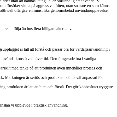
ltider utan att kännas “tung” eller omständlig att använda. Vi
som försöker vinna på aggressiva löften, utan snarare en som känns
t Healthwell ofta gav en minst lika genomarbetad användarupplevelse,
 att följa än hos flera billigare alternativ.
pplägget är lätt att förstå och passar bra för vardagsanvändning i
tt använda konsekvent över tid. Den fungerade bra i vanliga
särskilt med tanke på att produkten även innehåller proteas och
tryck. Märkningen är seriös och produkten känns väl anpassad för
ing produkten är lätt att hitta och förstå. Det gör köpbeslutet tryggare
änslan vi upplevde i praktisk användning.