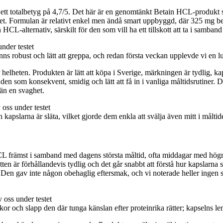
ett totalbetyg på 4,7/5. Det här är en genomtänkt Betain HCL-produkt s
undet. Formulan är relativt enkel men ändå smart uppbyggd, där 325 mg 
-alternativ, särskilt för den som vill ha ett tillskott att ta i samband
 robust och lätt att greppa, och redan första veckan upplevde vi en lug
r helheten. Produkten är lätt att köpa i Sverige, märkningen är tydlig, ka
den som konsekvent, smidig och lätt att få in i vanliga måltidsrutiner.
 än en svaghet.
kapslarna är släta, vilket gjorde dem enkla att svälja även mitt i målti
 främst i samband med dagens största måltid, ofta middagar med högre p
iketten är förhållandevis tydlig och det går snabbt att förstå hur kapsla
. Den gav inte någon obehaglig eftersmak, och vi noterade heller ingen
or och slapp den där tunga känslan efter proteinrika rätter; kapselns lena