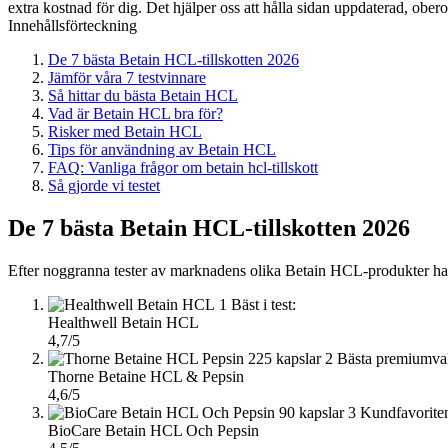
extra kostnad för dig. Det hjälper oss att hålla sidan uppdaterad, ober
Innehållsförteckning
De 7 bästa Betain HCL-tillskotten 2026
Jämför våra 7 testvinnare
Så hittar du bästa Betain HCL
Vad är Betain HCL bra för?
Risker med Betain HCL
Tips för användning av Betain HCL
FAQ: Vanliga frågor om betain hcl-tillskott
Så gjorde vi testet
De 7 bästa Betain HCL-tillskotten 2026
Efter noggranna tester av marknadens olika Betain HCL-produkter har vi
1
Bäst i test:
Healthwell Betain HCL
4,7/5
2
Bästa premiumval
Thorne Betaine HCL & Pepsin
4,6/5
3
Kundfavorite
BioCare Betain HCL Och Pepsin