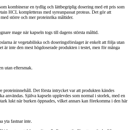
om kombinerar en tydlig och lättbegriplig dosering med ett pris som
betain HCL kompletteras med syreanpassat proteas. Det gör att
 med större och mer proteinrika måltider.
nare mage när kapseln togs till dagens största måltid.
pslarna är vegetabiliska och doseringsförslaget är enkelt att följa utan
 Det är inte den mest högdoserade produkten i testet, men för många
den utan eftersmak.
roteininnehåll. Det första intrycket var att produkten kändes
rna ska användas. Själva kapseln upplevdes som normal i storlek, med en
 stark lukt när burken öppnades, vilket annars kan förekomma i den här
 yta fastnar inte.