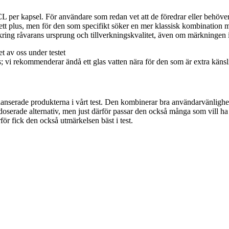
L per kapsel. För användare som redan vet att de föredrar eller behöve
är ett plus, men för den som specifikt söker en mer klassisk kombination
 kring råvarans ursprung och tillverkningskvalitet, även om märkningen i
s; vi rekommenderar ändå ett glas vatten nära för den som är extra känsl
serade produkterna i vårt test. Den kombinerar bra användarvänlighet, t
serade alternativ, men just därför passar den också många som vill ha 
för fick den också utmärkelsen bäst i test.