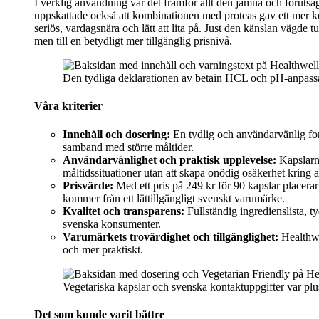
I verklig användning var det framför allt den jämna och förutsä
uppskattade också att kombinationen med proteas gav ett mer ko
seriös, vardagsnära och lätt att lita på. Just den känslan vägde
men till en betydligt mer tillgänglig prisnivå.
Den tydliga deklarationen av betain HCL och pH-anpassat pr
Våra kriterier
Innehåll och dosering:
En tydlig och användarvänlig for
samband med större måltider.
Användarvänlighet och praktisk upplevelse:
Kapslarna
måltidssituationer utan att skapa onödig osäkerhet kring
Prisvärde:
Med ett pris på 249 kr för 90 kapslar placerar
kommer från ett lättillgängligt svenskt varumärke.
Kvalitet och transparens:
Fullständig ingredienslista, t
svenska konsumenter.
Varumärkets trovärdighet och tillgänglighet:
Healthwel
och mer praktiskt.
Vegetariska kapslar och svenska kontaktuppgifter var pl
Det som kunde varit bättre