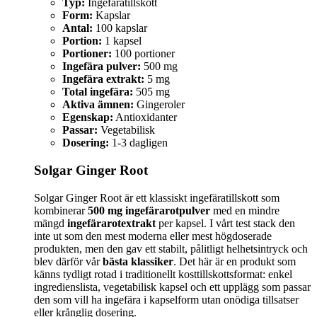
Typ:
Ingefäratillskott
Form:
Kapslar
Antal:
100 kapslar
Portion:
1 kapsel
Portioner:
100 portioner
Ingefära pulver:
500 mg
Ingefära extrakt:
5 mg
Total ingefära:
505 mg
Aktiva ämnen:
Gingeroler
Egenskap:
Antioxidanter
Passar:
Vegetabilisk
Dosering:
1-3 dagligen
Solgar Ginger Root
Solgar Ginger Root är ett klassiskt ingefäratillskott som
kombinerar
500 mg ingefärarotpulver
med en mindre
mängd
ingefärarotextrakt
per kapsel. I vårt test stack den
inte ut som den mest moderna eller mest högdoserade
produkten, men den gav ett stabilt, pålitligt helhetsintryck och
blev därför vår
bästa klassiker
. Det här är en produkt som
känns tydligt rotad i traditionellt kosttillskottsformat: enkel
ingredienslista, vegetabilisk kapsel och ett upplägg som passar
den som vill ha ingefära i kapselform utan onödiga tillsatser
eller krånglig dosering.