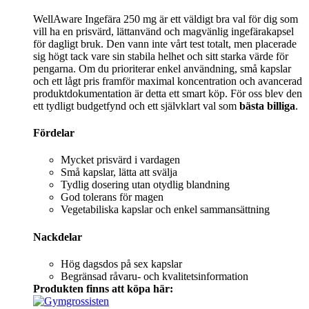
WellAware Ingefära 250 mg är ett väldigt bra val för dig som
vill ha en prisvärd, lättanvänd och magvänlig ingefärakapsel
för dagligt bruk. Den vann inte vårt test totalt, men placerade
sig högt tack vare sin stabila helhet och sitt starka värde för
pengarna. Om du prioriterar enkel användning, små kapslar
och ett lågt pris framför maximal koncentration och avancerad
produktdokumentation är detta ett smart köp. För oss blev den
ett tydligt budgetfynd och ett självklart val som
bästa billiga
.
Fördelar
Mycket prisvärd i vardagen
Små kapslar, lätta att svälja
Tydlig dosering utan otydlig blandning
God tolerans för magen
Vegetabiliska kapslar och enkel sammansättning
Nackdelar
Hög dagsdos på sex kapslar
Begränsad råvaru- och kvalitetsinformation
Produkten finns att köpa här: