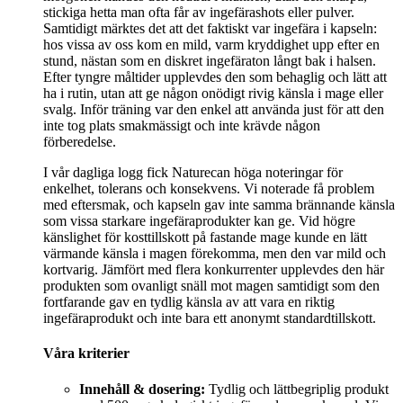
stickiga hetta man ofta får av ingefärashots eller pulver.
Samtidigt märktes det att det faktiskt var ingefära i kapseln:
hos vissa av oss kom en mild, varm kryddighet upp efter en
stund, nästan som en diskret ingefäraton långt bak i halsen.
Efter tyngre måltider upplevdes den som behaglig och lätt att
ha i rutin, utan att ge någon onödigt rivig känsla i mage eller
svalg. Inför träning var den enkel att använda just för att den
inte tog plats smakmässigt och inte krävde någon
förberedelse.
I vår dagliga logg fick Naturecan höga noteringar för
enkelhet, tolerans och konsekvens. Vi noterade få problem
med eftersmak, och kapseln gav inte samma brännande känsla
som vissa starkare ingefäraprodukter kan ge. Vid högre
känslighet för kosttillskott på fastande mage kunde en lätt
värmande känsla i magen förekomma, men den var mild och
kortvarig. Jämfört med flera konkurrenter upplevdes den här
produkten som ovanligt snäll mot magen samtidigt som den
fortfarande gav en tydlig känsla av att vara en riktig
ingefäraprodukt och inte bara ett anonymt standardtillskott.
Våra kriterier
Innehåll & dosering:
Tydlig och lättbegriplig produkt