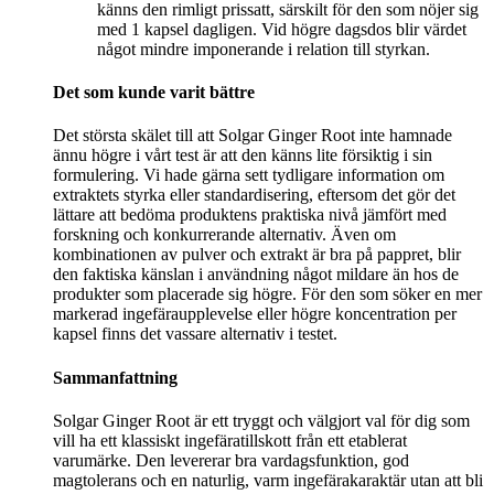
känns den rimligt prissatt, särskilt för den som nöjer sig
med 1 kapsel dagligen. Vid högre dagsdos blir värdet
något mindre imponerande i relation till styrkan.
Det som kunde varit bättre
Det största skälet till att Solgar Ginger Root inte hamnade
ännu högre i vårt test är att den känns lite försiktig i sin
formulering. Vi hade gärna sett tydligare information om
extraktets styrka eller standardisering, eftersom det gör det
lättare att bedöma produktens praktiska nivå jämfört med
forskning och konkurrerande alternativ. Även om
kombinationen av pulver och extrakt är bra på pappret, blir
den faktiska känslan i användning något mildare än hos de
produkter som placerade sig högre. För den som söker en mer
markerad ingefäraupplevelse eller högre koncentration per
kapsel finns det vassare alternativ i testet.
Sammanfattning
Solgar Ginger Root är ett tryggt och välgjort val för dig som
vill ha ett klassiskt ingefäratillskott från ett etablerat
varumärke. Den levererar bra vardagsfunktion, god
magtolerans och en naturlig, varm ingefärakaraktär utan att bli