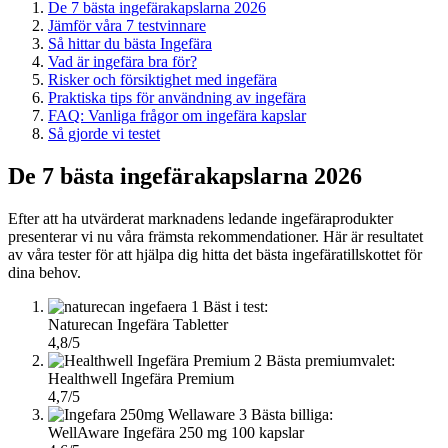
De 7 bästa ingefärakapslarna 2026
Jämför våra 7 testvinnare
Så hittar du bästa Ingefära
Vad är ingefära bra för?
Risker och försiktighet med ingefära
Praktiska tips för användning av ingefära
FAQ: Vanliga frågor om ingefära kapslar
Så gjorde vi testet
De 7 bästa ingefärakapslarna 2026
Efter att ha utvärderat marknadens ledande ingefäraprodukter
presenterar vi nu våra främsta rekommendationer. Här är resultatet
av våra tester för att hjälpa dig hitta det bästa ingefäratillskottet för
dina behov.
1
Bäst i test:
Naturecan Ingefära Tabletter
4,8/5
2
Bästa premiumvalet:
Healthwell Ingefära Premium
4,7/5
3
Bästa billiga:
WellAware Ingefära 250 mg 100 kapslar