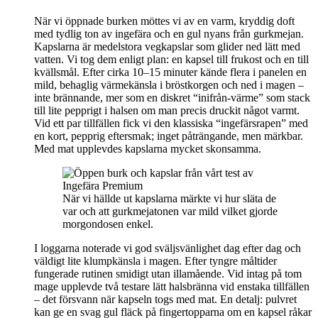
När vi öppnade burken möttes vi av en varm, kryddig doft
med tydlig ton av ingefära och en gul nyans från gurkmejan.
Kapslarna är medelstora vegkapslar som glider ned lätt med
vatten. Vi tog dem enligt plan: en kapsel till frukost och en till
kvällsmål. Efter cirka 10–15 minuter kände flera i panelen en
mild, behaglig värmekänsla i bröstkorgen och ned i magen –
inte brännande, mer som en diskret “inifrån‑värme” som stack
till lite pepprigt i halsen om man precis druckit något varmt.
Vid ett par tillfällen fick vi den klassiska “ingefärsrapen” med
en kort, pepprig eftersmak; inget påträngande, men märkbar.
Med mat upplevdes kapslarna mycket skonsamma.
När vi hällde ut kapslarna märkte vi hur släta de
var och att gurkmejatonen var mild vilket gjorde
morgondosen enkel.
I loggarna noterade vi god sväljsvänlighet dag efter dag och
väldigt lite klumpkänsla i magen. Efter tyngre måltider
fungerade rutinen smidigt utan illamående. Vid intag på tom
mage upplevde två testare lätt halsbränna vid enstaka tillfällen
– det försvann när kapseln togs med mat. En detalj: pulvret
kan ge en svag gul fläck på fingertopparna om en kapsel råkar