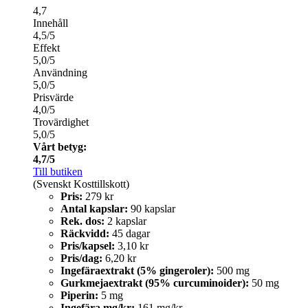
4,7
Innehåll
4,5/5
Effekt
5,0/5
Användning
5,0/5
Prisvärde
4,0/5
Trovärdighet
5,0/5
Vårt betyg:
4,7/5
Till butiken
(Svenskt Kosttillskott)
Pris:
279 kr
Antal kapslar:
90 kapslar
Rek. dos:
2 kapslar
Räckvidd:
45 dagar
Pris/kapsel:
3,10 kr
Pris/dag:
6,20 kr
Ingefäraextrakt (5% gingeroler):
500 mg
Gurkmejaextrakt (95% curcuminoider):
50 mg
Piperin:
5 mg
Ingefära mg/kr:
161 mg/kr