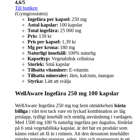
4,6/5
Till butiken
(Gymgrossisten)
Ingefära per kapsel:
250 mg
Antal kapslar:
100 kapslar
Total ingefära:
25 000 mg
Pris:
139 kr
Pris per kapsel:
1,39 kr
Mg per krona:
180 mg
Naturligt innehåll:
100% naturlig
Kapseltyp:
Vegetabilisk cellulosa
Storlek:
Små kapslar
Tillsatta vitaminer:
E-vitamin
Tillsatta mineraler:
Järn, kalcium, mangan
Styrka:
Lätt att svälja
WellAware Ingefära 250 mg 100 kapslar
WellAware Ingefära 250 mg tog hem utmärkelsen
bästa
billiga
i vårt test tack vare en lyckad kombination av låg
prislapp, tydligt innehåll och smidig användning i vardagen.
Med 1500 mg 100 % naturlig ingefära per dagsdos, fördelat
på 6 små vegetabiliska kapslar, är det här en produkt som
känns enkel att få in i rutinen. Att den dessutom innehåller
mindre mängder mangan, selen, järn och magnesium är ett