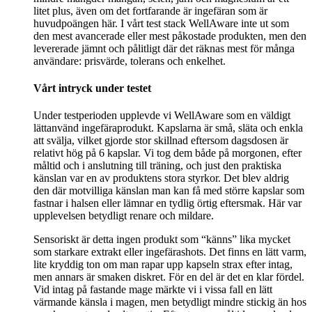
litet plus, även om det fortfarande är ingefäran som är
huvudpoängen här. I vårt test stack WellAware inte ut som
den mest avancerade eller mest påkostade produkten, men den
levererade jämnt och pålitligt där det räknas mest för många
användare: prisvärde, tolerans och enkelhet.
Vårt intryck under testet
Under testperioden upplevde vi WellAware som en väldigt
lättanvänd ingefäraprodukt. Kapslarna är små, släta och enkla
att svälja, vilket gjorde stor skillnad eftersom dagsdosen är
relativt hög på 6 kapslar. Vi tog dem både på morgonen, efter
måltid och i anslutning till träning, och just den praktiska
känslan var en av produktens stora styrkor. Det blev aldrig
den där motvilliga känslan man kan få med större kapslar som
fastnar i halsen eller lämnar en tydlig örtig eftersmak. Här var
upplevelsen betydligt renare och mildare.
Sensoriskt är detta ingen produkt som “känns” lika mycket
som starkare extrakt eller ingefärashots. Det finns en lätt varm,
lite kryddig ton om man rapar upp kapseln strax efter intag,
men annars är smaken diskret. För en del är det en klar fördel.
Vid intag på fastande mage märkte vi i vissa fall en lätt
värmande känsla i magen, men betydligt mindre stickig än hos