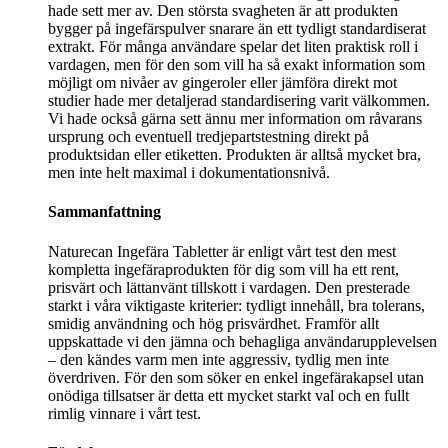
hade sett mer av. Den största svagheten är att produkten
bygger på ingefärspulver snarare än ett tydligt standardiserat
extrakt. För många användare spelar det liten praktisk roll i
vardagen, men för den som vill ha så exakt information som
möjligt om nivåer av gingeroler eller jämföra direkt mot
studier hade mer detaljerad standardisering varit välkommen.
Vi hade också gärna sett ännu mer information om råvarans
ursprung och eventuell tredjepartstestning direkt på
produktsidan eller etiketten. Produkten är alltså mycket bra,
men inte helt maximal i dokumentationsnivå.
Sammanfattning
Naturecan Ingefära Tabletter är enligt vårt test den mest
kompletta ingefäraprodukten för dig som vill ha ett rent,
prisvärt och lättanvänt tillskott i vardagen. Den presterade
starkt i våra viktigaste kriterier: tydligt innehåll, bra tolerans,
smidig användning och hög prisvärdhet. Framför allt
uppskattade vi den jämna och behagliga användarupplevelsen
– den kändes varm men inte aggressiv, tydlig men inte
överdriven. För den som söker en enkel ingefärakapsel utan
onödiga tillsatser är detta ett mycket starkt val och en fullt
rimlig vinnare i vårt test.