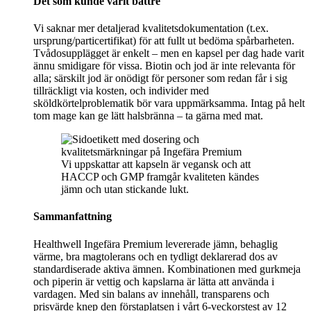
Det som kunde varit bättre
Vi saknar mer detaljerad kvalitetsdokumentation (t.ex.
ursprung/particertifikat) för att fullt ut bedöma spårbarheten.
Tvådosupplägget är enkelt – men en kapsel per dag hade varit
ännu smidigare för vissa. Biotin och jod är inte relevanta för
alla; särskilt jod är onödigt för personer som redan får i sig
tillräckligt via kosten, och individer med
sköldkörtelproblematik bör vara uppmärksamma. Intag på helt
tom mage kan ge lätt halsbränna – ta gärna med mat.
Vi uppskattar att kapseln är vegansk och att
HACCP och GMP framgår kvaliteten kändes
jämn och utan stickande lukt.
Sammanfattning
Healthwell Ingefära Premium levererade jämn, behaglig
värme, bra magtolerans och en tydligt deklarerad dos av
standardiserade aktiva ämnen. Kombinationen med gurkmeja
och piperin är vettig och kapslarna är lätta att använda i
vardagen. Med sin balans av innehåll, transparens och
prisvärde knep den förstaplatsen i vårt 6‑veckorstest av 12