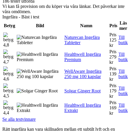
186 tester utförda
Vi kan få provision om du köper via våra länkar. Det påverkar inte
våra omdömen.
Ingefära - Bäst i test
Läs
Betyg
Bild
Namn
Pris
mer
Pris
Naturecan Ingefära
Till
125
Tabletter
butik
4,8
kr
Pris
Healthwell Ingefära
Till
279
Premium
butik
4,7
kr
Pris
WellAware Ingefära
Till
139
250 mg 100 kapslar
butik
4,6
kr
Pris
Till
Solgar Ginger Root
179
butik
4,5
kr
Pris
Healthwell Ingefära
Till
169
Extrakt
butik
4,4
kr
Se alla testvinnare
Rätt ingefära kan vara skillnaden mellan ett subtilt lyft och en