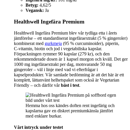
Betyg:
4,62/5
Vegansk:
Ja
Healthwell Ingefära Premium
Healthwell Ingefära Premium blev vår tydliga etta i årets
jämförelse – ett standardiserat ingefäraextrakt (5 % gingeroler)
kombinerat med
gurkmeja
(95 % curcuminoider), piperin,
C‑vitamin, biotin och jod i vegetabiliska kapslar.
Förpackningen rymmer 90 kapslar (279 kr), och den
rekommenderade dosen är 1 kapsel morgon och kväll. Det ger
1000 mg ingefäraextrakt per dag, motsvarande 50 mg
gingeroler – väl i linje med vad vi efterfrågar i
kapselprodukter. Vår samlade bedömning är att det här är ett
komplett, lättanvänt helhetspaket som också är Vegetarian
Friendly – och därför vår
bäst i test
.
Hemma hos oss kändes doften rent ingefärig och
kapslarna gav en diskret premiumkänsla jämfört
med enklare burkar.
Vårt intryck under testet