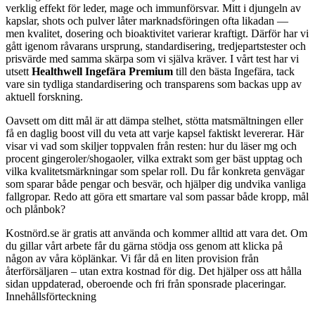
verklig effekt för leder, mage och immunförsvar. Mitt i djungeln av
kapslar, shots och pulver låter marknadsföringen ofta likadan —
men kvalitet, dosering och bioaktivitet varierar kraftigt. Därför har vi
gått igenom råvarans ursprung, standardisering, tredjepartstester och
prisvärde med samma skärpa som vi själva kräver. I vårt test har vi
utsett
Healthwell Ingefära Premium
till den bästa Ingefära, tack
vare sin tydliga standardisering och transparens som backas upp av
aktuell forskning.
Oavsett om ditt mål är att dämpa stelhet, stötta matsmältningen eller
få en daglig boost vill du veta att varje kapsel faktiskt levererar. Här
visar vi vad som skiljer toppvalen från resten: hur du läser mg och
procent gingeroler/shogaoler, vilka extrakt som ger bäst upptag och
vilka kvalitetsmärkningar som spelar roll. Du får konkreta genvägar
som sparar både pengar och besvär, och hjälper dig undvika vanliga
fallgropar. Redo att göra ett smartare val som passar både kropp, mål
och plånbok?
Kostnörd.se är gratis att använda och kommer alltid att vara det. Om
du gillar vårt arbete får du gärna stödja oss genom att klicka på
någon av våra köplänkar. Vi får då en liten provision från
återförsäljaren – utan extra kostnad för dig. Det hjälper oss att hålla
sidan uppdaterad, oberoende och fri från sponsrade placeringar.
Innehållsförteckning