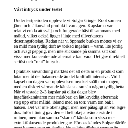
Vårt intryck under testet
Under testperioden upplevde vi Solgar Ginger Root som en
jämn och lättanvänd produkt i vardagen. Kapslarna var
relativt enkla att svälja och fungerade bäst tillsammans med
måltid, vilket också ligger i linje med tillverkarens
doseringsförslag. Redan när vi öppnade burken möttes vi av
en mild men tydlig doft av torkad ingefära – varm, lite jordig
och svagt pepprig, men inte stickande på samma sätt som
vissa mer koncentrerade alternativ kan vara. Det gav direkt ett
seriöst och “rent” intryck.
I praktisk användning märktes det att detta är en produkt som
lutar mer åt det balanserade än det kraftfullt intensiva. Vid 1
kapsel om dagen var upplevelsen mycket snäll mot magen,
med en diskret värmande känsla snarare än någon tydlig hetta.
När vi testade 2–3 kapslar på olika dagar blev
ingefärakaraktären mer märkbar: en lätt kryddig eftersmak
steg upp efter måltid, ibland med en torr, varm ton bak i
halsen. Det var inte obehagligt, men mer påtagligt än vid lägre
dos. Inför träning gav den ett helt okej användarvärde i
rutinen, men utan samma “skarpa” känsla som vissa mer
extraktfokuserade produkter gav. För oss kändes Solgar därför
mest hemma som ett dagligt, långsiktigt tillskott snarare än