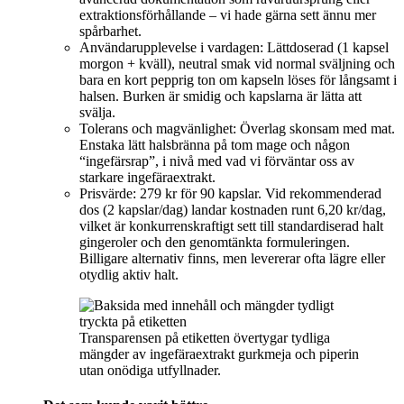
extraktionsförhållande – vi hade gärna sett ännu mer
spårbarhet.
Användarupplevelse i vardagen: Lättdoserad (1 kapsel
morgon + kväll), neutral smak vid normal sväljning och
bara en kort pepprig ton om kapseln löses för långsamt i
halsen. Burken är smidig och kapslarna är lätta att
svälja.
Tolerans och magvänlighet: Överlag skonsam med mat.
Enstaka lätt halsbränna på tom mage och någon
“ingefärsrap”, i nivå med vad vi förväntar oss av
starkare ingefäraextrakt.
Prisvärde: 279 kr för 90 kapslar. Vid rekommenderad
dos (2 kapslar/dag) landar kostnaden runt 6,20 kr/dag,
vilket är konkurrenskraftigt sett till standardiserad halt
gingeroler och den genomtänkta formuleringen.
Billigare alternativ finns, men levererar ofta lägre eller
otydlig aktiv halt.
Transparensen på etiketten övertygar tydliga
mängder av ingefäraextrakt gurkmeja och piperin
utan onödiga utfyllnader.