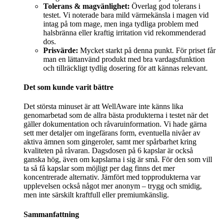
Tolerans & magvänlighet:
Överlag god tolerans i
testet. Vi noterade bara mild värmekänsla i magen vid
intag på tom mage, men inga tydliga problem med
halsbränna eller kraftig irritation vid rekommenderad
dos.
Prisvärde:
Mycket starkt på denna punkt. För priset får
man en lättanvänd produkt med bra vardagsfunktion
och tillräckligt tydlig dosering för att kännas relevant.
Det som kunde varit bättre
Det största minuset är att WellAware inte känns lika
genomarbetad som de allra bästa produkterna i testet när det
gäller dokumentation och råvaruinformation. Vi hade gärna
sett mer detaljer om ingefärans form, eventuella nivåer av
aktiva ämnen som gingeroler, samt mer spårbarhet kring
kvaliteten på råvaran. Dagsdosen på 6 kapslar är också
ganska hög, även om kapslarna i sig är små. För den som vill
ta så få kapslar som möjligt per dag finns det mer
koncentrerade alternativ. Jämfört med topprodukterna var
upplevelsen också något mer anonym – trygg och smidig,
men inte särskilt kraftfull eller premiumkänslig.
Sammanfattning