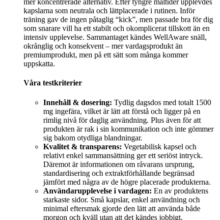
mer koncentrerade alternativ. Efter tyngre måltider upplevdes
kapslarna som neutrala och lättplacerade i rutinen. Inför
träning gav de ingen påtaglig “kick”, men passade bra för dig
som snarare vill ha ett stabilt och okomplicerat tillskott än en
intensiv upplevelse. Sammantaget kändes WellAware snäll,
okrånglig och konsekvent – mer vardagsprodukt än
premiumprodukt, men på ett sätt som många kommer
uppskatta.
Våra testkriterier
Innehåll & dosering:
Tydlig dagsdos med totalt 1500
mg ingefära, vilket är lätt att förstå och ligger på en
rimlig nivå för daglig användning. Plus även för att
produkten är rak i sin kommunikation och inte gömmer
sig bakom otydliga blandningar.
Kvalitet & transparens:
Vegetabilisk kapsel och
relativt enkel sammansättning ger ett seriöst intryck.
Däremot är informationen om råvarans ursprung,
standardisering och extraktförhållande begränsad
jämfört med några av de högre placerade produkterna.
Användarupplevelse i vardagen:
En av produktens
starkaste sidor. Små kapslar, enkel användning och
minimal eftersmak gjorde den lätt att använda både
morgon och kväll utan att det kändes jobbigt.