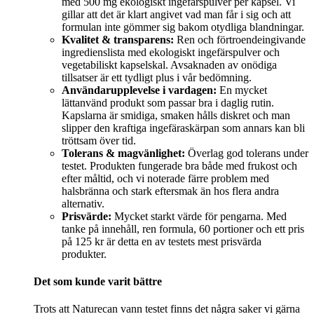
med 500 mg ekologiskt ingefärspulver per kapsel. Vi
gillar att det är klart angivet vad man får i sig och att
formulan inte gömmer sig bakom otydliga blandningar.
Kvalitet & transparens:
Ren och förtroendeingivande
ingredienslista med ekologiskt ingefärspulver och
vegetabiliskt kapselskal. Avsaknaden av onödiga
tillsatser är ett tydligt plus i vår bedömning.
Användarupplevelse i vardagen:
En mycket
lättanvänd produkt som passar bra i daglig rutin.
Kapslarna är smidiga, smaken hålls diskret och man
slipper den kraftiga ingefäraskärpan som annars kan bli
tröttsam över tid.
Tolerans & magvänlighet:
Överlag god tolerans under
testet. Produkten fungerade bra både med frukost och
efter måltid, och vi noterade färre problem med
halsbränna och stark eftersmak än hos flera andra
alternativ.
Prisvärde:
Mycket starkt värde för pengarna. Med
tanke på innehåll, ren formula, 60 portioner och ett pris
på 125 kr är detta en av testets mest prisvärda
produkter.
Det som kunde varit bättre
Trots att Naturecan vann testet finns det några saker vi gärna