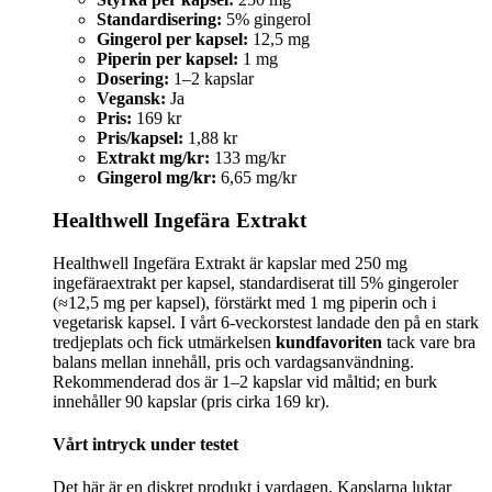
Standardisering:
5% gingerol
Gingerol per kapsel:
12,5 mg
Piperin per kapsel:
1 mg
Dosering:
1–2 kapslar
Vegansk:
Ja
Pris:
169 kr
Pris/kapsel:
1,88 kr
Extrakt mg/kr:
133 mg/kr
Gingerol mg/kr:
6,65 mg/kr
Healthwell Ingefära Extrakt
Healthwell Ingefära Extrakt är kapslar med 250 mg
ingefäraextrakt per kapsel, standardiserat till 5% gingeroler
(≈12,5 mg per kapsel), förstärkt med 1 mg piperin och i
vegetarisk kapsel. I vårt 6‑veckorstest landade den på en stark
tredjeplats och fick utmärkelsen
kundfavoriten
tack vare bra
balans mellan innehåll, pris och vardagsanvändning.
Rekommenderad dos är 1–2 kapslar vid måltid; en burk
innehåller 90 kapslar (pris cirka 169 kr).
Vårt intryck under testet
Det här är en diskret produkt i vardagen. Kapslarna luktar