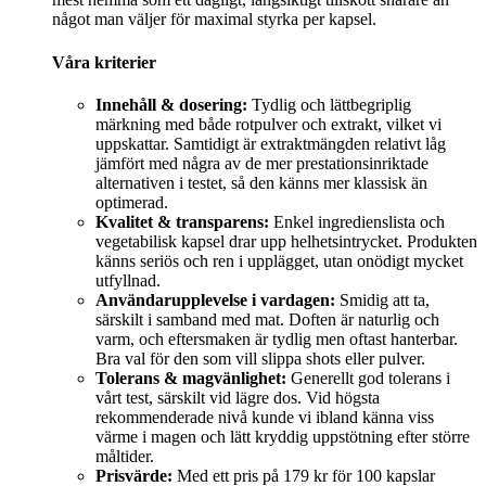
något man väljer för maximal styrka per kapsel.
Våra kriterier
Innehåll & dosering:
Tydlig och lättbegriplig
märkning med både rotpulver och extrakt, vilket vi
uppskattar. Samtidigt är extraktmängden relativt låg
jämfört med några av de mer prestationsinriktade
alternativen i testet, så den känns mer klassisk än
optimerad.
Kvalitet & transparens:
Enkel ingredienslista och
vegetabilisk kapsel drar upp helhetsintrycket. Produkten
känns seriös och ren i upplägget, utan onödigt mycket
utfyllnad.
Användarupplevelse i vardagen:
Smidig att ta,
särskilt i samband med mat. Doften är naturlig och
varm, och eftersmaken är tydlig men oftast hanterbar.
Bra val för den som vill slippa shots eller pulver.
Tolerans & magvänlighet:
Generellt god tolerans i
vårt test, särskilt vid lägre dos. Vid högsta
rekommenderade nivå kunde vi ibland känna viss
värme i magen och lätt kryddig uppstötning efter större
måltider.
Prisvärde:
Med ett pris på 179 kr för 100 kapslar