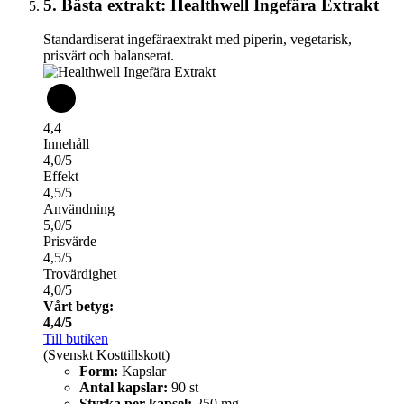
5. Bästa extrakt: Healthwell Ingefära Extrakt
Standardiserat ingefäraextrakt med piperin, vegetarisk,
prisvärt och balanserat.
4,4
Innehåll
4,0/5
Effekt
4,5/5
Användning
5,0/5
Prisvärde
4,5/5
Trovärdighet
4,0/5
Vårt betyg:
4,4/5
Till butiken
(Svenskt Kosttillskott)
Form:
Kapslar
Antal kapslar:
90 st
Styrka per kapsel:
250 mg