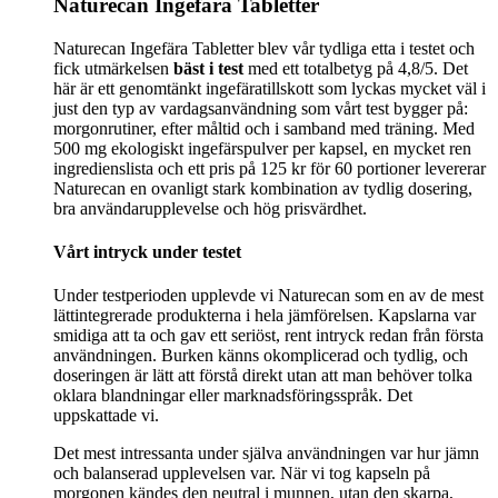
Naturecan Ingefära Tabletter
Naturecan Ingefära Tabletter blev vår tydliga etta i testet och
fick utmärkelsen
bäst i test
med ett totalbetyg på 4,8/5. Det
här är ett genomtänkt ingefäratillskott som lyckas mycket väl i
just den typ av vardagsanvändning som vårt test bygger på:
morgonrutiner, efter måltid och i samband med träning. Med
500 mg ekologiskt ingefärspulver per kapsel, en mycket ren
ingredienslista och ett pris på 125 kr för 60 portioner levererar
Naturecan en ovanligt stark kombination av tydlig dosering,
bra användarupplevelse och hög prisvärdhet.
Vårt intryck under testet
Under testperioden upplevde vi Naturecan som en av de mest
lättintegrerade produkterna i hela jämförelsen. Kapslarna var
smidiga att ta och gav ett seriöst, rent intryck redan från första
användningen. Burken känns okomplicerad och tydlig, och
doseringen är lätt att förstå direkt utan att man behöver tolka
oklara blandningar eller marknadsföringsspråk. Det
uppskattade vi.
Det mest intressanta under själva användningen var hur jämn
och balanserad upplevelsen var. När vi tog kapseln på
morgonen kändes den neutral i munnen, utan den skarpa,