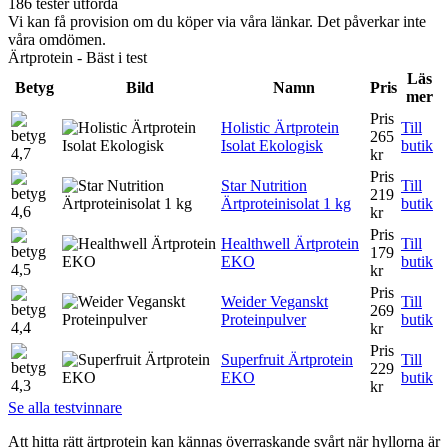
186 tester utförda
Vi kan få provision om du köper via våra länkar. Det påverkar inte
våra omdömen.
Ärtprotein - Bäst i test
Läs
Betyg
Bild
Namn
Pris
mer
Pris
Holistic Ärtprotein
Till
265
Isolat Ekologisk
butik
4,7
kr
Pris
Star Nutrition
Till
219
Ärtproteinisolat 1 kg
butik
4,6
kr
Pris
Healthwell Ärtprotein
Till
179
EKO
butik
4,5
kr
Pris
Weider Veganskt
Till
269
Proteinpulver
butik
4,4
kr
Pris
Superfruit Ärtprotein
Till
229
EKO
butik
4,3
kr
Se alla testvinnare
Att hitta rätt ärtprotein kan kännas överraskande svårt när hyllorna är