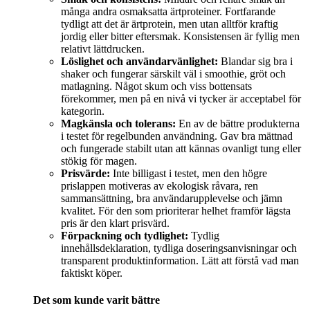
många andra osmaksatta ärtproteiner. Fortfarande
tydligt att det är ärtprotein, men utan alltför kraftig
jordig eller bitter eftersmak. Konsistensen är fyllig men
relativt lättdrucken.
Löslighet och användarvänlighet:
Blandar sig bra i
shaker och fungerar särskilt väl i smoothie, gröt och
matlagning. Något skum och viss bottensats
förekommer, men på en nivå vi tycker är acceptabel för
kategorin.
Magkänsla och tolerans:
En av de bättre produkterna
i testet för regelbunden användning. Gav bra mättnad
och fungerade stabilt utan att kännas ovanligt tung eller
stökig för magen.
Prisvärde:
Inte billigast i testet, men den högre
prislappen motiveras av ekologisk råvara, ren
sammansättning, bra användarupplevelse och jämn
kvalitet. För den som prioriterar helhet framför lägsta
pris är den klart prisvärd.
Förpackning och tydlighet:
Tydlig
innehållsdeklaration, tydliga doseringsanvisningar och
transparent produktinformation. Lätt att förstå vad man
faktiskt köper.
Det som kunde varit bättre