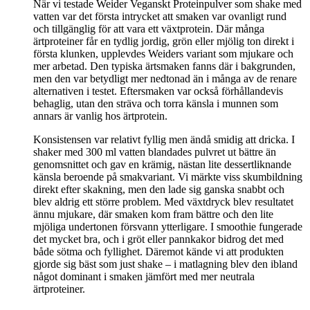
När vi testade Weider Veganskt Proteinpulver som shake med
vatten var det första intrycket att smaken var ovanligt rund
och tillgänglig för att vara ett växtprotein. Där många
ärtproteiner får en tydlig jordig, grön eller mjölig ton direkt i
första klunken, upplevdes Weiders variant som mjukare och
mer arbetad. Den typiska ärtsmaken fanns där i bakgrunden,
men den var betydligt mer nedtonad än i många av de renare
alternativen i testet. Eftersmaken var också förhållandevis
behaglig, utan den sträva och torra känsla i munnen som
annars är vanlig hos ärtprotein.
Konsistensen var relativt fyllig men ändå smidig att dricka. I
shaker med 300 ml vatten blandades pulvret ut bättre än
genomsnittet och gav en krämig, nästan lite dessertliknande
känsla beroende på smakvariant. Vi märkte viss skumbildning
direkt efter skakning, men den lade sig ganska snabbt och
blev aldrig ett större problem. Med växtdryck blev resultatet
ännu mjukare, där smaken kom fram bättre och den lite
mjöliga undertonen försvann ytterligare. I smoothie fungerade
det mycket bra, och i gröt eller pannkakor bidrog det med
både sötma och fyllighet. Däremot kände vi att produkten
gjorde sig bäst som just shake – i matlagning blev den ibland
något dominant i smaken jämfört med mer neutrala
ärtproteiner.