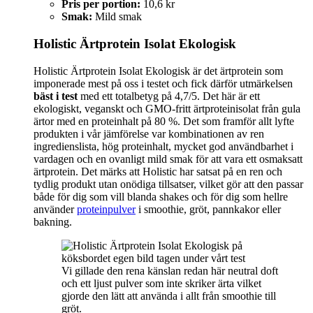
Pris per portion:
10,6 kr
Smak:
Mild smak
Holistic Ärtprotein Isolat Ekologisk
Holistic Ärtprotein Isolat Ekologisk är det ärtprotein som
imponerade mest på oss i testet och fick därför utmärkelsen
bäst i test
med ett totalbetyg på 4,7/5. Det här är ett
ekologiskt, veganskt och GMO-fritt ärtproteinisolat från gula
ärtor med en proteinhalt på 80 %. Det som framför allt lyfte
produkten i vår jämförelse var kombinationen av ren
ingredienslista, hög proteinhalt, mycket god användbarhet i
vardagen och en ovanligt mild smak för att vara ett osmaksatt
ärtprotein. Det märks att Holistic har satsat på en ren och
tydlig produkt utan onödiga tillsatser, vilket gör att den passar
både för dig som vill blanda shakes och för dig som hellre
använder
proteinpulver
i smoothie, gröt, pannkakor eller
bakning.
Vi gillade den rena känslan redan här neutral doft
och ett ljust pulver som inte skriker ärta vilket
gjorde den lätt att använda i allt från smoothie till
gröt.