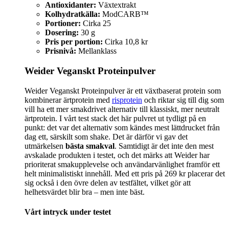
Antioxidanter:
Växtextrakt
Kolhydratkälla:
ModCARB™
Portioner:
Cirka 25
Dosering:
30 g
Pris per portion:
Cirka 10,8 kr
Prisnivå:
Mellanklass
Weider Veganskt Proteinpulver
Weider Veganskt Proteinpulver är ett växtbaserat protein som
kombinerar ärtprotein med
risprotein
och riktar sig till dig som
vill ha ett mer smakdrivet alternativ till klassiskt, mer neutralt
ärtprotein. I vårt test stack det här pulvret ut tydligt på en
punkt: det var det alternativ som kändes mest lättdrucket från
dag ett, särskilt som shake. Det är därför vi gav det
utmärkelsen
bästa smakval
. Samtidigt är det inte den mest
avskalade produkten i testet, och det märks att Weider har
prioriterat smakupplevelse och användarvänlighet framför ett
helt minimalistiskt innehåll. Med ett pris på 269 kr placerar det
sig också i den övre delen av testfältet, vilket gör att
helhetsvärdet blir bra – men inte bäst.
Vårt intryck under testet