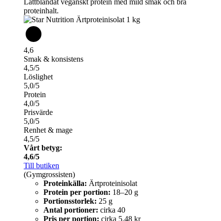
Lättblandat veganskt protein med mild smak och bra
proteinhalt.
4,6
Smak & konsistens
4,5/5
Löslighet
5,0/5
Protein
4,0/5
Prisvärde
5,0/5
Renhet & mage
4,5/5
Vårt betyg:
4,6/5
Till butiken
(Gymgrossisten)
Proteinkälla:
Ärtproteinisolat
Protein per portion:
18–20 g
Portionsstorlek:
25 g
Antal portioner:
cirka 40
Pris per portion:
cirka 5,48 kr