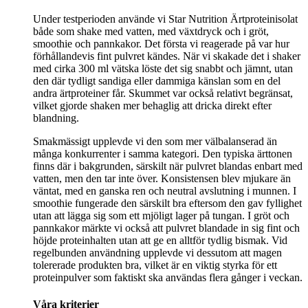
Under testperioden använde vi Star Nutrition Ärtproteinisolat
både som shake med vatten, med växtdryck och i gröt,
smoothie och pannkakor. Det första vi reagerade på var hur
förhållandevis fint pulvret kändes. När vi skakade det i shaker
med cirka 300 ml vätska löste det sig snabbt och jämnt, utan
den där tydligt sandiga eller dammiga känslan som en del
andra ärtproteiner får. Skummet var också relativt begränsat,
vilket gjorde shaken mer behaglig att dricka direkt efter
blandning.
Smakmässigt upplevde vi den som mer välbalanserad än
många konkurrenter i samma kategori. Den typiska ärttonen
finns där i bakgrunden, särskilt när pulvret blandas enbart med
vatten, men den tar inte över. Konsistensen blev mjukare än
väntat, med en ganska ren och neutral avslutning i munnen. I
smoothie fungerade den särskilt bra eftersom den gav fyllighet
utan att lägga sig som ett mjöligt lager på tungan. I gröt och
pannkakor märkte vi också att pulvret blandade in sig fint och
höjde proteinhalten utan att ge en alltför tydlig bismak. Vid
regelbunden användning upplevde vi dessutom att magen
tolererade produkten bra, vilket är en viktig styrka för ett
proteinpulver som faktiskt ska användas flera gånger i veckan.
Våra kriterier