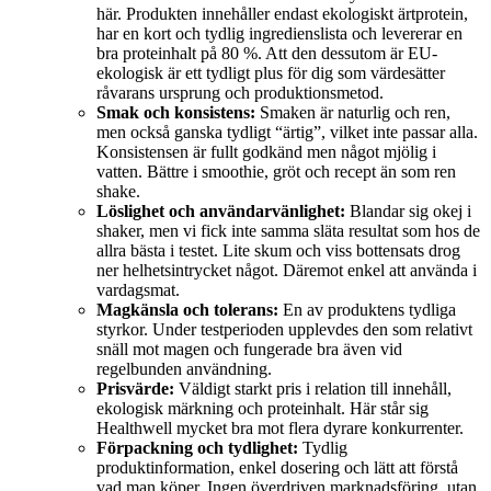
här. Produkten innehåller endast ekologiskt ärtprotein,
har en kort och tydlig ingredienslista och levererar en
bra proteinhalt på 80 %. Att den dessutom är EU-
ekologisk är ett tydligt plus för dig som värdesätter
råvarans ursprung och produktionsmetod.
Smak och konsistens:
Smaken är naturlig och ren,
men också ganska tydligt “ärtig”, vilket inte passar alla.
Konsistensen är fullt godkänd men något mjölig i
vatten. Bättre i smoothie, gröt och recept än som ren
shake.
Löslighet och användarvänlighet:
Blandar sig okej i
shaker, men vi fick inte samma släta resultat som hos de
allra bästa i testet. Lite skum och viss bottensats drog
ner helhetsintrycket något. Däremot enkel att använda i
vardagsmat.
Magkänsla och tolerans:
En av produktens tydliga
styrkor. Under testperioden upplevdes den som relativt
snäll mot magen och fungerade bra även vid
regelbunden användning.
Prisvärde:
Väldigt starkt pris i relation till innehåll,
ekologisk märkning och proteinhalt. Här står sig
Healthwell mycket bra mot flera dyrare konkurrenter.
Förpackning och tydlighet:
Tydlig
produktinformation, enkel dosering och lätt att förstå
vad man köper. Ingen överdriven marknadsföring, utan