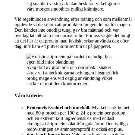
sig snabbt i växtdryck utan besk ton vilket gjorde
våra morgonsmoothies tydligt krämigare.
Vid regelbunden användning efter träning och som mellanmål
upplevde vi dessutom att produkten fungerade bra för magen.
Den kändes inte onödigt tung, gav bra mättnad och var
överlag lätt att få in i en normal rutin. För oss vägde det tungt
att det här är ett protein man faktiskt orkar använda dag efter
dag, inte bara ett pulver som ser bra ut på papperet.
Svag doft av grön ärta och ren smak i shaker
skrev vi i anteckningarna och ingen i teamet fick
orolig mage ens vid daglig användning vilket
sticker ut mot flera konkurrenter.
Våra kriterier
Proteinets kvalitet och innehåll:
Mycket stark helhet
med 80 g protein per 100 g, 24 g protein per portion
och en extremt kort ingredienslista med endast
ekologiskt ärtproteinisolat från gula ärtor. Den tydliga
redovisningen av aminosyraprofil är också ett plus.
Smak och konsistens:
Mildare och renare smak än