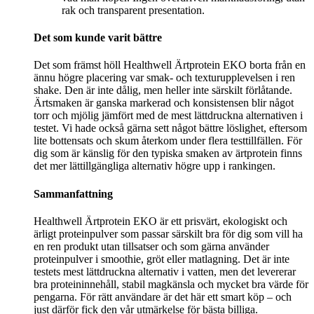
rak och transparent presentation.
Det som kunde varit bättre
Det som främst höll Healthwell Ärtprotein EKO borta från en
ännu högre placering var smak- och texturupplevelsen i ren
shake. Den är inte dålig, men heller inte särskilt förlåtande.
Ärtsmaken är ganska markerad och konsistensen blir något
torr och mjölig jämfört med de mest lättdruckna alternativen i
testet. Vi hade också gärna sett något bättre löslighet, eftersom
lite bottensats och skum återkom under flera testtillfällen. För
dig som är känslig för den typiska smaken av ärtprotein finns
det mer lättillgängliga alternativ högre upp i rankingen.
Sammanfattning
Healthwell Ärtprotein EKO är ett prisvärt, ekologiskt och
ärligt proteinpulver som passar särskilt bra för dig som vill ha
en ren produkt utan tillsatser och som gärna använder
proteinpulver i smoothie, gröt eller matlagning. Det är inte
testets mest lättdruckna alternativ i vatten, men det levererar
bra proteininnehåll, stabil magkänsla och mycket bra värde för
pengarna. För rätt användare är det här ett smart köp – och
just därför fick den vår utmärkelse för bästa billiga.