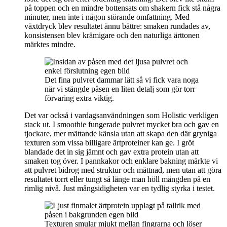
på toppen och en mindre bottensats om shakern fick stå några
minuter, men inte i någon störande omfattning. Med
växtdryck blev resultatet ännu bättre: smaken rundades av,
konsistensen blev krämigare och den naturliga ärttonen
märktes mindre.
Det fina pulvret dammar lätt så vi fick vara noga
när vi stängde påsen en liten detalj som gör torr
förvaring extra viktig.
Det var också i vardagsanvändningen som Holistic verkligen
stack ut. I smoothie fungerade pulvret mycket bra och gav en
tjockare, mer mättande känsla utan att skapa den där gryniga
texturen som vissa billigare ärtproteiner kan ge. I gröt
blandade det in sig jämnt och gav extra protein utan att
smaken tog över. I pannkakor och enklare bakning märkte vi
att pulvret bidrog med struktur och mättnad, men utan att göra
resultatet torrt eller tungt så länge man höll mängden på en
rimlig nivå. Just mångsidigheten var en tydlig styrka i testet.
Texturen smular mjukt mellan fingrarna och löser