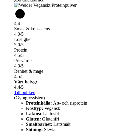
4,4
Smak & konsistens
4,0/5
Löslighet
5,0/5
Protein
4,5/5
Prisvärde
4,0/5
Renhet & mage
4,5/5
Vårt betyg:
4,4/5
Till butiken
(Gymgrossisten)
Proteinkälla:
Ärt- och risprotein
Kosttyp:
Vegansk
Laktos:
Laktosfri
Gluten:
Glutenfri
Smältbarhet:
Lättsmält
Sötning:
Stevia