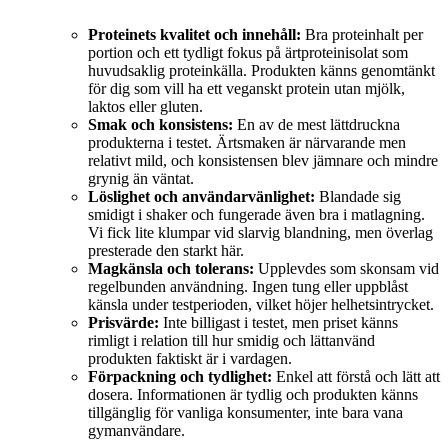
Proteinets kvalitet och innehåll:
Bra proteinhalt per
portion och ett tydligt fokus på ärtproteinisolat som
huvudsaklig proteinkälla. Produkten känns genomtänkt
för dig som vill ha ett veganskt protein utan mjölk,
laktos eller gluten.
Smak och konsistens:
En av de mest lättdruckna
produkterna i testet. Ärtsmaken är närvarande men
relativt mild, och konsistensen blev jämnare och mindre
grynig än väntat.
Löslighet och användarvänlighet:
Blandade sig
smidigt i shaker och fungerade även bra i matlagning.
Vi fick lite klumpar vid slarvig blandning, men överlag
presterade den starkt här.
Magkänsla och tolerans:
Upplevdes som skonsam vid
regelbunden användning. Ingen tung eller uppblåst
känsla under testperioden, vilket höjer helhetsintrycket.
Prisvärde:
Inte billigast i testet, men priset känns
rimligt i relation till hur smidig och lättanvänd
produkten faktiskt är i vardagen.
Förpackning och tydlighet:
Enkel att förstå och lätt att
dosera. Informationen är tydlig och produkten känns
tillgänglig för vanliga konsumenter, inte bara vana
gymanvändare.