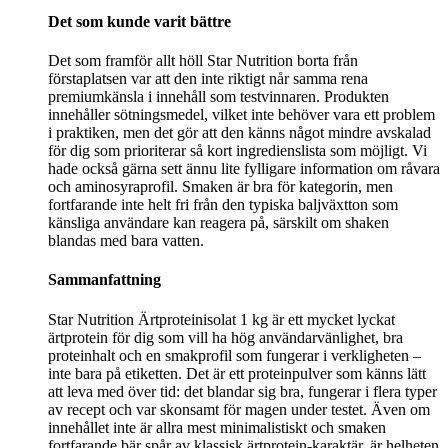
Det som kunde varit bättre
Det som framför allt höll Star Nutrition borta från
förstaplatsen var att den inte riktigt når samma rena
premiumkänsla i innehåll som testvinnaren. Produkten
innehåller sötningsmedel, vilket inte behöver vara ett problem
i praktiken, men det gör att den känns något mindre avskalad
för dig som prioriterar så kort ingredienslista som möjligt. Vi
hade också gärna sett ännu lite fylligare information om råvara
och aminosyraprofil. Smaken är bra för kategorin, men
fortfarande inte helt fri från den typiska baljväxtton som
känsliga användare kan reagera på, särskilt om shaken
blandas med bara vatten.
Sammanfattning
Star Nutrition Ärtproteinisolat 1 kg är ett mycket lyckat
ärtprotein för dig som vill ha hög användarvänlighet, bra
proteinhalt och en smakprofil som fungerar i verkligheten –
inte bara på etiketten. Det är ett proteinpulver som känns lätt
att leva med över tid: det blandar sig bra, fungerar i flera typer
av recept och var skonsamt för magen under testet. Även om
innehållet inte är allra mest minimalistiskt och smaken
fortfarande bär spår av klassisk ärtprotein-karaktär, är helheten