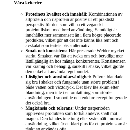
Våra kriterier
Proteinets kvalitet och innehåll:
Kombinationen av
ärtprotein och risprotein är positiv ur ett praktiskt
perspektiv för den som vill ha ett veganskt
proteintillskott med bred användning. Samtidigt är
innehållet mer sammansatt än i flera högre placerade
produkter, vilket gör att det inte känns lika rent och
avskalat som testets bästa alternativ.
Smak och konsistens:
Här presterade Weider mycket
starkt. Smaken var lätt att tycka om och betydligt mer
lättillgänglig än hos många konkurrenter. Konsistensen
var krämig och behaglig, särskilt i shake, vilket gjorde
den enkel att använda regelbundet.
Löslighet och användarvänlighet:
Pulvret blandade
sig bra i shaker och fungerade utan större problem i
både vatten och växtdryck. Det blev lite skum efter
blandning, men inte i en omfattning som störde
användningen. I smoothie och enklare recept fungerade
det också bra.
Magkänsla och tolerans:
Under testperioden
upplevdes produkten som förhållandevis snäll mot
magen. Den kändes inte tung eller svårsmält i normal
användning, vilket är ett klart plus för ett protein som är
tänkt att användas ofta.