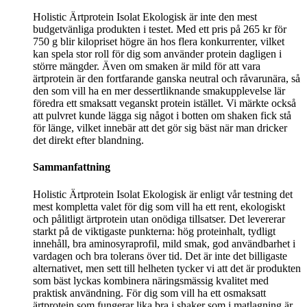
Holistic Ärtprotein Isolat Ekologisk är inte den mest
budgetvänliga produkten i testet. Med ett pris på 265 kr för
750 g blir kilopriset högre än hos flera konkurrenter, vilket
kan spela stor roll för dig som använder protein dagligen i
större mängder. Även om smaken är mild för att vara
ärtprotein är den fortfarande ganska neutral och råvarunära, så
den som vill ha en mer dessertliknande smakupplevelse lär
föredra ett smaksatt veganskt protein istället. Vi märkte också
att pulvret kunde lägga sig något i botten om shaken fick stå
för länge, vilket innebär att det gör sig bäst när man dricker
det direkt efter blandning.
Sammanfattning
Holistic Ärtprotein Isolat Ekologisk är enligt vår testning det
mest kompletta valet för dig som vill ha ett rent, ekologiskt
och pålitligt ärtprotein utan onödiga tillsatser. Det levererar
starkt på de viktigaste punkterna: hög proteinhalt, tydligt
innehåll, bra aminosyraprofil, mild smak, god användbarhet i
vardagen och bra tolerans över tid. Det är inte det billigaste
alternativet, men sett till helheten tycker vi att det är produkten
som bäst lyckas kombinera näringsmässig kvalitet med
praktisk användning. För dig som vill ha ett osmaksatt
ärtprotein som fungerar lika bra i shaker som i matlagning är