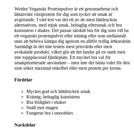
Weider Veganskt Proteinpulver är ett genomarbetat och
lättanvänt växtprotein för dig som tycker att smak är
avgörande. I vårt test var det ett av de mest lättdruckna
alternativen, med mjuk smak, behaglig eftersmak och bra
konsistens i shaker. Det passar särskilt bra för dig som vill ha
ett veganskt proteinpulver efter träning eller som mellanmål
utan att behöva kämpa dig igenom en alltför tydlig ärtkaraktär.
Samtidigt är det inte testets mest prisvärda eller mest
avskalade produkt, vilket gör att det landar på en stark men
inte toppplacerad fjärdeplats. Ett mycket bra val för
smakprioriterade användare – men inte det bästa valet för den
som söker maximal enkelhet eller mest protein per krona.
Fördelar
Mycket god och lättdrucken smak
Krämig, behaglig konsistens
Bra löslighet i shaker
Snäll mot magen
Fungerar bra i smoothies
Nackdelar