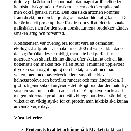
doft av gula ärtor och spannmål, utan något artificiellt eller
kemiskt i bakgrunden. Smaken var ren och okomplicerad,
men också ganska rustik. Den klassiska ärttonen kommer
fram direkt, med en lätt jordig och nästan lite nötig känsla. Det
här är inte ett proteinpulver för dig som vill att det ska smaka
milkshake, men för den som uppskattar rena produkter kändes
smaken ärlig och förväntad.
Konsistensen var överlag bra för att vara ett osmaksatt
ekologiskt ärtprotein. I shaker med 300 ml vätska blandade
det sig förhållandevis smidigt, men inte helt perfekt. Vi
noterade viss skumbildning direkt efter skakning och en lätt
bottensats om shaken fick stå en stund. I munnen upplevdes
drycken som något mjölig och lite tät, särskilt med bara
vatten, men med havredryck eller i smoothie blev
helhetsupplevelsen betydligt rundare och mer lättdrucken. I
gröt och pannkakor fungerade det riktigt bra, där den naturliga
smaken snarare smälte in än stack ut. Vi upplevde också att
magen tolererade produkten väl vid regelbunden användning,
vilket är en viktig styrka för ett protein man faktiskt ska kunna
använda varje dag.
Våra kriterier
Proteinets kvalitet och innehåll:
Mycket starkt kort