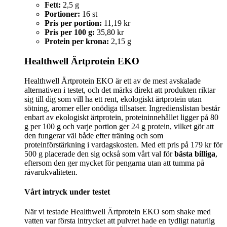
Fett:
2,5 g
Portioner:
16 st
Pris per portion:
11,19 kr
Pris per 100 g:
35,80 kr
Protein per krona:
2,15 g
Healthwell Ärtprotein EKO
Healthwell Ärtprotein EKO är ett av de mest avskalade
alternativen i testet, och det märks direkt att produkten riktar
sig till dig som vill ha ett rent, ekologiskt ärtprotein utan
sötning, aromer eller onödiga tillsatser. Ingredienslistan består
enbart av ekologiskt ärtprotein, proteininnehållet ligger på 80
g per 100 g och varje portion ger 24 g protein, vilket gör att
den fungerar väl både efter träning och som
proteinförstärkning i vardagskosten. Med ett pris på 179 kr för
500 g placerade den sig också som vårt val för
bästa billiga
,
eftersom den ger mycket för pengarna utan att tumma på
råvarukvaliteten.
Vårt intryck under testet
När vi testade Healthwell Ärtprotein EKO som shake med
vatten var första intrycket att pulvret hade en tydligt naturlig