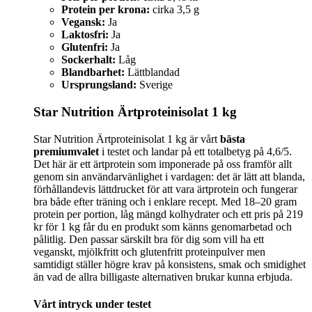
Protein per krona:
cirka 3,5 g
Vegansk:
Ja
Laktosfri:
Ja
Glutenfri:
Ja
Sockerhalt:
Låg
Blandbarhet:
Lättblandad
Ursprungsland:
Sverige
Star Nutrition Ärtproteinisolat 1 kg
Star Nutrition Ärtproteinisolat 1 kg är vårt
bästa
premiumvalet
i testet och landar på ett totalbetyg på 4,6/5.
Det här är ett ärtprotein som imponerade på oss framför allt
genom sin användarvänlighet i vardagen: det är lätt att blanda,
förhållandevis lättdrucket för att vara ärtprotein och fungerar
bra både efter träning och i enklare recept. Med 18–20 gram
protein per portion, låg mängd kolhydrater och ett pris på 219
kr för 1 kg får du en produkt som känns genomarbetad och
pålitlig. Den passar särskilt bra för dig som vill ha ett
veganskt, mjölkfritt och glutenfritt proteinpulver men
samtidigt ställer högre krav på konsistens, smak och smidighet
än vad de allra billigaste alternativen brukar kunna erbjuda.
Vårt intryck under testet