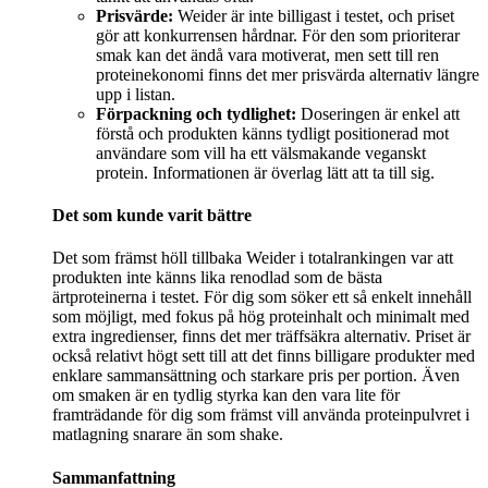
Prisvärde:
Weider är inte billigast i testet, och priset
gör att konkurrensen hårdnar. För den som prioriterar
smak kan det ändå vara motiverat, men sett till ren
proteinekonomi finns det mer prisvärda alternativ längre
upp i listan.
Förpackning och tydlighet:
Doseringen är enkel att
förstå och produkten känns tydligt positionerad mot
användare som vill ha ett välsmakande veganskt
protein. Informationen är överlag lätt att ta till sig.
Det som kunde varit bättre
Det som främst höll tillbaka Weider i totalrankingen var att
produkten inte känns lika renodlad som de bästa
ärtproteinerna i testet. För dig som söker ett så enkelt innehåll
som möjligt, med fokus på hög proteinhalt och minimalt med
extra ingredienser, finns det mer träffsäkra alternativ. Priset är
också relativt högt sett till att det finns billigare produkter med
enklare sammansättning och starkare pris per portion. Även
om smaken är en tydlig styrka kan den vara lite för
framträdande för dig som främst vill använda proteinpulvret i
matlagning snarare än som shake.
Sammanfattning