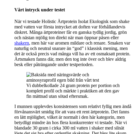
Vårt intryck under testet
När vi testade Holistic Ärtprotein Isolat Ekologisk som shake
med vatten var första intrycket att doften var förhållandevis
diskret. Många ärtproteiner får en ganska tydlig jordig, grön
och nästan mjölig ton direkt när man öppnar påsen eller
shakern
, men här var aromen mildare och renare. Smaken var
naturlig och neutral snarare än “god” i klassisk mening, men
det är också precis vad många vill ha av ett osmaksatt protein.
Ärtsmaken fanns där, men den tog inte över och blev aldrig
besk eller påträngande under testperioden.
Vi dubbelkollade 24 gram protein per portion och
komplett profil och märkte i praktiken att den gav
fin mättnad utan sötad eftersmak.
I munnen upplevdes konsistensen som relativt fyllig men ändå
förvånansvärt smidig för att vara ett rent ärtprotein. Det fanns
en lätt mjölighet, vilket är normalt i den här kategorin, men
betydligt mindre än hos flera konkurrenter vi testade. När vi
blandade 30 gram i cirka 300 ml vatten i shaker med silnät
löste det sig bra efter ordentlig skakning. Det blev lite skum