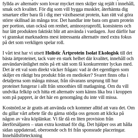
fyllda av alternativ som lovar mycket men skiljer sig rejält i innehåll,
smak och kvalitet. För dig som vill bygga muskler, återhämta dig
smartare eller bara få i dig mer växtbaserat protein, kan rätt val göra
större skillnad än många tror. Det handlar inte bara om gram protein
per portion, utan också om renhet, aminosyraprofil, konsistens och
hur lätt produkten faktiskt blir att använda i vardagen. Just därför har
vi granskat marknadens mest intressanta alternativ med extra fokus
på det som verkligen spelar roll.
I vårt test har vi utsett
Holistic Ärtprotein Isolat Ekologisk
till det
bästa ärtproteinet, tack vare en stark helhet där kvalitet, innehåll och
användarvänlighet möts på ett sätt som få konkurrenter lyckas med.
Det är ett val som direkt väcker frågan: vad är det egentligen som
skiljer en riktigt bra produkt från en medioker? Svaret finns ofta i
detaljerna som många missar, från råvarans ursprung till hur
proteinet fungerar i allt från smoothies till matlagning. Om du vill
undvika felköp och hitta ett alternativ som känns lika bra i kroppen
som på pappret, är det här en genomgång du inte vill missa.
Kostnörd.se är gratis att använda och kommer alltid att vara det. Om
du gillar vårt arbete får du gärna stödja oss genom att klicka på
någon av våra köplänkar. Vi får då en liten provision från
återförsäljaren – utan extra kostnad för dig. Det hjälper oss att hålla
sidan uppdaterad, oberoende och fri från sponsrade placeringar.
Innehållsförteckning