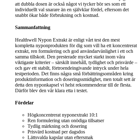
att dubbla dosen är också något vi tycker bör ses som ett
individuellt val snarare än en självklar fördel, eftersom det
snabbt ökar både förbrukning och kostnad.
Sammanfattning
Healthwell Nypon Extrakt är enligt vårt test den mest
kompletta nyponprodukten för dig som vill ha ett koncentrerat
extrakt, ren formulering och god användarvänlighet i ett och
samma tillskott. Den presterade mycket starkt inom våra
viktigaste kriterier – särskilt innehåll, tydlighet och prisvärde –
och gav ett stabilt, förtroendeingivande intryck under hela
testperioden. Det finns några små förbättringsområden kring
produktinformation och doseringssmidighet, men totalt sett är
detta den nyponkapsel vi helst rekommenderar till de flesta.
Därför blev den vår klara etta i testet.
Fördelar
Högkoncentrerat nyponextrakt 10:1
Ren formulering utan onödiga tillsatser
Tydlig märkning och dosering
Prisvärd kostnad per dagsdos
Lättsvalda kapslar utan eftersmak