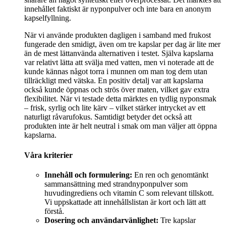
innehållet faktiskt är nyponpulver och inte bara en anonym
kapselfyllning.
När vi använde produkten dagligen i samband med frukost
fungerade den smidigt, även om tre kapslar per dag är lite mer
än de mest lättanvända alternativen i testet. Själva kapslarna
var relativt lätta att svälja med vatten, men vi noterade att de
kunde kännas något torra i munnen om man tog dem utan
tillräckligt med vätska. En positiv detalj var att kapslarna
också kunde öppnas och strös över maten, vilket gav extra
flexibilitet. När vi testade detta märktes en tydlig nyponsmak
– frisk, syrlig och lite kärv – vilket stärker intrycket av ett
naturligt råvarufokus. Samtidigt betyder det också att
produkten inte är helt neutral i smak om man väljer att öppna
kapslarna.
Våra kriterier
Innehåll och formulering:
En ren och genomtänkt
sammansättning med strandnyponpulver som
huvudingrediens och vitamin C som relevant tillskott.
Vi uppskattade att innehållslistan är kort och lätt att
förstå.
Dosering och användarvänlighet:
Tre kapslar