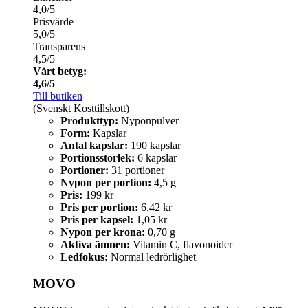
4,0/5
Prisvärde
5,0/5
Transparens
4,5/5
Vårt betyg:
4,6/5
Till butiken
(Svenskt Kosttillskott)
Produkttyp:
Nyponpulver
Form:
Kapslar
Antal kapslar:
190 kapslar
Portionsstorlek:
6 kapslar
Portioner:
31 portioner
Nypon per portion:
4,5 g
Pris:
199 kr
Pris per portion:
6,42 kr
Pris per kapsel:
1,05 kr
Nypon per krona:
0,70 g
Aktiva ämnen:
Vitamin C, flavonoider
Ledfokus:
Normal ledrörlighet
MOVO