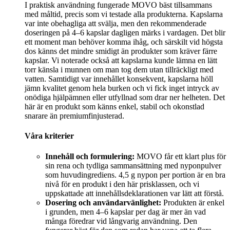
I praktisk användning fungerade MOVO bäst tillsammans
med måltid, precis som vi testade alla produkterna. Kapslarna
var inte obehagliga att svälja, men den rekommenderade
doseringen på 4–6 kapslar dagligen märks i vardagen. Det blir
ett moment man behöver komma ihåg, och särskilt vid högsta
dos känns det mindre smidigt än produkter som kräver färre
kapslar. Vi noterade också att kapslarna kunde lämna en lätt
torr känsla i munnen om man tog dem utan tillräckligt med
vatten. Samtidigt var innehållet konsekvent, kapslarna höll
jämn kvalitet genom hela burken och vi fick inget intryck av
onödiga hjälpämnen eller utfyllnad som drar ner helheten. Det
här är en produkt som känns enkel, stabil och okonstlad
snarare än premiumfinjusterad.
Våra kriterier
Innehåll och formulering:
MOVO får ett klart plus för
sin rena och tydliga sammansättning med nyponpulver
som huvudingrediens. 4,5 g nypon per portion är en bra
nivå för en produkt i den här prisklassen, och vi
uppskattade att innehållsdeklarationen var lätt att förstå.
Dosering och användarvänlighet:
Produkten är enkel
i grunden, men 4–6 kapslar per dag är mer än vad
många föredrar vid långvarig användning. Den