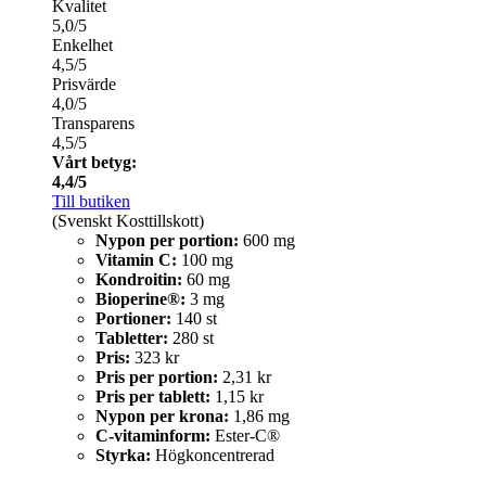
Kvalitet
5,0/5
Enkelhet
4,5/5
Prisvärde
4,0/5
Transparens
4,5/5
Vårt betyg:
4,4/5
Till butiken
(Svenskt Kosttillskott)
Nypon per portion:
600 mg
Vitamin C:
100 mg
Kondroitin:
60 mg
Bioperine®:
3 mg
Portioner:
140 st
Tabletter:
280 st
Pris:
323 kr
Pris per portion:
2,31 kr
Pris per tablett:
1,15 kr
Nypon per krona:
1,86 mg
C-vitaminform:
Ester-C®
Styrka:
Högkoncentrerad