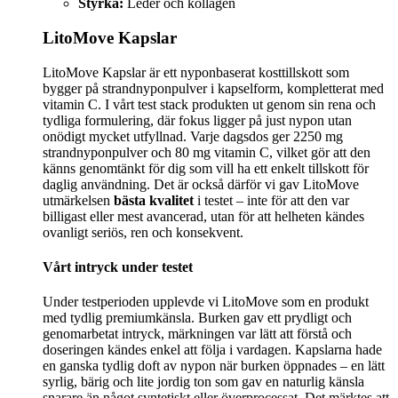
Styrka:
Leder och kollagen
LitoMove Kapslar
LitoMove Kapslar är ett nyponbaserat kosttillskott som
bygger på strandnyponpulver i kapselform, kompletterat med
vitamin C. I vårt test stack produkten ut genom sin rena och
tydliga formulering, där fokus ligger på just nypon utan
onödigt mycket utfyllnad. Varje dagsdos ger 2250 mg
strandnyponpulver och 80 mg vitamin C, vilket gör att den
känns genomtänkt för dig som vill ha ett enkelt tillskott för
daglig användning. Det är också därför vi gav LitoMove
utmärkelsen
bästa kvalitet
i testet – inte för att den var
billigast eller mest avancerad, utan för att helheten kändes
ovanligt seriös, ren och konsekvent.
Vårt intryck under testet
Under testperioden upplevde vi LitoMove som en produkt
med tydlig premiumkänsla. Burken gav ett prydligt och
genomarbetat intryck, märkningen var lätt att förstå och
doseringen kändes enkel att följa i vardagen. Kapslarna hade
en ganska tydlig doft av nypon när burken öppnades – en lätt
syrlig, bärig och lite jordig ton som gav en naturlig känsla
snarare än något syntetiskt eller överprocessat. Det märktes att