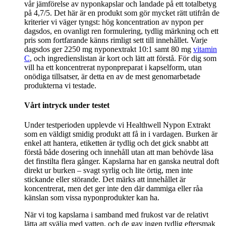
vår jämförelse av nyponkapslar och landade på ett totalbetyg
på 4,7/5. Det här är en produkt som gör mycket rätt utifrån de
kriterier vi väger tyngst: hög koncentration av nypon per
dagsdos, en ovanligt ren formulering, tydlig märkning och ett
pris som fortfarande känns rimligt sett till innehållet. Varje
dagsdos ger 2250 mg nyponextrakt 10:1 samt 80 mg
vitamin
C
, och ingredienslistan är kort och lätt att förstå. För dig som
vill ha ett koncentrerat nyponpreparat i kapselform, utan
onödiga tillsatser, är detta en av de mest genomarbetade
produkterna vi testade.
Vårt intryck under testet
Under testperioden upplevde vi Healthwell Nypon Extrakt
som en väldigt smidig produkt att få in i vardagen. Burken är
enkel att hantera, etiketten är tydlig och det gick snabbt att
förstå både dosering och innehåll utan att man behövde läsa
det finstilta flera gånger. Kapslarna har en ganska neutral doft
direkt ur burken – svagt syrlig och lite örtig, men inte
stickande eller störande. Det märks att innehållet är
koncentrerat, men det ger inte den där dammiga eller råa
känslan som vissa nyponprodukter kan ha.
När vi tog kapslarna i samband med frukost var de relativt
lätta att svälja med vatten, och de gav ingen tydlig eftersmak