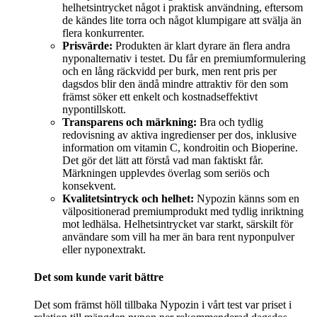
helhetsintrycket något i praktisk användning, eftersom
de kändes lite torra och något klumpigare att svälja än
flera konkurrenter.
Prisvärde:
Produkten är klart dyrare än flera andra
nyponalternativ i testet. Du får en premiumformulering
och en lång räckvidd per burk, men rent pris per
dagsdos blir den ändå mindre attraktiv för den som
främst söker ett enkelt och kostnadseffektivt
nypontillskott.
Transparens och märkning:
Bra och tydlig
redovisning av aktiva ingredienser per dos, inklusive
information om vitamin C, kondroitin och Bioperine.
Det gör det lätt att förstå vad man faktiskt får.
Märkningen upplevdes överlag som seriös och
konsekvent.
Kvalitetsintryck och helhet:
Nypozin känns som en
välpositionerad premiumprodukt med tydlig inriktning
mot ledhälsa. Helhetsintrycket var starkt, särskilt för
användare som vill ha mer än bara rent nyponpulver
eller nyponextrakt.
Det som kunde varit bättre
Det som främst höll tillbaka Nypozin i vårt test var priset i