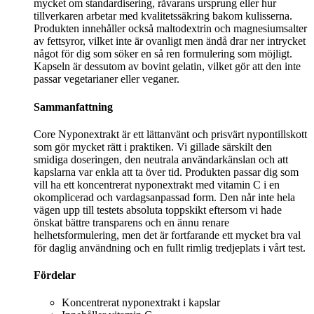
mycket om standardisering, råvarans ursprung eller hur
tillverkaren arbetar med kvalitetssäkring bakom kulisserna.
Produkten innehåller också maltodextrin och magnesiumsalter
av fettsyror, vilket inte är ovanligt men ändå drar ner intrycket
något för dig som söker en så ren formulering som möjligt.
Kapseln är dessutom av bovint gelatin, vilket gör att den inte
passar vegetarianer eller veganer.
Sammanfattning
Core Nyponextrakt är ett lättanvänt och prisvärt nypontillskott
som gör mycket rätt i praktiken. Vi gillade särskilt den
smidiga doseringen, den neutrala användarkänslan och att
kapslarna var enkla att ta över tid. Produkten passar dig som
vill ha ett koncentrerat nyponextrakt med vitamin C i en
okomplicerad och vardagsanpassad form. Den når inte hela
vägen upp till testets absoluta toppskikt eftersom vi hade
önskat bättre transparens och en ännu renare
helhetsformulering, men det är fortfarande ett mycket bra val
för daglig användning och en fullt rimlig tredjeplats i vårt test.
Fördelar
Koncentrerat nyponextrakt i kapslar