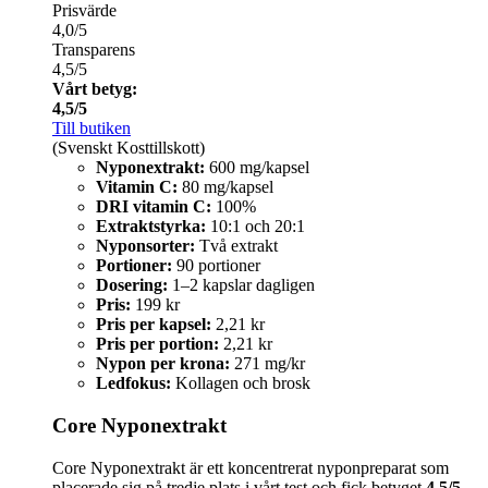
Prisvärde
4,0/5
Transparens
4,5/5
Vårt betyg:
4,5/5
Till butiken
(Svenskt Kosttillskott)
Nyponextrakt:
600 mg/kapsel
Vitamin C:
80 mg/kapsel
DRI vitamin C:
100%
Extraktstyrka:
10:1 och 20:1
Nyponsorter:
Två extrakt
Portioner:
90 portioner
Dosering:
1–2 kapslar dagligen
Pris:
199 kr
Pris per kapsel:
2,21 kr
Pris per portion:
2,21 kr
Nypon per krona:
271 mg/kr
Ledfokus:
Kollagen och brosk
Core Nyponextrakt
Core Nyponextrakt är ett koncentrerat nyponpreparat som
placerade sig på tredje plats i vårt test och fick betyget
4,5/5
.