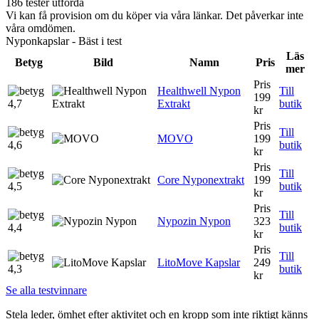
186 tester utförda
Vi kan få provision om du köper via våra länkar. Det påverkar inte
våra omdömen.
Nyponkapslar - Bäst i test
Läs
Betyg
Bild
Namn
Pris
mer
Pris
Healthwell Nypon
Till
199
4,7
Extrakt
butik
kr
Pris
Till
MOVO
199
4,6
butik
kr
Pris
Till
Core Nyponextrakt
199
4,5
butik
kr
Pris
Till
Nypozin Nypon
323
4,4
butik
kr
Pris
Till
LitoMove Kapslar
249
4,3
butik
kr
Se alla testvinnare
Stela leder, ömhet efter aktivitet och en kropp som inte riktigt känns