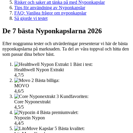
Risker och saker att tänka på med Nyponkapslar
Tips för användning av Nyponkapslar
FAQ: Vanliga frågor om nyponkapslar
Så gjorde vi testet
De 7 bästa Nyponkapslarna 2026
Efter noggranna tester och utvärderingar presenterar vi här de bästa
nyponkapslarna på marknaden. Ta del av våra toppval och hitta den
som passar dina behov bäst.
1
Bäst i test:
Healthwell Nypon Extrakt
4,7/5
2
Bästa billiga:
MOVO
4,6/5
3
Kundfavoriten:
Core Nyponextrakt
4,5/5
4
Bästa premiumvalet:
Nypozin Nypon
4,4/5
5
Bästa kvalitet: