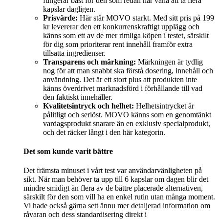
fungerar bäst för den som redan har vana att ta flera
kapslar dagligen.
Prisvärde:
Här står MOVO starkt. Med sitt pris på 199
kr levererar den ett konkurrenskraftigt upplägg och
känns som ett av de mer rimliga köpen i testet, särskilt
för dig som prioriterar rent innehåll framför extra
tillsatta ingredienser.
Transparens och märkning:
Märkningen är tydlig
nog för att man snabbt ska förstå dosering, innehåll och
användning. Det är ett stort plus att produkten inte
känns överdrivet marknadsförd i förhållande till vad
den faktiskt innehåller.
Kvalitetsintryck och helhet:
Helhetsintrycket är
pålitligt och seriöst. MOVO känns som en genomtänkt
vardagsprodukt snarare än en exklusiv specialprodukt,
och det räcker långt i den här kategorin.
Det som kunde varit bättre
Det främsta minuset i vårt test var användarvänligheten på
sikt. När man behöver ta upp till 6 kapslar om dagen blir det
mindre smidigt än flera av de bättre placerade alternativen,
särskilt för den som vill ha en enkel rutin utan många moment.
Vi hade också gärna sett ännu mer detaljerad information om
råvaran och dess standardisering direkt i