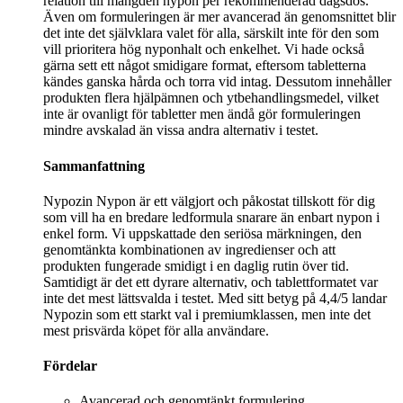
relation till mängden nypon per rekommenderad dagsdos.
Även om formuleringen är mer avancerad än genomsnittet blir
det inte det självklara valet för alla, särskilt inte för den som
vill prioritera hög nyponhalt och enkelhet. Vi hade också
gärna sett ett något smidigare format, eftersom tabletterna
kändes ganska hårda och torra vid intag. Dessutom innehåller
produkten flera hjälpämnen och ytbehandlingsmedel, vilket
inte är ovanligt för tabletter men ändå gör formuleringen
mindre avskalad än vissa andra alternativ i testet.
Sammanfattning
Nypozin Nypon är ett välgjort och påkostat tillskott för dig
som vill ha en bredare ledformula snarare än enbart nypon i
enkel form. Vi uppskattade den seriösa märkningen, den
genomtänkta kombinationen av ingredienser och att
produkten fungerade smidigt i en daglig rutin över tid.
Samtidigt är det ett dyrare alternativ, och tablettformatet var
inte det mest lättsvalda i testet. Med sitt betyg på 4,4/5 landar
Nypozin som ett starkt val i premiumklassen, men inte det
mest prisvärda köpet för alla användare.
Fördelar
Avancerad och genomtänkt formulering