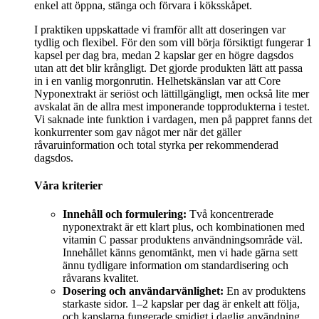
enkel att öppna, stänga och förvara i köksskåpet.
I praktiken uppskattade vi framför allt att doseringen var
tydlig och flexibel. För den som vill börja försiktigt fungerar 1
kapsel per dag bra, medan 2 kapslar ger en högre dagsdos
utan att det blir krångligt. Det gjorde produkten lätt att passa
in i en vanlig morgonrutin. Helhetskänslan var att Core
Nyponextrakt är seriöst och lättillgängligt, men också lite mer
avskalat än de allra mest imponerande topprodukterna i testet.
Vi saknade inte funktion i vardagen, men på pappret fanns det
konkurrenter som gav något mer när det gäller
råvaruinformation och total styrka per rekommenderad
dagsdos.
Våra kriterier
Innehåll och formulering:
Två koncentrerade
nyponextrakt är ett klart plus, och kombinationen med
vitamin C passar produktens användningsområde väl.
Innehållet känns genomtänkt, men vi hade gärna sett
ännu tydligare information om standardisering och
råvarans kvalitet.
Dosering och användarvänlighet:
En av produktens
starkaste sidor. 1–2 kapslar per dag är enkelt att följa,
och kapslarna fungerade smidigt i daglig användning