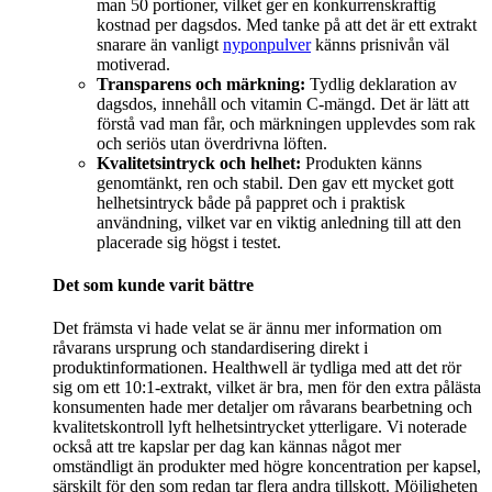
man 50 portioner, vilket ger en konkurrenskraftig
kostnad per dagsdos. Med tanke på att det är ett extrakt
snarare än vanligt
nyponpulver
känns prisnivån väl
motiverad.
Transparens och märkning:
Tydlig deklaration av
dagsdos, innehåll och vitamin C-mängd. Det är lätt att
förstå vad man får, och märkningen upplevdes som rak
och seriös utan överdrivna löften.
Kvalitetsintryck och helhet:
Produkten känns
genomtänkt, ren och stabil. Den gav ett mycket gott
helhetsintryck både på pappret och i praktisk
användning, vilket var en viktig anledning till att den
placerade sig högst i testet.
Det som kunde varit bättre
Det främsta vi hade velat se är ännu mer information om
råvarans ursprung och standardisering direkt i
produktinformationen. Healthwell är tydliga med att det rör
sig om ett 10:1-extrakt, vilket är bra, men för den extra pålästa
konsumenten hade mer detaljer om råvarans bearbetning och
kvalitetskontroll lyft helhetsintrycket ytterligare. Vi noterade
också att tre kapslar per dag kan kännas något mer
omständligt än produkter med högre koncentration per kapsel,
särskilt för den som redan tar flera andra tillskott. Möjligheten