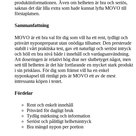
produktinformationen. Även om helheten är bra och seriös,
saknas det där lilla extra som hade kunnat lyfta MOVO till
förstaplatsen.
Sammanfattning
MOVO är ett bra val för dig som vill ha ett rent, tydligt och
prisvärt nyponpreparat utan onödiga tillsatser. Den presterade
stabilt i vårt praktiska test, gav ett naturligt och seriöst intryck
och höll en bra nivå både i innehåll och vardagsanvändning.
Att doseringen är relativt hög drar ner slutbetyget något, men
sett till helheten är det här fortfarande en mycket stark produkt
i sin prisklass. För dig som främst vill ha en enkel
nyponkapsel till rimligt pris är MOVO ett av de mest
intressanta köpen i testet.
Fördelar
Rent och enkelt innehåll
Prisvärd för dagligt bruk
Tydlig märkning och information
Seriöst och pålitligt helhetsintryck
Bra mängd nypon per portion