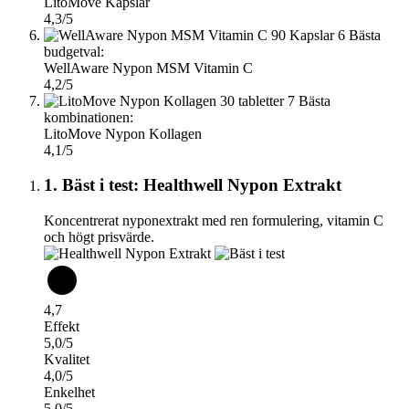
LitoMove Kapslar
4,3/5
6
Bästa
budgetval:
WellAware Nypon MSM Vitamin C
4,2/5
7
Bästa
kombinationen:
LitoMove Nypon Kollagen
4,1/5
1. Bäst i test: Healthwell Nypon Extrakt
Koncentrerat nyponextrakt med ren formulering, vitamin C
och högt prisvärde.
4,7
Effekt
5,0/5
Kvalitet
4,0/5
Enkelhet
5,0/5