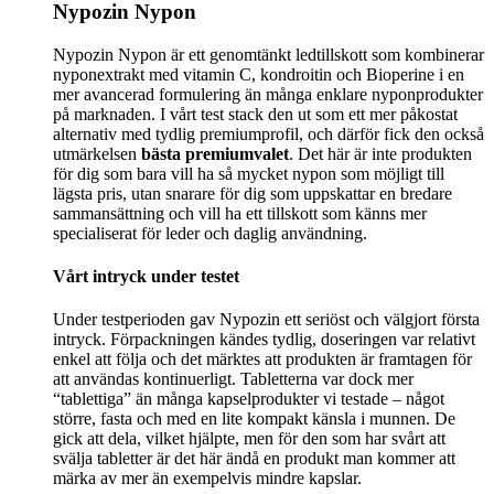
Nypozin Nypon
Nypozin Nypon är ett genomtänkt ledtillskott som kombinerar
nyponextrakt med vitamin C, kondroitin och Bioperine i en
mer avancerad formulering än många enklare nyponprodukter
på marknaden. I vårt test stack den ut som ett mer påkostat
alternativ med tydlig premiumprofil, och därför fick den också
utmärkelsen
bästa premiumvalet
. Det här är inte produkten
för dig som bara vill ha så mycket nypon som möjligt till
lägsta pris, utan snarare för dig som uppskattar en bredare
sammansättning och vill ha ett tillskott som känns mer
specialiserat för leder och daglig användning.
Vårt intryck under testet
Under testperioden gav Nypozin ett seriöst och välgjort första
intryck. Förpackningen kändes tydlig, doseringen var relativt
enkel att följa och det märktes att produkten är framtagen för
att användas kontinuerligt. Tabletterna var dock mer
“tablettiga” än många kapselprodukter vi testade – något
större, fasta och med en lite kompakt känsla i munnen. De
gick att dela, vilket hjälpte, men för den som har svårt att
svälja tabletter är det här ändå en produkt man kommer att
märka av mer än exempelvis mindre kapslar.