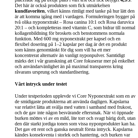
Det här är också produkten som fick utmärkelsen
kundfavoriten
, vilket känns rimligt med tanke på hur lätt den
är att komma igång med i vardagen. Formuleringen bygger på
två olika nyponextrakt – Rosa canina 10:1 och Rosa daruvica
20:1 – och kompletteras med vitamin C, som bidrar till normal
kollagenbildning för broskets och benstommens normala
funktion. Med 600 mg nyponextrakt per kapsel och en
flexibel dosering på 1–2 kapslar per dag är det en produkt
som känns genomtänkt för dig som vill ha ett mer
koncentrerat alternativ än vanligt nyponpulver. Samtidigt
märks det i vår granskning att Core fokuserar mer på enkelhet
och användarvänlighet än på maximal transparens kring
råvarans ursprung och standardisering.
Vårt intryck under testet
Under testperioden upplevde vi Core Nyponextrakt som en av
de smidigaste produkterna att använda dagligen. Kapslarna
var relativt lätta att svälja med vatten i samband med frukost,
och de gav inte någon besvärande eftersmak. När vi öppnade
burken möttes vi av en mild, lite torr och svagt bärig doft, utan
den där starkt jordiga tonen som vissa nyponprodukter kan ha.
Det gav ett rent och ganska neutralt första intryck. Kapslarna
kändes konsekventa i storlek och hantering, och burken var