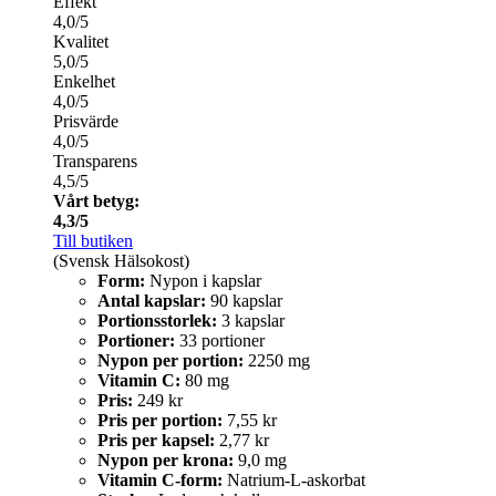
Effekt
4,0/5
Kvalitet
5,0/5
Enkelhet
4,0/5
Prisvärde
4,0/5
Transparens
4,5/5
Vårt betyg:
4,3/5
Till butiken
(Svensk Hälsokost)
Form:
Nypon i kapslar
Antal kapslar:
90 kapslar
Portionsstorlek:
3 kapslar
Portioner:
33 portioner
Nypon per portion:
2250 mg
Vitamin C:
80 mg
Pris:
249 kr
Pris per portion:
7,55 kr
Pris per kapsel:
2,77 kr
Nypon per krona:
9,0 mg
Vitamin C-form:
Natrium-L-askorbat