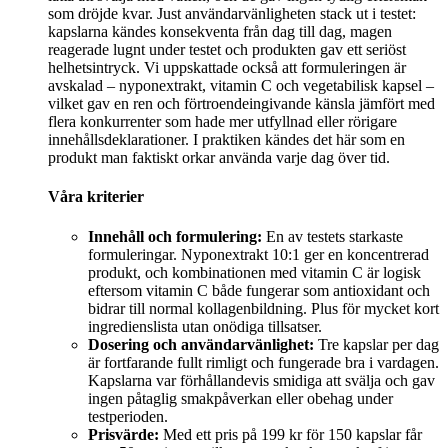
som dröjde kvar. Just användarvänligheten stack ut i testet:
kapslarna kändes konsekventa från dag till dag, magen
reagerade lugnt under testet och produkten gav ett seriöst
helhetsintryck. Vi uppskattade också att formuleringen är
avskalad – nyponextrakt, vitamin C och vegetabilisk kapsel –
vilket gav en ren och förtroendeingivande känsla jämfört med
flera konkurrenter som hade mer utfyllnad eller rörigare
innehållsdeklarationer. I praktiken kändes det här som en
produkt man faktiskt orkar använda varje dag över tid.
Våra kriterier
Innehåll och formulering:
En av testets starkaste
formuleringar. Nyponextrakt 10:1 ger en koncentrerad
produkt, och kombinationen med vitamin C är logisk
eftersom vitamin C både fungerar som antioxidant och
bidrar till normal kollagenbildning. Plus för mycket kort
ingredienslista utan onödiga tillsatser.
Dosering och användarvänlighet:
Tre kapslar per dag
är fortfarande fullt rimligt och fungerade bra i vardagen.
Kapslarna var förhållandevis smidiga att svälja och gav
ingen påtaglig smakpåverkan eller obehag under
testperioden.
Prisvärde:
Med ett pris på 199 kr för 150 kapslar får