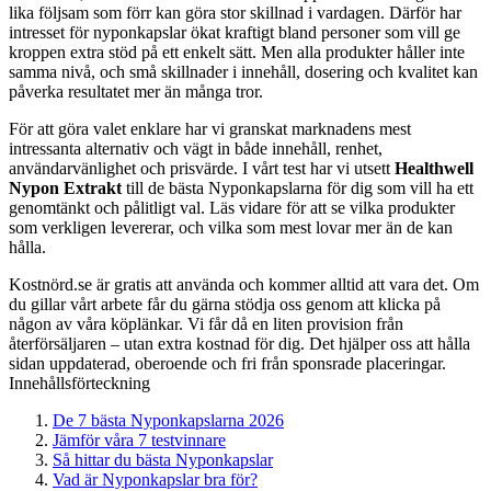
lika följsam som förr kan göra stor skillnad i vardagen. Därför har
intresset för nyponkapslar ökat kraftigt bland personer som vill ge
kroppen extra stöd på ett enkelt sätt. Men alla produkter håller inte
samma nivå, och små skillnader i innehåll, dosering och kvalitet kan
påverka resultatet mer än många tror.
För att göra valet enklare har vi granskat marknadens mest
intressanta alternativ och vägt in både innehåll, renhet,
användarvänlighet och prisvärde. I vårt test har vi utsett
Healthwell
Nypon Extrakt
till de bästa Nyponkapslarna för dig som vill ha ett
genomtänkt och pålitligt val. Läs vidare för att se vilka produkter
som verkligen levererar, och vilka som mest lovar mer än de kan
hålla.
Kostnörd.se är gratis att använda och kommer alltid att vara det. Om
du gillar vårt arbete får du gärna stödja oss genom att klicka på
någon av våra köplänkar. Vi får då en liten provision från
återförsäljaren – utan extra kostnad för dig. Det hjälper oss att hålla
sidan uppdaterad, oberoende och fri från sponsrade placeringar.
Innehållsförteckning
De 7 bästa Nyponkapslarna 2026
Jämför våra 7 testvinnare
Så hittar du bästa Nyponkapslar
Vad är Nyponkapslar bra för?