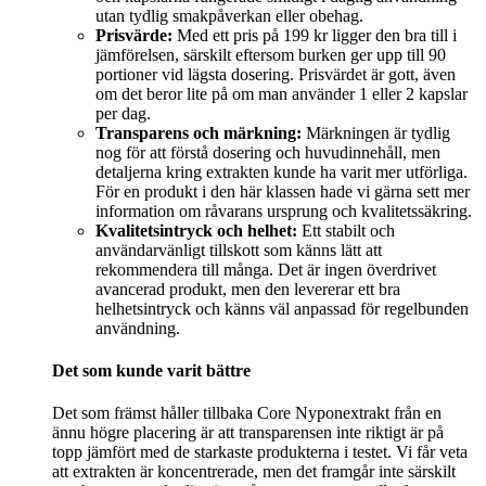
utan tydlig smakpåverkan eller obehag.
Prisvärde:
Med ett pris på 199 kr ligger den bra till i
jämförelsen, särskilt eftersom burken ger upp till 90
portioner vid lägsta dosering. Prisvärdet är gott, även
om det beror lite på om man använder 1 eller 2 kapslar
per dag.
Transparens och märkning:
Märkningen är tydlig
nog för att förstå dosering och huvudinnehåll, men
detaljerna kring extrakten kunde ha varit mer utförliga.
För en produkt i den här klassen hade vi gärna sett mer
information om råvarans ursprung och kvalitetssäkring.
Kvalitetsintryck och helhet:
Ett stabilt och
användarvänligt tillskott som känns lätt att
rekommendera till många. Det är ingen överdrivet
avancerad produkt, men den levererar ett bra
helhetsintryck och känns väl anpassad för regelbunden
användning.
Det som kunde varit bättre
Det som främst håller tillbaka Core Nyponextrakt från en
ännu högre placering är att transparensen inte riktigt är på
topp jämfört med de starkaste produkterna i testet. Vi får veta
att extrakten är koncentrerade, men det framgår inte särskilt