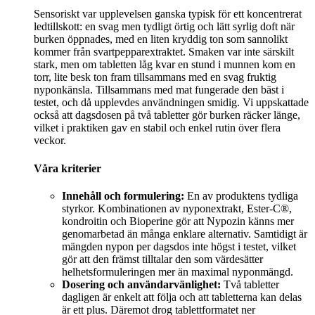
Sensoriskt var upplevelsen ganska typisk för ett koncentrerat
ledtillskott: en svag men tydligt örtig och lätt syrlig doft när
burken öppnades, med en liten kryddig ton som sannolikt
kommer från svartpepparextraktet. Smaken var inte särskilt
stark, men om tabletten låg kvar en stund i munnen kom en
torr, lite besk ton fram tillsammans med en svag fruktig
nyponkänsla. Tillsammans med mat fungerade den bäst i
testet, och då upplevdes användningen smidig. Vi uppskattade
också att dagsdosen på två tabletter gör burken räcker länge,
vilket i praktiken gav en stabil och enkel rutin över flera
veckor.
Våra kriterier
Innehåll och formulering:
En av produktens tydliga
styrkor. Kombinationen av nyponextrakt, Ester-C®,
kondroitin och Bioperine gör att Nypozin känns mer
genomarbetad än många enklare alternativ. Samtidigt är
mängden nypon per dagsdos inte högst i testet, vilket
gör att den främst tilltalar den som värdesätter
helhetsformuleringen mer än maximal nyponmängd.
Dosering och användarvänlighet:
Två tabletter
dagligen är enkelt att följa och att tabletterna kan delas
är ett plus. Däremot drog tablettformatet ner