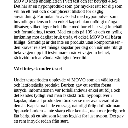
MOVO knep andraplatsen i vårt test och får betyget
4,6/5
.
Det här är en nyponprodukt som gör mycket rätt för dig som
vill ha ett rent och okomplicerat tillskott för daglig
användning. Formulan är avskalad med nyponpulver som
huvudingrediens och en enkel kapsel utan onödigt många
tillsatser, vilket ligger helt i linje med hur vi har vägt innehåll
och formulering i testet. Med ett pris på 199 kr och en tydlig
inriktning mot dagligt bruk utsåg vi också MOVO till
bästa
billiga
. Samtidigt är det inte en produkt utan kompromisser –
den kräver relativt många kapslar per dag och når inte riktigt
hela vägen upp till testvinnaren när vi väger in helhet,
räckvidd och användarvänlighet över tid.
Vårt intryck under testet
Under testperioden upplevde vi MOVO som en väldigt rak
och lättförståelig produkt. Burken gav ett seriöst första
intryck, informationen var förhållandevis enkel att följa och
det kändes tydligt vad man faktiskt fick: nyponpulver i
kapslar, utan att produkten försöker se mer avancerad ut än
den är. Kapslarna hade en svag, naturligt örtig doft när man
öppnade burken – inte skarp eller kemisk, utan mer jordig och
lätt bärig på ett sätt som känns logiskt för just nypon. Det gav
ett rent intryck redan från start.