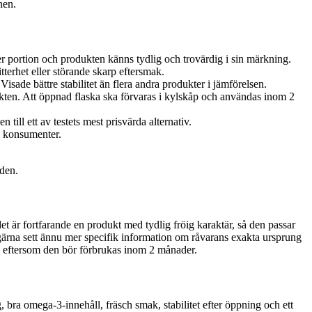
nen.
er portion och produkten känns tydlig och trovärdig i sin märkning.
tterhet eller störande skarp eftersmak.
isade bättre stabilitet än flera andra produkter i jämförelsen.
ukten. Att öppnad flaska ska förvaras i kylskåp och användas inom 2
ill ett av testets mest prisvärda alternativ.
ka konsumenter.
oden.
t är fortfarande en produkt med tydlig fröig karaktär, så den passar
 gärna sett ännu mer specifik information om råvarans exakta ursprung
å, eftersom den bör förbrukas inom 2 månader.
 bra omega-3-innehåll, fräsch smak, stabilitet efter öppning och ett