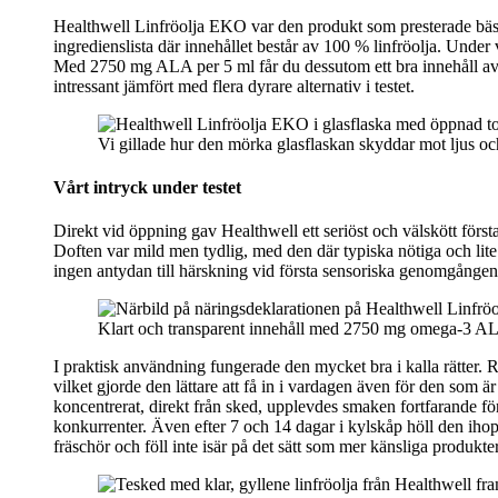
Healthwell Linfröolja EKO var den produkt som presterade bäst 
ingredienslista där innehållet består av 100 % linfröolja. Unde
Med 2750 mg ALA per 5 ml får du dessutom ett bra innehåll av om
intressant jämfört med flera dyrare alternativ i testet.
Vi gillade hur den mörka glasflaskan skyddar mot ljus och
Vårt intryck under testet
Direkt vid öppning gav Healthwell ett seriöst och välskött första 
Doften var mild men tydlig, med den där typiska nötiga och lite 
ingen antydan till härskning vid första sensoriska genomgången
Klart och transparent innehåll med 2750 mg omega‑3 ALA 
I praktisk användning fungerade den mycket bra i kalla rätter. R
vilket gjorde den lättare att få in i vardagen även för den som 
koncentrerat, direkt från sked, upplevdes smaken fortfarande för
konkurrenter. Även efter 7 och 14 dagar i kylskåp höll den ihop
fräschör och föll inte isär på det sätt som mer känsliga produkte