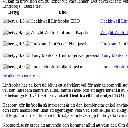
Vi kan få provision om du köper via våra länkar. Det påverkar inte 
Linfröolja - Bäst i test
Betyg
Bild
4,8
Healthwell Li
4,6
Weight World L
4,3
Urtekram Linfr
4,2
Kung Markatta 
4,0
Horbaach Linfr
Se alla testvinnare
Linfröolja har på kort tid blivit ett självklart val för många som vill s
val kan innebära sämre kvalitet, sämre smak och ett lägre innehåll av 
helhetsintryck. I vårt test har vi utsett
Healthwell Linfröolja EKO
til
Det som gör linfröolja så intressant är att den kombinerar enkel använ
och stora hälsolöften utan att egentligen veta vad som skiljer en riktig
ditt köp. Om du vill hitta en linfröolja som lever upp till höga krav utan
Kostnörd.se är gratis att använda och kommer alltid att vara det. Om du