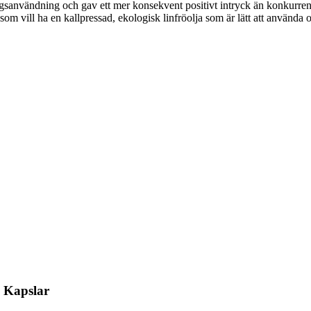
dagsanvändning och gav ett mer konsekvent positivt intryck än konkurre
g som vill ha en kallpressad, ekologisk linfröolja som är lätt att använda
a Kapslar