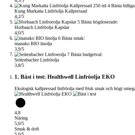
4,3/5
4
Bästa billiga
Kung Markatta Linfröolja Kallpressad
4,2/5
5
Bästa högdoserade:
Horbaach Linfröolja Kapslar
4,0/5
6
Bästa smak:
manako BIO linolja
3,9/5
7
Bästa budgetval:
Seitenbacher Linfröolja
3,8/5
1. Bäst i test: Healthwell Linfröolja EKO
Ekologisk kallpressad linfröolja med frisk smak och högt omega
4,8
Näring
5,0/5
Smak & doft
5,0/5