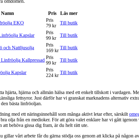
våra omdömen.
Namn
Pris
Läs mer
Pris
nfröolja EKO
Till butik
79 kr
Pris
infröolja Kapslar
Till butik
99 kr
Pris
ö och Nattljusolja
Till butik
169 kr
Pris
Linfröolja Kallpressad
Till butik
99 kr
Pris
öolja Kapslar
Till butik
224 kr
tötta hjärta, hjärna och allmän hälsa med ett enkelt tillskott i vardagen. 
känsliga fettsyror. Just därför har vi granskat marknadens alternativ ex
l den bästa linfröoljan.
dning med ett näringsinnehåll som många aktivt letar efter, särskilt
omeg
t bra olja från en medioker. För att göra valet enklare har vi gått igenom
 att behöva gissa dig fram, är du helt rätt ute.
 gillar vårt arbete får du gärna stödja oss genom att klicka på någon av 