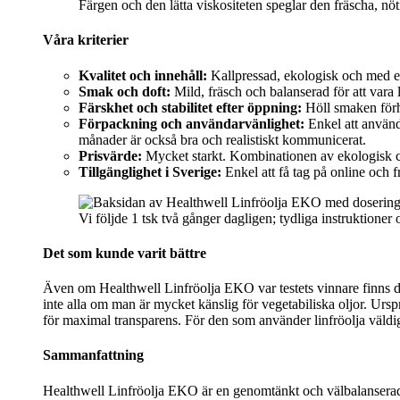
Färgen och den lätta viskositeten speglar den fräscha, n
Våra kriterier
Kvalitet och innehåll:
Kallpressad, ekologisk och med en 
Smak och doft:
Mild, fräsch och balanserad för att vara l
Färskhet och stabilitet efter öppning:
Höll smaken förhå
Förpackning och användarvänlighet:
Enkel att använd
månader är också bra och realistiskt kommunicerat.
Prisvärde:
Mycket starkt. Kombinationen av ekologisk certi
Tillgänglighet i Sverige:
Enkel att få tag på online och f
Vi följde 1 tsk två gånger dagligen; tydliga instruktioner
Det som kunde varit bättre
Även om Healthwell Linfröolja EKO var testets vinnare finns det
inte alla om man är mycket känslig för vegetabiliska oljor. Urs
för maximal transparens. För den som använder linfröolja väldi
Sammanfattning
Healthwell Linfröolja EKO är en genomtänkt och välbalanserad li