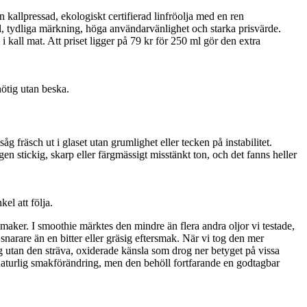
en kallpressad, ekologiskt certifierad linfröolja med en ren
il, tydliga märkning, höga användarvänlighet och starka prisvärde.
kall mat. Att priset ligger på 79 kr för 250 ml gör den extra
nötig utan beska.
g fräsch ut i glaset utan grumlighet eller tecken på instabilitet.
en stickig, skarp eller färgmässigt misstänkt ton, och det fanns heller
l att följa.
maker. I smoothie märktes den mindre än flera andra oljor vi testade,
snarare än en bitter eller gräsig eftersmak. När vi tog den mer
ng utan den sträva, oxiderade känsla som drog ner betyget på vissa
 naturlig smakförändring, men den behöll fortfarande en godtagbar