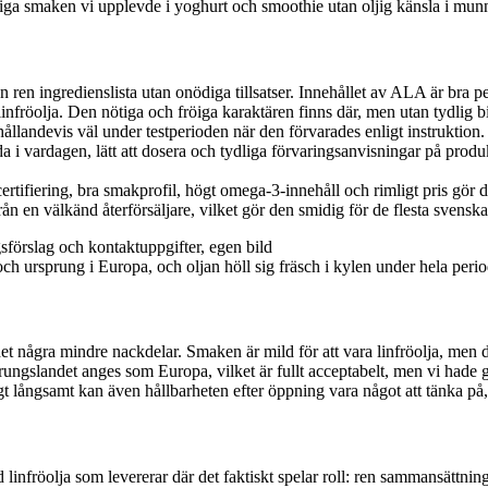
ötiga smaken vi upplevde i yoghurt och smoothie utan oljig känsla i mun
ren ingredienslista utan onödiga tillsatser. Innehållet av ALA är bra p
infröolja. Den nötiga och fröiga karaktären finns där, men utan tydlig bi
llandevis väl under testperioden när den förvarades enligt instruktion. V
a i vardagen, lätt att dosera och tydliga förvaringsanvisningar på prod
fiering, bra smakprofil, högt omega-3-innehåll och rimligt pris gör den t
rån en välkänd återförsäljare, vilket gör den smidig för de flesta svens
 och ursprung i Europa, och oljan höll sig fräsch i kylen under hela peri
 några mindre nackdelar. Smaken är mild för att vara linfröolja, men de
prungslandet anges som Europa, vilket är fullt acceptabelt, men vi hade
gt långsamt kan även hållbarheten efter öppning vara något att tänka p
nfröolja som levererar där det faktiskt spelar roll: ren sammansättning,