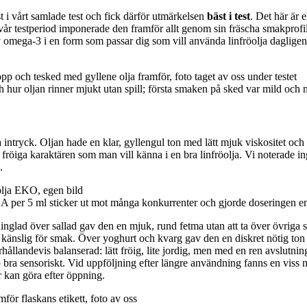
i vårt samlade test och fick därför utmärkelsen
bäst i test
. Det här är 
r vår testperiod imponerade den framför allt genom sin fräscha smakprof
ega-3 i en form som passar dig som vill använda linfröolja dagligen i 
 hur oljan rinner mjukt utan spill; första smaken på sked var mild och 
intryck. Oljan hade en klar, gyllengul ton med lätt mjuk viskositet och så
fröiga karaktären som man vill känna i en bra linfröolja. Vi noterade ing
.
per 5 ml sticker ut mot många konkurrenter och gjorde doseringen enke
inglad över sallad gav den en mjuk, rund fetma utan att ta över övriga s
är känslig för smak. Över yoghurt och kvarg gav den en diskret nötig ton 
hållandevis balanserad: lätt fröig, lite jordig, men med en ren avslutni
 bra sensoriskt. Vid uppföljning efter längre användning fanns en viss
r kan göra efter öppning.