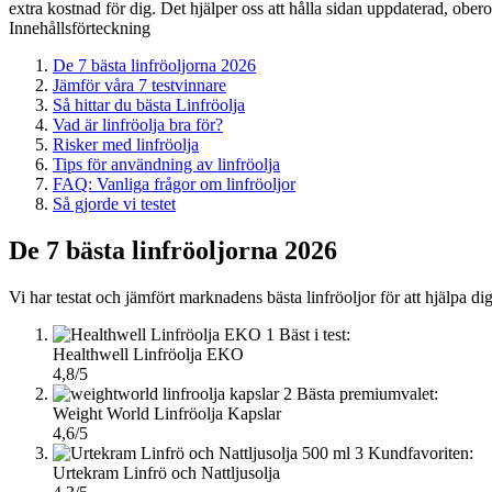
extra kostnad för dig. Det hjälper oss att hålla sidan uppdaterad, ober
Innehållsförteckning
De 7 bästa linfröoljorna 2026
Jämför våra 7 testvinnare
Så hittar du bästa Linfröolja
Vad är linfröolja bra för?
Risker med linfröolja
Tips för användning av linfröolja
FAQ: Vanliga frågor om linfröoljor
Så gjorde vi testet
De 7 bästa linfröoljorna 2026
Vi har testat och jämfört marknadens bästa linfröoljor för att hjälpa dig
1
Bäst i test:
Healthwell Linfröolja EKO
4,8/5
2
Bästa premiumvalet:
Weight World Linfröolja Kapslar
4,6/5
3
Kundfavoriten:
Urtekram Linfrö och Nattljusolja