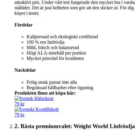
attraktivt pris. Under vårt test fungerade den mycket bra i var
måltider. Det är just helheten som gör att den sticker ut. För di
köpet i testet.
Fördelar
Kallpressad och ekologiskt certifierad
100 % ren linfröolja
Mild, fräsch och balanserad
Högt ALA-innehåll per portion
Mycket prisvärd för kvaliteten
Nackdelar
Fröig smak passar inte alla
Begränsad hållbarhet efter öppning
Produkten finns att köpa här:
79 kr
79 kr
2. Bästa premiumvalet: Weight World Linfröolj