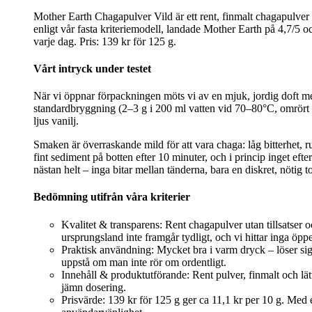
Mother Earth Chagapulver Vild är ett rent, finmalt chagapulver u
enligt vår fasta kriteriemodell, landade Mother Earth på 4,7/5 oc
varje dag. Pris: 139 kr för 125 g.
Vårt intryck under testet
När vi öppnar förpackningen möts vi av en mjuk, jordig doft med
standardbryggning (2–3 g i 200 ml vatten vid 70–80°C, omrört 3
ljus vanilj.
Smaken är överraskande mild för att vara chaga: låg bitterhet, ru
fint sediment på botten efter 10 minuter, och i princip inget eft
nästan helt – inga bitar mellan tänderna, bara en diskret, nötig
Bedömning utifrån våra kriterier
Kvalitet & transparens: Rent chagapulver utan tillsatser 
ursprungsland inte framgår tydligt, och vi hittar inga öpp
Praktisk användning: Mycket bra i varm dryck – löser sig 
uppstå om man inte rör om ordentligt.
Innehåll & produktutförande: Rent pulver, finmalt och lät
jämn dosering.
Prisvärde: 139 kr för 125 g ger ca 11,1 kr per 10 g. Med e