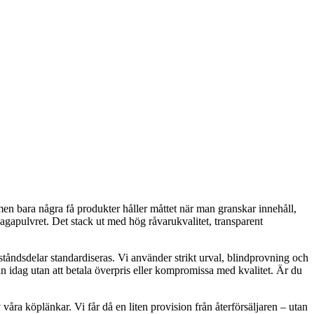
men bara några få produkter håller måttet när man granskar innehåll,
chagapulvret. Det stack ut med hög råvarukvalitet, transparent
åndsdelar standardiseras. Vi använder strikt urval, blindprovning och
an idag utan att betala överpris eller kompromissa med kvalitet. Är du
våra köplänkar. Vi får då en liten provision från återförsäljaren – utan