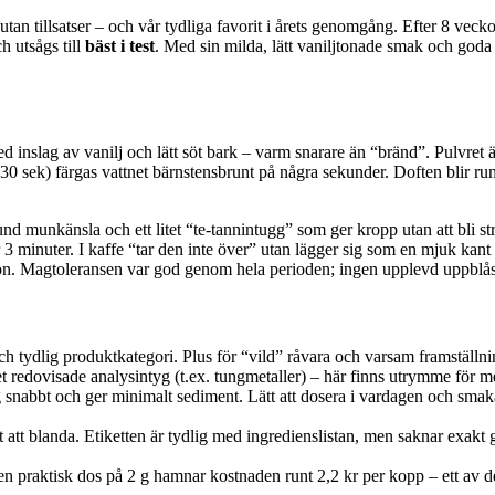
tan tillsatser – och vår tydliga favorit i årets genomgång. Efter 8 veck
h utsågs till
bäst i test
. Med sin milda, lätt vaniljtonade smak och goda
 inslag av vanilj och lätt söt bark – varm snarare än “bränd”. Pulvret ä
0 sek) färgas vattnet bärnstensbrunt på några sekunder. Doften blir ru
nd munkänsla och ett litet “te-tannintugg” som ger kropp utan att bli str
er 3 minuter. I kaffe “tar den inte över” utan lägger sig som en mjuk kan
 ton. Magtoleransen var god genom hela perioden; ingen upplevd uppblåst
och tydlig produktkategori. Plus för “vild” råvara och varsam framstäl
et redovisade analysintyg (t.ex. tungmetaller) – här finns utrymme för m
snabbt och ger minimalt sediment. Lätt att dosera i vardagen och smakar 
t att blanda. Etiketten är tydlig med ingredienslistan, men saknar exakt
n praktisk dos på 2 g hamnar kostnaden runt 2,2 kr per kopp – ett av de b