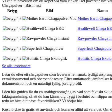
Vi kan få provision om du köper via våra länkar. Det påverkar inte 
Chagapulver - Bäst i test
Betyg
Bild
Namn
4,7
Mother Earth Chagapu
4,6
Healthwell Chaga E
4,5
Rawpowder Chaga In
4,3
Superfruit Chagapulv
4,2
Holistic Chaga Ekolo
Se alla testvinnare
Letar du efter ett chagapulver som levererar ren smak, tydligt urspru
extraktionsmetod och oberoende tester. Efter omfattande jämförelser har
dokumentation och en naturligt fyllig, jordig profil.
I den här guiden får du en snabbgenomgång av vad som faktiskt skilje
faktagranskning, så att du kan känna dig trygg i beslutet och slippa ma
redo att hitta ditt nästa favorittillskott? Vi börjar här.
Kostnörd.se är gratis att använda och kommer alltid att vara det. Om du