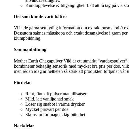
användarvänlighet.
Kundupplevelse & tillgänglighet: Lätt att få tag på via st
Det som kunde varit bättre
Vi hade gärna sett tydlig information om extraktionsmetod (t.ex.
Dessutom saknas måttskopa och exakt dosangivelse i gram per te
klumpbildning.
Sammanfattning
Mother Earth Chagapulver Vild är ett utmärkt “vardagspulver” f
kombinerar behaglig sensorik med mycket bra pris per dos, vilke
men redan idag är helheten så stark att produkten förtjänar vår 
Fördelar
Rent, finmalt pulver utan tillsatser
Mild, lätt vaniljtonad smak
Löser sig snabbt i varma drycker
Mycket prisvärt per dos
Skonsam för magen, låg bitterhet
Nackdelar