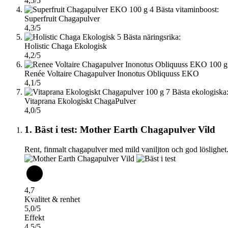
4,5/5
4
Bästa vitaminboost:
Superfruit Chagapulver
4,3/5
5
Bästa näringsrika:
Holistic Chaga Ekologisk
4,2/5
Renée Voltaire Chagapulver Inonotus Obliquuss EKO
4,1/5
7
Bästa ekologiska
Vitaprana Ekologiskt ChagaPulver
4,0/5
1. Bäst i test: Mother Earth Chagapulver Vild
Rent, finmalt chagapulver med mild vaniljton och god löslighet
4,7
Kvalitet & renhet
5,0/5
Effekt
4,5/5