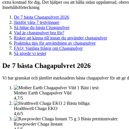
extra kostnad för dig. Det hjälper oss att hålla sidan uppdaterad, ober
Innehållsförteckning
De 7 bästa Chagapulvret 2026
Jämför våra 7 testvinnare
Så hittar du bästa Chagapulver
Vad är chagapulver bra för?
Risker att känna till innan du använder chagapulver
Praktiska tips för användning av chagapulver
FAQ: Vanliga frågor om Chagapulver
Så gjorde vi testet
De 7 bästa Chagapulvret 2026
Vi har granskat och jämfört marknadens bästa chagapulver för att ge d
1
Bäst i test:
Mother Earth Chagapulver Vild
4,7/5
2
Bästa billiga:
Healthwell Chaga EKO
4,6/5
3
Bästa premiumvalet:
Rawpowder Chaga Instant