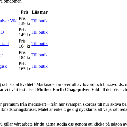
våra omdömen.
Pris
Läs mer
Pris
lver Vild
Till butik
139 kr
Pris
KO
Till butik
149 kr
Pris
stant
Till butik
164 kr
Pris
er
Till butik
184 kr
Pris
gisk
Till butik
165 kr
ng och stabil kvalitet? Marknaden är överfull av lovord och buzzwords, 
 vi i vårt test utsett
Mother Earth Chagapulver Vild
till det bästa 
r premium från mediokert—från hur svampen skördas till hur aktiva best
rknadsföringsbruset. Målet är enkelt: ge dig nycklarna att välja rätt red
 gillar vårt arbete får du gärna stödja oss genom att klicka på någon av 