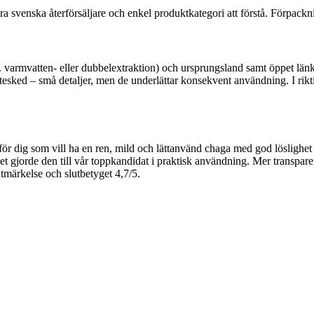
ora svenska återförsäljare och enkel produktkategori att förstå. Förpackni
 varmvatten- eller dubbelextraktion) och ursprungsland samt öppet länka
sked – små detaljer, men de underlättar konsekvent användning. I rikti
ör dig som vill ha en ren, mild och lättanvänd chaga med god löslighet
t gjorde den till vår toppkandidat i praktisk användning. Mer transparen
utmärkelse och slutbetyget 4,7/5.