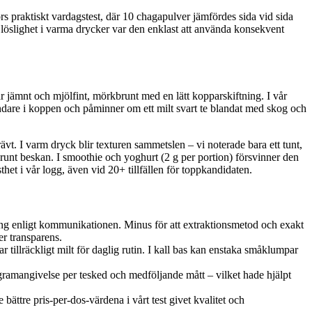
ors praktiskt vardagstest, där 10 chagapulver jämfördes sida vid sida
 löslighet i varma drycker var den enklast att använda konsekvent
r jämnt och mjölfint, mörkbrunt med en lätt kopparskiftning. I vår
ndare i koppen och påminner om ett milt svart te blandat med skog och
ävt. I varm dryck blir texturen sammetslen – vi noterade bara ett tunt,
t runt beskan. I smoothie och yoghurt (2 g per portion) försvinner den
het i vår logg, även vid 20+ tillfällen för toppkandidaten.
lning enligt kommunikationen. Minus för att extraktionsmetod och exakt
er transparens.
tillräckligt milt för daglig rutin. I kall bas kan enstaka småklumpar
 gramangivelse per tesked och medföljande mått – vilket hade hjälpt
ättre pris-per-dos-värdena i vårt test givet kvalitet och